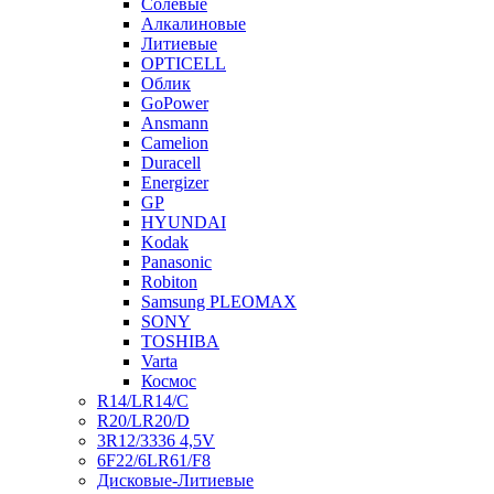
Солевые
Алкалиновые
Литиевые
OPTICELL
Облик
GoPower
Ansmann
Camelion
Duracell
Energizer
GP
HYUNDAI
Kodak
Panasonic
Robiton
Samsung PLEOMAX
SONY
TOSHIBA
Varta
Космос
R14/LR14/C
R20/LR20/D
3R12/3336 4,5V
6F22/6LR61/F8
Дисковые-Литиевые