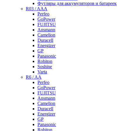
Футляры для аккумуляторов и батареек
R03 / AAA
Perfeo
GoPower
FUJITSU
Ansmann
Camelion
Duracell
Energizer
GP
Panasonic
Robiton
Soshine
Varta
R6 / AA
Perfeo
GoPower
FUJITSU
Ansmann
Camelion
Duracell
Energizer
GP
Panasonic
Robiton