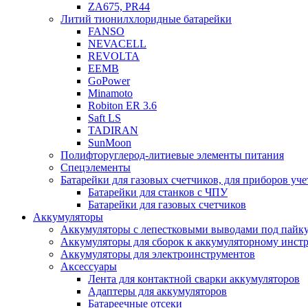
ZA675, PR44
Литий тионилхлоридные батарейки
FANSO
NEVACELL
REVOLTA
EEMB
GoPower
Minamoto
Robiton ER 3.6
Saft LS
TADIRAN
SunMoon
Полифторуглерод-литиевые элементы питания
Спецэлементы
Батарейки для газовых счетчиков, для приборов уче
Батарейки для станков с ЧПУ
Батарейки для газовых счетчиков
Аккумуляторы
Аккумуляторы с лепестковыми выводами под пайку
Аккумуляторы для сборок к аккумуляторному инстр
Аккумуляторы для электроинструментов
Аксессуары
Лента для контактной сварки аккумуляторов
Адаптеры для аккумуляторов
Батареечные отсеки