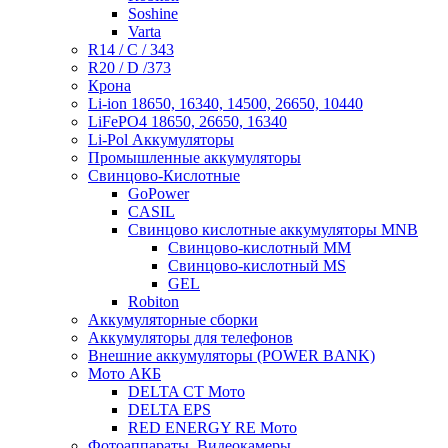
Soshine
Varta
R14 / C / 343
R20 / D /373
Крона
Li-ion 18650, 16340, 14500, 26650, 10440
LiFePO4 18650, 26650, 16340
Li-Pol Аккумуляторы
Промышленные аккумуляторы
Свинцово-Кислотные
GoPower
CASIL
Свинцово кислотные аккумуляторы MNB
Cвинцово-кислотный MM
Cвинцово-кислотный MS
GEL
Robiton
Аккумуляторные сборки
Аккумуляторы для телефонов
Внешние аккумуляторы (POWER BANK)
Мото АКБ
DELTA CT Мото
DELTA EPS
RED ENERGY RE Мото
Фотоаппараты, Видеокамеры