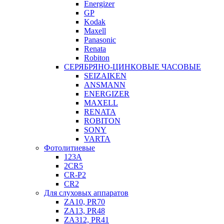
Energizer
GP
Kodak
Maxell
Panasonic
Renata
Robiton
СЕРЯБРЯНО-ЦИНКОВЫЕ ЧАСОВЫЕ
SEIZAIKEN
ANSMANN
ENERGIZER
MAXELL
RENATA
ROBITON
SONY
VARTA
Фотолитиевые
123A
2CR5
CR-P2
CR2
Для слуховых аппаратов
ZA10, PR70
ZA13, PR48
ZA312, PR41