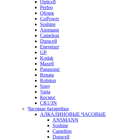
Opticell
Perfeo
Облик
GoPower
Soshine
Ansmann
Camelion
Duracell
Energizer
GP
Kodak
Maxell
Panasonic
Renata
Robiton
Sony
Varta
Космос
CR1/3N
Часовые батарейки
АЛКАЛИНОВЫЕ ЧАСОВЫЕ
ANSMANN
Soshine
Camelion
Duracell