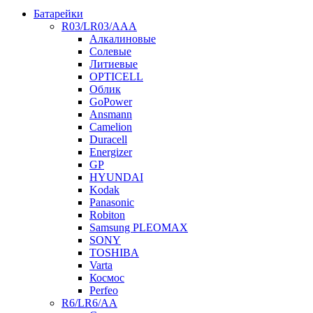
Батарейки
R03/LR03/AAA
Алкалиновые
Солевые
Литиевые
OPTICELL
Облик
GoPower
Ansmann
Camelion
Duracell
Energizer
GP
HYUNDAI
Kodak
Panasonic
Robiton
Samsung PLEOMAX
SONY
TOSHIBA
Varta
Космос
Perfeo
R6/LR6/AA