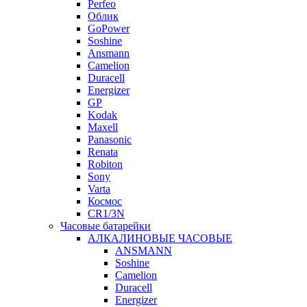
Perfeo
Облик
GoPower
Soshine
Ansmann
Camelion
Duracell
Energizer
GP
Kodak
Maxell
Panasonic
Renata
Robiton
Sony
Varta
Космос
CR1/3N
Часовые батарейки
АЛКАЛИНОВЫЕ ЧАСОВЫЕ
ANSMANN
Soshine
Camelion
Duracell
Energizer