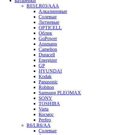
Батарейки
R03/LR03/AAA
Алкалиновые
Солевые
Литиевые
OPTICELL
Облик
GoPower
Ansmann
Camelion
Duracell
Energizer
GP
HYUNDAI
Kodak
Panasonic
Robiton
Samsung PLEOMAX
SONY
TOSHIBA
Varta
Космос
Perfeo
R6/LR6/AA
Солевые