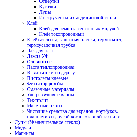
Отвертки
Кусачки
Лупы
Инструменты из медицинской стали
Клей
Клей для ремонта сенсорных модулей
Клей токопроводный
Клейкая лента, защитная пленка, термоскотч,
термоусадочная трубка
Лак для плат
Лампа УФ
Оловоотсос
Паста теплопроводная
Выжигатели по дереву
Пистолеты клеевые
Фиксатор резьбы
Смазочные материалы
Ультразвуковые ванны
Текстолит
Макетные платы
Чистящие средства для экранов, ноутбуков,
планшетов и другой компьютерной техники.
Лупы (Увеличительное стекло)
Модули
Магниты