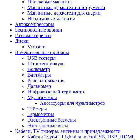
Поисковые магниты
Магнитные держатели инструмента
Магнитные держатели для сварки
Неодимовые магниты
Автокомпрессоры
Беспроводные звонки
Газовые горелки
Диски
Verbatim
Измерительные приборы
USB тестеры
Штангенциркуль
Вольтметр
Ваттметры
Реле напряжения
Дальномер
Инфракрасный термометр
Мультиметры
Аксессуары для мультиметров
Таймеры
Термометры
Электронные безмены
Электронные весы
Кабели, TV-тюнеры, антенны и принадлежности
Кабели Type-C, Lightning, microUSB, USB, HDMI,