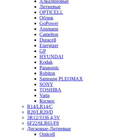
Алкалиновые
Литиевые
OPTICELL
Облик
GoPower
Ansmann
Camelion
Duracell
Energizer
GP
HYUNDAI
Kodak
Panasonic
Robiton
Samsung PLEOMAX
SONY
TOSHIBA
Varta
Космос
R14/LR14/C
R20/LR20/D
3R12/3336 4,5V
6F22/6LR61/F8
Дисковые-Литиевые
Opticell