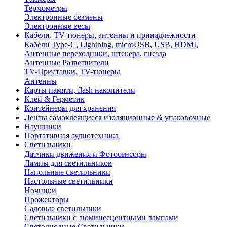
Термометры
Электронные безмены
Электронные весы
Кабели, TV-тюнеры, антенны и принадлежности
Кабели Type-C, Lightning, microUSB, USB, HDMI,
Антенные переходники, штекера, гнезда
Антенные Разветвители
TV-Приставки, TV-тюнеры
Антенны
Карты памяти, flash накопители
Клей & Герметик
Контейнеры для хранения
Ленты самоклеящиеся изоляционные & упаковочные
Наушники
Портативная аудиотехника
Светильники
Датчики движения и Фотосенсоры
Лампы для светильников
Напольные светильники
Настольные светильники
Ночники
Прожекторы
Садовые светильники
Светильники с люминесцентными лампами
Светодиодные Светильники