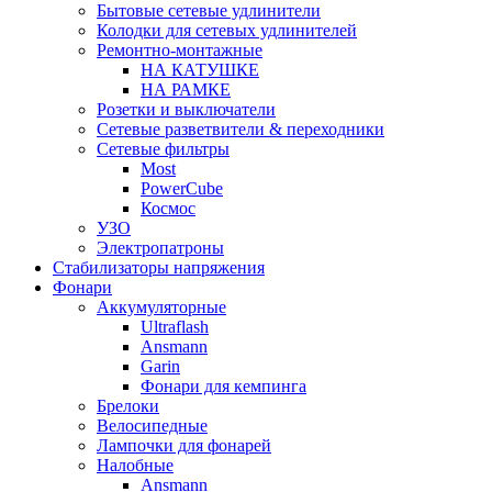
Бытовые сетевые удлинители
Колодки для сетевых удлинителей
Ремонтно-монтажные
НА КАТУШКЕ
НА РАМКЕ
Розетки и выключатели
Сетевые разветвители & переходники
Сетевые фильтры
Most
PowerCube
Космос
УЗО
Электропатроны
Стабилизаторы напряжения
Фонари
Аккумуляторные
Ultraflash
Ansmann
Garin
Фонари для кемпинга
Брелоки
Велосипедные
Лампочки для фонарей
Налобные
Ansmann