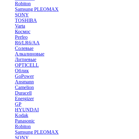
Robiton
Samsung PLEOMAX
SONY
TOSHIBA
Varta
Космос
Perfeo
R6/LR6/AA
Солевые
Алкалиновые
Литиевые
OPTICELL
Облик
GoPower
Ansmann
Camelion
Duracell
Energizer
GP
HYUNDAI
Kodak
Panasonic
Robiton
Samsung PLEOMAX
SONY