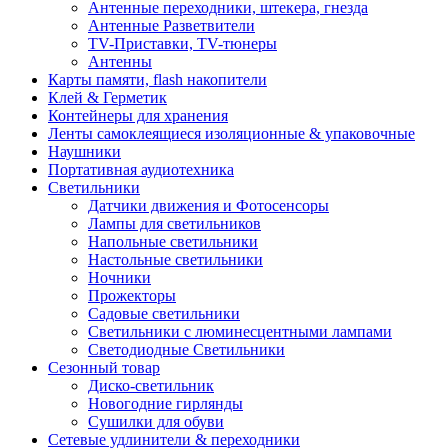
Антенные переходники, штекера, гнезда
Антенные Разветвители
TV-Приставки, TV-тюнеры
Антенны
Карты памяти, flash накопители
Клей & Герметик
Контейнеры для хранения
Ленты самоклеящиеся изоляционные & упаковочные
Наушники
Портативная аудиотехника
Светильники
Датчики движения и Фотосенсоры
Лампы для светильников
Напольные светильники
Настольные светильники
Ночники
Прожекторы
Садовые светильники
Светильники с люминесцентными лампами
Светодиодные Светильники
Сезонный товар
Диско-светильник
Новогодние гирлянды
Сушилки для обуви
Сетевые удлинители & переходники