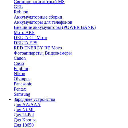
Cвинцово-кислотный MS
GEL
Robiton
Аккумуляторные сборки
Аккумуляторы для телефонов
Внешние аккумуляторы (POWER BANK)
Мото АКБ
DELTA CT Мото
DELTA EPS
RED ENERGY RE Мото
Фотоаппараты, Видеокамеры
Canon
Casio
Fujifilm
Nikon
Olympus
Panasonic
Pentax
Samsung
Зарядные устройства
Для AA/AAA
Для Ni-Mh
Для Li-Pol
Для Кроны
Для 18650