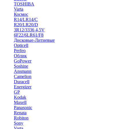
TOSHIBA
Varta
Космос
R14/LR14/C
R20/LR20/D
3R12/3336 4,5V
6F22/6LR61/F8
Дисковые-Литиевые
Opticell
Perfeo
Облик
GoPower
Soshine
Ansmann
Camelion
Duracell
Energizer
GP
Kodak
Maxell
Panasonic
Renata
Robiton
Sony
Varta