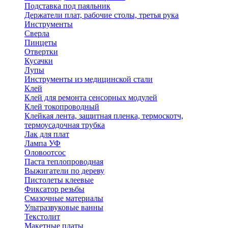
Подставка под паяльник
Держатели плат, рабочие столы, третья рука
Инструменты
Сверла
Пинцеты
Отвертки
Кусачки
Лупы
Инструменты из медицинской стали
Клей
Клей для ремонта сенсорных модулей
Клей токопроводный
Клейкая лента, защитная пленка, термоскотч,
термоусадочная трубка
Лак для плат
Лампа УФ
Оловоотсос
Паста теплопроводная
Выжигатели по дереву
Пистолеты клеевые
Фиксатор резьбы
Смазочные материалы
Ультразвуковые ванны
Текстолит
Макетные платы