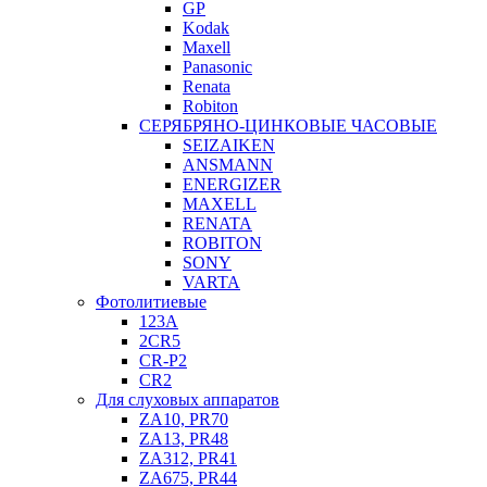
GP
Kodak
Maxell
Panasonic
Renata
Robiton
СЕРЯБРЯНО-ЦИНКОВЫЕ ЧАСОВЫЕ
SEIZAIKEN
ANSMANN
ENERGIZER
MAXELL
RENATA
ROBITON
SONY
VARTA
Фотолитиевые
123A
2CR5
CR-P2
CR2
Для слуховых аппаратов
ZA10, PR70
ZA13, PR48
ZA312, PR41
ZA675, PR44