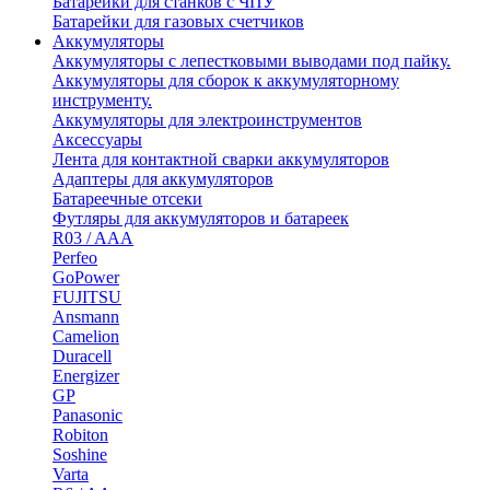
Батарейки для станков с ЧПУ
Батарейки для газовых счетчиков
Аккумуляторы
Аккумуляторы с лепестковыми выводами под пайку.
Аккумуляторы для сборок к аккумуляторному
инструменту.
Аккумуляторы для электроинструментов
Аксессуары
Лента для контактной сварки аккумуляторов
Адаптеры для аккумуляторов
Батареечные отсеки
Футляры для аккумуляторов и батареек
R03 / AAA
Perfeo
GoPower
FUJITSU
Ansmann
Camelion
Duracell
Energizer
GP
Panasonic
Robiton
Soshine
Varta