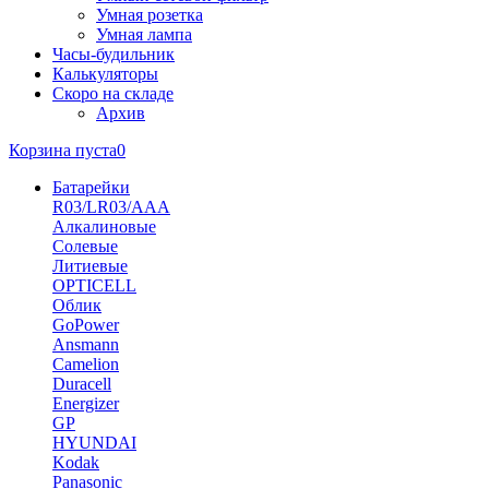
Умная розетка
Умная лампа
Часы-будильник
Калькуляторы
Скоро на складе
Архив
Корзина пуста
0
Батарейки
R03/LR03/AAA
Алкалиновые
Солевые
Литиевые
OPTICELL
Облик
GoPower
Ansmann
Camelion
Duracell
Energizer
GP
HYUNDAI
Kodak
Panasonic