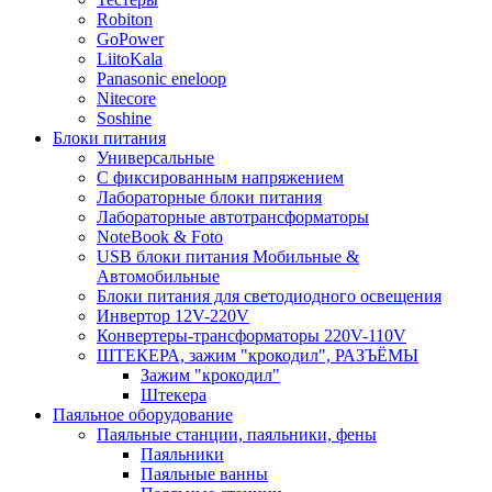
Robiton
GoPower
LiitoKala
Panasonic eneloop
Nitecore
Soshine
Блоки питания
Универсальные
C фиксированным напряжением
Лабораторные блоки питания
Лабораторные автотрансформаторы
NoteBook & Foto
USB блоки питания Мобильные &
Автомобильные
Блоки питания для светодиодного освещения
Инвертор 12V-220V
Конвертеры-трансформаторы 220V-110V
ШТЕКЕРА, зажим "крокодил", РАЗЪЁМЫ
Зажим "крокодил"
Штекера
Паяльное оборудование
Паяльные станции, паяльники, фены
Паяльники
Паяльные ванны