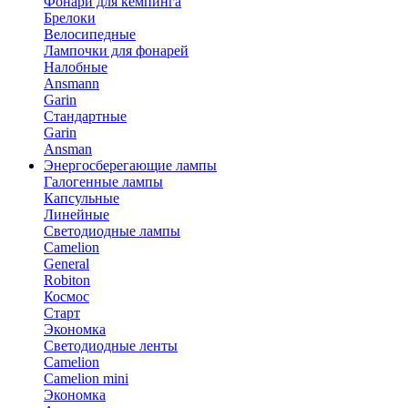
Фонари для кемпинга
Брелоки
Велосипедные
Лампочки для фонарей
Налобные
Ansmann
Garin
Стандартные
Garin
Ansman
Энергосберегающие лампы
Галогенные лампы
Капсульные
Линейные
Светодиодные лампы
Camelion
General
Robiton
Космос
Старт
Экономка
Светодиодные ленты
Camelion
Camelion mini
Экономка