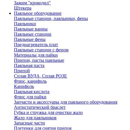
Зажим "крокодил"
Штекера
Паяльное оборудование
Паяльные станции, паяльники, фены
Паяльники
Паяльные ванны
Паяльные станции
Паяльные фены
Преднагреватель плат
Паяльные станции с феном
Материалы для пайки
Припои, пасты паяльные
Паяльная паста
Припой
Сплав ВУДА, Сплав РОЗЕ
Флюс, канифоль
Канифоль
Паяльная кислота
Флюс для пайки
Запчасти и аксессуары для паяльного оборудования
Антистатический браслет
Губка и стружка для очистки жало
Жало для паяльников
Запасные части
Плетенки для снятия припоя