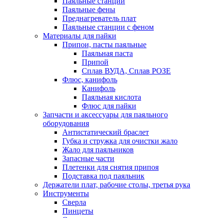
Паяльные станции
Паяльные фены
Преднагреватель плат
Паяльные станции с феном
Материалы для пайки
Припои, пасты паяльные
Паяльная паста
Припой
Сплав ВУДА, Сплав РОЗЕ
Флюс, канифоль
Канифоль
Паяльная кислота
Флюс для пайки
Запчасти и аксессуары для паяльного
оборудования
Антистатический браслет
Губка и стружка для очистки жало
Жало для паяльников
Запасные части
Плетенки для снятия припоя
Подставка под паяльник
Держатели плат, рабочие столы, третья рука
Инструменты
Сверла
Пинцеты