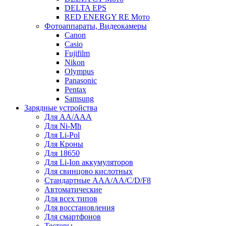
DELTA EPS
RED ENERGY RE Мото
Фотоаппараты, Видеокамеры
Canon
Casio
Fujifilm
Nikon
Olympus
Panasonic
Pentax
Samsung
Зарядные устройства
Для AA/AAA
Для Ni-Mh
Для Li-Pol
Для Кроны
Для 18650
Для Li-Ion аккумуляторов
Для свинцово кислотных
Стандартные ААА/АА/С/D/F8
Автоматические
Для всех типов
Для восстановления
Для смартфонов
Тестеры