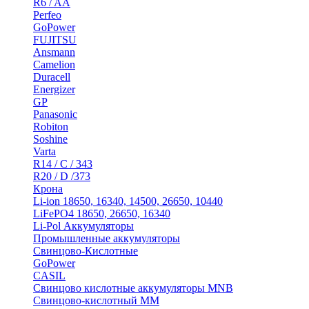
R6 / AA
Perfeo
GoPower
FUJITSU
Ansmann
Camelion
Duracell
Energizer
GP
Panasonic
Robiton
Soshine
Varta
R14 / C / 343
R20 / D /373
Крона
Li-ion 18650, 16340, 14500, 26650, 10440
LiFePO4 18650, 26650, 16340
Li-Pol Аккумуляторы
Промышленные аккумуляторы
Свинцово-Кислотные
GoPower
CASIL
Свинцово кислотные аккумуляторы MNB
Cвинцово-кислотный MM