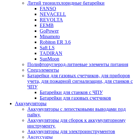
Литий тионилхлоридные батарейки
FANSO
NEVACELL
REVOLTA
EEMB
GoPower
Minamoto
Robiton ER 3.6
Saft LS
TADIRAN
SunMoon
Полифторуглерод-литиевые элементы питания
Спецэлементы
Батарейки для газовых счетчиков, для приборов
учета, для пожарной сигнализации, для станков с
ЧПУ
Батарейки для станков с ЧПУ
Батарейки для газовых счетчиков
Аккумуляторы
Аккумуляторы с лепестковыми выводами под
пайку.
Аккумуляторы для сборок к аккумуляторному
инструменту.
Аккумуляторы для электроинструментов
Аксессуары