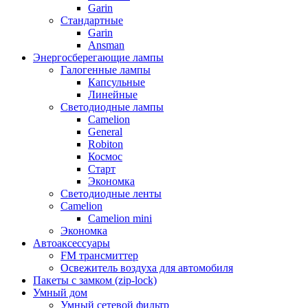
Garin
Стандартные
Garin
Ansman
Энергосберегающие лампы
Галогенные лампы
Капсульные
Линейные
Светодиодные лампы
Camelion
General
Robiton
Космос
Старт
Экономка
Светодиодные ленты
Camelion
Camelion mini
Экономка
Автоаксессуары
FM трансмиттер
Освежитель воздуха для автомобиля
Пакеты с замком (zip-lock)
Умный дом
Умный сетевой фильтр