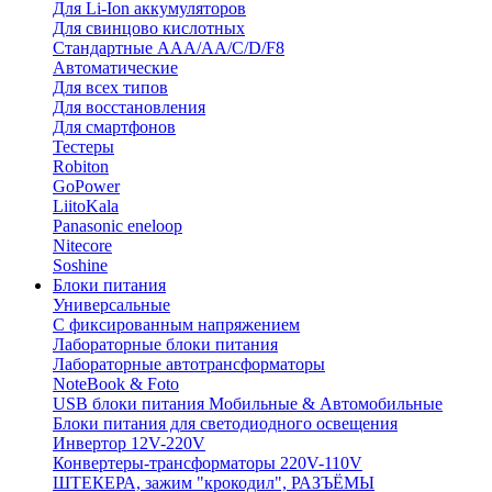
Для Li-Ion аккумуляторов
Для свинцово кислотных
Стандартные ААА/АА/С/D/F8
Автоматические
Для всех типов
Для восстановления
Для смартфонов
Тестеры
Robiton
GoPower
LiitoKala
Panasonic eneloop
Nitecore
Soshine
Блоки питания
Универсальные
C фиксированным напряжением
Лабораторные блоки питания
Лабораторные автотрансформаторы
NoteBook & Foto
USB блоки питания Мобильные & Автомобильные
Блоки питания для светодиодного освещения
Инвертор 12V-220V
Конвертеры-трансформаторы 220V-110V
ШТЕКЕРА, зажим "крокодил", РАЗЪЁМЫ