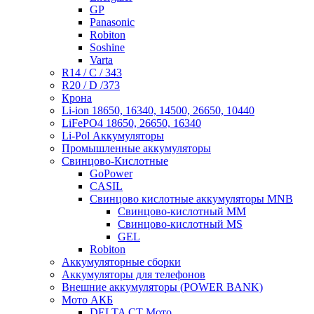
GP
Panasonic
Robiton
Soshine
Varta
R14 / C / 343
R20 / D /373
Крона
Li-ion 18650, 16340, 14500, 26650, 10440
LiFePO4 18650, 26650, 16340
Li-Pol Аккумуляторы
Промышленные аккумуляторы
Свинцово-Кислотные
GoPower
CASIL
Свинцово кислотные аккумуляторы MNB
Cвинцово-кислотный MM
Cвинцово-кислотный MS
GEL
Robiton
Аккумуляторные сборки
Аккумуляторы для телефонов
Внешние аккумуляторы (POWER BANK)
Мото АКБ
DELTA CT Мото