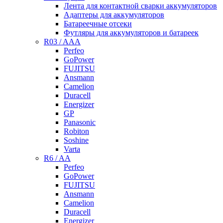
Лента для контактной сварки аккумуляторов
Адаптеры для аккумуляторов
Батареечные отсеки
Футляры для аккумуляторов и батареек
R03 / AAA
Perfeo
GoPower
FUJITSU
Ansmann
Camelion
Duracell
Energizer
GP
Panasonic
Robiton
Soshine
Varta
R6 / AA
Perfeo
GoPower
FUJITSU
Ansmann
Camelion
Duracell
Energizer