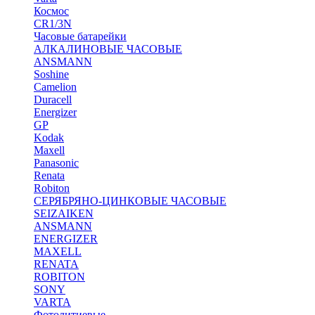
Космос
CR1/3N
Часовые батарейки
АЛКАЛИНОВЫЕ ЧАСОВЫЕ
ANSMANN
Soshine
Camelion
Duracell
Energizer
GP
Kodak
Maxell
Panasonic
Renata
Robiton
СЕРЯБРЯНО-ЦИНКОВЫЕ ЧАСОВЫЕ
SEIZAIKEN
ANSMANN
ENERGIZER
MAXELL
RENATA
ROBITON
SONY
VARTA
Фотолитиевые