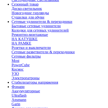
Сезонный товар
Диско-светильник
Новогодние гирлянды
Сушилки для обуви
Сетевые удлинители & переходники
Бытовые сетевые удлинители
Колодки для сетевых удлинителей
Ремонтно-монтажные
НА КАТУШКЕ
НА РАМКЕ
Розетки и выключатели
Сетевые разветвители & переходники
Сетевые фильтры
Most
PowerCube
Космос
УЗО
Электропатроны
Стабилизаторы напряжения
Фонари
Аккумуляторные
Ultraflash
Ansmann
Garin