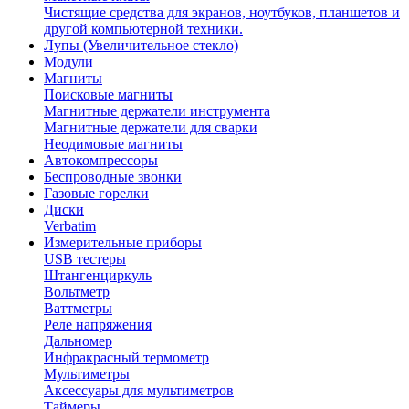
Чистящие средства для экранов, ноутбуков, планшетов и
другой компьютерной техники.
Лупы (Увеличительное стекло)
Модули
Магниты
Поисковые магниты
Магнитные держатели инструмента
Магнитные держатели для сварки
Неодимовые магниты
Автокомпрессоры
Беспроводные звонки
Газовые горелки
Диски
Verbatim
Измерительные приборы
USB тестеры
Штангенциркуль
Вольтметр
Ваттметры
Реле напряжения
Дальномер
Инфракрасный термометр
Мультиметры
Аксессуары для мультиметров
Таймеры