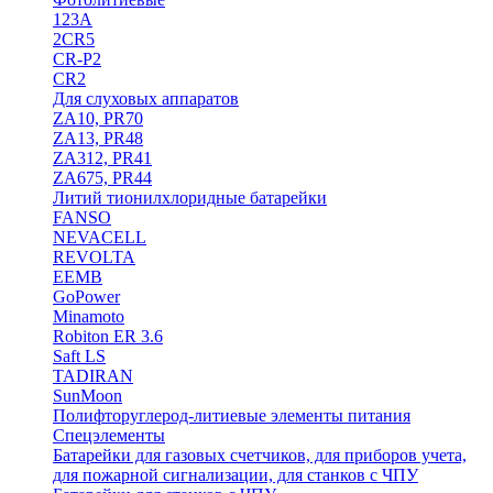
123A
2CR5
CR-P2
CR2
Для слуховых аппаратов
ZA10, PR70
ZA13, PR48
ZA312, PR41
ZA675, PR44
Литий тионилхлоридные батарейки
FANSO
NEVACELL
REVOLTA
EEMB
GoPower
Minamoto
Robiton ER 3.6
Saft LS
TADIRAN
SunMoon
Полифторуглерод-литиевые элементы питания
Спецэлементы
Батарейки для газовых счетчиков, для приборов учета,
для пожарной сигнализации, для станков с ЧПУ