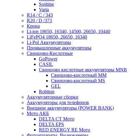
Soshine
Varta
R14 / C / 343
R20 / D /373
Крона
Li-ion 18650, 16340, 14500, 26650, 10440
LiFePO4 18650, 26650, 16340
Li-Pol Аккумуляторы
Промышленные аккумуляторы
Свинцово-Кислотные
GoPower
CASIL
Свинцово кислотные аккумуляторы MNB
Cвинцово-кислотный MM
Cвинцово-кислотный MS
GEL
Robiton
Аккумуляторные сборки
Аккумуляторы для телефонов
Внешние аккумуляторы (POWER BANK)
Мото АКБ
DELTA CT Мото
DELTA EPS
RED ENERGY RE Мото
Фотоаппараты, Видеокамеры