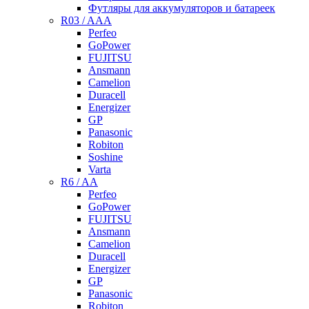
Футляры для аккумуляторов и батареек
R03 / AAA
Perfeo
GoPower
FUJITSU
Ansmann
Camelion
Duracell
Energizer
GP
Panasonic
Robiton
Soshine
Varta
R6 / AA
Perfeo
GoPower
FUJITSU
Ansmann
Camelion
Duracell
Energizer
GP
Panasonic
Robiton