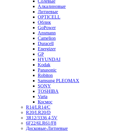
Солевые
Алкалиновые
Литиевые
OPTICELL
Облик
GoPower
Ansmann
Camelion
Duracell
Energizer
GP
HYUNDAI
Kodak
Panasonic
Robiton
Samsung PLEOMAX
SONY
TOSHIBA
Varta
Космос
R14/LR14/C
R20/LR20/D
3R12/3336 4,5V
6F22/6LR61/F8
Дисковые-Литиевые