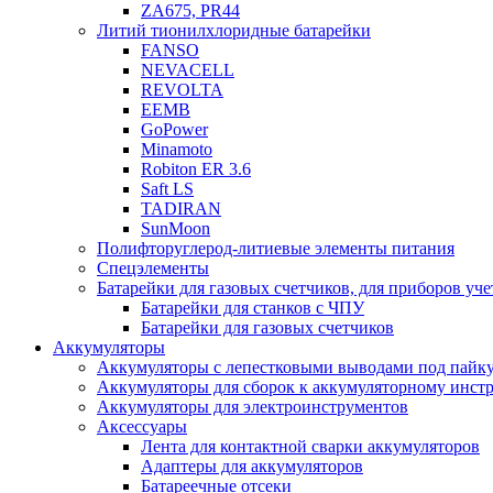
ZA675, PR44
Литий тионилхлоридные батарейки
FANSO
NEVACELL
REVOLTA
EEMB
GoPower
Minamoto
Robiton ER 3.6
Saft LS
TADIRAN
SunMoon
Полифторуглерод-литиевые элементы питания
Спецэлементы
Батарейки для газовых счетчиков, для приборов уче
Батарейки для станков с ЧПУ
Батарейки для газовых счетчиков
Аккумуляторы
Аккумуляторы с лепестковыми выводами под пайку
Аккумуляторы для сборок к аккумуляторному инстр
Аккумуляторы для электроинструментов
Аксессуары
Лента для контактной сварки аккумуляторов
Адаптеры для аккумуляторов
Батареечные отсеки