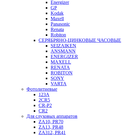
Energizer
GP
Kodak
Maxell
Panasonic
Renata
Robiton
СЕРЯБРЯНО-ЦИНКОВЫЕ ЧАСОВЫЕ
SEIZAIKEN
ANSMANN
ENERGIZER
MAXELL
RENATA
ROBITON
SONY
VARTA
Фотолитиевые
123A
2CR5
CR-P2
CR2
Для слуховых аппаратов
ZA10, PR70
ZA13, PR48
ZA312, PR41