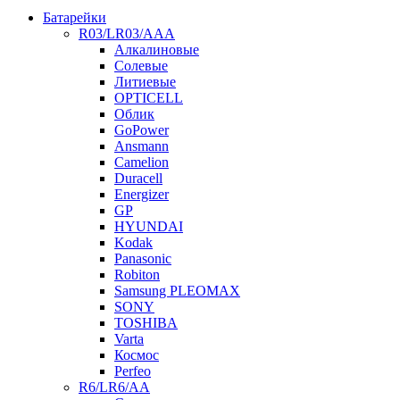
Батарейки
R03/LR03/AAA
Алкалиновые
Солевые
Литиевые
OPTICELL
Облик
GoPower
Ansmann
Camelion
Duracell
Energizer
GP
HYUNDAI
Kodak
Panasonic
Robiton
Samsung PLEOMAX
SONY
TOSHIBA
Varta
Космос
Perfeo
R6/LR6/AA