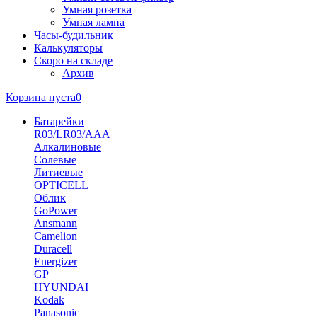
Умная розетка
Умная лампа
Часы-будильник
Калькуляторы
Скоро на складе
Архив
Корзина пуста
0
Батарейки
R03/LR03/AAA
Алкалиновые
Солевые
Литиевые
OPTICELL
Облик
GoPower
Ansmann
Camelion
Duracell
Energizer
GP
HYUNDAI
Kodak
Panasonic