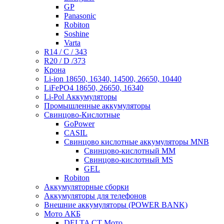
GP
Panasonic
Robiton
Soshine
Varta
R14 / C / 343
R20 / D /373
Крона
Li-ion 18650, 16340, 14500, 26650, 10440
LiFePO4 18650, 26650, 16340
Li-Pol Аккумуляторы
Промышленные аккумуляторы
Свинцово-Кислотные
GoPower
CASIL
Свинцово кислотные аккумуляторы MNB
Cвинцово-кислотный MM
Cвинцово-кислотный MS
GEL
Robiton
Аккумуляторные сборки
Аккумуляторы для телефонов
Внешние аккумуляторы (POWER BANK)
Мото АКБ
DELTA CT Мото