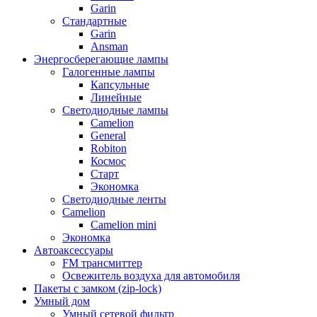
Garin
Стандартные
Garin
Ansman
Энергосберегающие лампы
Галогенные лампы
Капсульные
Линейные
Светодиодные лампы
Camelion
General
Robiton
Космос
Старт
Экономка
Светодиодные ленты
Camelion
Camelion mini
Экономка
Автоаксессуары
FM трансмиттер
Освежитель воздуха для автомобиля
Пакеты с замком (zip-lock)
Умный дом
Умный сетевой фильтр