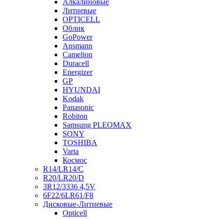
Алкалиновые
Литиевые
OPTICELL
Облик
GoPower
Ansmann
Camelion
Duracell
Energizer
GP
HYUNDAI
Kodak
Panasonic
Robiton
Samsung PLEOMAX
SONY
TOSHIBA
Varta
Космос
R14/LR14/C
R20/LR20/D
3R12/3336 4,5V
6F22/6LR61/F8
Дисковые-Литиевые
Opticell