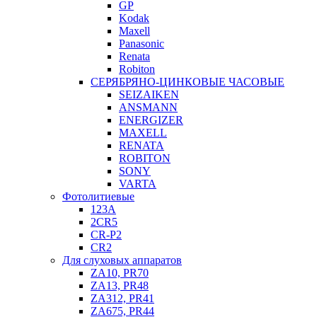
GP
Kodak
Maxell
Panasonic
Renata
Robiton
СЕРЯБРЯНО-ЦИНКОВЫЕ ЧАСОВЫЕ
SEIZAIKEN
ANSMANN
ENERGIZER
MAXELL
RENATA
ROBITON
SONY
VARTA
Фотолитиевые
123A
2CR5
CR-P2
CR2
Для слуховых аппаратов
ZA10, PR70
ZA13, PR48
ZA312, PR41
ZA675, PR44