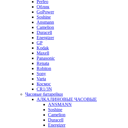
Perfeo
Облик
GoPower
Soshine
Ansmann
Camelion
Duracell
Energizer
GP
Kodak
Maxell
Panasonic
Renata
Robiton
Sony
Varta
Космос
CR1/3N
Часовые батарейки
АЛКАЛИНОВЫЕ ЧАСОВЫЕ
ANSMANN
Soshine
Camelion
Duracell
Energizer