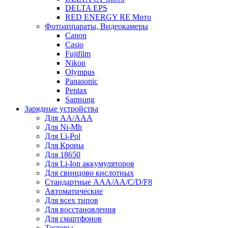
DELTA EPS
RED ENERGY RE Мото
Фотоаппараты, Видеокамеры
Canon
Casio
Fujifilm
Nikon
Olympus
Panasonic
Pentax
Samsung
Зарядные устройства
Для AA/AAA
Для Ni-Mh
Для Li-Pol
Для Кроны
Для 18650
Для Li-Ion аккумуляторов
Для свинцово кислотных
Стандартные ААА/АА/С/D/F8
Автоматические
Для всех типов
Для восстановления
Для смартфонов
Тестеры