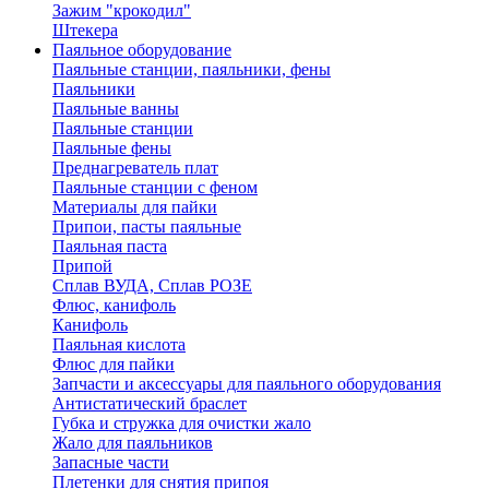
Зажим "крокодил"
Штекера
Паяльное оборудование
Паяльные станции, паяльники, фены
Паяльники
Паяльные ванны
Паяльные станции
Паяльные фены
Преднагреватель плат
Паяльные станции с феном
Материалы для пайки
Припои, пасты паяльные
Паяльная паста
Припой
Сплав ВУДА, Сплав РОЗЕ
Флюс, канифоль
Канифоль
Паяльная кислота
Флюс для пайки
Запчасти и аксессуары для паяльного оборудования
Антистатический браслет
Губка и стружка для очистки жало
Жало для паяльников
Запасные части
Плетенки для снятия припоя