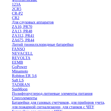
123A
2CR5
CR-P2
CR2
Для слуховых аппаратов
ZA10, PR70
ZA13, PR48
ZA312, PR41
ZA675, PR44
Литий тионилхлоридные батарейки
FANSO
NEVACELL
REVOLTA
EEMB
GoPower
Minamoto
Robiton ER 3.6
Saft LS
TADIRAN
SunMoon
Полифторуглерод-литиевые элементы питания
Спецэлементы
Батарейки для газовых счетчиков, для приборов учета,
для пожарной сигнализации, для станков с ЧПУ