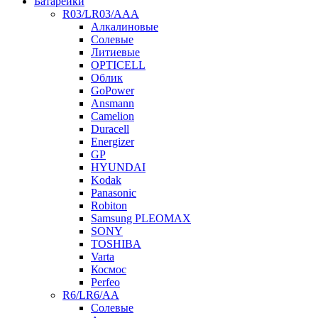
Батарейки
R03/LR03/AAA
Алкалиновые
Солевые
Литиевые
OPTICELL
Облик
GoPower
Ansmann
Camelion
Duracell
Energizer
GP
HYUNDAI
Kodak
Panasonic
Robiton
Samsung PLEOMAX
SONY
TOSHIBA
Varta
Космос
Perfeo
R6/LR6/AA
Солевые