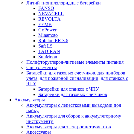
Литий тионилхлоридные батарейки
FANSO
NEVACELL
REVOLTA
EEMB
GoPower
Minamoto
Robiton ER 3.6
Saft LS
TADIRAN
SunMoon
Полифторуглерод-литиевые элементы питания
Спецэлементы
Батарейки для газовых счетчиков, для приборов
учета, для пожарной сигнализации, для станков с
ЧПУ
Батарейки для станков с ЧПУ
Батарейки для газовых счетчиков
Аккумуляторы
Аккумуляторы с лепестковыми выводами под
пайку.
Аккумуляторы для сборок к аккумуляторному
инструменту.
Аккумуляторы для электроинструментов
Аксессуары