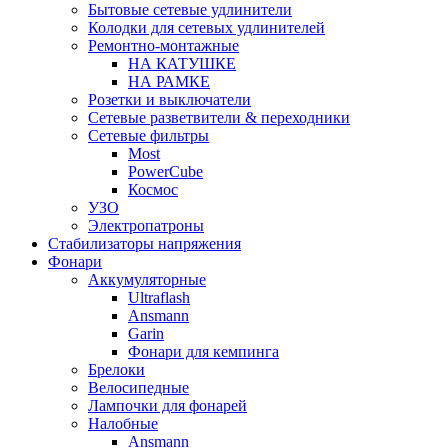
Бытовые сетевые удлинители
Колодки для сетевых удлинителей
Ремонтно-монтажные
НА КАТУШКЕ
НА РАМКЕ
Розетки и выключатели
Сетевые разветвители & переходники
Сетевые фильтры
Most
PowerCube
Космос
УЗО
Электропатроны
Стабилизаторы напряжения
Фонари
Аккумуляторные
Ultraflash
Ansmann
Garin
Фонари для кемпинга
Брелоки
Велосипедные
Лампочки для фонарей
Налобные
Ansmann