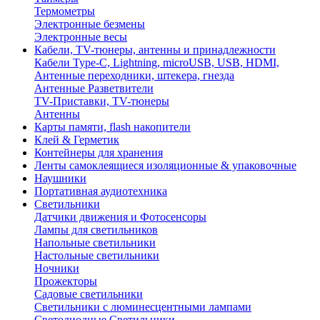
Термометры
Электронные безмены
Электронные весы
Кабели, TV-тюнеры, антенны и принадлежности
Кабели Type-C, Lightning, microUSB, USB, HDMI,
Антенные переходники, штекера, гнезда
Антенные Разветвители
TV-Приставки, TV-тюнеры
Антенны
Карты памяти, flash накопители
Клей & Герметик
Контейнеры для хранения
Ленты самоклеящиеся изоляционные & упаковочные
Наушники
Портативная аудиотехника
Светильники
Датчики движения и Фотосенсоры
Лампы для светильников
Напольные светильники
Настольные светильники
Ночники
Прожекторы
Садовые светильники
Светильники с люминесцентными лампами
Светодиодные Светильники