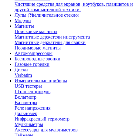
Чистящие средства для экранов, ноутбуков, планшетов и
другой компьютерной техники.
Лупы (Увеличительное стекло)
Модули
Магниты
Поисковые магниты
Магнитные держатели инструмента
Магнитные держатели для сварки
Неодимовые магниты
Автокомпрессоры
Беспроводные звонки
Газовые горелки
Диски
Verbatim
Измерительные приборы
USB тестеры
Штангенциркуль
Вольтметр
Ваттметры
Реле напряжения
Дальномер
Инфракрасный термометр
Мультиметры
Аксессуары для мультиметров
Таймеры