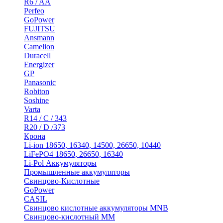
R6 / AA
Perfeo
GoPower
FUJITSU
Ansmann
Camelion
Duracell
Energizer
GP
Panasonic
Robiton
Soshine
Varta
R14 / C / 343
R20 / D /373
Крона
Li-ion 18650, 16340, 14500, 26650, 10440
LiFePO4 18650, 26650, 16340
Li-Pol Аккумуляторы
Промышленные аккумуляторы
Свинцово-Кислотные
GoPower
CASIL
Свинцово кислотные аккумуляторы MNB
Cвинцово-кислотный MM