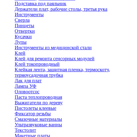
Подставка под паяльник
Держатели плат, рабочие столы, третья рука
Инструменты
Сверла
Пинцеты
Отвертки
Кусачки
Лупы
Инструменты из медицинской стали
Клей
Клей для ремонта сенсорных модулей
Клей токопроводный
Клейкая лента, защитная пленка, термоскотч,
термоусадочная трубка
Лак для плат
Лампа УФ
Оловоотсос
Паста теплопроводная
Выжигатели по дереву
Пистолеты клеевые
Фиксатор резьбы
Смазочные материалы
Ультразвуковые ванны
Текстолит
Макетные платы