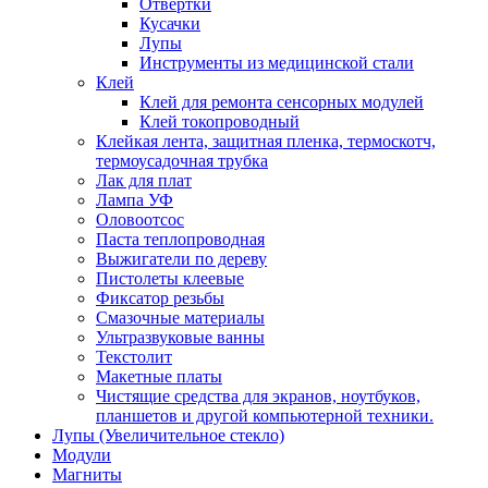
Отвертки
Кусачки
Лупы
Инструменты из медицинской стали
Клей
Клей для ремонта сенсорных модулей
Клей токопроводный
Клейкая лента, защитная пленка, термоскотч,
термоусадочная трубка
Лак для плат
Лампа УФ
Оловоотсос
Паста теплопроводная
Выжигатели по дереву
Пистолеты клеевые
Фиксатор резьбы
Смазочные материалы
Ультразвуковые ванны
Текстолит
Макетные платы
Чистящие средства для экранов, ноутбуков,
планшетов и другой компьютерной техники.
Лупы (Увеличительное стекло)
Модули
Магниты