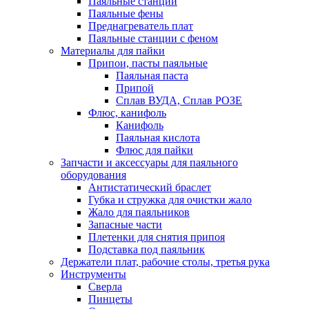
Паяльные станции
Паяльные фены
Преднагреватель плат
Паяльные станции с феном
Материалы для пайки
Припои, пасты паяльные
Паяльная паста
Припой
Сплав ВУДА, Сплав РОЗЕ
Флюс, канифоль
Канифоль
Паяльная кислота
Флюс для пайки
Запчасти и аксессуары для паяльного
оборудования
Антистатический браслет
Губка и стружка для очистки жало
Жало для паяльников
Запасные части
Плетенки для снятия припоя
Подставка под паяльник
Держатели плат, рабочие столы, третья рука
Инструменты
Сверла
Пинцеты