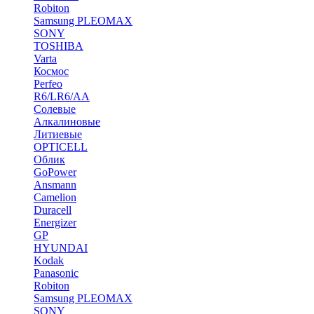
Robiton
Samsung PLEOMAX
SONY
TOSHIBA
Varta
Космос
Perfeo
R6/LR6/AA
Солевые
Алкалиновые
Литиевые
OPTICELL
Облик
GoPower
Ansmann
Camelion
Duracell
Energizer
GP
HYUNDAI
Kodak
Panasonic
Robiton
Samsung PLEOMAX
SONY