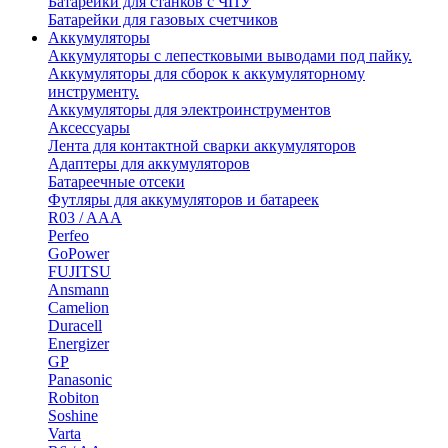
Батарейки для станков с ЧПУ
Батарейки для газовых счетчиков
Аккумуляторы
Аккумуляторы с лепестковыми выводами под пайку.
Аккумуляторы для сборок к аккумуляторному
инструменту.
Аккумуляторы для электроинструментов
Аксессуары
Лента для контактной сварки аккумуляторов
Адаптеры для аккумуляторов
Батареечные отсеки
Футляры для аккумуляторов и батареек
R03 / AAA
Perfeo
GoPower
FUJITSU
Ansmann
Camelion
Duracell
Energizer
GP
Panasonic
Robiton
Soshine
Varta