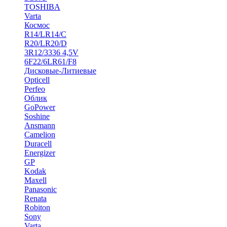
TOSHIBA
Varta
Космос
R14/LR14/C
R20/LR20/D
3R12/3336 4,5V
6F22/6LR61/F8
Дисковые-Литиевые
Opticell
Perfeo
Облик
GoPower
Soshine
Ansmann
Camelion
Duracell
Energizer
GP
Kodak
Maxell
Panasonic
Renata
Robiton
Sony
Varta