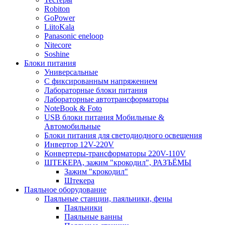
Robiton
GoPower
LiitoKala
Panasonic eneloop
Nitecore
Soshine
Блоки питания
Универсальные
C фиксированным напряжением
Лабораторные блоки питания
Лабораторные автотрансформаторы
NoteBook & Foto
USB блоки питания Мобильные &
Автомобильные
Блоки питания для светодиодного освещения
Инвертор 12V-220V
Конвертеры-трансформаторы 220V-110V
ШТЕКЕРА, зажим "крокодил", РАЗЪЁМЫ
Зажим "крокодил"
Штекера
Паяльное оборудование
Паяльные станции, паяльники, фены
Паяльники
Паяльные ванны