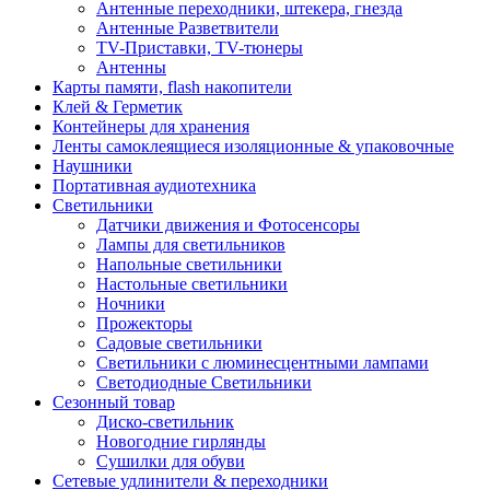
Антенные переходники, штекера, гнезда
Антенные Разветвители
TV-Приставки, TV-тюнеры
Антенны
Карты памяти, flash накопители
Клей & Герметик
Контейнеры для хранения
Ленты самоклеящиеся изоляционные & упаковочные
Наушники
Портативная аудиотехника
Светильники
Датчики движения и Фотосенсоры
Лампы для светильников
Напольные светильники
Настольные светильники
Ночники
Прожекторы
Садовые светильники
Светильники с люминесцентными лампами
Светодиодные Светильники
Сезонный товар
Диско-светильник
Новогодние гирлянды
Сушилки для обуви
Сетевые удлинители & переходники