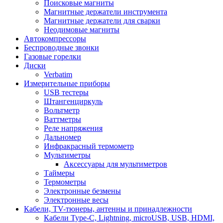
Поисковые магниты
Магнитные держатели инструмента
Магнитные держатели для сварки
Неодимовые магниты
Автокомпрессоры
Беспроводные звонки
Газовые горелки
Диски
Verbatim
Измерительные приборы
USB тестеры
Штангенциркуль
Вольтметр
Ваттметры
Реле напряжения
Дальномер
Инфракрасный термометр
Мультиметры
Аксессуары для мультиметров
Таймеры
Термометры
Электронные безмены
Электронные весы
Кабели, TV-тюнеры, антенны и принадлежности
Кабели Type-C, Lightning, microUSB, USB, HDMI,