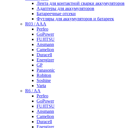
Лента для контактной сварки аккумуляторов
Адаптеры для аккумуляторов
Батареечные отсеки
Футляры для аккумуляторов и батареек
R03 / AAA
Perfeo
GoPower
FUJITSU
Ansmann
Camelion
Duracell
Energizer
GP
Panasonic
Robiton
Soshine
Varta
R6 / AA
Perfeo
GoPower
FUJITSU
Ansmann
Camelion
Duracell
Energizer