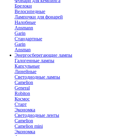
Фонари для кемпинга
Брелоки
Велосипедные
Лампочки для фонарей
Налобные
Ansmann
Garin
Стандартные
Garin
Ansman
Энергосберегающие лампы
Галогенные лампы
Капсульные
Линейные
Светодиодные лампы
Camelion
General
Robiton
Космос
Старт
Экономка
Светодиодные ленты
Camelion
Camelion mini
Экономка