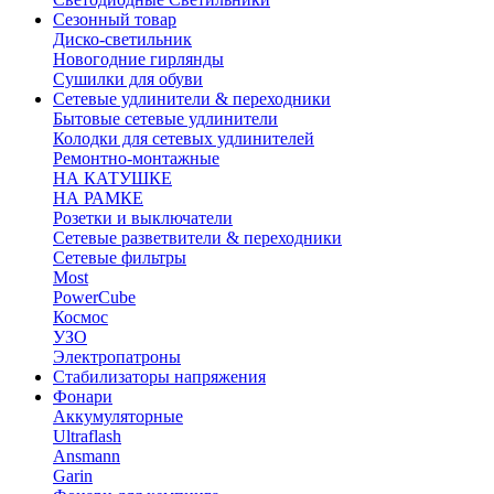
Сезонный товар
Диско-светильник
Новогодние гирлянды
Сушилки для обуви
Сетевые удлинители & переходники
Бытовые сетевые удлинители
Колодки для сетевых удлинителей
Ремонтно-монтажные
НА КАТУШКЕ
НА РАМКЕ
Розетки и выключатели
Сетевые разветвители & переходники
Сетевые фильтры
Most
PowerCube
Космос
УЗО
Электропатроны
Стабилизаторы напряжения
Фонари
Аккумуляторные
Ultraflash
Ansmann
Garin