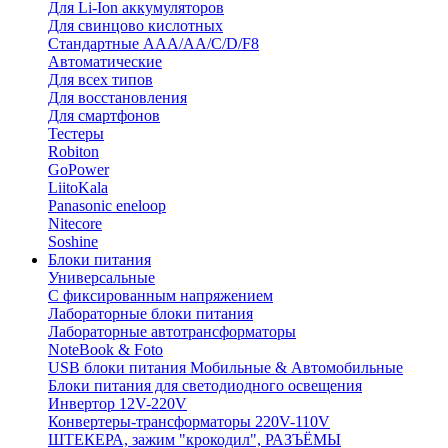
Для Li-Ion аккумуляторов
Для свинцово кислотных
Стандартные ААА/АА/С/D/F8
Автоматические
Для всех типов
Для восстановления
Для смартфонов
Тестеры
Robiton
GoPower
LiitoKala
Panasonic eneloop
Nitecore
Soshine
Блоки питания
Универсальные
C фиксированным напряжением
Лабораторные блоки питания
Лабораторные автотрансформаторы
NoteBook & Foto
USB блоки питания Мобильные & Автомобильные
Блоки питания для светодиодного освещения
Инвертор 12V-220V
Конвертеры-трансформаторы 220V-110V
ШТЕКЕРА, зажим "крокодил", РАЗЪЁМЫ