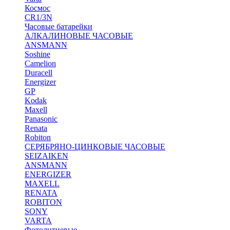
Космос
CR1/3N
Часовые батарейки
АЛКАЛИНОВЫЕ ЧАСОВЫЕ
ANSMANN
Soshine
Camelion
Duracell
Energizer
GP
Kodak
Maxell
Panasonic
Renata
Robiton
СЕРЯБРЯНО-ЦИНКОВЫЕ ЧАСОВЫЕ
SEIZAIKEN
ANSMANN
ENERGIZER
MAXELL
RENATA
ROBITON
SONY
VARTA
Фотолитиевые