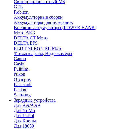
Cвинцово-кислотный MS
GEL
Robiton
Аккумуляторные сборки
Аккумуляторы для телефонов
Внешние аккумуляторы (POWER BANK)
Мото АКБ
DELTA CT Мото
DELTA EPS
RED ENERGY RE Мото
Фотоаппараты, Видеокамеры
Canon
Casio
Fujifilm
Nikon
Olympus
Panasonic
Pentax
Samsung
Зарядные устройства
Для AA/AAA
Для Ni-Mh
Для Li-Pol
Для Кроны
Для 18650