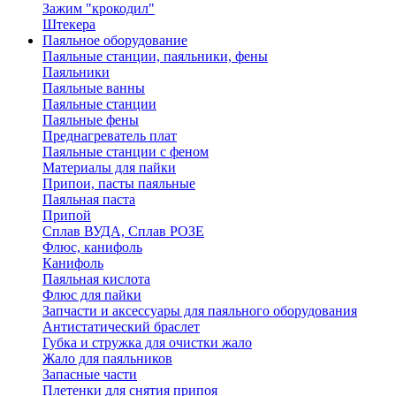
Зажим "крокодил"
Штекера
Паяльное оборудование
Паяльные станции, паяльники, фены
Паяльники
Паяльные ванны
Паяльные станции
Паяльные фены
Преднагреватель плат
Паяльные станции с феном
Материалы для пайки
Припои, пасты паяльные
Паяльная паста
Припой
Сплав ВУДА, Сплав РОЗЕ
Флюс, канифоль
Канифоль
Паяльная кислота
Флюс для пайки
Запчасти и аксессуары для паяльного оборудования
Антистатический браслет
Губка и стружка для очистки жало
Жало для паяльников
Запасные части
Плетенки для снятия припоя