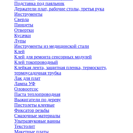
Подставка под паяльник
Держатели плат, рабочие столы, третья рука
Инструменты
Сверла
Пинцеты
Отвертки
Кусачки
Лупы
Инструменты из медицинской стали
Клей
Клей для ремонта сенсорных модулей
Клей токопроводный
Клейкая лента, защитная пленка, термоскотч,
термоусадочная трубка
Лак для плат
Лампа УФ
Оловоотсос
Паста теплопроводная
Выжигатели по дереву
Пистолеты клеевые
Фиксатор резьбы
Смазочные материалы
Ультразвуковые ванны
Текстолит
Макетные платы