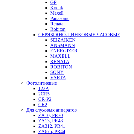
GP
Kodak
Maxell
Panasonic
Renata
Robiton
СЕРЯБРЯНО-ЦИНКОВЫЕ ЧАСОВЫЕ
SEIZAIKEN
ANSMANN
ENERGIZER
MAXELL
RENATA
ROBITON
SONY
VARTA
Фотолитиевые
123A
2CR5
CR-P2
CR2
Для слуховых аппаратов
ZA10, PR70
ZA13, PR48
ZA312, PR41
ZA675, PR44