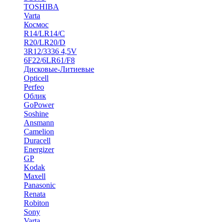
TOSHIBA
Varta
Космос
R14/LR14/C
R20/LR20/D
3R12/3336 4,5V
6F22/6LR61/F8
Дисковые-Литиевые
Opticell
Perfeo
Облик
GoPower
Soshine
Ansmann
Camelion
Duracell
Energizer
GP
Kodak
Maxell
Panasonic
Renata
Robiton
Sony
Varta