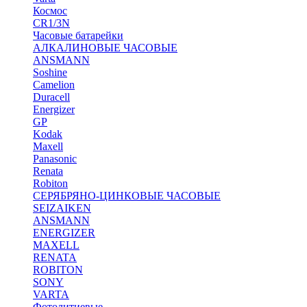
Космос
CR1/3N
Часовые батарейки
АЛКАЛИНОВЫЕ ЧАСОВЫЕ
ANSMANN
Soshine
Camelion
Duracell
Energizer
GP
Kodak
Maxell
Panasonic
Renata
Robiton
СЕРЯБРЯНО-ЦИНКОВЫЕ ЧАСОВЫЕ
SEIZAIKEN
ANSMANN
ENERGIZER
MAXELL
RENATA
ROBITON
SONY
VARTA
Фотолитиевые