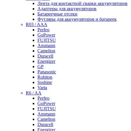
Лента для контактной сварки аккумуляторов
Адаптеры для аккумуляторов
Батареечные отсеки
Футляры для аккумуляторов и батареек
R03 / AAA
Perfeo
GoPower
FUJITSU
Ansmann
Camelion
Duracell
Energizer
GP
Panasonic
Robiton
Soshine
Varta
R6 / AA
Perfeo
GoPower
FUJITSU
Ansmann
Camelion
Duracell
Energizer