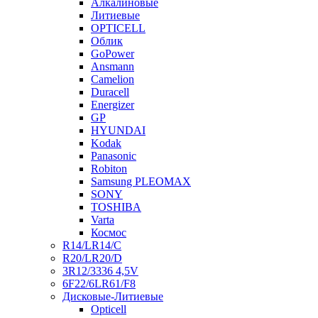
Алкалиновые
Литиевые
OPTICELL
Облик
GoPower
Ansmann
Camelion
Duracell
Energizer
GP
HYUNDAI
Kodak
Panasonic
Robiton
Samsung PLEOMAX
SONY
TOSHIBA
Varta
Космос
R14/LR14/C
R20/LR20/D
3R12/3336 4,5V
6F22/6LR61/F8
Дисковые-Литиевые
Opticell