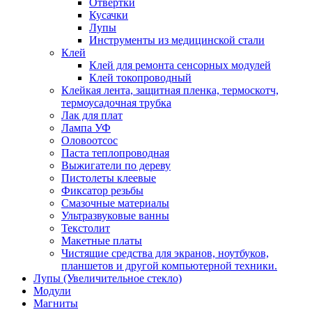
Отвертки
Кусачки
Лупы
Инструменты из медицинской стали
Клей
Клей для ремонта сенсорных модулей
Клей токопроводный
Клейкая лента, защитная пленка, термоскотч,
термоусадочная трубка
Лак для плат
Лампа УФ
Оловоотсос
Паста теплопроводная
Выжигатели по дереву
Пистолеты клеевые
Фиксатор резьбы
Смазочные материалы
Ультразвуковые ванны
Текстолит
Макетные платы
Чистящие средства для экранов, ноутбуков,
планшетов и другой компьютерной техники.
Лупы (Увеличительное стекло)
Модули
Магниты