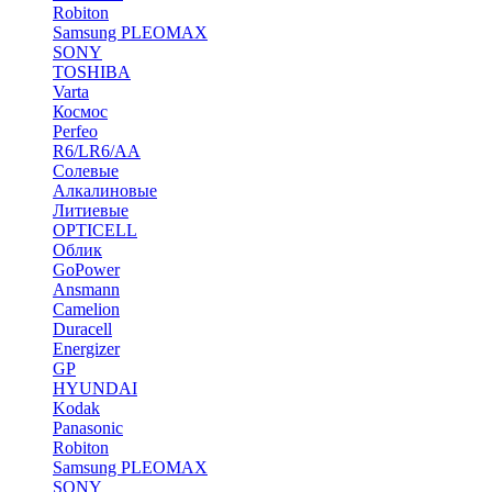
Robiton
Samsung PLEOMAX
SONY
TOSHIBA
Varta
Космос
Perfeo
R6/LR6/AA
Солевые
Алкалиновые
Литиевые
OPTICELL
Облик
GoPower
Ansmann
Camelion
Duracell
Energizer
GP
HYUNDAI
Kodak
Panasonic
Robiton
Samsung PLEOMAX
SONY