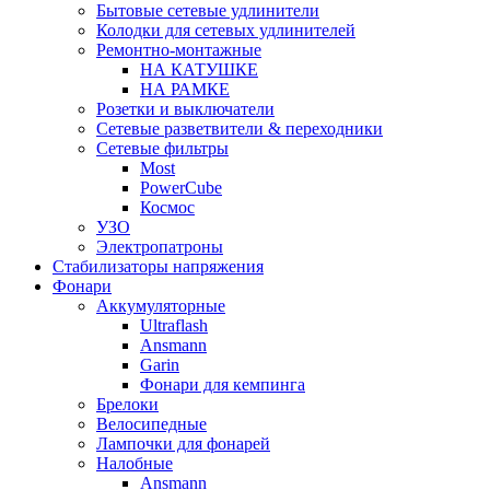
Бытовые сетевые удлинители
Колодки для сетевых удлинителей
Ремонтно-монтажные
НА КАТУШКЕ
НА РАМКЕ
Розетки и выключатели
Сетевые разветвители & переходники
Сетевые фильтры
Most
PowerCube
Космос
УЗО
Электропатроны
Стабилизаторы напряжения
Фонари
Аккумуляторные
Ultraflash
Ansmann
Garin
Фонари для кемпинга
Брелоки
Велосипедные
Лампочки для фонарей
Налобные
Ansmann