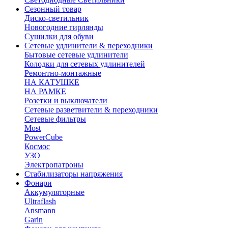
Сезонный товар
Диско-светильник
Новогодние гирлянды
Сушилки для обуви
Сетевые удлинители & переходники
Бытовые сетевые удлинители
Колодки для сетевых удлинителей
Ремонтно-монтажные
НА КАТУШКЕ
НА РАМКЕ
Розетки и выключатели
Сетевые разветвители & переходники
Сетевые фильтры
Most
PowerCube
Космос
УЗО
Электропатроны
Стабилизаторы напряжения
Фонари
Аккумуляторные
Ultraflash
Ansmann
Garin