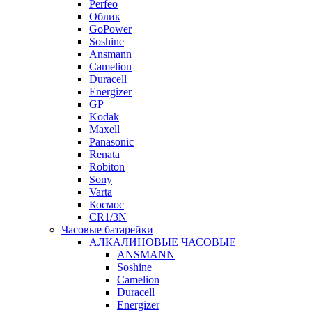
Perfeo
Облик
GoPower
Soshine
Ansmann
Camelion
Duracell
Energizer
GP
Kodak
Maxell
Panasonic
Renata
Robiton
Sony
Varta
Космос
CR1/3N
Часовые батарейки
АЛКАЛИНОВЫЕ ЧАСОВЫЕ
ANSMANN
Soshine
Camelion
Duracell
Energizer