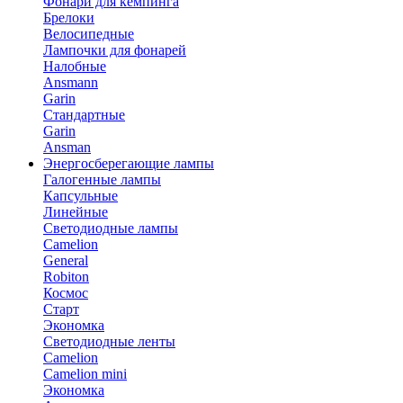
Фонари для кемпинга
Брелоки
Велосипедные
Лампочки для фонарей
Налобные
Ansmann
Garin
Стандартные
Garin
Ansman
Энергосберегающие лампы
Галогенные лампы
Капсульные
Линейные
Светодиодные лампы
Camelion
General
Robiton
Космос
Старт
Экономка
Светодиодные ленты
Camelion
Camelion mini
Экономка