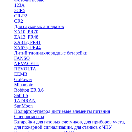
123A
2CR5
CR-P2
CR2
Для слуховых аппаратов
ZA10, PR70
ZA13, PR48
ZA312, PR41
ZA675, PR44
Литий тионилхлоридные батарейки
FANSO
NEVACELL
REVOLTA
EEMB
GoPower
Minamoto
Robiton ER 3.6
Saft LS
TADIRAN
SunMoon
Полифторуглерод-литиевые элементы питания
Спецэлементы
Батарейки для газовых счетчиков, для приборов учета,
для пожарной сигнализации, для станков с ЧПУ