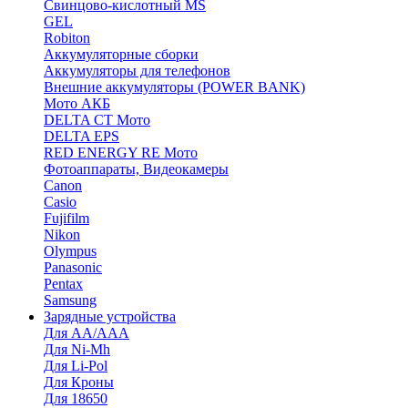
Cвинцово-кислотный MS
GEL
Robiton
Аккумуляторные сборки
Аккумуляторы для телефонов
Внешние аккумуляторы (POWER BANK)
Мото АКБ
DELTA CT Мото
DELTA EPS
RED ENERGY RE Мото
Фотоаппараты, Видеокамеры
Canon
Casio
Fujifilm
Nikon
Olympus
Panasonic
Pentax
Samsung
Зарядные устройства
Для AA/AAA
Для Ni-Mh
Для Li-Pol
Для Кроны
Для 18650