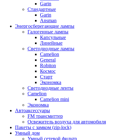
Garin
Стандартные
Garin
Ansman
Энергосберегающие лампы
Галогенные лампы
Капсульные
Линейные
Светодиодные лампы
Camelion
General
Robiton
Космос
Старт
Экономка
Светодиодные ленты
Camelion
Camelion mini
Экономка
Автоаксессуары
FM трансмиттер
Освежитель воздуха для автомобиля
Пакеты с замком (zip-lock)
Умный дом
Умный сетевой фильтр