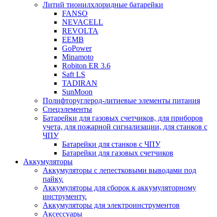
Литий тионилхлоридные батарейки
FANSO
NEVACELL
REVOLTA
EEMB
GoPower
Minamoto
Robiton ER 3.6
Saft LS
TADIRAN
SunMoon
Полифторуглерод-литиевые элементы питания
Спецэлементы
Батарейки для газовых счетчиков, для приборов
учета, для пожарной сигнализации, для станков с
ЧПУ
Батарейки для станков с ЧПУ
Батарейки для газовых счетчиков
Аккумуляторы
Аккумуляторы с лепестковыми выводами под
пайку.
Аккумуляторы для сборок к аккумуляторному
инструменту.
Аккумуляторы для электроинструментов
Аксессуары