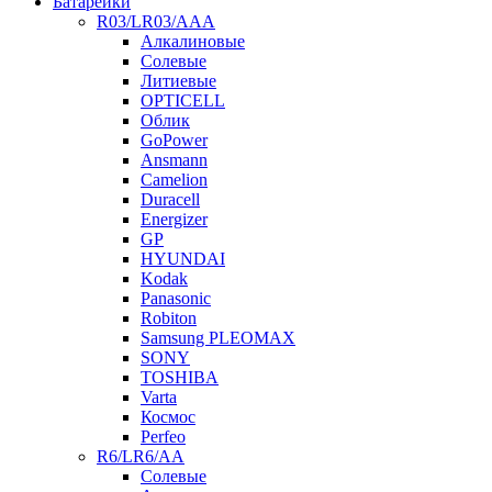
Батарейки
R03/LR03/AAA
Алкалиновые
Солевые
Литиевые
OPTICELL
Облик
GoPower
Ansmann
Camelion
Duracell
Energizer
GP
HYUNDAI
Kodak
Panasonic
Robiton
Samsung PLEOMAX
SONY
TOSHIBA
Varta
Космос
Perfeo
R6/LR6/AA
Солевые