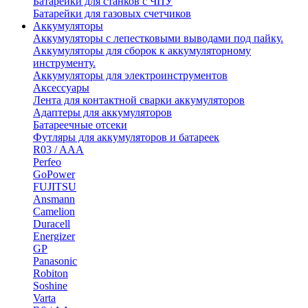
Батарейки для станков с ЧПУ
Батарейки для газовых счетчиков
Аккумуляторы
Аккумуляторы с лепестковыми выводами под пайку.
Аккумуляторы для сборок к аккумуляторному
инструменту.
Аккумуляторы для электроинструментов
Аксессуары
Лента для контактной сварки аккумуляторов
Адаптеры для аккумуляторов
Батареечные отсеки
Футляры для аккумуляторов и батареек
R03 / AAA
Perfeo
GoPower
FUJITSU
Ansmann
Camelion
Duracell
Energizer
GP
Panasonic
Robiton
Soshine
Varta