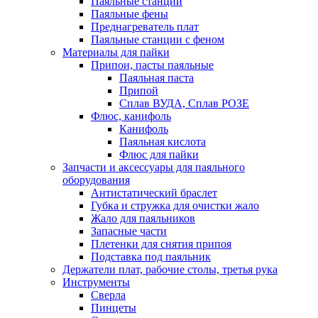
Паяльные станции
Паяльные фены
Преднагреватель плат
Паяльные станции с феном
Материалы для пайки
Припои, пасты паяльные
Паяльная паста
Припой
Сплав ВУДА, Сплав РОЗЕ
Флюс, канифоль
Канифоль
Паяльная кислота
Флюс для пайки
Запчасти и аксессуары для паяльного
оборудования
Антистатический браслет
Губка и стружка для очистки жало
Жало для паяльников
Запасные части
Плетенки для снятия припоя
Подставка под паяльник
Держатели плат, рабочие столы, третья рука
Инструменты
Сверла
Пинцеты