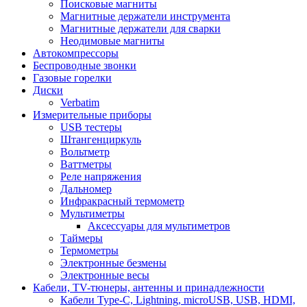
Поисковые магниты
Магнитные держатели инструмента
Магнитные держатели для сварки
Неодимовые магниты
Автокомпрессоры
Беспроводные звонки
Газовые горелки
Диски
Verbatim
Измерительные приборы
USB тестеры
Штангенциркуль
Вольтметр
Ваттметры
Реле напряжения
Дальномер
Инфракрасный термометр
Мультиметры
Аксессуары для мультиметров
Таймеры
Термометры
Электронные безмены
Электронные весы
Кабели, TV-тюнеры, антенны и принадлежности
Кабели Type-C, Lightning, microUSB, USB, HDMI,