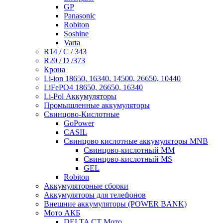
GP
Panasonic
Robiton
Soshine
Varta
R14 / C / 343
R20 / D /373
Крона
Li-ion 18650, 16340, 14500, 26650, 10440
LiFePO4 18650, 26650, 16340
Li-Pol Аккумуляторы
Промышленные аккумуляторы
Свинцово-Кислотные
GoPower
CASIL
Свинцово кислотные аккумуляторы MNB
Cвинцово-кислотный MM
Cвинцово-кислотный MS
GEL
Robiton
Аккумуляторные сборки
Аккумуляторы для телефонов
Внешние аккумуляторы (POWER BANK)
Мото АКБ
DELTA CT Мото