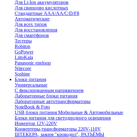
Для Li-Ion аккумуляторов
Для свинцово кислотных
Стандартные ААА/АА/С/D/F8
Автоматические
Для всех типов
Для восстановления
Для смартфонов
Тестеры
Robiton
GoPower
LiitoKala
Panasonic eneloop
Nitecore
Soshine
Блоки питания
Универсальные
C фиксированным напряжением
Лабораторные блоки питания
Лабораторные автотрансформаторы
NoteBook & Foto
USB блоки питания Мобильные & Автомобильные
Блоки питания для светодиодного освещения
Инвертор 12V-220V
Конвертеры-трансформаторы 220V-110V
ШТЕКЕРА, зажим "крокодил", РАЗЪЁМЫ