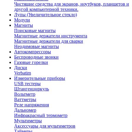
Чистящие средства для экранов, ноутбуков, планшетов и
другой компьютерной техники.
Лупы (Увеличительное стекло)
Модули
Магниты
Поисковые магниты
Магнитные держатели инструмента
Магнитные держатели для сварки
Неодимовые магниты
Автокомпрессоры
Беспроводные звонки
Газовые горелки
Диски
Verbatim
Измерительные приборы
USB тестеры
Штангенциркуль
Вольтметр
Ваттметры
Реле напряжения
Дальномер
Инфракрасный термометр
Мультиметры
Аксессуары для мультиметров
Таймеры