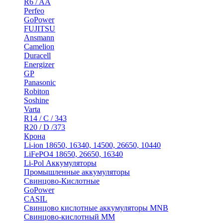
R6 / AA
Perfeo
GoPower
FUJITSU
Ansmann
Camelion
Duracell
Energizer
GP
Panasonic
Robiton
Soshine
Varta
R14 / C / 343
R20 / D /373
Крона
Li-ion 18650, 16340, 14500, 26650, 10440
LiFePO4 18650, 26650, 16340
Li-Pol Аккумуляторы
Промышленные аккумуляторы
Свинцово-Кислотные
GoPower
CASIL
Свинцово кислотные аккумуляторы MNB
Cвинцово-кислотный MM