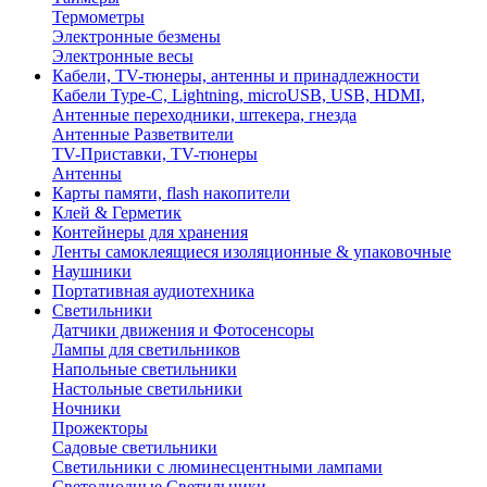
Термометры
Электронные безмены
Электронные весы
Кабели, TV-тюнеры, антенны и принадлежности
Кабели Type-C, Lightning, microUSB, USB, HDMI,
Антенные переходники, штекера, гнезда
Антенные Разветвители
TV-Приставки, TV-тюнеры
Антенны
Карты памяти, flash накопители
Клей & Герметик
Контейнеры для хранения
Ленты самоклеящиеся изоляционные & упаковочные
Наушники
Портативная аудиотехника
Светильники
Датчики движения и Фотосенсоры
Лампы для светильников
Напольные светильники
Настольные светильники
Ночники
Прожекторы
Садовые светильники
Светильники с люминесцентными лампами
Светодиодные Светильники