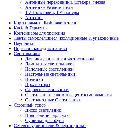
Антенные переходники, штекера, гнезда
Антенные Разветвители
TV-Приставки, TV-тюнеры
Антенны
Карты памяти, flash накопители
Клей & Герметик
Контейнеры для хранения
Ленты самоклеящиеся изоляционные & упаковочные
Наушники
Портативная аудиотехника
Светильники
Датчики движения и Фотосенсоры
Лампы для светильников
Напольные светильники
Настольные светильники
Ночники
Прожекторы
Садовые светильники
Светильники с люминесцентными лампами
Светодиодные Светильники
Сезонный товар
Диско-светильник
Новогодние гирлянды
Сушилки для обуви
Сетевые удлинители & переходники