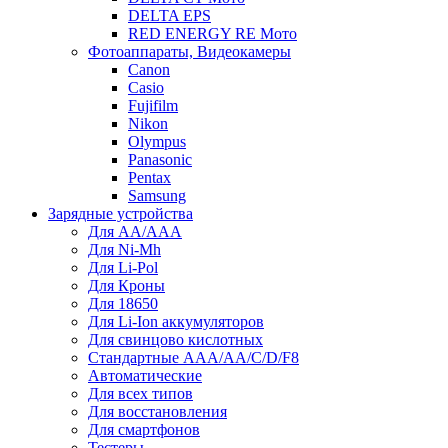
DELTA EPS
RED ENERGY RE Мото
Фотоаппараты, Видеокамеры
Canon
Casio
Fujifilm
Nikon
Olympus
Panasonic
Pentax
Samsung
Зарядные устройства
Для AA/AAA
Для Ni-Mh
Для Li-Pol
Для Кроны
Для 18650
Для Li-Ion аккумуляторов
Для свинцово кислотных
Стандартные ААА/АА/С/D/F8
Автоматические
Для всех типов
Для восстановления
Для смартфонов
Тестеры