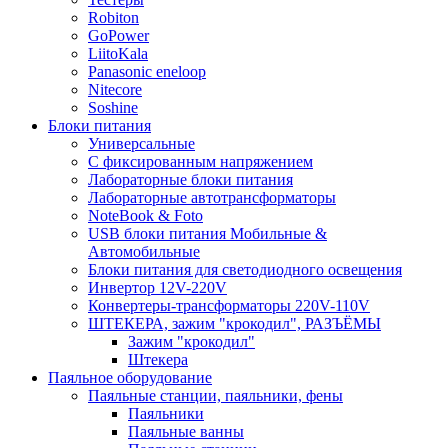
Robiton
GoPower
LiitoKala
Panasonic eneloop
Nitecore
Soshine
Блоки питания
Универсальные
C фиксированным напряжением
Лабораторные блоки питания
Лабораторные автотрансформаторы
NoteBook & Foto
USB блоки питания Мобильные &
Автомобильные
Блоки питания для светодиодного освещения
Инвертор 12V-220V
Конвертеры-трансформаторы 220V-110V
ШТЕКЕРА, зажим "крокодил", РАЗЪЁМЫ
Зажим "крокодил"
Штекера
Паяльное оборудование
Паяльные станции, паяльники, фены
Паяльники
Паяльные ванны