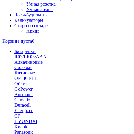
Умная розетка
Умная лампа
Часы-будильник
Калькуляторы
Скоро на складе
Архив
Корзина пуста
0
Батарейки
R03/LR03/AAA
Алкалиновые
Солевые
Литиевые
OPTICELL
Облик
GoPower
Ansmann
Camelion
Duracell
Energizer
GP
HYUNDAI
Kodak
Panasonic