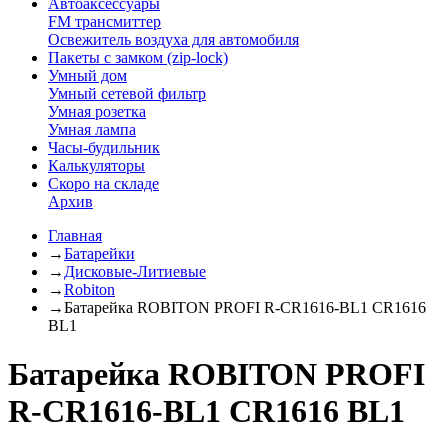
Автоаксессуары
FM трансмиттер
Освежитель воздуха для автомобиля
Пакеты с замком (zip-lock)
Умный дом
Умный сетевой фильтр
Умная розетка
Умная лампа
Часы-будильник
Калькуляторы
Скоро на складе
Архив
Главная
→
Батарейки
→
Дисковые-Литиевые
→
Robiton
→
Батарейка ROBITON PROFI R-CR1616-BL1 CR1616
BL1
Батарейка ROBITON PROFI
R-CR1616-BL1 CR1616 BL1