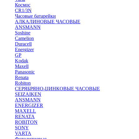
Космос
CR1/3N
Часовые батарейки
АЛКАЛИНОВЫЕ ЧАСОВЫЕ
ANSMANN
Soshine
Camelion
Duracell
Energizer
GP
Kodak
Maxell
Panasonic
Renata
Robiton
СЕРЯБРЯНО-ЦИНКОВЫЕ ЧАСОВЫЕ
SEIZAIKEN
ANSMANN
ENERGIZER
MAXELL
RENATA
ROBITON
SONY
VARTA
Фотолитиевые