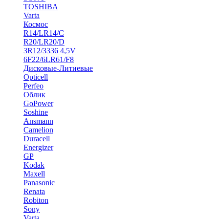
TOSHIBA
Varta
Космос
R14/LR14/C
R20/LR20/D
3R12/3336 4,5V
6F22/6LR61/F8
Дисковые-Литиевые
Opticell
Perfeo
Облик
GoPower
Soshine
Ansmann
Camelion
Duracell
Energizer
GP
Kodak
Maxell
Panasonic
Renata
Robiton
Sony
Varta