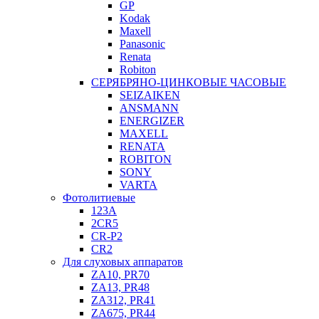
GP
Kodak
Maxell
Panasonic
Renata
Robiton
СЕРЯБРЯНО-ЦИНКОВЫЕ ЧАСОВЫЕ
SEIZAIKEN
ANSMANN
ENERGIZER
MAXELL
RENATA
ROBITON
SONY
VARTA
Фотолитиевые
123A
2CR5
CR-P2
CR2
Для слуховых аппаратов
ZA10, PR70
ZA13, PR48
ZA312, PR41
ZA675, PR44