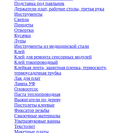
Подставка под паяльник
Держатели плат, рабочие столы, третья рука
Инструменты
Сверла
Пинцеты
Отвертки
Кусачки
Лупы
Инструменты из медицинской стали
Клей
Клей для ремонта сенсорных модулей
Клей токопроводный
Клейкая лента, защитная пленка, термоскотч,
термоусадочная трубка
Лак для плат
Лампа УФ
Оловоотсос
Паста теплопроводная
Выжигатели по дереву
Пистолеты клеевые
Фиксатор резьбы
Смазочные материалы
Ультразвуковые ванны
Текстолит
Макетные платы