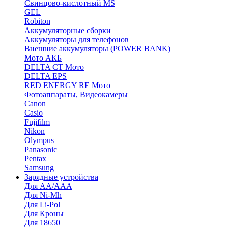
Cвинцово-кислотный MS
GEL
Robiton
Аккумуляторные сборки
Аккумуляторы для телефонов
Внешние аккумуляторы (POWER BANK)
Мото АКБ
DELTA CT Мото
DELTA EPS
RED ENERGY RE Мото
Фотоаппараты, Видеокамеры
Canon
Casio
Fujifilm
Nikon
Olympus
Panasonic
Pentax
Samsung
Зарядные устройства
Для AA/AAA
Для Ni-Mh
Для Li-Pol
Для Кроны
Для 18650