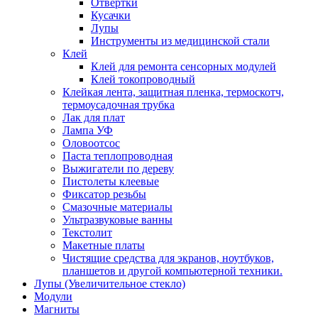
Отвертки
Кусачки
Лупы
Инструменты из медицинской стали
Клей
Клей для ремонта сенсорных модулей
Клей токопроводный
Клейкая лента, защитная пленка, термоскотч,
термоусадочная трубка
Лак для плат
Лампа УФ
Оловоотсос
Паста теплопроводная
Выжигатели по дереву
Пистолеты клеевые
Фиксатор резьбы
Смазочные материалы
Ультразвуковые ванны
Текстолит
Макетные платы
Чистящие средства для экранов, ноутбуков,
планшетов и другой компьютерной техники.
Лупы (Увеличительное стекло)
Модули
Магниты