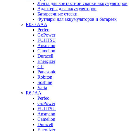
Лента для контактной сварки аккумуляторов
Адаптеры для аккумуляторов
Батареечные отсеки
Футляры для аккумуляторов и батареек
R03 / AAA
Perfeo
GoPower
FUJITSU
Ansmann
Camelion
Duracell
Energizer
GP
Panasonic
Robiton
Soshine
Varta
R6 / AA
Perfeo
GoPower
FUJITSU
Ansmann
Camelion
Duracell
Energizer