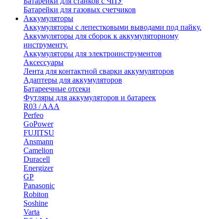
Батарейки для станков с ЧПУ
Батарейки для газовых счетчиков
Аккумуляторы
Аккумуляторы с лепестковыми выводами под пайку.
Аккумуляторы для сборок к аккумуляторному
инструменту.
Аккумуляторы для электроинструментов
Аксессуары
Лента для контактной сварки аккумуляторов
Адаптеры для аккумуляторов
Батареечные отсеки
Футляры для аккумуляторов и батареек
R03 / AAA
Perfeo
GoPower
FUJITSU
Ansmann
Camelion
Duracell
Energizer
GP
Panasonic
Robiton
Soshine
Varta