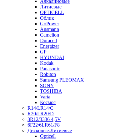
Алкалиновые
Литиевые
OPTICELL
Облик
GoPower
Ansmann
Camelion
Duracell
Energizer
GP
HYUNDAI
Kodak
Panasonic
Robiton
Samsung PLEOMAX
SONY
TOSHIBA
Varta
Космос
R14/LR14/C
R20/LR20/D
3R12/3336 4,5V
6F22/6LR61/F8
Дисковые-Литиевые
Opticell