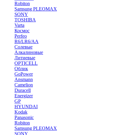
Robiton
Samsung PLEOMAX
SONY
TOSHIBA
Varta
Космос
Perfeo
R6/LR6/AA
Солевые
Алкалиновые
Литиевые
OPTICELL
Облик
GoPower
Ansmann
Camelion
Duracell
Energizer
GP
HYUNDAI
Kodak
Panasonic
Robiton
Samsung PLEOMAX
SONY