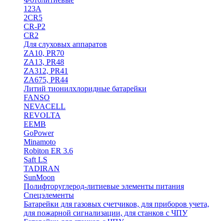
123A
2CR5
CR-P2
CR2
Для слуховых аппаратов
ZA10, PR70
ZA13, PR48
ZA312, PR41
ZA675, PR44
Литий тионилхлоридные батарейки
FANSO
NEVACELL
REVOLTA
EEMB
GoPower
Minamoto
Robiton ER 3.6
Saft LS
TADIRAN
SunMoon
Полифторуглерод-литиевые элементы питания
Спецэлементы
Батарейки для газовых счетчиков, для приборов учета,
для пожарной сигнализации, для станков с ЧПУ