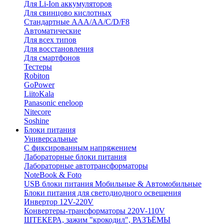
Для Li-Ion аккумуляторов
Для свинцово кислотных
Стандартные ААА/АА/С/D/F8
Автоматические
Для всех типов
Для восстановления
Для смартфонов
Тестеры
Robiton
GoPower
LiitoKala
Panasonic eneloop
Nitecore
Soshine
Блоки питания
Универсальные
C фиксированным напряжением
Лабораторные блоки питания
Лабораторные автотрансформаторы
NoteBook & Foto
USB блоки питания Мобильные & Автомобильные
Блоки питания для светодиодного освещения
Инвертор 12V-220V
Конвертеры-трансформаторы 220V-110V
ШТЕКЕРА, зажим "крокодил", РАЗЪЁМЫ