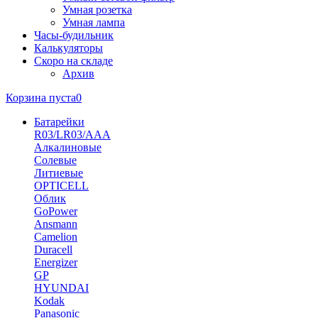
Умная розетка
Умная лампа
Часы-будильник
Калькуляторы
Скоро на складе
Архив
Корзина пуста
0
Батарейки
R03/LR03/AAA
Алкалиновые
Солевые
Литиевые
OPTICELL
Облик
GoPower
Ansmann
Camelion
Duracell
Energizer
GP
HYUNDAI
Kodak
Panasonic