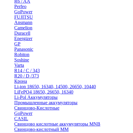
R6 / AA
Perfeo
GoPower
FUJITSU
Ansmann
Camelion
Duracell
Energizer
GP
Panasonic
Robiton
Soshine
Varta
R14 / C / 343
R20 / D /373
Крона
Li-ion 18650, 16340, 14500, 26650, 10440
LiFePO4 18650, 26650, 16340
Li-Pol Аккумуляторы
Промышленные аккумуляторы
Свинцово-Кислотные
GoPower
CASIL
Свинцово кислотные аккумуляторы MNB
Cвинцово-кислотный MM