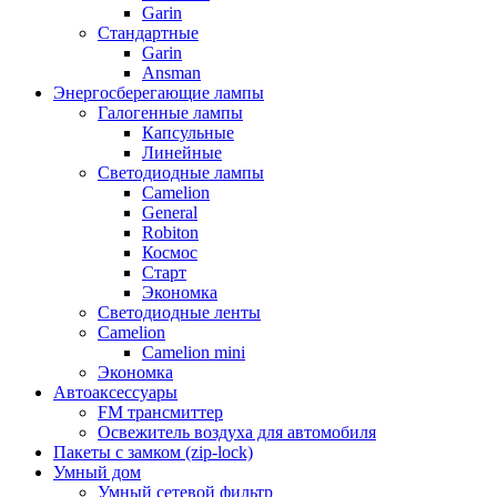
Garin
Стандартные
Garin
Ansman
Энергосберегающие лампы
Галогенные лампы
Капсульные
Линейные
Светодиодные лампы
Camelion
General
Robiton
Космос
Старт
Экономка
Светодиодные ленты
Camelion
Camelion mini
Экономка
Автоаксессуары
FM трансмиттер
Освежитель воздуха для автомобиля
Пакеты с замком (zip-lock)
Умный дом
Умный сетевой фильтр