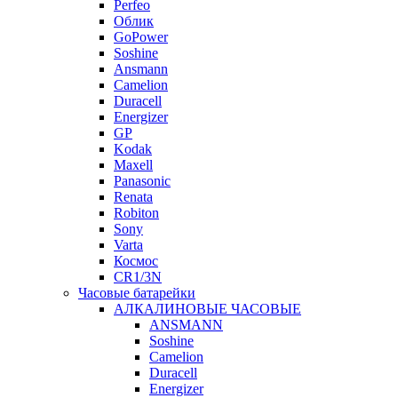
Perfeo
Облик
GoPower
Soshine
Ansmann
Camelion
Duracell
Energizer
GP
Kodak
Maxell
Panasonic
Renata
Robiton
Sony
Varta
Космос
CR1/3N
Часовые батарейки
АЛКАЛИНОВЫЕ ЧАСОВЫЕ
ANSMANN
Soshine
Camelion
Duracell
Energizer