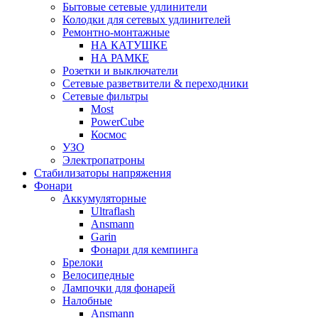
Бытовые сетевые удлинители
Колодки для сетевых удлинителей
Ремонтно-монтажные
НА КАТУШКЕ
НА РАМКЕ
Розетки и выключатели
Сетевые разветвители & переходники
Сетевые фильтры
Most
PowerCube
Космос
УЗО
Электропатроны
Стабилизаторы напряжения
Фонари
Аккумуляторные
Ultraflash
Ansmann
Garin
Фонари для кемпинга
Брелоки
Велосипедные
Лампочки для фонарей
Налобные
Ansmann