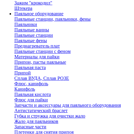
Зажим "крокодил"
Штекера
Паяльное оборудование
Паяльные станции, паяльники, фены
Паяльники
Паяльные ванны
Паяльные станции
Паяльные фены
Преднагреватель плат
Паяльные станции с феном
Материалы для пайки
Припои, пасты паяльные
Паяльная паста
Припой
Сплав ВУДА, Сплав РОЗЕ
Флюс, канифоль
Канифоль
Паяльная кислота
Флюс для пайки
Запчасти и аксессуары для паяльного оборудования
Антистатический браслет
Губка и стружка для очистки жало
Жало для паяльников
Запасные части
Плетенки для снятия припоя