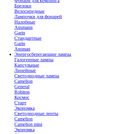
Фонари для кемпинга
Брелоки
Велосипедные
Лампочки для фонарей
Налобные
Ansmann
Garin
Стандартные
Garin
Ansman
Энергосберегающие лампы
Галогенные лампы
Капсульные
Линейные
Светодиодные лампы
Camelion
General
Robiton
Космос
Старт
Экономка
Светодиодные ленты
Camelion
Camelion mini
Экономка