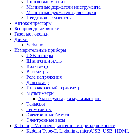
Поисковые магниты
Магнитные держатели инструмента
Магнитные держатели для сварки
Неодимовые магниты
Автокомпрессоры
Беспроводные звонки
Газовые горелки
Диски
Verbatim
Измерительные приборы
USB тестеры
Штангенциркуль
Вольтметр
Ваттметры
Реле напряжения
Дальномер
Инфракрасный термометр
Мультиметры
Аксессуары для мультиметров
Таймеры
Термометры
Электронные безмены
Электронные весы
Кабели, TV-тюнеры, антенны и принадлежности
Кабели Type-C, Lightning, microUSB, USB, HDMI,