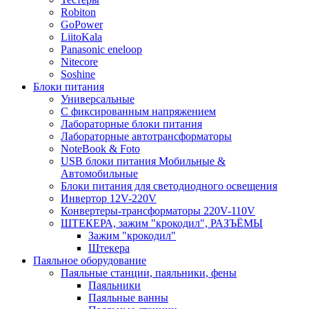
Robiton
GoPower
LiitoKala
Panasonic eneloop
Nitecore
Soshine
Блоки питания
Универсальные
C фиксированным напряжением
Лабораторные блоки питания
Лабораторные автотрансформаторы
NoteBook & Foto
USB блоки питания Мобильные &
Автомобильные
Блоки питания для светодиодного освещения
Инвертор 12V-220V
Конвертеры-трансформаторы 220V-110V
ШТЕКЕРА, зажим "крокодил", РАЗЪЁМЫ
Зажим "крокодил"
Штекера
Паяльное оборудование
Паяльные станции, паяльники, фены
Паяльники
Паяльные ванны