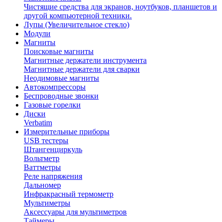
Чистящие средства для экранов, ноутбуков, планшетов и
другой компьютерной техники.
Лупы (Увеличительное стекло)
Модули
Магниты
Поисковые магниты
Магнитные держатели инструмента
Магнитные держатели для сварки
Неодимовые магниты
Автокомпрессоры
Беспроводные звонки
Газовые горелки
Диски
Verbatim
Измерительные приборы
USB тестеры
Штангенциркуль
Вольтметр
Ваттметры
Реле напряжения
Дальномер
Инфракрасный термометр
Мультиметры
Аксессуары для мультиметров
Таймеры