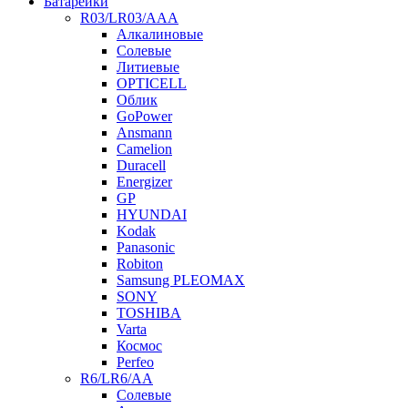
Батарейки
R03/LR03/AAA
Алкалиновые
Солевые
Литиевые
OPTICELL
Облик
GoPower
Ansmann
Camelion
Duracell
Energizer
GP
HYUNDAI
Kodak
Panasonic
Robiton
Samsung PLEOMAX
SONY
TOSHIBA
Varta
Космос
Perfeo
R6/LR6/AA
Солевые