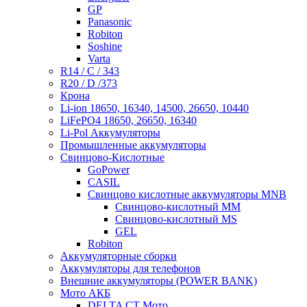
GP
Panasonic
Robiton
Soshine
Varta
R14 / C / 343
R20 / D /373
Крона
Li-ion 18650, 16340, 14500, 26650, 10440
LiFePO4 18650, 26650, 16340
Li-Pol Аккумуляторы
Промышленные аккумуляторы
Свинцово-Кислотные
GoPower
CASIL
Свинцово кислотные аккумуляторы MNB
Cвинцово-кислотный MM
Cвинцово-кислотный MS
GEL
Robiton
Аккумуляторные сборки
Аккумуляторы для телефонов
Внешние аккумуляторы (POWER BANK)
Мото АКБ
DELTA CT Мото