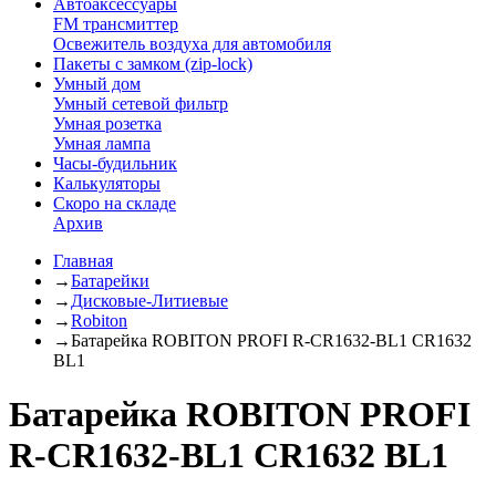
Автоаксессуары
FM трансмиттер
Освежитель воздуха для автомобиля
Пакеты с замком (zip-lock)
Умный дом
Умный сетевой фильтр
Умная розетка
Умная лампа
Часы-будильник
Калькуляторы
Скоро на складе
Архив
Главная
→
Батарейки
→
Дисковые-Литиевые
→
Robiton
→
Батарейка ROBITON PROFI R-CR1632-BL1 CR1632
BL1
Батарейка ROBITON PROFI
R-CR1632-BL1 CR1632 BL1