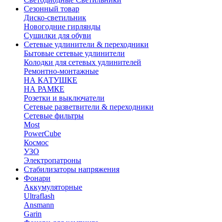
Сезонный товар
Диско-светильник
Новогодние гирлянды
Сушилки для обуви
Сетевые удлинители & переходники
Бытовые сетевые удлинители
Колодки для сетевых удлинителей
Ремонтно-монтажные
НА КАТУШКЕ
НА РАМКЕ
Розетки и выключатели
Сетевые разветвители & переходники
Сетевые фильтры
Most
PowerCube
Космос
УЗО
Электропатроны
Стабилизаторы напряжения
Фонари
Аккумуляторные
Ultraflash
Ansmann
Garin