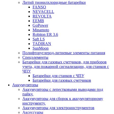
Литий тионилхлоридные батарейки
FANSO
NEVACELL
REVOLTA
EEMB
GoPower
Minamoto
Robiton ER 3.6
Saft LS
TADIRAN
SunMoon
Полифторуглерод-литиевые элементы питания
Спецэлементы
Батарейки для газовых счетчиков, для приборов
учета, для пожарной сигнализации, для станков с
ЧПУ
Батарейки для станков с ЧПУ
Батарейки для газовых счетчиков
Аккумуляторы
Аккумуляторы с лепестковыми выводами под
пайку.
Аккумуляторы для сборок к аккумуляторному
инструменту.
Аккумуляторы для электроинструментов
Аксессуары