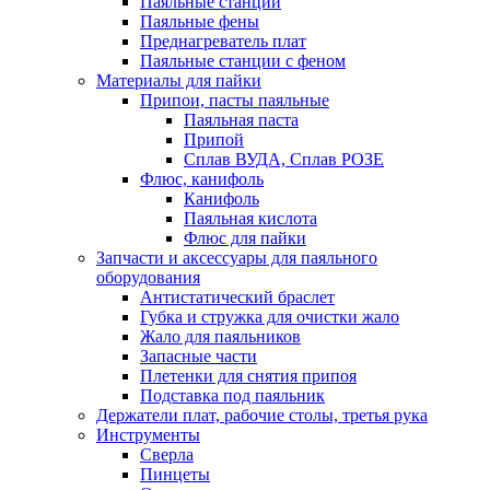
Паяльные станции
Паяльные фены
Преднагреватель плат
Паяльные станции с феном
Материалы для пайки
Припои, пасты паяльные
Паяльная паста
Припой
Сплав ВУДА, Сплав РОЗЕ
Флюс, канифоль
Канифоль
Паяльная кислота
Флюс для пайки
Запчасти и аксессуары для паяльного
оборудования
Антистатический браслет
Губка и стружка для очистки жало
Жало для паяльников
Запасные части
Плетенки для снятия припоя
Подставка под паяльник
Держатели плат, рабочие столы, третья рука
Инструменты
Сверла
Пинцеты