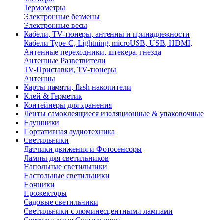
Термометры
Электронные безмены
Электронные весы
Кабели, TV-тюнеры, антенны и принадлежности
Кабели Type-C, Lightning, microUSB, USB, HDMI,
Антенные переходники, штекера, гнезда
Антенные Разветвители
TV-Приставки, TV-тюнеры
Антенны
Карты памяти, flash накопители
Клей & Герметик
Контейнеры для хранения
Ленты самоклеящиеся изоляционные & упаковочные
Наушники
Портативная аудиотехника
Светильники
Датчики движения и Фотосенсоры
Лампы для светильников
Напольные светильники
Настольные светильники
Ночники
Прожекторы
Садовые светильники
Светильники с люминесцентными лампами
Светодиодные Светильники