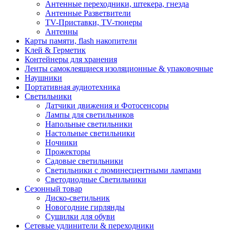
Антенные переходники, штекера, гнезда
Антенные Разветвители
TV-Приставки, TV-тюнеры
Антенны
Карты памяти, flash накопители
Клей & Герметик
Контейнеры для хранения
Ленты самоклеящиеся изоляционные & упаковочные
Наушники
Портативная аудиотехника
Светильники
Датчики движения и Фотосенсоры
Лампы для светильников
Напольные светильники
Настольные светильники
Ночники
Прожекторы
Садовые светильники
Светильники с люминесцентными лампами
Светодиодные Светильники
Сезонный товар
Диско-светильник
Новогодние гирлянды
Сушилки для обуви
Сетевые удлинители & переходники