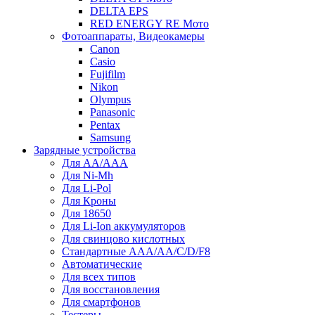
DELTA EPS
RED ENERGY RE Мото
Фотоаппараты, Видеокамеры
Canon
Casio
Fujifilm
Nikon
Olympus
Panasonic
Pentax
Samsung
Зарядные устройства
Для AA/AAA
Для Ni-Mh
Для Li-Pol
Для Кроны
Для 18650
Для Li-Ion аккумуляторов
Для свинцово кислотных
Стандартные ААА/АА/С/D/F8
Автоматические
Для всех типов
Для восстановления
Для смартфонов
Тестеры