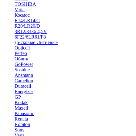
TOSHIBA
Varta
Космос
R14/LR14/C
R20/LR20/D
3R12/3336 4,5V
6F22/6LR61/F8
Дисковые-Литиевые
Opticell
Perfeo
Облик
GoPower
Soshine
Ansmann
Camelion
Duracell
Energizer
GP
Kodak
Maxell
Panasonic
Renata
Robiton
Sony
Varta