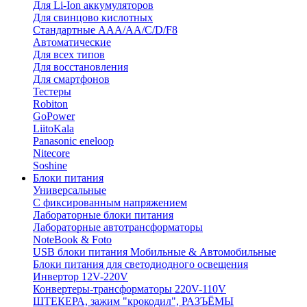
Для Li-Ion аккумуляторов
Для свинцово кислотных
Стандартные ААА/АА/С/D/F8
Автоматические
Для всех типов
Для восстановления
Для смартфонов
Тестеры
Robiton
GoPower
LiitoKala
Panasonic eneloop
Nitecore
Soshine
Блоки питания
Универсальные
C фиксированным напряжением
Лабораторные блоки питания
Лабораторные автотрансформаторы
NoteBook & Foto
USB блоки питания Мобильные & Автомобильные
Блоки питания для светодиодного освещения
Инвертор 12V-220V
Конвертеры-трансформаторы 220V-110V
ШТЕКЕРА, зажим "крокодил", РАЗЪЁМЫ