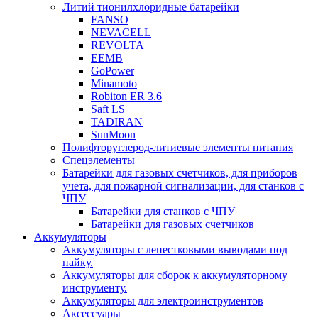
Литий тионилхлоридные батарейки
FANSO
NEVACELL
REVOLTA
EEMB
GoPower
Minamoto
Robiton ER 3.6
Saft LS
TADIRAN
SunMoon
Полифторуглерод-литиевые элементы питания
Спецэлементы
Батарейки для газовых счетчиков, для приборов
учета, для пожарной сигнализации, для станков с
ЧПУ
Батарейки для станков с ЧПУ
Батарейки для газовых счетчиков
Аккумуляторы
Аккумуляторы с лепестковыми выводами под
пайку.
Аккумуляторы для сборок к аккумуляторному
инструменту.
Аккумуляторы для электроинструментов
Аксессуары