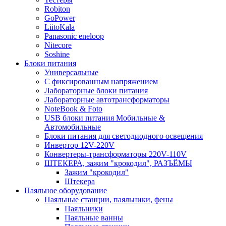
Robiton
GoPower
LiitoKala
Panasonic eneloop
Nitecore
Soshine
Блоки питания
Универсальные
C фиксированным напряжением
Лабораторные блоки питания
Лабораторные автотрансформаторы
NoteBook & Foto
USB блоки питания Мобильные &
Автомобильные
Блоки питания для светодиодного освещения
Инвертор 12V-220V
Конвертеры-трансформаторы 220V-110V
ШТЕКЕРА, зажим "крокодил", РАЗЪЁМЫ
Зажим "крокодил"
Штекера
Паяльное оборудование
Паяльные станции, паяльники, фены
Паяльники
Паяльные ванны