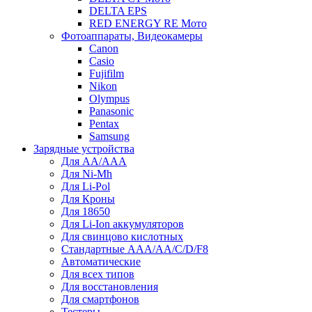
DELTA EPS
RED ENERGY RE Мото
Фотоаппараты, Видеокамеры
Canon
Casio
Fujifilm
Nikon
Olympus
Panasonic
Pentax
Samsung
Зарядные устройства
Для AA/AAA
Для Ni-Mh
Для Li-Pol
Для Кроны
Для 18650
Для Li-Ion аккумуляторов
Для свинцово кислотных
Стандартные ААА/АА/С/D/F8
Автоматические
Для всех типов
Для восстановления
Для смартфонов
Тестеры