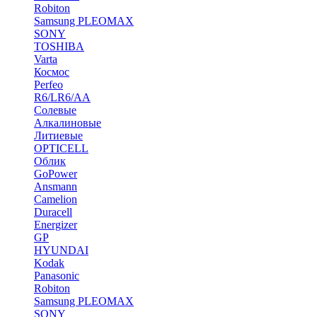
Robiton
Samsung PLEOMAX
SONY
TOSHIBA
Varta
Космос
Perfeo
R6/LR6/AA
Солевые
Алкалиновые
Литиевые
OPTICELL
Облик
GoPower
Ansmann
Camelion
Duracell
Energizer
GP
HYUNDAI
Kodak
Panasonic
Robiton
Samsung PLEOMAX
SONY