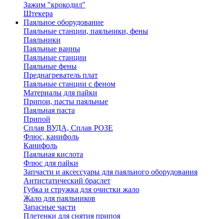
Зажим "крокодил"
Штекера
Паяльное оборудование
Паяльные станции, паяльники, фены
Паяльники
Паяльные ванны
Паяльные станции
Паяльные фены
Преднагреватель плат
Паяльные станции с феном
Материалы для пайки
Припои, пасты паяльные
Паяльная паста
Припой
Сплав ВУДА, Сплав РОЗЕ
Флюс, канифоль
Канифоль
Паяльная кислота
Флюс для пайки
Запчасти и аксессуары для паяльного оборудования
Антистатический браслет
Губка и стружка для очистки жало
Жало для паяльников
Запасные части
Плетенки для снятия припоя