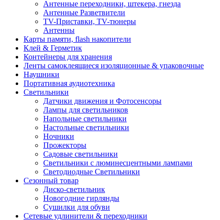
Антенные переходники, штекера, гнезда
Антенные Разветвители
TV-Приставки, TV-тюнеры
Антенны
Карты памяти, flash накопители
Клей & Герметик
Контейнеры для хранения
Ленты самоклеящиеся изоляционные & упаковочные
Наушники
Портативная аудиотехника
Светильники
Датчики движения и Фотосенсоры
Лампы для светильников
Напольные светильники
Настольные светильники
Ночники
Прожекторы
Садовые светильники
Светильники с люминесцентными лампами
Светодиодные Светильники
Сезонный товар
Диско-светильник
Новогодние гирлянды
Сушилки для обуви
Сетевые удлинители & переходники