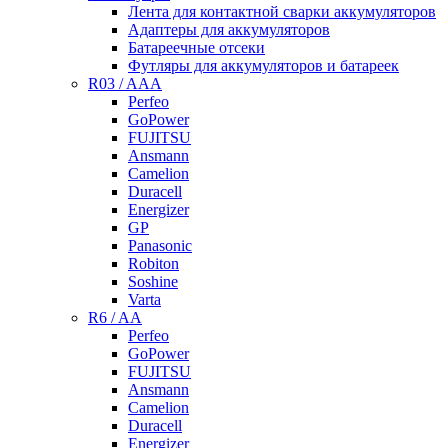
Лента для контактной сварки аккумуляторов
Адаптеры для аккумуляторов
Батареечные отсеки
Футляры для аккумуляторов и батареек
R03 / AAA
Perfeo
GoPower
FUJITSU
Ansmann
Camelion
Duracell
Energizer
GP
Panasonic
Robiton
Soshine
Varta
R6 / AA
Perfeo
GoPower
FUJITSU
Ansmann
Camelion
Duracell
Energizer