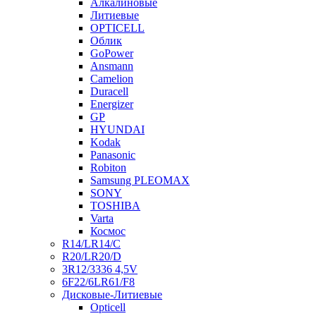
Алкалиновые
Литиевые
OPTICELL
Облик
GoPower
Ansmann
Camelion
Duracell
Energizer
GP
HYUNDAI
Kodak
Panasonic
Robiton
Samsung PLEOMAX
SONY
TOSHIBA
Varta
Космос
R14/LR14/C
R20/LR20/D
3R12/3336 4,5V
6F22/6LR61/F8
Дисковые-Литиевые
Opticell