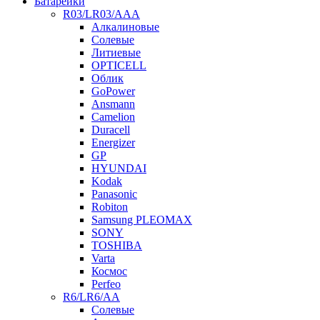
Батарейки
R03/LR03/AAA
Алкалиновые
Солевые
Литиевые
OPTICELL
Облик
GoPower
Ansmann
Camelion
Duracell
Energizer
GP
HYUNDAI
Kodak
Panasonic
Robiton
Samsung PLEOMAX
SONY
TOSHIBA
Varta
Космос
Perfeo
R6/LR6/AA
Солевые