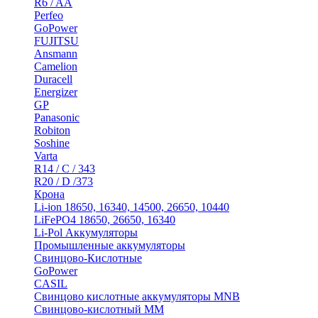
R6 / AA
Perfeo
GoPower
FUJITSU
Ansmann
Camelion
Duracell
Energizer
GP
Panasonic
Robiton
Soshine
Varta
R14 / C / 343
R20 / D /373
Крона
Li-ion 18650, 16340, 14500, 26650, 10440
LiFePO4 18650, 26650, 16340
Li-Pol Аккумуляторы
Промышленные аккумуляторы
Свинцово-Кислотные
GoPower
CASIL
Свинцово кислотные аккумуляторы MNB
Cвинцово-кислотный MM