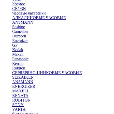
Космос
CR1/3N
Часовые батарейки
АЛКАЛИНОВЫЕ ЧАСОВЫЕ
ANSMANN
Soshine
Camelion
Duracell
Energizer
GP
Kodak
Maxell
Panasonic
Renata
Robiton
СЕРЯБРЯНО-ЦИНКОВЫЕ ЧАСОВЫЕ
SEIZAIKEN
ANSMANN
ENERGIZER
MAXELL
RENATA
ROBITON
SONY
VARTA
Фотолитиевые