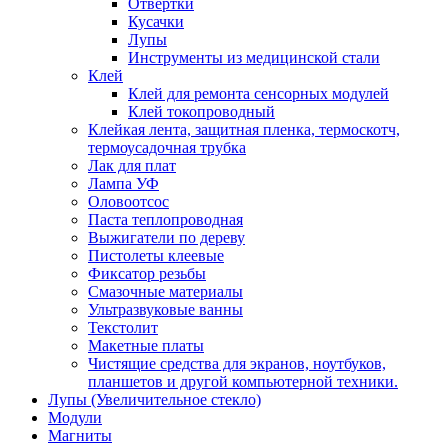
Отвертки
Кусачки
Лупы
Инструменты из медицинской стали
Клей
Клей для ремонта сенсорных модулей
Клей токопроводный
Клейкая лента, защитная пленка, термоскотч,
термоусадочная трубка
Лак для плат
Лампа УФ
Оловоотсос
Паста теплопроводная
Выжигатели по дереву
Пистолеты клеевые
Фиксатор резьбы
Смазочные материалы
Ультразвуковые ванны
Текстолит
Макетные платы
Чистящие средства для экранов, ноутбуков,
планшетов и другой компьютерной техники.
Лупы (Увеличительное стекло)
Модули
Магниты