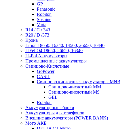
GP
Panasonic
Robiton
Soshine
Varta
R14 / C / 343
R20 / D /373
Крона
Li-ion 18650, 16340, 14500, 26650, 10440
LiFePO4 18650, 26650, 16340
Li-Pol Аккумуляторы
Промышленные аккумуляторы
Свинцово-Кислотные
GoPower
CASIL
Свинцово кислотные аккумуляторы MNB
Cвинцово-кислотный MM
Cвинцово-кислотный MS
GEL
Robiton
Аккумуляторные сборки
Аккумуляторы для телефонов
Внешние аккумуляторы (POWER BANK)
Мото АКБ
DELTA CT Мото