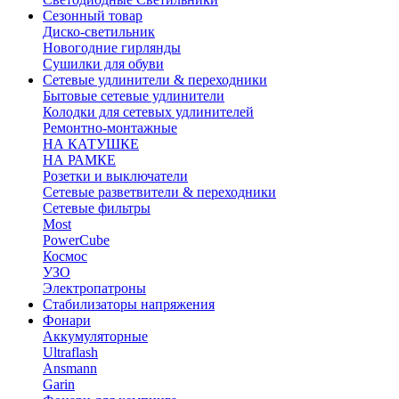
Сезонный товар
Диско-светильник
Новогодние гирлянды
Сушилки для обуви
Сетевые удлинители & переходники
Бытовые сетевые удлинители
Колодки для сетевых удлинителей
Ремонтно-монтажные
НА КАТУШКЕ
НА РАМКЕ
Розетки и выключатели
Сетевые разветвители & переходники
Сетевые фильтры
Most
PowerCube
Космос
УЗО
Электропатроны
Стабилизаторы напряжения
Фонари
Аккумуляторные
Ultraflash
Ansmann
Garin