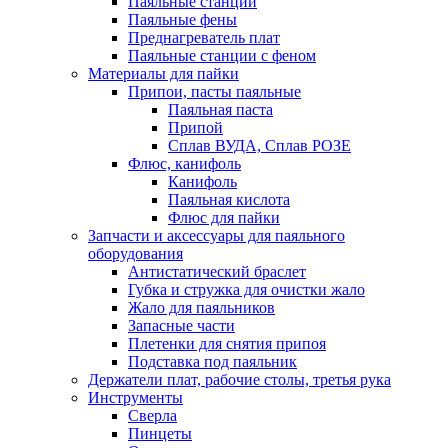
Паяльные станции
Паяльные фены
Преднагреватель плат
Паяльные станции с феном
Материалы для пайки
Припои, пасты паяльные
Паяльная паста
Припой
Сплав ВУДА, Сплав РОЗЕ
Флюс, канифоль
Канифоль
Паяльная кислота
Флюс для пайки
Запчасти и аксессуары для паяльного
оборудования
Антистатический браслет
Губка и стружка для очистки жало
Жало для паяльников
Запасные части
Плетенки для снятия припоя
Подставка под паяльник
Держатели плат, рабочие столы, третья рука
Инструменты
Сверла
Пинцеты