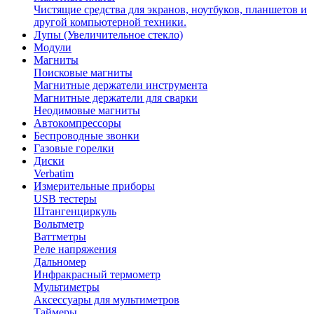
Чистящие средства для экранов, ноутбуков, планшетов и
другой компьютерной техники.
Лупы (Увеличительное стекло)
Модули
Магниты
Поисковые магниты
Магнитные держатели инструмента
Магнитные держатели для сварки
Неодимовые магниты
Автокомпрессоры
Беспроводные звонки
Газовые горелки
Диски
Verbatim
Измерительные приборы
USB тестеры
Штангенциркуль
Вольтметр
Ваттметры
Реле напряжения
Дальномер
Инфракрасный термометр
Мультиметры
Аксессуары для мультиметров
Таймеры