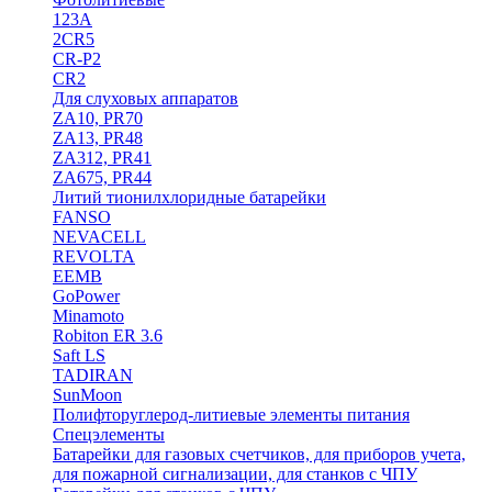
123A
2CR5
CR-P2
CR2
Для слуховых аппаратов
ZA10, PR70
ZA13, PR48
ZA312, PR41
ZA675, PR44
Литий тионилхлоридные батарейки
FANSO
NEVACELL
REVOLTA
EEMB
GoPower
Minamoto
Robiton ER 3.6
Saft LS
TADIRAN
SunMoon
Полифторуглерод-литиевые элементы питания
Спецэлементы
Батарейки для газовых счетчиков, для приборов учета,
для пожарной сигнализации, для станков с ЧПУ