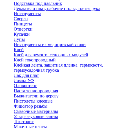
Подставка под паяльник
Держатели плат, рабочие столы, третья рука
Инструменты
Сверла
Пинцеты
Отвертки
Кусачки
Лупы
Инструменты из медицинской стали
Клей
Клей для ремонта сенсорных модулей
Клей токопроводный
Клейкая лента, защитная пленка, термоскотч,
термоусадочная трубка
Лак для плат
Лампа УФ
Оловоотсос
Паста теплопроводная
Выжигатели по дереву
Пистолеты клеевые
Фиксатор резьбы
Смазочные материалы
Ультразвуковые ванны
Текстолит
Макетные платы