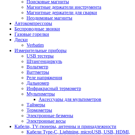
Поисковые магниты
Магнитные держатели инструмента
Магнитные держатели для сварки
Неодимовые магниты
Автокомпрессоры
Беспроводные звонки
Газовые горелки
Диски
Verbatim
Измерительные приборы
USB тестеры
Штангенциркуль
Вольтметр
Ваттметры
Реле напряжения
Дальномер
Инфракрасный термометр
Мультиметры
Аксессуары для мультиметров
Таймеры
Термометры
Электронные безмены
Электронные весы
Кабели, TV-тюнеры, антенны и принадлежности
Кабели Type-C, Lightning, microUSB, USB, HDMI,