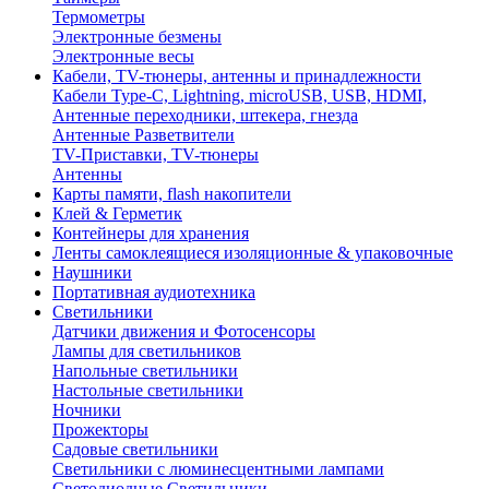
Термометры
Электронные безмены
Электронные весы
Кабели, TV-тюнеры, антенны и принадлежности
Кабели Type-C, Lightning, microUSB, USB, HDMI,
Антенные переходники, штекера, гнезда
Антенные Разветвители
TV-Приставки, TV-тюнеры
Антенны
Карты памяти, flash накопители
Клей & Герметик
Контейнеры для хранения
Ленты самоклеящиеся изоляционные & упаковочные
Наушники
Портативная аудиотехника
Светильники
Датчики движения и Фотосенсоры
Лампы для светильников
Напольные светильники
Настольные светильники
Ночники
Прожекторы
Садовые светильники
Светильники с люминесцентными лампами
Светодиодные Светильники