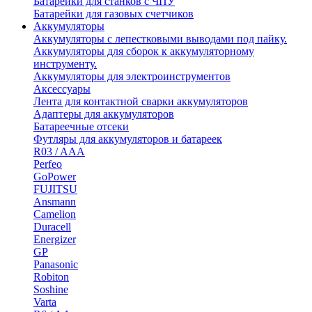
Батарейки для станков с ЧПУ
Батарейки для газовых счетчиков
Аккумуляторы
Аккумуляторы с лепестковыми выводами под пайку.
Аккумуляторы для сборок к аккумуляторному
инструменту.
Аккумуляторы для электроинструментов
Аксессуары
Лента для контактной сварки аккумуляторов
Адаптеры для аккумуляторов
Батареечные отсеки
Футляры для аккумуляторов и батареек
R03 / AAA
Perfeo
GoPower
FUJITSU
Ansmann
Camelion
Duracell
Energizer
GP
Panasonic
Robiton
Soshine
Varta