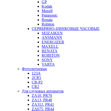
GP
Kodak
Maxell
Panasonic
Renata
Robiton
СЕРЯБРЯНО-ЦИНКОВЫЕ ЧАСОВЫЕ
SEIZAIKEN
ANSMANN
ENERGIZER
MAXELL
RENATA
ROBITON
SONY
VARTA
Фотолитиевые
123A
2CR5
CR-P2
CR2
Для слуховых аппаратов
ZA10, PR70
ZA13, PR48
ZA312, PR41
ZA675, PR44