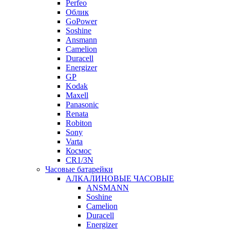
Perfeo
Облик
GoPower
Soshine
Ansmann
Camelion
Duracell
Energizer
GP
Kodak
Maxell
Panasonic
Renata
Robiton
Sony
Varta
Космос
CR1/3N
Часовые батарейки
АЛКАЛИНОВЫЕ ЧАСОВЫЕ
ANSMANN
Soshine
Camelion
Duracell
Energizer