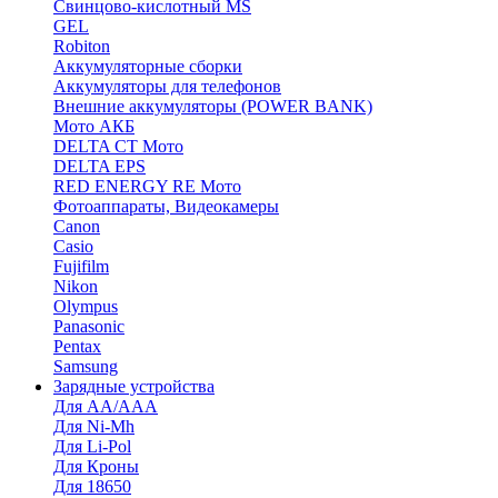
Cвинцово-кислотный MS
GEL
Robiton
Аккумуляторные сборки
Аккумуляторы для телефонов
Внешние аккумуляторы (POWER BANK)
Мото АКБ
DELTA CT Мото
DELTA EPS
RED ENERGY RE Мото
Фотоаппараты, Видеокамеры
Canon
Casio
Fujifilm
Nikon
Olympus
Panasonic
Pentax
Samsung
Зарядные устройства
Для AA/AAA
Для Ni-Mh
Для Li-Pol
Для Кроны
Для 18650