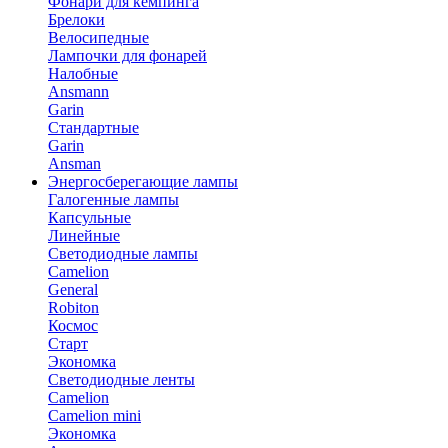
Фонари для кемпинга
Брелоки
Велосипедные
Лампочки для фонарей
Налобные
Ansmann
Garin
Стандартные
Garin
Ansman
Энергосберегающие лампы
Галогенные лампы
Капсульные
Линейные
Светодиодные лампы
Camelion
General
Robiton
Космос
Старт
Экономка
Светодиодные ленты
Camelion
Camelion mini
Экономка