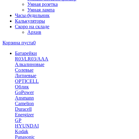
Умная розетка
Умная лампа
Часы-будильник
Калькуляторы
Скоро на складе
Архив
Корзина пуста
0
Батарейки
R03/LR03/AAA
Алкалиновые
Солевые
Литиевые
OPTICELL
Облик
GoPower
Ansmann
Camelion
Duracell
Energizer
GP
HYUNDAI
Kodak
Panasonic