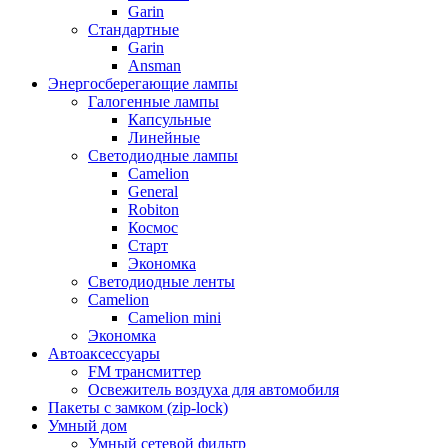
Garin
Стандартные
Garin
Ansman
Энергосберегающие лампы
Галогенные лампы
Капсульные
Линейные
Светодиодные лампы
Camelion
General
Robiton
Космос
Старт
Экономка
Светодиодные ленты
Camelion
Camelion mini
Экономка
Автоаксессуары
FM трансмиттер
Освежитель воздуха для автомобиля
Пакеты с замком (zip-lock)
Умный дом
Умный сетевой фильтр