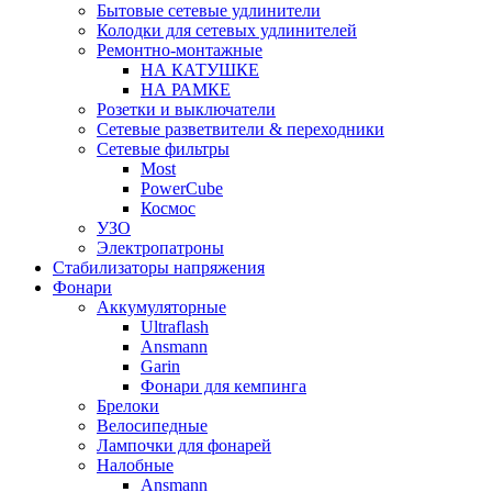
Бытовые сетевые удлинители
Колодки для сетевых удлинителей
Ремонтно-монтажные
НА КАТУШКЕ
НА РАМКЕ
Розетки и выключатели
Сетевые разветвители & переходники
Сетевые фильтры
Most
PowerCube
Космос
УЗО
Электропатроны
Стабилизаторы напряжения
Фонари
Аккумуляторные
Ultraflash
Ansmann
Garin
Фонари для кемпинга
Брелоки
Велосипедные
Лампочки для фонарей
Налобные
Ansmann