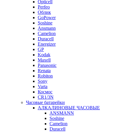
Opticell
Perfeo
Облик
GoPower
Soshine
Ansmann
Camelion
Duracell
Energizer
GP
Kodak
Maxell
Panasonic
Renata
Robiton
Sony
Varta
Космос
CR1/3N
Часовые батарейки
АЛКАЛИНОВЫЕ ЧАСОВЫЕ
ANSMANN
Soshine
Camelion
Duracell