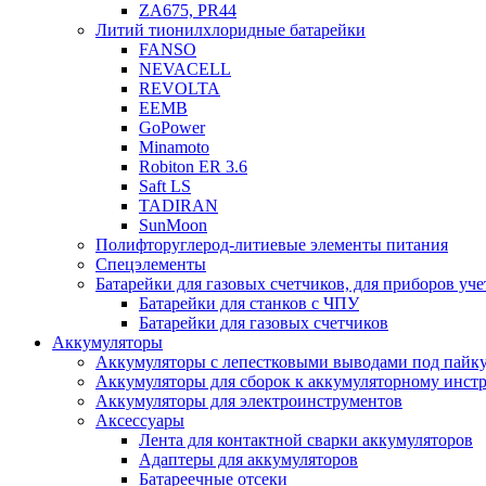
ZA675, PR44
Литий тионилхлоридные батарейки
FANSO
NEVACELL
REVOLTA
EEMB
GoPower
Minamoto
Robiton ER 3.6
Saft LS
TADIRAN
SunMoon
Полифторуглерод-литиевые элементы питания
Спецэлементы
Батарейки для газовых счетчиков, для приборов уче
Батарейки для станков с ЧПУ
Батарейки для газовых счетчиков
Аккумуляторы
Аккумуляторы с лепестковыми выводами под пайку
Аккумуляторы для сборок к аккумуляторному инстр
Аккумуляторы для электроинструментов
Аксессуары
Лента для контактной сварки аккумуляторов
Адаптеры для аккумуляторов
Батареечные отсеки