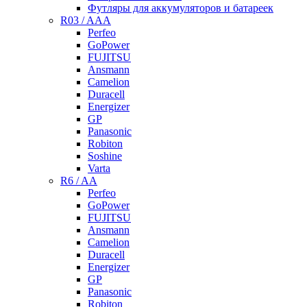
Футляры для аккумуляторов и батареек
R03 / AAA
Perfeo
GoPower
FUJITSU
Ansmann
Camelion
Duracell
Energizer
GP
Panasonic
Robiton
Soshine
Varta
R6 / AA
Perfeo
GoPower
FUJITSU
Ansmann
Camelion
Duracell
Energizer
GP
Panasonic
Robiton