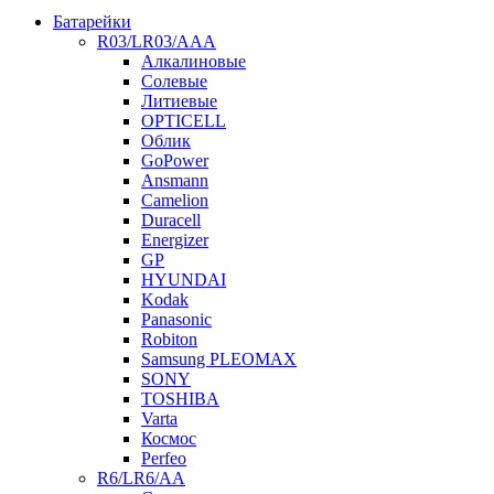
Батарейки
R03/LR03/AAA
Алкалиновые
Солевые
Литиевые
OPTICELL
Облик
GoPower
Ansmann
Camelion
Duracell
Energizer
GP
HYUNDAI
Kodak
Panasonic
Robiton
Samsung PLEOMAX
SONY
TOSHIBA
Varta
Космос
Perfeo
R6/LR6/AA