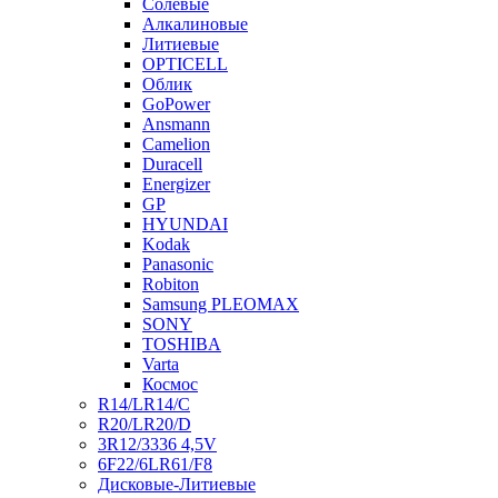
Солевые
Алкалиновые
Литиевые
OPTICELL
Облик
GoPower
Ansmann
Camelion
Duracell
Energizer
GP
HYUNDAI
Kodak
Panasonic
Robiton
Samsung PLEOMAX
SONY
TOSHIBA
Varta
Космос
R14/LR14/C
R20/LR20/D
3R12/3336 4,5V
6F22/6LR61/F8
Дисковые-Литиевые