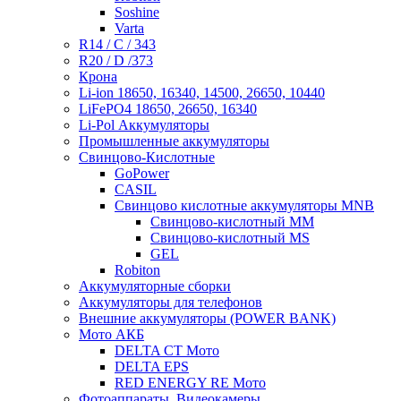
Soshine
Varta
R14 / C / 343
R20 / D /373
Крона
Li-ion 18650, 16340, 14500, 26650, 10440
LiFePO4 18650, 26650, 16340
Li-Pol Аккумуляторы
Промышленные аккумуляторы
Свинцово-Кислотные
GoPower
CASIL
Свинцово кислотные аккумуляторы MNB
Cвинцово-кислотный MM
Cвинцово-кислотный MS
GEL
Robiton
Аккумуляторные сборки
Аккумуляторы для телефонов
Внешние аккумуляторы (POWER BANK)
Мото АКБ
DELTA CT Мото
DELTA EPS
RED ENERGY RE Мото
Фотоаппараты, Видеокамеры