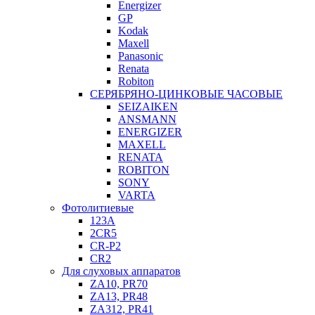
Energizer
GP
Kodak
Maxell
Panasonic
Renata
Robiton
СЕРЯБРЯНО-ЦИНКОВЫЕ ЧАСОВЫЕ
SEIZAIKEN
ANSMANN
ENERGIZER
MAXELL
RENATA
ROBITON
SONY
VARTA
Фотолитиевые
123A
2CR5
CR-P2
CR2
Для слуховых аппаратов
ZA10, PR70
ZA13, PR48
ZA312, PR41