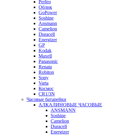
Perfeo
Облик
GoPower
Soshine
Ansmann
Camelion
Duracell
Energizer
GP
Kodak
Maxell
Panasonic
Renata
Robiton
Sony
Varta
Космос
CR1/3N
Часовые батарейки
АЛКАЛИНОВЫЕ ЧАСОВЫЕ
ANSMANN
Soshine
Camelion
Duracell
Energizer