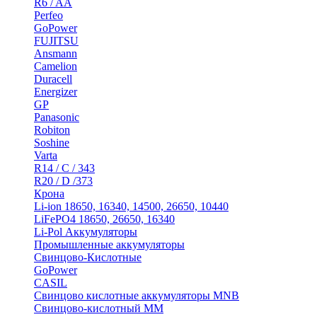
R6 / AA
Perfeo
GoPower
FUJITSU
Ansmann
Camelion
Duracell
Energizer
GP
Panasonic
Robiton
Soshine
Varta
R14 / C / 343
R20 / D /373
Крона
Li-ion 18650, 16340, 14500, 26650, 10440
LiFePO4 18650, 26650, 16340
Li-Pol Аккумуляторы
Промышленные аккумуляторы
Свинцово-Кислотные
GoPower
CASIL
Свинцово кислотные аккумуляторы MNB
Cвинцово-кислотный MM