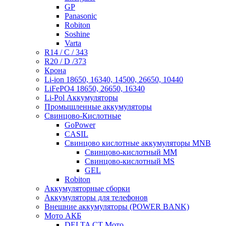
GP
Panasonic
Robiton
Soshine
Varta
R14 / C / 343
R20 / D /373
Крона
Li-ion 18650, 16340, 14500, 26650, 10440
LiFePO4 18650, 26650, 16340
Li-Pol Аккумуляторы
Промышленные аккумуляторы
Свинцово-Кислотные
GoPower
CASIL
Свинцово кислотные аккумуляторы MNB
Cвинцово-кислотный MM
Cвинцово-кислотный MS
GEL
Robiton
Аккумуляторные сборки
Аккумуляторы для телефонов
Внешние аккумуляторы (POWER BANK)
Мото АКБ
DELTA CT Мото