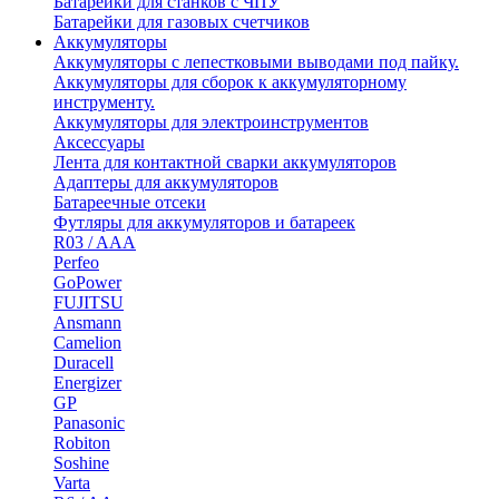
Батарейки для станков с ЧПУ
Батарейки для газовых счетчиков
Аккумуляторы
Аккумуляторы с лепестковыми выводами под пайку.
Аккумуляторы для сборок к аккумуляторному
инструменту.
Аккумуляторы для электроинструментов
Аксессуары
Лента для контактной сварки аккумуляторов
Адаптеры для аккумуляторов
Батареечные отсеки
Футляры для аккумуляторов и батареек
R03 / AAA
Perfeo
GoPower
FUJITSU
Ansmann
Camelion
Duracell
Energizer
GP
Panasonic
Robiton
Soshine
Varta