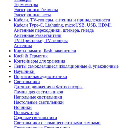
Термометры
Электронные безмены
Электронные весы
Кабели, TV-тюнеры, антенны и принадлежности
Кабели Type-C, Lightning, microUSB, USB, HDMI,
Антенные переходники, штекера, гнезда
Антенные Разветвители
TV-Приставки, TV-тюнеры
Антенны
Карты памяти, flash накопители
Клей & Герметик
Контейнеры для хранения
Ленты самоклеящиеся изоляционные & упаковочные
Наушники
Портативная аудиотехника
Светильники
Датчики движения и Фотосенсоры
Лампы для светильников
Напольные светильники
Настольные светильники
Ночники
Прожекторы
Садовые светильники
Светильники с люминесцентными лампами
Светодиодные Светильники