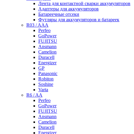
Лента для контактной сварки аккумуляторов
Адаптеры для аккумуляторов
Батареечные отсеки
Футляры для аккумуляторов и батареек
R03 / AAA
Perfeo
GoPower
FUJITSU
Ansmann
Camelion
Duracell
Energizer
GP
Panasonic
Robiton
Soshine
Varta
R6 / AA
Perfeo
GoPower
FUJITSU
Ansmann
Camelion
Duracell
Energizer