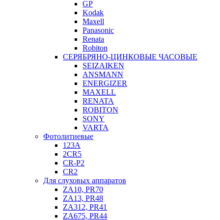
GP
Kodak
Maxell
Panasonic
Renata
Robiton
СЕРЯБРЯНО-ЦИНКОВЫЕ ЧАСОВЫЕ
SEIZAIKEN
ANSMANN
ENERGIZER
MAXELL
RENATA
ROBITON
SONY
VARTA
Фотолитиевые
123A
2CR5
CR-P2
CR2
Для слуховых аппаратов
ZA10, PR70
ZA13, PR48
ZA312, PR41
ZA675, PR44