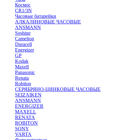
Космос
CR1/3N
Часовые батарейки
АЛКАЛИНОВЫЕ ЧАСОВЫЕ
ANSMANN
Soshine
Camelion
Duracell
Energizer
GP
Kodak
Maxell
Panasonic
Renata
Robiton
СЕРЯБРЯНО-ЦИНКОВЫЕ ЧАСОВЫЕ
SEIZAIKEN
ANSMANN
ENERGIZER
MAXELL
RENATA
ROBITON
SONY
VARTA
Фотолитиевые