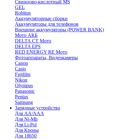
Cвинцово-кислотный MS
GEL
Robiton
Аккумуляторные сборки
Аккумуляторы для телефонов
Внешние аккумуляторы (POWER BANK)
Мото АКБ
DELTA CT Мото
DELTA EPS
RED ENERGY RE Мото
Фотоаппараты, Видеокамеры
Canon
Casio
Fujifilm
Nikon
Olympus
Panasonic
Pentax
Samsung
Зарядные устройства
Для AA/AAA
Для Ni-Mh
Для Li-Pol
Для Кроны
Для 18650