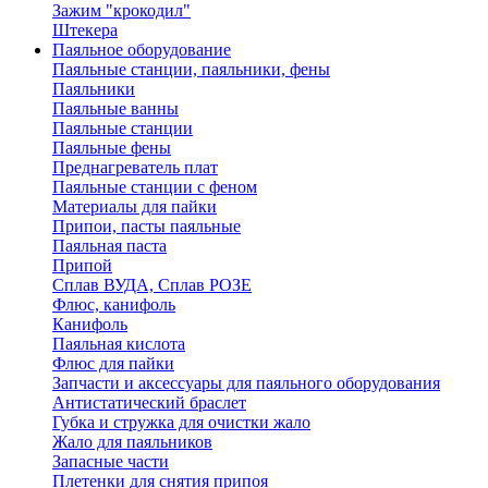
Зажим "крокодил"
Штекера
Паяльное оборудование
Паяльные станции, паяльники, фены
Паяльники
Паяльные ванны
Паяльные станции
Паяльные фены
Преднагреватель плат
Паяльные станции с феном
Материалы для пайки
Припои, пасты паяльные
Паяльная паста
Припой
Сплав ВУДА, Сплав РОЗЕ
Флюс, канифоль
Канифоль
Паяльная кислота
Флюс для пайки
Запчасти и аксессуары для паяльного оборудования
Антистатический браслет
Губка и стружка для очистки жало
Жало для паяльников
Запасные части
Плетенки для снятия припоя