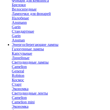
Фонари для кемпинга
Брелоки
Велосипедные
Лампочки для фонарей
Налобные
Ansmann
Garin
Стандартные
Garin
Ansman
Энергосберегающие лампы
Галогенные лампы
Капсульные
Линейные
Светодиодные лампы
Camelion
General
Robiton
Космос
Старт
Экономка
Светодиодные ленты
Camelion
Camelion mini
Экономка