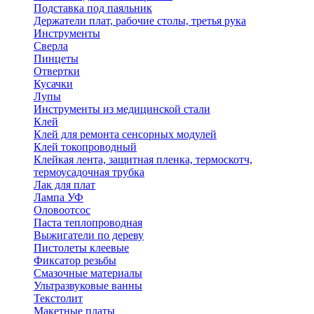
Подставка под паяльник
Держатели плат, рабочие столы, третья рука
Инструменты
Сверла
Пинцеты
Отвертки
Кусачки
Лупы
Инструменты из медицинской стали
Клей
Клей для ремонта сенсорных модулей
Клей токопроводный
Клейкая лента, защитная пленка, термоскотч,
термоусадочная трубка
Лак для плат
Лампа УФ
Оловоотсос
Паста теплопроводная
Выжигатели по дереву
Пистолеты клеевые
Фиксатор резьбы
Смазочные материалы
Ультразвуковые ванны
Текстолит
Макетные платы