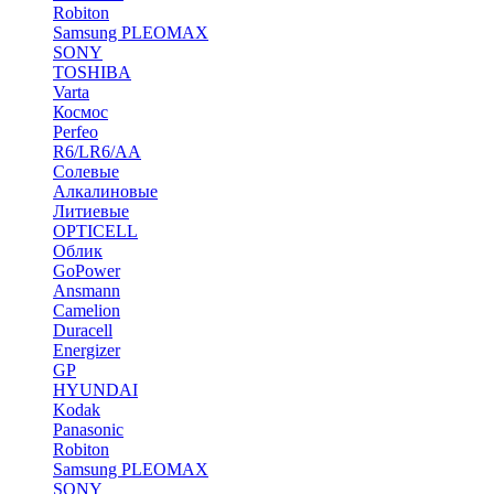
Robiton
Samsung PLEOMAX
SONY
TOSHIBA
Varta
Космос
Perfeo
R6/LR6/AA
Солевые
Алкалиновые
Литиевые
OPTICELL
Облик
GoPower
Ansmann
Camelion
Duracell
Energizer
GP
HYUNDAI
Kodak
Panasonic
Robiton
Samsung PLEOMAX
SONY