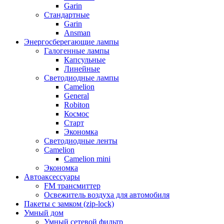
Garin
Стандартные
Garin
Ansman
Энергосберегающие лампы
Галогенные лампы
Капсульные
Линейные
Светодиодные лампы
Camelion
General
Robiton
Космос
Старт
Экономка
Светодиодные ленты
Camelion
Camelion mini
Экономка
Автоаксессуары
FM трансмиттер
Освежитель воздуха для автомобиля
Пакеты с замком (zip-lock)
Умный дом
Умный сетевой фильтр