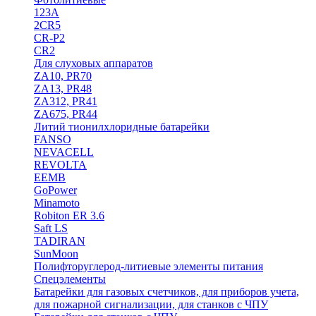
123A
2CR5
CR-P2
CR2
Для слуховых аппаратов
ZA10, PR70
ZA13, PR48
ZA312, PR41
ZA675, PR44
Литий тионилхлоридные батарейки
FANSO
NEVACELL
REVOLTA
EEMB
GoPower
Minamoto
Robiton ER 3.6
Saft LS
TADIRAN
SunMoon
Полифторуглерод-литиевые элементы питания
Спецэлементы
Батарейки для газовых счетчиков, для приборов учета,
для пожарной сигнализации, для станков с ЧПУ