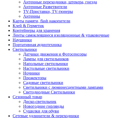
Антенные переходники, штекера, гнезда
Антенные Разветвители
TV-Приставки, TV-тюнеры
Антенны
Карты памяти, flash накопители
Клей & Герметик
Контейнеры для хранения
Ленты самоклеящиеся изоляционные & упаковочные
Наушники
Портативная аудиотехника
Светильники
Датчики движения и Фотосенсоры
Лампы для светильников
Напольные светильники
Настольные светильники
Ночники
Прожекторы
Садовые светильники
Светильники с люминесцентными лампами
Светодиодные Светильники
Сезонный товар
Диско-светильник
Новогодние гирлянды
Сушилки для обуви
Сетевые удлинители & переходники