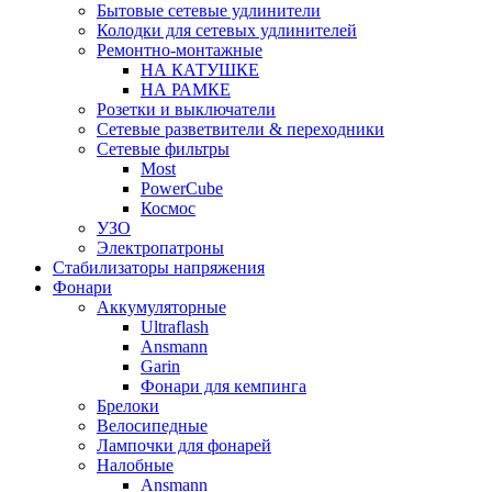
Бытовые сетевые удлинители
Колодки для сетевых удлинителей
Ремонтно-монтажные
НА КАТУШКЕ
НА РАМКЕ
Розетки и выключатели
Сетевые разветвители & переходники
Сетевые фильтры
Most
PowerCube
Космос
УЗО
Электропатроны
Стабилизаторы напряжения
Фонари
Аккумуляторные
Ultraflash
Ansmann
Garin
Фонари для кемпинга
Брелоки
Велосипедные
Лампочки для фонарей
Налобные
Ansmann