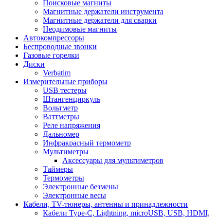
Поисковые магниты
Магнитные держатели инструмента
Магнитные держатели для сварки
Неодимовые магниты
Автокомпрессоры
Беспроводные звонки
Газовые горелки
Диски
Verbatim
Измерительные приборы
USB тестеры
Штангенциркуль
Вольтметр
Ваттметры
Реле напряжения
Дальномер
Инфракрасный термометр
Мультиметры
Аксессуары для мультиметров
Таймеры
Термометры
Электронные безмены
Электронные весы
Кабели, TV-тюнеры, антенны и принадлежности
Кабели Type-C, Lightning, microUSB, USB, HDMI,