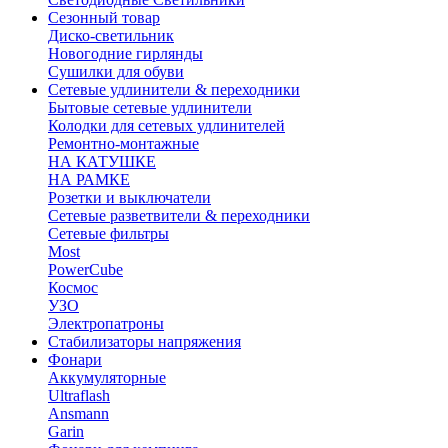
Сезонный товар
Диско-светильник
Новогодние гирлянды
Сушилки для обуви
Сетевые удлинители & переходники
Бытовые сетевые удлинители
Колодки для сетевых удлинителей
Ремонтно-монтажные
НА КАТУШКЕ
НА РАМКЕ
Розетки и выключатели
Сетевые разветвители & переходники
Сетевые фильтры
Most
PowerCube
Космос
УЗО
Электропатроны
Стабилизаторы напряжения
Фонари
Аккумуляторные
Ultraflash
Ansmann
Garin