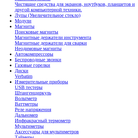
Чистящие средства для экранов, ноутбуков, планшетов и
другой компьютерной техники.
Лупы (Увеличительное стекло)
Модули
Магниты
Поисковые магниты
Магнитные держатели инструмента
Магнитные держатели для сварки
Неодимовые магниты
Автокомпрессоры
Беспроводные звонки
Газовые горелки
Диски
Verbatim
Измерительные приборы
USB тестеры
Штангенциркуль
Вольтметр
Ваттметры
Реле напряжения
Дальномер
Инфракрасный термометр
Мультиметры
Аксессуары для мультиметров
Таймеры