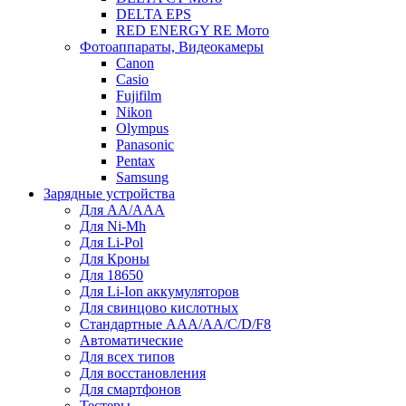
DELTA EPS
RED ENERGY RE Мото
Фотоаппараты, Видеокамеры
Canon
Casio
Fujifilm
Nikon
Olympus
Panasonic
Pentax
Samsung
Зарядные устройства
Для AA/AAA
Для Ni-Mh
Для Li-Pol
Для Кроны
Для 18650
Для Li-Ion аккумуляторов
Для свинцово кислотных
Стандартные ААА/АА/С/D/F8
Автоматические
Для всех типов
Для восстановления
Для смартфонов
Тестеры