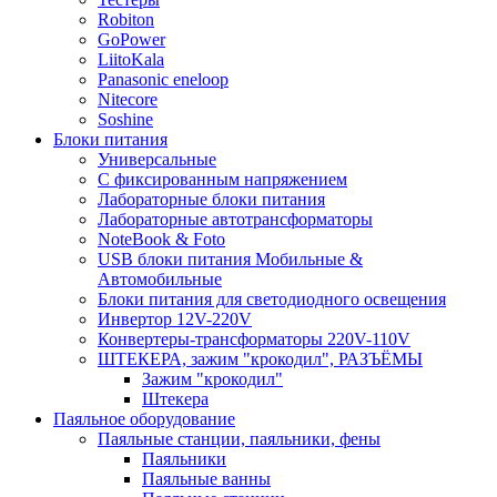
Robiton
GoPower
LiitoKala
Panasonic eneloop
Nitecore
Soshine
Блоки питания
Универсальные
C фиксированным напряжением
Лабораторные блоки питания
Лабораторные автотрансформаторы
NoteBook & Foto
USB блоки питания Мобильные &
Автомобильные
Блоки питания для светодиодного освещения
Инвертор 12V-220V
Конвертеры-трансформаторы 220V-110V
ШТЕКЕРА, зажим "крокодил", РАЗЪЁМЫ
Зажим "крокодил"
Штекера
Паяльное оборудование
Паяльные станции, паяльники, фены
Паяльники
Паяльные ванны