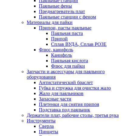
Паяльные станции
Паяльные фены
Преднагреватель плат
Паяльные станции с феном
Материалы для пайки
Припои, пасты паяльные
Паяльная паста
Припой
Сплав ВУДА, Сплав РОЗЕ
Флюс, канифоль
Канифоль
Паяльная кислота
Флюс для пайки
Запчасти и аксессуары для паяльного
оборудования
Антистатический браслет
Губка и стружка для очистки жало
Жало для паяльников
Запасные части
Плетенки для снятия припоя
Подставка под паяльник
Держатели плат, рабочие столы, третья рука
Инструменты
Сверла
Пинцеты