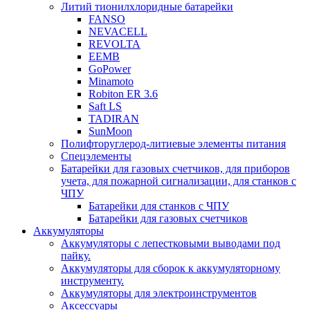
Литий тионилхлоридные батарейки
FANSO
NEVACELL
REVOLTA
EEMB
GoPower
Minamoto
Robiton ER 3.6
Saft LS
TADIRAN
SunMoon
Полифторуглерод-литиевые элементы питания
Спецэлементы
Батарейки для газовых счетчиков, для приборов
учета, для пожарной сигнализации, для станков с
ЧПУ
Батарейки для станков с ЧПУ
Батарейки для газовых счетчиков
Аккумуляторы
Аккумуляторы с лепестковыми выводами под
пайку.
Аккумуляторы для сборок к аккумуляторному
инструменту.
Аккумуляторы для электроинструментов
Аксессуары