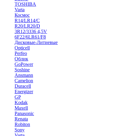
TOSHIBA
Varta
Космос
R14/LR14/C
R20/LR20/D
3R12/3336 4,5V
6F22/6LR61/F8
Дисковые-Литиевые
Opticell
Perfeo
Облик
GoPower
Soshine
Ansmann
Camelion
Duracell
Energizer
GP
Kodak
Maxell
Panasonic
Renata
Robiton
Sony
Varta