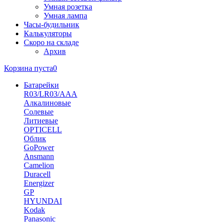
Умная розетка
Умная лампа
Часы-будильник
Калькуляторы
Скоро на складе
Архив
Корзина пуста
0
Батарейки
R03/LR03/AAA
Алкалиновые
Солевые
Литиевые
OPTICELL
Облик
GoPower
Ansmann
Camelion
Duracell
Energizer
GP
HYUNDAI
Kodak
Panasonic