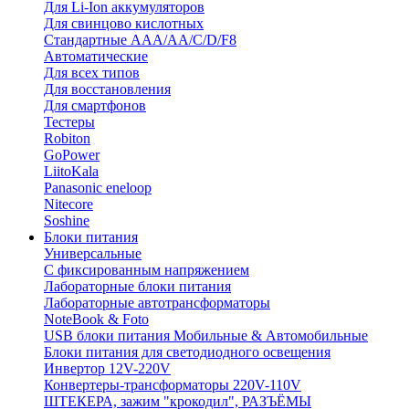
Для Li-Ion аккумуляторов
Для свинцово кислотных
Стандартные ААА/АА/С/D/F8
Автоматические
Для всех типов
Для восстановления
Для смартфонов
Тестеры
Robiton
GoPower
LiitoKala
Panasonic eneloop
Nitecore
Soshine
Блоки питания
Универсальные
C фиксированным напряжением
Лабораторные блоки питания
Лабораторные автотрансформаторы
NoteBook & Foto
USB блоки питания Мобильные & Автомобильные
Блоки питания для светодиодного освещения
Инвертор 12V-220V
Конвертеры-трансформаторы 220V-110V
ШТЕКЕРА, зажим "крокодил", РАЗЪЁМЫ