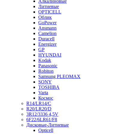
Алкалиновые
Литиевые
OPTICELL
Облик
GoPower
Ansmann
Camelion
Duracell
Energizer
GP
HYUNDAI
Kodak
Panasonic
Robiton
Samsung PLEOMAX
SONY
TOSHIBA
Varta
Космос
R14/LR14/C
R20/LR20/D
3R12/3336 4,5V
6F22/6LR61/F8
Дисковые-Литиевые
Opticell