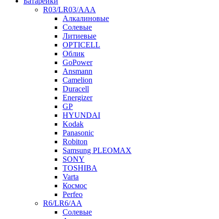
Батарейки
R03/LR03/AAA
Алкалиновые
Солевые
Литиевые
OPTICELL
Облик
GoPower
Ansmann
Camelion
Duracell
Energizer
GP
HYUNDAI
Kodak
Panasonic
Robiton
Samsung PLEOMAX
SONY
TOSHIBA
Varta
Космос
Perfeo
R6/LR6/AA
Солевые