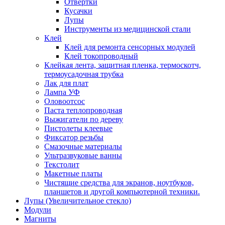
Отвертки
Кусачки
Лупы
Инструменты из медицинской стали
Клей
Клей для ремонта сенсорных модулей
Клей токопроводный
Клейкая лента, защитная пленка, термоскотч,
термоусадочная трубка
Лак для плат
Лампа УФ
Оловоотсос
Паста теплопроводная
Выжигатели по дереву
Пистолеты клеевые
Фиксатор резьбы
Смазочные материалы
Ультразвуковые ванны
Текстолит
Макетные платы
Чистящие средства для экранов, ноутбуков,
планшетов и другой компьютерной техники.
Лупы (Увеличительное стекло)
Модули
Магниты