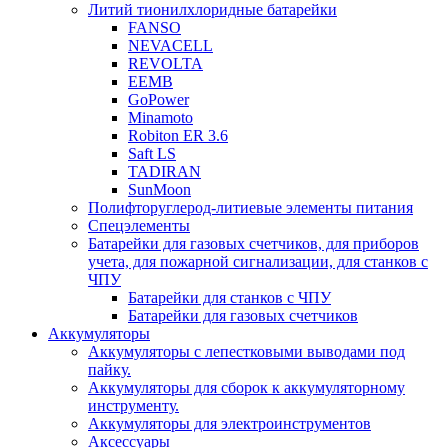
Литий тионилхлоридные батарейки
FANSO
NEVACELL
REVOLTA
EEMB
GoPower
Minamoto
Robiton ER 3.6
Saft LS
TADIRAN
SunMoon
Полифторуглерод-литиевые элементы питания
Спецэлементы
Батарейки для газовых счетчиков, для приборов
учета, для пожарной сигнализации, для станков с
ЧПУ
Батарейки для станков с ЧПУ
Батарейки для газовых счетчиков
Аккумуляторы
Аккумуляторы с лепестковыми выводами под
пайку.
Аккумуляторы для сборок к аккумуляторному
инструменту.
Аккумуляторы для электроинструментов
Аксессуары