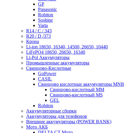
GP
Panasonic
Robiton
Soshine
Varta
R14 / C / 343
R20 / D /373
Крона
Li-ion 18650, 16340, 14500, 26650, 10440
LiFePO4 18650, 26650, 16340
Li-Pol Аккумуляторы
Промышленные аккумуляторы
Свинцово-Кислотные
GoPower
CASIL
Свинцово кислотные аккумуляторы MNB
Cвинцово-кислотный MM
Cвинцово-кислотный MS
GEL
Robiton
Аккумуляторные сборки
Аккумуляторы для телефонов
Внешние аккумуляторы (POWER BANK)
Мото АКБ
DELTA CT Мото