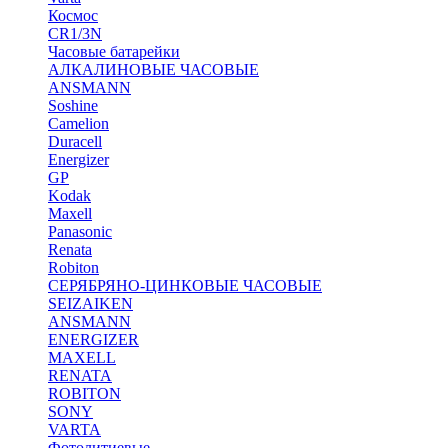
Космос
CR1/3N
Часовые батарейки
АЛКАЛИНОВЫЕ ЧАСОВЫЕ
ANSMANN
Soshine
Camelion
Duracell
Energizer
GP
Kodak
Maxell
Panasonic
Renata
Robiton
СЕРЯБРЯНО-ЦИНКОВЫЕ ЧАСОВЫЕ
SEIZAIKEN
ANSMANN
ENERGIZER
MAXELL
RENATA
ROBITON
SONY
VARTA
Фотолитиевые