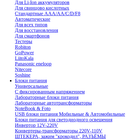
Для Li-Ion аккумуляторов
Для свинцово кислотных
Стандартные ААА/АА/С/D/F8
Автоматические
Для всех типов
Для восстановления
Для смартфонов
Тестеры
Robiton
GoPower
LiitoKala
Panasonic eneloop
Nitecore
Soshine
Блоки питания
Универсальные
C фиксированным напряжением
Лабораторные блоки питания
Лабораторные автотрансформаторы
NoteBook & Foto
USB блоки питания Мобильные & Автомобильные
Блоки питания для светодиодного освещения
Инвертор 12V-220V
Конвертеры-трансформаторы 220V-110V
ШТЕКЕРА, зажим "крокодил", РАЗЪЁМЫ