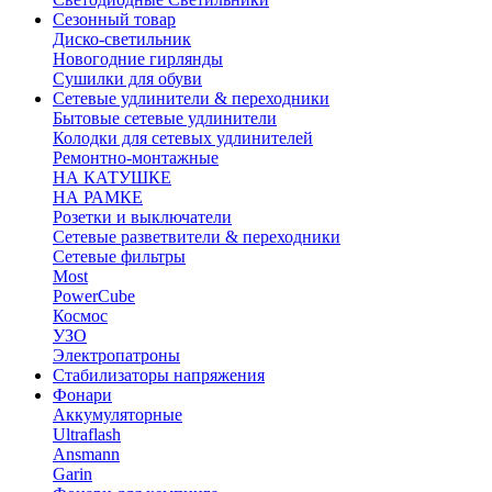
Сезонный товар
Диско-светильник
Новогодние гирлянды
Сушилки для обуви
Сетевые удлинители & переходники
Бытовые сетевые удлинители
Колодки для сетевых удлинителей
Ремонтно-монтажные
НА КАТУШКЕ
НА РАМКЕ
Розетки и выключатели
Сетевые разветвители & переходники
Сетевые фильтры
Most
PowerCube
Космос
УЗО
Электропатроны
Стабилизаторы напряжения
Фонари
Аккумуляторные
Ultraflash
Ansmann
Garin