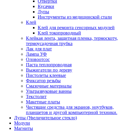
Отвертки
Кусачки
Лупы
Инструменты из медицинской стали
Клей
Клей для ремонта сенсорных модулей
Клей токопроводный
Клейкая лента, защитная пленка, термоскотч,
термоусадочная трубка
Лак для плат
Лампа УФ
Оловоотсос
Паста теплопроводная
Выжигатели по дереву
Пистолеты клеевые
Фиксатор резьбы
Смазочные материалы
Ультразвуковые ванны
Текстолит
Макетные платы
Чистящие средства для экранов, ноутбуков,
планшетов и другой компьютерной техники.
Лупы (Увеличительное стекло)
Модули
Магниты