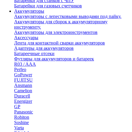
Батарейки для станков с ЧПУ
Батарейки для газовых счетчиков
Аккумуляторы
Аккумуляторы с лепестковыми выводами под пайку.
Аккумуляторы для сборок к аккумуляторному
инструменту.
Аккумуляторы для электроинструментов
Аксессуары
Лента для контактной сварки аккумуляторов
Адаптеры для аккумуляторов
Батареечные отсеки
Футляры для аккумуляторов и батареек
R03 / AAA
Perfeo
GoPower
FUJITSU
Ansmann
Camelion
Duracell
Energizer
GP
Panasonic
Robiton
Soshine
Varta