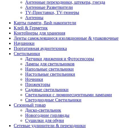
Антенные переходники, штекера, гнезда
Антенные Разветвители
TV-Приставки, TV-тюнеры
Антенны
Карты памяти, flash накопители
Клей & Герметик
Контейнеры для хранения
Ленты самоклеящиеся изоляционные & упаковочные
Наушники
Портативная аудиотехника
Светильники
Датчики движения и Фотосенсоры
Лампы для светильников
Напольные светильники
Настольные светильники
Ночники
Прожекторы
Садовые светильники
Светильники с люминесцентными лампами
Светодиодные Светильники
Сезонный товар
Диско-светильник
Новогодние гирлянды
Сушилки для обуви
Сетевые удлинители & переходники