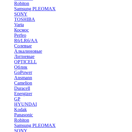
Robiton
Samsung PLEOMAX
SONY
TOSHIBA
Varta
Космос
Perfeo
R6/LR6/AA
Солевые
Алкалиновые
Литиевые
OPTICELL
Облик
GoPower
Ansmann
Camelion
Duracell
Energizer
GP
HYUNDAI
Kodak
Panasonic
Robiton
Samsung PLEOMAX
SONY