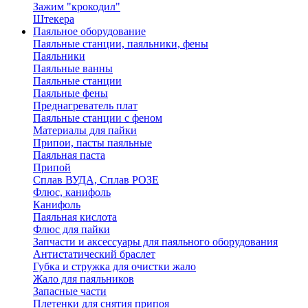
Зажим "крокодил"
Штекера
Паяльное оборудование
Паяльные станции, паяльники, фены
Паяльники
Паяльные ванны
Паяльные станции
Паяльные фены
Преднагреватель плат
Паяльные станции с феном
Материалы для пайки
Припои, пасты паяльные
Паяльная паста
Припой
Сплав ВУДА, Сплав РОЗЕ
Флюс, канифоль
Канифоль
Паяльная кислота
Флюс для пайки
Запчасти и аксессуары для паяльного оборудования
Антистатический браслет
Губка и стружка для очистки жало
Жало для паяльников
Запасные части
Плетенки для снятия припоя