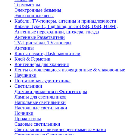
Термометры
Электронные безмены
Электронные весы
Кабели, TV-тюнеры, антенны и принадлежности
Кабели Type-C, Lightning, microUSB, USB, HDMI,
Антенные переходники, штекера, гнезда
Антенные Разветвители
TV-Приставки, TV-тюнеры
Антенны
Карты памяти, flash накопители
Клей & Герметик
Контейнеры для хранения
Ленты самоклеящиеся изоляционные & упаковочные
Наушники
Портативная аудиотехника
Светильники
Датчики движения и Фотосенсоры
Лампы для светильников
Напольные светильники
Настольные светильники
Ночники
Прожекторы
Садовые светильники
Светильники с люминесцентными лампами
Светодиодные Светильники