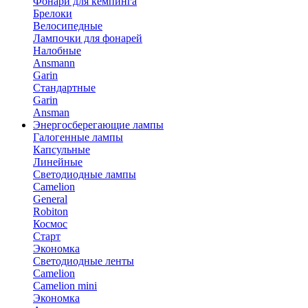
Фонари для кемпинга
Брелоки
Велосипедные
Лампочки для фонарей
Налобные
Ansmann
Garin
Стандартные
Garin
Ansman
Энергосберегающие лампы
Галогенные лампы
Капсульные
Линейные
Светодиодные лампы
Camelion
General
Robiton
Космос
Старт
Экономка
Светодиодные ленты
Camelion
Camelion mini
Экономка