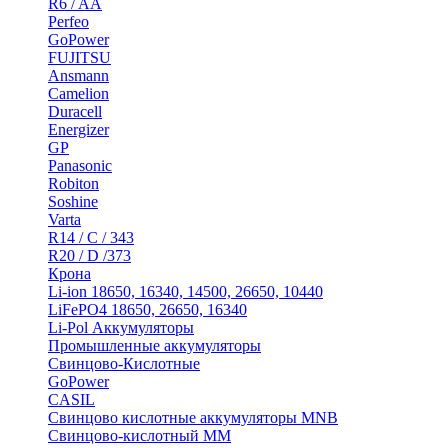
R6 / AA
Perfeo
GoPower
FUJITSU
Ansmann
Camelion
Duracell
Energizer
GP
Panasonic
Robiton
Soshine
Varta
R14 / C / 343
R20 / D /373
Крона
Li-ion 18650, 16340, 14500, 26650, 10440
LiFePO4 18650, 26650, 16340
Li-Pol Аккумуляторы
Промышленные аккумуляторы
Свинцово-Кислотные
GoPower
CASIL
Свинцово кислотные аккумуляторы MNB
Cвинцово-кислотный MM