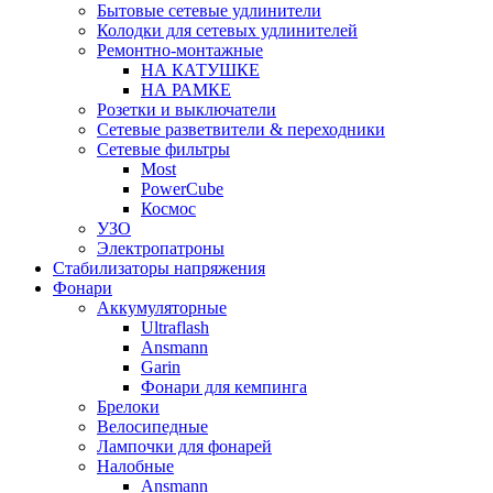
Бытовые сетевые удлинители
Колодки для сетевых удлинителей
Ремонтно-монтажные
НА КАТУШКЕ
НА РАМКЕ
Розетки и выключатели
Сетевые разветвители & переходники
Сетевые фильтры
Most
PowerCube
Космос
УЗО
Электропатроны
Стабилизаторы напряжения
Фонари
Аккумуляторные
Ultraflash
Ansmann
Garin
Фонари для кемпинга
Брелоки
Велосипедные
Лампочки для фонарей
Налобные
Ansmann