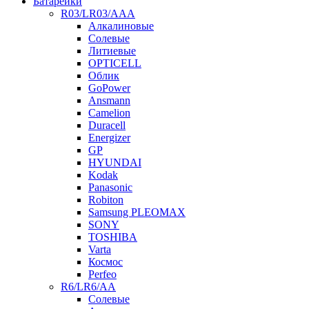
Батарейки
R03/LR03/AAA
Алкалиновые
Солевые
Литиевые
OPTICELL
Облик
GoPower
Ansmann
Camelion
Duracell
Energizer
GP
HYUNDAI
Kodak
Panasonic
Robiton
Samsung PLEOMAX
SONY
TOSHIBA
Varta
Космос
Perfeo
R6/LR6/AA
Солевые