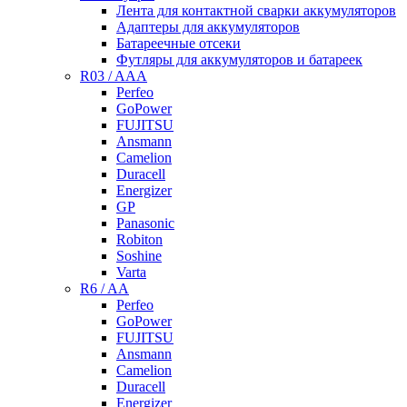
Лента для контактной сварки аккумуляторов
Адаптеры для аккумуляторов
Батареечные отсеки
Футляры для аккумуляторов и батареек
R03 / AAA
Perfeo
GoPower
FUJITSU
Ansmann
Camelion
Duracell
Energizer
GP
Panasonic
Robiton
Soshine
Varta
R6 / AA
Perfeo
GoPower
FUJITSU
Ansmann
Camelion
Duracell
Energizer