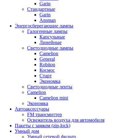
Garin
Стандартные
Garin
Ansman
Энергосберегающие лампы
Галогенные лампы
Капсульные
Линейные
Светодиодные лампы
Camelion
General
Robiton
Космос
Старт
Экономка
Светодиодные ленты
Camelion
Camelion mini
Экономка
Автоаксессуары
FM трансмиттер
Освежитель воздуха для автомобиля
Пакеты с замком (zip-lock)
Умный дом
Умный сетевой фильтр