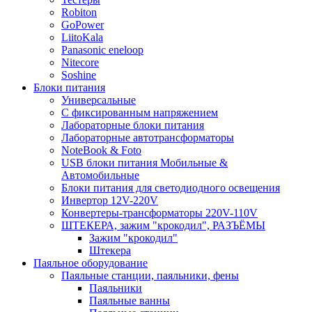
Robiton
GoPower
LiitoKala
Panasonic eneloop
Nitecore
Soshine
Блоки питания
Универсальные
C фиксированным напряжением
Лабораторные блоки питания
Лабораторные автотрансформаторы
NoteBook & Foto
USB блоки питания Мобильные &
Автомобильные
Блоки питания для светодиодного освещения
Инвертор 12V-220V
Конвертеры-трансформаторы 220V-110V
ШТЕКЕРА, зажим "крокодил", РАЗЪЁМЫ
Зажим "крокодил"
Штекера
Паяльное оборудование
Паяльные станции, паяльники, фены
Паяльники
Паяльные ванны