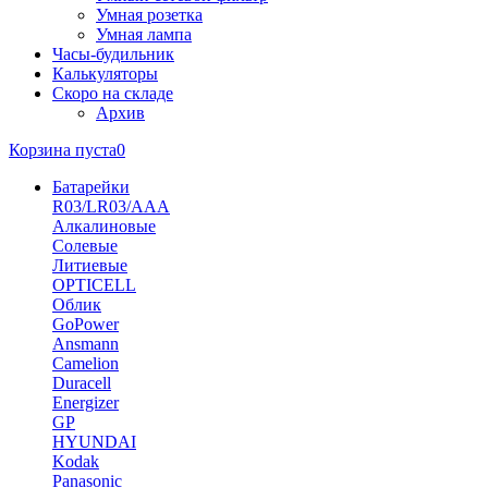
Умная розетка
Умная лампа
Часы-будильник
Калькуляторы
Скоро на складе
Архив
Корзина пуста
0
Батарейки
R03/LR03/AAA
Алкалиновые
Солевые
Литиевые
OPTICELL
Облик
GoPower
Ansmann
Camelion
Duracell
Energizer
GP
HYUNDAI
Kodak
Panasonic