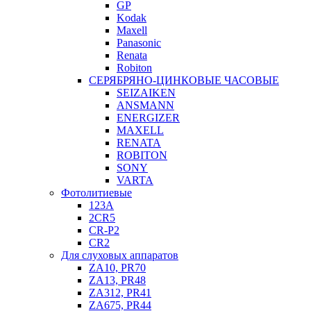
GP
Kodak
Maxell
Panasonic
Renata
Robiton
СЕРЯБРЯНО-ЦИНКОВЫЕ ЧАСОВЫЕ
SEIZAIKEN
ANSMANN
ENERGIZER
MAXELL
RENATA
ROBITON
SONY
VARTA
Фотолитиевые
123A
2CR5
CR-P2
CR2
Для слуховых аппаратов
ZA10, PR70
ZA13, PR48
ZA312, PR41
ZA675, PR44