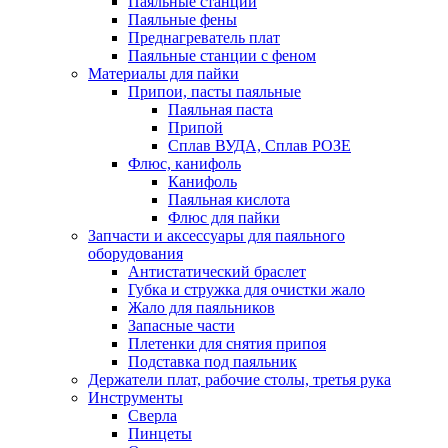
Паяльные станции
Паяльные фены
Преднагреватель плат
Паяльные станции с феном
Материалы для пайки
Припои, пасты паяльные
Паяльная паста
Припой
Сплав ВУДА, Сплав РОЗЕ
Флюс, канифоль
Канифоль
Паяльная кислота
Флюс для пайки
Запчасти и аксессуары для паяльного
оборудования
Антистатический браслет
Губка и стружка для очистки жало
Жало для паяльников
Запасные части
Плетенки для снятия припоя
Подставка под паяльник
Держатели плат, рабочие столы, третья рука
Инструменты
Сверла
Пинцеты