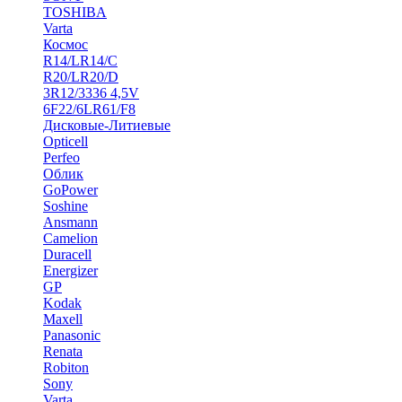
TOSHIBA
Varta
Космос
R14/LR14/C
R20/LR20/D
3R12/3336 4,5V
6F22/6LR61/F8
Дисковые-Литиевые
Opticell
Perfeo
Облик
GoPower
Soshine
Ansmann
Camelion
Duracell
Energizer
GP
Kodak
Maxell
Panasonic
Renata
Robiton
Sony
Varta