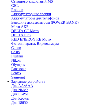
Cвинцово-кислотный MS
GEL
Robiton
Аккумуляторные сборки
Аккумуляторы для телефонов
Внешние аккумуляторы (POWER BANK)
Мото АКБ
DELTA CT Мото
DELTA EPS
RED ENERGY RE Мото
Фотоаппараты, Видеокамеры
Canon
Casio
Fujifilm
Nikon
Olympus
Panasonic
Pentax
Samsung
Зарядные устройства
Для AA/AAA
Для Ni-Mh
Для Li-Pol
Для Кроны
Для 18650