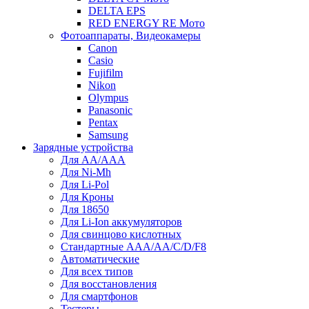
DELTA EPS
RED ENERGY RE Мото
Фотоаппараты, Видеокамеры
Canon
Casio
Fujifilm
Nikon
Olympus
Panasonic
Pentax
Samsung
Зарядные устройства
Для AA/AAA
Для Ni-Mh
Для Li-Pol
Для Кроны
Для 18650
Для Li-Ion аккумуляторов
Для свинцово кислотных
Стандартные ААА/АА/С/D/F8
Автоматические
Для всех типов
Для восстановления
Для смартфонов
Тестеры