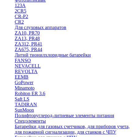
123A
2CR5
CR-P2
CR2
Для слуховых аппаратов
ZA10, PR70
ZA13, PR48
ZA312, PR41
ZA675, PR44
Литий тионилхлоридные батарейки
FANSO
NEVACELL
REVOLTA
EEMB
GoPower
Minamoto
Robiton ER 3.6
Saft LS
TADIRAN
SunMoon
Полифторуглерод-литиевые элементы питания
Спецэлементы
Батарейки для газовых счетчиков, для приборов учета,
для пожарной сигнализации, для станков с ЧПУ