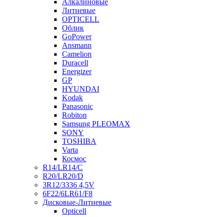
Алкалиновые
Литиевые
OPTICELL
Облик
GoPower
Ansmann
Camelion
Duracell
Energizer
GP
HYUNDAI
Kodak
Panasonic
Robiton
Samsung PLEOMAX
SONY
TOSHIBA
Varta
Космос
R14/LR14/C
R20/LR20/D
3R12/3336 4,5V
6F22/6LR61/F8
Дисковые-Литиевые
Opticell