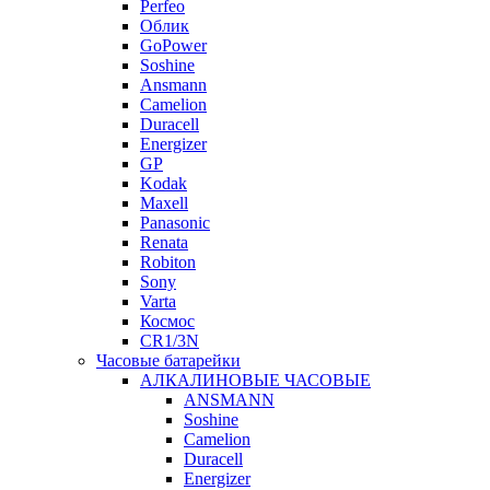
Perfeo
Облик
GoPower
Soshine
Ansmann
Camelion
Duracell
Energizer
GP
Kodak
Maxell
Panasonic
Renata
Robiton
Sony
Varta
Космос
CR1/3N
Часовые батарейки
АЛКАЛИНОВЫЕ ЧАСОВЫЕ
ANSMANN
Soshine
Camelion
Duracell
Energizer