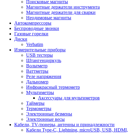
Поисковые магниты
Магнитные держатели инструмента
Магнитные держатели для сварки
Неодимовые магниты
Автокомпрессоры
Беспроводные звонки
Газовые горелки
Диски
Verbatim
Измерительные приборы
USB тестеры
Штангенциркуль
Вольтметр
Ваттметры
Реле напряжения
Дальномер
Инфракрасный термометр
Мультиметры
Аксессуары для мультиметров
Таймеры
Термометры
Электронные безмены
Электронные весы
Кабели, TV-тюнеры, антенны и принадлежности
Кабели Type-C, Lightning, microUSB, USB, HDMI,