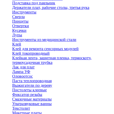
Подставка под паяльник
Держатели плат, рабочие столы, третья рука
Инструменты
Сверла
Пинцеты
Отвертки
Кусачки
Лупы
Инструменты из медицинской стали
Клей
Клей для ремонта сенсорных модулей
Клей токопроводный
Клейкая лента, защитная пленка, термоскотч,
термоусадочная трубка
Лак для плат
Лампа УФ
Оловоотсос
Паста теплопроводная
Выжигатели по дереву
Пистолеты клеевые
Фиксатор резьбы
Смазочные материалы
Ультразвуковые ванны
Текстолит
Макетные платы