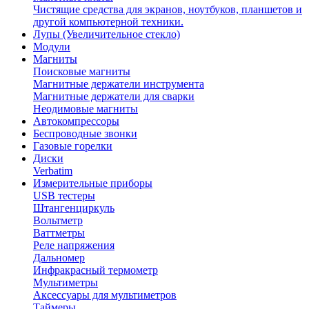
Чистящие средства для экранов, ноутбуков, планшетов и
другой компьютерной техники.
Лупы (Увеличительное стекло)
Модули
Магниты
Поисковые магниты
Магнитные держатели инструмента
Магнитные держатели для сварки
Неодимовые магниты
Автокомпрессоры
Беспроводные звонки
Газовые горелки
Диски
Verbatim
Измерительные приборы
USB тестеры
Штангенциркуль
Вольтметр
Ваттметры
Реле напряжения
Дальномер
Инфракрасный термометр
Мультиметры
Аксессуары для мультиметров
Таймеры