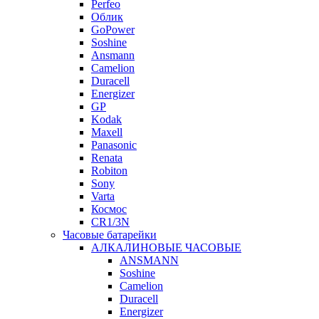
Perfeo
Облик
GoPower
Soshine
Ansmann
Camelion
Duracell
Energizer
GP
Kodak
Maxell
Panasonic
Renata
Robiton
Sony
Varta
Космос
CR1/3N
Часовые батарейки
АЛКАЛИНОВЫЕ ЧАСОВЫЕ
ANSMANN
Soshine
Camelion
Duracell
Energizer