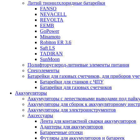
Литий тионилхлоридные батарейки
FANSO
NEVACELL
REVOLTA
EEMB
GoPower
Minamoto
Robiton ER 3.6
Saft LS
TADIRAN
SunMoon
Полифторуглерод-литиевые элементы питания
Спецэлементы
Батарейки для газовых счетчиков, для приборов уче
Батарейки для станков с ЧПУ
Батарейки для газовых счетчиков
Аккумуляторы
Аккумуляторы с лепестковыми выводами под пайку
Аккумуляторы для сборок к аккумуляторному инстр
Аккумуляторы для электроинструментов
Аксессуары
Лента для контактной сварки аккумуляторов
Адаптеры для аккумуляторов
Батареечные отсеки
Футляры для аккумуляторов и батареек