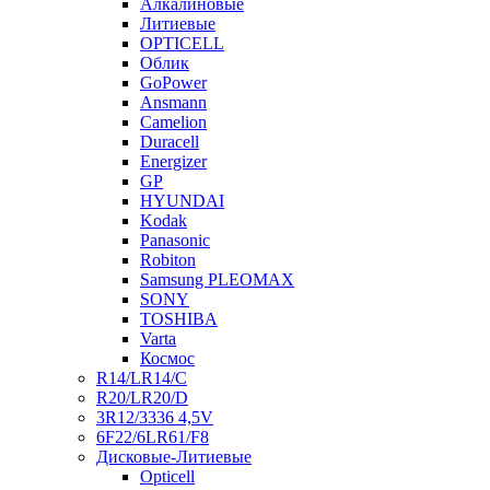
Алкалиновые
Литиевые
OPTICELL
Облик
GoPower
Ansmann
Camelion
Duracell
Energizer
GP
HYUNDAI
Kodak
Panasonic
Robiton
Samsung PLEOMAX
SONY
TOSHIBA
Varta
Космос
R14/LR14/C
R20/LR20/D
3R12/3336 4,5V
6F22/6LR61/F8
Дисковые-Литиевые
Opticell