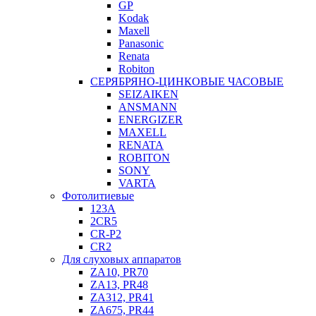
GP
Kodak
Maxell
Panasonic
Renata
Robiton
СЕРЯБРЯНО-ЦИНКОВЫЕ ЧАСОВЫЕ
SEIZAIKEN
ANSMANN
ENERGIZER
MAXELL
RENATA
ROBITON
SONY
VARTA
Фотолитиевые
123A
2CR5
CR-P2
CR2
Для слуховых аппаратов
ZA10, PR70
ZA13, PR48
ZA312, PR41
ZA675, PR44