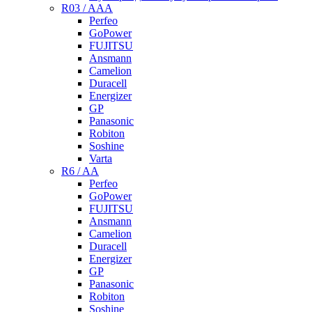
R03 / AAA
Perfeo
GoPower
FUJITSU
Ansmann
Camelion
Duracell
Energizer
GP
Panasonic
Robiton
Soshine
Varta
R6 / AA
Perfeo
GoPower
FUJITSU
Ansmann
Camelion
Duracell
Energizer
GP
Panasonic
Robiton
Soshine