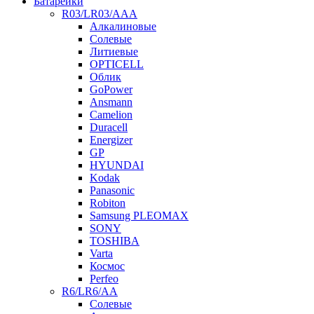
Батарейки
R03/LR03/AAA
Алкалиновые
Солевые
Литиевые
OPTICELL
Облик
GoPower
Ansmann
Camelion
Duracell
Energizer
GP
HYUNDAI
Kodak
Panasonic
Robiton
Samsung PLEOMAX
SONY
TOSHIBA
Varta
Космос
Perfeo
R6/LR6/AA
Солевые