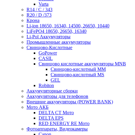
Varta
R14 / C / 343
R20 / D /373
Крона
Li-ion 18650, 16340, 14500, 26650, 10440
LiFePO4 18650, 26650, 16340
Li-Pol Аккумуляторы
Промышленные аккумуляторы
Свинцово-Кислотные
GoPower
CASIL
Свинцово кислотные аккумуляторы MNB
Cвинцово-кислотный MM
Cвинцово-кислотный MS
GEL
Robiton
Аккумуляторные сборки
Аккумуляторы для телефонов
Внешние аккумуляторы (POWER BANK)
Мото АКБ
DELTA CT Мото
DELTA EPS
RED ENERGY RE Мото
Фотоаппараты, Видеокамеры
Canon