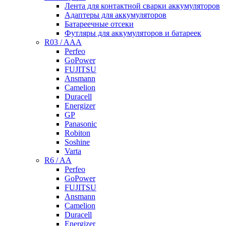
Лента для контактной сварки аккумуляторов
Адаптеры для аккумуляторов
Батареечные отсеки
Футляры для аккумуляторов и батареек
R03 / AAA
Perfeo
GoPower
FUJITSU
Ansmann
Camelion
Duracell
Energizer
GP
Panasonic
Robiton
Soshine
Varta
R6 / AA
Perfeo
GoPower
FUJITSU
Ansmann
Camelion
Duracell
Energizer