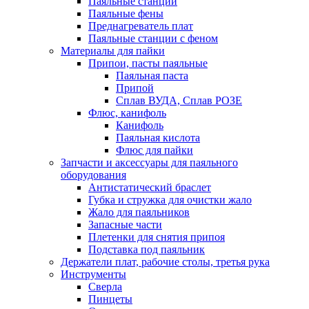
Паяльные станции
Паяльные фены
Преднагреватель плат
Паяльные станции с феном
Материалы для пайки
Припои, пасты паяльные
Паяльная паста
Припой
Сплав ВУДА, Сплав РОЗЕ
Флюс, канифоль
Канифоль
Паяльная кислота
Флюс для пайки
Запчасти и аксессуары для паяльного
оборудования
Антистатический браслет
Губка и стружка для очистки жало
Жало для паяльников
Запасные части
Плетенки для снятия припоя
Подставка под паяльник
Держатели плат, рабочие столы, третья рука
Инструменты
Сверла
Пинцеты