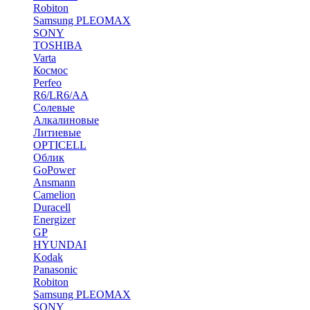
Robiton
Samsung PLEOMAX
SONY
TOSHIBA
Varta
Космос
Perfeo
R6/LR6/AA
Солевые
Алкалиновые
Литиевые
OPTICELL
Облик
GoPower
Ansmann
Camelion
Duracell
Energizer
GP
HYUNDAI
Kodak
Panasonic
Robiton
Samsung PLEOMAX
SONY