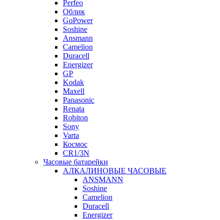
Perfeo
Облик
GoPower
Soshine
Ansmann
Camelion
Duracell
Energizer
GP
Kodak
Maxell
Panasonic
Renata
Robiton
Sony
Varta
Космос
CR1/3N
Часовые батарейки
АЛКАЛИНОВЫЕ ЧАСОВЫЕ
ANSMANN
Soshine
Camelion
Duracell
Energizer