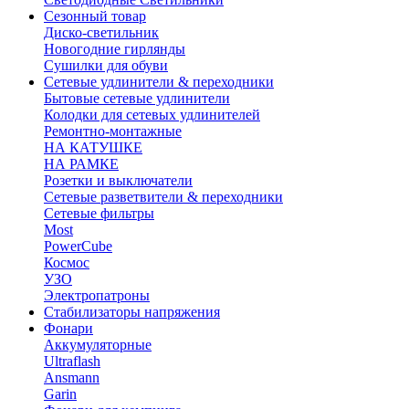
Сезонный товар
Диско-светильник
Новогодние гирлянды
Сушилки для обуви
Сетевые удлинители & переходники
Бытовые сетевые удлинители
Колодки для сетевых удлинителей
Ремонтно-монтажные
НА КАТУШКЕ
НА РАМКЕ
Розетки и выключатели
Сетевые разветвители & переходники
Сетевые фильтры
Most
PowerCube
Космос
УЗО
Электропатроны
Стабилизаторы напряжения
Фонари
Аккумуляторные
Ultraflash
Ansmann
Garin