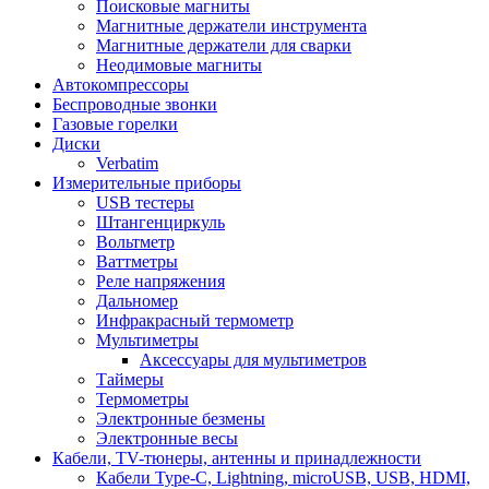
Поисковые магниты
Магнитные держатели инструмента
Магнитные держатели для сварки
Неодимовые магниты
Автокомпрессоры
Беспроводные звонки
Газовые горелки
Диски
Verbatim
Измерительные приборы
USB тестеры
Штангенциркуль
Вольтметр
Ваттметры
Реле напряжения
Дальномер
Инфракрасный термометр
Мультиметры
Аксессуары для мультиметров
Таймеры
Термометры
Электронные безмены
Электронные весы
Кабели, TV-тюнеры, антенны и принадлежности
Кабели Type-C, Lightning, microUSB, USB, HDMI,