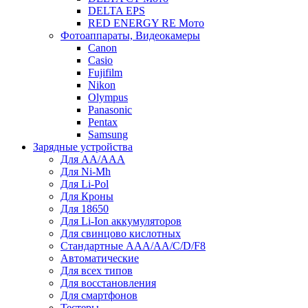
DELTA EPS
RED ENERGY RE Мото
Фотоаппараты, Видеокамеры
Canon
Casio
Fujifilm
Nikon
Olympus
Panasonic
Pentax
Samsung
Зарядные устройства
Для AA/AAA
Для Ni-Mh
Для Li-Pol
Для Кроны
Для 18650
Для Li-Ion аккумуляторов
Для свинцово кислотных
Стандартные ААА/АА/С/D/F8
Автоматические
Для всех типов
Для восстановления
Для смартфонов
Тестеры