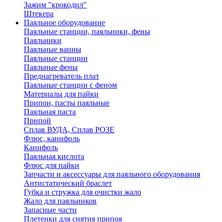
Зажим "крокодил"
Штекера
Паяльное оборудование
Паяльные станции, паяльники, фены
Паяльники
Паяльные ванны
Паяльные станции
Паяльные фены
Преднагреватель плат
Паяльные станции с феном
Материалы для пайки
Припои, пасты паяльные
Паяльная паста
Припой
Сплав ВУДА, Сплав РОЗЕ
Флюс, канифоль
Канифоль
Паяльная кислота
Флюс для пайки
Запчасти и аксессуары для паяльного оборудования
Антистатический браслет
Губка и стружка для очистки жало
Жало для паяльников
Запасные части
Плетенки для снятия припоя