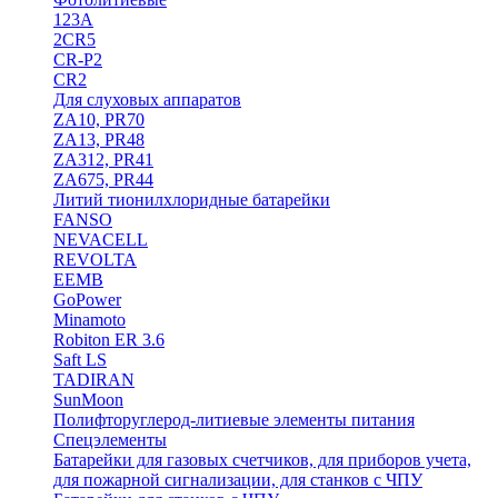
123A
2CR5
CR-P2
CR2
Для слуховых аппаратов
ZA10, PR70
ZA13, PR48
ZA312, PR41
ZA675, PR44
Литий тионилхлоридные батарейки
FANSO
NEVACELL
REVOLTA
EEMB
GoPower
Minamoto
Robiton ER 3.6
Saft LS
TADIRAN
SunMoon
Полифторуглерод-литиевые элементы питания
Спецэлементы
Батарейки для газовых счетчиков, для приборов учета,
для пожарной сигнализации, для станков с ЧПУ