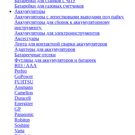
Батарейки для станков с ЧПУ
Батарейки для газовых счетчиков
Аккумуляторы
Аккумуляторы с лепестковыми выводами под пайку.
Аккумуляторы для сборок к аккумуляторному
инструменту.
Аккумуляторы для электроинструментов
Аксессуары
Лента для контактной сварки аккумуляторов
Адаптеры для аккумуляторов
Батареечные отсеки
Футляры для аккумуляторов и батареек
R03 / AAA
Perfeo
GoPower
FUJITSU
Ansmann
Camelion
Duracell
Energizer
GP
Panasonic
Robiton
Soshine
Varta