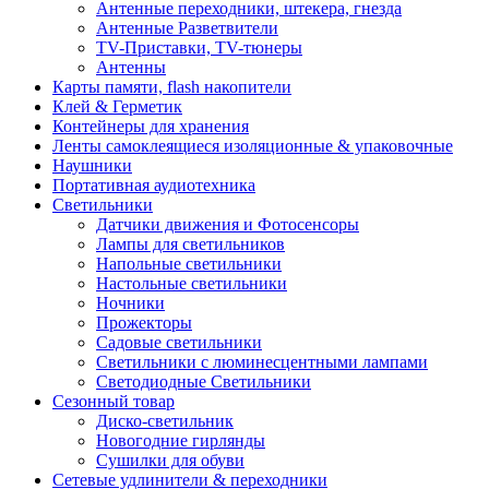
Антенные переходники, штекера, гнезда
Антенные Разветвители
TV-Приставки, TV-тюнеры
Антенны
Карты памяти, flash накопители
Клей & Герметик
Контейнеры для хранения
Ленты самоклеящиеся изоляционные & упаковочные
Наушники
Портативная аудиотехника
Светильники
Датчики движения и Фотосенсоры
Лампы для светильников
Напольные светильники
Настольные светильники
Ночники
Прожекторы
Садовые светильники
Светильники с люминесцентными лампами
Светодиодные Светильники
Сезонный товар
Диско-светильник
Новогодние гирлянды
Сушилки для обуви
Сетевые удлинители & переходники