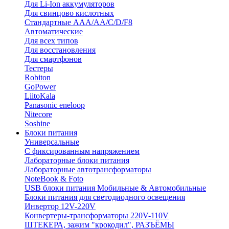
Для Li-Ion аккумуляторов
Для свинцово кислотных
Стандартные ААА/АА/С/D/F8
Автоматические
Для всех типов
Для восстановления
Для смартфонов
Тестеры
Robiton
GoPower
LiitoKala
Panasonic eneloop
Nitecore
Soshine
Блоки питания
Универсальные
C фиксированным напряжением
Лабораторные блоки питания
Лабораторные автотрансформаторы
NoteBook & Foto
USB блоки питания Мобильные & Автомобильные
Блоки питания для светодиодного освещения
Инвертор 12V-220V
Конвертеры-трансформаторы 220V-110V
ШТЕКЕРА, зажим "крокодил", РАЗЪЁМЫ