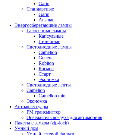
Garin
Стандартные
Garin
Ansman
Энергосберегающие лампы
Галогенные лампы
Капсульные
Линейные
Светодиодные лампы
Camelion
General
Robiton
Космос
Старт
Экономка
Светодиодные ленты
Camelion
Camelion mini
Экономка
Автоаксессуары
FM трансмиттер
Освежитель воздуха для автомобиля
Пакеты с замком (zip-lock)
Умный дом
Умный сетевой фильтр