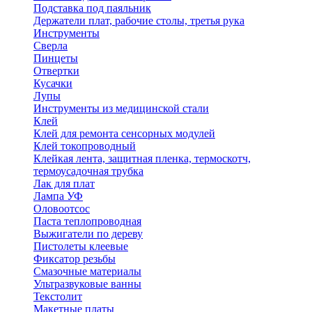
Подставка под паяльник
Держатели плат, рабочие столы, третья рука
Инструменты
Сверла
Пинцеты
Отвертки
Кусачки
Лупы
Инструменты из медицинской стали
Клей
Клей для ремонта сенсорных модулей
Клей токопроводный
Клейкая лента, защитная пленка, термоскотч,
термоусадочная трубка
Лак для плат
Лампа УФ
Оловоотсос
Паста теплопроводная
Выжигатели по дереву
Пистолеты клеевые
Фиксатор резьбы
Смазочные материалы
Ультразвуковые ванны
Текстолит
Макетные платы