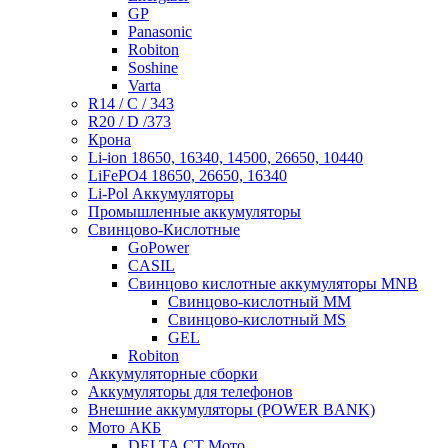
GP
Panasonic
Robiton
Soshine
Varta
R14 / C / 343
R20 / D /373
Крона
Li-ion 18650, 16340, 14500, 26650, 10440
LiFePO4 18650, 26650, 16340
Li-Pol Аккумуляторы
Промышленные аккумуляторы
Свинцово-Кислотные
GoPower
CASIL
Свинцово кислотные аккумуляторы MNB
Cвинцово-кислотный MM
Cвинцово-кислотный MS
GEL
Robiton
Аккумуляторные сборки
Аккумуляторы для телефонов
Внешние аккумуляторы (POWER BANK)
Мото АКБ
DELTA CT Мото