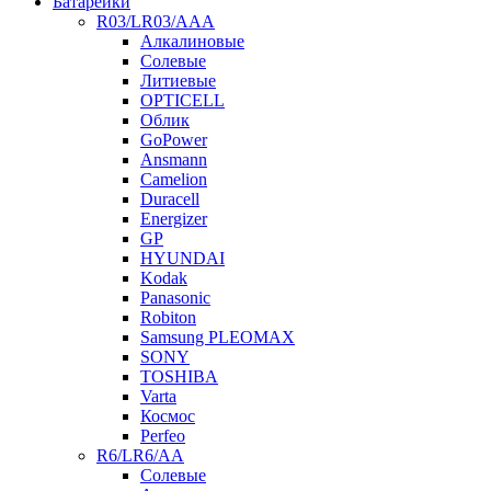
Батарейки
R03/LR03/AAA
Алкалиновые
Солевые
Литиевые
OPTICELL
Облик
GoPower
Ansmann
Camelion
Duracell
Energizer
GP
HYUNDAI
Kodak
Panasonic
Robiton
Samsung PLEOMAX
SONY
TOSHIBA
Varta
Космос
Perfeo
R6/LR6/AA
Солевые