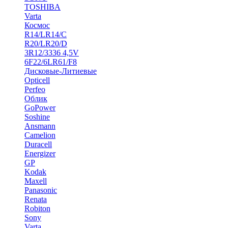
TOSHIBA
Varta
Космос
R14/LR14/C
R20/LR20/D
3R12/3336 4,5V
6F22/6LR61/F8
Дисковые-Литиевые
Opticell
Perfeo
Облик
GoPower
Soshine
Ansmann
Camelion
Duracell
Energizer
GP
Kodak
Maxell
Panasonic
Renata
Robiton
Sony
Varta