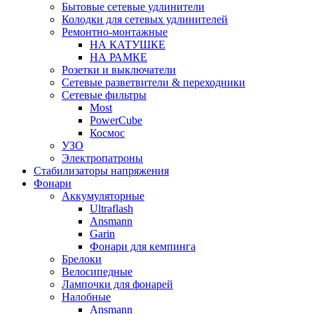
Бытовые сетевые удлинители
Колодки для сетевых удлинителей
Ремонтно-монтажные
НА КАТУШКЕ
НА РАМКЕ
Розетки и выключатели
Сетевые разветвители & переходники
Сетевые фильтры
Most
PowerCube
Космос
УЗО
Электропатроны
Стабилизаторы напряжения
Фонари
Аккумуляторные
Ultraflash
Ansmann
Garin
Фонари для кемпинга
Брелоки
Велосипедные
Лампочки для фонарей
Налобные
Ansmann