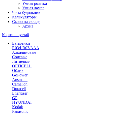
Умная розетка
Умная лампа
Часы-будильник
Калькуляторы
Скоро на складе
Архив
Корзина пуста
0
Батарейки
R03/LR03/AAA
Алкалиновые
Солевые
Литиевые
OPTICELL
Облик
GoPower
Ansmann
Camelion
Duracell
Energizer
GP
HYUNDAI
Kodak
Panasonic