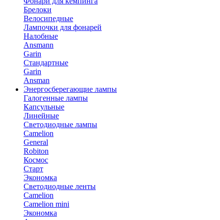
Фонари для кемпинга
Брелоки
Велосипедные
Лампочки для фонарей
Налобные
Ansmann
Garin
Стандартные
Garin
Ansman
Энергосберегающие лампы
Галогенные лампы
Капсульные
Линейные
Светодиодные лампы
Camelion
General
Robiton
Космос
Старт
Экономка
Светодиодные ленты
Camelion
Camelion mini
Экономка