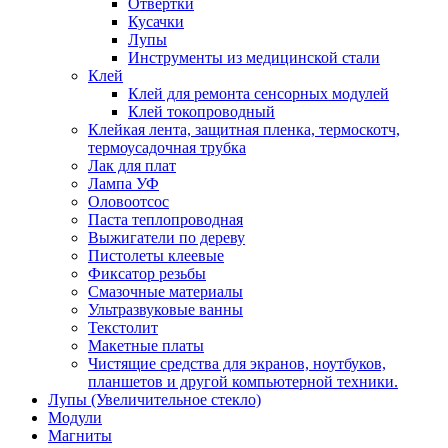
Отвертки
Кусачки
Лупы
Инструменты из медицинской стали
Клей
Клей для ремонта сенсорных модулей
Клей токопроводный
Клейкая лента, защитная пленка, термоскотч,
термоусадочная трубка
Лак для плат
Лампа УФ
Оловоотсос
Паста теплопроводная
Выжигатели по дереву
Пистолеты клеевые
Фиксатор резьбы
Смазочные материалы
Ультразвуковые ванны
Текстолит
Макетные платы
Чистящие средства для экранов, ноутбуков,
планшетов и другой компьютерной техники.
Лупы (Увеличительное стекло)
Модули
Магниты