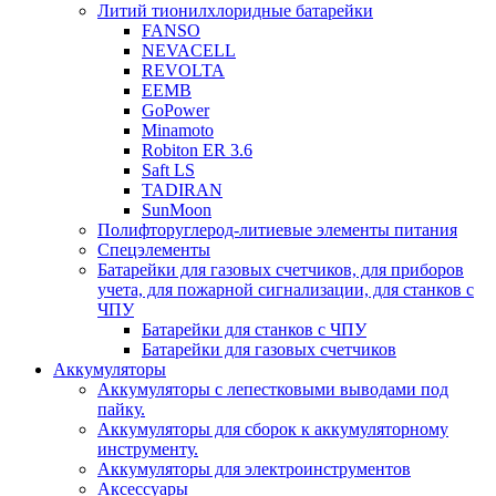
Литий тионилхлоридные батарейки
FANSO
NEVACELL
REVOLTA
EEMB
GoPower
Minamoto
Robiton ER 3.6
Saft LS
TADIRAN
SunMoon
Полифторуглерод-литиевые элементы питания
Спецэлементы
Батарейки для газовых счетчиков, для приборов
учета, для пожарной сигнализации, для станков с
ЧПУ
Батарейки для станков с ЧПУ
Батарейки для газовых счетчиков
Аккумуляторы
Аккумуляторы с лепестковыми выводами под
пайку.
Аккумуляторы для сборок к аккумуляторному
инструменту.
Аккумуляторы для электроинструментов
Аксессуары