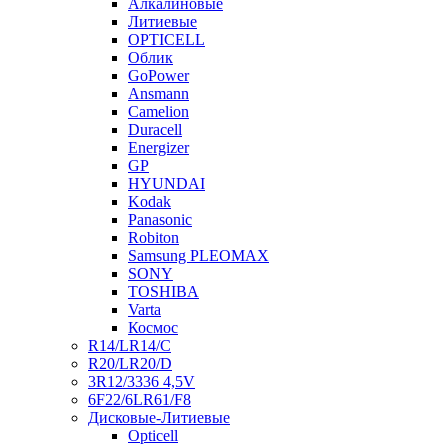
Алкалиновые
Литиевые
OPTICELL
Облик
GoPower
Ansmann
Camelion
Duracell
Energizer
GP
HYUNDAI
Kodak
Panasonic
Robiton
Samsung PLEOMAX
SONY
TOSHIBA
Varta
Космос
R14/LR14/C
R20/LR20/D
3R12/3336 4,5V
6F22/6LR61/F8
Дисковые-Литиевые
Opticell