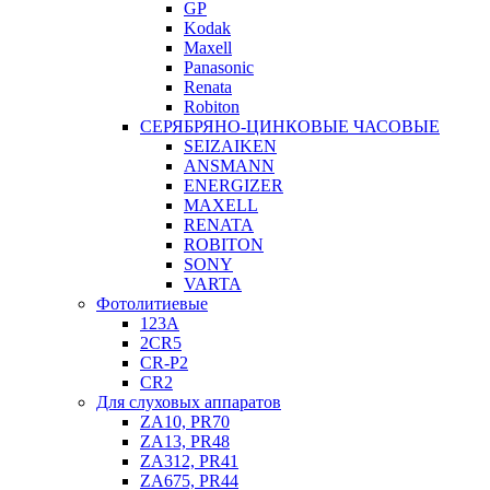
GP
Kodak
Maxell
Panasonic
Renata
Robiton
СЕРЯБРЯНО-ЦИНКОВЫЕ ЧАСОВЫЕ
SEIZAIKEN
ANSMANN
ENERGIZER
MAXELL
RENATA
ROBITON
SONY
VARTA
Фотолитиевые
123A
2CR5
CR-P2
CR2
Для слуховых аппаратов
ZA10, PR70
ZA13, PR48
ZA312, PR41
ZA675, PR44