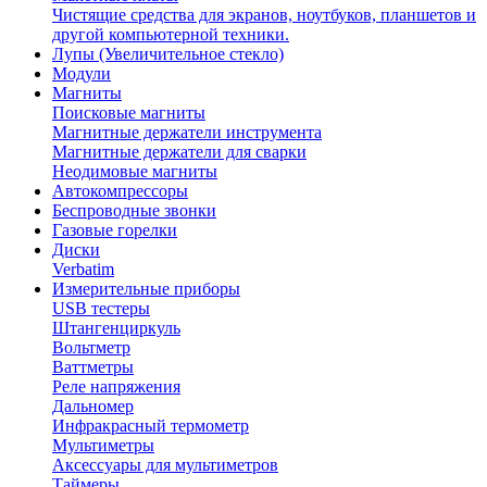
Чистящие средства для экранов, ноутбуков, планшетов и
другой компьютерной техники.
Лупы (Увеличительное стекло)
Модули
Магниты
Поисковые магниты
Магнитные держатели инструмента
Магнитные держатели для сварки
Неодимовые магниты
Автокомпрессоры
Беспроводные звонки
Газовые горелки
Диски
Verbatim
Измерительные приборы
USB тестеры
Штангенциркуль
Вольтметр
Ваттметры
Реле напряжения
Дальномер
Инфракрасный термометр
Мультиметры
Аксессуары для мультиметров
Таймеры