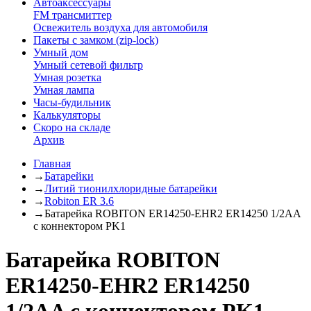
Автоаксессуары
FM трансмиттер
Освежитель воздуха для автомобиля
Пакеты с замком (zip-lock)
Умный дом
Умный сетевой фильтр
Умная розетка
Умная лампа
Часы-будильник
Калькуляторы
Скоро на складе
Архив
Главная
→
Батарейки
→
Литий тионилхлоридные батарейки
→
Robiton ER 3.6
→
Батарейка ROBITON ER14250-EHR2 ER14250 1/2AA
с коннектором PK1
Батарейка ROBITON
ER14250-EHR2 ER14250