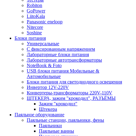
Robiton
GoPower
LiitoKala
Panasonic eneloop
Nitecore
Soshine
Блоки питания
Универсальные
C фиксированным напряжением
Лабораторные блоки питания
Лабораторные автотрансформаторы
NoteBook & Foto
USB блоки питания Мобильные &
Автомобильные
Блоки питания для светодиодного освещения
Инвертор 12V-220V
Конвертеры-трансформаторы 220V-110V
ШТЕКЕРА, зажим "крокодил", РАЗЪЁМЫ
Зажим "крокодил"
Штекера
Паяльное оборудование
Паяльные станции, паяльники, фены
Паяльники
Паяльные ванны