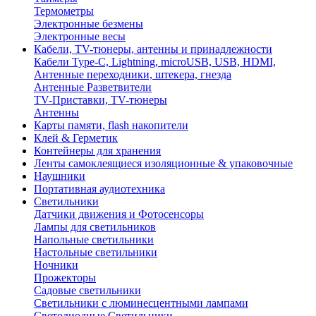
Термометры
Электронные безмены
Электронные весы
Кабели, TV-тюнеры, антенны и принадлежности
Кабели Type-C, Lightning, microUSB, USB, HDMI,
Антенные переходники, штекера, гнезда
Антенные Разветвители
TV-Приставки, TV-тюнеры
Антенны
Карты памяти, flash накопители
Клей & Герметик
Контейнеры для хранения
Ленты самоклеящиеся изоляционные & упаковочные
Наушники
Портативная аудиотехника
Светильники
Датчики движения и Фотосенсоры
Лампы для светильников
Напольные светильники
Настольные светильники
Ночники
Прожекторы
Садовые светильники
Светильники с люминесцентными лампами
Светодиодные Светильники