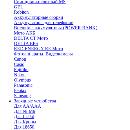
Cвинцово-кислотный MS
GEL
Robiton
Аккумуляторные сборки
Аккумуляторы для телефонов
Внешние аккумуляторы (POWER BANK)
Мото АКБ
DELTA CT Мото
DELTA EPS
RED ENERGY RE Мото
Фотоаппараты, Видеокамеры
Canon
Casio
Fujifilm
Nikon
Olympus
Panasonic
Pentax
Samsung
Зарядные устройства
Для AA/AAA
Для Ni-Mh
Для Li-Pol
Для Кроны
Для 18650