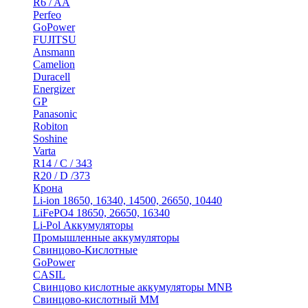
R6 / AA
Perfeo
GoPower
FUJITSU
Ansmann
Camelion
Duracell
Energizer
GP
Panasonic
Robiton
Soshine
Varta
R14 / C / 343
R20 / D /373
Крона
Li-ion 18650, 16340, 14500, 26650, 10440
LiFePO4 18650, 26650, 16340
Li-Pol Аккумуляторы
Промышленные аккумуляторы
Свинцово-Кислотные
GoPower
CASIL
Свинцово кислотные аккумуляторы MNB
Cвинцово-кислотный MM