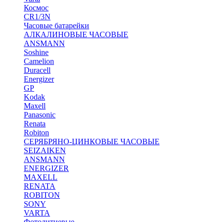
Космос
CR1/3N
Часовые батарейки
АЛКАЛИНОВЫЕ ЧАСОВЫЕ
ANSMANN
Soshine
Camelion
Duracell
Energizer
GP
Kodak
Maxell
Panasonic
Renata
Robiton
СЕРЯБРЯНО-ЦИНКОВЫЕ ЧАСОВЫЕ
SEIZAIKEN
ANSMANN
ENERGIZER
MAXELL
RENATA
ROBITON
SONY
VARTA
Фотолитиевые