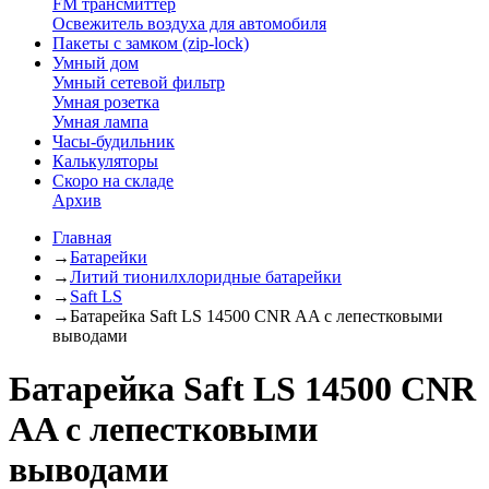
FM трансмиттер
Освежитель воздуха для автомобиля
Пакеты с замком (zip-lock)
Умный дом
Умный сетевой фильтр
Умная розетка
Умная лампа
Часы-будильник
Калькуляторы
Скоро на складе
Архив
Главная
→
Батарейки
→
Литий тионилхлоридные батарейки
→
Saft LS
→
Батарейка Saft LS 14500 CNR AA с лепестковыми
выводами
Батарейка Saft LS 14500 CNR
AA с лепестковыми
выводами