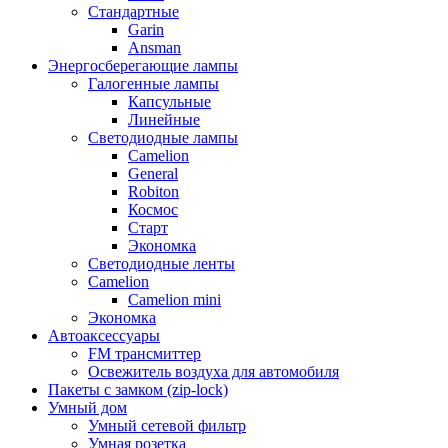
Стандартные
Garin
Ansman
Энергосберегающие лампы
Галогенные лампы
Капсульные
Линейные
Светодиодные лампы
Camelion
General
Robiton
Космос
Старт
Экономка
Светодиодные ленты
Camelion
Camelion mini
Экономка
Автоаксессуары
FM трансмиттер
Освежитель воздуха для автомобиля
Пакеты с замком (zip-lock)
Умный дом
Умный сетевой фильтр
Умная розетка