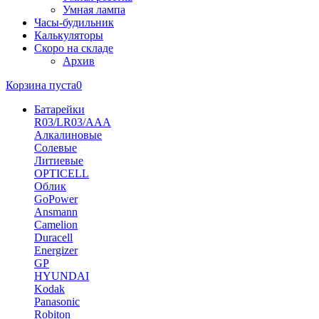
Умная лампа
Часы-будильник
Калькуляторы
Скоро на складе
Архив
Корзина пуста
0
Батарейки
R03/LR03/AAA
Алкалиновые
Солевые
Литиевые
OPTICELL
Облик
GoPower
Ansmann
Camelion
Duracell
Energizer
GP
HYUNDAI
Kodak
Panasonic
Robiton