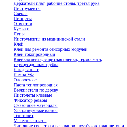
Держатели плат, рабочие столы, третья рука
Инструменты
Сверла
Пинцеты
Отвертки
Кусачки
Лупы
Инструменты из медицинской стали
Клей
Клей для ремонта сенсорных модулей
Клей токопроводный
Клейкая лента, защитная пленка, термоскотч,
термоусадочная трубка
Лак для плат
Лампа УФ
Оловоотсос
Паста теплопроводная
Выжигатели по дереву
Пистолеты клеевые
Фиксатор резьбы
Смазочные материалы
Ультразвуковые ванны
Текстолит
Макетные платы
Чистящие средства для экранов, ноутбуков, планшетов и