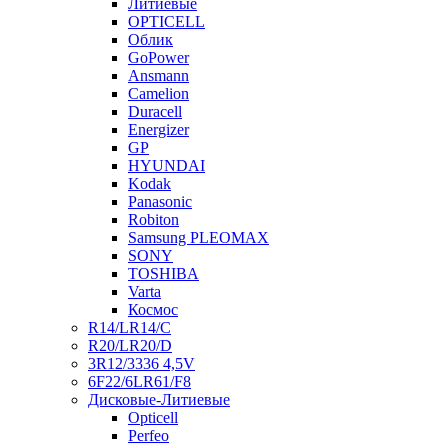
Литиевые
OPTICELL
Облик
GoPower
Ansmann
Camelion
Duracell
Energizer
GP
HYUNDAI
Kodak
Panasonic
Robiton
Samsung PLEOMAX
SONY
TOSHIBA
Varta
Космос
R14/LR14/C
R20/LR20/D
3R12/3336 4,5V
6F22/6LR61/F8
Дисковые-Литиевые
Opticell
Perfeo