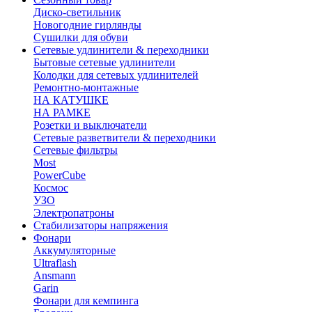
Диско-светильник
Новогодние гирлянды
Сушилки для обуви
Сетевые удлинители & переходники
Бытовые сетевые удлинители
Колодки для сетевых удлинителей
Ремонтно-монтажные
НА КАТУШКЕ
НА РАМКЕ
Розетки и выключатели
Сетевые разветвители & переходники
Сетевые фильтры
Most
PowerCube
Космос
УЗО
Электропатроны
Стабилизаторы напряжения
Фонари
Аккумуляторные
Ultraflash
Ansmann
Garin
Фонари для кемпинга