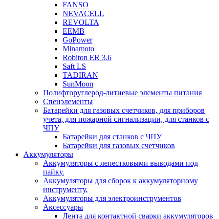
FANSO
NEVACELL
REVOLTA
EEMB
GoPower
Minamoto
Robiton ER 3.6
Saft LS
TADIRAN
SunMoon
Полифторуглерод-литиевые элементы питания
Спецэлементы
Батарейки для газовых счетчиков, для приборов
учета, для пожарной сигнализации, для станков с
ЧПУ
Батарейки для станков с ЧПУ
Батарейки для газовых счетчиков
Аккумуляторы
Аккумуляторы с лепестковыми выводами под
пайку.
Аккумуляторы для сборок к аккумуляторному
инструменту.
Аккумуляторы для электроинструментов
Аксессуары
Лента для контактной сварки аккумуляторов