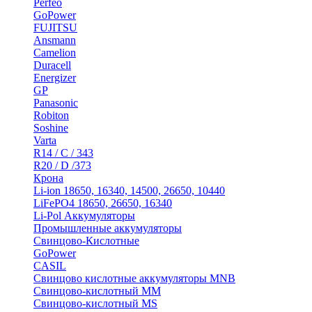
Perfeo
GoPower
FUJITSU
Ansmann
Camelion
Duracell
Energizer
GP
Panasonic
Robiton
Soshine
Varta
R14 / C / 343
R20 / D /373
Крона
Li-ion 18650, 16340, 14500, 26650, 10440
LiFePO4 18650, 26650, 16340
Li-Pol Аккумуляторы
Промышленные аккумуляторы
Свинцово-Кислотные
GoPower
CASIL
Свинцово кислотные аккумуляторы MNB
Cвинцово-кислотный MM
Cвинцово-кислотный MS