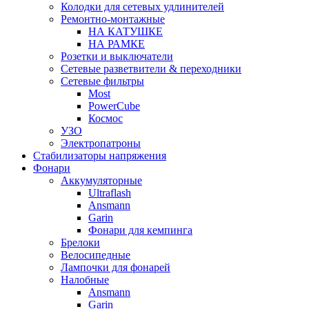
Колодки для сетевых удлинителей
Ремонтно-монтажные
НА КАТУШКЕ
НА РАМКЕ
Розетки и выключатели
Сетевые разветвители & переходники
Сетевые фильтры
Most
PowerCube
Космос
УЗО
Электропатроны
Стабилизаторы напряжения
Фонари
Аккумуляторные
Ultraflash
Ansmann
Garin
Фонари для кемпинга
Брелоки
Велосипедные
Лампочки для фонарей
Налобные
Ansmann
Garin