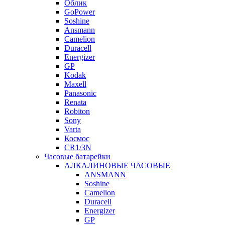
Облик
GoPower
Soshine
Ansmann
Camelion
Duracell
Energizer
GP
Kodak
Maxell
Panasonic
Renata
Robiton
Sony
Varta
Космос
CR1/3N
Часовые батарейки
АЛКАЛИНОВЫЕ ЧАСОВЫЕ
ANSMANN
Soshine
Camelion
Duracell
Energizer
GP