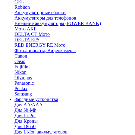
GEL
Robiton
Аккумуляторные сборки
Аккумуляторы для телефонов
Внешние аккумуляторы (POWER BANK)
Мото АКБ
DELTA CT Мото
DELTA EPS
RED ENERGY RE Мото
Фотоаппараты, Видеокамеры
Canon
Casio
Fujifilm
Nikon
Olympus
Panasonic
Pentax
Samsung
Зарядные устройства
Для AA/AAA
Для Ni-Mh
Для Li-Pol
Для Кроны
Для 18650
Для Li-Ion аккумуляторов