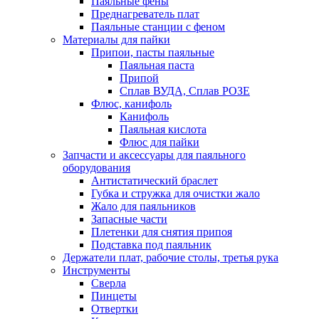
Паяльные фены
Преднагреватель плат
Паяльные станции с феном
Материалы для пайки
Припои, пасты паяльные
Паяльная паста
Припой
Сплав ВУДА, Сплав РОЗЕ
Флюс, канифоль
Канифоль
Паяльная кислота
Флюс для пайки
Запчасти и аксессуары для паяльного
оборудования
Антистатический браслет
Губка и стружка для очистки жало
Жало для паяльников
Запасные части
Плетенки для снятия припоя
Подставка под паяльник
Держатели плат, рабочие столы, третья рука
Инструменты
Сверла
Пинцеты
Отвертки