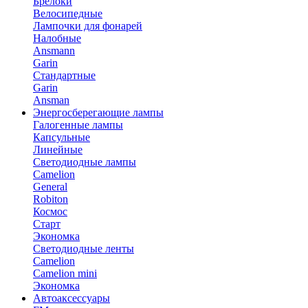
Брелоки
Велосипедные
Лампочки для фонарей
Налобные
Ansmann
Garin
Стандартные
Garin
Ansman
Энергосберегающие лампы
Галогенные лампы
Капсульные
Линейные
Светодиодные лампы
Camelion
General
Robiton
Космос
Старт
Экономка
Светодиодные ленты
Camelion
Camelion mini
Экономка
Автоаксессуары