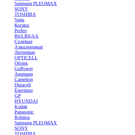
Samsung PLEOMAX
SONY
TOSHIBA
Varta
Космос
Perfeo
R6/LR6/AA
Солевые
Алкалиновые
Литиевые
OPTICELL
Облик
GoPower
Ansmann
Camelion
Duracell
Energizer
GP
HYUNDAI
Kodak
Panasonic
Robiton
Samsung PLEOMAX
SONY
TOSHIBA