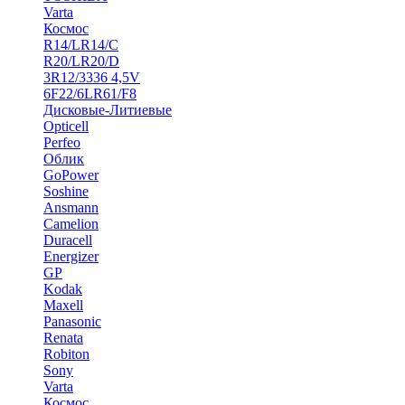
Varta
Космос
R14/LR14/C
R20/LR20/D
3R12/3336 4,5V
6F22/6LR61/F8
Дисковые-Литиевые
Opticell
Perfeo
Облик
GoPower
Soshine
Ansmann
Camelion
Duracell
Energizer
GP
Kodak
Maxell
Panasonic
Renata
Robiton
Sony
Varta
Космос