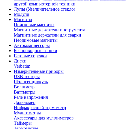
другой компьютерной техники.
Лупы (Увеличительное стекло)
Модули
Магниты
Поисковые магниты
Магнитные держатели инструмента
Магнитные держатели для сварки
Неодимовые магниты
Автокомпрессоры
Беспроводные звонки
Газовые горелки
Диски
Verbatim
Измерительные приборы
USB тестеры
Штангенциркуль
Вольтметр
Ваттметры
Реле напряжения
Дальномер
Инфракрасный термометр
Мультиметры
Аксессуары для мультиметров
Таймеры
Термометры