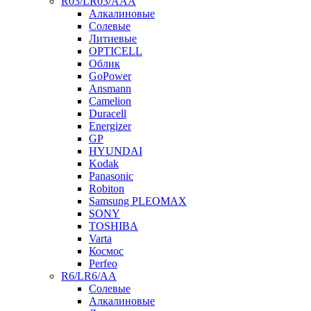
R03/LR03/AAA
Алкалиновые
Солевые
Литиевые
OPTICELL
Облик
GoPower
Ansmann
Camelion
Duracell
Energizer
GP
HYUNDAI
Kodak
Panasonic
Robiton
Samsung PLEOMAX
SONY
TOSHIBA
Varta
Космос
Perfeo
R6/LR6/AA
Солевые
Алкалиновые