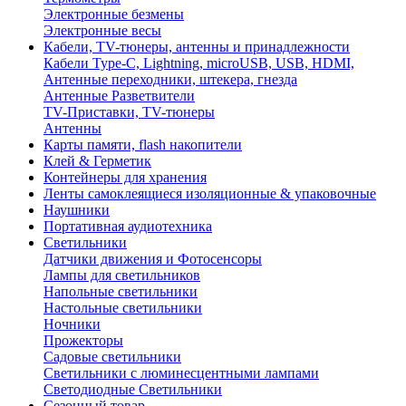
Электронные безмены
Электронные весы
Кабели, TV-тюнеры, антенны и принадлежности
Кабели Type-C, Lightning, microUSB, USB, HDMI,
Антенные переходники, штекера, гнезда
Антенные Разветвители
TV-Приставки, TV-тюнеры
Антенны
Карты памяти, flash накопители
Клей & Герметик
Контейнеры для хранения
Ленты самоклеящиеся изоляционные & упаковочные
Наушники
Портативная аудиотехника
Светильники
Датчики движения и Фотосенсоры
Лампы для светильников
Напольные светильники
Настольные светильники
Ночники
Прожекторы
Садовые светильники
Светильники с люминесцентными лампами
Светодиодные Светильники
Сезонный товар