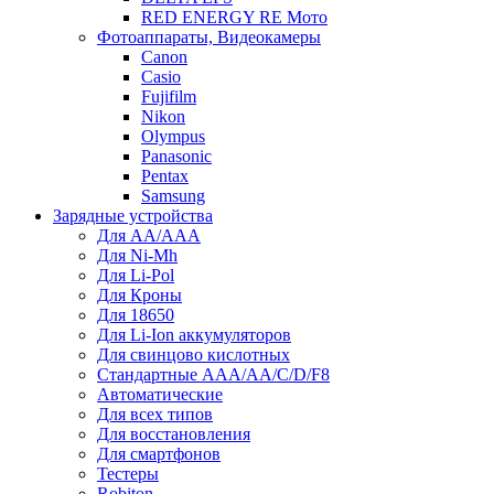
RED ENERGY RE Мото
Фотоаппараты, Видеокамеры
Canon
Casio
Fujifilm
Nikon
Olympus
Panasonic
Pentax
Samsung
Зарядные устройства
Для AA/AAA
Для Ni-Mh
Для Li-Pol
Для Кроны
Для 18650
Для Li-Ion аккумуляторов
Для свинцово кислотных
Стандартные ААА/АА/С/D/F8
Автоматические
Для всех типов
Для восстановления
Для смартфонов
Тестеры
Robiton