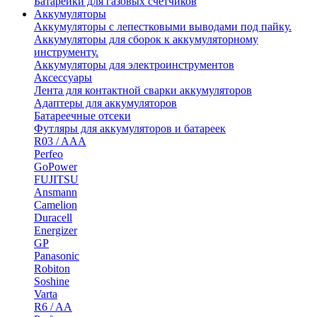
Батарейки для газовых счетчиков
Аккумуляторы
Аккумуляторы с лепестковыми выводами под пайку.
Аккумуляторы для сборок к аккумуляторному
инструменту.
Аккумуляторы для электроинструментов
Аксессуары
Лента для контактной сварки аккумуляторов
Адаптеры для аккумуляторов
Батареечные отсеки
Футляры для аккумуляторов и батареек
R03 / AAA
Perfeo
GoPower
FUJITSU
Ansmann
Camelion
Duracell
Energizer
GP
Panasonic
Robiton
Soshine
Varta
R6 / AA