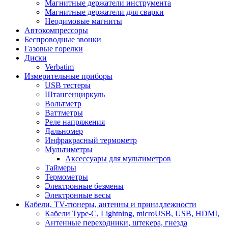
Магнитные держатели инструмента
Магнитные держатели для сварки
Неодимовые магниты
Автокомпрессоры
Беспроводные звонки
Газовые горелки
Диски
Verbatim
Измерительные приборы
USB тестеры
Штангенциркуль
Вольтметр
Ваттметры
Реле напряжения
Дальномер
Инфракрасный термометр
Мультиметры
Аксессуары для мультиметров
Таймеры
Термометры
Электронные безмены
Электронные весы
Кабели, TV-тюнеры, антенны и принадлежности
Кабели Type-C, Lightning, microUSB, USB, HDMI,
Антенные переходники, штекера, гнезда