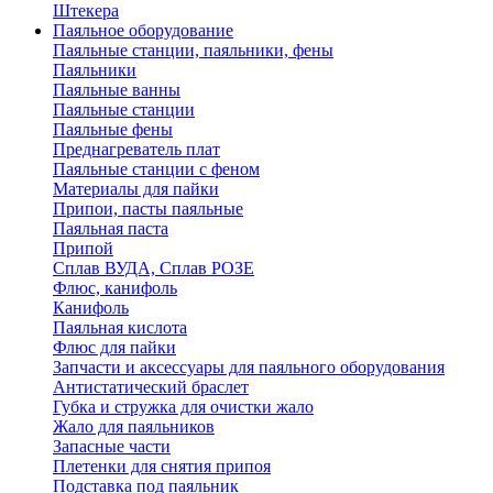
Штекера
Паяльное оборудование
Паяльные станции, паяльники, фены
Паяльники
Паяльные ванны
Паяльные станции
Паяльные фены
Преднагреватель плат
Паяльные станции с феном
Материалы для пайки
Припои, пасты паяльные
Паяльная паста
Припой
Сплав ВУДА, Сплав РОЗЕ
Флюс, канифоль
Канифоль
Паяльная кислота
Флюс для пайки
Запчасти и аксессуары для паяльного оборудования
Антистатический браслет
Губка и стружка для очистки жало
Жало для паяльников
Запасные части
Плетенки для снятия припоя
Подставка под паяльник