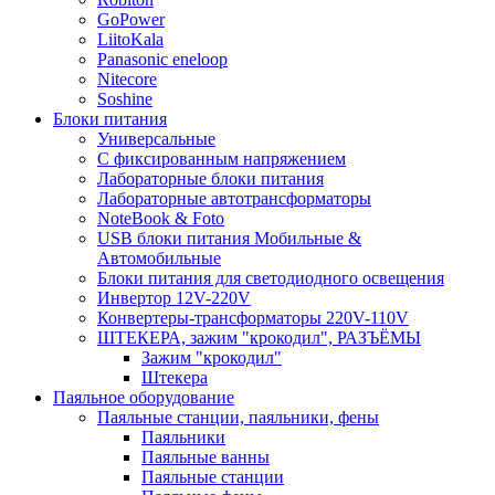
GoPower
LiitoKala
Panasonic eneloop
Nitecore
Soshine
Блоки питания
Универсальные
C фиксированным напряжением
Лабораторные блоки питания
Лабораторные автотрансформаторы
NoteBook & Foto
USB блоки питания Мобильные &
Автомобильные
Блоки питания для светодиодного освещения
Инвертор 12V-220V
Конвертеры-трансформаторы 220V-110V
ШТЕКЕРА, зажим "крокодил", РАЗЪЁМЫ
Зажим "крокодил"
Штекера
Паяльное оборудование
Паяльные станции, паяльники, фены
Паяльники
Паяльные ванны
Паяльные станции