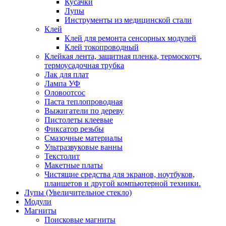
Кусачки
Лупы
Инструменты из медицинской стали
Клей
Клей для ремонта сенсорных модулей
Клей токопроводный
Клейкая лента, защитная пленка, термоскотч,
термоусадочная трубка
Лак для плат
Лампа УФ
Оловоотсос
Паста теплопроводная
Выжигатели по дереву
Пистолеты клеевые
Фиксатор резьбы
Смазочные материалы
Ультразвуковые ванны
Текстолит
Макетные платы
Чистящие средства для экранов, ноутбуков,
планшетов и другой компьютерной техники.
Лупы (Увеличительное стекло)
Модули
Магниты
Поисковые магниты