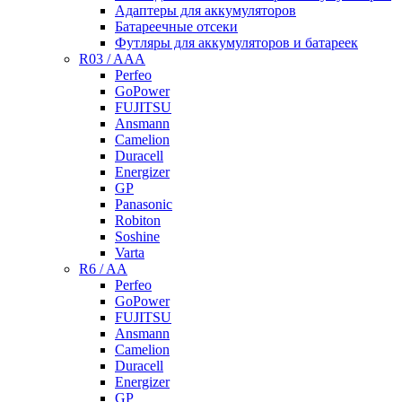
Адаптеры для аккумуляторов
Батареечные отсеки
Футляры для аккумуляторов и батареек
R03 / AAA
Perfeo
GoPower
FUJITSU
Ansmann
Camelion
Duracell
Energizer
GP
Panasonic
Robiton
Soshine
Varta
R6 / AA
Perfeo
GoPower
FUJITSU
Ansmann
Camelion
Duracell
Energizer
GP