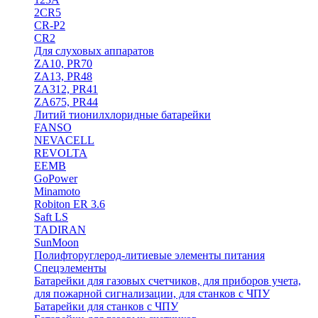
2CR5
CR-P2
CR2
Для слуховых аппаратов
ZA10, PR70
ZA13, PR48
ZA312, PR41
ZA675, PR44
Литий тионилхлоридные батарейки
FANSO
NEVACELL
REVOLTA
EEMB
GoPower
Minamoto
Robiton ER 3.6
Saft LS
TADIRAN
SunMoon
Полифторуглерод-литиевые элементы питания
Спецэлементы
Батарейки для газовых счетчиков, для приборов учета,
для пожарной сигнализации, для станков с ЧПУ
Батарейки для станков с ЧПУ