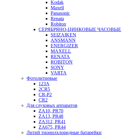
Kodak
Maxell
Panasonic
Renata
Robiton
СЕРЯБРЯНО-ЦИНКОВЫЕ ЧАСОВЫЕ
SEIZAIKEN
ANSMANN
ENERGIZER
MAXELL
RENATA
ROBITON
SONY
VARTA
Фотолитиевые
123A
2CR5
CR-P2
CR2
Для слуховых аппаратов
ZA10, PR70
ZA13, PR48
ZA312, PR41
ZA675, PR44
Литий тионилхлоридные батарейки