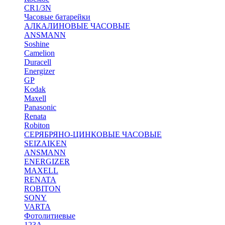
CR1/3N
Часовые батарейки
АЛКАЛИНОВЫЕ ЧАСОВЫЕ
ANSMANN
Soshine
Camelion
Duracell
Energizer
GP
Kodak
Maxell
Panasonic
Renata
Robiton
СЕРЯБРЯНО-ЦИНКОВЫЕ ЧАСОВЫЕ
SEIZAIKEN
ANSMANN
ENERGIZER
MAXELL
RENATA
ROBITON
SONY
VARTA
Фотолитиевые
123A