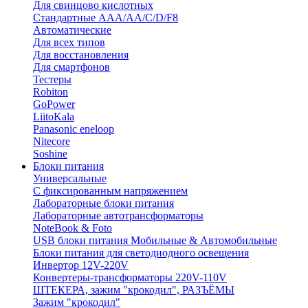
Для свинцово кислотных
Стандартные ААА/АА/С/D/F8
Автоматические
Для всех типов
Для восстановления
Для смартфонов
Тестеры
Robiton
GoPower
LiitoKala
Panasonic eneloop
Nitecore
Soshine
Блоки питания
Универсальные
C фиксированным напряжением
Лабораторные блоки питания
Лабораторные автотрансформаторы
NoteBook & Foto
USB блоки питания Мобильные & Автомобильные
Блоки питания для светодиодного освещения
Инвертор 12V-220V
Конвертеры-трансформаторы 220V-110V
ШТЕКЕРА, зажим "крокодил", РАЗЪЁМЫ
Зажим "крокодил"