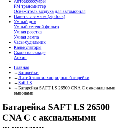
Автоаксессуары
FM трансмиттер
Освежитель воздуха для автомобиля
Пакеты с замком (zip-lock)
Умный дом
Умный сетевой фильтр
Умная розетка
Умная лампа
Часы-будильник
Калькуляторы
Скоро на складе
Архив
Главная
→
Батарейки
→
Литий тионилхлоридные батарейки
→
Saft LS
→
Батарейка SAFT LS 26500 CNA C с аксиальными
выводами
Батарейка SAFT LS 26500
CNA C с аксиальными