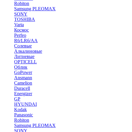
Robiton
Samsung PLEOMAX
SONY
TOSHIBA
Varta
Космос
Perfeo
R6/LR6/AA
Солевые
Алкалиновые
Литиевые
OPTICELL
Облик
GoPower
Ansmann
Camelion
Duracell
Energizer
GP
HYUNDAI
Kodak
Panasonic
Robiton
Samsung PLEOMAX
SONY