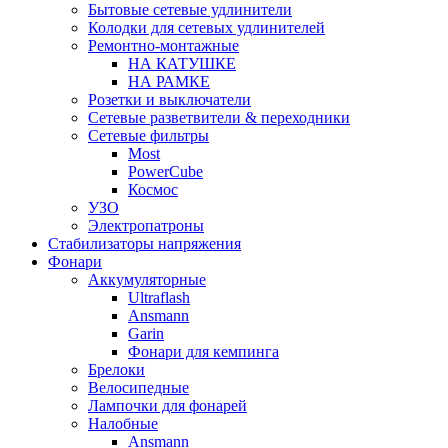
Бытовые сетевые удлинители
Колодки для сетевых удлинителей
Ремонтно-монтажные
НА КАТУШКЕ
НА РАМКЕ
Розетки и выключатели
Сетевые разветвители & переходники
Сетевые фильтры
Most
PowerCube
Космос
УЗО
Электропатроны
Стабилизаторы напряжения
Фонари
Аккумуляторные
Ultraflash
Ansmann
Garin
Фонари для кемпинга
Брелоки
Велосипедные
Лампочки для фонарей
Налобные
Ansmann