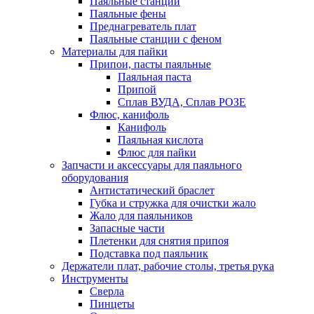
Паяльные станции
Паяльные фены
Преднагреватель плат
Паяльные станции с феном
Материалы для пайки
Припои, пасты паяльные
Паяльная паста
Припой
Сплав ВУДА, Сплав РОЗЕ
Флюс, канифоль
Канифоль
Паяльная кислота
Флюс для пайки
Запчасти и аксессуары для паяльного
оборудования
Антистатический браслет
Губка и стружка для очистки жало
Жало для паяльников
Запасные части
Плетенки для снятия припоя
Подставка под паяльник
Держатели плат, рабочие столы, третья рука
Инструменты
Сверла
Пинцеты