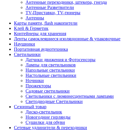
Антенные переходники, штекера, гнезда
Антенные Разветвители
TV-Приставки, TV-тюнеры
Антенны
Карты памяти, flash накопители
Клей & Герметик
Контейнеры для хранения
Ленты самоклеящиеся изоляционные & упаковочные
Наушники
Портативная аудиотехника
Светильники
Датчики движения и Фотосенсоры
Лампы для светильников
Напольные светильники
Настольные светильники
Ночники
Прожекторы
Садовые светильники
Светильники с люминесцентными лампами
Светодиодные Светильники
Сезонный товар
Диско-светильник
Новогодние гирлянды
Сушилки для обуви
Сетевые удлинители & переходники