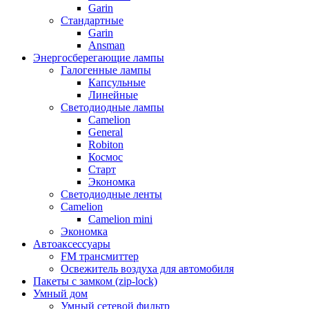
Garin
Стандартные
Garin
Ansman
Энергосберегающие лампы
Галогенные лампы
Капсульные
Линейные
Светодиодные лампы
Camelion
General
Robiton
Космос
Старт
Экономка
Светодиодные ленты
Camelion
Camelion mini
Экономка
Автоаксессуары
FM трансмиттер
Освежитель воздуха для автомобиля
Пакеты с замком (zip-lock)
Умный дом
Умный сетевой фильтр