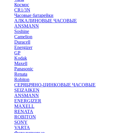
Космос
CR1/3N
Часовые батарейки
АЛКАЛИНОВЫЕ ЧАСОВЫЕ
ANSMANN
Soshine
Camelion
Duracell
Energizer
GP
Kodak
Maxell
Panasonic
Renata
Robiton
СЕРЯБРЯНО-ЦИНКОВЫЕ ЧАСОВЫЕ
SEIZAIKEN
ANSMANN
ENERGIZER
MAXELL
RENATA
ROBITON
SONY
VARTA
Фотолитиевые