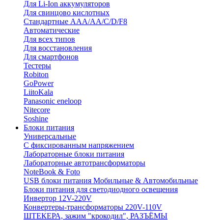
Для Li-Ion аккумуляторов
Для свинцово кислотных
Стандартные ААА/АА/С/D/F8
Автоматические
Для всех типов
Для восстановления
Для смартфонов
Тестеры
Robiton
GoPower
LiitoKala
Panasonic eneloop
Nitecore
Soshine
Блоки питания
Универсальные
C фиксированным напряжением
Лабораторные блоки питания
Лабораторные автотрансформаторы
NoteBook & Foto
USB блоки питания Мобильные & Автомобильные
Блоки питания для светодиодного освещения
Инвертор 12V-220V
Конвертеры-трансформаторы 220V-110V
ШТЕКЕРА, зажим "крокодил", РАЗЪЁМЫ