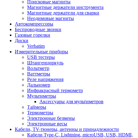
Поисковые магниты
Магнитные держатели инструмента
Магнитные держатели для сварки
Неодимовые магниты
Автокомпрессоры
Беспроводные звонки
Газовые горелки
Диски
Verbatim
Измерительные приборы
USB тестеры
Штангенциркуль
Вольтметр
Ваттметры
Реле напряжения
Дальномер
Инфракрасный термометр
Мультиметры
Аксессуары для мультиметров
Таймеры
Термометры
Электронные безмены
Электронные весы
Кабели, TV-тюнеры, антенны и принадлежности
Кабели Type-C, Lightning, microUSB, USB, HDMI,