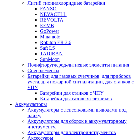
Литий тионилхлоридные батарейки
FANSO
NEVACELL
REVOLTA
EEMB
GoPower
Minamoto
Robiton ER 3.6
Saft LS
TADIRAN
SunMoon
Полифторуглерод-литиевые элементы питания
Спецэлементы
Батарейки для газовых счетчиков, для приборов
учета, для пожарной сигнализации, для станков с
ЧПУ
Батарейки для станков с ЧПУ
Батарейки для газовых счетчиков
Аккумуляторы
Аккумуляторы с лепестковыми выводами под
пайку.
Аккумуляторы для сборок к аккумуляторному
инструменту.
Аккумуляторы для электроинструментов
Аксессуары