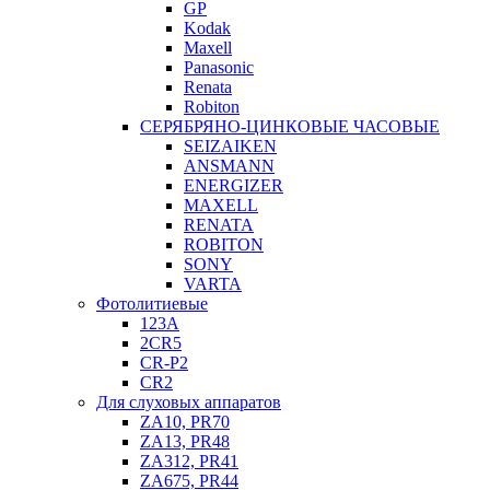
GP
Kodak
Maxell
Panasonic
Renata
Robiton
СЕРЯБРЯНО-ЦИНКОВЫЕ ЧАСОВЫЕ
SEIZAIKEN
ANSMANN
ENERGIZER
MAXELL
RENATA
ROBITON
SONY
VARTA
Фотолитиевые
123A
2CR5
CR-P2
CR2
Для слуховых аппаратов
ZA10, PR70
ZA13, PR48
ZA312, PR41
ZA675, PR44