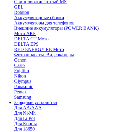
Cвинцово-кислотный MS
GEL
Robiton
Аккумуляторные сборки
Аккумуляторы для телефонов
Внешние аккумуляторы (POWER BANK)
Мото АКБ
DELTA CT Мото
DELTA EPS
RED ENERGY RE Мото
Фотоаппараты, Видеокамеры
Canon
Casio
Fujifilm
Nikon
Olympus
Panasonic
Pentax
Samsung
Зарядные устройства
Для AA/AAA
Для Ni-Mh
Для Li-Pol
Для Кроны
Для 18650