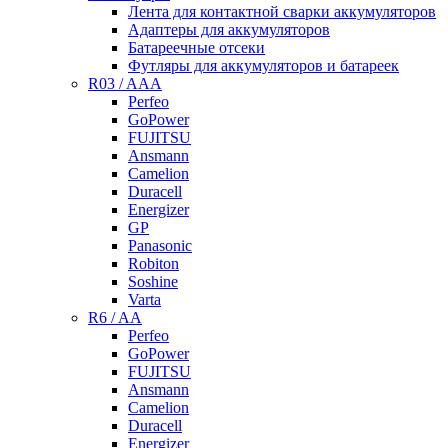
Лента для контактной сварки аккумуляторов
Адаптеры для аккумуляторов
Батареечные отсеки
Футляры для аккумуляторов и батареек
R03 / AAA
Perfeo
GoPower
FUJITSU
Ansmann
Camelion
Duracell
Energizer
GP
Panasonic
Robiton
Soshine
Varta
R6 / AA
Perfeo
GoPower
FUJITSU
Ansmann
Camelion
Duracell
Energizer