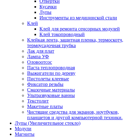
Отвертки
Кусачки
Лупы
Инструменты из медицинской стали
Клей
Клей для ремонта сенсорных модулей
Клей токопроводный
Клейкая лента, защитная пленка, термоскотч,
термоусадочная трубка
Лак для плат
Лампа УФ
Оловоотсос
Паста теплопроводная
Выжигатели по дереву
Пистолеты клеевые
Фиксатор резьбы
Смазочные материалы
Ультразвуковые ванны
Текстолит
Макетные платы
Чистящие средства для экранов, ноутбуков,
планшетов и другой компьютерной техники.
Лупы (Увеличительное стекло)
Модули
Магниты