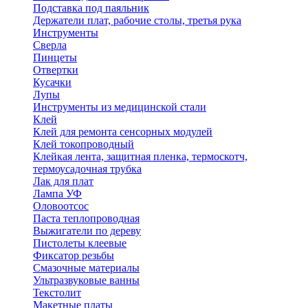
Подставка под паяльник
Держатели плат, рабочие столы, третья рука
Инструменты
Сверла
Пинцеты
Отвертки
Кусачки
Лупы
Инструменты из медицинской стали
Клей
Клей для ремонта сенсорных модулей
Клей токопроводный
Клейкая лента, защитная пленка, термоскотч,
термоусадочная трубка
Лак для плат
Лампа УФ
Оловоотсос
Паста теплопроводная
Выжигатели по дереву
Пистолеты клеевые
Фиксатор резьбы
Смазочные материалы
Ультразвуковые ванны
Текстолит
Макетные платы