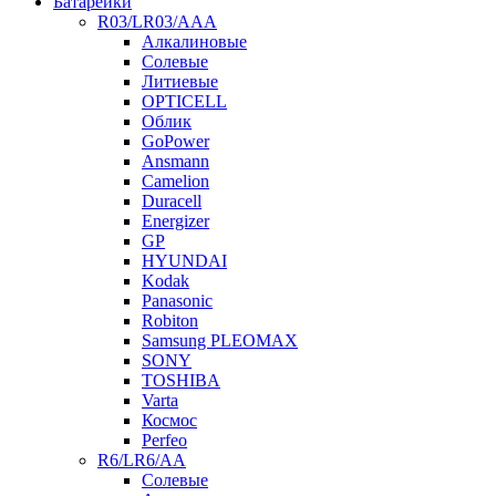
Батарейки
R03/LR03/AAA
Алкалиновые
Солевые
Литиевые
OPTICELL
Облик
GoPower
Ansmann
Camelion
Duracell
Energizer
GP
HYUNDAI
Kodak
Panasonic
Robiton
Samsung PLEOMAX
SONY
TOSHIBA
Varta
Космос
Perfeo
R6/LR6/AA
Солевые