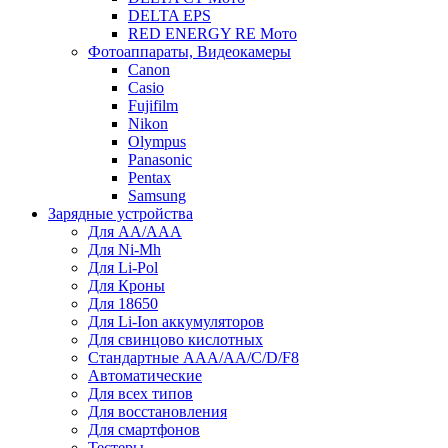
DELTA EPS
RED ENERGY RE Мото
Фотоаппараты, Видеокамеры
Canon
Casio
Fujifilm
Nikon
Olympus
Panasonic
Pentax
Samsung
Зарядные устройства
Для AA/AAA
Для Ni-Mh
Для Li-Pol
Для Кроны
Для 18650
Для Li-Ion аккумуляторов
Для свинцово кислотных
Стандартные ААА/АА/С/D/F8
Автоматические
Для всех типов
Для восстановления
Для смартфонов
Тестеры