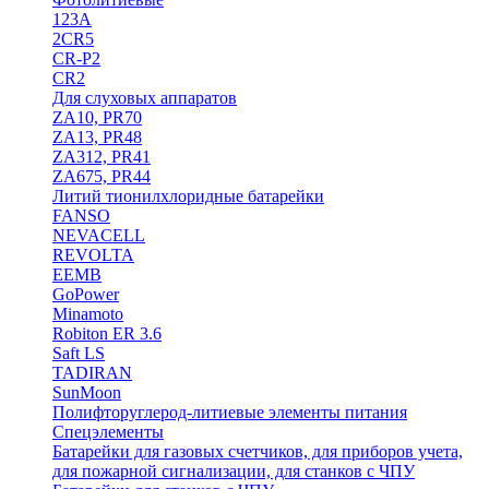
123A
2CR5
CR-P2
CR2
Для слуховых аппаратов
ZA10, PR70
ZA13, PR48
ZA312, PR41
ZA675, PR44
Литий тионилхлоридные батарейки
FANSO
NEVACELL
REVOLTA
EEMB
GoPower
Minamoto
Robiton ER 3.6
Saft LS
TADIRAN
SunMoon
Полифторуглерод-литиевые элементы питания
Спецэлементы
Батарейки для газовых счетчиков, для приборов учета,
для пожарной сигнализации, для станков с ЧПУ