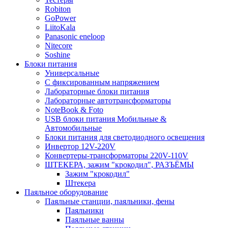
Robiton
GoPower
LiitoKala
Panasonic eneloop
Nitecore
Soshine
Блоки питания
Универсальные
C фиксированным напряжением
Лабораторные блоки питания
Лабораторные автотрансформаторы
NoteBook & Foto
USB блоки питания Мобильные &
Автомобильные
Блоки питания для светодиодного освещения
Инвертор 12V-220V
Конвертеры-трансформаторы 220V-110V
ШТЕКЕРА, зажим "крокодил", РАЗЪЁМЫ
Зажим "крокодил"
Штекера
Паяльное оборудование
Паяльные станции, паяльники, фены
Паяльники
Паяльные ванны