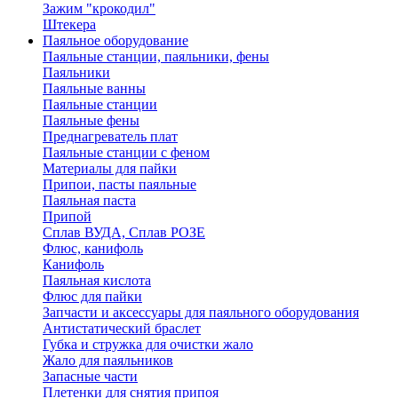
Зажим "крокодил"
Штекера
Паяльное оборудование
Паяльные станции, паяльники, фены
Паяльники
Паяльные ванны
Паяльные станции
Паяльные фены
Преднагреватель плат
Паяльные станции с феном
Материалы для пайки
Припои, пасты паяльные
Паяльная паста
Припой
Сплав ВУДА, Сплав РОЗЕ
Флюс, канифоль
Канифоль
Паяльная кислота
Флюс для пайки
Запчасти и аксессуары для паяльного оборудования
Антистатический браслет
Губка и стружка для очистки жало
Жало для паяльников
Запасные части
Плетенки для снятия припоя