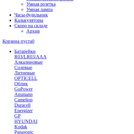
Умная розетка
Умная лампа
Часы-будильник
Калькуляторы
Скоро на складе
Архив
Корзина пуста
0
Батарейки
R03/LR03/AAA
Алкалиновые
Солевые
Литиевые
OPTICELL
Облик
GoPower
Ansmann
Camelion
Duracell
Energizer
GP
HYUNDAI
Kodak
Panasonic