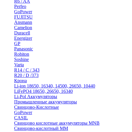
R6 / AA
Perfeo
GoPower
FUJITSU
Ansmann
Camelion
Duracell
Energizer
GP
Panasonic
Robiton
Soshine
Varta
R14 / C / 343
R20 / D /373
Крона
Li-ion 18650, 16340, 14500, 26650, 10440
LiFePO4 18650, 26650, 16340
Li-Pol Аккумуляторы
Промышленные аккумуляторы
Свинцово-Кислотные
GoPower
CASIL
Свинцово кислотные аккумуляторы MNB
Cвинцово-кислотный MM