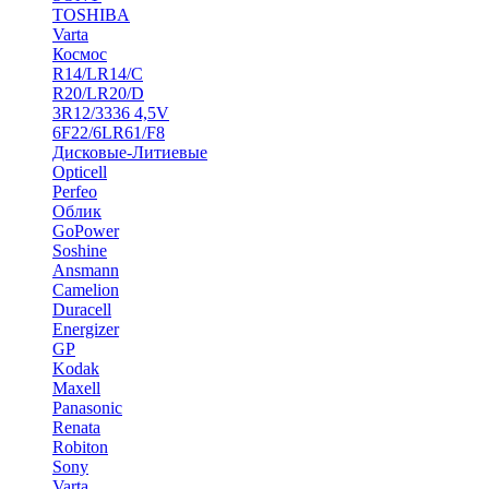
TOSHIBA
Varta
Космос
R14/LR14/C
R20/LR20/D
3R12/3336 4,5V
6F22/6LR61/F8
Дисковые-Литиевые
Opticell
Perfeo
Облик
GoPower
Soshine
Ansmann
Camelion
Duracell
Energizer
GP
Kodak
Maxell
Panasonic
Renata
Robiton
Sony
Varta