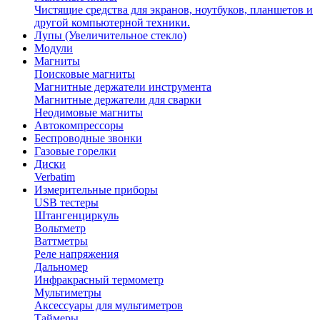
Чистящие средства для экранов, ноутбуков, планшетов и
другой компьютерной техники.
Лупы (Увеличительное стекло)
Модули
Магниты
Поисковые магниты
Магнитные держатели инструмента
Магнитные держатели для сварки
Неодимовые магниты
Автокомпрессоры
Беспроводные звонки
Газовые горелки
Диски
Verbatim
Измерительные приборы
USB тестеры
Штангенциркуль
Вольтметр
Ваттметры
Реле напряжения
Дальномер
Инфракрасный термометр
Мультиметры
Аксессуары для мультиметров
Таймеры