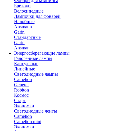
Фонари для кемпинга
Брелоки
Велосипедные
Лампочки для фонарей
Налобные
Ansmann
Garin
Стандартные
Garin
Ansman
Энергосберегающие лампы
Галогенные лампы
Капсульные
Линейные
Светодиодные лампы
Camelion
General
Robiton
Космос
Старт
Экономка
Светодиодные ленты
Camelion
Camelion mini
Экономка