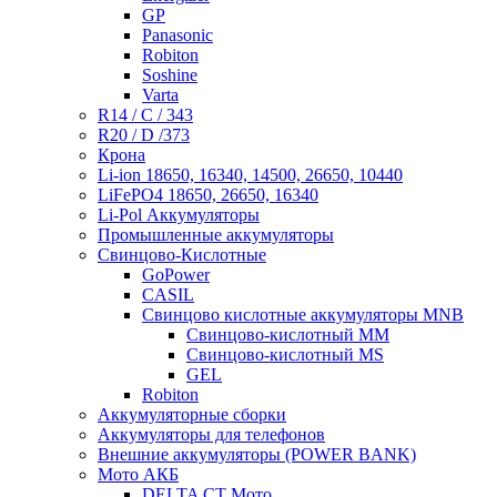
GP
Panasonic
Robiton
Soshine
Varta
R14 / C / 343
R20 / D /373
Крона
Li-ion 18650, 16340, 14500, 26650, 10440
LiFePO4 18650, 26650, 16340
Li-Pol Аккумуляторы
Промышленные аккумуляторы
Свинцово-Кислотные
GoPower
CASIL
Свинцово кислотные аккумуляторы MNB
Cвинцово-кислотный MM
Cвинцово-кислотный MS
GEL
Robiton
Аккумуляторные сборки
Аккумуляторы для телефонов
Внешние аккумуляторы (POWER BANK)
Мото АКБ
DELTA CT Мото