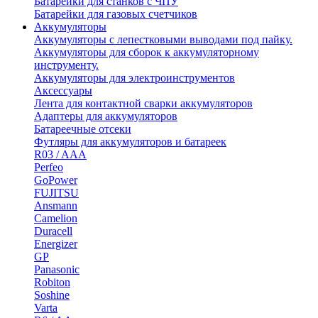
Батарейки для станков с ЧПУ
Батарейки для газовых счетчиков
Аккумуляторы
Аккумуляторы с лепестковыми выводами под пайку.
Аккумуляторы для сборок к аккумуляторному
инструменту.
Аккумуляторы для электроинструментов
Аксессуары
Лента для контактной сварки аккумуляторов
Адаптеры для аккумуляторов
Батареечные отсеки
Футляры для аккумуляторов и батареек
R03 / AAA
Perfeo
GoPower
FUJITSU
Ansmann
Camelion
Duracell
Energizer
GP
Panasonic
Robiton
Soshine
Varta