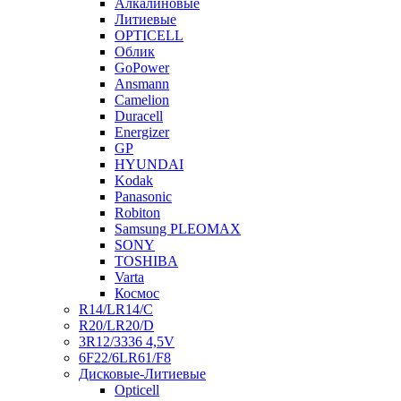
Алкалиновые
Литиевые
OPTICELL
Облик
GoPower
Ansmann
Camelion
Duracell
Energizer
GP
HYUNDAI
Kodak
Panasonic
Robiton
Samsung PLEOMAX
SONY
TOSHIBA
Varta
Космос
R14/LR14/C
R20/LR20/D
3R12/3336 4,5V
6F22/6LR61/F8
Дисковые-Литиевые
Opticell