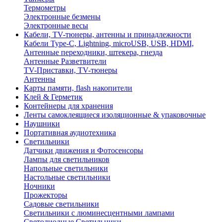
Термометры
Электронные безмены
Электронные весы
Кабели, TV-тюнеры, антенны и принадлежности
Кабели Type-C, Lightning, microUSB, USB, HDMI,
Антенные переходники, штекера, гнезда
Антенные Разветвители
TV-Приставки, TV-тюнеры
Антенны
Карты памяти, flash накопители
Клей & Герметик
Контейнеры для хранения
Ленты самоклеящиеся изоляционные & упаковочные
Наушники
Портативная аудиотехника
Светильники
Датчики движения и Фотосенсоры
Лампы для светильников
Напольные светильники
Настольные светильники
Ночники
Прожекторы
Садовые светильники
Светильники с люминесцентными лампами
Светодиодные Светильники