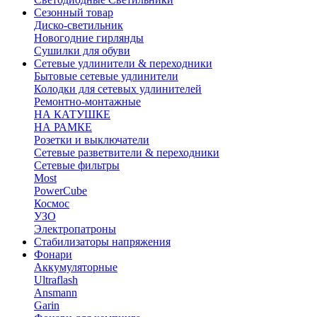
Сезонный товар
Диско-светильник
Новогодние гирлянды
Сушилки для обуви
Сетевые удлинители & переходники
Бытовые сетевые удлинители
Колодки для сетевых удлинителей
Ремонтно-монтажные
НА КАТУШКЕ
НА РАМКЕ
Розетки и выключатели
Сетевые разветвители & переходники
Сетевые фильтры
Most
PowerCube
Космос
УЗО
Электропатроны
Стабилизаторы напряжения
Фонари
Аккумуляторные
Ultraflash
Ansmann
Garin