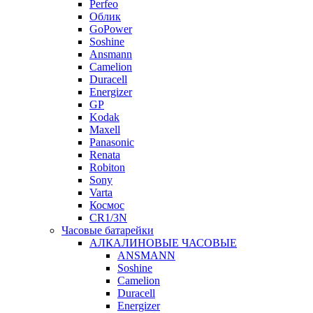
Perfeo
Облик
GoPower
Soshine
Ansmann
Camelion
Duracell
Energizer
GP
Kodak
Maxell
Panasonic
Renata
Robiton
Sony
Varta
Космос
CR1/3N
Часовые батарейки
АЛКАЛИНОВЫЕ ЧАСОВЫЕ
ANSMANN
Soshine
Camelion
Duracell
Energizer