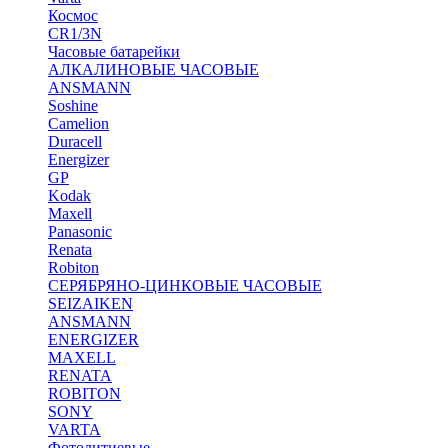
Космос
CR1/3N
Часовые батарейки
АЛКАЛИНОВЫЕ ЧАСОВЫЕ
ANSMANN
Soshine
Camelion
Duracell
Energizer
GP
Kodak
Maxell
Panasonic
Renata
Robiton
СЕРЯБРЯНО-ЦИНКОВЫЕ ЧАСОВЫЕ
SEIZAIKEN
ANSMANN
ENERGIZER
MAXELL
RENATA
ROBITON
SONY
VARTA
Фотолитиевые