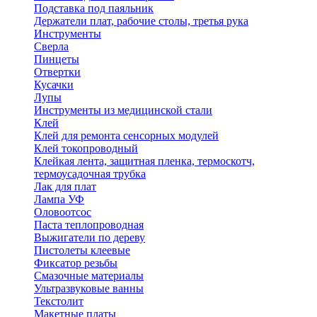
Подставка под паяльник
Держатели плат, рабочие столы, третья рука
Инструменты
Сверла
Пинцеты
Отвертки
Кусачки
Лупы
Инструменты из медицинской стали
Клей
Клей для ремонта сенсорных модулей
Клей токопроводный
Клейкая лента, защитная пленка, термоскотч,
термоусадочная трубка
Лак для плат
Лампа УФ
Оловоотсос
Паста теплопроводная
Выжигатели по дереву
Пистолеты клеевые
Фиксатор резьбы
Смазочные материалы
Ультразвуковые ванны
Текстолит
Макетные платы