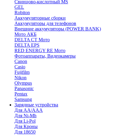
Cвинцово-кислотный MS
GEL
Robiton
Аккумуляторные сборки
Аккумуляторы для телефонов
Внешние аккумуляторы (POWER BANK)
Мото АКБ
DELTA CT Мото
DELTA EPS
RED ENERGY RE Мото
Фотоаппараты, Видеокамеры
Canon
Casio
Fujifilm
Nikon
Olympus
Panasonic
Pentax
Samsung
Зарядные устройства
Для AA/AAA
Для Ni-Mh
Для Li-Pol
Для Кроны
Для 18650