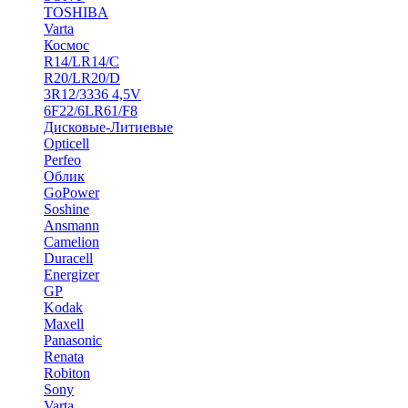
TOSHIBA
Varta
Космос
R14/LR14/C
R20/LR20/D
3R12/3336 4,5V
6F22/6LR61/F8
Дисковые-Литиевые
Opticell
Perfeo
Облик
GoPower
Soshine
Ansmann
Camelion
Duracell
Energizer
GP
Kodak
Maxell
Panasonic
Renata
Robiton
Sony
Varta