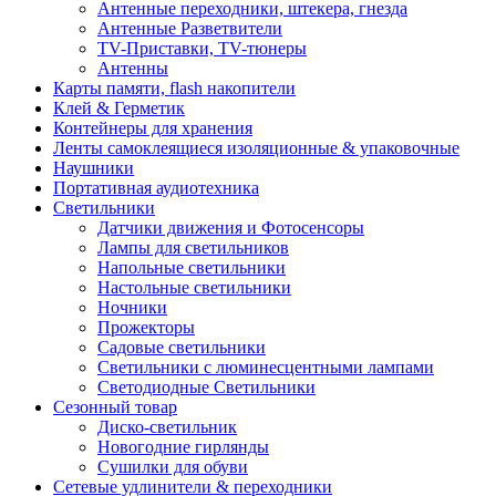
Антенные переходники, штекера, гнезда
Антенные Разветвители
TV-Приставки, TV-тюнеры
Антенны
Карты памяти, flash накопители
Клей & Герметик
Контейнеры для хранения
Ленты самоклеящиеся изоляционные & упаковочные
Наушники
Портативная аудиотехника
Светильники
Датчики движения и Фотосенсоры
Лампы для светильников
Напольные светильники
Настольные светильники
Ночники
Прожекторы
Садовые светильники
Светильники с люминесцентными лампами
Светодиодные Светильники
Сезонный товар
Диско-светильник
Новогодние гирлянды
Сушилки для обуви
Сетевые удлинители & переходники