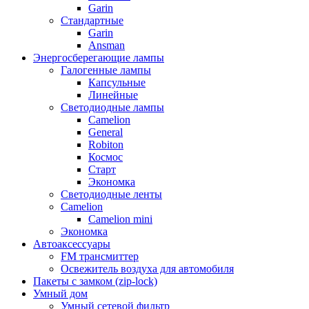
Garin
Стандартные
Garin
Ansman
Энергосберегающие лампы
Галогенные лампы
Капсульные
Линейные
Светодиодные лампы
Camelion
General
Robiton
Космос
Старт
Экономка
Светодиодные ленты
Camelion
Camelion mini
Экономка
Автоаксессуары
FM трансмиттер
Освежитель воздуха для автомобиля
Пакеты с замком (zip-lock)
Умный дом
Умный сетевой фильтр