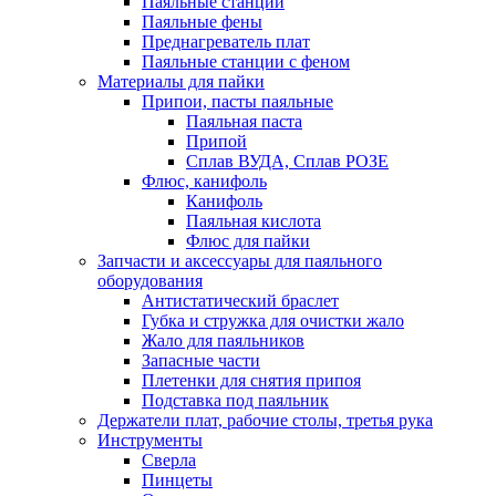
Паяльные станции
Паяльные фены
Преднагреватель плат
Паяльные станции с феном
Материалы для пайки
Припои, пасты паяльные
Паяльная паста
Припой
Сплав ВУДА, Сплав РОЗЕ
Флюс, канифоль
Канифоль
Паяльная кислота
Флюс для пайки
Запчасти и аксессуары для паяльного
оборудования
Антистатический браслет
Губка и стружка для очистки жало
Жало для паяльников
Запасные части
Плетенки для снятия припоя
Подставка под паяльник
Держатели плат, рабочие столы, третья рука
Инструменты
Сверла
Пинцеты