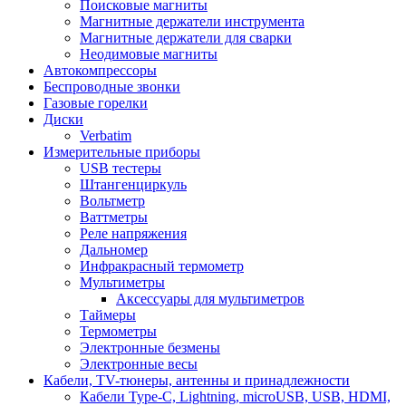
Поисковые магниты
Магнитные держатели инструмента
Магнитные держатели для сварки
Неодимовые магниты
Автокомпрессоры
Беспроводные звонки
Газовые горелки
Диски
Verbatim
Измерительные приборы
USB тестеры
Штангенциркуль
Вольтметр
Ваттметры
Реле напряжения
Дальномер
Инфракрасный термометр
Мультиметры
Аксессуары для мультиметров
Таймеры
Термометры
Электронные безмены
Электронные весы
Кабели, TV-тюнеры, антенны и принадлежности
Кабели Type-C, Lightning, microUSB, USB, HDMI,