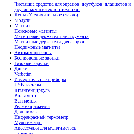
Чистящие средства для экранов, ноутбуков, планшетов и
другой компьютерной техники.
Лупы (Увеличительное стекло)
Модули
Магниты
Поисковые магниты
Магнитные держатели инструмента
Магнитные держатели для сварки
Неодимовые магниты
Автокомпрессоры
Беспроводные звонки
Газовые горелки
Диски
Verbatim
Измерительные приборы
USB тестеры
Штангенциркуль
Вольтметр
Ваттметры
Реле напряжения
Дальномер
Инфракрасный термометр
Мультиметры
Аксессуары для мультиметров
Таймеры