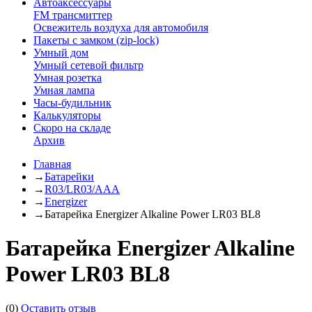
Автоаксессуары
FM трансмиттер
Освежитель воздуха для автомобиля
Пакеты с замком (zip-lock)
Умный дом
Умный сетевой фильтр
Умная розетка
Умная лампа
Часы-будильник
Калькуляторы
Скоро на складе
Архив
Главная
→
Батарейки
→
R03/LR03/AAA
→
Energizer
→
Батарейка Energizer Alkaline Power LR03 BL8
Батарейка Energizer Alkaline
Power LR03 BL8
(0)
Оставить отзыв