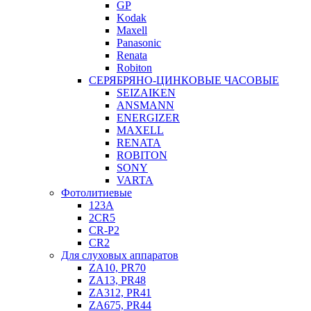
GP
Kodak
Maxell
Panasonic
Renata
Robiton
СЕРЯБРЯНО-ЦИНКОВЫЕ ЧАСОВЫЕ
SEIZAIKEN
ANSMANN
ENERGIZER
MAXELL
RENATA
ROBITON
SONY
VARTA
Фотолитиевые
123A
2CR5
CR-P2
CR2
Для слуховых аппаратов
ZA10, PR70
ZA13, PR48
ZA312, PR41
ZA675, PR44