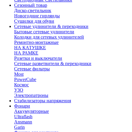
Сезонный товар
Диско-светильник
Новогодние гирлянды
Сушилки для обуви
Сетевые удлинители & переходники
Бытовые сетевые удлинители
Колодки для сетевых удлинителей
Ремонтно-монтажные
НА КАТУШКЕ
НА РАМКЕ
Розетки и выключатели
Сетевые разветвители & переходники
Сетевые фильтры
Most
PowerCube
Космос
УЗО
Электропатроны
Стабилизаторы напряжения
Фонари
Аккумуляторные
Ultraflash
Ansmann
Garin