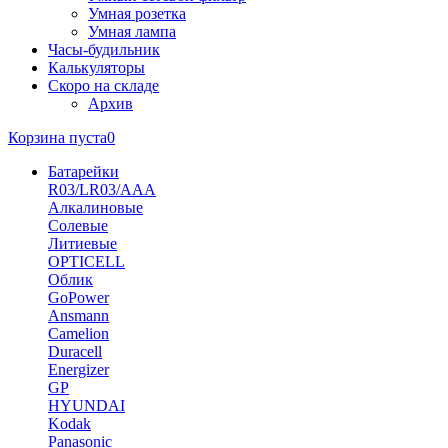
Умная розетка
Умная лампа
Часы-будильник
Калькуляторы
Скоро на складе
Архив
Корзина пуста
0
Батарейки
R03/LR03/AAA
Алкалиновые
Солевые
Литиевые
OPTICELL
Облик
GoPower
Ansmann
Camelion
Duracell
Energizer
GP
HYUNDAI
Kodak
Panasonic