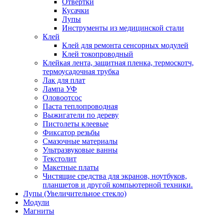
Отвертки
Кусачки
Лупы
Инструменты из медицинской стали
Клей
Клей для ремонта сенсорных модулей
Клей токопроводный
Клейкая лента, защитная пленка, термоскотч,
термоусадочная трубка
Лак для плат
Лампа УФ
Оловоотсос
Паста теплопроводная
Выжигатели по дереву
Пистолеты клеевые
Фиксатор резьбы
Смазочные материалы
Ультразвуковые ванны
Текстолит
Макетные платы
Чистящие средства для экранов, ноутбуков,
планшетов и другой компьютерной техники.
Лупы (Увеличительное стекло)
Модули
Магниты