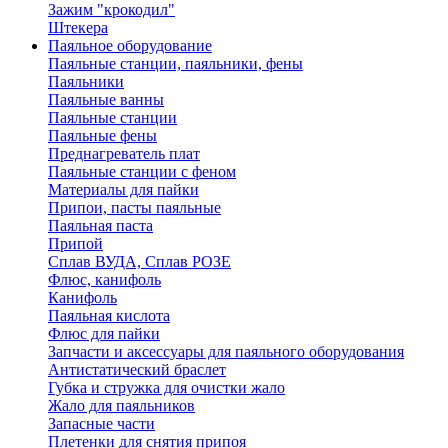
Зажим "крокодил"
Штекера
Паяльное оборудование
Паяльные станции, паяльники, фены
Паяльники
Паяльные ванны
Паяльные станции
Паяльные фены
Преднагреватель плат
Паяльные станции с феном
Материалы для пайки
Припои, пасты паяльные
Паяльная паста
Припой
Сплав ВУДА, Сплав РОЗЕ
Флюс, канифоль
Канифоль
Паяльная кислота
Флюс для пайки
Запчасти и аксессуары для паяльного оборудования
Антистатический браслет
Губка и стружка для очистки жало
Жало для паяльников
Запасные части
Плетенки для снятия припоя