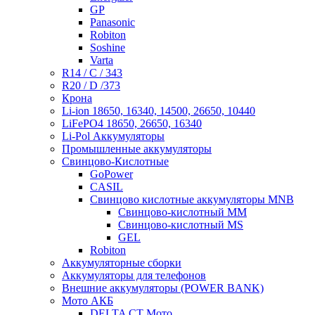
GP
Panasonic
Robiton
Soshine
Varta
R14 / C / 343
R20 / D /373
Крона
Li-ion 18650, 16340, 14500, 26650, 10440
LiFePO4 18650, 26650, 16340
Li-Pol Аккумуляторы
Промышленные аккумуляторы
Свинцово-Кислотные
GoPower
CASIL
Свинцово кислотные аккумуляторы MNB
Cвинцово-кислотный MM
Cвинцово-кислотный MS
GEL
Robiton
Аккумуляторные сборки
Аккумуляторы для телефонов
Внешние аккумуляторы (POWER BANK)
Мото АКБ
DELTA CT Мото