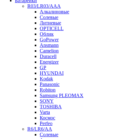
Батарейки
R03/LR03/AAA
Алкалиновые
Солевые
Литиевые
OPTICELL
Облик
GoPower
Ansmann
Camelion
Duracell
Energizer
GP
HYUNDAI
Kodak
Panasonic
Robiton
Samsung PLEOMAX
SONY
TOSHIBA
Varta
Космос
Perfeo
R6/LR6/AA
Солевые