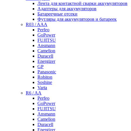
Лента для контактной сварки аккумуляторов
Адаптеры для аккумуляторов
Батареечные отсеки
Футляры для аккумуляторов и батареек
R03 / AAA
Perfeo
GoPower
FUJITSU
Ansmann
Camelion
Duracell
Energizer
GP
Panasonic
Robiton
Soshine
Varta
R6 / AA
Perfeo
GoPower
FUJITSU
Ansmann
Camelion
Duracell
Energizer