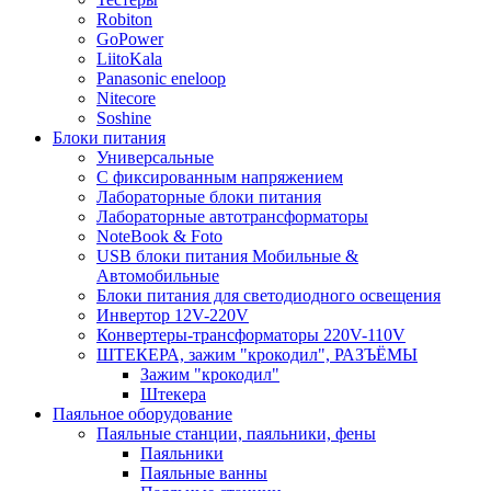
Robiton
GoPower
LiitoKala
Panasonic eneloop
Nitecore
Soshine
Блоки питания
Универсальные
C фиксированным напряжением
Лабораторные блоки питания
Лабораторные автотрансформаторы
NoteBook & Foto
USB блоки питания Мобильные &
Автомобильные
Блоки питания для светодиодного освещения
Инвертор 12V-220V
Конвертеры-трансформаторы 220V-110V
ШТЕКЕРА, зажим "крокодил", РАЗЪЁМЫ
Зажим "крокодил"
Штекера
Паяльное оборудование
Паяльные станции, паяльники, фены
Паяльники
Паяльные ванны