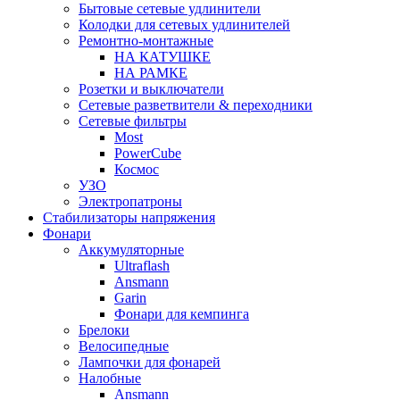
Бытовые сетевые удлинители
Колодки для сетевых удлинителей
Ремонтно-монтажные
НА КАТУШКЕ
НА РАМКЕ
Розетки и выключатели
Сетевые разветвители & переходники
Сетевые фильтры
Most
PowerCube
Космос
УЗО
Электропатроны
Стабилизаторы напряжения
Фонари
Аккумуляторные
Ultraflash
Ansmann
Garin
Фонари для кемпинга
Брелоки
Велосипедные
Лампочки для фонарей
Налобные
Ansmann