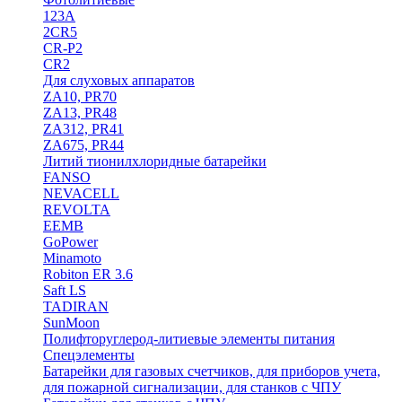
123A
2CR5
CR-P2
CR2
Для слуховых аппаратов
ZA10, PR70
ZA13, PR48
ZA312, PR41
ZA675, PR44
Литий тионилхлоридные батарейки
FANSO
NEVACELL
REVOLTA
EEMB
GoPower
Minamoto
Robiton ER 3.6
Saft LS
TADIRAN
SunMoon
Полифторуглерод-литиевые элементы питания
Спецэлементы
Батарейки для газовых счетчиков, для приборов учета,
для пожарной сигнализации, для станков с ЧПУ