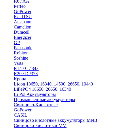
R6 / AA
Perfeo
GoPower
FUJITSU
Ansmann
Camelion
Duracell
Energizer
GP
Panasonic
Robiton
Soshine
Varta
R14 / C / 343
R20 / D /373
Крона
Li-ion 18650, 16340, 14500, 26650, 10440
LiFePO4 18650, 26650, 16340
Li-Pol Аккумуляторы
Промышленные аккумуляторы
Свинцово-Кислотные
GoPower
CASIL
Свинцово кислотные аккумуляторы MNB
Cвинцово-кислотный MM