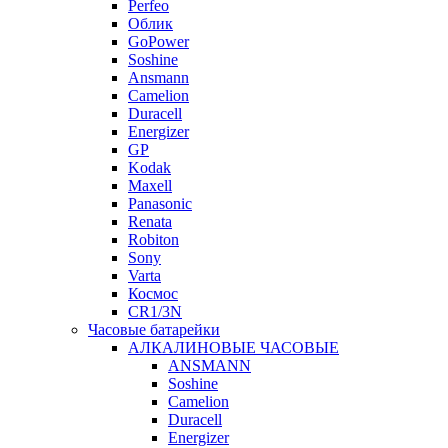
Perfeo
Облик
GoPower
Soshine
Ansmann
Camelion
Duracell
Energizer
GP
Kodak
Maxell
Panasonic
Renata
Robiton
Sony
Varta
Космос
CR1/3N
Часовые батарейки
АЛКАЛИНОВЫЕ ЧАСОВЫЕ
ANSMANN
Soshine
Camelion
Duracell
Energizer