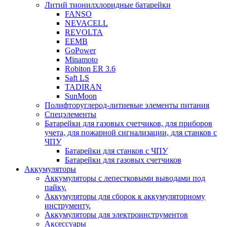
Литий тионилхлоридные батарейки
FANSO
NEVACELL
REVOLTA
EEMB
GoPower
Minamoto
Robiton ER 3.6
Saft LS
TADIRAN
SunMoon
Полифторуглерод-литиевые элементы питания
Спецэлементы
Батарейки для газовых счетчиков, для приборов
учета, для пожарной сигнализации, для станков с
ЧПУ
Батарейки для станков с ЧПУ
Батарейки для газовых счетчиков
Аккумуляторы
Аккумуляторы с лепестковыми выводами под
пайку.
Аккумуляторы для сборок к аккумуляторному
инструменту.
Аккумуляторы для электроинструментов
Аксессуары