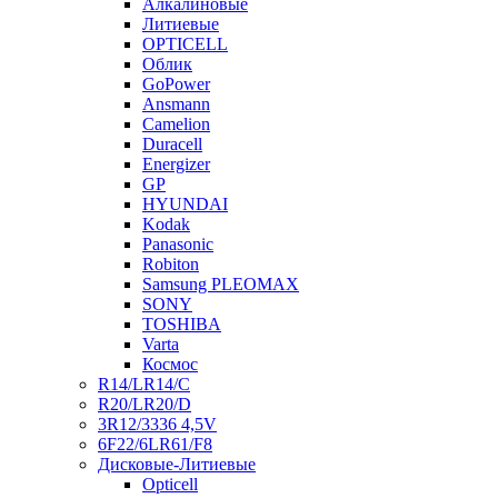
Алкалиновые
Литиевые
OPTICELL
Облик
GoPower
Ansmann
Camelion
Duracell
Energizer
GP
HYUNDAI
Kodak
Panasonic
Robiton
Samsung PLEOMAX
SONY
TOSHIBA
Varta
Космос
R14/LR14/C
R20/LR20/D
3R12/3336 4,5V
6F22/6LR61/F8
Дисковые-Литиевые
Opticell