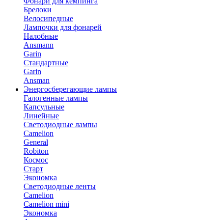
Фонари для кемпинга
Брелоки
Велосипедные
Лампочки для фонарей
Налобные
Ansmann
Garin
Стандартные
Garin
Ansman
Энергосберегающие лампы
Галогенные лампы
Капсульные
Линейные
Светодиодные лампы
Camelion
General
Robiton
Космос
Старт
Экономка
Светодиодные ленты
Camelion
Camelion mini
Экономка