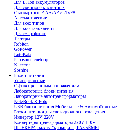
Для Li-Ion аккумуляторов
Для свинцово кислотных
Стандартные ААА/АА/С/D/F8
Автоматические
Для всех типов
Для восстановления
Для смартфонов
Тестеры
Robiton
GoPower
LiitoKala
Panasonic eneloop
Nitecore
Soshine
Блоки питания
Универсальные
C фиксированным напряжением
Лабораторные блоки питания
Лабораторные автотрансформаторы
NoteBook & Foto
USB блоки питания Мобильные & Автомобильные
Блоки питания для светодиодного освещения
Инвертор 12V-220V
Конвертеры-трансформаторы 220V-110V
ШТЕКЕРА, зажим "крокодил", РАЗЪЁМЫ