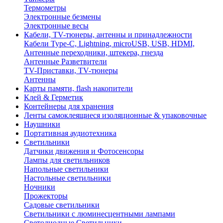
Термометры
Электронные безмены
Электронные весы
Кабели, TV-тюнеры, антенны и принадлежности
Кабели Type-C, Lightning, microUSB, USB, HDMI,
Антенные переходники, штекера, гнезда
Антенные Разветвители
TV-Приставки, TV-тюнеры
Антенны
Карты памяти, flash накопители
Клей & Герметик
Контейнеры для хранения
Ленты самоклеящиеся изоляционные & упаковочные
Наушники
Портативная аудиотехника
Светильники
Датчики движения и Фотосенсоры
Лампы для светильников
Напольные светильники
Настольные светильники
Ночники
Прожекторы
Садовые светильники
Светильники с люминесцентными лампами
Светодиодные Светильники