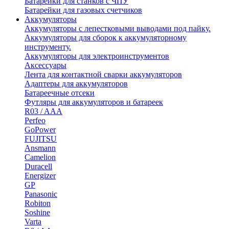
Батарейки для станков с ЧПУ
Батарейки для газовых счетчиков
Аккумуляторы
Аккумуляторы с лепестковыми выводами под пайку.
Аккумуляторы для сборок к аккумуляторному
инструменту.
Аккумуляторы для электроинструментов
Аксессуары
Лента для контактной сварки аккумуляторов
Адаптеры для аккумуляторов
Батареечные отсеки
Футляры для аккумуляторов и батареек
R03 / AAA
Perfeo
GoPower
FUJITSU
Ansmann
Camelion
Duracell
Energizer
GP
Panasonic
Robiton
Soshine
Varta