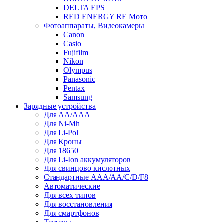
DELTA EPS
RED ENERGY RE Мото
Фотоаппараты, Видеокамеры
Canon
Casio
Fujifilm
Nikon
Olympus
Panasonic
Pentax
Samsung
Зарядные устройства
Для AA/AAA
Для Ni-Mh
Для Li-Pol
Для Кроны
Для 18650
Для Li-Ion аккумуляторов
Для свинцово кислотных
Стандартные ААА/АА/С/D/F8
Автоматические
Для всех типов
Для восстановления
Для смартфонов
Тестеры