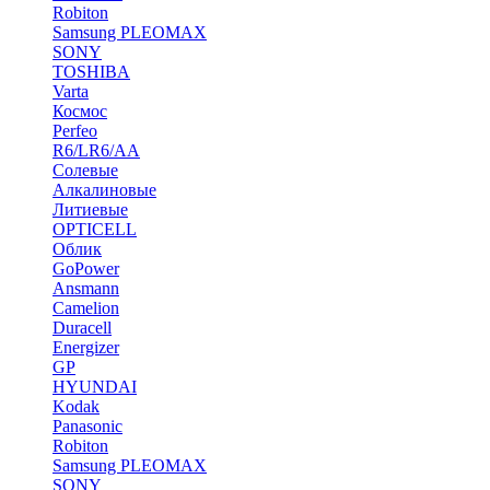
Robiton
Samsung PLEOMAX
SONY
TOSHIBA
Varta
Космос
Perfeo
R6/LR6/AA
Солевые
Алкалиновые
Литиевые
OPTICELL
Облик
GoPower
Ansmann
Camelion
Duracell
Energizer
GP
HYUNDAI
Kodak
Panasonic
Robiton
Samsung PLEOMAX
SONY