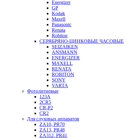
Energizer
GP
Kodak
Maxell
Panasonic
Renata
Robiton
СЕРЯБРЯНО-ЦИНКОВЫЕ ЧАСОВЫЕ
SEIZAIKEN
ANSMANN
ENERGIZER
MAXELL
RENATA
ROBITON
SONY
VARTA
Фотолитиевые
123A
2CR5
CR-P2
CR2
Для слуховых аппаратов
ZA10, PR70
ZA13, PR48
ZA312, PR41