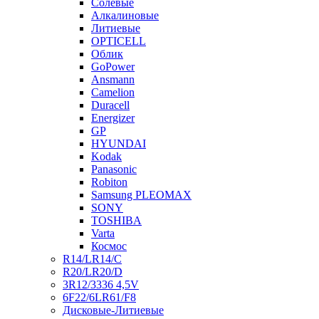
Солевые
Алкалиновые
Литиевые
OPTICELL
Облик
GoPower
Ansmann
Camelion
Duracell
Energizer
GP
HYUNDAI
Kodak
Panasonic
Robiton
Samsung PLEOMAX
SONY
TOSHIBA
Varta
Космос
R14/LR14/C
R20/LR20/D
3R12/3336 4,5V
6F22/6LR61/F8
Дисковые-Литиевые