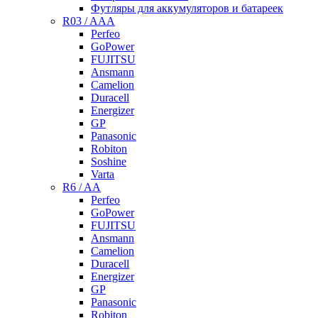
Футляры для аккумуляторов и батареек
R03 / AAA
Perfeo
GoPower
FUJITSU
Ansmann
Camelion
Duracell
Energizer
GP
Panasonic
Robiton
Soshine
Varta
R6 / AA
Perfeo
GoPower
FUJITSU
Ansmann
Camelion
Duracell
Energizer
GP
Panasonic
Robiton