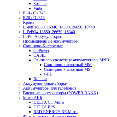
Soshine
Varta
R14 / C / 343
R20 / D /373
Крона
Li-ion 18650, 16340, 14500, 26650, 10440
LiFePO4 18650, 26650, 16340
Li-Pol Аккумуляторы
Промышленные аккумуляторы
Свинцово-Кислотные
GoPower
CASIL
Свинцово кислотные аккумуляторы MNB
Cвинцово-кислотный MM
Cвинцово-кислотный MS
GEL
Robiton
Аккумуляторные сборки
Аккумуляторы для телефонов
Внешние аккумуляторы (POWER BANK)
Мото АКБ
DELTA CT Мото
DELTA EPS
RED ENERGY RE Мото
Фотоаппараты, Видеокамеры