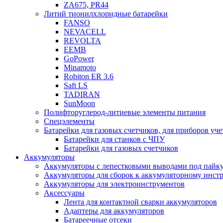
ZA675, PR44
Литий тионилхлоридные батарейки
FANSO
NEVACELL
REVOLTA
EEMB
GoPower
Minamoto
Robiton ER 3.6
Saft LS
TADIRAN
SunMoon
Полифторуглерод-литиевые элементы питания
Спецэлементы
Батарейки для газовых счетчиков, для приборов уче
Батарейки для станков с ЧПУ
Батарейки для газовых счетчиков
Аккумуляторы
Аккумуляторы с лепестковыми выводами под пайку
Аккумуляторы для сборок к аккумуляторному инстр
Аккумуляторы для электроинструментов
Аксессуары
Лента для контактной сварки аккумуляторов
Адаптеры для аккумуляторов
Батареечные отсеки