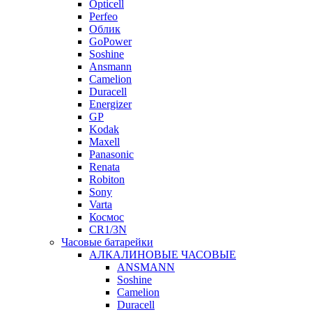
Opticell
Perfeo
Облик
GoPower
Soshine
Ansmann
Camelion
Duracell
Energizer
GP
Kodak
Maxell
Panasonic
Renata
Robiton
Sony
Varta
Космос
CR1/3N
Часовые батарейки
АЛКАЛИНОВЫЕ ЧАСОВЫЕ
ANSMANN
Soshine
Camelion
Duracell