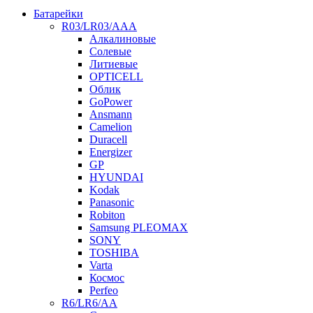
Батарейки
R03/LR03/AAA
Алкалиновые
Солевые
Литиевые
OPTICELL
Облик
GoPower
Ansmann
Camelion
Duracell
Energizer
GP
HYUNDAI
Kodak
Panasonic
Robiton
Samsung PLEOMAX
SONY
TOSHIBA
Varta
Космос
Perfeo
R6/LR6/AA