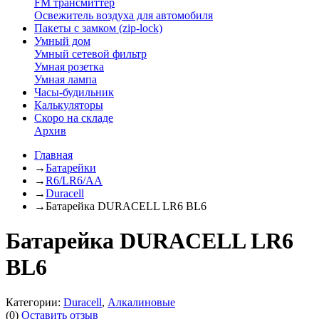
FM трансмиттер
Освежитель воздуха для автомобиля
Пакеты с замком (zip-lock)
Умный дом
Умный сетевой фильтр
Умная розетка
Умная лампа
Часы-будильник
Калькуляторы
Скоро на складе
Архив
Главная
→
Батарейки
→
R6/LR6/AA
→
Duracell
→
Батарейка DURACELL LR6 BL6
Батарейка DURACELL LR6
BL6
Категории:
Duracell
,
Алкалиновые
(0)
Оставить отзыв