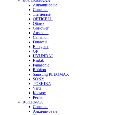
R03/LR03/AAA
Алкалиновые
Солевые
Литиевые
OPTICELL
Облик
GoPower
Ansmann
Camelion
Duracell
Energizer
GP
HYUNDAI
Kodak
Panasonic
Robiton
Samsung PLEOMAX
SONY
TOSHIBA
Varta
Космос
Perfeo
R6/LR6/AA
Солевые
Алкалиновые