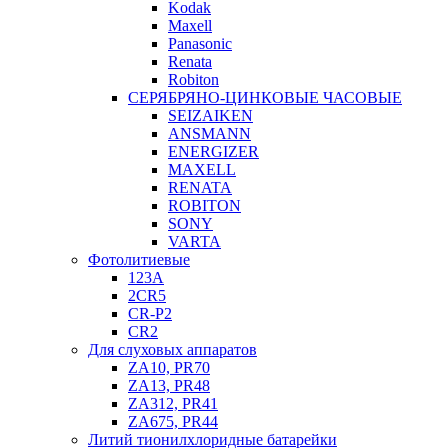
Kodak
Maxell
Panasonic
Renata
Robiton
СЕРЯБРЯНО-ЦИНКОВЫЕ ЧАСОВЫЕ
SEIZAIKEN
ANSMANN
ENERGIZER
MAXELL
RENATA
ROBITON
SONY
VARTA
Фотолитиевые
123A
2CR5
CR-P2
CR2
Для слуховых аппаратов
ZA10, PR70
ZA13, PR48
ZA312, PR41
ZA675, PR44
Литий тионилхлоридные батарейки