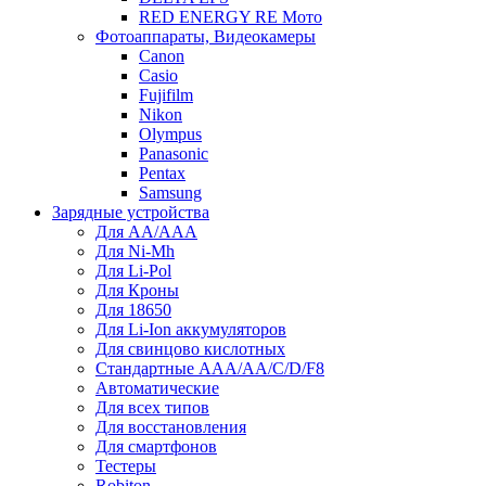
RED ENERGY RE Мото
Фотоаппараты, Видеокамеры
Canon
Casio
Fujifilm
Nikon
Olympus
Panasonic
Pentax
Samsung
Зарядные устройства
Для AA/AAA
Для Ni-Mh
Для Li-Pol
Для Кроны
Для 18650
Для Li-Ion аккумуляторов
Для свинцово кислотных
Стандартные ААА/АА/С/D/F8
Автоматические
Для всех типов
Для восстановления
Для смартфонов
Тестеры
Robiton