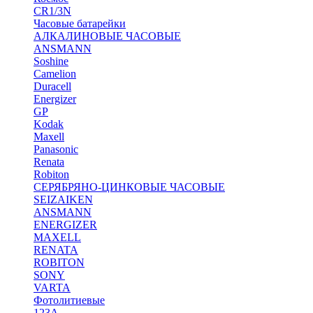
CR1/3N
Часовые батарейки
АЛКАЛИНОВЫЕ ЧАСОВЫЕ
ANSMANN
Soshine
Camelion
Duracell
Energizer
GP
Kodak
Maxell
Panasonic
Renata
Robiton
СЕРЯБРЯНО-ЦИНКОВЫЕ ЧАСОВЫЕ
SEIZAIKEN
ANSMANN
ENERGIZER
MAXELL
RENATA
ROBITON
SONY
VARTA
Фотолитиевые
123A