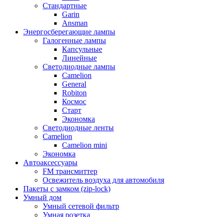
Стандартные
Garin
Ansman
Энергосберегающие лампы
Галогенные лампы
Капсульные
Линейные
Светодиодные лампы
Camelion
General
Robiton
Космос
Старт
Экономка
Светодиодные ленты
Camelion
Camelion mini
Экономка
Автоаксессуары
FM трансмиттер
Освежитель воздуха для автомобиля
Пакеты с замком (zip-lock)
Умный дом
Умный сетевой фильтр
Умная розетка