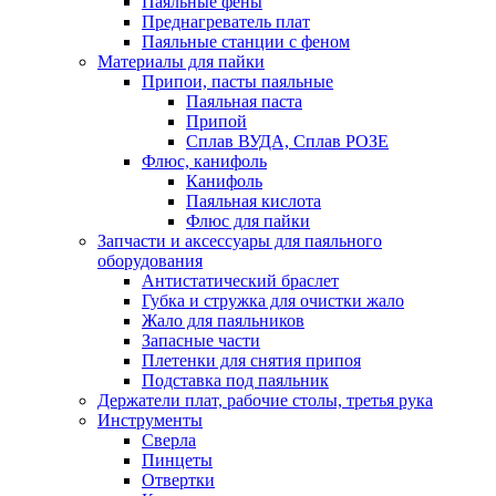
Паяльные фены
Преднагреватель плат
Паяльные станции с феном
Материалы для пайки
Припои, пасты паяльные
Паяльная паста
Припой
Сплав ВУДА, Сплав РОЗЕ
Флюс, канифоль
Канифоль
Паяльная кислота
Флюс для пайки
Запчасти и аксессуары для паяльного
оборудования
Антистатический браслет
Губка и стружка для очистки жало
Жало для паяльников
Запасные части
Плетенки для снятия припоя
Подставка под паяльник
Держатели плат, рабочие столы, третья рука
Инструменты
Сверла
Пинцеты
Отвертки