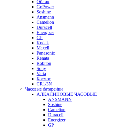
Облик
GoPower
Soshine
Ansmann
Camelion
Duracell
Energizer
GP
Kodak
Maxell
Panasonic
Renata
Robiton
Sony
Varta
Космос
CR1/3N
Часовые батарейки
АЛКАЛИНОВЫЕ ЧАСОВЫЕ
ANSMANN
Soshine
Camelion
Duracell
Energizer
GP