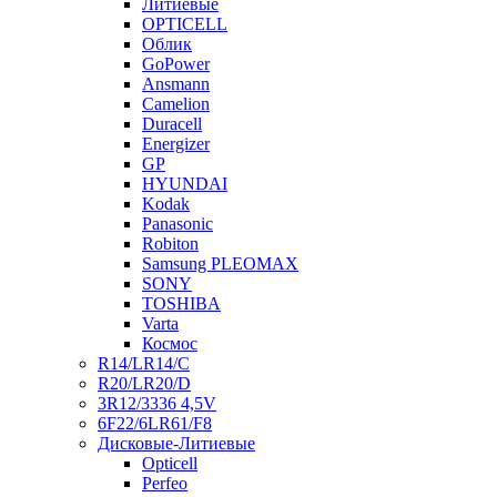
Литиевые
OPTICELL
Облик
GoPower
Ansmann
Camelion
Duracell
Energizer
GP
HYUNDAI
Kodak
Panasonic
Robiton
Samsung PLEOMAX
SONY
TOSHIBA
Varta
Космос
R14/LR14/C
R20/LR20/D
3R12/3336 4,5V
6F22/6LR61/F8
Дисковые-Литиевые
Opticell
Perfeo