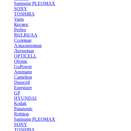
Samsung PLEOMAX
SONY
TOSHIBA
Varta
Космос
Perfeo
R6/LR6/AA
Солевые
Алкалиновые
Литиевые
OPTICELL
Облик
GoPower
Ansmann
Camelion
Duracell
Energizer
GP
HYUNDAI
Kodak
Panasonic
Robiton
Samsung PLEOMAX
SONY
TOSHIBA