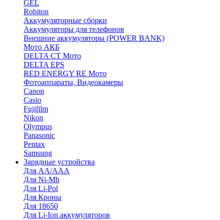
GEL
Robiton
Аккумуляторные сборки
Аккумуляторы для телефонов
Внешние аккумуляторы (POWER BANK)
Мото АКБ
DELTA CT Мото
DELTA EPS
RED ENERGY RE Мото
Фотоаппараты, Видеокамеры
Canon
Casio
Fujifilm
Nikon
Olympus
Panasonic
Pentax
Samsung
Зарядные устройства
Для AA/AAA
Для Ni-Mh
Для Li-Pol
Для Кроны
Для 18650
Для Li-Ion аккумуляторов