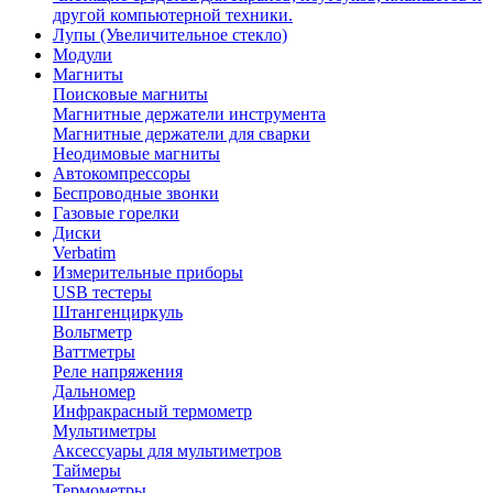
другой компьютерной техники.
Лупы (Увеличительное стекло)
Модули
Магниты
Поисковые магниты
Магнитные держатели инструмента
Магнитные держатели для сварки
Неодимовые магниты
Автокомпрессоры
Беспроводные звонки
Газовые горелки
Диски
Verbatim
Измерительные приборы
USB тестеры
Штангенциркуль
Вольтметр
Ваттметры
Реле напряжения
Дальномер
Инфракрасный термометр
Мультиметры
Аксессуары для мультиметров
Таймеры
Термометры