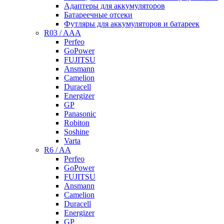
Адаптеры для аккумуляторов
Батареечные отсеки
Футляры для аккумуляторов и батареек
R03 / AAA
Perfeo
GoPower
FUJITSU
Ansmann
Camelion
Duracell
Energizer
GP
Panasonic
Robiton
Soshine
Varta
R6 / AA
Perfeo
GoPower
FUJITSU
Ansmann
Camelion
Duracell
Energizer
GP