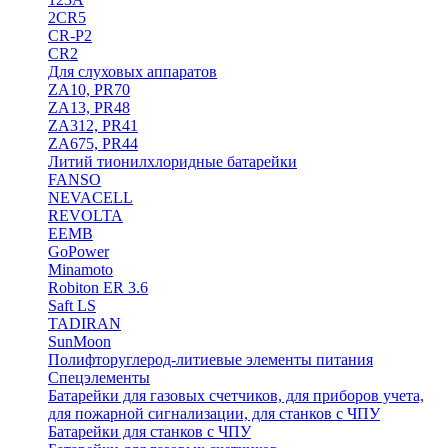
2CR5
CR-P2
CR2
Для слуховых аппаратов
ZA10, PR70
ZA13, PR48
ZA312, PR41
ZA675, PR44
Литий тионилхлоридные батарейки
FANSO
NEVACELL
REVOLTA
EEMB
GoPower
Minamoto
Robiton ER 3.6
Saft LS
TADIRAN
SunMoon
Полифторуглерод-литиевые элементы питания
Спецэлементы
Батарейки для газовых счетчиков, для приборов учета,
для пожарной сигнализации, для станков с ЧПУ
Батарейки для станков с ЧПУ