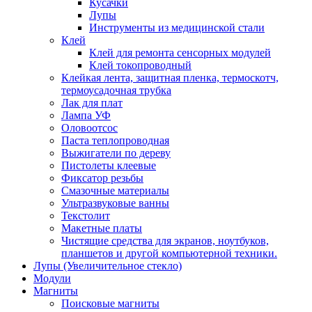
Кусачки
Лупы
Инструменты из медицинской стали
Клей
Клей для ремонта сенсорных модулей
Клей токопроводный
Клейкая лента, защитная пленка, термоскотч,
термоусадочная трубка
Лак для плат
Лампа УФ
Оловоотсос
Паста теплопроводная
Выжигатели по дереву
Пистолеты клеевые
Фиксатор резьбы
Смазочные материалы
Ультразвуковые ванны
Текстолит
Макетные платы
Чистящие средства для экранов, ноутбуков,
планшетов и другой компьютерной техники.
Лупы (Увеличительное стекло)
Модули
Магниты
Поисковые магниты