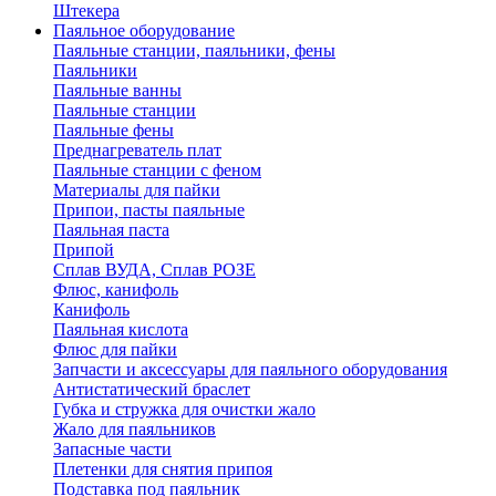
Штекера
Паяльное оборудование
Паяльные станции, паяльники, фены
Паяльники
Паяльные ванны
Паяльные станции
Паяльные фены
Преднагреватель плат
Паяльные станции с феном
Материалы для пайки
Припои, пасты паяльные
Паяльная паста
Припой
Сплав ВУДА, Сплав РОЗЕ
Флюс, канифоль
Канифоль
Паяльная кислота
Флюс для пайки
Запчасти и аксессуары для паяльного оборудования
Антистатический браслет
Губка и стружка для очистки жало
Жало для паяльников
Запасные части
Плетенки для снятия припоя
Подставка под паяльник