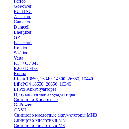
Perfeo
GoPower
FUJITSU
Ansmann
Camelion
Duracell
Energizer
GP
Panasonic
Robiton
Soshine
Varta
R14 / C / 343
R20 / D /373
Крона
Li-ion 18650, 16340, 14500, 26650, 10440
LiFePO4 18650, 26650, 16340
Li-Pol Аккумуляторы
Промышленные аккумуляторы
Свинцово-Кислотные
GoPower
CASIL
Свинцово кислотные аккумуляторы MNB
Cвинцово-кислотный MM
Cвинцово-кислотный MS