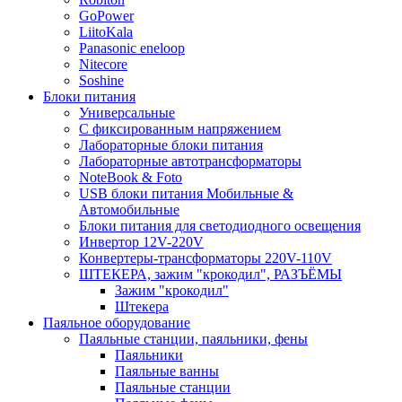
GoPower
LiitoKala
Panasonic eneloop
Nitecore
Soshine
Блоки питания
Универсальные
C фиксированным напряжением
Лабораторные блоки питания
Лабораторные автотрансформаторы
NoteBook & Foto
USB блоки питания Мобильные &
Автомобильные
Блоки питания для светодиодного освещения
Инвертор 12V-220V
Конвертеры-трансформаторы 220V-110V
ШТЕКЕРА, зажим "крокодил", РАЗЪЁМЫ
Зажим "крокодил"
Штекера
Паяльное оборудование
Паяльные станции, паяльники, фены
Паяльники
Паяльные ванны
Паяльные станции