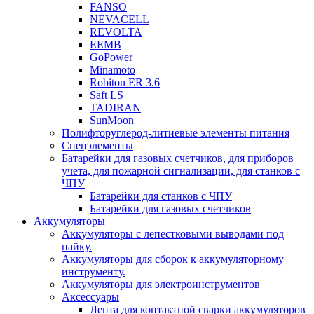
FANSO
NEVACELL
REVOLTA
EEMB
GoPower
Minamoto
Robiton ER 3.6
Saft LS
TADIRAN
SunMoon
Полифторуглерод-литиевые элементы питания
Спецэлементы
Батарейки для газовых счетчиков, для приборов
учета, для пожарной сигнализации, для станков с
ЧПУ
Батарейки для станков с ЧПУ
Батарейки для газовых счетчиков
Аккумуляторы
Аккумуляторы с лепестковыми выводами под
пайку.
Аккумуляторы для сборок к аккумуляторному
инструменту.
Аккумуляторы для электроинструментов
Аксессуары
Лента для контактной сварки аккумуляторов