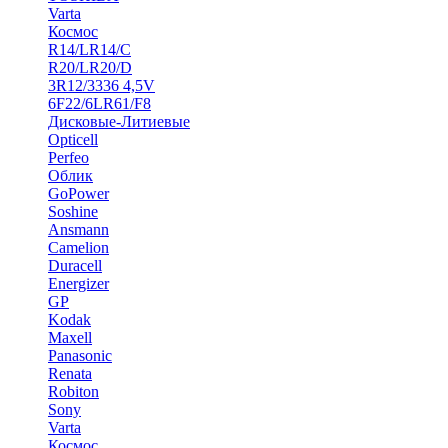
Varta
Космос
R14/LR14/C
R20/LR20/D
3R12/3336 4,5V
6F22/6LR61/F8
Дисковые-Литиевые
Opticell
Perfeo
Облик
GoPower
Soshine
Ansmann
Camelion
Duracell
Energizer
GP
Kodak
Maxell
Panasonic
Renata
Robiton
Sony
Varta
Космос