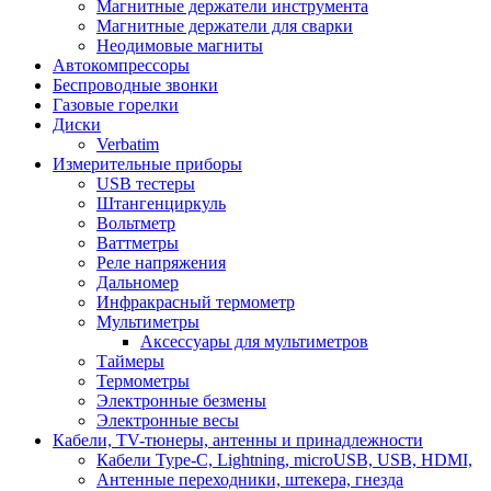
Магнитные держатели инструмента
Магнитные держатели для сварки
Неодимовые магниты
Автокомпрессоры
Беспроводные звонки
Газовые горелки
Диски
Verbatim
Измерительные приборы
USB тестеры
Штангенциркуль
Вольтметр
Ваттметры
Реле напряжения
Дальномер
Инфракрасный термометр
Мультиметры
Аксессуары для мультиметров
Таймеры
Термометры
Электронные безмены
Электронные весы
Кабели, TV-тюнеры, антенны и принадлежности
Кабели Type-C, Lightning, microUSB, USB, HDMI,
Антенные переходники, штекера, гнезда