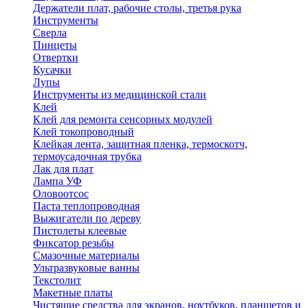
Держатели плат, рабочие столы, третья рука
Инструменты
Сверла
Пинцеты
Отвертки
Кусачки
Лупы
Инструменты из медицинской стали
Клей
Клей для ремонта сенсорных модулей
Клей токопроводный
Клейкая лента, защитная пленка, термоскотч,
термоусадочная трубка
Лак для плат
Лампа УФ
Оловоотсос
Паста теплопроводная
Выжигатели по дереву
Пистолеты клеевые
Фиксатор резьбы
Смазочные материалы
Ультразвуковые ванны
Текстолит
Макетные платы
Чистящие средства для экранов, ноутбуков, планшетов и