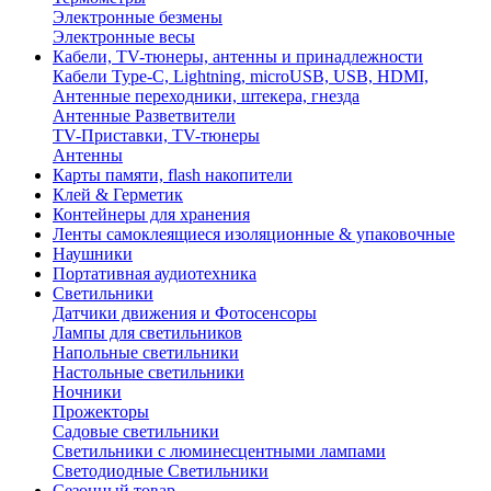
Электронные безмены
Электронные весы
Кабели, TV-тюнеры, антенны и принадлежности
Кабели Type-C, Lightning, microUSB, USB, HDMI,
Антенные переходники, штекера, гнезда
Антенные Разветвители
TV-Приставки, TV-тюнеры
Антенны
Карты памяти, flash накопители
Клей & Герметик
Контейнеры для хранения
Ленты самоклеящиеся изоляционные & упаковочные
Наушники
Портативная аудиотехника
Светильники
Датчики движения и Фотосенсоры
Лампы для светильников
Напольные светильники
Настольные светильники
Ночники
Прожекторы
Садовые светильники
Светильники с люминесцентными лампами
Светодиодные Светильники
Сезонный товар