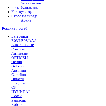
Умная лампа
Часы-будильник
Калькуляторы
Скоро на складе
Архив
Корзина пуста
0
Батарейки
R03/LR03/AAA
Алкалиновые
Солевые
Литиевые
OPTICELL
Облик
GoPower
Ansmann
Camelion
Duracell
Energizer
GP
HYUNDAI
Kodak
Panasonic
Robiton