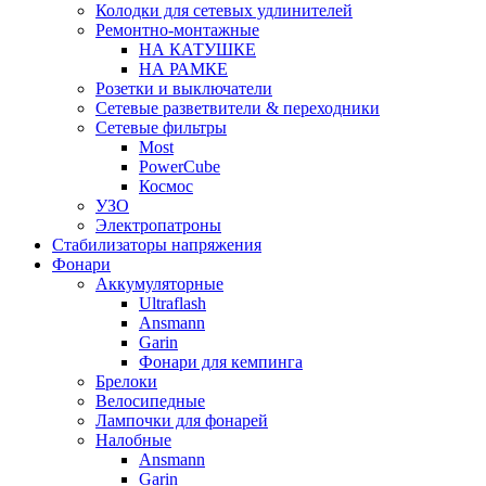
Колодки для сетевых удлинителей
Ремонтно-монтажные
НА КАТУШКЕ
НА РАМКЕ
Розетки и выключатели
Сетевые разветвители & переходники
Сетевые фильтры
Most
PowerCube
Космос
УЗО
Электропатроны
Стабилизаторы напряжения
Фонари
Аккумуляторные
Ultraflash
Ansmann
Garin
Фонари для кемпинга
Брелоки
Велосипедные
Лампочки для фонарей
Налобные
Ansmann
Garin