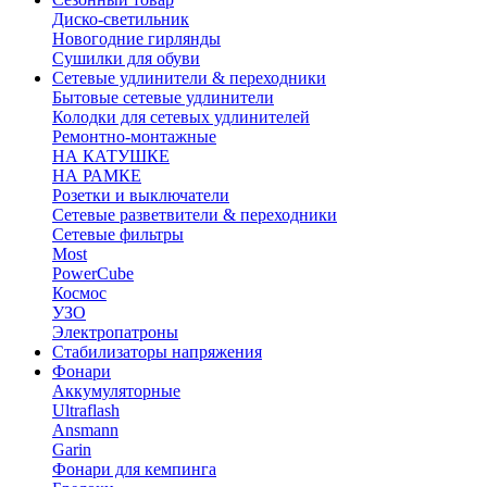
Диско-светильник
Новогодние гирлянды
Сушилки для обуви
Сетевые удлинители & переходники
Бытовые сетевые удлинители
Колодки для сетевых удлинителей
Ремонтно-монтажные
НА КАТУШКЕ
НА РАМКЕ
Розетки и выключатели
Сетевые разветвители & переходники
Сетевые фильтры
Most
PowerCube
Космос
УЗО
Электропатроны
Стабилизаторы напряжения
Фонари
Аккумуляторные
Ultraflash
Ansmann
Garin
Фонари для кемпинга