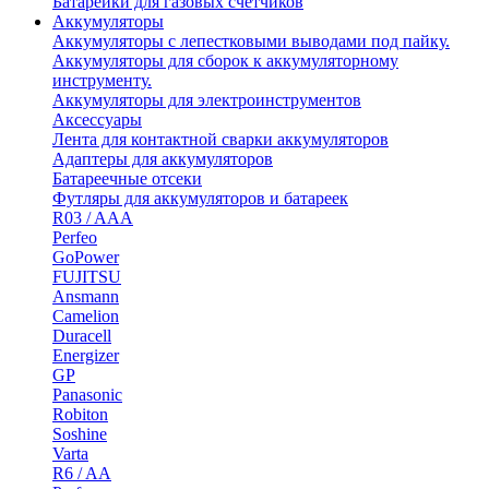
Батарейки для газовых счетчиков
Аккумуляторы
Аккумуляторы с лепестковыми выводами под пайку.
Аккумуляторы для сборок к аккумуляторному
инструменту.
Аккумуляторы для электроинструментов
Аксессуары
Лента для контактной сварки аккумуляторов
Адаптеры для аккумуляторов
Батареечные отсеки
Футляры для аккумуляторов и батареек
R03 / AAA
Perfeo
GoPower
FUJITSU
Ansmann
Camelion
Duracell
Energizer
GP
Panasonic
Robiton
Soshine
Varta
R6 / AA