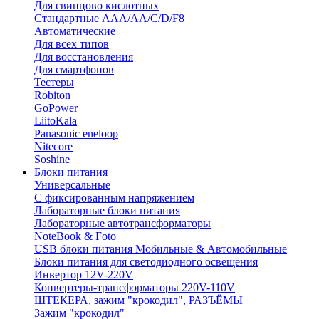
Для свинцово кислотных
Стандартные ААА/АА/С/D/F8
Автоматические
Для всех типов
Для восстановления
Для смартфонов
Тестеры
Robiton
GoPower
LiitoKala
Panasonic eneloop
Nitecore
Soshine
Блоки питания
Универсальные
C фиксированным напряжением
Лабораторные блоки питания
Лабораторные автотрансформаторы
NoteBook & Foto
USB блоки питания Мобильные & Автомобильные
Блоки питания для светодиодного освещения
Инвертор 12V-220V
Конвертеры-трансформаторы 220V-110V
ШТЕКЕРА, зажим "крокодил", РАЗЪЁМЫ
Зажим "крокодил"