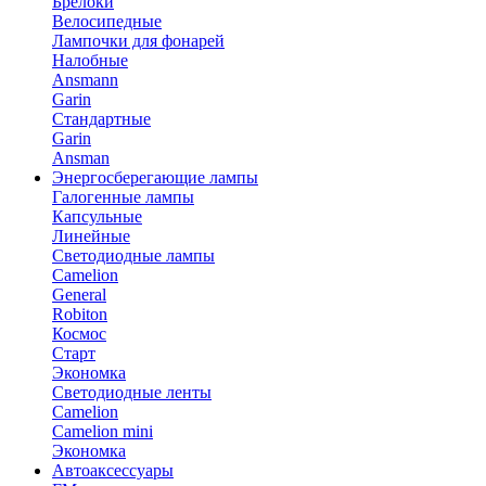
Брелоки
Велосипедные
Лампочки для фонарей
Налобные
Ansmann
Garin
Стандартные
Garin
Ansman
Энергосберегающие лампы
Галогенные лампы
Капсульные
Линейные
Светодиодные лампы
Camelion
General
Robiton
Космос
Старт
Экономка
Светодиодные ленты
Camelion
Camelion mini
Экономка
Автоаксессуары