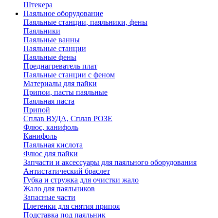
Штекера
Паяльное оборудование
Паяльные станции, паяльники, фены
Паяльники
Паяльные ванны
Паяльные станции
Паяльные фены
Преднагреватель плат
Паяльные станции с феном
Материалы для пайки
Припои, пасты паяльные
Паяльная паста
Припой
Сплав ВУДА, Сплав РОЗЕ
Флюс, канифоль
Канифоль
Паяльная кислота
Флюс для пайки
Запчасти и аксессуары для паяльного оборудования
Антистатический браслет
Губка и стружка для очистки жало
Жало для паяльников
Запасные части
Плетенки для снятия припоя
Подставка под паяльник