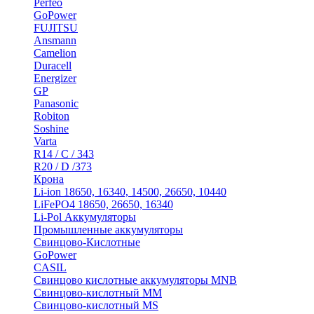
Perfeo
GoPower
FUJITSU
Ansmann
Camelion
Duracell
Energizer
GP
Panasonic
Robiton
Soshine
Varta
R14 / C / 343
R20 / D /373
Крона
Li-ion 18650, 16340, 14500, 26650, 10440
LiFePO4 18650, 26650, 16340
Li-Pol Аккумуляторы
Промышленные аккумуляторы
Свинцово-Кислотные
GoPower
CASIL
Свинцово кислотные аккумуляторы MNB
Cвинцово-кислотный MM
Cвинцово-кислотный MS