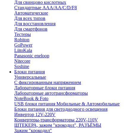
Для свинцово кислотных
Стандартные ААА/АА/С/D/F8
Автоматические
Для всех типов
Для восстановления
Для смартфонов
Тестеры
Robiton
GoPower
LiitoKala
Panasonic eneloop
Nitecore
Soshine
Блоки питания
Универсальные
C фиксированным напряжением
Лабораторные блоки питания
Лабораторные автотрансформаторы
NoteBook & Foto
USB блоки питания Мобильные & Автомобильные
Блоки питания для светодиодного освещения
Инвертор 12V-220V
Конвертеры-трансформаторы 220V-110V
ШТЕКЕРА, зажим "крокодил", РАЗЪЁМЫ
Зажим "крокодил"