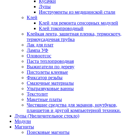
Кусачки
Лупы
Инструменты из медицинской стали
Клей
Клей для ремонта сенсорных модулей
Клей токопроводный
Клейкая лента, защитная пленка, термоскотч,
термоусадочная трубка
Лак для плат
Лампа УФ
Оловоотсос
Паста теплопроводная
Выжигатели по дереву
Пистолеты клеевые
Фиксатор резьбы
Смазочные материалы
Ультразвуковые ванны
Текстолит
Макетные платы
Чистящие средства для экранов, ноутбуков,
планшетов и другой компьютерной техники.
Лупы (Увеличительное стекло)
Модули
Магниты
Поисковые магниты