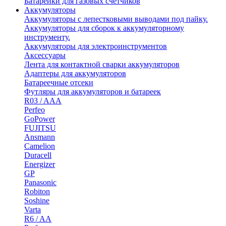
Батарейки для газовых счетчиков
Аккумуляторы
Аккумуляторы с лепестковыми выводами под пайку.
Аккумуляторы для сборок к аккумуляторному
инструменту.
Аккумуляторы для электроинструментов
Аксессуары
Лента для контактной сварки аккумуляторов
Адаптеры для аккумуляторов
Батареечные отсеки
Футляры для аккумуляторов и батареек
R03 / AAA
Perfeo
GoPower
FUJITSU
Ansmann
Camelion
Duracell
Energizer
GP
Panasonic
Robiton
Soshine
Varta
R6 / AA