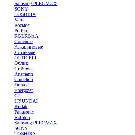
Samsung PLEOMAX
SONY
TOSHIBA
Varta
Космос
Perfeo
R6/LR6/AA
Солевые
Алкалиновые
Литиевые
OPTICELL
Облик
GoPower
Ansmann
Camelion
Duracell
Energizer
GP
HYUNDAI
Kodak
Panasonic
Robiton
Samsung PLEOMAX
SONY
TOSHIBA