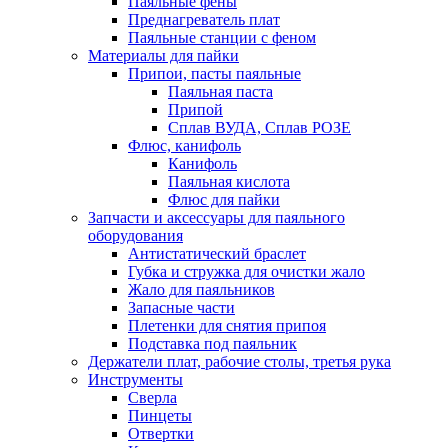
Паяльные фены
Преднагреватель плат
Паяльные станции с феном
Материалы для пайки
Припои, пасты паяльные
Паяльная паста
Припой
Сплав ВУДА, Сплав РОЗЕ
Флюс, канифоль
Канифоль
Паяльная кислота
Флюс для пайки
Запчасти и аксессуары для паяльного
оборудования
Антистатический браслет
Губка и стружка для очистки жало
Жало для паяльников
Запасные части
Плетенки для снятия припоя
Подставка под паяльник
Держатели плат, рабочие столы, третья рука
Инструменты
Сверла
Пинцеты
Отвертки