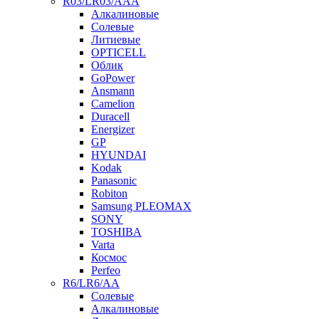
R03/LR03/AAA
Алкалиновые
Солевые
Литиевые
OPTICELL
Облик
GoPower
Ansmann
Camelion
Duracell
Energizer
GP
HYUNDAI
Kodak
Panasonic
Robiton
Samsung PLEOMAX
SONY
TOSHIBA
Varta
Космос
Perfeo
R6/LR6/AA
Солевые
Алкалиновые