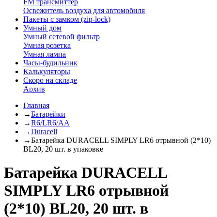
FM трансмиттер
Освежитель воздуха для автомобиля
Пакеты с замком (zip-lock)
Умный дом
Умный сетевой фильтр
Умная розетка
Умная лампа
Часы-будильник
Калькуляторы
Скоро на складе
Архив
Главная
→
Батарейки
→
R6/LR6/AA
→
Duracell
→
Батарейка DURACELL SIMPLY LR6 отрывной (2*10)
BL20, 20 шт. в упаковке
Батарейка DURACELL
SIMPLY LR6 отрывной
(2*10) BL20, 20 шт. в