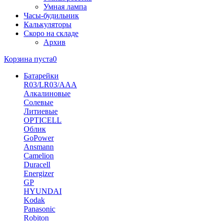
Умная лампа
Часы-будильник
Калькуляторы
Скоро на складе
Архив
Корзина пуста
0
Батарейки
R03/LR03/AAA
Алкалиновые
Солевые
Литиевые
OPTICELL
Облик
GoPower
Ansmann
Camelion
Duracell
Energizer
GP
HYUNDAI
Kodak
Panasonic
Robiton