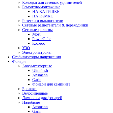
Колодки для сетевых удлинителей
Ремонтно-монтажные
НА КАТУШКЕ
НА РАМКЕ
Розетки и выключатели
Сетевые разветвители & переходники
Сетевые фильтры
Most
PowerCube
Космос
УЗО
Электропатроны
Стабилизаторы напряжения
Фонари
Аккумуляторные
Ultraflash
Ansmann
Garin
Фонари для кемпинга
Брелоки
Велосипедные
Лампочки для фонарей
Налобные
Ansmann
Garin