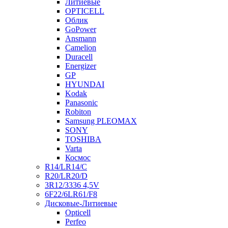
Литиевые
OPTICELL
Облик
GoPower
Ansmann
Camelion
Duracell
Energizer
GP
HYUNDAI
Kodak
Panasonic
Robiton
Samsung PLEOMAX
SONY
TOSHIBA
Varta
Космос
R14/LR14/C
R20/LR20/D
3R12/3336 4,5V
6F22/6LR61/F8
Дисковые-Литиевые
Opticell
Perfeo