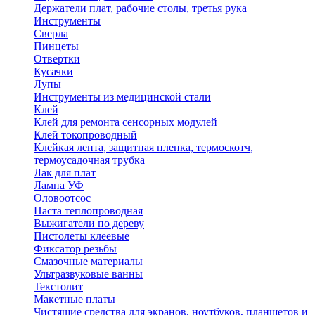
Держатели плат, рабочие столы, третья рука
Инструменты
Сверла
Пинцеты
Отвертки
Кусачки
Лупы
Инструменты из медицинской стали
Клей
Клей для ремонта сенсорных модулей
Клей токопроводный
Клейкая лента, защитная пленка, термоскотч,
термоусадочная трубка
Лак для плат
Лампа УФ
Оловоотсос
Паста теплопроводная
Выжигатели по дереву
Пистолеты клеевые
Фиксатор резьбы
Смазочные материалы
Ультразвуковые ванны
Текстолит
Макетные платы
Чистящие средства для экранов, ноутбуков, планшетов и