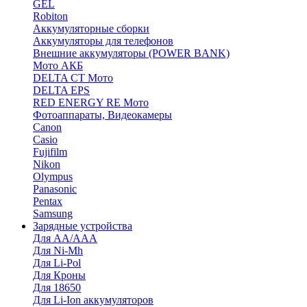
GEL
Robiton
Аккумуляторные сборки
Аккумуляторы для телефонов
Внешние аккумуляторы (POWER BANK)
Мото АКБ
DELTA CT Мото
DELTA EPS
RED ENERGY RE Мото
Фотоаппараты, Видеокамеры
Canon
Casio
Fujifilm
Nikon
Olympus
Panasonic
Pentax
Samsung
Зарядные устройства
Для AA/AAA
Для Ni-Mh
Для Li-Pol
Для Кроны
Для 18650
Для Li-Ion аккумуляторов