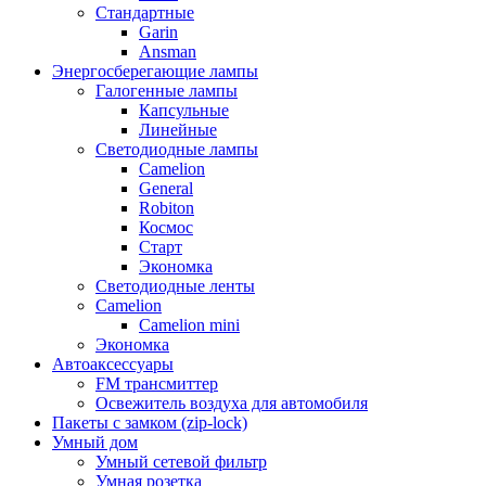
Стандартные
Garin
Ansman
Энергосберегающие лампы
Галогенные лампы
Капсульные
Линейные
Светодиодные лампы
Camelion
General
Robiton
Космос
Старт
Экономка
Светодиодные ленты
Camelion
Camelion mini
Экономка
Автоаксессуары
FM трансмиттер
Освежитель воздуха для автомобиля
Пакеты с замком (zip-lock)
Умный дом
Умный сетевой фильтр
Умная розетка