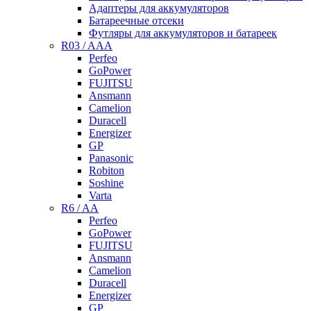
Адаптеры для аккумуляторов
Батареечные отсеки
Футляры для аккумуляторов и батареек
R03 / AAA
Perfeo
GoPower
FUJITSU
Ansmann
Camelion
Duracell
Energizer
GP
Panasonic
Robiton
Soshine
Varta
R6 / AA
Perfeo
GoPower
FUJITSU
Ansmann
Camelion
Duracell
Energizer
GP