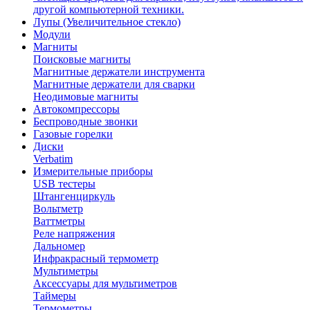
другой компьютерной техники.
Лупы (Увеличительное стекло)
Модули
Магниты
Поисковые магниты
Магнитные держатели инструмента
Магнитные держатели для сварки
Неодимовые магниты
Автокомпрессоры
Беспроводные звонки
Газовые горелки
Диски
Verbatim
Измерительные приборы
USB тестеры
Штангенциркуль
Вольтметр
Ваттметры
Реле напряжения
Дальномер
Инфракрасный термометр
Мультиметры
Аксессуары для мультиметров
Таймеры
Термометры