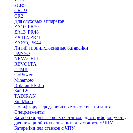
2CR5
CR-P2
CR2
Для слуховых аппаратов
ZA10, PR70
ZA13, PR48
ZA312, PR41
ZA675, PR44
Литий тионилхлоридные батарейки
FANSO
NEVACELL
REVOLTA
EEMB
GoPower
Minamoto
Robiton ER 3.6
Saft LS
TADIRAN
SunMoon
Полифторуглерод-литиевые элементы питания
Спецэлементы
Батарейки для газовых счетчиков, для приборов учета,
для пожарной сигнализации, для станков с ЧПУ
Батарейки для станков с ЧПУ