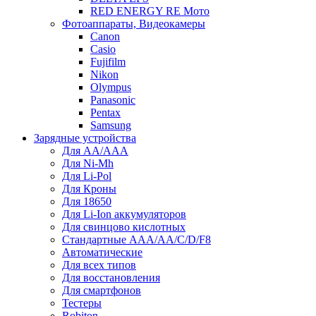
RED ENERGY RE Мото
Фотоаппараты, Видеокамеры
Canon
Casio
Fujifilm
Nikon
Olympus
Panasonic
Pentax
Samsung
Зарядные устройства
Для AA/AAA
Для Ni-Mh
Для Li-Pol
Для Кроны
Для 18650
Для Li-Ion аккумуляторов
Для свинцово кислотных
Стандартные ААА/АА/С/D/F8
Автоматические
Для всех типов
Для восстановления
Для смартфонов
Тестеры
Robiton