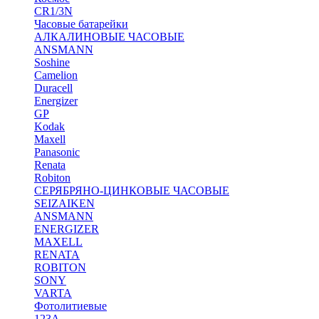
CR1/3N
Часовые батарейки
АЛКАЛИНОВЫЕ ЧАСОВЫЕ
ANSMANN
Soshine
Camelion
Duracell
Energizer
GP
Kodak
Maxell
Panasonic
Renata
Robiton
СЕРЯБРЯНО-ЦИНКОВЫЕ ЧАСОВЫЕ
SEIZAIKEN
ANSMANN
ENERGIZER
MAXELL
RENATA
ROBITON
SONY
VARTA
Фотолитиевые
123A