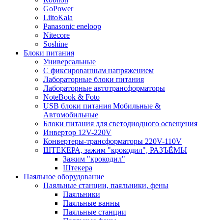
GoPower
LiitoKala
Panasonic eneloop
Nitecore
Soshine
Блоки питания
Универсальные
C фиксированным напряжением
Лабораторные блоки питания
Лабораторные автотрансформаторы
NoteBook & Foto
USB блоки питания Мобильные &
Автомобильные
Блоки питания для светодиодного освещения
Инвертор 12V-220V
Конвертеры-трансформаторы 220V-110V
ШТЕКЕРА, зажим "крокодил", РАЗЪЁМЫ
Зажим "крокодил"
Штекера
Паяльное оборудование
Паяльные станции, паяльники, фены
Паяльники
Паяльные ванны
Паяльные станции