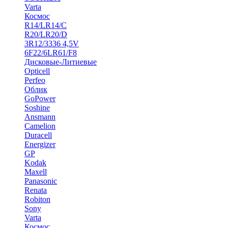
Varta
Космос
R14/LR14/C
R20/LR20/D
3R12/3336 4,5V
6F22/6LR61/F8
Дисковые-Литиевые
Opticell
Perfeo
Облик
GoPower
Soshine
Ansmann
Camelion
Duracell
Energizer
GP
Kodak
Maxell
Panasonic
Renata
Robiton
Sony
Varta
Космос