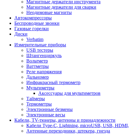
Магнитные держатели инструмента
Магнитные держатели для сварки
Неодимовые магниты
Автокомпрессоры
Беспроводные звонки
Газовые горелки
Диски
Verbatim
Измерительные приборы
USB тестеры
Штангенциркуль
Вольтметр
Ваттметры
Реле напряжения
Дальномер
Инфракрасный термометр
Мультиметры
Аксессуары для мультиметров
Таймеры
Термометры
Электронные безмены
Электронные весы
Кабели, TV-тюнеры, антенны и принадлежности
Кабели Type-C, Lightning, microUSB, USB, HDMI,
Антенные переходники, штекера, гнезда