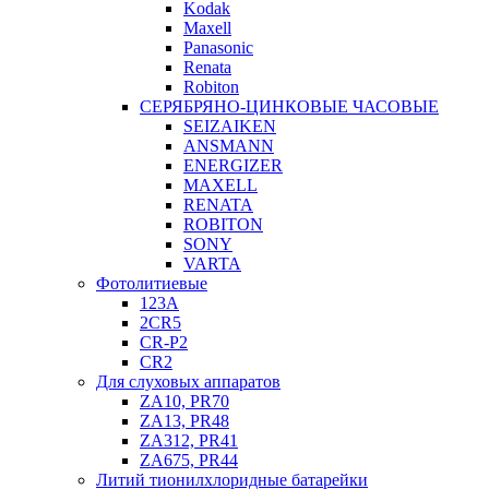
Kodak
Maxell
Panasonic
Renata
Robiton
СЕРЯБРЯНО-ЦИНКОВЫЕ ЧАСОВЫЕ
SEIZAIKEN
ANSMANN
ENERGIZER
MAXELL
RENATA
ROBITON
SONY
VARTA
Фотолитиевые
123A
2CR5
CR-P2
CR2
Для слуховых аппаратов
ZA10, PR70
ZA13, PR48
ZA312, PR41
ZA675, PR44
Литий тионилхлоридные батарейки