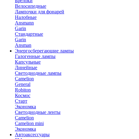
Брелоки
Велосипедные
Лампочки для фонарей
Налобные
Ansmann
Garin
Стандартные
Garin
Ansman
Энергосберегающие лампы
Галогенные лампы
Капсульные
Линейные
Светодиодные лампы
Camelion
General
Robiton
Космос
Старт
Экономка
Светодиодные ленты
Camelion
Camelion mini
Экономка
Автоаксессуары