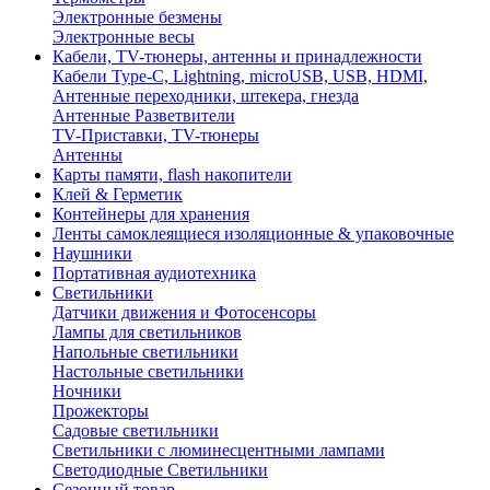
Электронные безмены
Электронные весы
Кабели, TV-тюнеры, антенны и принадлежности
Кабели Type-C, Lightning, microUSB, USB, HDMI,
Антенные переходники, штекера, гнезда
Антенные Разветвители
TV-Приставки, TV-тюнеры
Антенны
Карты памяти, flash накопители
Клей & Герметик
Контейнеры для хранения
Ленты самоклеящиеся изоляционные & упаковочные
Наушники
Портативная аудиотехника
Светильники
Датчики движения и Фотосенсоры
Лампы для светильников
Напольные светильники
Настольные светильники
Ночники
Прожекторы
Садовые светильники
Светильники с люминесцентными лампами
Светодиодные Светильники
Сезонный товар