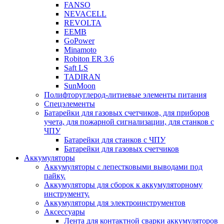
FANSO
NEVACELL
REVOLTA
EEMB
GoPower
Minamoto
Robiton ER 3.6
Saft LS
TADIRAN
SunMoon
Полифторуглерод-литиевые элементы питания
Спецэлементы
Батарейки для газовых счетчиков, для приборов
учета, для пожарной сигнализации, для станков с
ЧПУ
Батарейки для станков с ЧПУ
Батарейки для газовых счетчиков
Аккумуляторы
Аккумуляторы с лепестковыми выводами под
пайку.
Аккумуляторы для сборок к аккумуляторному
инструменту.
Аккумуляторы для электроинструментов
Аксессуары
Лента для контактной сварки аккумуляторов