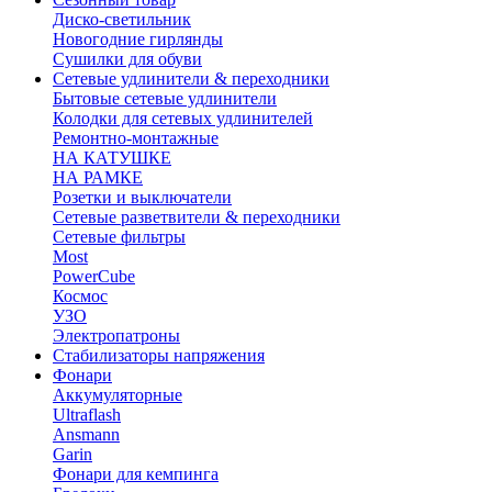
Диско-светильник
Новогодние гирлянды
Сушилки для обуви
Сетевые удлинители & переходники
Бытовые сетевые удлинители
Колодки для сетевых удлинителей
Ремонтно-монтажные
НА КАТУШКЕ
НА РАМКЕ
Розетки и выключатели
Сетевые разветвители & переходники
Сетевые фильтры
Most
PowerCube
Космос
УЗО
Электропатроны
Стабилизаторы напряжения
Фонари
Аккумуляторные
Ultraflash
Ansmann
Garin
Фонари для кемпинга