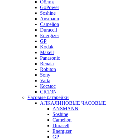
Облик
GoPower
Soshine
Ansmann
Camelion
Duracell
Energizer
GP
Kodak
Maxell
Panasonic
Renata
Robiton
Sony
Varta
Космос
CR1/3N
Часовые батарейки
АЛКАЛИНОВЫЕ ЧАСОВЫЕ
ANSMANN
Soshine
Camelion
Duracell
Energizer
GP