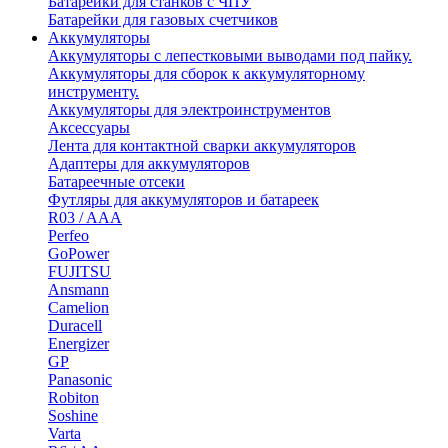
Батарейки для станков с ЧПУ
Батарейки для газовых счетчиков
Аккумуляторы
Аккумуляторы с лепестковыми выводами под пайку.
Аккумуляторы для сборок к аккумуляторному
инструменту.
Аккумуляторы для электроинструментов
Аксессуары
Лента для контактной сварки аккумуляторов
Адаптеры для аккумуляторов
Батареечные отсеки
Футляры для аккумуляторов и батареек
R03 / AAA
Perfeo
GoPower
FUJITSU
Ansmann
Camelion
Duracell
Energizer
GP
Panasonic
Robiton
Soshine
Varta