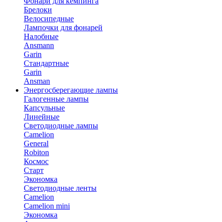
Фонари для кемпинга
Брелоки
Велосипедные
Лампочки для фонарей
Налобные
Ansmann
Garin
Стандартные
Garin
Ansman
Энергосберегающие лампы
Галогенные лампы
Капсульные
Линейные
Светодиодные лампы
Camelion
General
Robiton
Космос
Старт
Экономка
Светодиодные ленты
Camelion
Camelion mini
Экономка