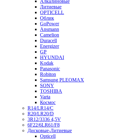
Алкалиновые
Литиевые
OPTICELL
Облик
GoPower
Ansmann
Camelion
Duracell
Energizer
GP
HYUNDAI
Kodak
Panasonic
Robiton
Samsung PLEOMAX
SONY
TOSHIBA
Varta
Космос
R14/LR14/C
R20/LR20/D
3R12/3336 4,5V
6F22/6LR61/F8
Дисковые-Литиевые
Opticell