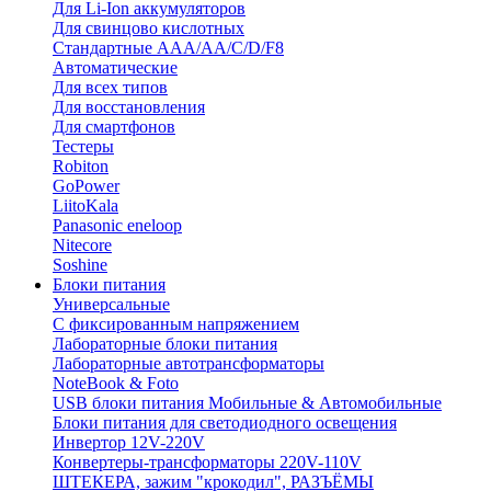
Для Li-Ion аккумуляторов
Для свинцово кислотных
Стандартные ААА/АА/С/D/F8
Автоматические
Для всех типов
Для восстановления
Для смартфонов
Тестеры
Robiton
GoPower
LiitoKala
Panasonic eneloop
Nitecore
Soshine
Блоки питания
Универсальные
C фиксированным напряжением
Лабораторные блоки питания
Лабораторные автотрансформаторы
NoteBook & Foto
USB блоки питания Мобильные & Автомобильные
Блоки питания для светодиодного освещения
Инвертор 12V-220V
Конвертеры-трансформаторы 220V-110V
ШТЕКЕРА, зажим "крокодил", РАЗЪЁМЫ