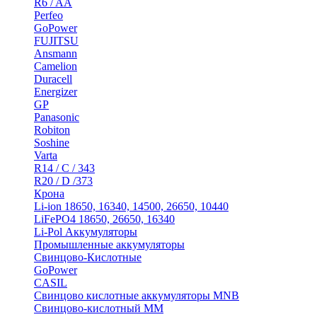
R6 / AA
Perfeo
GoPower
FUJITSU
Ansmann
Camelion
Duracell
Energizer
GP
Panasonic
Robiton
Soshine
Varta
R14 / C / 343
R20 / D /373
Крона
Li-ion 18650, 16340, 14500, 26650, 10440
LiFePO4 18650, 26650, 16340
Li-Pol Аккумуляторы
Промышленные аккумуляторы
Свинцово-Кислотные
GoPower
CASIL
Свинцово кислотные аккумуляторы MNB
Cвинцово-кислотный MM