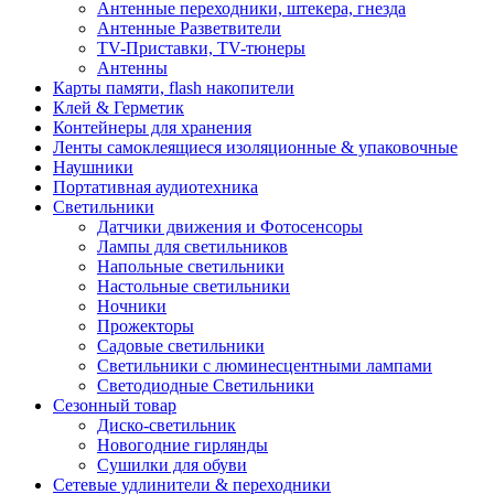
Антенные переходники, штекера, гнезда
Антенные Разветвители
TV-Приставки, TV-тюнеры
Антенны
Карты памяти, flash накопители
Клей & Герметик
Контейнеры для хранения
Ленты самоклеящиеся изоляционные & упаковочные
Наушники
Портативная аудиотехника
Светильники
Датчики движения и Фотосенсоры
Лампы для светильников
Напольные светильники
Настольные светильники
Ночники
Прожекторы
Садовые светильники
Светильники с люминесцентными лампами
Светодиодные Светильники
Сезонный товар
Диско-светильник
Новогодние гирлянды
Сушилки для обуви
Сетевые удлинители & переходники