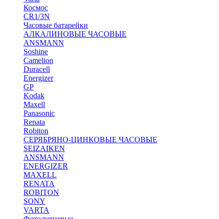
Космос
CR1/3N
Часовые батарейки
АЛКАЛИНОВЫЕ ЧАСОВЫЕ
ANSMANN
Soshine
Camelion
Duracell
Energizer
GP
Kodak
Maxell
Panasonic
Renata
Robiton
СЕРЯБРЯНО-ЦИНКОВЫЕ ЧАСОВЫЕ
SEIZAIKEN
ANSMANN
ENERGIZER
MAXELL
RENATA
ROBITON
SONY
VARTA
Фотолитиевые