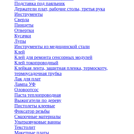
Подставка под паяльник
Держатели плат, рабочие столы, третья рука
Инструменты
Сверла
Пинцеты
Отвертки
Кусачки
Лупы
Инструменты из медицинской стали
Клей
Клей для ремонта сенсорных модулей
Клей токопроводный
Клейкая лента, защитная пленка, термоскотч,
термоусадочная трубка
Лак для плат
Лампа УФ
Оловоотсос
Паста теплопроводная
Выжигатели по дереву
Пистолеты клеевые
Фиксатор резьбы
Смазочные материалы
Ультразвуковые ванны
Текстолит
Макетные платы