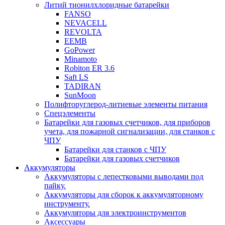
Литий тионилхлоридные батарейки
FANSO
NEVACELL
REVOLTA
EEMB
GoPower
Minamoto
Robiton ER 3.6
Saft LS
TADIRAN
SunMoon
Полифторуглерод-литиевые элементы питания
Спецэлементы
Батарейки для газовых счетчиков, для приборов
учета, для пожарной сигнализации, для станков с
ЧПУ
Батарейки для станков с ЧПУ
Батарейки для газовых счетчиков
Аккумуляторы
Аккумуляторы с лепестковыми выводами под
пайку.
Аккумуляторы для сборок к аккумуляторному
инструменту.
Аккумуляторы для электроинструментов
Аксессуары