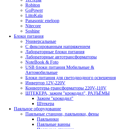
Robiton
GoPower
LiitoKala
Panasonic eneloop
Nitecore
Soshine
Блоки питания
Универсальные
C фиксированным напряжением
Лабораторные блоки питания
Лабораторные автотрансформаторы
NoteBook & Foto
USB блоки питания Мобильные &
Автомобильные
Блоки питания для светодиодного освещения
Инвертор 12V-220V
Конвертеры-трансформаторы 220V-110V
ШТЕКЕРА, зажим "крокодил", РАЗЪЁМЫ
Зажим "крокодил"
Штекера
Паяльное оборудование
Паяльные станции, паяльники, фены
Паяльники
Паяльные ванны