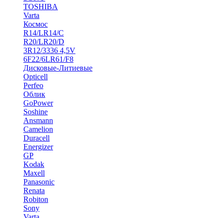
TOSHIBA
Varta
Космос
R14/LR14/C
R20/LR20/D
3R12/3336 4,5V
6F22/6LR61/F8
Дисковые-Литиевые
Opticell
Perfeo
Облик
GoPower
Soshine
Ansmann
Camelion
Duracell
Energizer
GP
Kodak
Maxell
Panasonic
Renata
Robiton
Sony
Varta