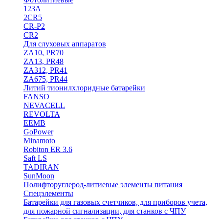
123A
2CR5
CR-P2
CR2
Для слуховых аппаратов
ZA10, PR70
ZA13, PR48
ZA312, PR41
ZA675, PR44
Литий тионилхлоридные батарейки
FANSO
NEVACELL
REVOLTA
EEMB
GoPower
Minamoto
Robiton ER 3.6
Saft LS
TADIRAN
SunMoon
Полифторуглерод-литиевые элементы питания
Спецэлементы
Батарейки для газовых счетчиков, для приборов учета,
для пожарной сигнализации, для станков с ЧПУ