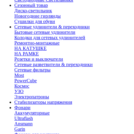
Сезонный товар
Диско-светильник
Новогодние гирлянды
Сушилки для обуви
Сетевые удлинители & переходники
Бытовые сетевые удлинители
Колодки для сетевых удлинителей
Ремонтно-монтажные
НА КАТУШКЕ
НА РАМКЕ
Розетки и выключатели
Сетевые разветвители & переходники
Сетевые фильтры
Most
PowerCube
Космос
УЗО
Электропатроны
Стабилизаторы напряжения
Фонари
Аккумуляторные
Ultraflash
Ansmann
Garin