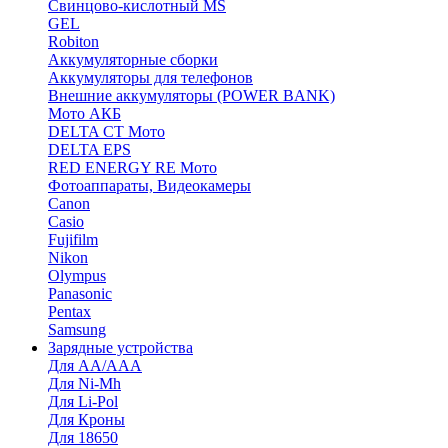
Cвинцово-кислотный MS
GEL
Robiton
Аккумуляторные сборки
Аккумуляторы для телефонов
Внешние аккумуляторы (POWER BANK)
Мото АКБ
DELTA CT Мото
DELTA EPS
RED ENERGY RE Мото
Фотоаппараты, Видеокамеры
Canon
Casio
Fujifilm
Nikon
Olympus
Panasonic
Pentax
Samsung
Зарядные устройства
Для AA/AAA
Для Ni-Mh
Для Li-Pol
Для Кроны
Для 18650