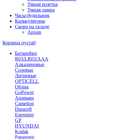
Умная розетка
Умная лампа
Часы-будильник
Калькуляторы
Скоро на складе
Архив
Корзина пуста
0
Батарейки
R03/LR03/AAA
Алкалиновые
Солевые
Литиевые
OPTICELL
Облик
GoPower
Ansmann
Camelion
Duracell
Energizer
GP
HYUNDAI
Kodak
Panasonic