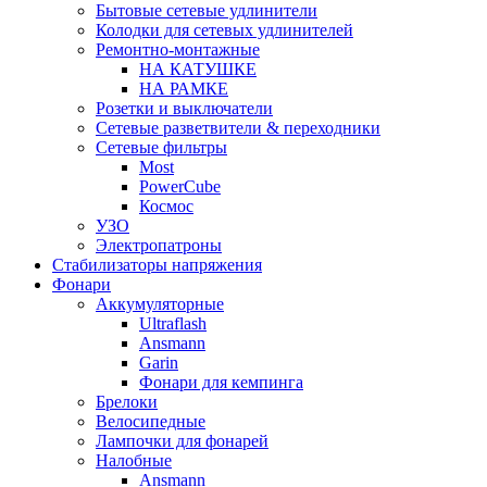
Бытовые сетевые удлинители
Колодки для сетевых удлинителей
Ремонтно-монтажные
НА КАТУШКЕ
НА РАМКЕ
Розетки и выключатели
Сетевые разветвители & переходники
Сетевые фильтры
Most
PowerCube
Космос
УЗО
Электропатроны
Стабилизаторы напряжения
Фонари
Аккумуляторные
Ultraflash
Ansmann
Garin
Фонари для кемпинга
Брелоки
Велосипедные
Лампочки для фонарей
Налобные
Ansmann