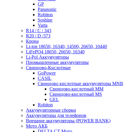
GP
Panasonic
Robiton
Soshine
Varta
R14 / C / 343
R20 / D /373
Крона
Li-ion 18650, 16340, 14500, 26650, 10440
LiFePO4 18650, 26650, 16340
Li-Pol Аккумуляторы
Промышленные аккумуляторы
Свинцово-Кислотные
GoPower
CASIL
Свинцово кислотные аккумуляторы MNB
Cвинцово-кислотный MM
Cвинцово-кислотный MS
GEL
Robiton
Аккумуляторные сборки
Аккумуляторы для телефонов
Внешние аккумуляторы (POWER BANK)
Мото АКБ
DELTA CT Мото