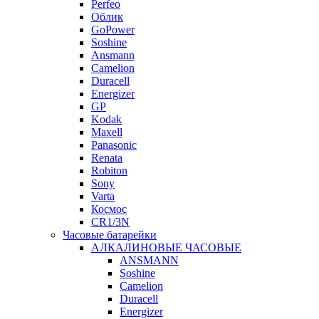
Perfeo
Облик
GoPower
Soshine
Ansmann
Camelion
Duracell
Energizer
GP
Kodak
Maxell
Panasonic
Renata
Robiton
Sony
Varta
Космос
CR1/3N
Часовые батарейки
АЛКАЛИНОВЫЕ ЧАСОВЫЕ
ANSMANN
Soshine
Camelion
Duracell
Energizer