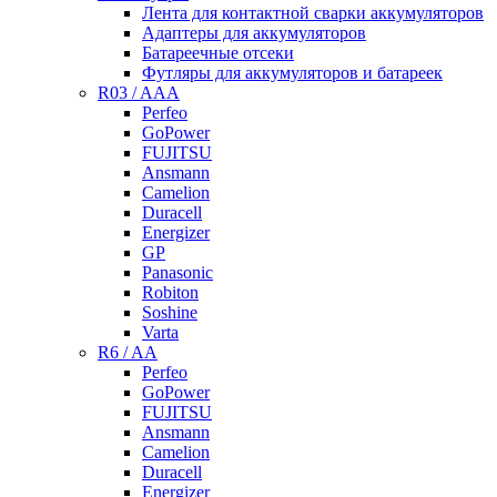
Лента для контактной сварки аккумуляторов
Адаптеры для аккумуляторов
Батареечные отсеки
Футляры для аккумуляторов и батареек
R03 / AAA
Perfeo
GoPower
FUJITSU
Ansmann
Camelion
Duracell
Energizer
GP
Panasonic
Robiton
Soshine
Varta
R6 / AA
Perfeo
GoPower
FUJITSU
Ansmann
Camelion
Duracell
Energizer