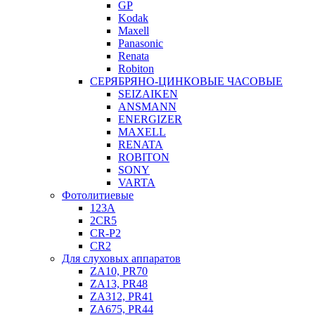
GP
Kodak
Maxell
Panasonic
Renata
Robiton
СЕРЯБРЯНО-ЦИНКОВЫЕ ЧАСОВЫЕ
SEIZAIKEN
ANSMANN
ENERGIZER
MAXELL
RENATA
ROBITON
SONY
VARTA
Фотолитиевые
123A
2CR5
CR-P2
CR2
Для слуховых аппаратов
ZA10, PR70
ZA13, PR48
ZA312, PR41
ZA675, PR44