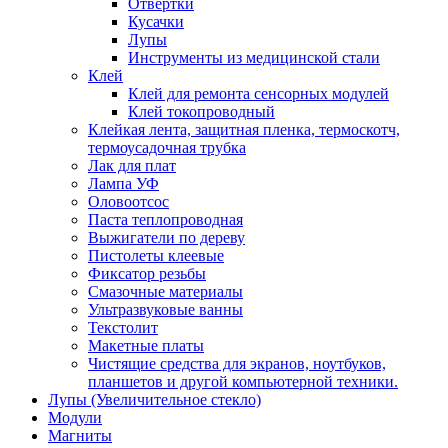
Отвертки
Кусачки
Лупы
Инструменты из медицинской стали
Клей
Клей для ремонта сенсорных модулей
Клей токопроводный
Клейкая лента, защитная пленка, термоскотч,
термоусадочная трубка
Лак для плат
Лампа УФ
Оловоотсос
Паста теплопроводная
Выжигатели по дереву
Пистолеты клеевые
Фиксатор резьбы
Смазочные материалы
Ультразвуковые ванны
Текстолит
Макетные платы
Чистящие средства для экранов, ноутбуков,
планшетов и другой компьютерной техники.
Лупы (Увеличительное стекло)
Модули
Магниты