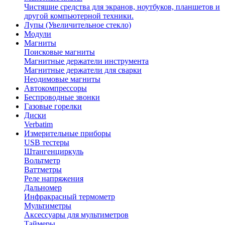
Чистящие средства для экранов, ноутбуков, планшетов и
другой компьютерной техники.
Лупы (Увеличительное стекло)
Модули
Магниты
Поисковые магниты
Магнитные держатели инструмента
Магнитные держатели для сварки
Неодимовые магниты
Автокомпрессоры
Беспроводные звонки
Газовые горелки
Диски
Verbatim
Измерительные приборы
USB тестеры
Штангенциркуль
Вольтметр
Ваттметры
Реле напряжения
Дальномер
Инфракрасный термометр
Мультиметры
Аксессуары для мультиметров
Таймеры