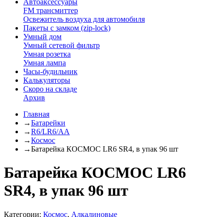
Автоаксессуары
FM трансмиттер
Освежитель воздуха для автомобиля
Пакеты с замком (zip-lock)
Умный дом
Умный сетевой фильтр
Умная розетка
Умная лампа
Часы-будильник
Калькуляторы
Скоро на складе
Архив
Главная
→
Батарейки
→
R6/LR6/AA
→
Космос
→
Батарейка КОСМОС LR6 SR4, в упак 96 шт
Батарейка КОСМОС LR6
SR4, в упак 96 шт
Категории:
Космос
,
Алкалиновые