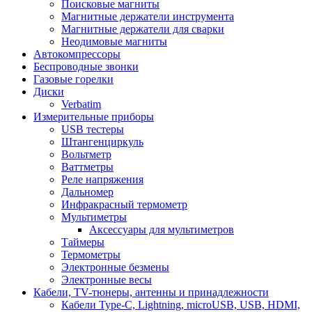
Поисковые магниты
Магнитные держатели инструмента
Магнитные держатели для сварки
Неодимовые магниты
Автокомпрессоры
Беспроводные звонки
Газовые горелки
Диски
Verbatim
Измерительные приборы
USB тестеры
Штангенциркуль
Вольтметр
Ваттметры
Реле напряжения
Дальномер
Инфракрасный термометр
Мультиметры
Аксессуары для мультиметров
Таймеры
Термометры
Электронные безмены
Электронные весы
Кабели, TV-тюнеры, антенны и принадлежности
Кабели Type-C, Lightning, microUSB, USB, HDMI,