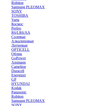
Robiton
Samsung PLEOMAX
SONY
TOSHIBA
Varta
Космос
Perfeo
R6/LR6/AA
Солевые
Алкалиновые
Литиевые
OPTICELL
Облик
GoPower
Ansmann
Camelion
Duracell
Energizer
GP
HYUNDAI
Kodak
Panasonic
Robiton
Samsung PLEOMAX
SONY