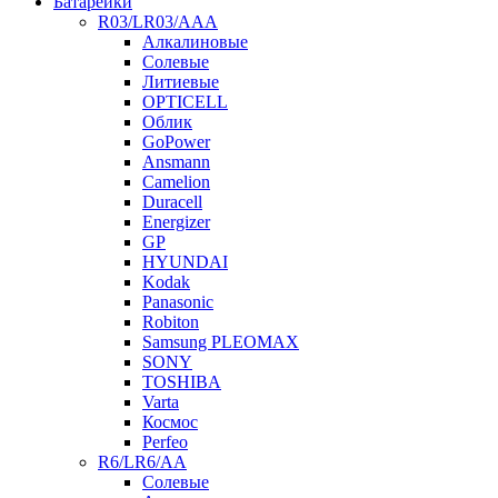
Батарейки
R03/LR03/AAA
Алкалиновые
Солевые
Литиевые
OPTICELL
Облик
GoPower
Ansmann
Camelion
Duracell
Energizer
GP
HYUNDAI
Kodak
Panasonic
Robiton
Samsung PLEOMAX
SONY
TOSHIBA
Varta
Космос
Perfeo
R6/LR6/AA
Солевые