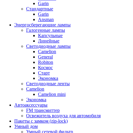
Garin
Стандартные
Garin
Ansman
Энергосберегающие лампы
Галогенные лампы
Капсульные
Линейные
Светодиодные лампы
Camelion
General
Robiton
Космос
Старт
Экономка
Светодиодные ленты
Camelion
Camelion mini
Экономка
Автоаксессуары
FM трансмиттер
Освежитель воздуха для автомобиля
Пакеты с замком (zip-lock)
Умный дом
Умный сетевой фильтр