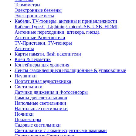
Термометры
Электронные безмены
Электронные весы
Кабели, TV-тюнеры, антенны и принадлежности
Кабели Type-C, Lightning, microUSB, USB, HDMI,
Антенные переходники, штекера, гнезда
Антенные Разветвители
TV-Приставки, TV-тюнеры
Антенны
Карты памяти, flash накопители
Клей & Герметик
Контейнеры для хранения
Ленты самоклеящиеся изоляционные & упаковочные
Наушники
Портативная аудиотехника
Светильники
Датчики движения и Фотосенсоры
Лампы для светильников
Напольные светильники
Настольные светильники
Ночники
Прожекторы
Садовые светильники
Светильники с люминесцентными лампами
Светодиодные Светильники