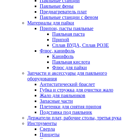
Паяльные станции
Паяльные фены
Преднагреватель плат
Паяльные станции с феном
Материалы для пайки
Припои, пасты паяльные
Паяльная паста
Припой
Сплав ВУДА, Сплав РОЗЕ
Флюс, канифоль
Канифоль
Паяльная кислота
Флюс для пайки
Запчасти и аксессуары для паяльного
оборудования
Антистатический браслет
Губка и стружка для очистки жало
Жало для паяльников
Запасные части
Плетенки для снятия припоя
Подставка под паяльник
Держатели плат, рабочие столы, третья рука
Инструменты
Сверла
Пинцеты