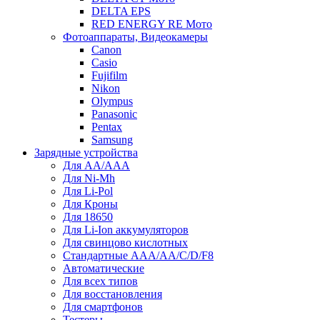
DELTA EPS
RED ENERGY RE Мото
Фотоаппараты, Видеокамеры
Canon
Casio
Fujifilm
Nikon
Olympus
Panasonic
Pentax
Samsung
Зарядные устройства
Для AA/AAA
Для Ni-Mh
Для Li-Pol
Для Кроны
Для 18650
Для Li-Ion аккумуляторов
Для свинцово кислотных
Стандартные ААА/АА/С/D/F8
Автоматические
Для всех типов
Для восстановления
Для смартфонов
Тестеры