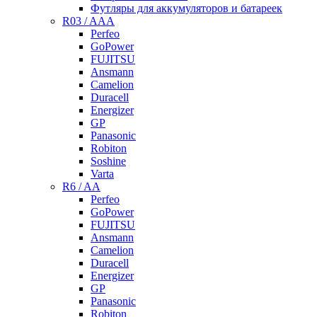
Футляры для аккумуляторов и батареек
R03 / AAA
Perfeo
GoPower
FUJITSU
Ansmann
Camelion
Duracell
Energizer
GP
Panasonic
Robiton
Soshine
Varta
R6 / AA
Perfeo
GoPower
FUJITSU
Ansmann
Camelion
Duracell
Energizer
GP
Panasonic
Robiton