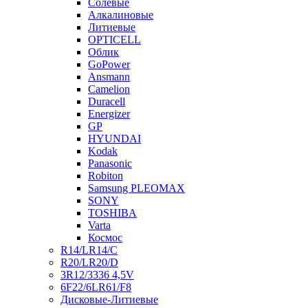
Солевые
Алкалиновые
Литиевые
OPTICELL
Облик
GoPower
Ansmann
Camelion
Duracell
Energizer
GP
HYUNDAI
Kodak
Panasonic
Robiton
Samsung PLEOMAX
SONY
TOSHIBA
Varta
Космос
R14/LR14/C
R20/LR20/D
3R12/3336 4,5V
6F22/6LR61/F8
Дисковые-Литиевые