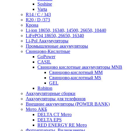
Soshine
Varta
R14 / C / 343
R20 / D /373
Крона
Li-ion 18650, 16340, 14500, 26650, 10440
LiFePO4 18650, 26650, 16340
Li-Pol Аккумуляторы
Промышленные аккумуляторы
Свинцово-Кислотные
GoPower
CASIL
Свинцово кислотные аккумуляторы MNB
Cвинцово-кислотный MM
Cвинцово-кислотный MS
GEL
Robiton
Аккумуляторные сборки
Аккумуляторы для телефонов
Внешние аккумуляторы (POWER BANK)
Мото АКБ
DELTA CT Мото
DELTA EPS
RED ENERGY RE Мото
Фотоаппараты, Видеокамеры