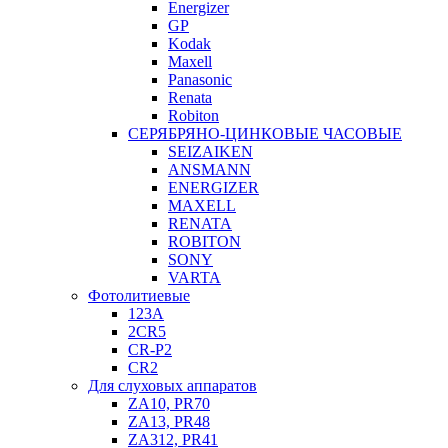
Energizer
GP
Kodak
Maxell
Panasonic
Renata
Robiton
СЕРЯБРЯНО-ЦИНКОВЫЕ ЧАСОВЫЕ
SEIZAIKEN
ANSMANN
ENERGIZER
MAXELL
RENATA
ROBITON
SONY
VARTA
Фотолитиевые
123A
2CR5
CR-P2
CR2
Для слуховых аппаратов
ZA10, PR70
ZA13, PR48
ZA312, PR41