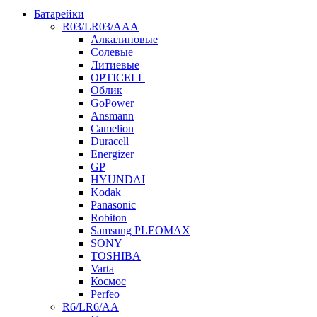
Батарейки
R03/LR03/AAA
Алкалиновые
Солевые
Литиевые
OPTICELL
Облик
GoPower
Ansmann
Camelion
Duracell
Energizer
GP
HYUNDAI
Kodak
Panasonic
Robiton
Samsung PLEOMAX
SONY
TOSHIBA
Varta
Космос
Perfeo
R6/LR6/AA