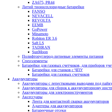
ZA675, PR44
Литий тионилхлоридные батарейки
FANSO
NEVACELL
REVOLTA
EEMB
GoPower
Minamoto
Robiton ER 3.6
Saft LS
TADIRAN
SunMoon
Полифторуглерод-литиевые элементы питания
Спецэлементы
Батарейки для газовых счетчиков, для приборов уче
Батарейки для станков с ЧПУ
Батарейки для газовых счетчиков
Аккумуляторы
Аккумуляторы с лепестковыми выводами под пайку
Аккумуляторы для сборок к аккумуляторному инстр
Аккумуляторы для электроинструментов
Аксессуары
Лента для контактной сварки аккумуляторов
Адаптеры для аккумуляторов
Батареечные отсеки