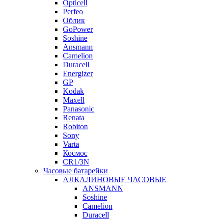
Opticell
Perfeo
Облик
GoPower
Soshine
Ansmann
Camelion
Duracell
Energizer
GP
Kodak
Maxell
Panasonic
Renata
Robiton
Sony
Varta
Космос
CR1/3N
Часовые батарейки
АЛКАЛИНОВЫЕ ЧАСОВЫЕ
ANSMANN
Soshine
Camelion
Duracell