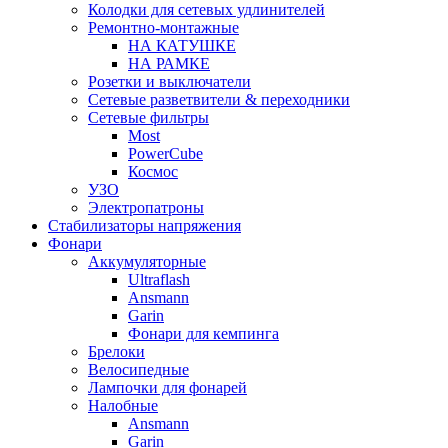
Колодки для сетевых удлинителей
Ремонтно-монтажные
НА КАТУШКЕ
НА РАМКЕ
Розетки и выключатели
Сетевые разветвители & переходники
Сетевые фильтры
Most
PowerCube
Космос
УЗО
Электропатроны
Стабилизаторы напряжения
Фонари
Аккумуляторные
Ultraflash
Ansmann
Garin
Фонари для кемпинга
Брелоки
Велосипедные
Лампочки для фонарей
Налобные
Ansmann
Garin