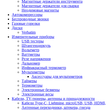
Магнитные держатели инструмента
Магнитные держатели для сварки
Неодимовые магниты
Автокомпрессоры
Беспроводные звонки
Газовые горелки
Диски
Verbatim
Измерительные приборы
USB тестеры
Штангенциркуль
Вольтметр
Ваттметры
Реле напряжения
Дальномер
Инфракрасный термометр
Мультиметры
Аксессуары для мультиметров
Таймеры
Термометры
Электронные безмены
Электронные весы
Кабели, TV-тюнеры, антенны и принадлежности
Кабели Type-C, Lightning, microUSB, USB, HDMI,
Антенные переходники, штекера, гнезда