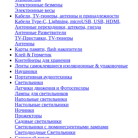
Электронные безмены
Электронные весы
Кабели, TV-тюнеры, антенны и принадлежности
Кабели Type-C, Lightning, microUSB, USB, HDMI,
Антенные переходники, штекера, гнезда
Антенные Разветвители
TV-Приставки, TV-тюнеры
Антенны
Карты памяти, flash накопители
Клей & Герметик
Контейнеры для хранения
Ленты самоклеящиеся изоляционные & упаковочные
Наушники
Портативная аудиотехника
Светильники
Датчики движения и Фотосенсоры
Лампы для светильников
Напольные светильники
Настольные светильники
Ночники
Прожекторы
Садовые светильники
Светильники с люминесцентными лампами
Светодиодные Светильники
Сезонный товар