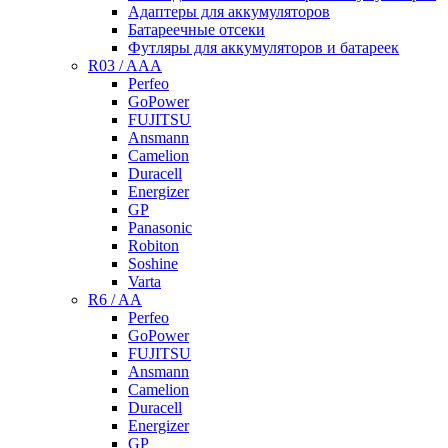
Адаптеры для аккумуляторов
Батареечные отсеки
Футляры для аккумуляторов и батареек
R03 / AAA
Perfeo
GoPower
FUJITSU
Ansmann
Camelion
Duracell
Energizer
GP
Panasonic
Robiton
Soshine
Varta
R6 / AA
Perfeo
GoPower
FUJITSU
Ansmann
Camelion
Duracell
Energizer
GP