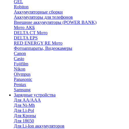
GEL
Robiton
Аккумуляторные сборки
Аккумуляторы для телефонов
Внешние аккумуляторы (POWER BANK)
Мото АКБ
DELTA CT Мото
DELTA EPS
RED ENERGY RE Мото
Фотоаппараты, Видеокамеры
Canon
Casio
Fujifilm
Nikon
Olympus
Panasonic
Pentax
Samsung
Зарядные устройства
Для AA/AAA
Для Ni-Mh
Для Li-Pol
Для Кроны
Для 18650
Для Li-Ion аккумуляторов