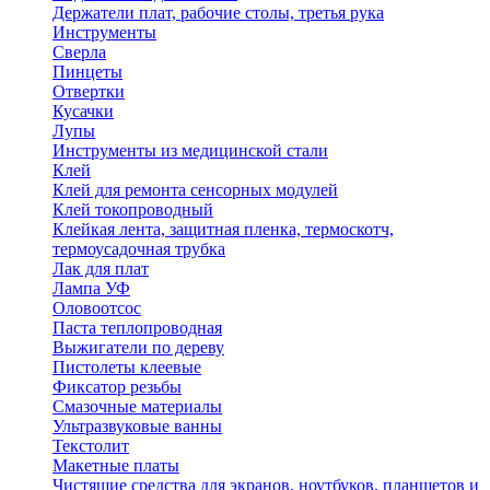
Держатели плат, рабочие столы, третья рука
Инструменты
Сверла
Пинцеты
Отвертки
Кусачки
Лупы
Инструменты из медицинской стали
Клей
Клей для ремонта сенсорных модулей
Клей токопроводный
Клейкая лента, защитная пленка, термоскотч,
термоусадочная трубка
Лак для плат
Лампа УФ
Оловоотсос
Паста теплопроводная
Выжигатели по дереву
Пистолеты клеевые
Фиксатор резьбы
Смазочные материалы
Ультразвуковые ванны
Текстолит
Макетные платы
Чистящие средства для экранов, ноутбуков, планшетов и