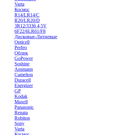
Varta
Космос
R14/LR14/C
R20/LR20/D
3R12/3336 4,5V
6F22/6LR61/F8
Дисковые-Литиевые
Opticell
Perfeo
Облик
GoPower
Soshine
Ansmann
Camelion
Duracell
Energizer
GP
Kodak
Maxell
Panasonic
Renata
Robiton
Sony
Varta
Космос