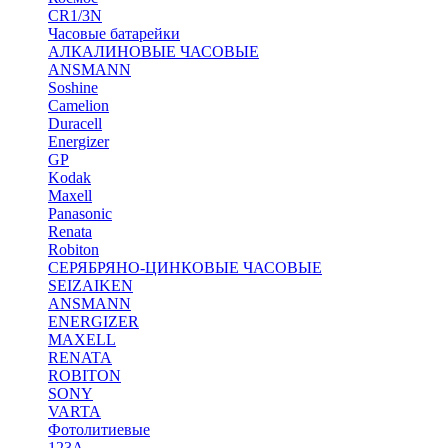
CR1/3N
Часовые батарейки
АЛКАЛИНОВЫЕ ЧАСОВЫЕ
ANSMANN
Soshine
Camelion
Duracell
Energizer
GP
Kodak
Maxell
Panasonic
Renata
Robiton
СЕРЯБРЯНО-ЦИНКОВЫЕ ЧАСОВЫЕ
SEIZAIKEN
ANSMANN
ENERGIZER
MAXELL
RENATA
ROBITON
SONY
VARTA
Фотолитиевые
123A