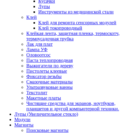
Кусачки
Лупы
Инструменты из медицинской стали
Клей
Клей для ремонта сенсорных модулей
Клей токопроводный
Клейкая лента, защитная пленка, термоскотч,
термоусадочная трубка
Лак для плат
Лампа УФ
Оловоотсос
Паста теплопроводная
Выжигатели по дереву
Пистолеты клеевые
Фиксатор резьбы
Смазочные материалы
Ультразвуковые ванны
Текстолит
Макетные платы
Чистящие средства для экранов, ноутбуков,
планшетов и другой компьютерной техники.
Лупы (Увеличительное стекло)
Модули
Магниты
Поисковые магниты