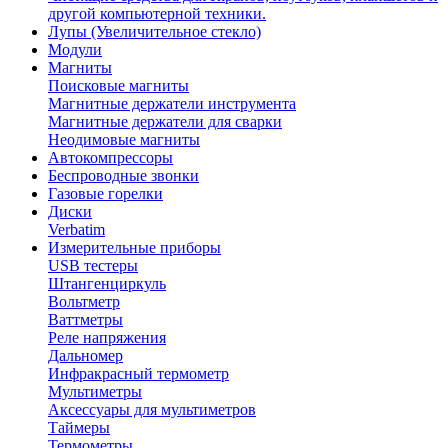
другой компьютерной техники.
Лупы (Увеличительное стекло)
Модули
Магниты
Поисковые магниты
Магнитные держатели инструмента
Магнитные держатели для сварки
Неодимовые магниты
Автокомпрессоры
Беспроводные звонки
Газовые горелки
Диски
Verbatim
Измерительные приборы
USB тестеры
Штангенциркуль
Вольтметр
Ваттметры
Реле напряжения
Дальномер
Инфракрасный термометр
Мультиметры
Аксессуары для мультиметров
Таймеры
Термометры