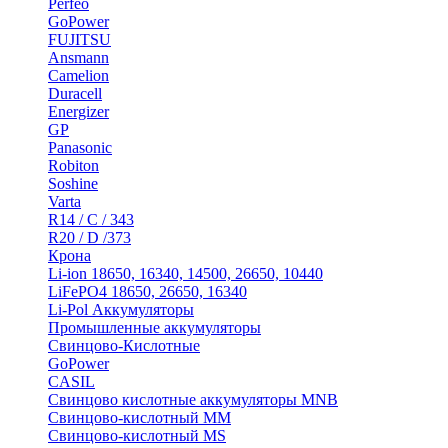
Perfeo
GoPower
FUJITSU
Ansmann
Camelion
Duracell
Energizer
GP
Panasonic
Robiton
Soshine
Varta
R14 / C / 343
R20 / D /373
Крона
Li-ion 18650, 16340, 14500, 26650, 10440
LiFePO4 18650, 26650, 16340
Li-Pol Аккумуляторы
Промышленные аккумуляторы
Свинцово-Кислотные
GoPower
CASIL
Свинцово кислотные аккумуляторы MNB
Cвинцово-кислотный MM
Cвинцово-кислотный MS