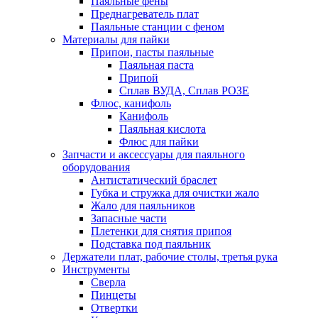
Паяльные фены
Преднагреватель плат
Паяльные станции с феном
Материалы для пайки
Припои, пасты паяльные
Паяльная паста
Припой
Сплав ВУДА, Сплав РОЗЕ
Флюс, канифоль
Канифоль
Паяльная кислота
Флюс для пайки
Запчасти и аксессуары для паяльного
оборудования
Антистатический браслет
Губка и стружка для очистки жало
Жало для паяльников
Запасные части
Плетенки для снятия припоя
Подставка под паяльник
Держатели плат, рабочие столы, третья рука
Инструменты
Сверла
Пинцеты
Отвертки