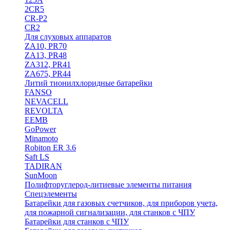
2CR5
CR-P2
CR2
Для слуховых аппаратов
ZA10, PR70
ZA13, PR48
ZA312, PR41
ZA675, PR44
Литий тионилхлоридные батарейки
FANSO
NEVACELL
REVOLTA
EEMB
GoPower
Minamoto
Robiton ER 3.6
Saft LS
TADIRAN
SunMoon
Полифторуглерод-литиевые элементы питания
Спецэлементы
Батарейки для газовых счетчиков, для приборов учета,
для пожарной сигнализации, для станков с ЧПУ
Батарейки для станков с ЧПУ