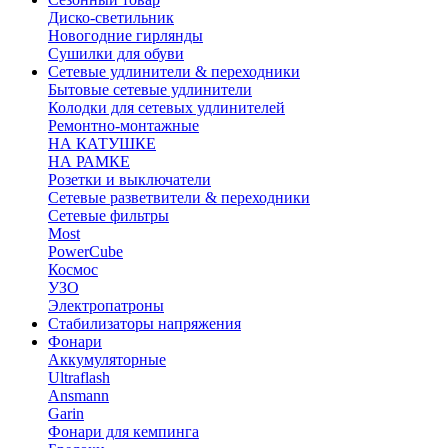
Диско-светильник
Новогодние гирлянды
Сушилки для обуви
Сетевые удлинители & переходники
Бытовые сетевые удлинители
Колодки для сетевых удлинителей
Ремонтно-монтажные
НА КАТУШКЕ
НА РАМКЕ
Розетки и выключатели
Сетевые разветвители & переходники
Сетевые фильтры
Most
PowerCube
Космос
УЗО
Электропатроны
Стабилизаторы напряжения
Фонари
Аккумуляторные
Ultraflash
Ansmann
Garin
Фонари для кемпинга