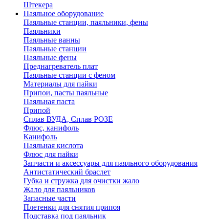
Штекера
Паяльное оборудование
Паяльные станции, паяльники, фены
Паяльники
Паяльные ванны
Паяльные станции
Паяльные фены
Преднагреватель плат
Паяльные станции с феном
Материалы для пайки
Припои, пасты паяльные
Паяльная паста
Припой
Сплав ВУДА, Сплав РОЗЕ
Флюс, канифоль
Канифоль
Паяльная кислота
Флюс для пайки
Запчасти и аксессуары для паяльного оборудования
Антистатический браслет
Губка и стружка для очистки жало
Жало для паяльников
Запасные части
Плетенки для снятия припоя
Подставка под паяльник