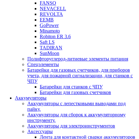
FANSO
NEVACELL
REVOLTA
EEMB
GoPower
Minamoto
Robiton ER 3.6
Saft LS
TADIRAN
SunMoon
Полифторуглерод-литиевые элементы питания
Спецэлементы
Батарейки для газовых счетчиков, для приборов
учета, для пожарной сигнализации, для станков с
ЧПУ
Батарейки для станков с ЧПУ
Батарейки для газовых счетчиков
Аккумуляторы
Аккумуляторы с лепестковыми выводами под
пайку.
Аккумуляторы для сборок к аккумуляторному
инструменту.
Аккумуляторы для электроинструментов
Аксессуары
Лента для контактной сварки аккумуляторов