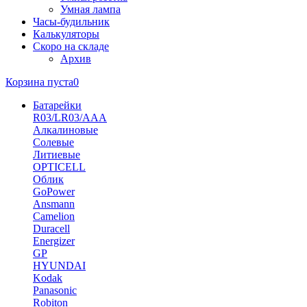
Умная лампа
Часы-будильник
Калькуляторы
Скоро на складе
Архив
Корзина пуста
0
Батарейки
R03/LR03/AAA
Алкалиновые
Солевые
Литиевые
OPTICELL
Облик
GoPower
Ansmann
Camelion
Duracell
Energizer
GP
HYUNDAI
Kodak
Panasonic
Robiton