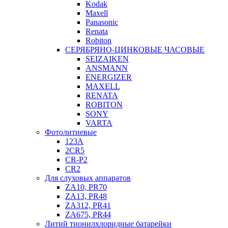
Kodak
Maxell
Panasonic
Renata
Robiton
СЕРЯБРЯНО-ЦИНКОВЫЕ ЧАСОВЫЕ
SEIZAIKEN
ANSMANN
ENERGIZER
MAXELL
RENATA
ROBITON
SONY
VARTA
Фотолитиевые
123A
2CR5
CR-P2
CR2
Для слуховых аппаратов
ZA10, PR70
ZA13, PR48
ZA312, PR41
ZA675, PR44
Литий тионилхлоридные батарейки