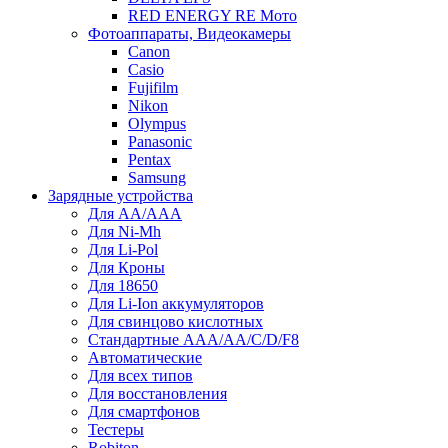
RED ENERGY RE Мото
Фотоаппараты, Видеокамеры
Canon
Casio
Fujifilm
Nikon
Olympus
Panasonic
Pentax
Samsung
Зарядные устройства
Для AA/AAA
Для Ni-Mh
Для Li-Pol
Для Кроны
Для 18650
Для Li-Ion аккумуляторов
Для свинцово кислотных
Стандартные ААА/АА/С/D/F8
Автоматические
Для всех типов
Для восстановления
Для смартфонов
Тестеры
Robiton