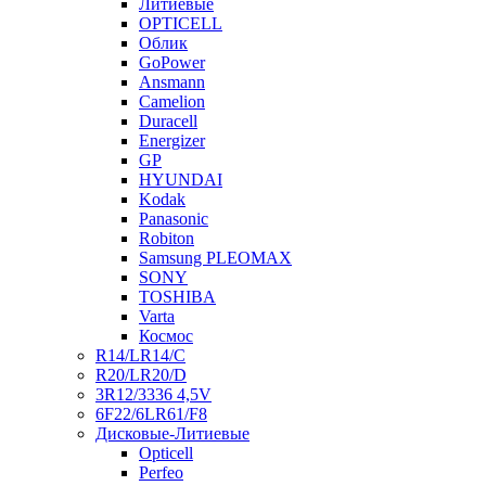
Литиевые
OPTICELL
Облик
GoPower
Ansmann
Camelion
Duracell
Energizer
GP
HYUNDAI
Kodak
Panasonic
Robiton
Samsung PLEOMAX
SONY
TOSHIBA
Varta
Космос
R14/LR14/C
R20/LR20/D
3R12/3336 4,5V
6F22/6LR61/F8
Дисковые-Литиевые
Opticell
Perfeo