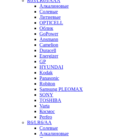
R03/LR03/AAA
Алкалиновые
Солевые
Литиевые
OPTICELL
Облик
GoPower
Ansmann
Camelion
Duracell
Energizer
GP
HYUNDAI
Kodak
Panasonic
Robiton
Samsung PLEOMAX
SONY
TOSHIBA
Varta
Космос
Perfeo
R6/LR6/AA
Солевые
Алкалиновые