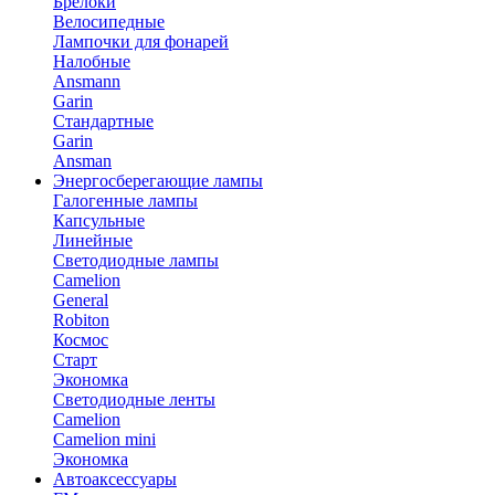
Брелоки
Велосипедные
Лампочки для фонарей
Налобные
Ansmann
Garin
Стандартные
Garin
Ansman
Энергосберегающие лампы
Галогенные лампы
Капсульные
Линейные
Светодиодные лампы
Camelion
General
Robiton
Космос
Старт
Экономка
Светодиодные ленты
Camelion
Camelion mini
Экономка
Автоаксессуары