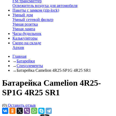
FM трансмиттер
Освежитель воздуха для автомобиля
Пакеты с замком (zip-lock)
Умный дом
Умный сетевой фильтр
Умная розетка
Умная лампа
Часы-будильник
Калькуляторы
Скоро на складе
Архив
Главная
→
Батарейки
→
Спецэлементы
→
Батарейка Camelion 4R25-SP1G 4R25 SR1
Батарейка Camelion 4R25-
SP1G 4R25 SR1
(0)
Оставить отзыв