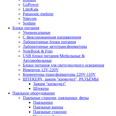
GoPower
LiitoKala
Panasonic eneloop
Nitecore
Soshine
Блоки питания
Универсальные
C фиксированным напряжением
Лабораторные блоки питания
Лабораторные автотрансформаторы
NoteBook & Foto
USB блоки питания Мобильные &
Автомобильные
Блоки питания для светодиодного освещения
Инвертор 12V-220V
Конвертеры-трансформаторы 220V-110V
ШТЕКЕРА, зажим "крокодил", РАЗЪЁМЫ
Зажим "крокодил"
Штекера
Паяльное оборудование
Паяльные станции, паяльники, фены
Паяльники
Паяльные ванны
Паяльные станции