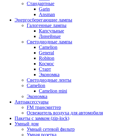
Стандартные
Garin
Ansman
Энергосберегающие лампы
Галогенные лампы
Капсульные
Линейные
Светодиодные лампы
Camelion
General
Robiton
Космос
Старт
Экономка
Светодиодные ленты
Camelion
Camelion mini
Экономка
Автоаксессуары
FM трансмиттер
Освежитель воздуха для автомобиля
Пакеты с замком (zip-lock)
Умный дом
Умный сетевой фильтр
Умная розетка