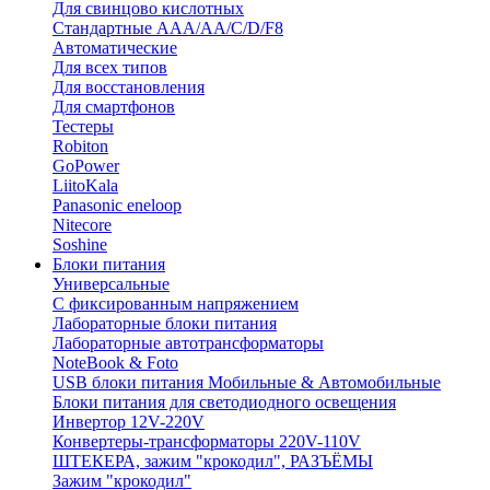
Для свинцово кислотных
Стандартные ААА/АА/С/D/F8
Автоматические
Для всех типов
Для восстановления
Для смартфонов
Тестеры
Robiton
GoPower
LiitoKala
Panasonic eneloop
Nitecore
Soshine
Блоки питания
Универсальные
C фиксированным напряжением
Лабораторные блоки питания
Лабораторные автотрансформаторы
NoteBook & Foto
USB блоки питания Мобильные & Автомобильные
Блоки питания для светодиодного освещения
Инвертор 12V-220V
Конвертеры-трансформаторы 220V-110V
ШТЕКЕРА, зажим "крокодил", РАЗЪЁМЫ
Зажим "крокодил"