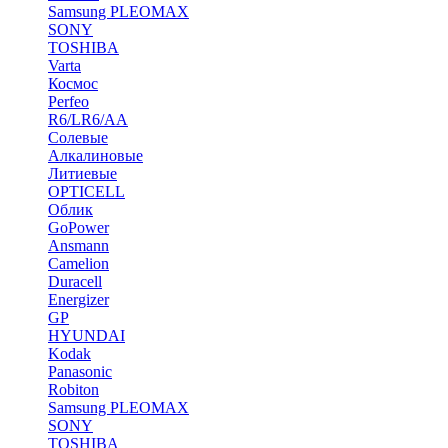
Samsung PLEOMAX
SONY
TOSHIBA
Varta
Космос
Perfeo
R6/LR6/AA
Солевые
Алкалиновые
Литиевые
OPTICELL
Облик
GoPower
Ansmann
Camelion
Duracell
Energizer
GP
HYUNDAI
Kodak
Panasonic
Robiton
Samsung PLEOMAX
SONY
TOSHIBA