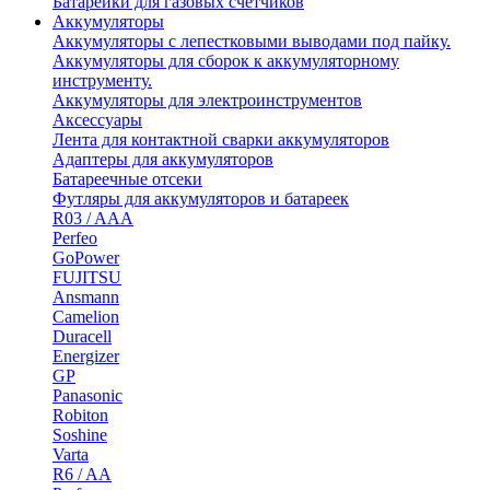
Батарейки для газовых счетчиков
Аккумуляторы
Аккумуляторы с лепестковыми выводами под пайку.
Аккумуляторы для сборок к аккумуляторному
инструменту.
Аккумуляторы для электроинструментов
Аксессуары
Лента для контактной сварки аккумуляторов
Адаптеры для аккумуляторов
Батареечные отсеки
Футляры для аккумуляторов и батареек
R03 / AAA
Perfeo
GoPower
FUJITSU
Ansmann
Camelion
Duracell
Energizer
GP
Panasonic
Robiton
Soshine
Varta
R6 / AA