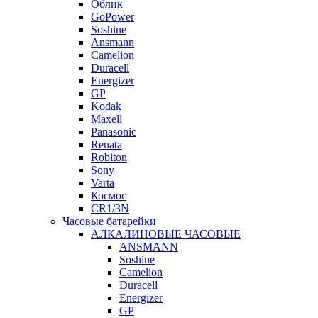
Облик
GoPower
Soshine
Ansmann
Camelion
Duracell
Energizer
GP
Kodak
Maxell
Panasonic
Renata
Robiton
Sony
Varta
Космос
CR1/3N
Часовые батарейки
АЛКАЛИНОВЫЕ ЧАСОВЫЕ
ANSMANN
Soshine
Camelion
Duracell
Energizer
GP