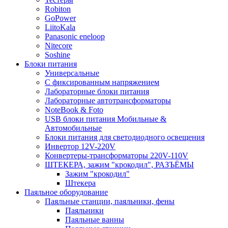
Robiton
GoPower
LiitoKala
Panasonic eneloop
Nitecore
Soshine
Блоки питания
Универсальные
C фиксированным напряжением
Лабораторные блоки питания
Лабораторные автотрансформаторы
NoteBook & Foto
USB блоки питания Мобильные &
Автомобильные
Блоки питания для светодиодного освещения
Инвертор 12V-220V
Конвертеры-трансформаторы 220V-110V
ШТЕКЕРА, зажим "крокодил", РАЗЪЁМЫ
Зажим "крокодил"
Штекера
Паяльное оборудование
Паяльные станции, паяльники, фены
Паяльники
Паяльные ванны