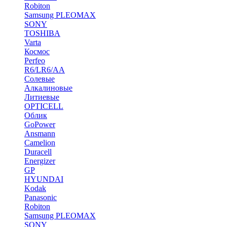
Robiton
Samsung PLEOMAX
SONY
TOSHIBA
Varta
Космос
Perfeo
R6/LR6/AA
Солевые
Алкалиновые
Литиевые
OPTICELL
Облик
GoPower
Ansmann
Camelion
Duracell
Energizer
GP
HYUNDAI
Kodak
Panasonic
Robiton
Samsung PLEOMAX
SONY