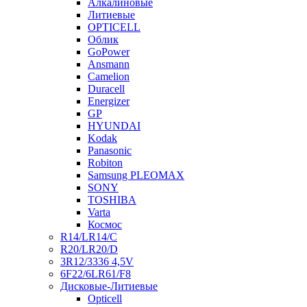
Алкалиновые
Литиевые
OPTICELL
Облик
GoPower
Ansmann
Camelion
Duracell
Energizer
GP
HYUNDAI
Kodak
Panasonic
Robiton
Samsung PLEOMAX
SONY
TOSHIBA
Varta
Космос
R14/LR14/C
R20/LR20/D
3R12/3336 4,5V
6F22/6LR61/F8
Дисковые-Литиевые
Opticell