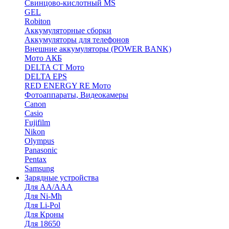
Cвинцово-кислотный MS
GEL
Robiton
Аккумуляторные сборки
Аккумуляторы для телефонов
Внешние аккумуляторы (POWER BANK)
Мото АКБ
DELTA CT Мото
DELTA EPS
RED ENERGY RE Мото
Фотоаппараты, Видеокамеры
Canon
Casio
Fujifilm
Nikon
Olympus
Panasonic
Pentax
Samsung
Зарядные устройства
Для AA/AAA
Для Ni-Mh
Для Li-Pol
Для Кроны
Для 18650