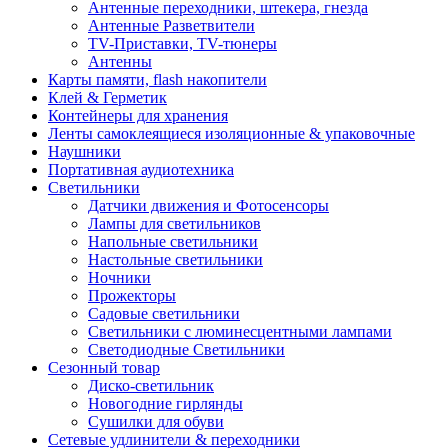
Антенные переходники, штекера, гнезда
Антенные Разветвители
TV-Приставки, TV-тюнеры
Антенны
Карты памяти, flash накопители
Клей & Герметик
Контейнеры для хранения
Ленты самоклеящиеся изоляционные & упаковочные
Наушники
Портативная аудиотехника
Светильники
Датчики движения и Фотосенсоры
Лампы для светильников
Напольные светильники
Настольные светильники
Ночники
Прожекторы
Садовые светильники
Светильники с люминесцентными лампами
Светодиодные Светильники
Сезонный товар
Диско-светильник
Новогодние гирлянды
Сушилки для обуви
Сетевые удлинители & переходники