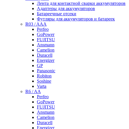
Лента для контактной сварки аккумуляторов
Адаптеры для аккумуляторов
Батареечные отсеки
Футляры для аккумуляторов и батареек
R03 / AAA
Perfeo
GoPower
FUJITSU
Ansmann
Camelion
Duracell
Energizer
GP
Panasonic
Robiton
Soshine
Varta
R6 / AA
Perfeo
GoPower
FUJITSU
Ansmann
Camelion
Duracell
Energizer