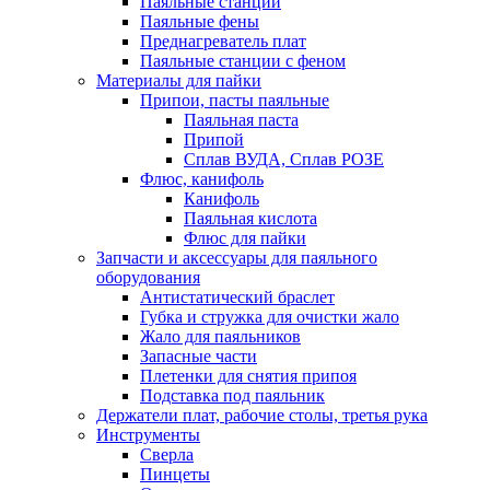
Паяльные станции
Паяльные фены
Преднагреватель плат
Паяльные станции с феном
Материалы для пайки
Припои, пасты паяльные
Паяльная паста
Припой
Сплав ВУДА, Сплав РОЗЕ
Флюс, канифоль
Канифоль
Паяльная кислота
Флюс для пайки
Запчасти и аксессуары для паяльного
оборудования
Антистатический браслет
Губка и стружка для очистки жало
Жало для паяльников
Запасные части
Плетенки для снятия припоя
Подставка под паяльник
Держатели плат, рабочие столы, третья рука
Инструменты
Сверла
Пинцеты