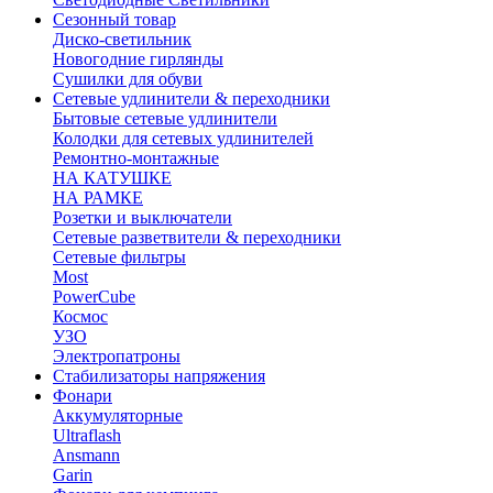
Сезонный товар
Диско-светильник
Новогодние гирлянды
Сушилки для обуви
Сетевые удлинители & переходники
Бытовые сетевые удлинители
Колодки для сетевых удлинителей
Ремонтно-монтажные
НА КАТУШКЕ
НА РАМКЕ
Розетки и выключатели
Сетевые разветвители & переходники
Сетевые фильтры
Most
PowerCube
Космос
УЗО
Электропатроны
Стабилизаторы напряжения
Фонари
Аккумуляторные
Ultraflash
Ansmann
Garin