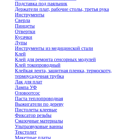
Подставка под паяльник
Держатели плат, рабочие столы, третья рука
Инструменты
Сверла
Пинцеты
Отвертки
Кусачки
Лупы
Инструменты из медицинской стали
Клей
Клей для ремонта сенсорных модулей
Клей токопроводный
Клейкая лента, защитная пленка, термоскотч,
термоусадочная трубка
Лак для плат
Лампа УФ
Оловоотсос
Паста теплопроводная
Выжигатели по дереву
Пистолеты клеевые
Фиксатор резьбы
Смазочные материалы
Ультразвуковые ванны
Текстолит
Макетные платы