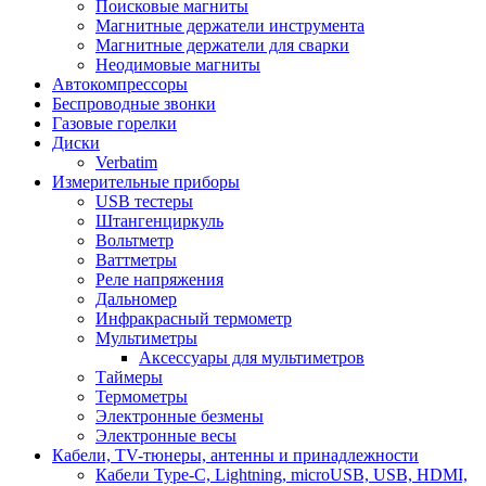
Поисковые магниты
Магнитные держатели инструмента
Магнитные держатели для сварки
Неодимовые магниты
Автокомпрессоры
Беспроводные звонки
Газовые горелки
Диски
Verbatim
Измерительные приборы
USB тестеры
Штангенциркуль
Вольтметр
Ваттметры
Реле напряжения
Дальномер
Инфракрасный термометр
Мультиметры
Аксессуары для мультиметров
Таймеры
Термометры
Электронные безмены
Электронные весы
Кабели, TV-тюнеры, антенны и принадлежности
Кабели Type-C, Lightning, microUSB, USB, HDMI,