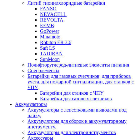
Литий тионилхлоридные батарейки
FANSO
NEVACELL
REVOLTA
EEMB
GoPower
Minamoto
Robiton ER 3.6
Saft LS
TADIRAN
SunMoon
Полифторуглерод-литиевые элементы питания
Спецэлементы
Батарейки для газовых счетчиков, для приборов
учета, для пожарной сигнализации, для станков с
ЧПУ
Батарейки для станков с ЧПУ
Батарейки для газовых счетчиков
Аккумуляторы
Аккумуляторы с лепестковыми выводами под
пайку.
Аккумуляторы для сборок к аккумуляторному
инструменту.
Аккумуляторы для электроинструментов
Аксессуары