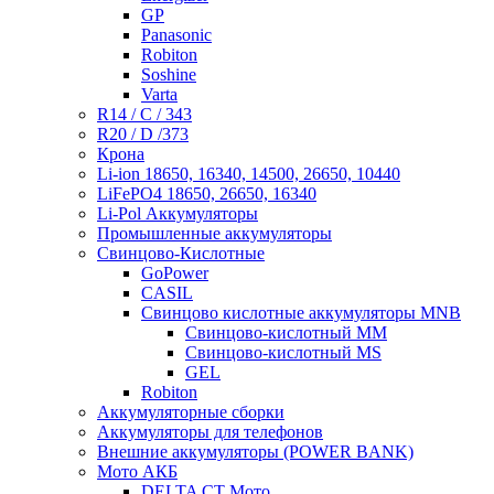
GP
Panasonic
Robiton
Soshine
Varta
R14 / C / 343
R20 / D /373
Крона
Li-ion 18650, 16340, 14500, 26650, 10440
LiFePO4 18650, 26650, 16340
Li-Pol Аккумуляторы
Промышленные аккумуляторы
Свинцово-Кислотные
GoPower
CASIL
Свинцово кислотные аккумуляторы MNB
Cвинцово-кислотный MM
Cвинцово-кислотный MS
GEL
Robiton
Аккумуляторные сборки
Аккумуляторы для телефонов
Внешние аккумуляторы (POWER BANK)
Мото АКБ
DELTA CT Мото