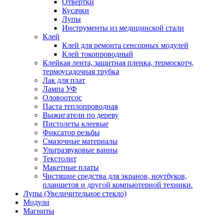
Отвертки
Кусачки
Лупы
Инструменты из медицинской стали
Клей
Клей для ремонта сенсорных модулей
Клей токопроводный
Клейкая лента, защитная пленка, термоскотч,
термоусадочная трубка
Лак для плат
Лампа УФ
Оловоотсос
Паста теплопроводная
Выжигатели по дереву
Пистолеты клеевые
Фиксатор резьбы
Смазочные материалы
Ультразвуковые ванны
Текстолит
Макетные платы
Чистящие средства для экранов, ноутбуков,
планшетов и другой компьютерной техники.
Лупы (Увеличительное стекло)
Модули
Магниты