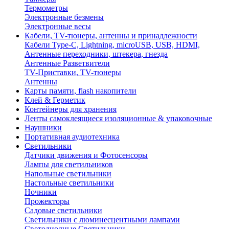
Термометры
Электронные безмены
Электронные весы
Кабели, TV-тюнеры, антенны и принадлежности
Кабели Type-C, Lightning, microUSB, USB, HDMI,
Антенные переходники, штекера, гнезда
Антенные Разветвители
TV-Приставки, TV-тюнеры
Антенны
Карты памяти, flash накопители
Клей & Герметик
Контейнеры для хранения
Ленты самоклеящиеся изоляционные & упаковочные
Наушники
Портативная аудиотехника
Светильники
Датчики движения и Фотосенсоры
Лампы для светильников
Напольные светильники
Настольные светильники
Ночники
Прожекторы
Садовые светильники
Светильники с люминесцентными лампами
Светодиодные Светильники