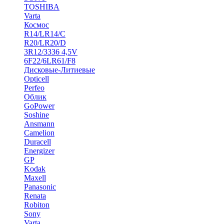
TOSHIBA
Varta
Космос
R14/LR14/C
R20/LR20/D
3R12/3336 4,5V
6F22/6LR61/F8
Дисковые-Литиевые
Opticell
Perfeo
Облик
GoPower
Soshine
Ansmann
Camelion
Duracell
Energizer
GP
Kodak
Maxell
Panasonic
Renata
Robiton
Sony
Varta