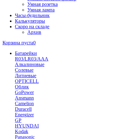
Умная розетка
Умная лампа
Часы-будильник
Калькуляторы
Скоро на складе
Архив
Корзина пуста
0
Батарейки
R03/LR03/AAA
Алкалиновые
Солевые
Литиевые
OPTICELL
Облик
GoPower
Ansmann
Camelion
Duracell
Energizer
GP
HYUNDAI
Kodak
Panasonic