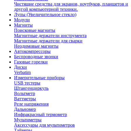
Чистящие средства для экранов, ноутбуков, планшетов и
другой компьютерной техники.
Лупы (Увеличительное стекло)
Модули
Магниты
Поисковые магниты
Магнитные держатели инструмента
Магнитные держатели для сварки
Неодимовые магниты
Автокомпрессоры
Беспроводные звонки
Газовые горелки
Диски
Verbatim
Измерительные приборы
USB тестеры
Штангенциркуль
Вольтметр
Ваттметры
Реле напряжения
Дальномер
Инфракрасный термометр
Мультиметры
Аксессуары для мультиметров
Таймеры