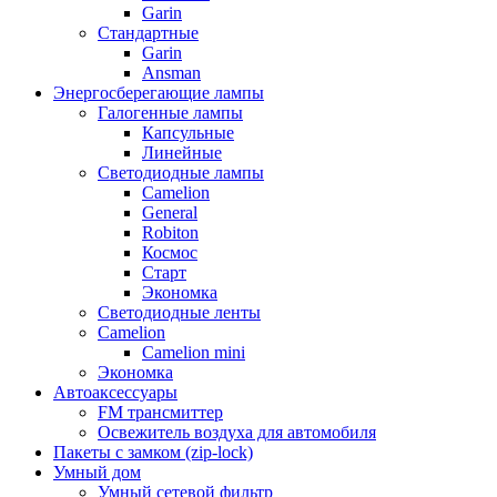
Garin
Стандартные
Garin
Ansman
Энергосберегающие лампы
Галогенные лампы
Капсульные
Линейные
Светодиодные лампы
Camelion
General
Robiton
Космос
Старт
Экономка
Светодиодные ленты
Camelion
Camelion mini
Экономка
Автоаксессуары
FM трансмиттер
Освежитель воздуха для автомобиля
Пакеты с замком (zip-lock)
Умный дом
Умный сетевой фильтр