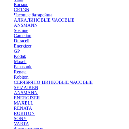
Космос
CR1/3N
Часовые батарейки
АЛКАЛИНОВЫЕ ЧАСОВЫЕ
ANSMANN
Soshine
Camelion
Duracell
Energizer
GP
Kodak
Maxell
Panasonic
Renata
Robiton
СЕРЯБРЯНО-ЦИНКОВЫЕ ЧАСОВЫЕ
SEIZAIKEN
ANSMANN
ENERGIZER
MAXELL
RENATA
ROBITON
SONY
VARTA
Фотолитиевые