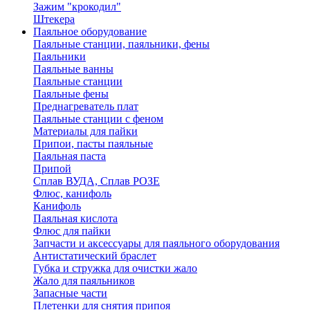
Зажим "крокодил"
Штекера
Паяльное оборудование
Паяльные станции, паяльники, фены
Паяльники
Паяльные ванны
Паяльные станции
Паяльные фены
Преднагреватель плат
Паяльные станции с феном
Материалы для пайки
Припои, пасты паяльные
Паяльная паста
Припой
Сплав ВУДА, Сплав РОЗЕ
Флюс, канифоль
Канифоль
Паяльная кислота
Флюс для пайки
Запчасти и аксессуары для паяльного оборудования
Антистатический браслет
Губка и стружка для очистки жало
Жало для паяльников
Запасные части
Плетенки для снятия припоя