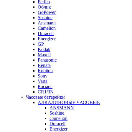
Perfeo
Облик
GoPower
Soshine
Ansmann
Camelion
Duracell
Energizer
GP
Kodak
Maxell
Panasonic
Renata
Robiton
Sony
Varta
Космос
CR1/3N
Часовые батарейки
АЛКАЛИНОВЫЕ ЧАСОВЫЕ
ANSMANN
Soshine
Camelion
Duracell
Energizer