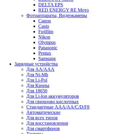
DELTA EPS
RED ENERGY RE Мото
Фотоаппараты, Видеокамеры
Canon
Casio
Fujifilm
Nikon
Olympus
Panasonic
Pentax
Samsung
Зарядные устройства
Для AA/AAA
Для Ni-Mh
Для Li-Pol
Для Кроны
Для 18650
Для Li-Ion аккумуляторов
Для свинцово кислотных
Стандартные ААА/АА/С/D/F8
Автоматические
Для всех типов
Для восстановления
Для смартфонов
Тестеры