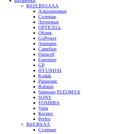
Батарейки
R03/LR03/AAA
Алкалиновые
Солевые
Литиевые
OPTICELL
Облик
GoPower
Ansmann
Camelion
Duracell
Energizer
GP
HYUNDAI
Kodak
Panasonic
Robiton
Samsung PLEOMAX
SONY
TOSHIBA
Varta
Космос
Perfeo
R6/LR6/AA
Солевые