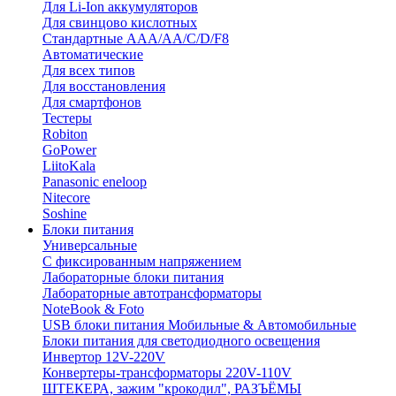
Для Li-Ion аккумуляторов
Для свинцово кислотных
Стандартные ААА/АА/С/D/F8
Автоматические
Для всех типов
Для восстановления
Для смартфонов
Тестеры
Robiton
GoPower
LiitoKala
Panasonic eneloop
Nitecore
Soshine
Блоки питания
Универсальные
C фиксированным напряжением
Лабораторные блоки питания
Лабораторные автотрансформаторы
NoteBook & Foto
USB блоки питания Мобильные & Автомобильные
Блоки питания для светодиодного освещения
Инвертор 12V-220V
Конвертеры-трансформаторы 220V-110V
ШТЕКЕРА, зажим "крокодил", РАЗЪЁМЫ