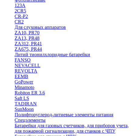
123A
2CR5
CR-P2
CR2
Для слуховых аппаратов
ZA10, PR70
ZA13, PR48
ZA312, PR41
ZA675, PR44
Литий тионилхлоридные батарейки
FANSO
NEVACELL
REVOLTA
EEMB
GoPower
Minamoto
Robiton ER 3.6
Saft LS
TADIRAN
SunMoon
Полифторуглерод-литиевые элементы питания
Спецэлементы
Батарейки для газовых счетчиков, для приборов учета,
для пожарной сигнализации, для станков с ЧПУ