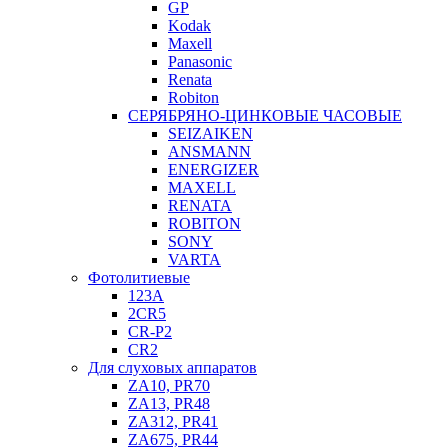
GP
Kodak
Maxell
Panasonic
Renata
Robiton
СЕРЯБРЯНО-ЦИНКОВЫЕ ЧАСОВЫЕ
SEIZAIKEN
ANSMANN
ENERGIZER
MAXELL
RENATA
ROBITON
SONY
VARTA
Фотолитиевые
123A
2CR5
CR-P2
CR2
Для слуховых аппаратов
ZA10, PR70
ZA13, PR48
ZA312, PR41
ZA675, PR44