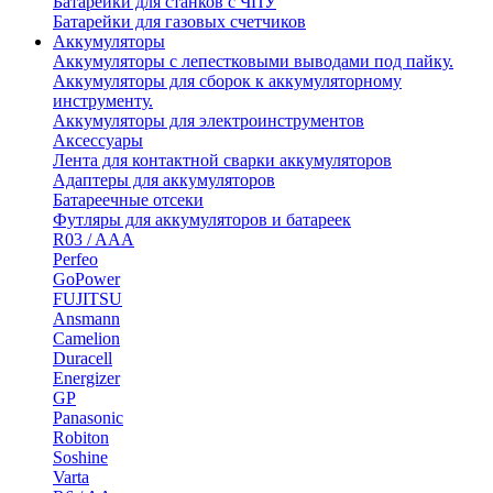
Батарейки для станков с ЧПУ
Батарейки для газовых счетчиков
Аккумуляторы
Аккумуляторы с лепестковыми выводами под пайку.
Аккумуляторы для сборок к аккумуляторному
инструменту.
Аккумуляторы для электроинструментов
Аксессуары
Лента для контактной сварки аккумуляторов
Адаптеры для аккумуляторов
Батареечные отсеки
Футляры для аккумуляторов и батареек
R03 / AAA
Perfeo
GoPower
FUJITSU
Ansmann
Camelion
Duracell
Energizer
GP
Panasonic
Robiton
Soshine
Varta