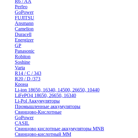
R6 / AA
Perfeo
GoPower
FUJITSU
Ansmann
Camelion
Duracell
Energizer
GP
Panasonic
Robiton
Soshine
Varta
R14 / C / 343
R20 / D /373
Крона
Li-ion 18650, 16340, 14500, 26650, 10440
LiFePO4 18650, 26650, 16340
Li-Pol Аккумуляторы
Промышленные аккумуляторы
Свинцово-Кислотные
GoPower
CASIL
Свинцово кислотные аккумуляторы MNB
Cвинцово-кислотный MM