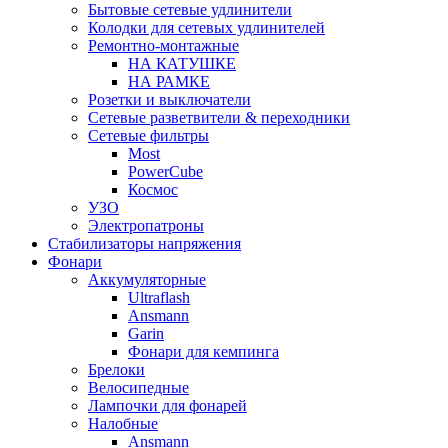
Бытовые сетевые удлинители
Колодки для сетевых удлинителей
Ремонтно-монтажные
НА КАТУШКЕ
НА РАМКЕ
Розетки и выключатели
Сетевые разветвители & переходники
Сетевые фильтры
Most
PowerCube
Космос
УЗО
Электропатроны
Стабилизаторы напряжения
Фонари
Аккумуляторные
Ultraflash
Ansmann
Garin
Фонари для кемпинга
Брелоки
Велосипедные
Лампочки для фонарей
Налобные
Ansmann