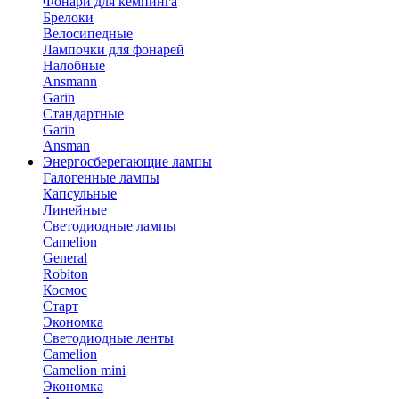
Фонари для кемпинга
Брелоки
Велосипедные
Лампочки для фонарей
Налобные
Ansmann
Garin
Стандартные
Garin
Ansman
Энергосберегающие лампы
Галогенные лампы
Капсульные
Линейные
Светодиодные лампы
Camelion
General
Robiton
Космос
Старт
Экономка
Светодиодные ленты
Camelion
Camelion mini
Экономка