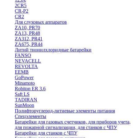
2CR5
CR-P2
CR2
Для слуховых аппаратов
ZA10, PR70
ZA13, PR48
ZA312, PR41
ZA675, PR44
Литий тионилхлоридные батарейки
FANSO
NEVACELL
REVOLTA
EEMB
GoPower
Minamoto
Robiton ER 3.6
Saft LS
TADIRAN
SunMoon
Полифторуглерод-литиевые элементы питания
Спецэлементы
Батарейки для газовых счетчиков, для приборов учета,
для пожарной сигнализации, для станков с ЧПУ
Батарейки для станков с ЧПУ