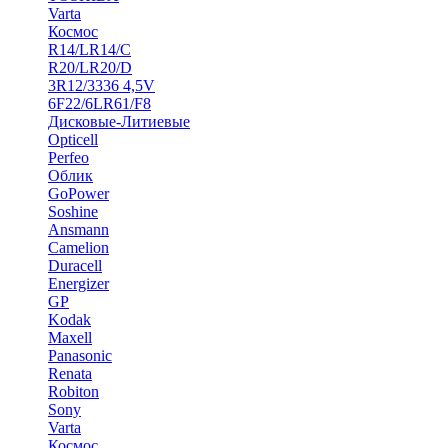
Varta
Космос
R14/LR14/C
R20/LR20/D
3R12/3336 4,5V
6F22/6LR61/F8
Дисковые-Литиевые
Opticell
Perfeo
Облик
GoPower
Soshine
Ansmann
Camelion
Duracell
Energizer
GP
Kodak
Maxell
Panasonic
Renata
Robiton
Sony
Varta
Космос