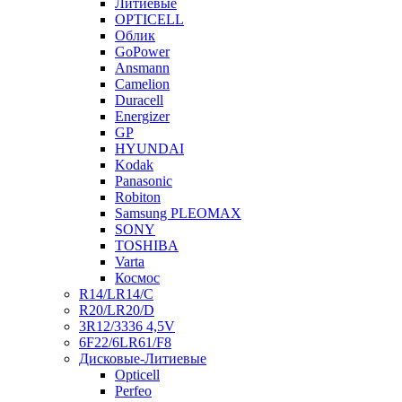
Литиевые
OPTICELL
Облик
GoPower
Ansmann
Camelion
Duracell
Energizer
GP
HYUNDAI
Kodak
Panasonic
Robiton
Samsung PLEOMAX
SONY
TOSHIBA
Varta
Космос
R14/LR14/C
R20/LR20/D
3R12/3336 4,5V
6F22/6LR61/F8
Дисковые-Литиевые
Opticell
Perfeo