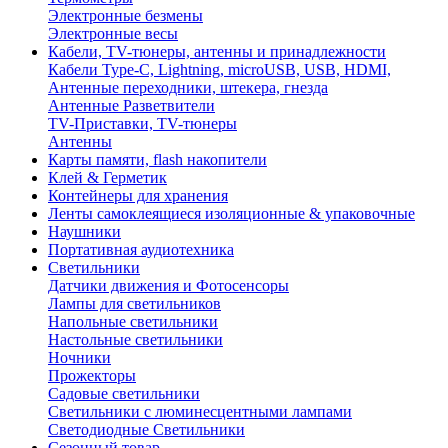
Электронные безмены
Электронные весы
Кабели, TV-тюнеры, антенны и принадлежности
Кабели Type-C, Lightning, microUSB, USB, HDMI,
Антенные переходники, штекера, гнезда
Антенные Разветвители
TV-Приставки, TV-тюнеры
Антенны
Карты памяти, flash накопители
Клей & Герметик
Контейнеры для хранения
Ленты самоклеящиеся изоляционные & упаковочные
Наушники
Портативная аудиотехника
Светильники
Датчики движения и Фотосенсоры
Лампы для светильников
Напольные светильники
Настольные светильники
Ночники
Прожекторы
Садовые светильники
Светильники с люминесцентными лампами
Светодиодные Светильники
Сезонный товар