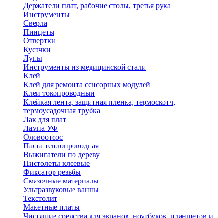
Держатели плат, рабочие столы, третья рука
Инструменты
Сверла
Пинцеты
Отвертки
Кусачки
Лупы
Инструменты из медицинской стали
Клей
Клей для ремонта сенсорных модулей
Клей токопроводный
Клейкая лента, защитная пленка, термоскотч,
термоусадочная трубка
Лак для плат
Лампа УФ
Оловоотсос
Паста теплопроводная
Выжигатели по дереву
Пистолеты клеевые
Фиксатор резьбы
Смазочные материалы
Ультразвуковые ванны
Текстолит
Макетные платы
Чистящие средства для экранов, ноутбуков, планшетов и