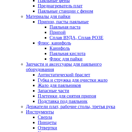
Паяльные фены
Преднагреватель плат
Паяльные станции с феном
Материалы для пайки
Припои, пасты паяльные
Паяльная паста
Припой
Сплав ВУДА, Сплав РОЗЕ
Флюс, канифоль
Канифоль
Паяльная кислота
Флюс для пайки
Запчасти и аксессуары для паяльного
оборудования
Антистатический браслет
Губка и стружка для очистки жало
Жало для паяльников
Запасные части
Плетенки для снятия припоя
Подставка под паяльник
Держатели плат, рабочие столы, третья рука
Инструменты
Сверла
Пинцеты
Отвертки