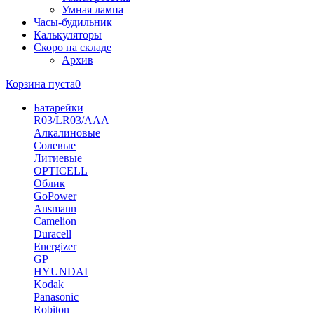
Умная лампа
Часы-будильник
Калькуляторы
Скоро на складе
Архив
Корзина пуста
0
Батарейки
R03/LR03/AAA
Алкалиновые
Солевые
Литиевые
OPTICELL
Облик
GoPower
Ansmann
Camelion
Duracell
Energizer
GP
HYUNDAI
Kodak
Panasonic
Robiton