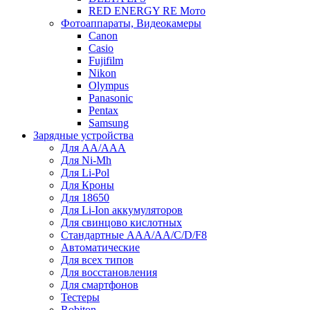
RED ENERGY RE Мото
Фотоаппараты, Видеокамеры
Canon
Casio
Fujifilm
Nikon
Olympus
Panasonic
Pentax
Samsung
Зарядные устройства
Для AA/AAA
Для Ni-Mh
Для Li-Pol
Для Кроны
Для 18650
Для Li-Ion аккумуляторов
Для свинцово кислотных
Стандартные ААА/АА/С/D/F8
Автоматические
Для всех типов
Для восстановления
Для смартфонов
Тестеры
Robiton