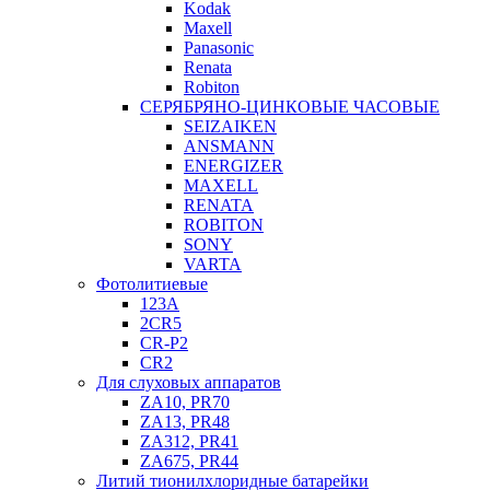
Kodak
Maxell
Panasonic
Renata
Robiton
СЕРЯБРЯНО-ЦИНКОВЫЕ ЧАСОВЫЕ
SEIZAIKEN
ANSMANN
ENERGIZER
MAXELL
RENATA
ROBITON
SONY
VARTA
Фотолитиевые
123A
2CR5
CR-P2
CR2
Для слуховых аппаратов
ZA10, PR70
ZA13, PR48
ZA312, PR41
ZA675, PR44
Литий тионилхлоридные батарейки