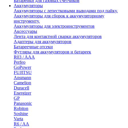
Батарейки для газовых счетчиков
Аккумуляторы
Аккумуляторы с лепестковыми выводами под пайку.
Аккумуляторы для сборок к аккумуляторному
инструменту.
Аккумуляторы для электроинструментов
Аксессуары
Лента для контактной сварки аккумуляторов
Адаптеры для аккумуляторов
Батареечные отсеки
Футляры для аккумуляторов и батареек
R03 / AAA
Perfeo
GoPower
FUJITSU
Ansmann
Camelion
Duracell
Energizer
GP
Panasonic
Robiton
Soshine
Varta
R6 / AA