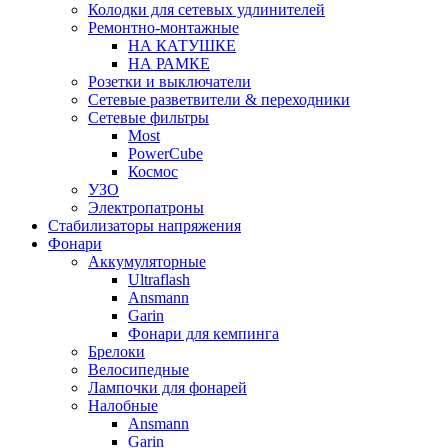
Колодки для сетевых удлинителей
Ремонтно-монтажные
НА КАТУШКЕ
НА РАМКЕ
Розетки и выключатели
Сетевые разветвители & переходники
Сетевые фильтры
Most
PowerCube
Космос
УЗО
Электропатроны
Стабилизаторы напряжения
Фонари
Аккумуляторные
Ultraflash
Ansmann
Garin
Фонари для кемпинга
Брелоки
Велосипедные
Лампочки для фонарей
Налобные
Ansmann
Garin