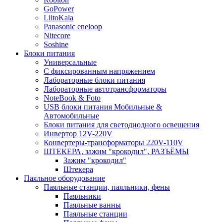
GoPower
LiitoKala
Panasonic eneloop
Nitecore
Soshine
Блоки питания
Универсальные
C фиксированным напряжением
Лабораторные блоки питания
Лабораторные автотрансформаторы
NoteBook & Foto
USB блоки питания Мобильные &
Автомобильные
Блоки питания для светодиодного освещения
Инвертор 12V-220V
Конвертеры-трансформаторы 220V-110V
ШТЕКЕРА, зажим "крокодил", РАЗЪЁМЫ
Зажим "крокодил"
Штекера
Паяльное оборудование
Паяльные станции, паяльники, фены
Паяльники
Паяльные ванны
Паяльные станции