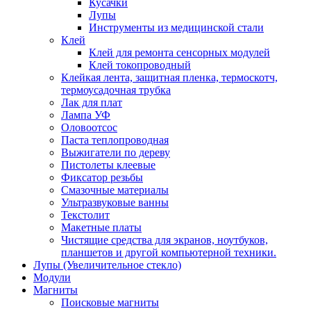
Кусачки
Лупы
Инструменты из медицинской стали
Клей
Клей для ремонта сенсорных модулей
Клей токопроводный
Клейкая лента, защитная пленка, термоскотч,
термоусадочная трубка
Лак для плат
Лампа УФ
Оловоотсос
Паста теплопроводная
Выжигатели по дереву
Пистолеты клеевые
Фиксатор резьбы
Смазочные материалы
Ультразвуковые ванны
Текстолит
Макетные платы
Чистящие средства для экранов, ноутбуков,
планшетов и другой компьютерной техники.
Лупы (Увеличительное стекло)
Модули
Магниты
Поисковые магниты