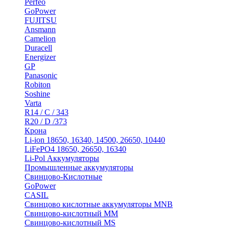
Perfeo
GoPower
FUJITSU
Ansmann
Camelion
Duracell
Energizer
GP
Panasonic
Robiton
Soshine
Varta
R14 / C / 343
R20 / D /373
Крона
Li-ion 18650, 16340, 14500, 26650, 10440
LiFePO4 18650, 26650, 16340
Li-Pol Аккумуляторы
Промышленные аккумуляторы
Свинцово-Кислотные
GoPower
CASIL
Свинцово кислотные аккумуляторы MNB
Cвинцово-кислотный MM
Cвинцово-кислотный MS