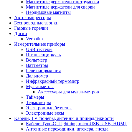
Магнитные держатели инструмента
Магнитные держатели для сварки
Неодимовые магниты
Автокомпрессоры
Беспроводные звонки
Газовые горелки
Диски
Verbatim
Измерительные приборы
USB тестеры
Штангенциркуль
Вольтметр
Ваттметры
Реле напряжения
Дальномер
Инфракрасный термометр
Мультиметры
Аксессуары для мультиметров
Таймеры
Термометры
Электронные безмены
Электронные весы
Кабели, TV-тюнеры, антенны и принадлежности
Кабели Type-C, Lightning, microUSB, USB, HDMI,
Антенные переходники, штекера, гнезда