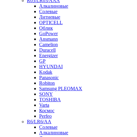
R03/LR03/AAA
Алкалиновые
Солевые
Литиевые
OPTICELL
Облик
GoPower
Ansmann
Camelion
Duracell
Energizer
GP
HYUNDAI
Kodak
Panasonic
Robiton
Samsung PLEOMAX
SONY
TOSHIBA
Varta
Космос
Perfeo
R6/LR6/AA
Солевые
Алкалиновые