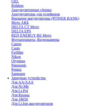
GEL
Robiton
Аккумуляторные сборки
Аккумуляторы для телефонов
Внешние аккумуляторы (POWER BANK)
Мото АКБ
DELTA CT Мото
DELTA EPS
RED ENERGY RE Мото
Фотоаппараты, Видеокамеры
Canon
Casio
Fujifilm
Nikon
Olympus
Panasonic
Pentax
Samsung
Зарядные устройства
Для AA/AAA
Для Ni-Mh
Для Li-Pol
Для Кроны
Для 18650
Для Li-Ion аккумуляторов