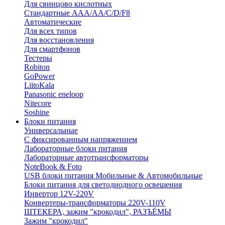
Для свинцово кислотных
Стандартные ААА/АА/С/D/F8
Автоматические
Для всех типов
Для восстановления
Для смартфонов
Тестеры
Robiton
GoPower
LiitoKala
Panasonic eneloop
Nitecore
Soshine
Блоки питания
Универсальные
C фиксированным напряжением
Лабораторные блоки питания
Лабораторные автотрансформаторы
NoteBook & Foto
USB блоки питания Мобильные & Автомобильные
Блоки питания для светодиодного освещения
Инвертор 12V-220V
Конвертеры-трансформаторы 220V-110V
ШТЕКЕРА, зажим "крокодил", РАЗЪЁМЫ
Зажим "крокодил"