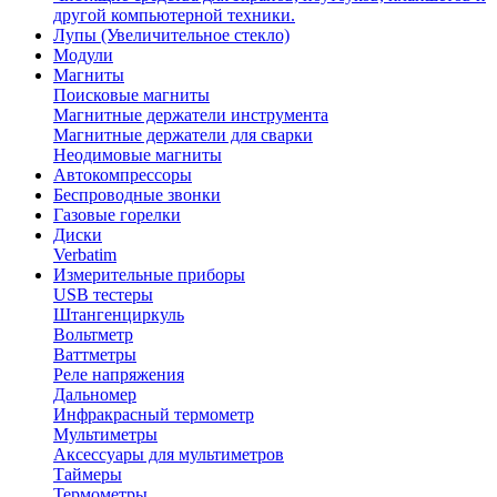
другой компьютерной техники.
Лупы (Увеличительное стекло)
Модули
Магниты
Поисковые магниты
Магнитные держатели инструмента
Магнитные держатели для сварки
Неодимовые магниты
Автокомпрессоры
Беспроводные звонки
Газовые горелки
Диски
Verbatim
Измерительные приборы
USB тестеры
Штангенциркуль
Вольтметр
Ваттметры
Реле напряжения
Дальномер
Инфракрасный термометр
Мультиметры
Аксессуары для мультиметров
Таймеры
Термометры