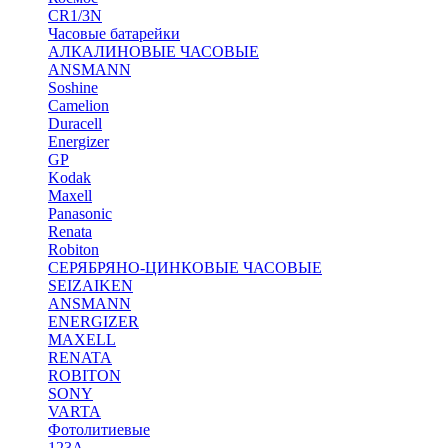
CR1/3N
Часовые батарейки
АЛКАЛИНОВЫЕ ЧАСОВЫЕ
ANSMANN
Soshine
Camelion
Duracell
Energizer
GP
Kodak
Maxell
Panasonic
Renata
Robiton
СЕРЯБРЯНО-ЦИНКОВЫЕ ЧАСОВЫЕ
SEIZAIKEN
ANSMANN
ENERGIZER
MAXELL
RENATA
ROBITON
SONY
VARTA
Фотолитиевые
123A