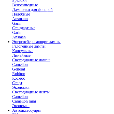
Брелоки
Велосипедные
Лампочки для фонарей
Налобные
Ansmann
Garin
Стандартные
Garin
Ansman
Энергосберегающие лампы
Галогенные лампы
Капсульные
Линейные
Светодиодные лампы
Camelion
General
Robiton
Космос
Старт
Экономка
Светодиодные ленты
Camelion
Camelion mini
Экономка
Автоаксессуары