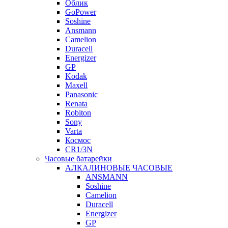
Облик
GoPower
Soshine
Ansmann
Camelion
Duracell
Energizer
GP
Kodak
Maxell
Panasonic
Renata
Robiton
Sony
Varta
Космос
CR1/3N
Часовые батарейки
АЛКАЛИНОВЫЕ ЧАСОВЫЕ
ANSMANN
Soshine
Camelion
Duracell
Energizer
GP