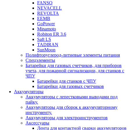
FANSO
NEVACELL
REVOLTA
EEMB
GoPower
Minamoto
Robiton ER 3.6
Saft LS
TADIRAN
SunMoon
Полифторуглерод-литиевые элементы питания
Спецэлементы
Батарейки для газовых счетчиков, для приборов
учета, для пожарной сигнализации, для станков с
ЧПУ
Батарейки для станков с ЧПУ
Батарейки для газовых счетчиков
Аккумуляторы
Аккумуляторы с лепестковыми выводами под
пайку.
Аккумуляторы для сборок к аккумуляторному
инструменту.
Аккумуляторы для электроинструментов
Аксессуары
Лента для контактной сварки аккумуляторов