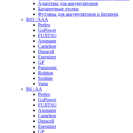
Адаптеры для аккумуляторов
Батареечные отсеки
Футляры для аккумуляторов и батареек
R03 / AAA
Perfeo
GoPower
FUJITSU
Ansmann
Camelion
Duracell
Energizer
GP
Panasonic
Robiton
Soshine
Varta
R6 / AA
Perfeo
GoPower
FUJITSU
Ansmann
Camelion
Duracell
Energizer
GP