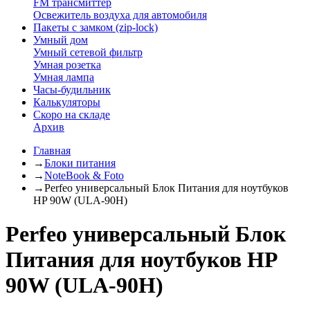
FM трансмиттер
Освежитель воздуха для автомобиля
Пакеты с замком (zip-lock)
Умный дом
Умный сетевой фильтр
Умная розетка
Умная лампа
Часы-будильник
Калькуляторы
Скоро на складе
Архив
Главная
→
Блоки питания
→
NoteBook & Foto
→
Perfeo универсальный Блок Питания для ноутбуков
HP 90W (ULA-90H)
Perfeo универсальный Блок
Питания для ноутбуков HP
90W (ULA-90H)