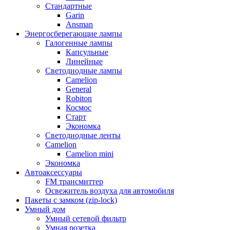
Стандартные
Garin
Ansman
Энергосберегающие лампы
Галогенные лампы
Капсульные
Линейные
Светодиодные лампы
Camelion
General
Robiton
Космос
Старт
Экономка
Светодиодные ленты
Camelion
Camelion mini
Экономка
Автоаксессуары
FM трансмиттер
Освежитель воздуха для автомобиля
Пакеты с замком (zip-lock)
Умный дом
Умный сетевой фильтр
Умная розетка