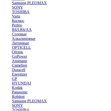
Samsung PLEOMAX
SONY
TOSHIBA
Varta
Космос
Perfeo
R6/LR6/AA
Солевые
Алкалиновые
Литиевые
OPTICELL
Облик
GoPower
Ansmann
Camelion
Duracell
Energizer
GP
HYUNDAI
Kodak
Panasonic
Robiton
Samsung PLEOMAX
SONY
TOSHIBA