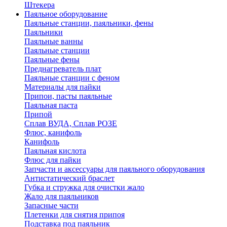
Штекера
Паяльное оборудование
Паяльные станции, паяльники, фены
Паяльники
Паяльные ванны
Паяльные станции
Паяльные фены
Преднагреватель плат
Паяльные станции с феном
Материалы для пайки
Припои, пасты паяльные
Паяльная паста
Припой
Сплав ВУДА, Сплав РОЗЕ
Флюс, канифоль
Канифоль
Паяльная кислота
Флюс для пайки
Запчасти и аксессуары для паяльного оборудования
Антистатический браслет
Губка и стружка для очистки жало
Жало для паяльников
Запасные части
Плетенки для снятия припоя
Подставка под паяльник