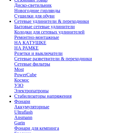
Диско-светильник
Новогодние гирлянды
Сушилки для обуви
Сетевые удлинители & переходники
Бытовые сетевые удлинители
Колодки для сетевых удлинителей
Ремонтно-монтажные
НА КАТУШКЕ
НА РАМКЕ
Розетки и выключатели
Сетевые разветвители & переходники
Сетевые фильтры
Most
PowerCube
Космос
УЗО
Электропатроны
Стабилизаторы напряжения
Фонари
Аккумуляторные
Ultraflash
Ansmann
Garin
Фонари для кемпинга