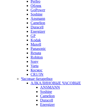
Perfeo
Облик
GoPower
Soshine
Ansmann
Camelion
Duracell
Energizer
GP
Kodak
Maxell
Panasonic
Renata
Robiton
Sony
Varta
Космос
CR1/3N
Часовые батарейки
АЛКАЛИНОВЫЕ ЧАСОВЫЕ
ANSMANN
Soshine
Camelion
Duracell
Energizer