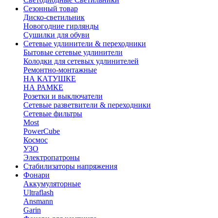
Сезонный товар
Диско-светильник
Новогодние гирлянды
Сушилки для обуви
Сетевые удлинители & переходники
Бытовые сетевые удлинители
Колодки для сетевых удлинителей
Ремонтно-монтажные
НА КАТУШКЕ
НА РАМКЕ
Розетки и выключатели
Сетевые разветвители & переходники
Сетевые фильтры
Most
PowerCube
Космос
УЗО
Электропатроны
Стабилизаторы напряжения
Фонари
Аккумуляторные
Ultraflash
Ansmann
Garin