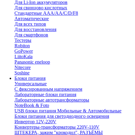
Для Li-Ion аккумуляторов
Для свинцово кислотных
Стандартные ААА/АА/С/D/F8
Автоматические
Для всех типов
Для восстановления
Для смартфонов
Тестеры
Robiton
GoPower
LiitoKala
Panasonic eneloop
Nitecore
Soshine
Блоки питания
Универсальные
C фиксированным напряжением
Лабораторные блоки питания
Лабораторные автотрансформаторы
NoteBook & Foto
USB блоки питания Мобильные & Автомобильные
Блоки питания для светодиодного освещения
Инвертор 12V-220V
Конвертеры-трансформаторы 220V-110V
ШТЕКЕРА, зажим "крокодил", РАЗЪЁМЫ