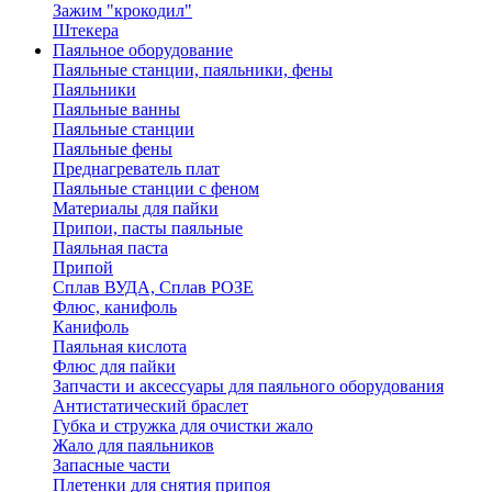
Зажим "крокодил"
Штекера
Паяльное оборудование
Паяльные станции, паяльники, фены
Паяльники
Паяльные ванны
Паяльные станции
Паяльные фены
Преднагреватель плат
Паяльные станции с феном
Материалы для пайки
Припои, пасты паяльные
Паяльная паста
Припой
Сплав ВУДА, Сплав РОЗЕ
Флюс, канифоль
Канифоль
Паяльная кислота
Флюс для пайки
Запчасти и аксессуары для паяльного оборудования
Антистатический браслет
Губка и стружка для очистки жало
Жало для паяльников
Запасные части
Плетенки для снятия припоя