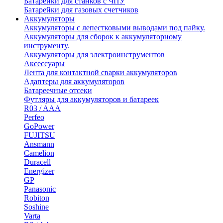
Батарейки для станков с ЧПУ
Батарейки для газовых счетчиков
Аккумуляторы
Аккумуляторы с лепестковыми выводами под пайку.
Аккумуляторы для сборок к аккумуляторному
инструменту.
Аккумуляторы для электроинструментов
Аксессуары
Лента для контактной сварки аккумуляторов
Адаптеры для аккумуляторов
Батареечные отсеки
Футляры для аккумуляторов и батареек
R03 / AAA
Perfeo
GoPower
FUJITSU
Ansmann
Camelion
Duracell
Energizer
GP
Panasonic
Robiton
Soshine
Varta