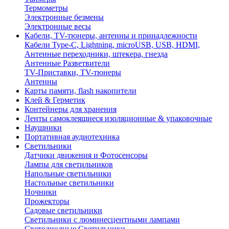
Термометры
Электронные безмены
Электронные весы
Кабели, TV-тюнеры, антенны и принадлежности
Кабели Type-C, Lightning, microUSB, USB, HDMI,
Антенные переходники, штекера, гнезда
Антенные Разветвители
TV-Приставки, TV-тюнеры
Антенны
Карты памяти, flash накопители
Клей & Герметик
Контейнеры для хранения
Ленты самоклеящиеся изоляционные & упаковочные
Наушники
Портативная аудиотехника
Светильники
Датчики движения и Фотосенсоры
Лампы для светильников
Напольные светильники
Настольные светильники
Ночники
Прожекторы
Садовые светильники
Светильники с люминесцентными лампами
Светодиодные Светильники