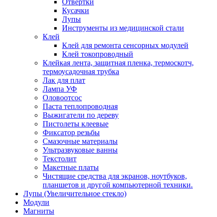
Отвертки
Кусачки
Лупы
Инструменты из медицинской стали
Клей
Клей для ремонта сенсорных модулей
Клей токопроводный
Клейкая лента, защитная пленка, термоскотч,
термоусадочная трубка
Лак для плат
Лампа УФ
Оловоотсос
Паста теплопроводная
Выжигатели по дереву
Пистолеты клеевые
Фиксатор резьбы
Смазочные материалы
Ультразвуковые ванны
Текстолит
Макетные платы
Чистящие средства для экранов, ноутбуков,
планшетов и другой компьютерной техники.
Лупы (Увеличительное стекло)
Модули
Магниты