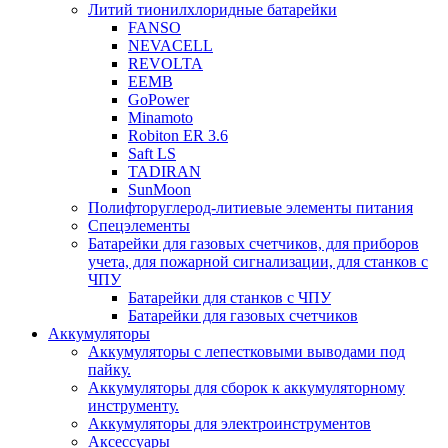
Литий тионилхлоридные батарейки
FANSO
NEVACELL
REVOLTA
EEMB
GoPower
Minamoto
Robiton ER 3.6
Saft LS
TADIRAN
SunMoon
Полифторуглерод-литиевые элементы питания
Спецэлементы
Батарейки для газовых счетчиков, для приборов
учета, для пожарной сигнализации, для станков с
ЧПУ
Батарейки для станков с ЧПУ
Батарейки для газовых счетчиков
Аккумуляторы
Аккумуляторы с лепестковыми выводами под
пайку.
Аккумуляторы для сборок к аккумуляторному
инструменту.
Аккумуляторы для электроинструментов
Аксессуары