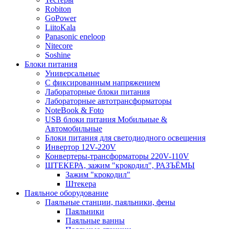
Robiton
GoPower
LiitoKala
Panasonic eneloop
Nitecore
Soshine
Блоки питания
Универсальные
C фиксированным напряжением
Лабораторные блоки питания
Лабораторные автотрансформаторы
NoteBook & Foto
USB блоки питания Мобильные &
Автомобильные
Блоки питания для светодиодного освещения
Инвертор 12V-220V
Конвертеры-трансформаторы 220V-110V
ШТЕКЕРА, зажим "крокодил", РАЗЪЁМЫ
Зажим "крокодил"
Штекера
Паяльное оборудование
Паяльные станции, паяльники, фены
Паяльники
Паяльные ванны