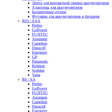
Лента для контактной сварки аккумуляторов
Адаптеры для аккумуляторов
Батареечные отсеки
Футляры для аккумуляторов и батареек
R03 / AAA
Perfeo
GoPower
FUJITSU
Ansmann
Camelion
Duracell
Energizer
GP
Panasonic
Robiton
Soshine
Varta
R6 / AA
Perfeo
GoPower
FUJITSU
Ansmann
Camelion
Duracell
Energizer