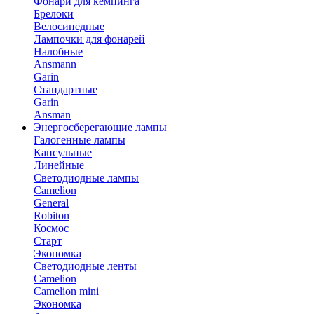
Фонари для кемпинга
Брелоки
Велосипедные
Лампочки для фонарей
Налобные
Ansmann
Garin
Стандартные
Garin
Ansman
Энергосберегающие лампы
Галогенные лампы
Капсульные
Линейные
Светодиодные лампы
Camelion
General
Robiton
Космос
Старт
Экономка
Светодиодные ленты
Camelion
Camelion mini
Экономка