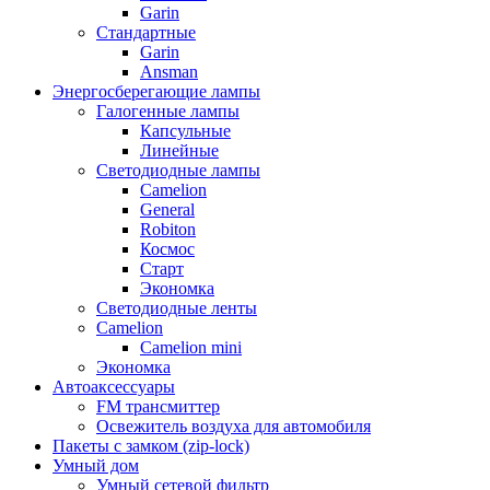
Garin
Стандартные
Garin
Ansman
Энергосберегающие лампы
Галогенные лампы
Капсульные
Линейные
Светодиодные лампы
Camelion
General
Robiton
Космос
Старт
Экономка
Светодиодные ленты
Camelion
Camelion mini
Экономка
Автоаксессуары
FM трансмиттер
Освежитель воздуха для автомобиля
Пакеты с замком (zip-lock)
Умный дом
Умный сетевой фильтр