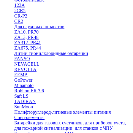
123A
2CR5
CR-P2
CR2
Для слуховых аппаратов
ZA10, PR70
ZA13, PR48
ZA312, PR41
ZA675, PR44
Литий тионилхлоридные батарейки
FANSO
NEVACELL
REVOLTA
EEMB
GoPower
Minamoto
Robiton ER 3.6
Saft LS
TADIRAN
SunMoon
Полифторуглерод-литиевые элементы питания
Спецэлементы
Батарейки для газовых счетчиков, для приборов учета,
для пожарной сигнализации, для станков с ЧПУ