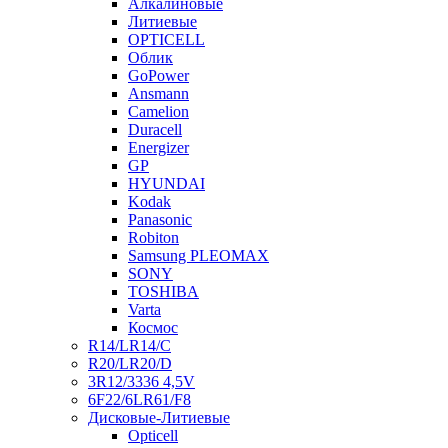
Алкалиновые
Литиевые
OPTICELL
Облик
GoPower
Ansmann
Camelion
Duracell
Energizer
GP
HYUNDAI
Kodak
Panasonic
Robiton
Samsung PLEOMAX
SONY
TOSHIBA
Varta
Космос
R14/LR14/C
R20/LR20/D
3R12/3336 4,5V
6F22/6LR61/F8
Дисковые-Литиевые
Opticell