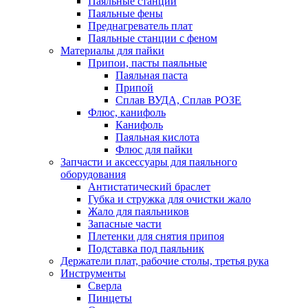
Паяльные станции
Паяльные фены
Преднагреватель плат
Паяльные станции с феном
Материалы для пайки
Припои, пасты паяльные
Паяльная паста
Припой
Сплав ВУДА, Сплав РОЗЕ
Флюс, канифоль
Канифоль
Паяльная кислота
Флюс для пайки
Запчасти и аксессуары для паяльного
оборудования
Антистатический браслет
Губка и стружка для очистки жало
Жало для паяльников
Запасные части
Плетенки для снятия припоя
Подставка под паяльник
Держатели плат, рабочие столы, третья рука
Инструменты
Сверла
Пинцеты