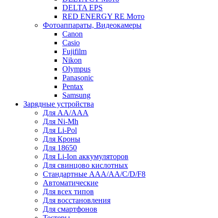
DELTA EPS
RED ENERGY RE Мото
Фотоаппараты, Видеокамеры
Canon
Casio
Fujifilm
Nikon
Olympus
Panasonic
Pentax
Samsung
Зарядные устройства
Для AA/AAA
Для Ni-Mh
Для Li-Pol
Для Кроны
Для 18650
Для Li-Ion аккумуляторов
Для свинцово кислотных
Стандартные ААА/АА/С/D/F8
Автоматические
Для всех типов
Для восстановления
Для смартфонов
Тестеры