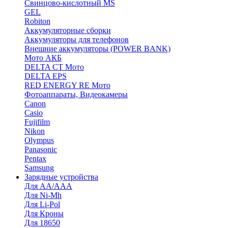
Cвинцово-кислотный MS
GEL
Robiton
Аккумуляторные сборки
Аккумуляторы для телефонов
Внешние аккумуляторы (POWER BANK)
Мото АКБ
DELTA CT Мото
DELTA EPS
RED ENERGY RE Мото
Фотоаппараты, Видеокамеры
Canon
Casio
Fujifilm
Nikon
Olympus
Panasonic
Pentax
Samsung
Зарядные устройства
Для AA/AAA
Для Ni-Mh
Для Li-Pol
Для Кроны
Для 18650