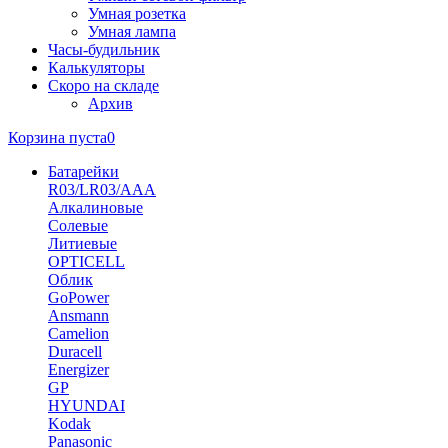
Умная розетка
Умная лампа
Часы-будильник
Калькуляторы
Скоро на складе
Архив
Корзина пуста
0
Батарейки
R03/LR03/AAA
Алкалиновые
Солевые
Литиевые
OPTICELL
Облик
GoPower
Ansmann
Camelion
Duracell
Energizer
GP
HYUNDAI
Kodak
Panasonic