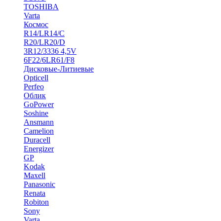
TOSHIBA
Varta
Космос
R14/LR14/C
R20/LR20/D
3R12/3336 4,5V
6F22/6LR61/F8
Дисковые-Литиевые
Opticell
Perfeo
Облик
GoPower
Soshine
Ansmann
Camelion
Duracell
Energizer
GP
Kodak
Maxell
Panasonic
Renata
Robiton
Sony
Varta