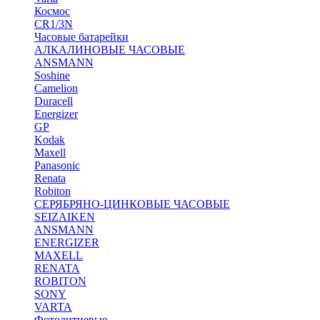
Космос
CR1/3N
Часовые батарейки
АЛКАЛИНОВЫЕ ЧАСОВЫЕ
ANSMANN
Soshine
Camelion
Duracell
Energizer
GP
Kodak
Maxell
Panasonic
Renata
Robiton
СЕРЯБРЯНО-ЦИНКОВЫЕ ЧАСОВЫЕ
SEIZAIKEN
ANSMANN
ENERGIZER
MAXELL
RENATA
ROBITON
SONY
VARTA
Фотолитиевые