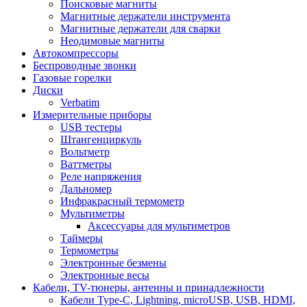
Поисковые магниты
Магнитные держатели инструмента
Магнитные держатели для сварки
Неодимовые магниты
Автокомпрессоры
Беспроводные звонки
Газовые горелки
Диски
Verbatim
Измерительные приборы
USB тестеры
Штангенциркуль
Вольтметр
Ваттметры
Реле напряжения
Дальномер
Инфракрасный термометр
Мультиметры
Аксессуары для мультиметров
Таймеры
Термометры
Электронные безмены
Электронные весы
Кабели, TV-тюнеры, антенны и принадлежности
Кабели Type-C, Lightning, microUSB, USB, HDMI,