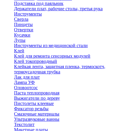
Подставка под паяльник
Держатели плат, рабочие столы, третья рука
Инструменты
Сверла
Пинцеты
Отвертки
Кусачки
Лупы
Инструменты из медицинской стали
Клей
Клей для ремонта сенсорных модулей
Клей токопроводный
Клейкая лента, защитная пленка, термоскотч,
термоусадочная трубка
Лак для плат
Лампа УФ
Оловоотсос
Паста теплопроводная
Выжигатели по дереву
Пистолеты клеевые
Фиксатор резьбы
Смазочные материалы
Ультразвуковые ванны
Текстолит
Макетные платы