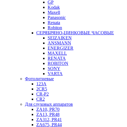
GP
Kodak
Maxell
Panasonic
Renata
Robiton
СЕРЯБРЯНО-ЦИНКОВЫЕ ЧАСОВЫЕ
SEIZAIKEN
ANSMANN
ENERGIZER
MAXELL
RENATA
ROBITON
SONY
VARTA
Фотолитиевые
123A
2CR5
CR-P2
CR2
Для слуховых аппаратов
ZA10, PR70
ZA13, PR48
ZA312, PR41
ZA675, PR44