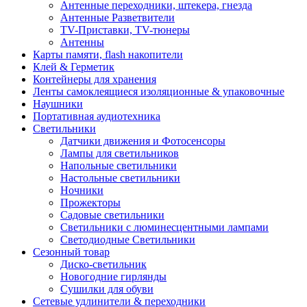
Антенные переходники, штекера, гнезда
Антенные Разветвители
TV-Приставки, TV-тюнеры
Антенны
Карты памяти, flash накопители
Клей & Герметик
Контейнеры для хранения
Ленты самоклеящиеся изоляционные & упаковочные
Наушники
Портативная аудиотехника
Светильники
Датчики движения и Фотосенсоры
Лампы для светильников
Напольные светильники
Настольные светильники
Ночники
Прожекторы
Садовые светильники
Светильники с люминесцентными лампами
Светодиодные Светильники
Сезонный товар
Диско-светильник
Новогодние гирлянды
Сушилки для обуви
Сетевые удлинители & переходники