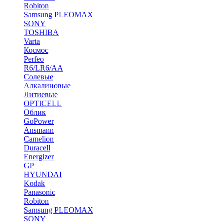
Robiton
Samsung PLEOMAX
SONY
TOSHIBA
Varta
Космос
Perfeo
R6/LR6/AA
Солевые
Алкалиновые
Литиевые
OPTICELL
Облик
GoPower
Ansmann
Camelion
Duracell
Energizer
GP
HYUNDAI
Kodak
Panasonic
Robiton
Samsung PLEOMAX
SONY