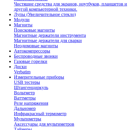
Чистящие средства для экранов, ноутбуков, планшетов и
другой компьютерной техники.
Лупы (Увеличительное стекло)
Модули
Магниты
Поисковые магниты
Магнитные держатели инструмента
Магнитные держатели для сварки
Неодимовые магниты
Автокомпрессоры
Беспроводные звонки
Газовые горелки
Диски
Verbatim
Измерительные приборы
USB тестеры
Штангенциркуль
Вольтметр
Ваттметры
Реле напряжения
Дальномер
Инфракрасный термометр
Мультиметры
Аксессуары для мультиметров
Таймеры