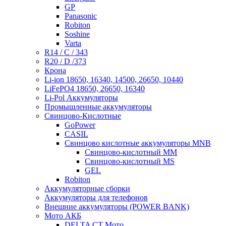
GP
Panasonic
Robiton
Soshine
Varta
R14 / C / 343
R20 / D /373
Крона
Li-ion 18650, 16340, 14500, 26650, 10440
LiFePO4 18650, 26650, 16340
Li-Pol Аккумуляторы
Промышленные аккумуляторы
Свинцово-Кислотные
GoPower
CASIL
Свинцово кислотные аккумуляторы MNB
Cвинцово-кислотный MM
Cвинцово-кислотный MS
GEL
Robiton
Аккумуляторные сборки
Аккумуляторы для телефонов
Внешние аккумуляторы (POWER BANK)
Мото АКБ
DELTA CT Мото