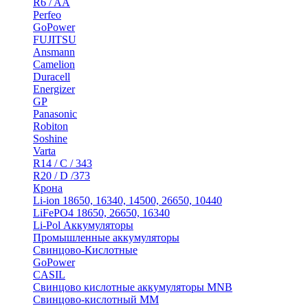
R6 / AA
Perfeo
GoPower
FUJITSU
Ansmann
Camelion
Duracell
Energizer
GP
Panasonic
Robiton
Soshine
Varta
R14 / C / 343
R20 / D /373
Крона
Li-ion 18650, 16340, 14500, 26650, 10440
LiFePO4 18650, 26650, 16340
Li-Pol Аккумуляторы
Промышленные аккумуляторы
Свинцово-Кислотные
GoPower
CASIL
Свинцово кислотные аккумуляторы MNB
Cвинцово-кислотный MM