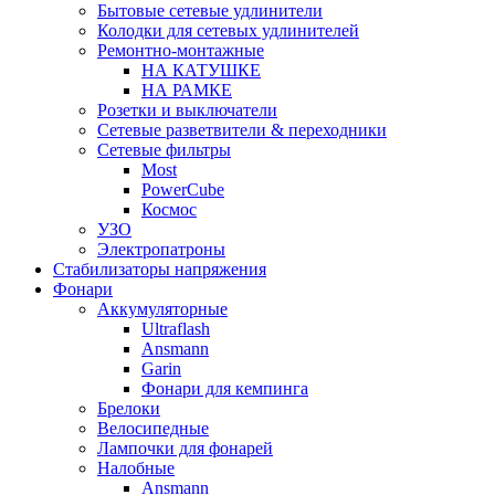
Бытовые сетевые удлинители
Колодки для сетевых удлинителей
Ремонтно-монтажные
НА КАТУШКЕ
НА РАМКЕ
Розетки и выключатели
Сетевые разветвители & переходники
Сетевые фильтры
Most
PowerCube
Космос
УЗО
Электропатроны
Стабилизаторы напряжения
Фонари
Аккумуляторные
Ultraflash
Ansmann
Garin
Фонари для кемпинга
Брелоки
Велосипедные
Лампочки для фонарей
Налобные
Ansmann