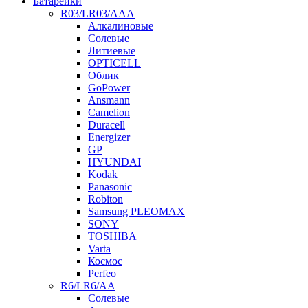
Батарейки
R03/LR03/AAA
Алкалиновые
Солевые
Литиевые
OPTICELL
Облик
GoPower
Ansmann
Camelion
Duracell
Energizer
GP
HYUNDAI
Kodak
Panasonic
Robiton
Samsung PLEOMAX
SONY
TOSHIBA
Varta
Космос
Perfeo
R6/LR6/AA
Солевые