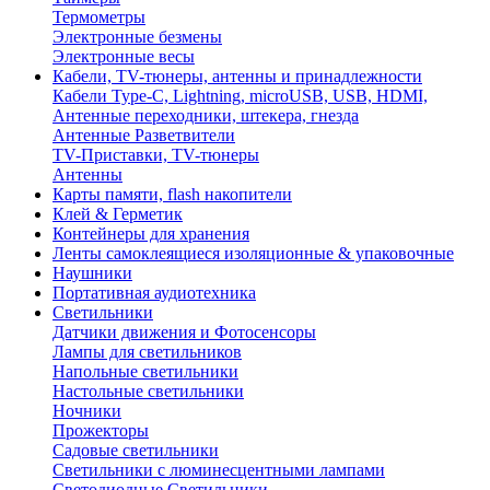
Термометры
Электронные безмены
Электронные весы
Кабели, TV-тюнеры, антенны и принадлежности
Кабели Type-C, Lightning, microUSB, USB, HDMI,
Антенные переходники, штекера, гнезда
Антенные Разветвители
TV-Приставки, TV-тюнеры
Антенны
Карты памяти, flash накопители
Клей & Герметик
Контейнеры для хранения
Ленты самоклеящиеся изоляционные & упаковочные
Наушники
Портативная аудиотехника
Светильники
Датчики движения и Фотосенсоры
Лампы для светильников
Напольные светильники
Настольные светильники
Ночники
Прожекторы
Садовые светильники
Светильники с люминесцентными лампами
Светодиодные Светильники