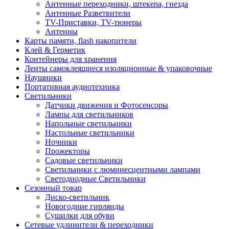
Антенные переходники, штекера, гнезда
Антенные Разветвители
TV-Приставки, TV-тюнеры
Антенны
Карты памяти, flash накопители
Клей & Герметик
Контейнеры для хранения
Ленты самоклеящиеся изоляционные & упаковочные
Наушники
Портативная аудиотехника
Светильники
Датчики движения и Фотосенсоры
Лампы для светильников
Напольные светильники
Настольные светильники
Ночники
Прожекторы
Садовые светильники
Светильники с люминесцентными лампами
Светодиодные Светильники
Сезонный товар
Диско-светильник
Новогодние гирлянды
Сушилки для обуви
Сетевые удлинители & переходники