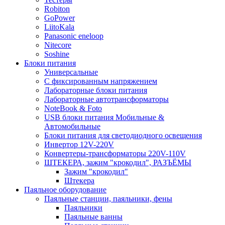
Robiton
GoPower
LiitoKala
Panasonic eneloop
Nitecore
Soshine
Блоки питания
Универсальные
C фиксированным напряжением
Лабораторные блоки питания
Лабораторные автотрансформаторы
NoteBook & Foto
USB блоки питания Мобильные &
Автомобильные
Блоки питания для светодиодного освещения
Инвертор 12V-220V
Конвертеры-трансформаторы 220V-110V
ШТЕКЕРА, зажим "крокодил", РАЗЪЁМЫ
Зажим "крокодил"
Штекера
Паяльное оборудование
Паяльные станции, паяльники, фены
Паяльники
Паяльные ванны