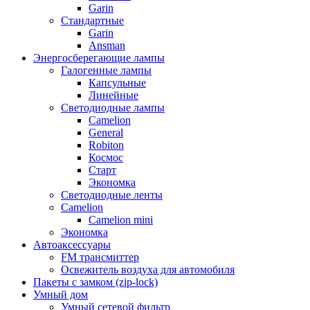
Garin
Стандартные
Garin
Ansman
Энергосберегающие лампы
Галогенные лампы
Капсульные
Линейные
Светодиодные лампы
Camelion
General
Robiton
Космос
Старт
Экономка
Светодиодные ленты
Camelion
Camelion mini
Экономка
Автоаксессуары
FM трансмиттер
Освежитель воздуха для автомобиля
Пакеты с замком (zip-lock)
Умный дом
Умный сетевой фильтр