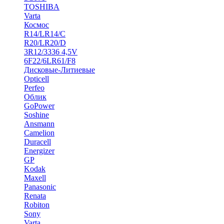
TOSHIBA
Varta
Космос
R14/LR14/C
R20/LR20/D
3R12/3336 4,5V
6F22/6LR61/F8
Дисковые-Литиевые
Opticell
Perfeo
Облик
GoPower
Soshine
Ansmann
Camelion
Duracell
Energizer
GP
Kodak
Maxell
Panasonic
Renata
Robiton
Sony
Varta