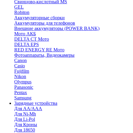
Cвинцово-кислотный MS
GEL
Robiton
Аккумуляторные сборки
Аккумуляторы для телефонов
Внешние аккумуляторы (POWER BANK)
Мото АКБ
DELTA CT Мото
DELTA EPS
RED ENERGY RE Мото
Фотоаппараты, Видеокамеры
Canon
Casio
Fujifilm
Nikon
Olympus
Panasonic
Pentax
Samsung
Зарядные устройства
Для AA/AAA
Для Ni-Mh
Для Li-Pol
Для Кроны
Для 18650