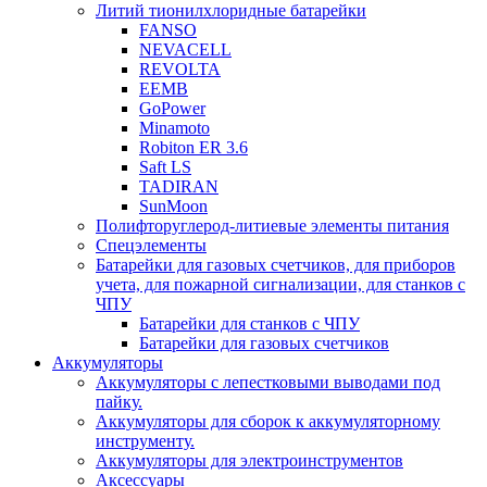
Литий тионилхлоридные батарейки
FANSO
NEVACELL
REVOLTA
EEMB
GoPower
Minamoto
Robiton ER 3.6
Saft LS
TADIRAN
SunMoon
Полифторуглерод-литиевые элементы питания
Спецэлементы
Батарейки для газовых счетчиков, для приборов
учета, для пожарной сигнализации, для станков с
ЧПУ
Батарейки для станков с ЧПУ
Батарейки для газовых счетчиков
Аккумуляторы
Аккумуляторы с лепестковыми выводами под
пайку.
Аккумуляторы для сборок к аккумуляторному
инструменту.
Аккумуляторы для электроинструментов
Аксессуары