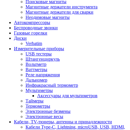
Поисковые магниты
Магнитные держатели инструмента
Магнитные держатели для сварки
Неодимовые магниты
Автокомпрессоры
Беспроводные звонки
Газовые горелки
Диски
Verbatim
Измерительные приборы
USB тестеры
Штангенциркуль
Вольтметр
Ваттметры
Реле напряжения
Дальномер
Инфракрасный термометр
Мультиметры
Аксессуары для мультиметров
Таймеры
Термометры
Электронные безмены
Электронные весы
Кабели, TV-тюнеры, антенны и принадлежности
Кабели Type-C, Lightning, microUSB, USB, HDMI,