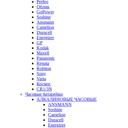
Perfeo
Облик
GoPower
Soshine
Ansmann
Camelion
Duracell
Energizer
GP
Kodak
Maxell
Panasonic
Renata
Robiton
Sony
Varta
Космос
CR1/3N
Часовые батарейки
АЛКАЛИНОВЫЕ ЧАСОВЫЕ
ANSMANN
Soshine
Camelion
Duracell
Energizer