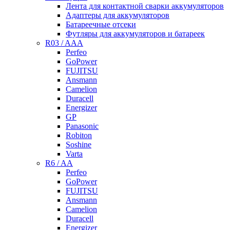
Лента для контактной сварки аккумуляторов
Адаптеры для аккумуляторов
Батареечные отсеки
Футляры для аккумуляторов и батареек
R03 / AAA
Perfeo
GoPower
FUJITSU
Ansmann
Camelion
Duracell
Energizer
GP
Panasonic
Robiton
Soshine
Varta
R6 / AA
Perfeo
GoPower
FUJITSU
Ansmann
Camelion
Duracell
Energizer