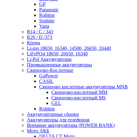
GP
Panasonic
Robiton
Soshine
Varta
R14 / C / 343
R20 / D /373
Крона
Li-ion 18650, 16340, 14500, 26650, 10440
LiFePO4 18650, 26650, 16340
Li-Pol Аккумуляторы
Промышленные аккумуляторы
Свинцово-Кислотные
GoPower
CASIL
Свинцово кислотные аккумуляторы MNB
Cвинцово-кислотный MM
Cвинцово-кислотный MS
GEL
Robiton
Аккумуляторные сборки
Аккумуляторы для телефонов
Внешние аккумуляторы (POWER BANK)
Мото АКБ
DELTA CT Мото