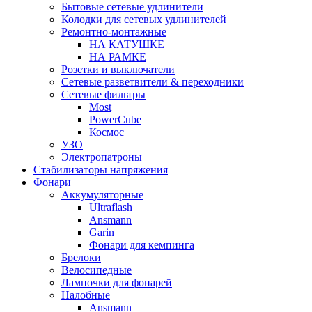
Бытовые сетевые удлинители
Колодки для сетевых удлинителей
Ремонтно-монтажные
НА КАТУШКЕ
НА РАМКЕ
Розетки и выключатели
Сетевые разветвители & переходники
Сетевые фильтры
Most
PowerCube
Космос
УЗО
Электропатроны
Стабилизаторы напряжения
Фонари
Аккумуляторные
Ultraflash
Ansmann
Garin
Фонари для кемпинга
Брелоки
Велосипедные
Лампочки для фонарей
Налобные
Ansmann