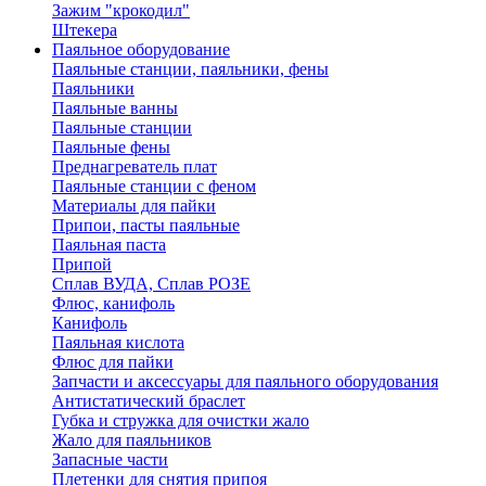
Зажим "крокодил"
Штекера
Паяльное оборудование
Паяльные станции, паяльники, фены
Паяльники
Паяльные ванны
Паяльные станции
Паяльные фены
Преднагреватель плат
Паяльные станции с феном
Материалы для пайки
Припои, пасты паяльные
Паяльная паста
Припой
Сплав ВУДА, Сплав РОЗЕ
Флюс, канифоль
Канифоль
Паяльная кислота
Флюс для пайки
Запчасти и аксессуары для паяльного оборудования
Антистатический браслет
Губка и стружка для очистки жало
Жало для паяльников
Запасные части
Плетенки для снятия припоя