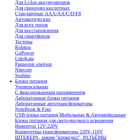
Для Li-Ion аккумуляторов
Для свинцово кислотных
Стандартные ААА/АА/С/D/F8
Автоматические
Для всех типов
Для восстановления
Для смартфонов
Тестеры
Robiton
GoPower
LiitoKala
Panasonic eneloop
Nitecore
Soshine
Блоки питания
Универсальные
C фиксированным напряжением
Лабораторные блоки питания
Лабораторные автотрансформаторы
NoteBook & Foto
USB блоки питания Мобильные & Автомобильные
Блоки питания для светодиодного освещения
Инвертор 12V-220V
Конвертеры-трансформаторы 220V-110V
ШТЕКЕРА, зажим "крокодил", РАЗЪЁМЫ