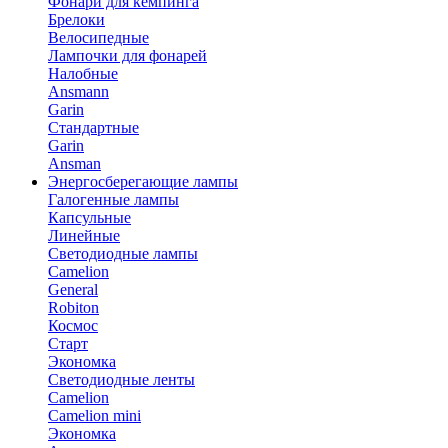
Фонари для кемпинга
Брелоки
Велосипедные
Лампочки для фонарей
Налобные
Ansmann
Garin
Стандартные
Garin
Ansman
Энергосберегающие лампы
Галогенные лампы
Капсульные
Линейные
Светодиодные лампы
Camelion
General
Robiton
Космос
Старт
Экономка
Светодиодные ленты
Camelion
Camelion mini
Экономка