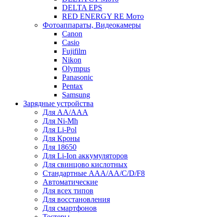
DELTA EPS
RED ENERGY RE Мото
Фотоаппараты, Видеокамеры
Canon
Casio
Fujifilm
Nikon
Olympus
Panasonic
Pentax
Samsung
Зарядные устройства
Для AA/AAA
Для Ni-Mh
Для Li-Pol
Для Кроны
Для 18650
Для Li-Ion аккумуляторов
Для свинцово кислотных
Стандартные ААА/АА/С/D/F8
Автоматические
Для всех типов
Для восстановления
Для смартфонов
Тестеры