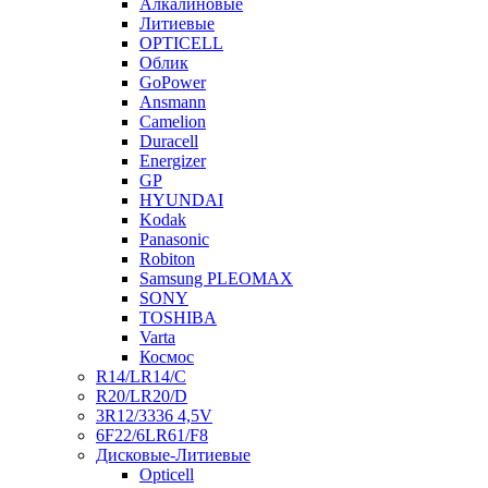
Алкалиновые
Литиевые
OPTICELL
Облик
GoPower
Ansmann
Camelion
Duracell
Energizer
GP
HYUNDAI
Kodak
Panasonic
Robiton
Samsung PLEOMAX
SONY
TOSHIBA
Varta
Космос
R14/LR14/C
R20/LR20/D
3R12/3336 4,5V
6F22/6LR61/F8
Дисковые-Литиевые
Opticell