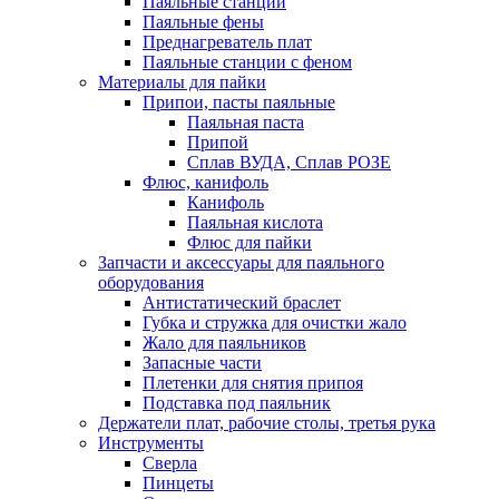
Паяльные станции
Паяльные фены
Преднагреватель плат
Паяльные станции с феном
Материалы для пайки
Припои, пасты паяльные
Паяльная паста
Припой
Сплав ВУДА, Сплав РОЗЕ
Флюс, канифоль
Канифоль
Паяльная кислота
Флюс для пайки
Запчасти и аксессуары для паяльного
оборудования
Антистатический браслет
Губка и стружка для очистки жало
Жало для паяльников
Запасные части
Плетенки для снятия припоя
Подставка под паяльник
Держатели плат, рабочие столы, третья рука
Инструменты
Сверла
Пинцеты