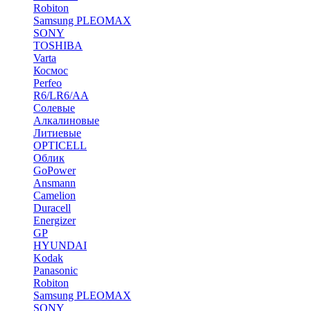
Robiton
Samsung PLEOMAX
SONY
TOSHIBA
Varta
Космос
Perfeo
R6/LR6/AA
Солевые
Алкалиновые
Литиевые
OPTICELL
Облик
GoPower
Ansmann
Camelion
Duracell
Energizer
GP
HYUNDAI
Kodak
Panasonic
Robiton
Samsung PLEOMAX
SONY