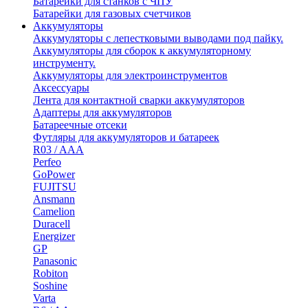
Батарейки для станков с ЧПУ
Батарейки для газовых счетчиков
Аккумуляторы
Аккумуляторы с лепестковыми выводами под пайку.
Аккумуляторы для сборок к аккумуляторному
инструменту.
Аккумуляторы для электроинструментов
Аксессуары
Лента для контактной сварки аккумуляторов
Адаптеры для аккумуляторов
Батареечные отсеки
Футляры для аккумуляторов и батареек
R03 / AAA
Perfeo
GoPower
FUJITSU
Ansmann
Camelion
Duracell
Energizer
GP
Panasonic
Robiton
Soshine
Varta