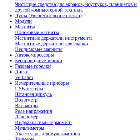
Чистящие средства для экранов, ноутбуков, планшетов и
другой компьютерной техники.
Лупы (Увеличительное стекло)
Модули
Магниты
Поисковые магниты
Магнитные держатели инструмента
Магнитные держатели для сварки
Неодимовые магниты
Автокомпрессоры
Беспроводные звонки
Газовые горелки
Диски
Verbatim
Измерительные приборы
USB тестеры
Штангенциркуль
Вольтметр
Ваттметры
Реле напряжения
Дальномер
Инфракрасный термометр
Мультиметры
Аксессуары для мультиметров
Таймеры