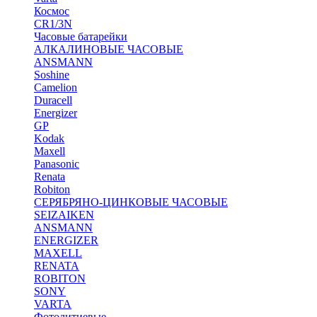
Космос
CR1/3N
Часовые батарейки
АЛКАЛИНОВЫЕ ЧАСОВЫЕ
ANSMANN
Soshine
Camelion
Duracell
Energizer
GP
Kodak
Maxell
Panasonic
Renata
Robiton
СЕРЯБРЯНО-ЦИНКОВЫЕ ЧАСОВЫЕ
SEIZAIKEN
ANSMANN
ENERGIZER
MAXELL
RENATA
ROBITON
SONY
VARTA
Фотолитиевые