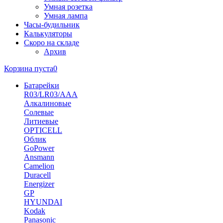
Умная розетка
Умная лампа
Часы-будильник
Калькуляторы
Скоро на складе
Архив
Корзина пуста
0
Батарейки
R03/LR03/AAA
Алкалиновые
Солевые
Литиевые
OPTICELL
Облик
GoPower
Ansmann
Camelion
Duracell
Energizer
GP
HYUNDAI
Kodak
Panasonic