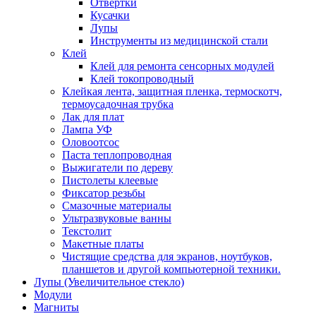
Отвертки
Кусачки
Лупы
Инструменты из медицинской стали
Клей
Клей для ремонта сенсорных модулей
Клей токопроводный
Клейкая лента, защитная пленка, термоскотч,
термоусадочная трубка
Лак для плат
Лампа УФ
Оловоотсос
Паста теплопроводная
Выжигатели по дереву
Пистолеты клеевые
Фиксатор резьбы
Смазочные материалы
Ультразвуковые ванны
Текстолит
Макетные платы
Чистящие средства для экранов, ноутбуков,
планшетов и другой компьютерной техники.
Лупы (Увеличительное стекло)
Модули
Магниты