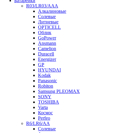
Батарейки
R03/LR03/AAA
Алкалиновые
Солевые
Литиевые
OPTICELL
Облик
GoPower
Ansmann
Camelion
Duracell
Energizer
GP
HYUNDAI
Kodak
Panasonic
Robiton
Samsung PLEOMAX
SONY
TOSHIBA
Varta
Космос
Perfeo
R6/LR6/AA
Солевые