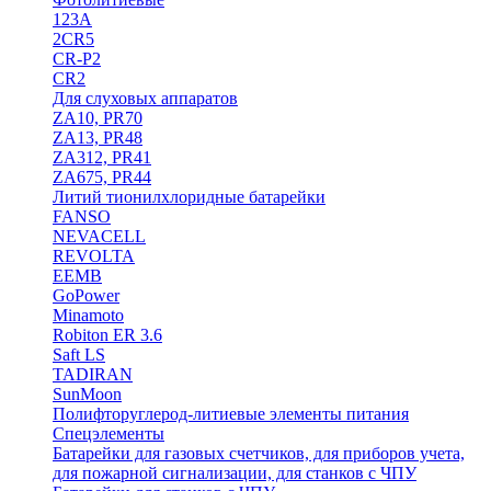
123A
2CR5
CR-P2
CR2
Для слуховых аппаратов
ZA10, PR70
ZA13, PR48
ZA312, PR41
ZA675, PR44
Литий тионилхлоридные батарейки
FANSO
NEVACELL
REVOLTA
EEMB
GoPower
Minamoto
Robiton ER 3.6
Saft LS
TADIRAN
SunMoon
Полифторуглерод-литиевые элементы питания
Спецэлементы
Батарейки для газовых счетчиков, для приборов учета,
для пожарной сигнализации, для станков с ЧПУ