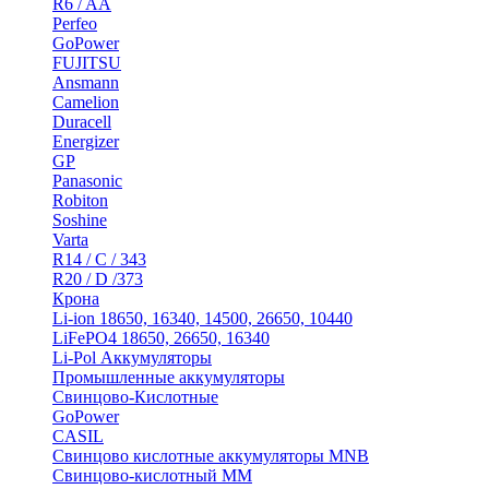
R6 / AA
Perfeo
GoPower
FUJITSU
Ansmann
Camelion
Duracell
Energizer
GP
Panasonic
Robiton
Soshine
Varta
R14 / C / 343
R20 / D /373
Крона
Li-ion 18650, 16340, 14500, 26650, 10440
LiFePO4 18650, 26650, 16340
Li-Pol Аккумуляторы
Промышленные аккумуляторы
Свинцово-Кислотные
GoPower
CASIL
Свинцово кислотные аккумуляторы MNB
Cвинцово-кислотный MM