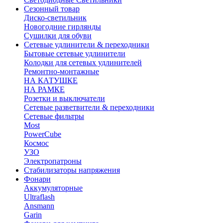
Сезонный товар
Диско-светильник
Новогодние гирлянды
Сушилки для обуви
Сетевые удлинители & переходники
Бытовые сетевые удлинители
Колодки для сетевых удлинителей
Ремонтно-монтажные
НА КАТУШКЕ
НА РАМКЕ
Розетки и выключатели
Сетевые разветвители & переходники
Сетевые фильтры
Most
PowerCube
Космос
УЗО
Электропатроны
Стабилизаторы напряжения
Фонари
Аккумуляторные
Ultraflash
Ansmann
Garin