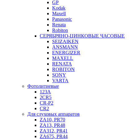
GP
Kodak
Maxell
Panasonic
Renata
Robiton
СЕРЯБРЯНО-ЦИНКОВЫЕ ЧАСОВЫЕ
SEIZAIKEN
ANSMANN
ENERGIZER
MAXELL
RENATA
ROBITON
SONY
VARTA
Фотолитиевые
123A
2CR5
CR-P2
CR2
Для слуховых аппаратов
ZA10, PR70
ZA13, PR48
ZA312, PR41
ZA675, PR44