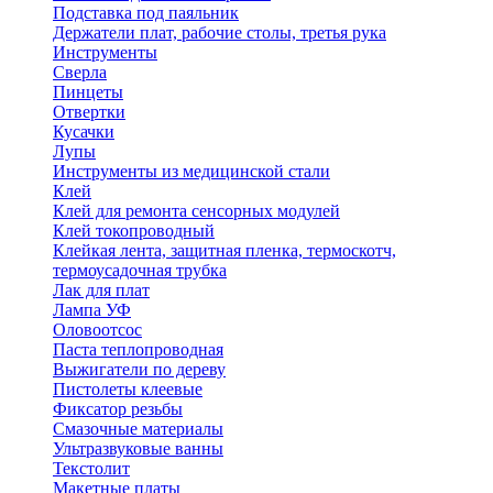
Подставка под паяльник
Держатели плат, рабочие столы, третья рука
Инструменты
Сверла
Пинцеты
Отвертки
Кусачки
Лупы
Инструменты из медицинской стали
Клей
Клей для ремонта сенсорных модулей
Клей токопроводный
Клейкая лента, защитная пленка, термоскотч,
термоусадочная трубка
Лак для плат
Лампа УФ
Оловоотсос
Паста теплопроводная
Выжигатели по дереву
Пистолеты клеевые
Фиксатор резьбы
Смазочные материалы
Ультразвуковые ванны
Текстолит
Макетные платы