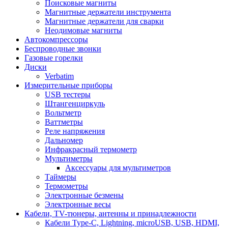
Поисковые магниты
Магнитные держатели инструмента
Магнитные держатели для сварки
Неодимовые магниты
Автокомпрессоры
Беспроводные звонки
Газовые горелки
Диски
Verbatim
Измерительные приборы
USB тестеры
Штангенциркуль
Вольтметр
Ваттметры
Реле напряжения
Дальномер
Инфракрасный термометр
Мультиметры
Аксессуары для мультиметров
Таймеры
Термометры
Электронные безмены
Электронные весы
Кабели, TV-тюнеры, антенны и принадлежности
Кабели Type-C, Lightning, microUSB, USB, HDMI,