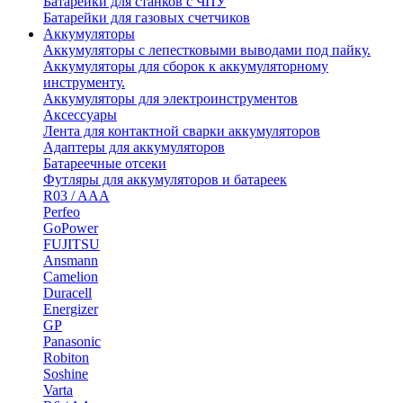
Батарейки для станков с ЧПУ
Батарейки для газовых счетчиков
Аккумуляторы
Аккумуляторы с лепестковыми выводами под пайку.
Аккумуляторы для сборок к аккумуляторному
инструменту.
Аккумуляторы для электроинструментов
Аксессуары
Лента для контактной сварки аккумуляторов
Адаптеры для аккумуляторов
Батареечные отсеки
Футляры для аккумуляторов и батареек
R03 / AAA
Perfeo
GoPower
FUJITSU
Ansmann
Camelion
Duracell
Energizer
GP
Panasonic
Robiton
Soshine
Varta