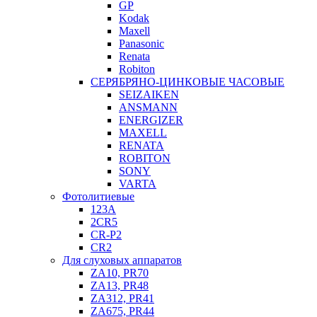
GP
Kodak
Maxell
Panasonic
Renata
Robiton
СЕРЯБРЯНО-ЦИНКОВЫЕ ЧАСОВЫЕ
SEIZAIKEN
ANSMANN
ENERGIZER
MAXELL
RENATA
ROBITON
SONY
VARTA
Фотолитиевые
123A
2CR5
CR-P2
CR2
Для слуховых аппаратов
ZA10, PR70
ZA13, PR48
ZA312, PR41
ZA675, PR44