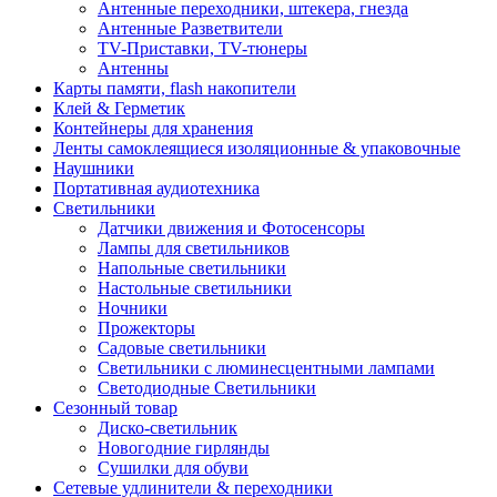
Антенные переходники, штекера, гнезда
Антенные Разветвители
TV-Приставки, TV-тюнеры
Антенны
Карты памяти, flash накопители
Клей & Герметик
Контейнеры для хранения
Ленты самоклеящиеся изоляционные & упаковочные
Наушники
Портативная аудиотехника
Светильники
Датчики движения и Фотосенсоры
Лампы для светильников
Напольные светильники
Настольные светильники
Ночники
Прожекторы
Садовые светильники
Светильники с люминесцентными лампами
Светодиодные Светильники
Сезонный товар
Диско-светильник
Новогодние гирлянды
Сушилки для обуви
Сетевые удлинители & переходники