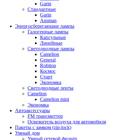
Garin
Стандартные
Garin
Ansman
Энергосберегающие лампы
Галогенные лампы
Капсульные
Линейные
Светодиодные лампы
Camelion
General
Robiton
Космос
Старт
Экономка
Светодиодные ленты
Camelion
Camelion mini
Экономка
Автоаксессуары
FM трансмиттер
Освежитель воздуха для автомобиля
Пакеты с замком (zip-lock)
Умный дом
Умный сетевой фильтр