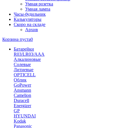
Умная розетка
Умная лампа
Часы-будильник
Калькуляторы
Скоро на складе
Архив
Корзина пуста
0
Батарейки
R03/LR03/AAA
Алкалиновые
Солевые
Литиевые
OPTICELL
Облик
GoPower
Ansmann
Camelion
Duracell
Energizer
GP
HYUNDAI
Kodak
Panasonic