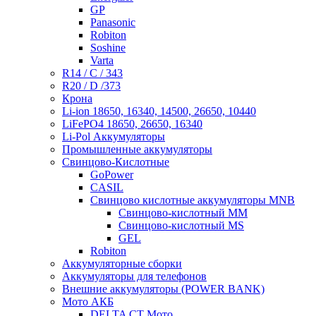
GP
Panasonic
Robiton
Soshine
Varta
R14 / C / 343
R20 / D /373
Крона
Li-ion 18650, 16340, 14500, 26650, 10440
LiFePO4 18650, 26650, 16340
Li-Pol Аккумуляторы
Промышленные аккумуляторы
Свинцово-Кислотные
GoPower
CASIL
Свинцово кислотные аккумуляторы MNB
Cвинцово-кислотный MM
Cвинцово-кислотный MS
GEL
Robiton
Аккумуляторные сборки
Аккумуляторы для телефонов
Внешние аккумуляторы (POWER BANK)
Мото АКБ
DELTA CT Мото