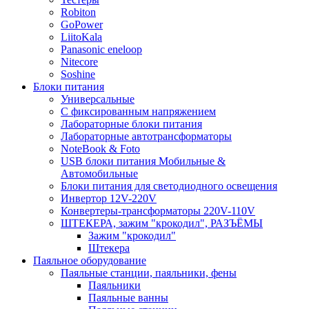
Robiton
GoPower
LiitoKala
Panasonic eneloop
Nitecore
Soshine
Блоки питания
Универсальные
C фиксированным напряжением
Лабораторные блоки питания
Лабораторные автотрансформаторы
NoteBook & Foto
USB блоки питания Мобильные &
Автомобильные
Блоки питания для светодиодного освещения
Инвертор 12V-220V
Конвертеры-трансформаторы 220V-110V
ШТЕКЕРА, зажим "крокодил", РАЗЪЁМЫ
Зажим "крокодил"
Штекера
Паяльное оборудование
Паяльные станции, паяльники, фены
Паяльники
Паяльные ванны