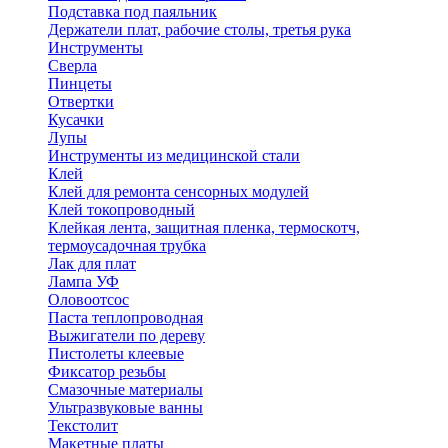
Подставка под паяльник
Держатели плат, рабочие столы, третья рука
Инструменты
Сверла
Пинцеты
Отвертки
Кусачки
Лупы
Инструменты из медицинской стали
Клей
Клей для ремонта сенсорных модулей
Клей токопроводный
Клейкая лента, защитная пленка, термоскотч,
термоусадочная трубка
Лак для плат
Лампа УФ
Оловоотсос
Паста теплопроводная
Выжигатели по дереву
Пистолеты клеевые
Фиксатор резьбы
Смазочные материалы
Ультразвуковые ванны
Текстолит
Макетные платы