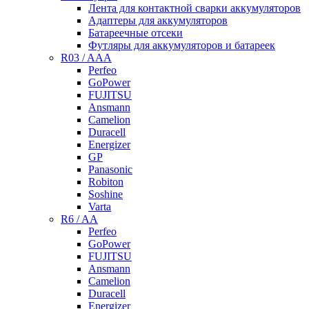
Лента для контактной сварки аккумуляторов
Адаптеры для аккумуляторов
Батареечные отсеки
Футляры для аккумуляторов и батареек
R03 / AAA
Perfeo
GoPower
FUJITSU
Ansmann
Camelion
Duracell
Energizer
GP
Panasonic
Robiton
Soshine
Varta
R6 / AA
Perfeo
GoPower
FUJITSU
Ansmann
Camelion
Duracell
Energizer