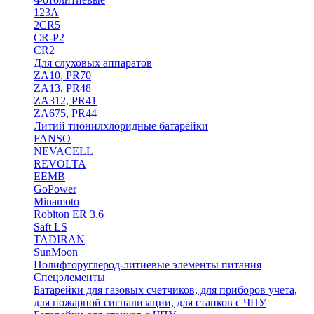
123A
2CR5
CR-P2
CR2
Для слуховых аппаратов
ZA10, PR70
ZA13, PR48
ZA312, PR41
ZA675, PR44
Литий тионилхлоридные батарейки
FANSO
NEVACELL
REVOLTA
EEMB
GoPower
Minamoto
Robiton ER 3.6
Saft LS
TADIRAN
SunMoon
Полифторуглерод-литиевые элементы питания
Спецэлементы
Батарейки для газовых счетчиков, для приборов учета,
для пожарной сигнализации, для станков с ЧПУ