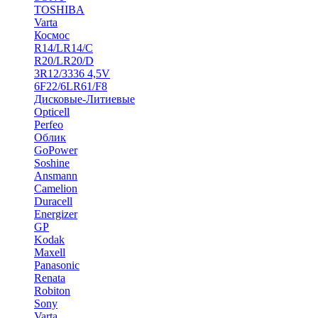
TOSHIBA
Varta
Космос
R14/LR14/C
R20/LR20/D
3R12/3336 4,5V
6F22/6LR61/F8
Дисковые-Литиевые
Opticell
Perfeo
Облик
GoPower
Soshine
Ansmann
Camelion
Duracell
Energizer
GP
Kodak
Maxell
Panasonic
Renata
Robiton
Sony
Varta