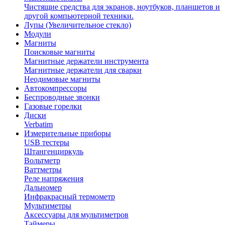
Чистящие средства для экранов, ноутбуков, планшетов и
другой компьютерной техники.
Лупы (Увеличительное стекло)
Модули
Магниты
Поисковые магниты
Магнитные держатели инструмента
Магнитные держатели для сварки
Неодимовые магниты
Автокомпрессоры
Беспроводные звонки
Газовые горелки
Диски
Verbatim
Измерительные приборы
USB тестеры
Штангенциркуль
Вольтметр
Ваттметры
Реле напряжения
Дальномер
Инфракрасный термометр
Мультиметры
Аксессуары для мультиметров
Таймеры