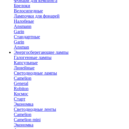
Фонари для кемпинга
Брелоки
Велосипедные
Лампочки для фонарей
Налобные
Ansmann
Garin
Стандартные
Garin
Ansman
Энергосберегающие лампы
Галогенные лампы
Капсульные
Линейные
Светодиодные лампы
Camelion
General
Robiton
Космос
Старт
Экономка
Светодиодные ленты
Camelion
Camelion mini
Экономка