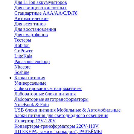
Для Li-Ion аккумуляторов
Для свинцово кислотных
Стандартные ААА/АА/С/D/F8
Автоматические
Для всех типов
Для восстановления
Для смартфонов
Тестеры
Robiton
GoPower
LiitoKala
Panasonic eneloop
Nitecore
Soshine
Блоки питания
Универсальные
C фиксированным напряжением
Лабораторные блоки питания
Лабораторные автотрансформаторы
NoteBook & Foto
USB блоки питания Мобильные & Автомобильные
Блоки питания для светодиодного освещения
Инвертор 12V-220V
Конвертеры-трансформаторы 220V-110V
ШТЕКЕРА, зажим "крокодил", РАЗЪЁМЫ