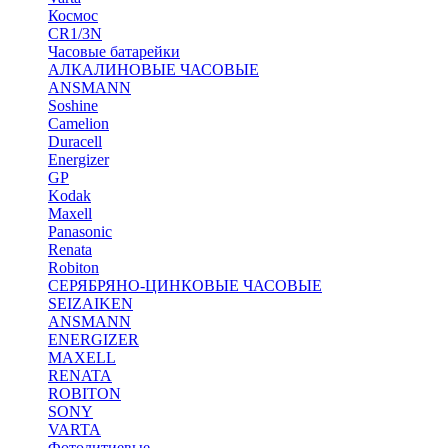
Космос
CR1/3N
Часовые батарейки
АЛКАЛИНОВЫЕ ЧАСОВЫЕ
ANSMANN
Soshine
Camelion
Duracell
Energizer
GP
Kodak
Maxell
Panasonic
Renata
Robiton
СЕРЯБРЯНО-ЦИНКОВЫЕ ЧАСОВЫЕ
SEIZAIKEN
ANSMANN
ENERGIZER
MAXELL
RENATA
ROBITON
SONY
VARTA
Фотолитиевые