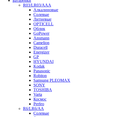
Батарейки
R03/LR03/AAA
Алкалиновые
Солевые
Литиевые
OPTICELL
Облик
GoPower
Ansmann
Camelion
Duracell
Energizer
GP
HYUNDAI
Kodak
Panasonic
Robiton
Samsung PLEOMAX
SONY
TOSHIBA
Varta
Космос
Perfeo
R6/LR6/AA
Солевые