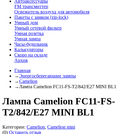
Автоаксессуары
FM трансмиттер
Освежитель воздуха для автомобиля
Пакеты с замком (zip-lock)
Умный дом
Умный сетевой фильтр
Умная розетка
Умная лампа
Часы-будильник
Калькуляторы
Скоро на складе
Архив
Главная
→
Энергосберегающие лампы
→
Camelion
→
Лампа Camelion FC11-FS-T2/842/E27 MINI BL1
Лампа Camelion FC11-FS-
T2/842/E27 MINI BL1
Категории:
Camelion
,
Camelion mini
(0)
Оставить отзыв