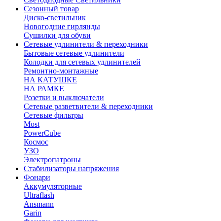
Сезонный товар
Диско-светильник
Новогодние гирлянды
Сушилки для обуви
Сетевые удлинители & переходники
Бытовые сетевые удлинители
Колодки для сетевых удлинителей
Ремонтно-монтажные
НА КАТУШКЕ
НА РАМКЕ
Розетки и выключатели
Сетевые разветвители & переходники
Сетевые фильтры
Most
PowerCube
Космос
УЗО
Электропатроны
Стабилизаторы напряжения
Фонари
Аккумуляторные
Ultraflash
Ansmann
Garin