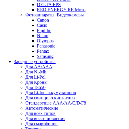
DELTA EPS
RED ENERGY RE Мото
Фотоаппараты, Видеокамеры
Canon
Casio
Fujifilm
Nikon
Olympus
Panasonic
Pentax
Samsung
Зарядные устройства
Для AA/AAA
Для Ni-Mh
Для Li-Pol
Для Кроны
Для 18650
Для Li-Ion аккумуляторов
Для свинцово кислотных
Стандартные ААА/АА/С/D/F8
Автоматические
Для всех типов
Для восстановления
Для смартфонов
Тестеры