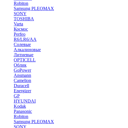
Robiton
Samsung PLEOMAX
SONY
TOSHIBA
Varta
Космос
Perfeo
R6/LR6/AA
Солевые
Алкалиновые
Литиевые
OPTICELL
Облик
GoPower
Ansmann
Camelion
Duracell
Energizer
GP
HYUNDAI
Kodak
Panasonic
Robiton
Samsung PLEOMAX
SONY