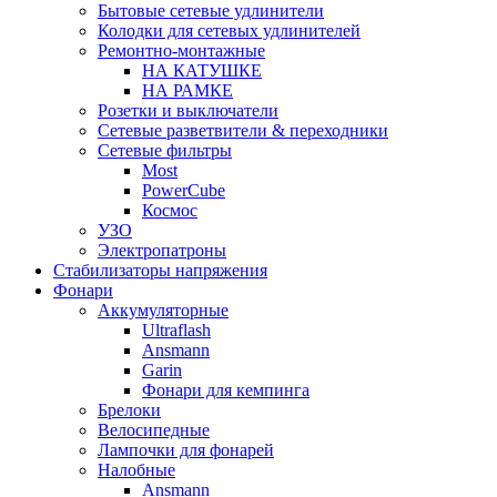
Бытовые сетевые удлинители
Колодки для сетевых удлинителей
Ремонтно-монтажные
НА КАТУШКЕ
НА РАМКЕ
Розетки и выключатели
Сетевые разветвители & переходники
Сетевые фильтры
Most
PowerCube
Космос
УЗО
Электропатроны
Стабилизаторы напряжения
Фонари
Аккумуляторные
Ultraflash
Ansmann
Garin
Фонари для кемпинга
Брелоки
Велосипедные
Лампочки для фонарей
Налобные
Ansmann