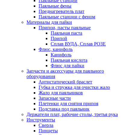
Паяльные станции
Паяльные фены
Преднагреватель плат
Паяльные станции с феном
Материалы для пайки
Припои, пасты паяльные
Паяльная паста
Припой
Сплав ВУДА, Сплав РОЗЕ
Флюс, канифоль
Канифоль
Паяльная кислота
Флюс для пайки
Запчасти и аксессуары для паяльного
оборудования
Антистатический браслет
Губка и стружка для очистки жало
Жало для паяльников
Запасные части
Плетенки для снятия припоя
Подставка под паяльник
Держатели плат, рабочие столы, третья рука
Инструменты
Сверла
Пинцеты