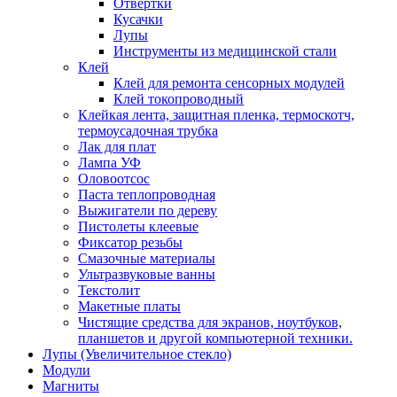
Отвертки
Кусачки
Лупы
Инструменты из медицинской стали
Клей
Клей для ремонта сенсорных модулей
Клей токопроводный
Клейкая лента, защитная пленка, термоскотч,
термоусадочная трубка
Лак для плат
Лампа УФ
Оловоотсос
Паста теплопроводная
Выжигатели по дереву
Пистолеты клеевые
Фиксатор резьбы
Смазочные материалы
Ультразвуковые ванны
Текстолит
Макетные платы
Чистящие средства для экранов, ноутбуков,
планшетов и другой компьютерной техники.
Лупы (Увеличительное стекло)
Модули
Магниты