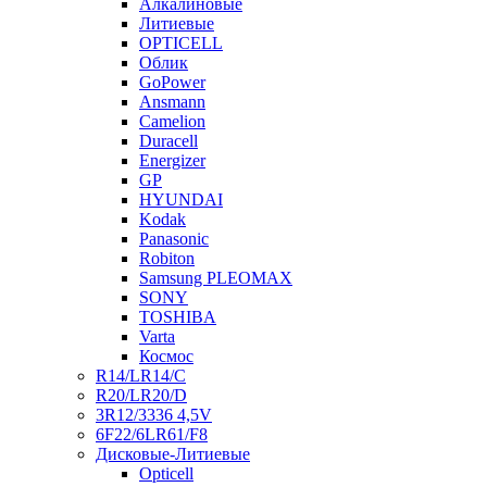
Алкалиновые
Литиевые
OPTICELL
Облик
GoPower
Ansmann
Camelion
Duracell
Energizer
GP
HYUNDAI
Kodak
Panasonic
Robiton
Samsung PLEOMAX
SONY
TOSHIBA
Varta
Космос
R14/LR14/C
R20/LR20/D
3R12/3336 4,5V
6F22/6LR61/F8
Дисковые-Литиевые
Opticell