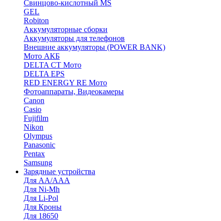
Cвинцово-кислотный MS
GEL
Robiton
Аккумуляторные сборки
Аккумуляторы для телефонов
Внешние аккумуляторы (POWER BANK)
Мото АКБ
DELTA CT Мото
DELTA EPS
RED ENERGY RE Мото
Фотоаппараты, Видеокамеры
Canon
Casio
Fujifilm
Nikon
Olympus
Panasonic
Pentax
Samsung
Зарядные устройства
Для AA/AAA
Для Ni-Mh
Для Li-Pol
Для Кроны
Для 18650