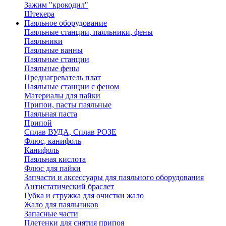
Зажим "крокодил"
Штекера
Паяльное оборудование
Паяльные станции, паяльники, фены
Паяльники
Паяльные ванны
Паяльные станции
Паяльные фены
Преднагреватель плат
Паяльные станции с феном
Материалы для пайки
Припои, пасты паяльные
Паяльная паста
Припой
Сплав ВУДА, Сплав РОЗЕ
Флюс, канифоль
Канифоль
Паяльная кислота
Флюс для пайки
Запчасти и аксессуары для паяльного оборудования
Антистатический браслет
Губка и стружка для очистки жало
Жало для паяльников
Запасные части
Плетенки для снятия припоя