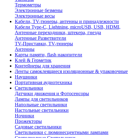
Термометры
Электронные безмены
Электронные весы
Кабели, TV-тюнеры, антенны и принадлежности
Кабели Type-C, Lightning, microUSB, USB, HDMI,
Антенные переходники, штекера, гнезда
Антенные Разветвители
TV-Приставки, TV-тюнеры
Антенны
Карты памяти, flash накопители
Клей & Герметик
Контейнеры для хранения
Ленты самоклеящиеся изоляционные & упаковочные
Наушники
Портативная аудиотехника
Светильники
Датчики движения и Фотосенсоры
Лампы для светильников
Напольные светильники
Настольные светильники
Ночники
Прожекторы
Садовые светильники
Светильники с люминесцентными лампами
Светодиодные Светильники