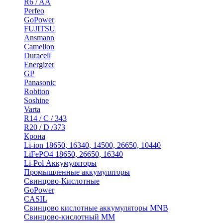
R6 / AA
Perfeo
GoPower
FUJITSU
Ansmann
Camelion
Duracell
Energizer
GP
Panasonic
Robiton
Soshine
Varta
R14 / C / 343
R20 / D /373
Крона
Li-ion 18650, 16340, 14500, 26650, 10440
LiFePO4 18650, 26650, 16340
Li-Pol Аккумуляторы
Промышленные аккумуляторы
Свинцово-Кислотные
GoPower
CASIL
Свинцово кислотные аккумуляторы MNB
Cвинцово-кислотный MM