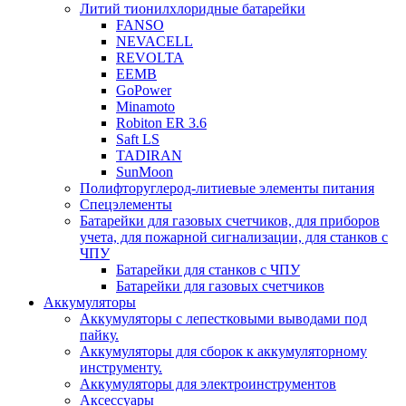
Литий тионилхлоридные батарейки
FANSO
NEVACELL
REVOLTA
EEMB
GoPower
Minamoto
Robiton ER 3.6
Saft LS
TADIRAN
SunMoon
Полифторуглерод-литиевые элементы питания
Спецэлементы
Батарейки для газовых счетчиков, для приборов
учета, для пожарной сигнализации, для станков с
ЧПУ
Батарейки для станков с ЧПУ
Батарейки для газовых счетчиков
Аккумуляторы
Аккумуляторы с лепестковыми выводами под
пайку.
Аккумуляторы для сборок к аккумуляторному
инструменту.
Аккумуляторы для электроинструментов
Аксессуары