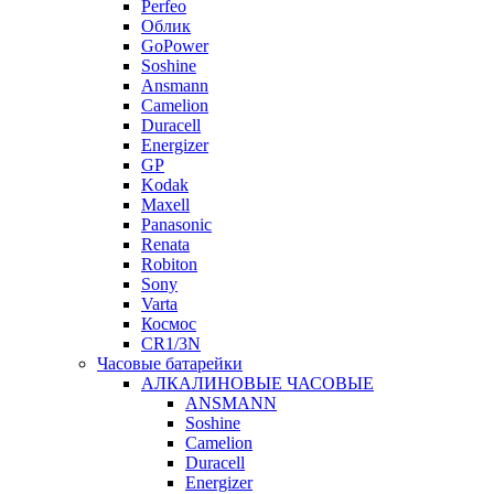
Perfeo
Облик
GoPower
Soshine
Ansmann
Camelion
Duracell
Energizer
GP
Kodak
Maxell
Panasonic
Renata
Robiton
Sony
Varta
Космос
CR1/3N
Часовые батарейки
АЛКАЛИНОВЫЕ ЧАСОВЫЕ
ANSMANN
Soshine
Camelion
Duracell
Energizer