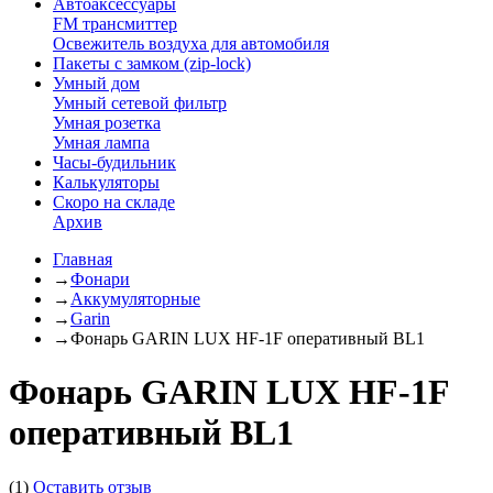
Автоаксессуары
FM трансмиттер
Освежитель воздуха для автомобиля
Пакеты с замком (zip-lock)
Умный дом
Умный сетевой фильтр
Умная розетка
Умная лампа
Часы-будильник
Калькуляторы
Скоро на складе
Архив
Главная
→
Фонари
→
Аккумуляторные
→
Garin
→
Фонарь GARIN LUX HF-1F оперативный BL1
Фонарь GARIN LUX HF-1F
оперативный BL1
(1)
Оставить отзыв