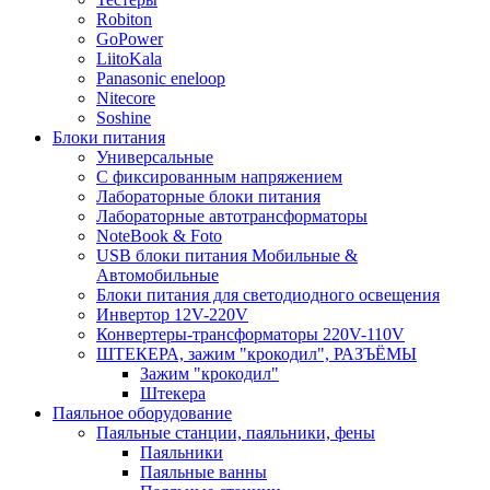
Robiton
GoPower
LiitoKala
Panasonic eneloop
Nitecore
Soshine
Блоки питания
Универсальные
C фиксированным напряжением
Лабораторные блоки питания
Лабораторные автотрансформаторы
NoteBook & Foto
USB блоки питания Мобильные &
Автомобильные
Блоки питания для светодиодного освещения
Инвертор 12V-220V
Конвертеры-трансформаторы 220V-110V
ШТЕКЕРА, зажим "крокодил", РАЗЪЁМЫ
Зажим "крокодил"
Штекера
Паяльное оборудование
Паяльные станции, паяльники, фены
Паяльники
Паяльные ванны