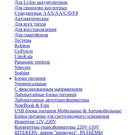
Для Li-Ion аккумуляторов
Для свинцово кислотных
Стандартные ААА/АА/С/D/F8
Автоматические
Для всех типов
Для восстановления
Для смартфонов
Тестеры
Robiton
GoPower
LiitoKala
Panasonic eneloop
Nitecore
Soshine
Блоки питания
Универсальные
C фиксированным напряжением
Лабораторные блоки питания
Лабораторные автотрансформаторы
NoteBook & Foto
USB блоки питания Мобильные & Автомобильные
Блоки питания для светодиодного освещения
Инвертор 12V-220V
Конвертеры-трансформаторы 220V-110V
ШТЕКЕРА, зажим "крокодил", РАЗЪЁМЫ