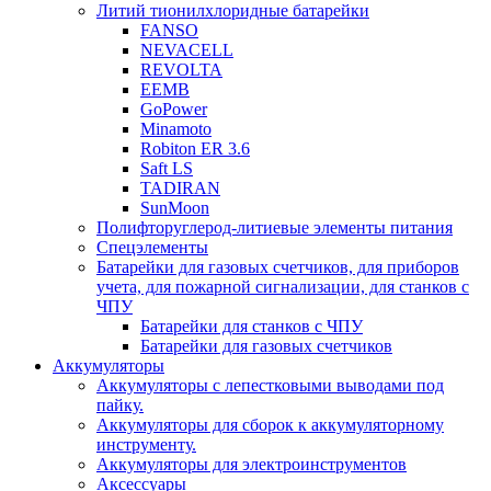
Литий тионилхлоридные батарейки
FANSO
NEVACELL
REVOLTA
EEMB
GoPower
Minamoto
Robiton ER 3.6
Saft LS
TADIRAN
SunMoon
Полифторуглерод-литиевые элементы питания
Спецэлементы
Батарейки для газовых счетчиков, для приборов
учета, для пожарной сигнализации, для станков с
ЧПУ
Батарейки для станков с ЧПУ
Батарейки для газовых счетчиков
Аккумуляторы
Аккумуляторы с лепестковыми выводами под
пайку.
Аккумуляторы для сборок к аккумуляторному
инструменту.
Аккумуляторы для электроинструментов
Аксессуары