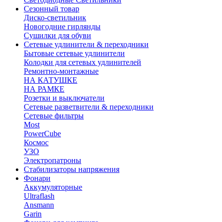
Сезонный товар
Диско-светильник
Новогодние гирлянды
Сушилки для обуви
Сетевые удлинители & переходники
Бытовые сетевые удлинители
Колодки для сетевых удлинителей
Ремонтно-монтажные
НА КАТУШКЕ
НА РАМКЕ
Розетки и выключатели
Сетевые разветвители & переходники
Сетевые фильтры
Most
PowerCube
Космос
УЗО
Электропатроны
Стабилизаторы напряжения
Фонари
Аккумуляторные
Ultraflash
Ansmann
Garin