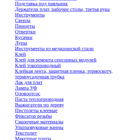
Подставка под паяльник
Держатели плат, рабочие столы, третья рука
Инструменты
Сверла
Пинцеты
Отвертки
Кусачки
Лупы
Инструменты из медицинской стали
Клей
Клей для ремонта сенсорных модулей
Клей токопроводный
Клейкая лента, защитная пленка, термоскотч,
термоусадочная трубка
Лак для плат
Лампа УФ
Оловоотсос
Паста теплопроводная
Выжигатели по дереву
Пистолеты клеевые
Фиксатор резьбы
Смазочные материалы
Ультразвуковые ванны
Текстолит
Макетные платы