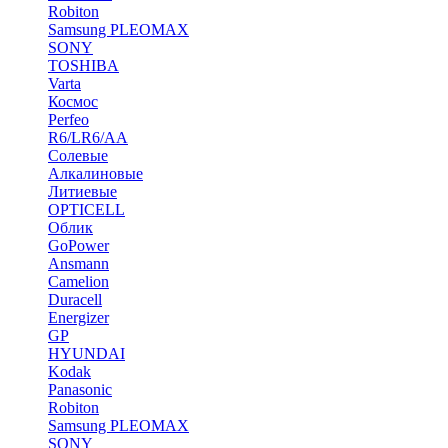
Robiton
Samsung PLEOMAX
SONY
TOSHIBA
Varta
Космос
Perfeo
R6/LR6/AA
Солевые
Алкалиновые
Литиевые
OPTICELL
Облик
GoPower
Ansmann
Camelion
Duracell
Energizer
GP
HYUNDAI
Kodak
Panasonic
Robiton
Samsung PLEOMAX
SONY