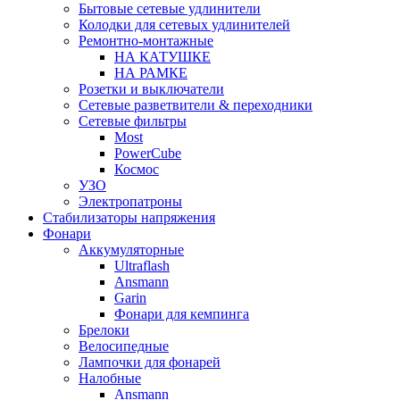
Бытовые сетевые удлинители
Колодки для сетевых удлинителей
Ремонтно-монтажные
НА КАТУШКЕ
НА РАМКЕ
Розетки и выключатели
Сетевые разветвители & переходники
Сетевые фильтры
Most
PowerCube
Космос
УЗО
Электропатроны
Стабилизаторы напряжения
Фонари
Аккумуляторные
Ultraflash
Ansmann
Garin
Фонари для кемпинга
Брелоки
Велосипедные
Лампочки для фонарей
Налобные
Ansmann