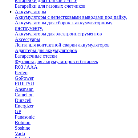
Батарейки для станков с ЧПУ
Батарейки для газовых счетчиков
Аккумуляторы
Аккумуляторы с лепестковыми выводами под пайку.
Аккумуляторы для сборок к аккумуляторному
инструменту.
Аккумуляторы для электроинструментов
Аксессуары
Лента для контактной сварки аккумуляторов
Адаптеры для аккумуляторов
Батареечные отсеки
Футляры для аккумуляторов и батареек
R03 / AAA
Perfeo
GoPower
FUJITSU
Ansmann
Camelion
Duracell
Energizer
GP
Panasonic
Robiton
Soshine
Varta