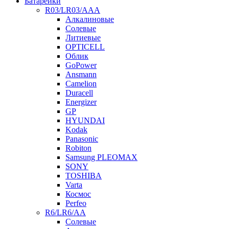
Батарейки
R03/LR03/AAA
Алкалиновые
Солевые
Литиевые
OPTICELL
Облик
GoPower
Ansmann
Camelion
Duracell
Energizer
GP
HYUNDAI
Kodak
Panasonic
Robiton
Samsung PLEOMAX
SONY
TOSHIBA
Varta
Космос
Perfeo
R6/LR6/AA
Солевые