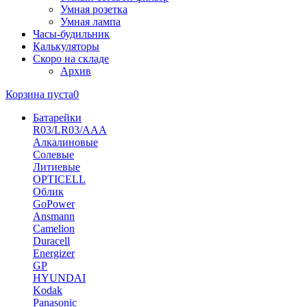
Умная розетка
Умная лампа
Часы-будильник
Калькуляторы
Скоро на складе
Архив
Корзина пуста
0
Батарейки
R03/LR03/AAA
Алкалиновые
Солевые
Литиевые
OPTICELL
Облик
GoPower
Ansmann
Camelion
Duracell
Energizer
GP
HYUNDAI
Kodak
Panasonic