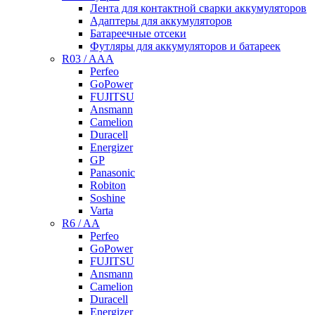
Лента для контактной сварки аккумуляторов
Адаптеры для аккумуляторов
Батареечные отсеки
Футляры для аккумуляторов и батареек
R03 / AAA
Perfeo
GoPower
FUJITSU
Ansmann
Camelion
Duracell
Energizer
GP
Panasonic
Robiton
Soshine
Varta
R6 / AA
Perfeo
GoPower
FUJITSU
Ansmann
Camelion
Duracell
Energizer