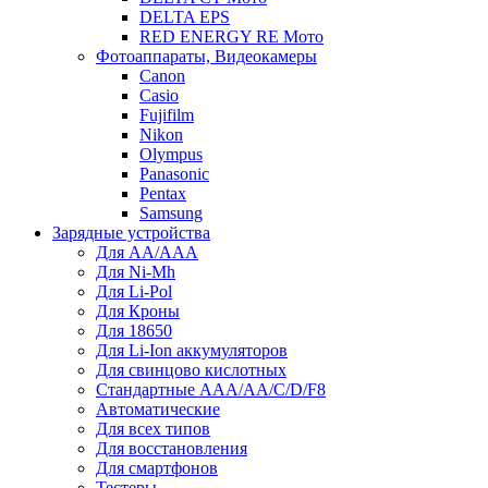
DELTA EPS
RED ENERGY RE Мото
Фотоаппараты, Видеокамеры
Canon
Casio
Fujifilm
Nikon
Olympus
Panasonic
Pentax
Samsung
Зарядные устройства
Для AA/AAA
Для Ni-Mh
Для Li-Pol
Для Кроны
Для 18650
Для Li-Ion аккумуляторов
Для свинцово кислотных
Стандартные ААА/АА/С/D/F8
Автоматические
Для всех типов
Для восстановления
Для смартфонов
Тестеры