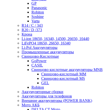
GP
Panasonic
Robiton
Soshine
Varta
R14 / C / 343
R20 / D /373
Крона
Li-ion 18650, 16340, 14500, 26650, 10440
LiFePO4 18650, 26650, 16340
Li-Pol Аккумуляторы
Промышленные аккумуляторы
Свинцово-Кислотные
GoPower
CASIL
Свинцово кислотные аккумуляторы MNB
Cвинцово-кислотный MM
Cвинцово-кислотный MS
GEL
Robiton
Аккумуляторные сборки
Аккумуляторы для телефонов
Внешние аккумуляторы (POWER BANK)
Мото АКБ
DELTA CT Мото