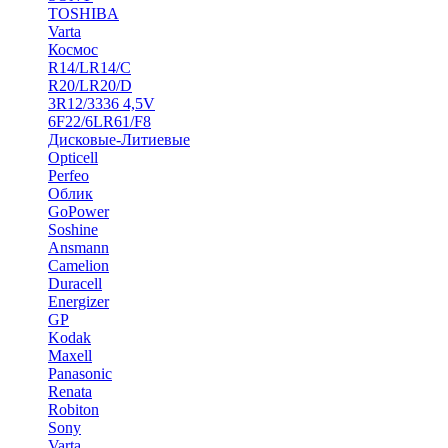
TOSHIBA
Varta
Космос
R14/LR14/C
R20/LR20/D
3R12/3336 4,5V
6F22/6LR61/F8
Дисковые-Литиевые
Opticell
Perfeo
Облик
GoPower
Soshine
Ansmann
Camelion
Duracell
Energizer
GP
Kodak
Maxell
Panasonic
Renata
Robiton
Sony
Varta