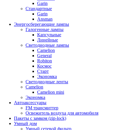
Garin
Стандартные
Garin
Ansman
Энергосберегающие лампы
Галогенные лампы
Капсульные
Линейные
Светодиодные лампы
Camelion
General
Robiton
Космос
Старт
Экономка
Светодиодные ленты
Camelion
Camelion mini
Экономка
Автоаксессуары
FM трансмиттер
Освежитель воздуха для автомобиля
Пакеты с замком (zip-lock)
Умный дом
Умный сетевой фильтр