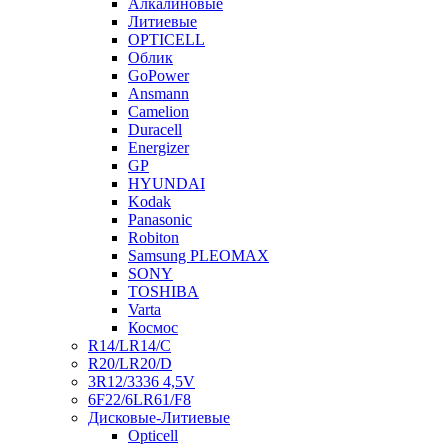
Алкалиновые
Литиевые
OPTICELL
Облик
GoPower
Ansmann
Camelion
Duracell
Energizer
GP
HYUNDAI
Kodak
Panasonic
Robiton
Samsung PLEOMAX
SONY
TOSHIBA
Varta
Космос
R14/LR14/C
R20/LR20/D
3R12/3336 4,5V
6F22/6LR61/F8
Дисковые-Литиевые
Opticell