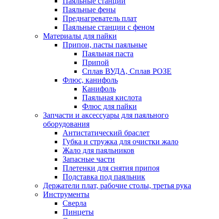
Паяльные станции
Паяльные фены
Преднагреватель плат
Паяльные станции с феном
Материалы для пайки
Припои, пасты паяльные
Паяльная паста
Припой
Сплав ВУДА, Сплав РОЗЕ
Флюс, канифоль
Канифоль
Паяльная кислота
Флюс для пайки
Запчасти и аксессуары для паяльного
оборудования
Антистатический браслет
Губка и стружка для очистки жало
Жало для паяльников
Запасные части
Плетенки для снятия припоя
Подставка под паяльник
Держатели плат, рабочие столы, третья рука
Инструменты
Сверла
Пинцеты