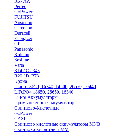
R6 / AA
Perfeo
GoPower
FUJITSU
Ansmann
Camelion
Duracell
Energizer
GP
Panasonic
Robiton
Soshine
Varta
R14 / C / 343
R20 / D /373
Крона
Li-ion 18650, 16340, 14500, 26650, 10440
LiFePO4 18650, 26650, 16340
Li-Pol Аккумуляторы
Промышленные аккумуляторы
Свинцово-Кислотные
GoPower
CASIL
Свинцово кислотные аккумуляторы MNB
Cвинцово-кислотный MM