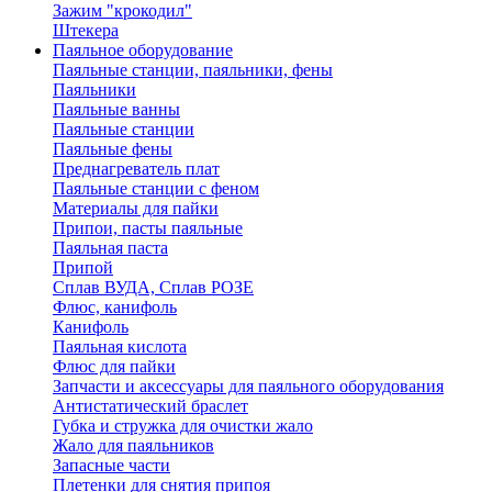
Зажим "крокодил"
Штекера
Паяльное оборудование
Паяльные станции, паяльники, фены
Паяльники
Паяльные ванны
Паяльные станции
Паяльные фены
Преднагреватель плат
Паяльные станции с феном
Материалы для пайки
Припои, пасты паяльные
Паяльная паста
Припой
Сплав ВУДА, Сплав РОЗЕ
Флюс, канифоль
Канифоль
Паяльная кислота
Флюс для пайки
Запчасти и аксессуары для паяльного оборудования
Антистатический браслет
Губка и стружка для очистки жало
Жало для паяльников
Запасные части
Плетенки для снятия припоя