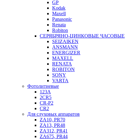
GP
Kodak
Maxell
Panasonic
Renata
Robiton
СЕРЯБРЯНО-ЦИНКОВЫЕ ЧАСОВЫЕ
SEIZAIKEN
ANSMANN
ENERGIZER
MAXELL
RENATA
ROBITON
SONY
VARTA
Фотолитиевые
123A
2CR5
CR-P2
CR2
Для слуховых аппаратов
ZA10, PR70
ZA13, PR48
ZA312, PR41
ZA675, PR44