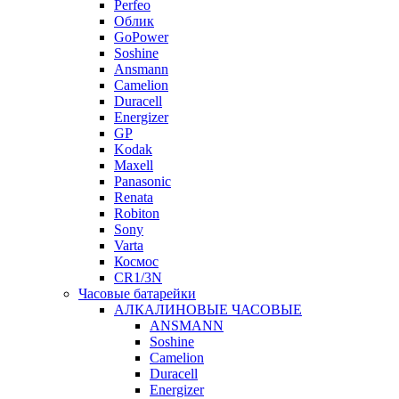
Perfeo
Облик
GoPower
Soshine
Ansmann
Camelion
Duracell
Energizer
GP
Kodak
Maxell
Panasonic
Renata
Robiton
Sony
Varta
Космос
CR1/3N
Часовые батарейки
АЛКАЛИНОВЫЕ ЧАСОВЫЕ
ANSMANN
Soshine
Camelion
Duracell
Energizer