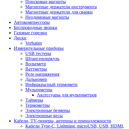
Поисковые магниты
Магнитные держатели инструмента
Магнитные держатели для сварки
Неодимовые магниты
Автокомпрессоры
Беспроводные звонки
Газовые горелки
Диски
Verbatim
Измерительные приборы
USB тестеры
Штангенциркуль
Вольтметр
Ваттметры
Реле напряжения
Дальномер
Инфракрасный термометр
Мультиметры
Аксессуары для мультиметров
Таймеры
Термометры
Электронные безмены
Электронные весы
Кабели, TV-тюнеры, антенны и принадлежности
Кабели Type-C, Lightning, microUSB, USB, HDMI,