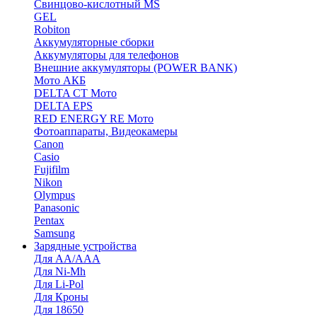
Cвинцово-кислотный MS
GEL
Robiton
Аккумуляторные сборки
Аккумуляторы для телефонов
Внешние аккумуляторы (POWER BANK)
Мото АКБ
DELTA CT Мото
DELTA EPS
RED ENERGY RE Мото
Фотоаппараты, Видеокамеры
Canon
Casio
Fujifilm
Nikon
Olympus
Panasonic
Pentax
Samsung
Зарядные устройства
Для AA/AAA
Для Ni-Mh
Для Li-Pol
Для Кроны
Для 18650