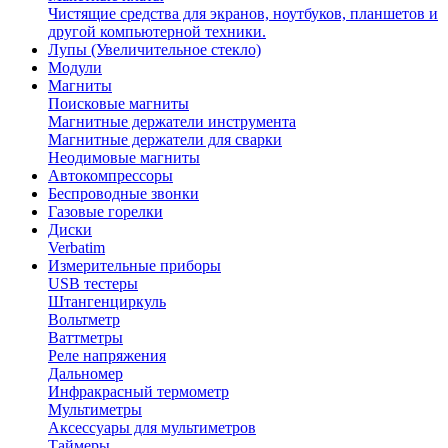
Чистящие средства для экранов, ноутбуков, планшетов и
другой компьютерной техники.
Лупы (Увеличительное стекло)
Модули
Магниты
Поисковые магниты
Магнитные держатели инструмента
Магнитные держатели для сварки
Неодимовые магниты
Автокомпрессоры
Беспроводные звонки
Газовые горелки
Диски
Verbatim
Измерительные приборы
USB тестеры
Штангенциркуль
Вольтметр
Ваттметры
Реле напряжения
Дальномер
Инфракрасный термометр
Мультиметры
Аксессуары для мультиметров
Таймеры