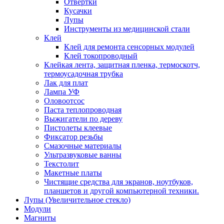
Отвертки
Кусачки
Лупы
Инструменты из медицинской стали
Клей
Клей для ремонта сенсорных модулей
Клей токопроводный
Клейкая лента, защитная пленка, термоскотч,
термоусадочная трубка
Лак для плат
Лампа УФ
Оловоотсос
Паста теплопроводная
Выжигатели по дереву
Пистолеты клеевые
Фиксатор резьбы
Смазочные материалы
Ультразвуковые ванны
Текстолит
Макетные платы
Чистящие средства для экранов, ноутбуков,
планшетов и другой компьютерной техники.
Лупы (Увеличительное стекло)
Модули
Магниты