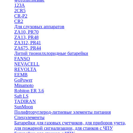
123A
2CR5
CR-P2
CR2
Для слуховых аппаратов
ZA10, PR70
ZA13, PR48
ZA312, PR41
ZA675, PR44
Литий тионилхлоридные батарейки
FANSO
NEVACELL
REVOLTA
EEMB
GoPower
Minamoto
Robiton ER 3.6
Saft LS
TADIRAN
SunMoon
Полифторуглерод-литиевые элементы питания
Спецэлементы
Батарейки для газовых счетчиков, для приборов учета,
для пожарной сигнализации, для станков с ЧПУ