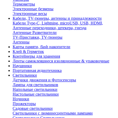
Термометры
Электронные безмены
Электронные весы
Кабели, TV-тюнеры, антенны и принадлежности
Кабели Type-C, Lightning, microUSB, USB, HDMI,
Антенные переходники, штекера, гнезда
Антенные Разветвители
TV-Приставки, TV-тюнеры
Антенны
Карты памяти, flash накопители
Клей & Герметик
Контейнеры для хранения
Ленты самоклеящиеся изоляционные & упаковочные
Наушники
Портативная аудиотехника
Светильники
Датчики движения и Фотосенсоры
Лампы для светильников
Напольные светильники
Настольные светильники
Ночники
Прожекторы
Садовые светильники
Светильники с люминесцентными лампами
Светодиодные Светильники