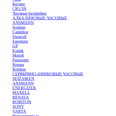
Космос
CR1/3N
Часовые батарейки
АЛКАЛИНОВЫЕ ЧАСОВЫЕ
ANSMANN
Soshine
Camelion
Duracell
Energizer
GP
Kodak
Maxell
Panasonic
Renata
Robiton
СЕРЯБРЯНО-ЦИНКОВЫЕ ЧАСОВЫЕ
SEIZAIKEN
ANSMANN
ENERGIZER
MAXELL
RENATA
ROBITON
SONY
VARTA
Фотолитиевые