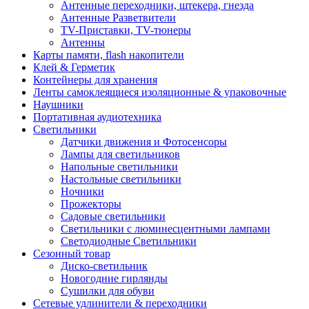
Антенные переходники, штекера, гнезда
Антенные Разветвители
TV-Приставки, TV-тюнеры
Антенны
Карты памяти, flash накопители
Клей & Герметик
Контейнеры для хранения
Ленты самоклеящиеся изоляционные & упаковочные
Наушники
Портативная аудиотехника
Светильники
Датчики движения и Фотосенсоры
Лампы для светильников
Напольные светильники
Настольные светильники
Ночники
Прожекторы
Садовые светильники
Светильники с люминесцентными лампами
Светодиодные Светильники
Сезонный товар
Диско-светильник
Новогодние гирлянды
Сушилки для обуви
Сетевые удлинители & переходники