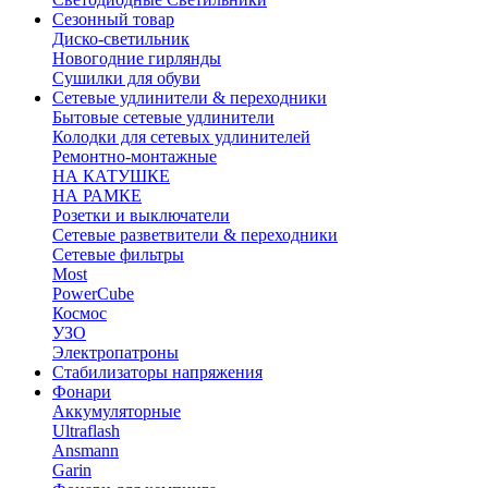
Сезонный товар
Диско-светильник
Новогодние гирлянды
Сушилки для обуви
Сетевые удлинители & переходники
Бытовые сетевые удлинители
Колодки для сетевых удлинителей
Ремонтно-монтажные
НА КАТУШКЕ
НА РАМКЕ
Розетки и выключатели
Сетевые разветвители & переходники
Сетевые фильтры
Most
PowerCube
Космос
УЗО
Электропатроны
Стабилизаторы напряжения
Фонари
Аккумуляторные
Ultraflash
Ansmann
Garin