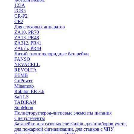
123A
2CR5
CR-P2
CR2
Для слуховых аппаратов
ZA10, PR70
ZA13, PR48
ZA312, PR41
ZA675, PR44
Литий тионилхлоридные батарейки
FANSO
NEVACELL
REVOLTA
EEMB
GoPower
Minamoto
Robiton ER 3.6
Saft LS
TADIRAN
SunMoon
Полифторуглерод-литиевые элементы питания
Спецэлементы
Батарейки для газовых счетчиков, для приборов учета,
для пожарной сигнализации, для станков с ЧПУ