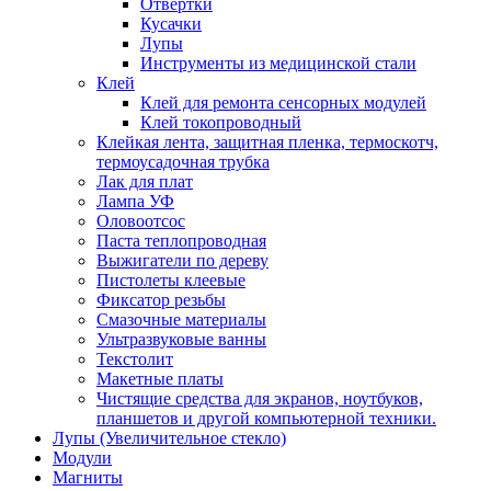
Отвертки
Кусачки
Лупы
Инструменты из медицинской стали
Клей
Клей для ремонта сенсорных модулей
Клей токопроводный
Клейкая лента, защитная пленка, термоскотч,
термоусадочная трубка
Лак для плат
Лампа УФ
Оловоотсос
Паста теплопроводная
Выжигатели по дереву
Пистолеты клеевые
Фиксатор резьбы
Смазочные материалы
Ультразвуковые ванны
Текстолит
Макетные платы
Чистящие средства для экранов, ноутбуков,
планшетов и другой компьютерной техники.
Лупы (Увеличительное стекло)
Модули
Магниты