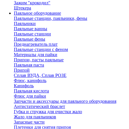
Зажим "крокодил"
Штекера
Паяльное оборудование
Паяльные станции, паяльники, фены
Паяльники
Паяльные ванны
Паяльные станции
Паяльные фены
Преднагреватель плат
Паяльные станции с феном
Материалы для пайки
Припои, пасты паяльные
Паяльная паста
Припой
Сплав ВУДА, Сплав РОЗЕ
Флюс, канифоль
Канифоль
Паяльная кислота
Флюс для пайки
Запчасти и аксессуары для паяльного оборудования
Антистатический браслет
Губка и стружка для очистки жало
Жало для паяльников
Запасные части
Плетенки для снятия припоя