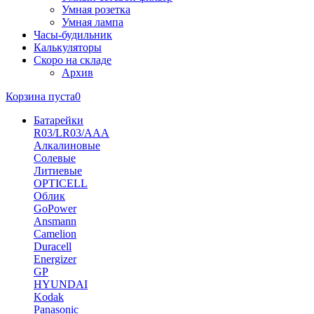
Умная розетка
Умная лампа
Часы-будильник
Калькуляторы
Скоро на складе
Архив
Корзина пуста
0
Батарейки
R03/LR03/AAA
Алкалиновые
Солевые
Литиевые
OPTICELL
Облик
GoPower
Ansmann
Camelion
Duracell
Energizer
GP
HYUNDAI
Kodak
Panasonic