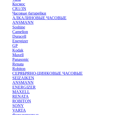
Космос
CR1/3N
Часовые батарейки
АЛКАЛИНОВЫЕ ЧАСОВЫЕ
ANSMANN
Soshine
Camelion
Duracell
Energizer
GP
Kodak
Maxell
Panasonic
Renata
Robiton
СЕРЯБРЯНО-ЦИНКОВЫЕ ЧАСОВЫЕ
SEIZAIKEN
ANSMANN
ENERGIZER
MAXELL
RENATA
ROBITON
SONY
VARTA
Фотолитиевые