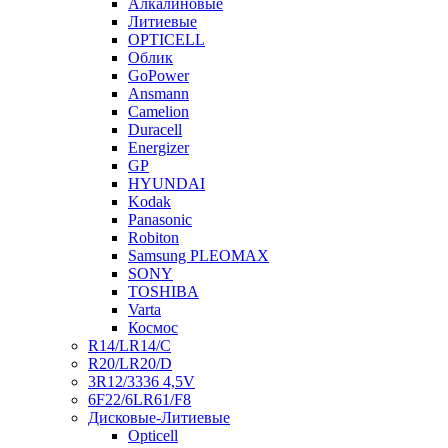
Алкалиновые
Литиевые
OPTICELL
Облик
GoPower
Ansmann
Camelion
Duracell
Energizer
GP
HYUNDAI
Kodak
Panasonic
Robiton
Samsung PLEOMAX
SONY
TOSHIBA
Varta
Космос
R14/LR14/C
R20/LR20/D
3R12/3336 4,5V
6F22/6LR61/F8
Дисковые-Литиевые
Opticell