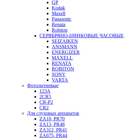
GP
Kodak
Maxell
Panasonic
Renata
Robiton
СЕРЯБРЯНО-ЦИНКОВЫЕ ЧАСОВЫЕ
SEIZAIKEN
ANSMANN
ENERGIZER
MAXELL
RENATA
ROBITON
SONY
VARTA
Фотолитиевые
123A
2CR5
CR-P2
CR2
Для слуховых аппаратов
ZA10, PR70
ZA13, PR48
ZA312, PR41
ZA675, PR44