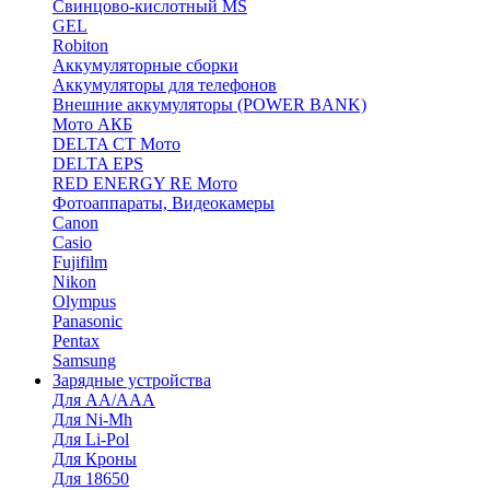
Cвинцово-кислотный MS
GEL
Robiton
Аккумуляторные сборки
Аккумуляторы для телефонов
Внешние аккумуляторы (POWER BANK)
Мото АКБ
DELTA CT Мото
DELTA EPS
RED ENERGY RE Мото
Фотоаппараты, Видеокамеры
Canon
Casio
Fujifilm
Nikon
Olympus
Panasonic
Pentax
Samsung
Зарядные устройства
Для AA/AAA
Для Ni-Mh
Для Li-Pol
Для Кроны
Для 18650