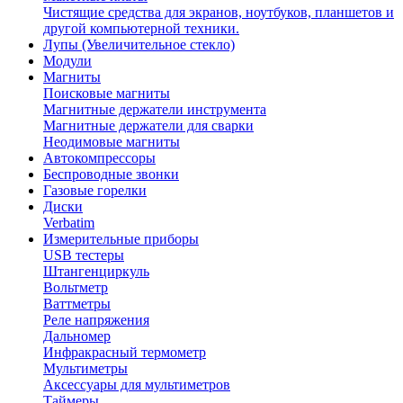
Чистящие средства для экранов, ноутбуков, планшетов и
другой компьютерной техники.
Лупы (Увеличительное стекло)
Модули
Магниты
Поисковые магниты
Магнитные держатели инструмента
Магнитные держатели для сварки
Неодимовые магниты
Автокомпрессоры
Беспроводные звонки
Газовые горелки
Диски
Verbatim
Измерительные приборы
USB тестеры
Штангенциркуль
Вольтметр
Ваттметры
Реле напряжения
Дальномер
Инфракрасный термометр
Мультиметры
Аксессуары для мультиметров
Таймеры