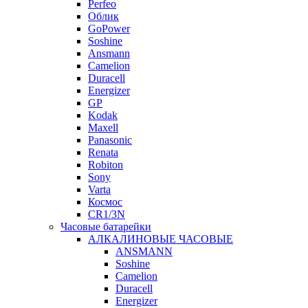
Perfeo
Облик
GoPower
Soshine
Ansmann
Camelion
Duracell
Energizer
GP
Kodak
Maxell
Panasonic
Renata
Robiton
Sony
Varta
Космос
CR1/3N
Часовые батарейки
АЛКАЛИНОВЫЕ ЧАСОВЫЕ
ANSMANN
Soshine
Camelion
Duracell
Energizer