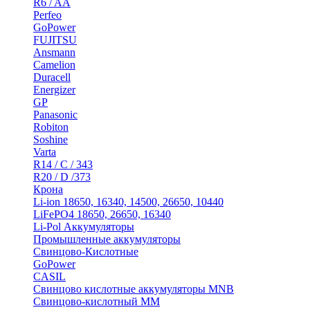
R6 / AA
Perfeo
GoPower
FUJITSU
Ansmann
Camelion
Duracell
Energizer
GP
Panasonic
Robiton
Soshine
Varta
R14 / C / 343
R20 / D /373
Крона
Li-ion 18650, 16340, 14500, 26650, 10440
LiFePO4 18650, 26650, 16340
Li-Pol Аккумуляторы
Промышленные аккумуляторы
Свинцово-Кислотные
GoPower
CASIL
Свинцово кислотные аккумуляторы MNB
Cвинцово-кислотный MM