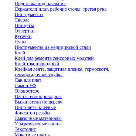
Подставка под паяльник
Держатели плат, рабочие столы, третья рука
Инструменты
Сверла
Пинцеты
Отвертки
Кусачки
Лупы
Инструменты из медицинской стали
Клей
Клей для ремонта сенсорных модулей
Клей токопроводный
Клейкая лента, защитная пленка, термоскотч,
термоусадочная трубка
Лак для плат
Лампа УФ
Оловоотсос
Паста теплопроводная
Выжигатели по дереву
Пистолеты клеевые
Фиксатор резьбы
Смазочные материалы
Ультразвуковые ванны
Текстолит
Макетные платы