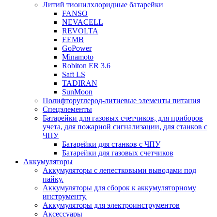
Литий тионилхлоридные батарейки
FANSO
NEVACELL
REVOLTA
EEMB
GoPower
Minamoto
Robiton ER 3.6
Saft LS
TADIRAN
SunMoon
Полифторуглерод-литиевые элементы питания
Спецэлементы
Батарейки для газовых счетчиков, для приборов
учета, для пожарной сигнализации, для станков с
ЧПУ
Батарейки для станков с ЧПУ
Батарейки для газовых счетчиков
Аккумуляторы
Аккумуляторы с лепестковыми выводами под
пайку.
Аккумуляторы для сборок к аккумуляторному
инструменту.
Аккумуляторы для электроинструментов
Аксессуары