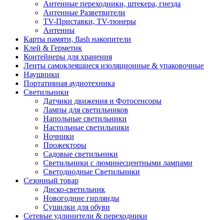
Антенные переходники, штекера, гнезда
Антенные Разветвители
TV-Приставки, TV-тюнеры
Антенны
Карты памяти, flash накопители
Клей & Герметик
Контейнеры для хранения
Ленты самоклеящиеся изоляционные & упаковочные
Наушники
Портативная аудиотехника
Светильники
Датчики движения и Фотосенсоры
Лампы для светильников
Напольные светильники
Настольные светильники
Ночники
Прожекторы
Садовые светильники
Светильники с люминесцентными лампами
Светодиодные Светильники
Сезонный товар
Диско-светильник
Новогодние гирлянды
Сушилки для обуви
Сетевые удлинители & переходники