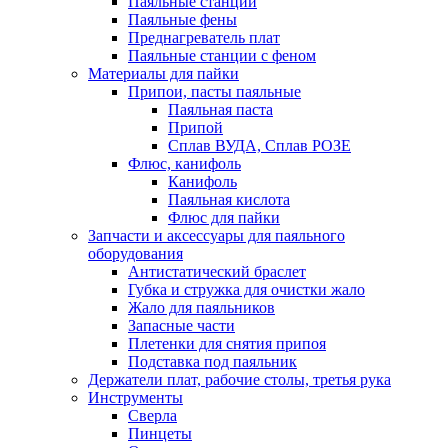
Паяльные станции
Паяльные фены
Преднагреватель плат
Паяльные станции с феном
Материалы для пайки
Припои, пасты паяльные
Паяльная паста
Припой
Сплав ВУДА, Сплав РОЗЕ
Флюс, канифоль
Канифоль
Паяльная кислота
Флюс для пайки
Запчасти и аксессуары для паяльного
оборудования
Антистатический браслет
Губка и стружка для очистки жало
Жало для паяльников
Запасные части
Плетенки для снятия припоя
Подставка под паяльник
Держатели плат, рабочие столы, третья рука
Инструменты
Сверла
Пинцеты