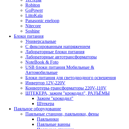
Robiton
GoPower
LiitoKala
Panasonic eneloop
Nitecore
Soshine
Блоки питания
Универсальные
C фиксированным напряжением
Лабораторные блоки питания
Лабораторные автотрансформаторы
NoteBook & Foto
USB блоки питания Мобильные &
Автомобильные
Блоки питания для светодиодного освещения
Инвертор 12V-220V
Конвертеры-трансформаторы 220V-110V
ШТЕКЕРА, зажим "крокодил", РАЗЪЁМЫ
Зажим "крокодил"
Штекера
Паяльное оборудование
Паяльные станции, паяльники, фены
Паяльники
Паяльные ванны