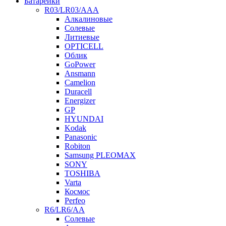
Батарейки
R03/LR03/AAA
Алкалиновые
Солевые
Литиевые
OPTICELL
Облик
GoPower
Ansmann
Camelion
Duracell
Energizer
GP
HYUNDAI
Kodak
Panasonic
Robiton
Samsung PLEOMAX
SONY
TOSHIBA
Varta
Космос
Perfeo
R6/LR6/AA
Солевые