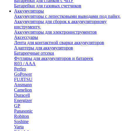
Батарейки для станков с ЧПУ
Батарейки для газовых счетчиков
Аккумуляторы
Аккумуляторы с лепестковыми выводами под пайку.
Аккумуляторы для сборок к аккумуляторному
инструменту.
Аккумуляторы для электроинструментов
Аксессуары
Лента для контактной сварки аккумуляторов
Адаптеры для аккумуляторов
Батареечные отсеки
Футляры для аккумуляторов и батареек
R03 / AAA
Perfeo
GoPower
FUJITSU
Ansmann
Camelion
Duracell
Energizer
GP
Panasonic
Robiton
Soshine
Varta