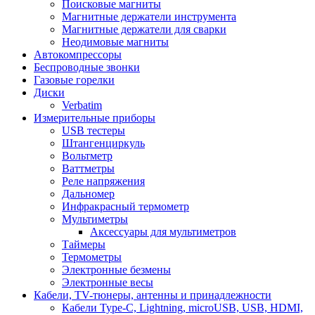
Поисковые магниты
Магнитные держатели инструмента
Магнитные держатели для сварки
Неодимовые магниты
Автокомпрессоры
Беспроводные звонки
Газовые горелки
Диски
Verbatim
Измерительные приборы
USB тестеры
Штангенциркуль
Вольтметр
Ваттметры
Реле напряжения
Дальномер
Инфракрасный термометр
Мультиметры
Аксессуары для мультиметров
Таймеры
Термометры
Электронные безмены
Электронные весы
Кабели, TV-тюнеры, антенны и принадлежности
Кабели Type-C, Lightning, microUSB, USB, HDMI,