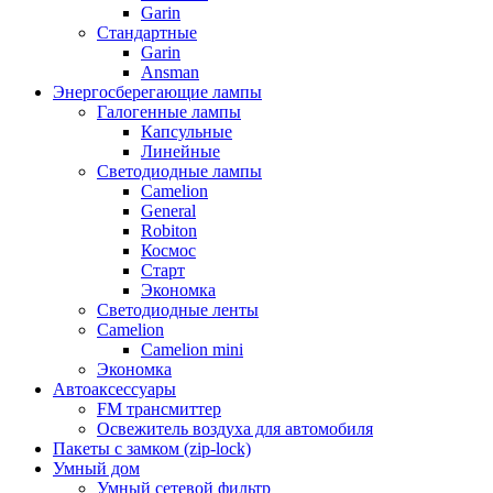
Garin
Стандартные
Garin
Ansman
Энергосберегающие лампы
Галогенные лампы
Капсульные
Линейные
Светодиодные лампы
Camelion
General
Robiton
Космос
Старт
Экономка
Светодиодные ленты
Camelion
Camelion mini
Экономка
Автоаксессуары
FM трансмиттер
Освежитель воздуха для автомобиля
Пакеты с замком (zip-lock)
Умный дом
Умный сетевой фильтр