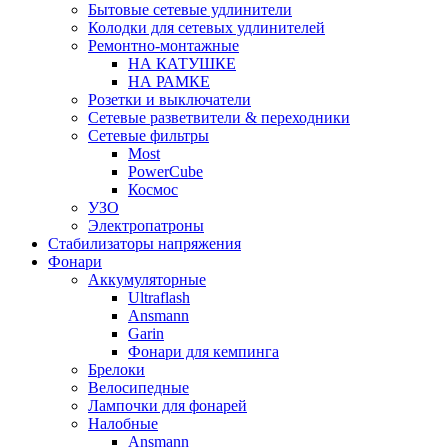
Бытовые сетевые удлинители
Колодки для сетевых удлинителей
Ремонтно-монтажные
НА КАТУШКЕ
НА РАМКЕ
Розетки и выключатели
Сетевые разветвители & переходники
Сетевые фильтры
Most
PowerCube
Космос
УЗО
Электропатроны
Стабилизаторы напряжения
Фонари
Аккумуляторные
Ultraflash
Ansmann
Garin
Фонари для кемпинга
Брелоки
Велосипедные
Лампочки для фонарей
Налобные
Ansmann