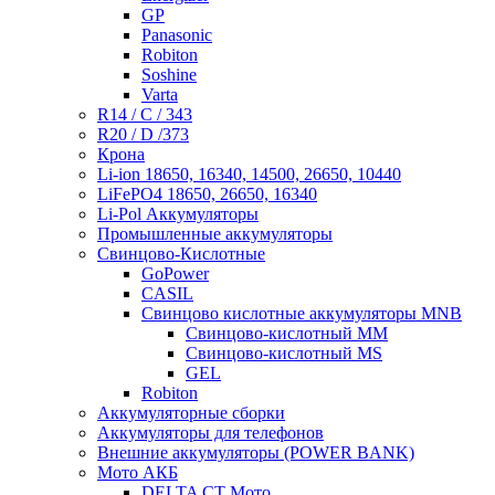
GP
Panasonic
Robiton
Soshine
Varta
R14 / C / 343
R20 / D /373
Крона
Li-ion 18650, 16340, 14500, 26650, 10440
LiFePO4 18650, 26650, 16340
Li-Pol Аккумуляторы
Промышленные аккумуляторы
Свинцово-Кислотные
GoPower
CASIL
Свинцово кислотные аккумуляторы MNB
Cвинцово-кислотный MM
Cвинцово-кислотный MS
GEL
Robiton
Аккумуляторные сборки
Аккумуляторы для телефонов
Внешние аккумуляторы (POWER BANK)
Мото АКБ
DELTA CT Мото