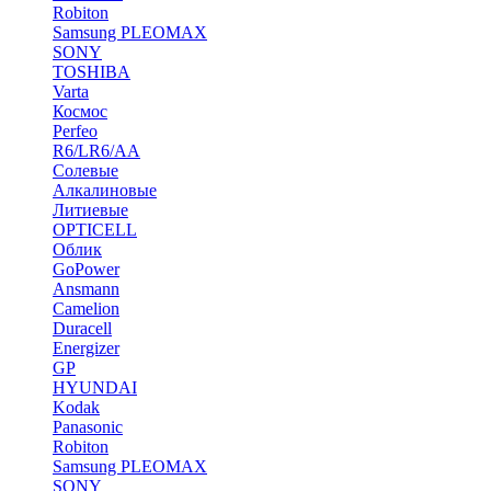
Robiton
Samsung PLEOMAX
SONY
TOSHIBA
Varta
Космос
Perfeo
R6/LR6/AA
Солевые
Алкалиновые
Литиевые
OPTICELL
Облик
GoPower
Ansmann
Camelion
Duracell
Energizer
GP
HYUNDAI
Kodak
Panasonic
Robiton
Samsung PLEOMAX
SONY