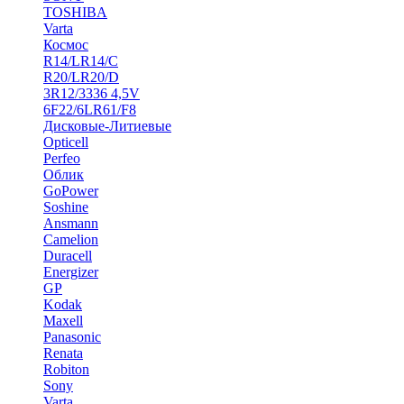
TOSHIBA
Varta
Космос
R14/LR14/C
R20/LR20/D
3R12/3336 4,5V
6F22/6LR61/F8
Дисковые-Литиевые
Opticell
Perfeo
Облик
GoPower
Soshine
Ansmann
Camelion
Duracell
Energizer
GP
Kodak
Maxell
Panasonic
Renata
Robiton
Sony
Varta