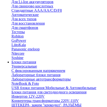
Для Li-Ion аккумуляторов
Для свинцово кислотных
Стандартные ААА/АА/С/D/F8
Автоматические
Для всех типов
Для восстановления
Для смартфонов
Тестеры
Robiton
GoPower
LiitoKala
Panasonic eneloop
Nitecore
Soshine
Блоки питания
Универсальные
C фиксированным напряжением
Лабораторные блоки питания
Лабораторные автотрансформаторы
NoteBook & Foto
USB блоки питания Мобильные & Автомобильные
Блоки питания для светодиодного освещения
Инвертор 12V-220V
Конвертеры-трансформаторы 220V-110V
ШТЕКЕРА, зажим "крокодил", РАЗЪЁМЫ