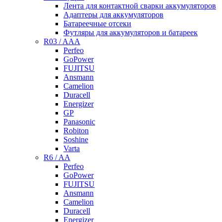
Лента для контактной сварки аккумуляторов
Адаптеры для аккумуляторов
Батареечные отсеки
Футляры для аккумуляторов и батареек
R03 / AAA
Perfeo
GoPower
FUJITSU
Ansmann
Camelion
Duracell
Energizer
GP
Panasonic
Robiton
Soshine
Varta
R6 / AA
Perfeo
GoPower
FUJITSU
Ansmann
Camelion
Duracell
Energizer