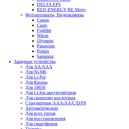
DELTA EPS
RED ENERGY RE Мото
Фотоаппараты, Видеокамеры
Canon
Casio
Fujifilm
Nikon
Olympus
Panasonic
Pentax
Samsung
Зарядные устройства
Для AA/AAA
Для Ni-Mh
Для Li-Pol
Для Кроны
Для 18650
Для Li-Ion аккумуляторов
Для свинцово кислотных
Стандартные ААА/АА/С/D/F8
Автоматические
Для всех типов
Для восстановления
Для смартфонов
Тестеры