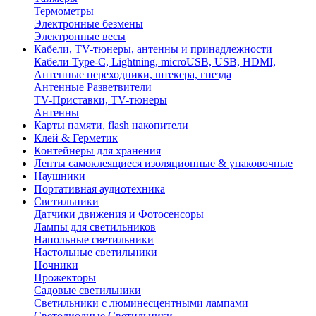
Термометры
Электронные безмены
Электронные весы
Кабели, TV-тюнеры, антенны и принадлежности
Кабели Type-C, Lightning, microUSB, USB, HDMI,
Антенные переходники, штекера, гнезда
Антенные Разветвители
TV-Приставки, TV-тюнеры
Антенны
Карты памяти, flash накопители
Клей & Герметик
Контейнеры для хранения
Ленты самоклеящиеся изоляционные & упаковочные
Наушники
Портативная аудиотехника
Светильники
Датчики движения и Фотосенсоры
Лампы для светильников
Напольные светильники
Настольные светильники
Ночники
Прожекторы
Садовые светильники
Светильники с люминесцентными лампами
Светодиодные Светильники