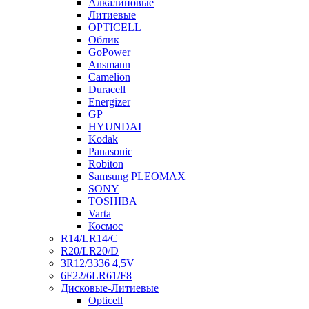
Алкалиновые
Литиевые
OPTICELL
Облик
GoPower
Ansmann
Camelion
Duracell
Energizer
GP
HYUNDAI
Kodak
Panasonic
Robiton
Samsung PLEOMAX
SONY
TOSHIBA
Varta
Космос
R14/LR14/C
R20/LR20/D
3R12/3336 4,5V
6F22/6LR61/F8
Дисковые-Литиевые
Opticell