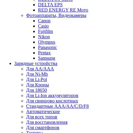
DELTA EPS
RED ENERGY RE Мото
Фотоаппараты, Видеокамеры
Canon
Casio
Fujifilm
Nikon
Olympus
Panasonic
Pentax
Samsung
Зарядные устройства
Для AA/AAA
Для Ni-Mh
Для Li-Pol
Для Кроны
Для 18650
Для Li-Ion аккумуляторов
Для свинцово кислотных
Стандартные ААА/АА/С/D/F8
Автоматические
Для всех типов
Для восстановления
Для смартфонов
Тестеры