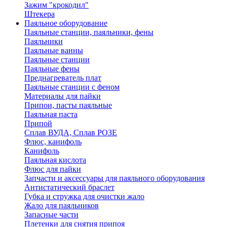
Зажим "крокодил"
Штекера
Паяльное оборудование
Паяльные станции, паяльники, фены
Паяльники
Паяльные ванны
Паяльные станции
Паяльные фены
Преднагреватель плат
Паяльные станции с феном
Материалы для пайки
Припои, пасты паяльные
Паяльная паста
Припой
Сплав ВУДА, Сплав РОЗЕ
Флюс, канифоль
Канифоль
Паяльная кислота
Флюс для пайки
Запчасти и аксессуары для паяльного оборудования
Антистатический браслет
Губка и стружка для очистки жало
Жало для паяльников
Запасные части
Плетенки для снятия припоя