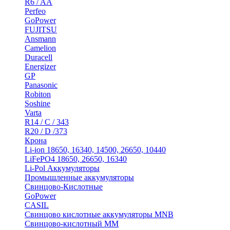
R6 / AA
Perfeo
GoPower
FUJITSU
Ansmann
Camelion
Duracell
Energizer
GP
Panasonic
Robiton
Soshine
Varta
R14 / C / 343
R20 / D /373
Крона
Li-ion 18650, 16340, 14500, 26650, 10440
LiFePO4 18650, 26650, 16340
Li-Pol Аккумуляторы
Промышленные аккумуляторы
Свинцово-Кислотные
GoPower
CASIL
Свинцово кислотные аккумуляторы MNB
Cвинцово-кислотный MM