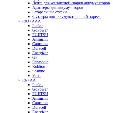
Лента для контактной сварки аккумуляторов
Адаптеры для аккумуляторов
Батареечные отсеки
Футляры для аккумуляторов и батареек
R03 / AAA
Perfeo
GoPower
FUJITSU
Ansmann
Camelion
Duracell
Energizer
GP
Panasonic
Robiton
Soshine
Varta
R6 / AA
Perfeo
GoPower
FUJITSU
Ansmann
Camelion
Duracell
Energizer