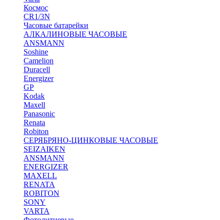
Космос
CR1/3N
Часовые батарейки
АЛКАЛИНОВЫЕ ЧАСОВЫЕ
ANSMANN
Soshine
Camelion
Duracell
Energizer
GP
Kodak
Maxell
Panasonic
Renata
Robiton
СЕРЯБРЯНО-ЦИНКОВЫЕ ЧАСОВЫЕ
SEIZAIKEN
ANSMANN
ENERGIZER
MAXELL
RENATA
ROBITON
SONY
VARTA
Фотолитиевые