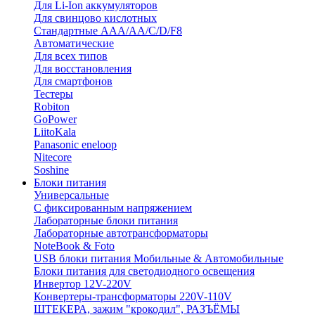
Для Li-Ion аккумуляторов
Для свинцово кислотных
Стандартные ААА/АА/С/D/F8
Автоматические
Для всех типов
Для восстановления
Для смартфонов
Тестеры
Robiton
GoPower
LiitoKala
Panasonic eneloop
Nitecore
Soshine
Блоки питания
Универсальные
C фиксированным напряжением
Лабораторные блоки питания
Лабораторные автотрансформаторы
NoteBook & Foto
USB блоки питания Мобильные & Автомобильные
Блоки питания для светодиодного освещения
Инвертор 12V-220V
Конвертеры-трансформаторы 220V-110V
ШТЕКЕРА, зажим "крокодил", РАЗЪЁМЫ