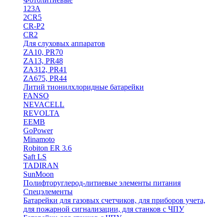
123A
2CR5
CR-P2
CR2
Для слуховых аппаратов
ZA10, PR70
ZA13, PR48
ZA312, PR41
ZA675, PR44
Литий тионилхлоридные батарейки
FANSO
NEVACELL
REVOLTA
EEMB
GoPower
Minamoto
Robiton ER 3.6
Saft LS
TADIRAN
SunMoon
Полифторуглерод-литиевые элементы питания
Спецэлементы
Батарейки для газовых счетчиков, для приборов учета,
для пожарной сигнализации, для станков с ЧПУ