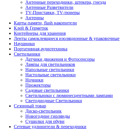
Антенные переходники, штекера, гнезда
Антенные Разветвители
TV-Приставки, TV-тюнеры
Антенны
Карты памяти, flash накопители
Клей & Герметик
Контейнеры для хранения
Ленты самоклеящиеся изоляционные & упаковочные
Наушники
Портативная аудиотехника
Светильники
Датчики движения и Фотосенсоры
Лампы для светильников
Напольные светильники
Настольные светильники
Ночники
Прожекторы
Садовые светильники
Светильники с люминесцентными лампами
Светодиодные Светильники
Сезонный товар
Диско-светильник
Новогодние гирлянды
Сушилки для обуви
Сетевые удлинители & переходники