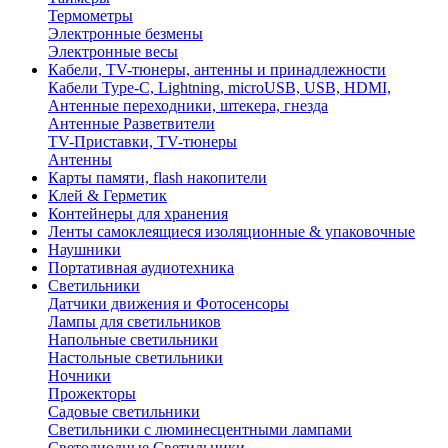
Термометры
Электронные безмены
Электронные весы
Кабели, TV-тюнеры, антенны и принадлежности
Кабели Type-C, Lightning, microUSB, USB, HDMI,
Антенные переходники, штекера, гнезда
Антенные Разветвители
TV-Приставки, TV-тюнеры
Антенны
Карты памяти, flash накопители
Клей & Герметик
Контейнеры для хранения
Ленты самоклеящиеся изоляционные & упаковочные
Наушники
Портативная аудиотехника
Светильники
Датчики движения и Фотосенсоры
Лампы для светильников
Напольные светильники
Настольные светильники
Ночники
Прожекторы
Садовые светильники
Светильники с люминесцентными лампами
Светодиодные Светильники