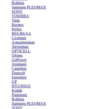
Robiton
Samsung PLEOMAX
SONY
TOSHIBA
Varta
Космос
Perfeo
R6/LR6/AA
Солевые
Алкалиновые
Литиевые
OPTICELL
Облик
GoPower
Ansmann
Camelion
Duracell
Energizer
GP
HYUNDAI
Kodak
Panasonic
Robiton
Samsung PLEOMAX
SONY