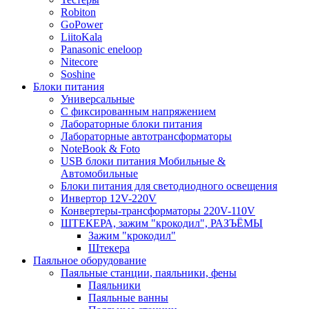
Robiton
GoPower
LiitoKala
Panasonic eneloop
Nitecore
Soshine
Блоки питания
Универсальные
C фиксированным напряжением
Лабораторные блоки питания
Лабораторные автотрансформаторы
NoteBook & Foto
USB блоки питания Мобильные &
Автомобильные
Блоки питания для светодиодного освещения
Инвертор 12V-220V
Конвертеры-трансформаторы 220V-110V
ШТЕКЕРА, зажим "крокодил", РАЗЪЁМЫ
Зажим "крокодил"
Штекера
Паяльное оборудование
Паяльные станции, паяльники, фены
Паяльники
Паяльные ванны