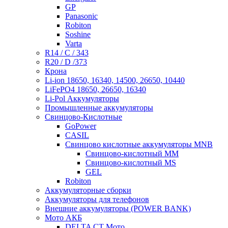
GP
Panasonic
Robiton
Soshine
Varta
R14 / C / 343
R20 / D /373
Крона
Li-ion 18650, 16340, 14500, 26650, 10440
LiFePO4 18650, 26650, 16340
Li-Pol Аккумуляторы
Промышленные аккумуляторы
Свинцово-Кислотные
GoPower
CASIL
Свинцово кислотные аккумуляторы MNB
Cвинцово-кислотный MM
Cвинцово-кислотный MS
GEL
Robiton
Аккумуляторные сборки
Аккумуляторы для телефонов
Внешние аккумуляторы (POWER BANK)
Мото АКБ
DELTA CT Мото