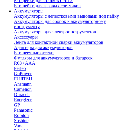
Батарейки для станков с ЧПУ
Батарейки для газовых счетчиков
Аккумуляторы
Аккумуляторы с лепестковыми выводами под пайку.
Аккумуляторы для сборок к аккумуляторному
инструменту.
Аккумуляторы для электроинструментов
Аксессуары
Лента для контактной сварки аккумуляторов
Адаптеры для аккумуляторов
Батареечные отсеки
Футляры для аккумуляторов и батареек
R03 / AAA
Perfeo
GoPower
FUJITSU
Ansmann
Camelion
Duracell
Energizer
GP
Panasonic
Robiton
Soshine
Varta