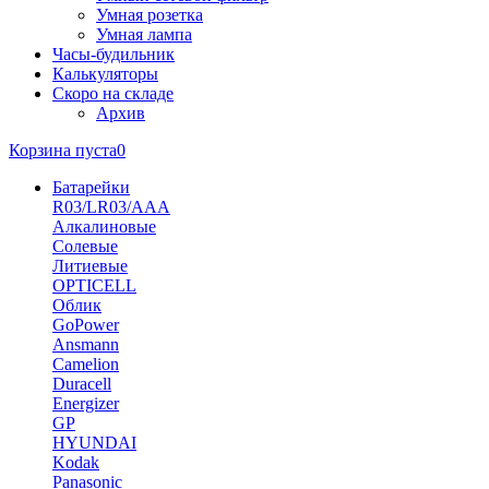
Умная розетка
Умная лампа
Часы-будильник
Калькуляторы
Скоро на складе
Архив
Корзина пуста
0
Батарейки
R03/LR03/AAA
Алкалиновые
Солевые
Литиевые
OPTICELL
Облик
GoPower
Ansmann
Camelion
Duracell
Energizer
GP
HYUNDAI
Kodak
Panasonic