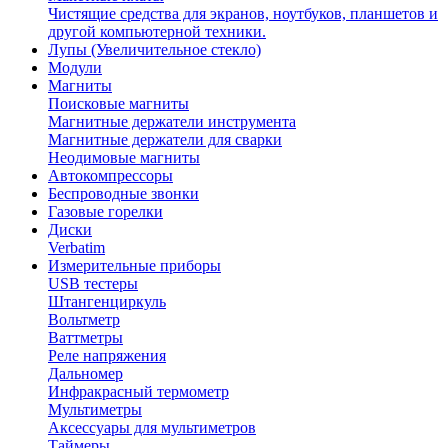
Чистящие средства для экранов, ноутбуков, планшетов и
другой компьютерной техники.
Лупы (Увеличительное стекло)
Модули
Магниты
Поисковые магниты
Магнитные держатели инструмента
Магнитные держатели для сварки
Неодимовые магниты
Автокомпрессоры
Беспроводные звонки
Газовые горелки
Диски
Verbatim
Измерительные приборы
USB тестеры
Штангенциркуль
Вольтметр
Ваттметры
Реле напряжения
Дальномер
Инфракрасный термометр
Мультиметры
Аксессуары для мультиметров
Таймеры