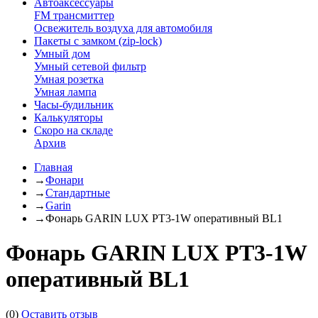
Автоаксессуары
FM трансмиттер
Освежитель воздуха для автомобиля
Пакеты с замком (zip-lock)
Умный дом
Умный сетевой фильтр
Умная розетка
Умная лампа
Часы-будильник
Калькуляторы
Скоро на складе
Архив
Главная
→
Фонари
→
Стандартные
→
Garin
→
Фонарь GARIN LUX PT3-1W оперативный BL1
Фонарь GARIN LUX PT3-1W
оперативный BL1
(0)
Оставить отзыв