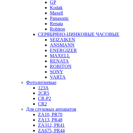
GP
Kodak
Maxell
Panasonic
Renata
Robiton
СЕРЯБРЯНО-ЦИНКОВЫЕ ЧАСОВЫЕ
SEIZAIKEN
ANSMANN
ENERGIZER
MAXELL
RENATA
ROBITON
SONY
VARTA
Фотолитиевые
123A
2CR5
CR-P2
CR2
Для слуховых аппаратов
ZA10, PR70
ZA13, PR48
ZA312, PR41
ZA675, PR44