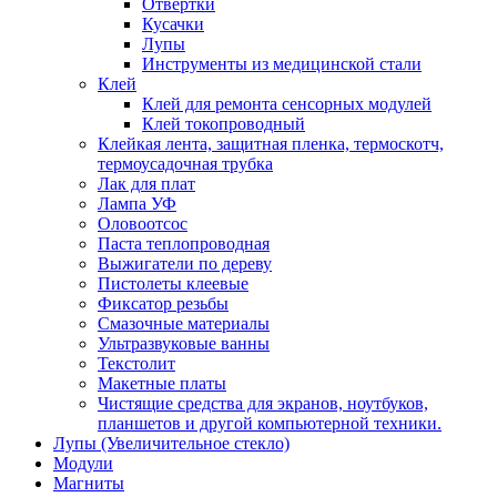
Отвертки
Кусачки
Лупы
Инструменты из медицинской стали
Клей
Клей для ремонта сенсорных модулей
Клей токопроводный
Клейкая лента, защитная пленка, термоскотч,
термоусадочная трубка
Лак для плат
Лампа УФ
Оловоотсос
Паста теплопроводная
Выжигатели по дереву
Пистолеты клеевые
Фиксатор резьбы
Смазочные материалы
Ультразвуковые ванны
Текстолит
Макетные платы
Чистящие средства для экранов, ноутбуков,
планшетов и другой компьютерной техники.
Лупы (Увеличительное стекло)
Модули
Магниты