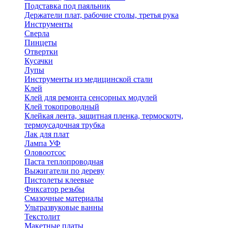
Подставка под паяльник
Держатели плат, рабочие столы, третья рука
Инструменты
Сверла
Пинцеты
Отвертки
Кусачки
Лупы
Инструменты из медицинской стали
Клей
Клей для ремонта сенсорных модулей
Клей токопроводный
Клейкая лента, защитная пленка, термоскотч,
термоусадочная трубка
Лак для плат
Лампа УФ
Оловоотсос
Паста теплопроводная
Выжигатели по дереву
Пистолеты клеевые
Фиксатор резьбы
Смазочные материалы
Ультразвуковые ванны
Текстолит
Макетные платы