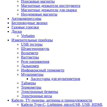
Поисковые магниты
Магнитные держатели инструмента
Магнитные держатели для сварки
Неодимовые магниты
Автокомпрессоры
Беспроводные звонки
Газовые горелки
Диски
Verbatim
Измерительные приборы
USB тестеры
Штангенциркуль
Вольтметр
Ваттметры
Реле напряжения
Дальномер
Инфракрасный термометр
Мультиметры
Аксессуары для мультиметров
Таймеры
Термометры
Электронные безмены
Электронные весы
Кабели, TV-тюнеры, антенны и принадлежности
Кабели Type-C, Lightning, microUSB, USB, HDMI,