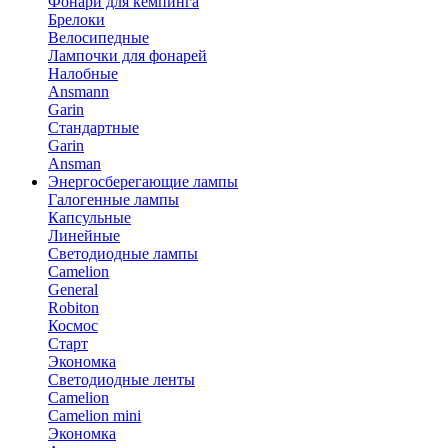
Фонари для кемпинга
Брелоки
Велосипедные
Лампочки для фонарей
Налобные
Ansmann
Garin
Стандартные
Garin
Ansman
Энергосберегающие лампы
Галогенные лампы
Капсульные
Линейные
Светодиодные лампы
Camelion
General
Robiton
Космос
Старт
Экономка
Светодиодные ленты
Camelion
Camelion mini
Экономка