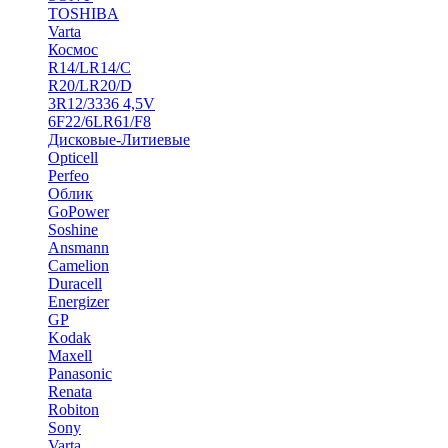
TOSHIBA
Varta
Космос
R14/LR14/C
R20/LR20/D
3R12/3336 4,5V
6F22/6LR61/F8
Дисковые-Литиевые
Opticell
Perfeo
Облик
GoPower
Soshine
Ansmann
Camelion
Duracell
Energizer
GP
Kodak
Maxell
Panasonic
Renata
Robiton
Sony
Varta