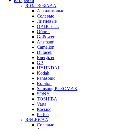
Батарейки
R03/LR03/AAA
Алкалиновые
Солевые
Литиевые
OPTICELL
Облик
GoPower
Ansmann
Camelion
Duracell
Energizer
GP
HYUNDAI
Kodak
Panasonic
Robiton
Samsung PLEOMAX
SONY
TOSHIBA
Varta
Космос
Perfeo
R6/LR6/AA
Солевые