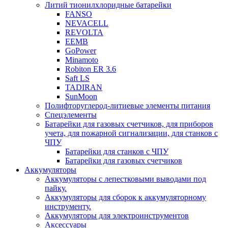
Литий тионилхлоридные батарейки
FANSO
NEVACELL
REVOLTA
EEMB
GoPower
Minamoto
Robiton ER 3.6
Saft LS
TADIRAN
SunMoon
Полифторуглерод-литиевые элементы питания
Спецэлементы
Батарейки для газовых счетчиков, для приборов
учета, для пожарной сигнализации, для станков с
ЧПУ
Батарейки для станков с ЧПУ
Батарейки для газовых счетчиков
Аккумуляторы
Аккумуляторы с лепестковыми выводами под
пайку.
Аккумуляторы для сборок к аккумуляторному
инструменту.
Аккумуляторы для электроинструментов
Аксессуары