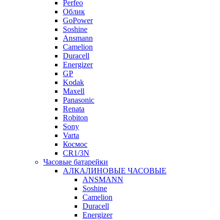
Perfeo
Облик
GoPower
Soshine
Ansmann
Camelion
Duracell
Energizer
GP
Kodak
Maxell
Panasonic
Renata
Robiton
Sony
Varta
Космос
CR1/3N
Часовые батарейки
АЛКАЛИНОВЫЕ ЧАСОВЫЕ
ANSMANN
Soshine
Camelion
Duracell
Energizer