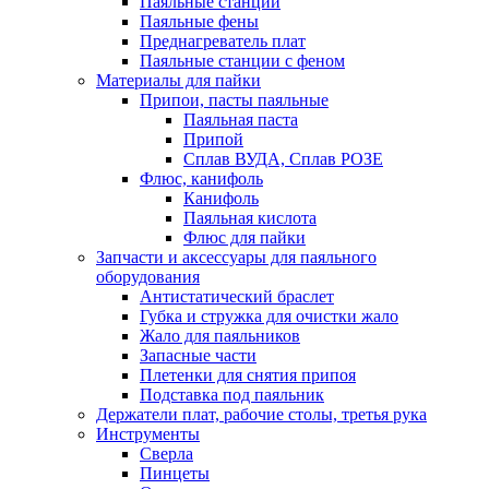
Паяльные станции
Паяльные фены
Преднагреватель плат
Паяльные станции с феном
Материалы для пайки
Припои, пасты паяльные
Паяльная паста
Припой
Сплав ВУДА, Сплав РОЗЕ
Флюс, канифоль
Канифоль
Паяльная кислота
Флюс для пайки
Запчасти и аксессуары для паяльного
оборудования
Антистатический браслет
Губка и стружка для очистки жало
Жало для паяльников
Запасные части
Плетенки для снятия припоя
Подставка под паяльник
Держатели плат, рабочие столы, третья рука
Инструменты
Сверла
Пинцеты