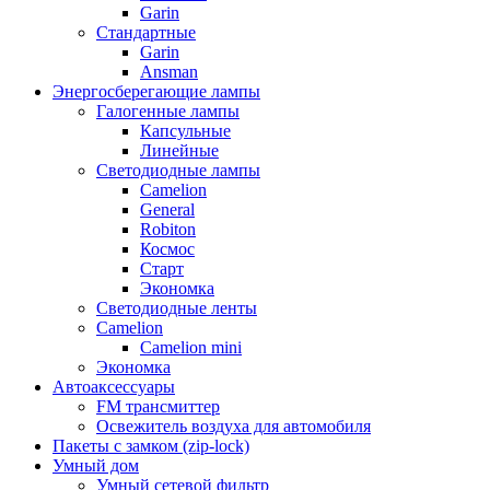
Garin
Стандартные
Garin
Ansman
Энергосберегающие лампы
Галогенные лампы
Капсульные
Линейные
Светодиодные лампы
Camelion
General
Robiton
Космос
Старт
Экономка
Светодиодные ленты
Camelion
Camelion mini
Экономка
Автоаксессуары
FM трансмиттер
Освежитель воздуха для автомобиля
Пакеты с замком (zip-lock)
Умный дом
Умный сетевой фильтр