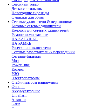
Сезонный товар
Диско-светильник
Новогодние гирлянды
Сушилки для обуви
Сетевые удлинители & переходники
Бытовые сетевые удлинители
Колодки для сетевых удлинителей
Ремонтно-монтажные
НА КАТУШКЕ
НА РАМКЕ
Розетки и выключатели
Сетевые разветвители & переходники
Сетевые фильтры
Most
PowerCube
Космос
УЗО
Электропатроны
Стабилизаторы напряжения
Фонари
Аккумуляторные
Ultraflash
Ansmann
Garin