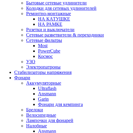
Бытовые сетевые удлинители
Колодки для сетевых удлинителей
Ремонтно-монтажные
НА КАТУШКЕ
НА РАМКЕ
Розетки и выключатели
Сетевые разветвители & переходники
Сетевые фильтры
Most
PowerCube
Космос
УЗО
Электропатроны
Стабилизаторы напряжения
Фонари
Аккумуляторные
Ultraflash
Ansmann
Garin
Фонари для кемпинга
Брелоки
Велосипедные
Лампочки для фонарей
Налобные
Ansmann