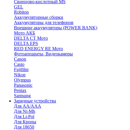
Cвинцово-кислотный MS
GEL
Robiton
Аккумуляторные сборки
Аккумуляторы для телефонов
Внешние аккумуляторы (POWER BANK)
Мото АКБ
DELTA CT Мото
DELTA EPS
RED ENERGY RE Мото
Фотоаппараты, Видеокамеры
Canon
Casio
Fujifilm
Nikon
Olympus
Panasonic
Pentax
Samsung
Зарядные устройства
Для AA/AAA
Для Ni-Mh
Для Li-Pol
Для Кроны
Для 18650