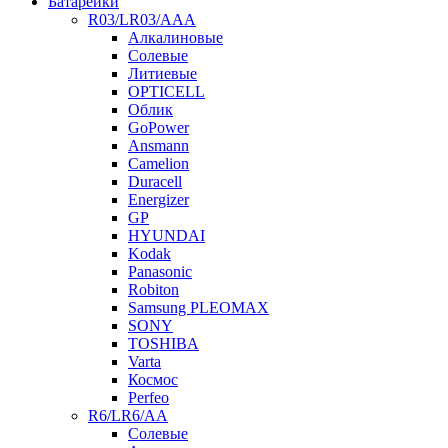
Батарейки
R03/LR03/AAA
Алкалиновые
Солевые
Литиевые
OPTICELL
Облик
GoPower
Ansmann
Camelion
Duracell
Energizer
GP
HYUNDAI
Kodak
Panasonic
Robiton
Samsung PLEOMAX
SONY
TOSHIBA
Varta
Космос
Perfeo
R6/LR6/AA
Солевые