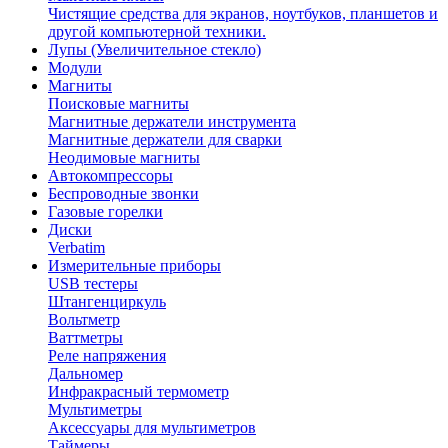
Чистящие средства для экранов, ноутбуков, планшетов и
другой компьютерной техники.
Лупы (Увеличительное стекло)
Модули
Магниты
Поисковые магниты
Магнитные держатели инструмента
Магнитные держатели для сварки
Неодимовые магниты
Автокомпрессоры
Беспроводные звонки
Газовые горелки
Диски
Verbatim
Измерительные приборы
USB тестеры
Штангенциркуль
Вольтметр
Ваттметры
Реле напряжения
Дальномер
Инфракрасный термометр
Мультиметры
Аксессуары для мультиметров
Таймеры