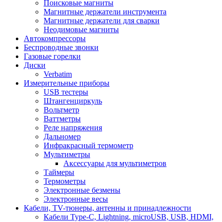
Поисковые магниты
Магнитные держатели инструмента
Магнитные держатели для сварки
Неодимовые магниты
Автокомпрессоры
Беспроводные звонки
Газовые горелки
Диски
Verbatim
Измерительные приборы
USB тестеры
Штангенциркуль
Вольтметр
Ваттметры
Реле напряжения
Дальномер
Инфракрасный термометр
Мультиметры
Аксессуары для мультиметров
Таймеры
Термометры
Электронные безмены
Электронные весы
Кабели, TV-тюнеры, антенны и принадлежности
Кабели Type-C, Lightning, microUSB, USB, HDMI,