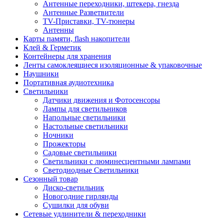
Антенные переходники, штекера, гнезда
Антенные Разветвители
TV-Приставки, TV-тюнеры
Антенны
Карты памяти, flash накопители
Клей & Герметик
Контейнеры для хранения
Ленты самоклеящиеся изоляционные & упаковочные
Наушники
Портативная аудиотехника
Светильники
Датчики движения и Фотосенсоры
Лампы для светильников
Напольные светильники
Настольные светильники
Ночники
Прожекторы
Садовые светильники
Светильники с люминесцентными лампами
Светодиодные Светильники
Сезонный товар
Диско-светильник
Новогодние гирлянды
Сушилки для обуви
Сетевые удлинители & переходники