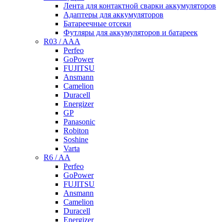
Лента для контактной сварки аккумуляторов
Адаптеры для аккумуляторов
Батареечные отсеки
Футляры для аккумуляторов и батареек
R03 / AAA
Perfeo
GoPower
FUJITSU
Ansmann
Camelion
Duracell
Energizer
GP
Panasonic
Robiton
Soshine
Varta
R6 / AA
Perfeo
GoPower
FUJITSU
Ansmann
Camelion
Duracell
Energizer