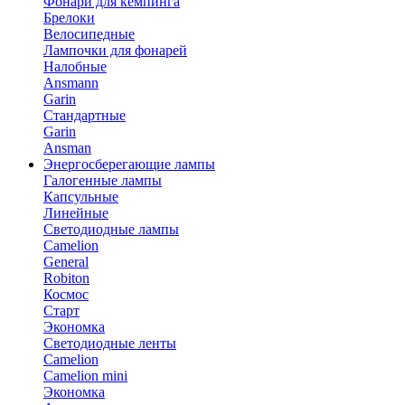
Фонари для кемпинга
Брелоки
Велосипедные
Лампочки для фонарей
Налобные
Ansmann
Garin
Стандартные
Garin
Ansman
Энергосберегающие лампы
Галогенные лампы
Капсульные
Линейные
Светодиодные лампы
Camelion
General
Robiton
Космос
Старт
Экономка
Светодиодные ленты
Camelion
Camelion mini
Экономка