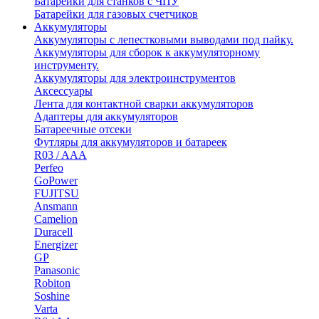
Батарейки для станков с ЧПУ
Батарейки для газовых счетчиков
Аккумуляторы
Аккумуляторы с лепестковыми выводами под пайку.
Аккумуляторы для сборок к аккумуляторному
инструменту.
Аккумуляторы для электроинструментов
Аксессуары
Лента для контактной сварки аккумуляторов
Адаптеры для аккумуляторов
Батареечные отсеки
Футляры для аккумуляторов и батареек
R03 / AAA
Perfeo
GoPower
FUJITSU
Ansmann
Camelion
Duracell
Energizer
GP
Panasonic
Robiton
Soshine
Varta