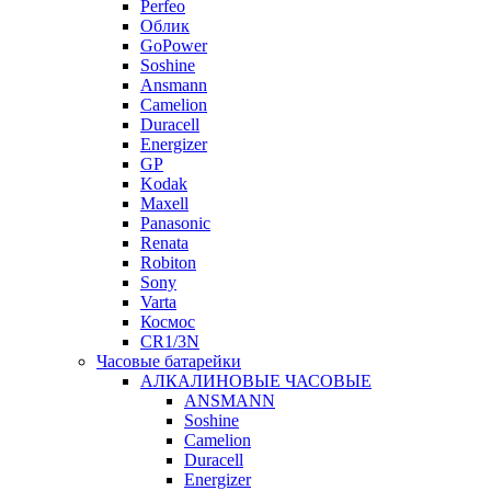
Perfeo
Облик
GoPower
Soshine
Ansmann
Camelion
Duracell
Energizer
GP
Kodak
Maxell
Panasonic
Renata
Robiton
Sony
Varta
Космос
CR1/3N
Часовые батарейки
АЛКАЛИНОВЫЕ ЧАСОВЫЕ
ANSMANN
Soshine
Camelion
Duracell
Energizer