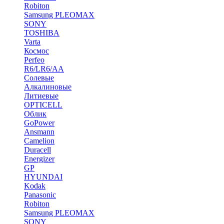
Robiton
Samsung PLEOMAX
SONY
TOSHIBA
Varta
Космос
Perfeo
R6/LR6/AA
Солевые
Алкалиновые
Литиевые
OPTICELL
Облик
GoPower
Ansmann
Camelion
Duracell
Energizer
GP
HYUNDAI
Kodak
Panasonic
Robiton
Samsung PLEOMAX
SONY