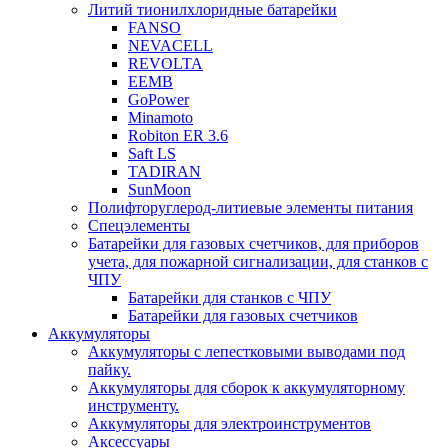
Литий тионилхлоридные батарейки
FANSO
NEVACELL
REVOLTA
EEMB
GoPower
Minamoto
Robiton ER 3.6
Saft LS
TADIRAN
SunMoon
Полифторуглерод-литиевые элементы питания
Спецэлементы
Батарейки для газовых счетчиков, для приборов
учета, для пожарной сигнализации, для станков с
ЧПУ
Батарейки для станков с ЧПУ
Батарейки для газовых счетчиков
Аккумуляторы
Аккумуляторы с лепестковыми выводами под
пайку.
Аккумуляторы для сборок к аккумуляторному
инструменту.
Аккумуляторы для электроинструментов
Аксессуары