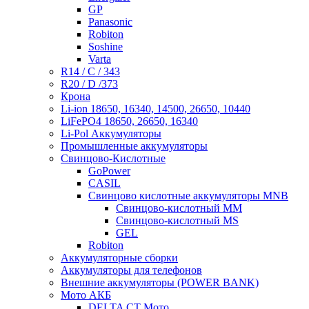
GP
Panasonic
Robiton
Soshine
Varta
R14 / C / 343
R20 / D /373
Крона
Li-ion 18650, 16340, 14500, 26650, 10440
LiFePO4 18650, 26650, 16340
Li-Pol Аккумуляторы
Промышленные аккумуляторы
Свинцово-Кислотные
GoPower
CASIL
Свинцово кислотные аккумуляторы MNB
Cвинцово-кислотный MM
Cвинцово-кислотный MS
GEL
Robiton
Аккумуляторные сборки
Аккумуляторы для телефонов
Внешние аккумуляторы (POWER BANK)
Мото АКБ
DELTA CT Мото