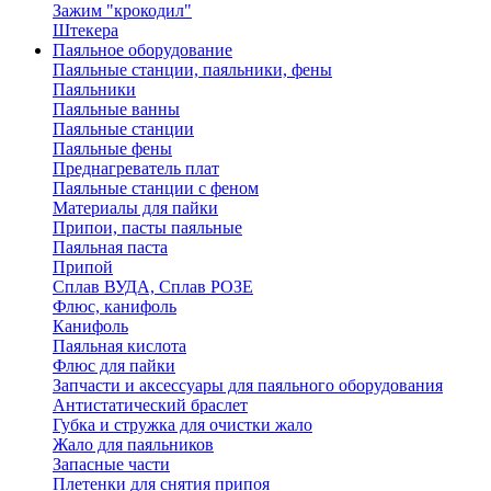
Зажим "крокодил"
Штекера
Паяльное оборудование
Паяльные станции, паяльники, фены
Паяльники
Паяльные ванны
Паяльные станции
Паяльные фены
Преднагреватель плат
Паяльные станции с феном
Материалы для пайки
Припои, пасты паяльные
Паяльная паста
Припой
Сплав ВУДА, Сплав РОЗЕ
Флюс, канифоль
Канифоль
Паяльная кислота
Флюс для пайки
Запчасти и аксессуары для паяльного оборудования
Антистатический браслет
Губка и стружка для очистки жало
Жало для паяльников
Запасные части
Плетенки для снятия припоя