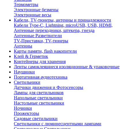
Термометры
Электронные безмены
Электронные весы
Кабели, TV-тюнеры, антенны и принадлежности
Кабели Type-C, Lightning, microUSB, USB, HDMI,
Антенные переходники, штекера, гнезда
Антенные Разветвители
TV-Приставки, TV-тюнеры
Антенны
Карты памяти, flash накопители
Клей & Герметик
Контейнеры для хранения
Ленты самоклеящиеся изоляционные & упаковочные
Наушники
Портативная аудиотехника
Светильники
Датчики движения и Фотосенсоры
Лампы для светильников
Напольные светильники
Настольные светильники
Ночники
Прожекторы
Садовые светильники
Светильники с люминесцентными лампами
Светодиодные Светильники