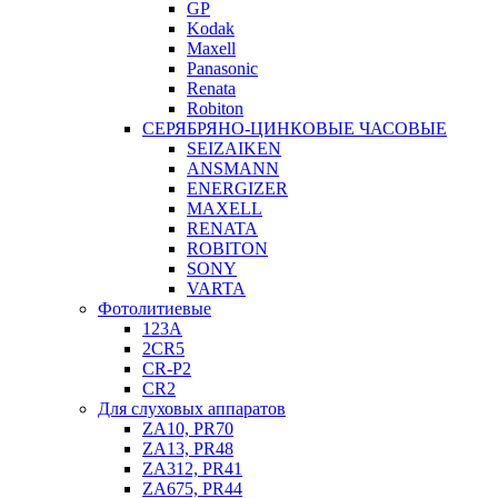
GP
Kodak
Maxell
Panasonic
Renata
Robiton
СЕРЯБРЯНО-ЦИНКОВЫЕ ЧАСОВЫЕ
SEIZAIKEN
ANSMANN
ENERGIZER
MAXELL
RENATA
ROBITON
SONY
VARTA
Фотолитиевые
123A
2CR5
CR-P2
CR2
Для слуховых аппаратов
ZA10, PR70
ZA13, PR48
ZA312, PR41
ZA675, PR44