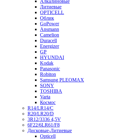
Алкалиновые
Литиевые
OPTICELL
Облик
GoPower
Ansmann
Camelion
Duracell
Energizer
GP
HYUNDAI
Kodak
Panasonic
Robiton
Samsung PLEOMAX
SONY
TOSHIBA
Varta
Космос
R14/LR14/C
R20/LR20/D
3R12/3336 4,5V
6F22/6LR61/F8
Дисковые-Литиевые
Opticell