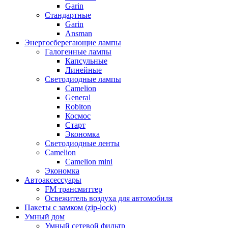
Garin
Стандартные
Garin
Ansman
Энергосберегающие лампы
Галогенные лампы
Капсульные
Линейные
Светодиодные лампы
Camelion
General
Robiton
Космос
Старт
Экономка
Светодиодные ленты
Camelion
Camelion mini
Экономка
Автоаксессуары
FM трансмиттер
Освежитель воздуха для автомобиля
Пакеты с замком (zip-lock)
Умный дом
Умный сетевой фильтр