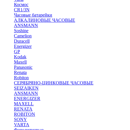
Космос
CR1/3N
Часовые батарейки
АЛКАЛИНОВЫЕ ЧАСОВЫЕ
ANSMANN
Soshine
Camelion
Duracell
Energizer
GP
Kodak
Maxell
Panasonic
Renata
Robiton
СЕРЯБРЯНО-ЦИНКОВЫЕ ЧАСОВЫЕ
SEIZAIKEN
ANSMANN
ENERGIZER
MAXELL
RENATA
ROBITON
SONY
VARTA
Фотолитиевые