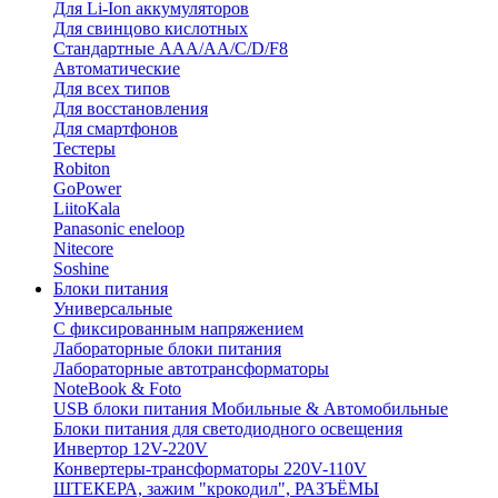
Для Li-Ion аккумуляторов
Для свинцово кислотных
Стандартные ААА/АА/С/D/F8
Автоматические
Для всех типов
Для восстановления
Для смартфонов
Тестеры
Robiton
GoPower
LiitoKala
Panasonic eneloop
Nitecore
Soshine
Блоки питания
Универсальные
C фиксированным напряжением
Лабораторные блоки питания
Лабораторные автотрансформаторы
NoteBook & Foto
USB блоки питания Мобильные & Автомобильные
Блоки питания для светодиодного освещения
Инвертор 12V-220V
Конвертеры-трансформаторы 220V-110V
ШТЕКЕРА, зажим "крокодил", РАЗЪЁМЫ