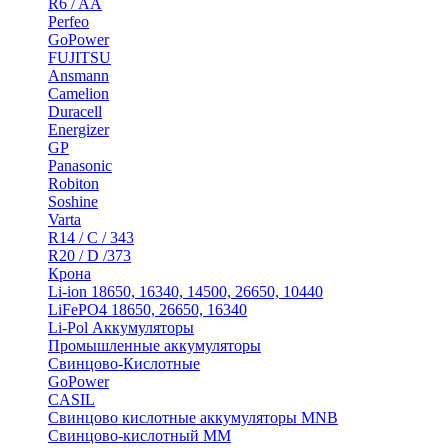
R6 / AA
Perfeo
GoPower
FUJITSU
Ansmann
Camelion
Duracell
Energizer
GP
Panasonic
Robiton
Soshine
Varta
R14 / C / 343
R20 / D /373
Крона
Li-ion 18650, 16340, 14500, 26650, 10440
LiFePO4 18650, 26650, 16340
Li-Pol Аккумуляторы
Промышленные аккумуляторы
Свинцово-Кислотные
GoPower
CASIL
Свинцово кислотные аккумуляторы MNB
Cвинцово-кислотный MM