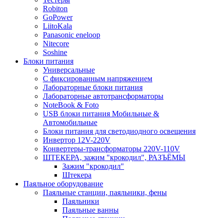
Robiton
GoPower
LiitoKala
Panasonic eneloop
Nitecore
Soshine
Блоки питания
Универсальные
C фиксированным напряжением
Лабораторные блоки питания
Лабораторные автотрансформаторы
NoteBook & Foto
USB блоки питания Мобильные &
Автомобильные
Блоки питания для светодиодного освещения
Инвертор 12V-220V
Конвертеры-трансформаторы 220V-110V
ШТЕКЕРА, зажим "крокодил", РАЗЪЁМЫ
Зажим "крокодил"
Штекера
Паяльное оборудование
Паяльные станции, паяльники, фены
Паяльники
Паяльные ванны