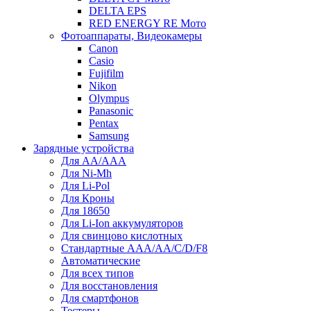
DELTA EPS
RED ENERGY RE Мото
Фотоаппараты, Видеокамеры
Canon
Casio
Fujifilm
Nikon
Olympus
Panasonic
Pentax
Samsung
Зарядные устройства
Для AA/AAA
Для Ni-Mh
Для Li-Pol
Для Кроны
Для 18650
Для Li-Ion аккумуляторов
Для свинцово кислотных
Стандартные ААА/АА/С/D/F8
Автоматические
Для всех типов
Для восстановления
Для смартфонов
Тестеры