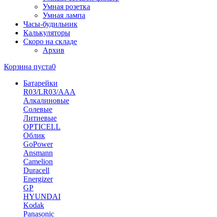
Умная розетка
Умная лампа
Часы-будильник
Калькуляторы
Скоро на складе
Архив
Корзина пуста
0
Батарейки
R03/LR03/AAA
Алкалиновые
Солевые
Литиевые
OPTICELL
Облик
GoPower
Ansmann
Camelion
Duracell
Energizer
GP
HYUNDAI
Kodak
Panasonic