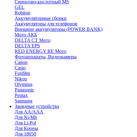
Cвинцово-кислотный MS
GEL
Robiton
Аккумуляторные сборки
Аккумуляторы для телефонов
Внешние аккумуляторы (POWER BANK)
Мото АКБ
DELTA CT Мото
DELTA EPS
RED ENERGY RE Мото
Фотоаппараты, Видеокамеры
Canon
Casio
Fujifilm
Nikon
Olympus
Panasonic
Pentax
Samsung
Зарядные устройства
Для AA/AAA
Для Ni-Mh
Для Li-Pol
Для Кроны
Для 18650