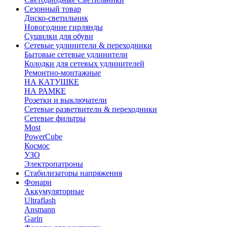
Сезонный товар
Диско-светильник
Новогодние гирлянды
Сушилки для обуви
Сетевые удлинители & переходники
Бытовые сетевые удлинители
Колодки для сетевых удлинителей
Ремонтно-монтажные
НА КАТУШКЕ
НА РАМКЕ
Розетки и выключатели
Сетевые разветвители & переходники
Сетевые фильтры
Most
PowerCube
Космос
УЗО
Электропатроны
Стабилизаторы напряжения
Фонари
Аккумуляторные
Ultraflash
Ansmann
Garin