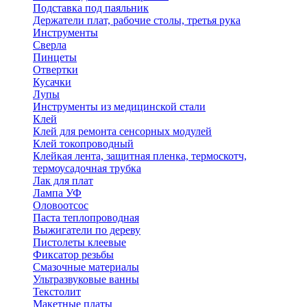
Подставка под паяльник
Держатели плат, рабочие столы, третья рука
Инструменты
Сверла
Пинцеты
Отвертки
Кусачки
Лупы
Инструменты из медицинской стали
Клей
Клей для ремонта сенсорных модулей
Клей токопроводный
Клейкая лента, защитная пленка, термоскотч,
термоусадочная трубка
Лак для плат
Лампа УФ
Оловоотсос
Паста теплопроводная
Выжигатели по дереву
Пистолеты клеевые
Фиксатор резьбы
Смазочные материалы
Ультразвуковые ванны
Текстолит
Макетные платы