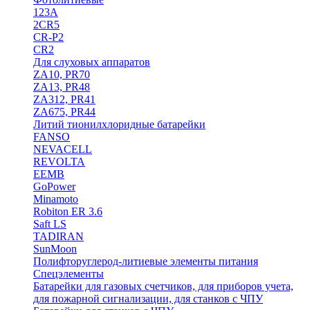
123A
2CR5
CR-P2
CR2
Для слуховых аппаратов
ZA10, PR70
ZA13, PR48
ZA312, PR41
ZA675, PR44
Литий тионилхлоридные батарейки
FANSO
NEVACELL
REVOLTA
EEMB
GoPower
Minamoto
Robiton ER 3.6
Saft LS
TADIRAN
SunMoon
Полифторуглерод-литиевые элементы питания
Спецэлементы
Батарейки для газовых счетчиков, для приборов учета,
для пожарной сигнализации, для станков с ЧПУ