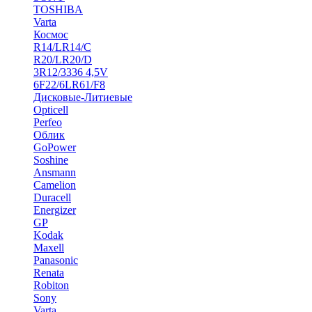
TOSHIBA
Varta
Космос
R14/LR14/C
R20/LR20/D
3R12/3336 4,5V
6F22/6LR61/F8
Дисковые-Литиевые
Opticell
Perfeo
Облик
GoPower
Soshine
Ansmann
Camelion
Duracell
Energizer
GP
Kodak
Maxell
Panasonic
Renata
Robiton
Sony
Varta