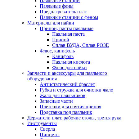
Паяльные станции
Паяльные фены
Преднагреватель плат
Паяльные станции с феном
Материалы для пайки
Припои, пасты паяльные
Паяльная паста
Припой
Сплав ВУДА, Сплав РОЗЕ
Флюс, канифоль
Канифоль
Паяльная кислота
Флюс для пайки
Запчасти и аксессуары для паяльного
оборудования
Антистатический браслет
Губка и стружка для очистки жало
Жало для паяльников
Запасные части
Плетенки для снятия припоя
Подставка под паяльник
Держатели плат, рабочие столы, третья рука
Инструменты
Сверла
Пинцеты