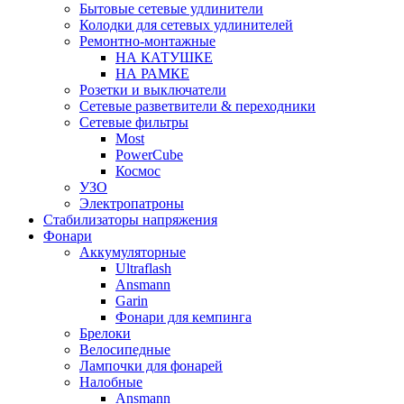
Бытовые сетевые удлинители
Колодки для сетевых удлинителей
Ремонтно-монтажные
НА КАТУШКЕ
НА РАМКЕ
Розетки и выключатели
Сетевые разветвители & переходники
Сетевые фильтры
Most
PowerCube
Космос
УЗО
Электропатроны
Стабилизаторы напряжения
Фонари
Аккумуляторные
Ultraflash
Ansmann
Garin
Фонари для кемпинга
Брелоки
Велосипедные
Лампочки для фонарей
Налобные
Ansmann