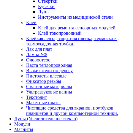
Отвертки
Кусачки
Лупы
Инструменты из медицинской стали
Клей
Клей для ремонта сенсорных модулей
Клей токопроводный
Клейкая лента, защитная пленка, термоскотч,
термоусадочная трубка
Лак для плат
Лампа УФ
Оловоотсос
Паста теплопроводная
Выжигатели по дереву
Пистолеты клеевые
Фиксатор резьбы
Смазочные материалы
Ультразвуковые ванны
Текстолит
Макетные платы
Чистящие средства для экранов, ноутбуков,
планшетов и другой компьютерной техники.
Лупы (Увеличительное стекло)
Модули
Магниты