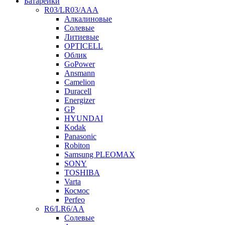
Батарейки
R03/LR03/AAA
Алкалиновые
Солевые
Литиевые
OPTICELL
Облик
GoPower
Ansmann
Camelion
Duracell
Energizer
GP
HYUNDAI
Kodak
Panasonic
Robiton
Samsung PLEOMAX
SONY
TOSHIBA
Varta
Космос
Perfeo
R6/LR6/AA
Солевые