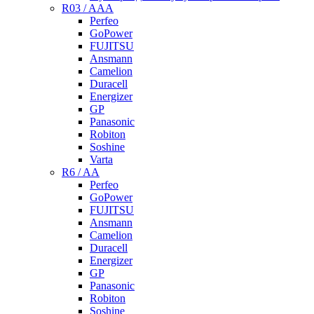
R03 / AAA
Perfeo
GoPower
FUJITSU
Ansmann
Camelion
Duracell
Energizer
GP
Panasonic
Robiton
Soshine
Varta
R6 / AA
Perfeo
GoPower
FUJITSU
Ansmann
Camelion
Duracell
Energizer
GP
Panasonic
Robiton
Soshine