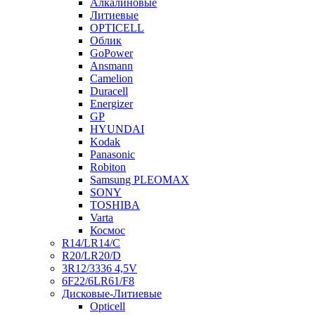
Алкалиновые
Литиевые
OPTICELL
Облик
GoPower
Ansmann
Camelion
Duracell
Energizer
GP
HYUNDAI
Kodak
Panasonic
Robiton
Samsung PLEOMAX
SONY
TOSHIBA
Varta
Космос
R14/LR14/C
R20/LR20/D
3R12/3336 4,5V
6F22/6LR61/F8
Дисковые-Литиевые
Opticell