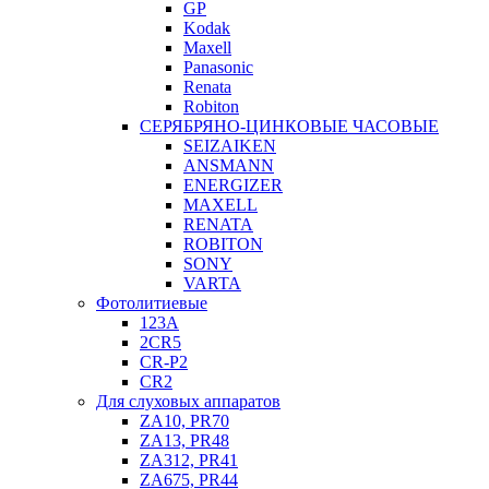
GP
Kodak
Maxell
Panasonic
Renata
Robiton
СЕРЯБРЯНО-ЦИНКОВЫЕ ЧАСОВЫЕ
SEIZAIKEN
ANSMANN
ENERGIZER
MAXELL
RENATA
ROBITON
SONY
VARTA
Фотолитиевые
123A
2CR5
CR-P2
CR2
Для слуховых аппаратов
ZA10, PR70
ZA13, PR48
ZA312, PR41
ZA675, PR44