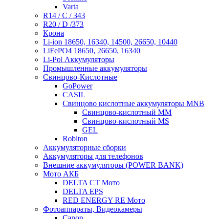
Varta
R14 / C / 343
R20 / D /373
Крона
Li-ion 18650, 16340, 14500, 26650, 10440
LiFePO4 18650, 26650, 16340
Li-Pol Аккумуляторы
Промышленные аккумуляторы
Свинцово-Кислотные
GoPower
CASIL
Свинцово кислотные аккумуляторы MNB
Cвинцово-кислотный MM
Cвинцово-кислотный MS
GEL
Robiton
Аккумуляторные сборки
Аккумуляторы для телефонов
Внешние аккумуляторы (POWER BANK)
Мото АКБ
DELTA CT Мото
DELTA EPS
RED ENERGY RE Мото
Фотоаппараты, Видеокамеры
Canon