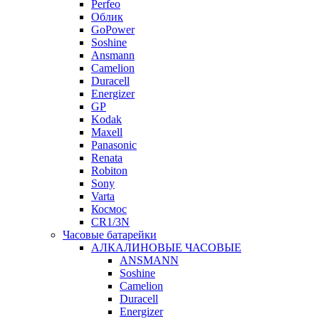
Perfeo
Облик
GoPower
Soshine
Ansmann
Camelion
Duracell
Energizer
GP
Kodak
Maxell
Panasonic
Renata
Robiton
Sony
Varta
Космос
CR1/3N
Часовые батарейки
АЛКАЛИНОВЫЕ ЧАСОВЫЕ
ANSMANN
Soshine
Camelion
Duracell
Energizer