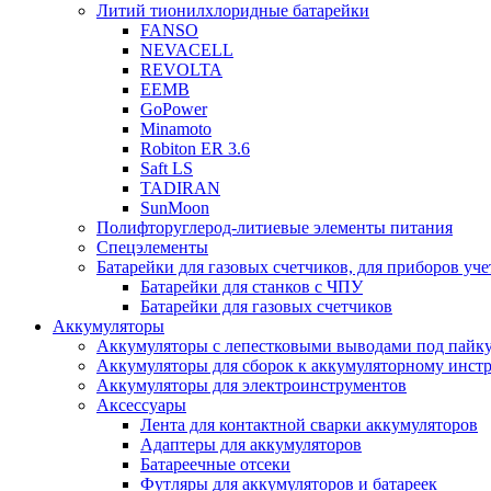
Литий тионилхлоридные батарейки
FANSO
NEVACELL
REVOLTA
EEMB
GoPower
Minamoto
Robiton ER 3.6
Saft LS
TADIRAN
SunMoon
Полифторуглерод-литиевые элементы питания
Спецэлементы
Батарейки для газовых счетчиков, для приборов уче
Батарейки для станков с ЧПУ
Батарейки для газовых счетчиков
Аккумуляторы
Аккумуляторы с лепестковыми выводами под пайку
Аккумуляторы для сборок к аккумуляторному инстр
Аккумуляторы для электроинструментов
Аксессуары
Лента для контактной сварки аккумуляторов
Адаптеры для аккумуляторов
Батареечные отсеки
Футляры для аккумуляторов и батареек