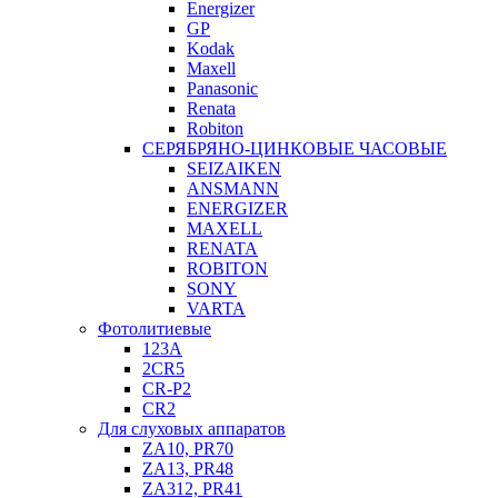
Energizer
GP
Kodak
Maxell
Panasonic
Renata
Robiton
СЕРЯБРЯНО-ЦИНКОВЫЕ ЧАСОВЫЕ
SEIZAIKEN
ANSMANN
ENERGIZER
MAXELL
RENATA
ROBITON
SONY
VARTA
Фотолитиевые
123A
2CR5
CR-P2
CR2
Для слуховых аппаратов
ZA10, PR70
ZA13, PR48
ZA312, PR41