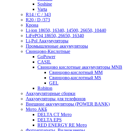
Soshine
Varta
R14 / C / 343
R20 / D /373
Крона
Li-ion 18650, 16340, 14500, 26650, 10440
LiFePO4 18650, 26650, 16340
Li-Pol Аккумуляторы
Промышленные аккумуляторы
Свинцово-Кислотные
GoPower
CASIL
Свинцово кислотные аккумуляторы MNB
Cвинцово-кислотный MM
Cвинцово-кислотный MS
GEL
Robiton
Аккумуляторные сборки
Аккумуляторы для телефонов
Внешние аккумуляторы (POWER BANK)
Мото АКБ
DELTA CT Мото
DELTA EPS
RED ENERGY RE Мото
Фотоаппараты, Видеокамеры