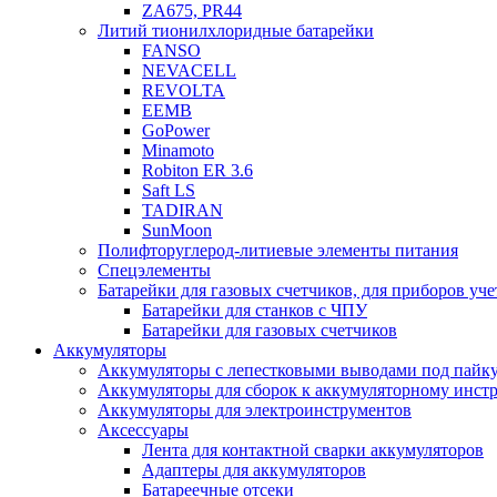
ZA675, PR44
Литий тионилхлоридные батарейки
FANSO
NEVACELL
REVOLTA
EEMB
GoPower
Minamoto
Robiton ER 3.6
Saft LS
TADIRAN
SunMoon
Полифторуглерод-литиевые элементы питания
Спецэлементы
Батарейки для газовых счетчиков, для приборов уче
Батарейки для станков с ЧПУ
Батарейки для газовых счетчиков
Аккумуляторы
Аккумуляторы с лепестковыми выводами под пайку
Аккумуляторы для сборок к аккумуляторному инстр
Аккумуляторы для электроинструментов
Аксессуары
Лента для контактной сварки аккумуляторов
Адаптеры для аккумуляторов
Батареечные отсеки