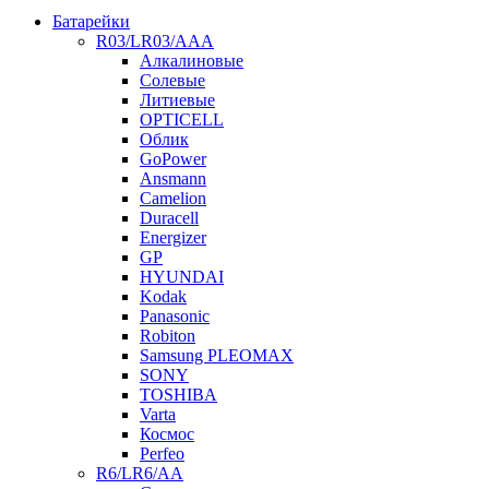
Батарейки
R03/LR03/AAA
Алкалиновые
Солевые
Литиевые
OPTICELL
Облик
GoPower
Ansmann
Camelion
Duracell
Energizer
GP
HYUNDAI
Kodak
Panasonic
Robiton
Samsung PLEOMAX
SONY
TOSHIBA
Varta
Космос
Perfeo
R6/LR6/AA