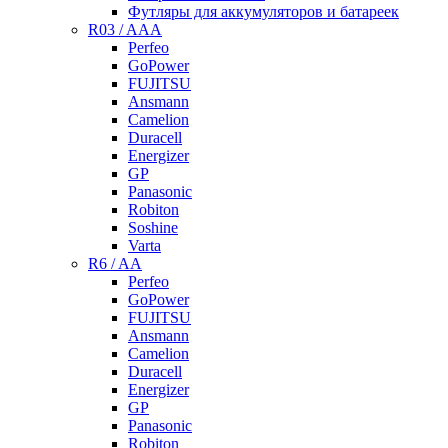
Футляры для аккумуляторов и батареек
R03 / AAA
Perfeo
GoPower
FUJITSU
Ansmann
Camelion
Duracell
Energizer
GP
Panasonic
Robiton
Soshine
Varta
R6 / AA
Perfeo
GoPower
FUJITSU
Ansmann
Camelion
Duracell
Energizer
GP
Panasonic
Robiton