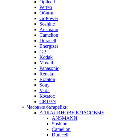
Opticell
Perfeo
Облик
GoPower
Soshine
Ansmann
Camelion
Duracell
Energizer
GP
Kodak
Maxell
Panasonic
Renata
Robiton
Sony
Varta
Космос
CR1/3N
Часовые батарейки
АЛКАЛИНОВЫЕ ЧАСОВЫЕ
ANSMANN
Soshine
Camelion
Duracell