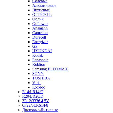
Солевые
Алкалиновые
Литиевые
OPTICELL
Облик
GoPower
Ansmann
Camelion
Duracell
Energizer
GP
HYUNDAI
Kodak
Panasonic
Robiton
Samsung PLEOMAX
SONY
TOSHIBA
Varta
Космос
R14/LR14/C
R20/LR20/D
3R12/3336 4,5V
6F22/6LR61/F8
Дисковые-Литиевые