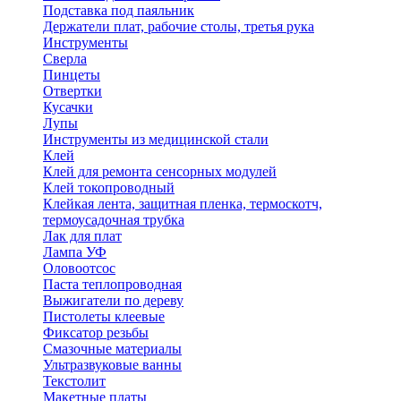
Подставка под паяльник
Держатели плат, рабочие столы, третья рука
Инструменты
Сверла
Пинцеты
Отвертки
Кусачки
Лупы
Инструменты из медицинской стали
Клей
Клей для ремонта сенсорных модулей
Клей токопроводный
Клейкая лента, защитная пленка, термоскотч,
термоусадочная трубка
Лак для плат
Лампа УФ
Оловоотсос
Паста теплопроводная
Выжигатели по дереву
Пистолеты клеевые
Фиксатор резьбы
Смазочные материалы
Ультразвуковые ванны
Текстолит
Макетные платы