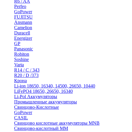
R6 / AA
Perfeo
GoPower
FUJITSU
Ansmann
Camelion
Duracell
Energizer
GP
Panasonic
Robiton
Soshine
Varta
R14 / C / 343
R20 / D /373
Крона
Li-ion 18650, 16340, 14500, 26650, 10440
LiFePO4 18650, 26650, 16340
Li-Pol Аккумуляторы
Промышленные аккумуляторы
Свинцово-Кислотные
GoPower
CASIL
Свинцово кислотные аккумуляторы MNB
Cвинцово-кислотный MM