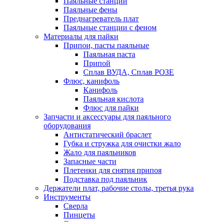
Паяльные станции
Паяльные фены
Преднагреватель плат
Паяльные станции с феном
Материалы для пайки
Припои, пасты паяльные
Паяльная паста
Припой
Сплав ВУДА, Сплав РОЗЕ
Флюс, канифоль
Канифоль
Паяльная кислота
Флюс для пайки
Запчасти и аксессуары для паяльного
оборудования
Антистатический браслет
Губка и стружка для очистки жало
Жало для паяльников
Запасные части
Плетенки для снятия припоя
Подставка под паяльник
Держатели плат, рабочие столы, третья рука
Инструменты
Сверла
Пинцеты