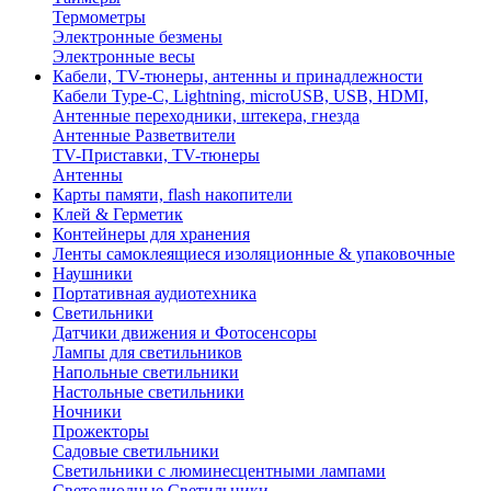
Термометры
Электронные безмены
Электронные весы
Кабели, TV-тюнеры, антенны и принадлежности
Кабели Type-C, Lightning, microUSB, USB, HDMI,
Антенные переходники, штекера, гнезда
Антенные Разветвители
TV-Приставки, TV-тюнеры
Антенны
Карты памяти, flash накопители
Клей & Герметик
Контейнеры для хранения
Ленты самоклеящиеся изоляционные & упаковочные
Наушники
Портативная аудиотехника
Светильники
Датчики движения и Фотосенсоры
Лампы для светильников
Напольные светильники
Настольные светильники
Ночники
Прожекторы
Садовые светильники
Светильники с люминесцентными лампами
Светодиодные Светильники