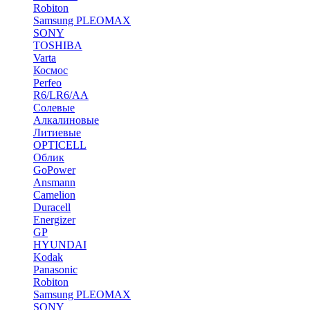
Robiton
Samsung PLEOMAX
SONY
TOSHIBA
Varta
Космос
Perfeo
R6/LR6/AA
Солевые
Алкалиновые
Литиевые
OPTICELL
Облик
GoPower
Ansmann
Camelion
Duracell
Energizer
GP
HYUNDAI
Kodak
Panasonic
Robiton
Samsung PLEOMAX
SONY