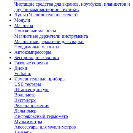
Чистящие средства для экранов, ноутбуков, планшетов и
другой компьютерной техники.
Лупы (Увеличительное стекло)
Модули
Магниты
Поисковые магниты
Магнитные держатели инструмента
Магнитные держатели для сварки
Неодимовые магниты
Автокомпрессоры
Беспроводные звонки
Газовые горелки
Диски
Verbatim
Измерительные приборы
USB тестеры
Штангенциркуль
Вольтметр
Ваттметры
Реле напряжения
Дальномер
Инфракрасный термометр
Мультиметры
Аксессуары для мультиметров
Таймеры