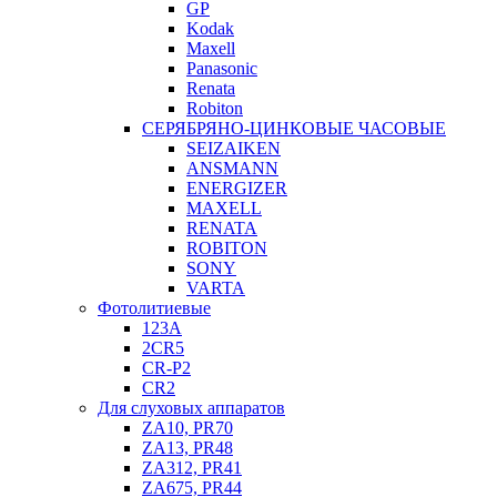
GP
Kodak
Maxell
Panasonic
Renata
Robiton
СЕРЯБРЯНО-ЦИНКОВЫЕ ЧАСОВЫЕ
SEIZAIKEN
ANSMANN
ENERGIZER
MAXELL
RENATA
ROBITON
SONY
VARTA
Фотолитиевые
123A
2CR5
CR-P2
CR2
Для слуховых аппаратов
ZA10, PR70
ZA13, PR48
ZA312, PR41
ZA675, PR44