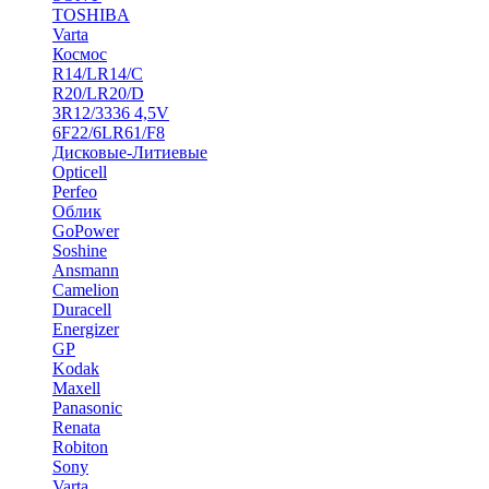
TOSHIBA
Varta
Космос
R14/LR14/C
R20/LR20/D
3R12/3336 4,5V
6F22/6LR61/F8
Дисковые-Литиевые
Opticell
Perfeo
Облик
GoPower
Soshine
Ansmann
Camelion
Duracell
Energizer
GP
Kodak
Maxell
Panasonic
Renata
Robiton
Sony
Varta