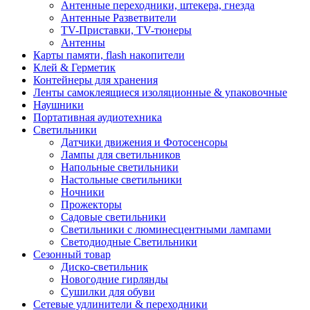
Антенные переходники, штекера, гнезда
Антенные Разветвители
TV-Приставки, TV-тюнеры
Антенны
Карты памяти, flash накопители
Клей & Герметик
Контейнеры для хранения
Ленты самоклеящиеся изоляционные & упаковочные
Наушники
Портативная аудиотехника
Светильники
Датчики движения и Фотосенсоры
Лампы для светильников
Напольные светильники
Настольные светильники
Ночники
Прожекторы
Садовые светильники
Светильники с люминесцентными лампами
Светодиодные Светильники
Сезонный товар
Диско-светильник
Новогодние гирлянды
Сушилки для обуви
Сетевые удлинители & переходники