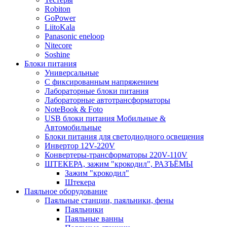
Robiton
GoPower
LiitoKala
Panasonic eneloop
Nitecore
Soshine
Блоки питания
Универсальные
C фиксированным напряжением
Лабораторные блоки питания
Лабораторные автотрансформаторы
NoteBook & Foto
USB блоки питания Мобильные &
Автомобильные
Блоки питания для светодиодного освещения
Инвертор 12V-220V
Конвертеры-трансформаторы 220V-110V
ШТЕКЕРА, зажим "крокодил", РАЗЪЁМЫ
Зажим "крокодил"
Штекера
Паяльное оборудование
Паяльные станции, паяльники, фены
Паяльники
Паяльные ванны