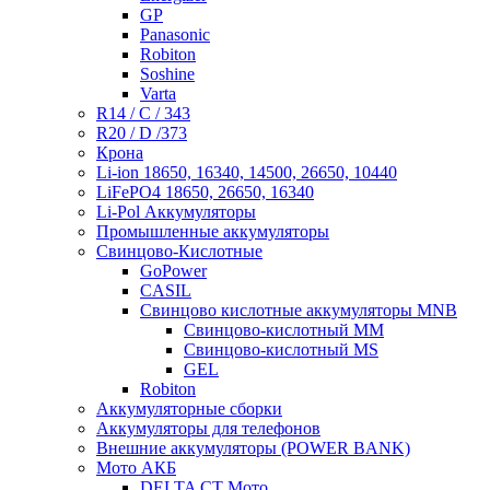
GP
Panasonic
Robiton
Soshine
Varta
R14 / C / 343
R20 / D /373
Крона
Li-ion 18650, 16340, 14500, 26650, 10440
LiFePO4 18650, 26650, 16340
Li-Pol Аккумуляторы
Промышленные аккумуляторы
Свинцово-Кислотные
GoPower
CASIL
Свинцово кислотные аккумуляторы MNB
Cвинцово-кислотный MM
Cвинцово-кислотный MS
GEL
Robiton
Аккумуляторные сборки
Аккумуляторы для телефонов
Внешние аккумуляторы (POWER BANK)
Мото АКБ
DELTA CT Мото