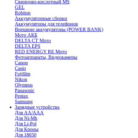
Cвинцово-кислотный MS
GEL
Robiton
Аккумуляторные сборки
Аккумуляторы для телефонов
Внешние аккумуляторы (POWER BANK)
Мото АКБ
DELTA CT Мото
DELTA EPS
RED ENERGY RE Мото
Фотоаппараты, Видеокамеры
Canon
Casio
Fujifilm
Nikon
Olympus
Panasonic
Pentax
Samsung
Зарядные устройства
Для AA/AAA
Для Ni-Mh
Для Li-Pol
Для Кроны
Для 18650