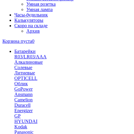
Умная розетка
Умная лампа
Часы-будильник
Калькуляторы
Скоро на складе
Архив
Корзина пуста
0
Батарейки
R03/LR03/AAA
Алкалиновые
Солевые
Литиевые
OPTICELL
Облик
GoPower
Ansmann
Camelion
Duracell
Energizer
GP
HYUNDAI
Kodak
Panasonic