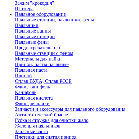
Зажим "крокодил"
Штекера
Паяльное оборудование
Паяльные станции, паяльники, фены
Паяльники
Паяльные ванны
Паяльные станции
Паяльные фены
Преднагреватель плат
Паяльные станции с феном
Материалы для пайки
Припои, пасты паяльные
Паяльная паста
Припой
Сплав ВУДА, Сплав РОЗЕ
Флюс, канифоль
Канифоль
Паяльная кислота
Флюс для пайки
Запчасти и аксессуары для паяльного оборудования
Антистатический браслет
Губка и стружка для очистки жало
Жало для паяльников
Запасные части
Плетенки для снятия припоя