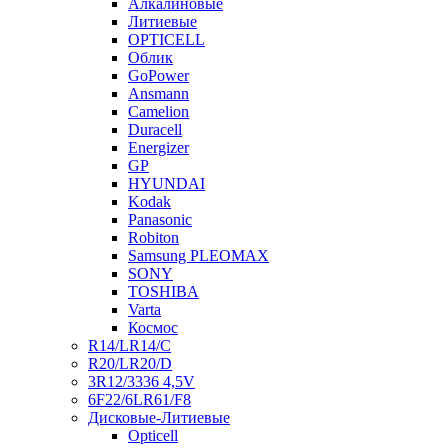
Алкалиновые
Литиевые
OPTICELL
Облик
GoPower
Ansmann
Camelion
Duracell
Energizer
GP
HYUNDAI
Kodak
Panasonic
Robiton
Samsung PLEOMAX
SONY
TOSHIBA
Varta
Космос
R14/LR14/C
R20/LR20/D
3R12/3336 4,5V
6F22/6LR61/F8
Дисковые-Литиевые
Opticell