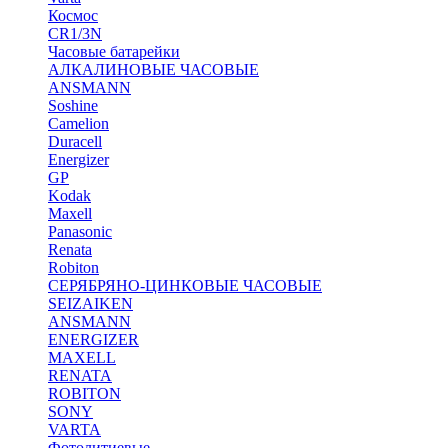
Космос
CR1/3N
Часовые батарейки
АЛКАЛИНОВЫЕ ЧАСОВЫЕ
ANSMANN
Soshine
Camelion
Duracell
Energizer
GP
Kodak
Maxell
Panasonic
Renata
Robiton
СЕРЯБРЯНО-ЦИНКОВЫЕ ЧАСОВЫЕ
SEIZAIKEN
ANSMANN
ENERGIZER
MAXELL
RENATA
ROBITON
SONY
VARTA
Фотолитиевые