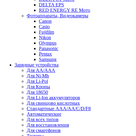
DELTA EPS
RED ENERGY RE Мото
Фотоаппараты, Видеокамеры
Canon
Casio
Fujifilm
Nikon
Olympus
Panasonic
Pentax
Samsung
Зарядные устройства
Для AA/AAA
Для Ni-Mh
Для Li-Pol
Для Кроны
Для 18650
Для Li-Ion аккумуляторов
Для свинцово кислотных
Стандартные ААА/АА/С/D/F8
Автоматические
Для всех типов
Для восстановления
Для смартфонов
Тестеры