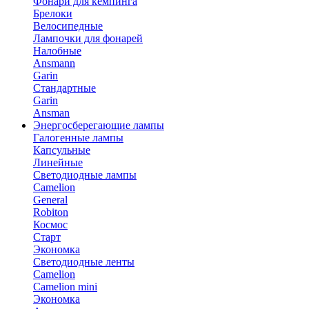
Фонари для кемпинга
Брелоки
Велосипедные
Лампочки для фонарей
Налобные
Ansmann
Garin
Стандартные
Garin
Ansman
Энергосберегающие лампы
Галогенные лампы
Капсульные
Линейные
Светодиодные лампы
Camelion
General
Robiton
Космос
Старт
Экономка
Светодиодные ленты
Camelion
Camelion mini
Экономка