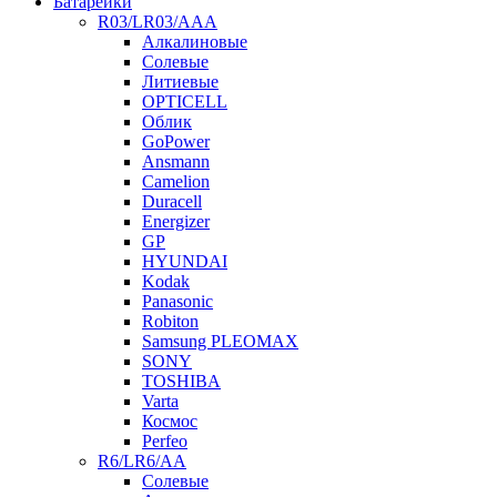
Батарейки
R03/LR03/AAA
Алкалиновые
Солевые
Литиевые
OPTICELL
Облик
GoPower
Ansmann
Camelion
Duracell
Energizer
GP
HYUNDAI
Kodak
Panasonic
Robiton
Samsung PLEOMAX
SONY
TOSHIBA
Varta
Космос
Perfeo
R6/LR6/AA
Солевые