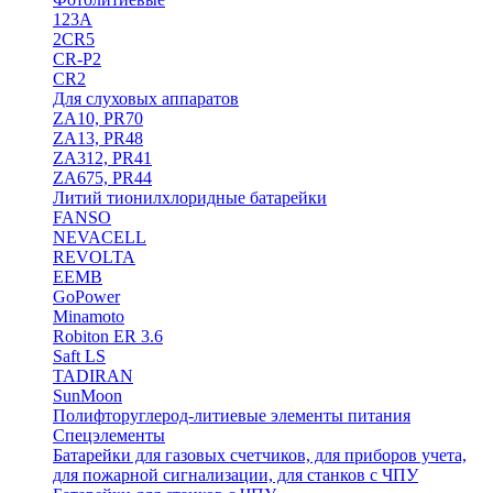
123A
2CR5
CR-P2
CR2
Для слуховых аппаратов
ZA10, PR70
ZA13, PR48
ZA312, PR41
ZA675, PR44
Литий тионилхлоридные батарейки
FANSO
NEVACELL
REVOLTA
EEMB
GoPower
Minamoto
Robiton ER 3.6
Saft LS
TADIRAN
SunMoon
Полифторуглерод-литиевые элементы питания
Спецэлементы
Батарейки для газовых счетчиков, для приборов учета,
для пожарной сигнализации, для станков с ЧПУ