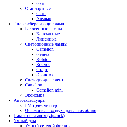
Garin
Стандартные
Garin
Ansman
Энергосберегающие лампы
Галогенные лампы
Капсульные
Линейные
Светодиодные лампы
Camelion
General
Robiton
Космос
Старт
Экономка
Светодиодные ленты
Camelion
Camelion mini
Экономка
Автоаксессуары
FM трансмиттер
Освежитель воздуха для автомобиля
Пакеты с замком (zip-lock)
Умный дом
Умный сетевой фильтр