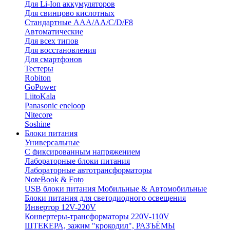
Для Li-Ion аккумуляторов
Для свинцово кислотных
Стандартные ААА/АА/С/D/F8
Автоматические
Для всех типов
Для восстановления
Для смартфонов
Тестеры
Robiton
GoPower
LiitoKala
Panasonic eneloop
Nitecore
Soshine
Блоки питания
Универсальные
C фиксированным напряжением
Лабораторные блоки питания
Лабораторные автотрансформаторы
NoteBook & Foto
USB блоки питания Мобильные & Автомобильные
Блоки питания для светодиодного освещения
Инвертор 12V-220V
Конвертеры-трансформаторы 220V-110V
ШТЕКЕРА, зажим "крокодил", РАЗЪЁМЫ