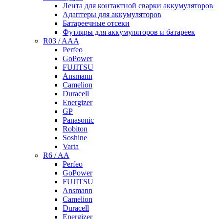
Лента для контактной сварки аккумуляторов
Адаптеры для аккумуляторов
Батареечные отсеки
Футляры для аккумуляторов и батареек
R03 / AAA
Perfeo
GoPower
FUJITSU
Ansmann
Camelion
Duracell
Energizer
GP
Panasonic
Robiton
Soshine
Varta
R6 / AA
Perfeo
GoPower
FUJITSU
Ansmann
Camelion
Duracell
Energizer