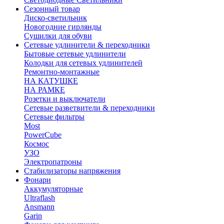
Сезонный товар
Диско-светильник
Новогодние гирлянды
Сушилки для обуви
Сетевые удлинители & переходники
Бытовые сетевые удлинители
Колодки для сетевых удлинителей
Ремонтно-монтажные
НА КАТУШКЕ
НА РАМКЕ
Розетки и выключатели
Сетевые разветвители & переходники
Сетевые фильтры
Most
PowerCube
Космос
УЗО
Электропатроны
Стабилизаторы напряжения
Фонари
Аккумуляторные
Ultraflash
Ansmann
Garin