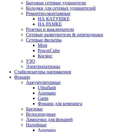
Бытовые сетевые удлинители
Колодки для сетевых удлинителей
Ремонтно-монтажные
НА КАТУШКЕ
НА РАМКЕ
Розетки и выключатели
Сетевые разветвители & переходники
Сетевые фильтры
Most
PowerCube
Космос
УЗО
Электропатроны
Стабилизаторы напряжения
Фонари
Аккумуляторные
Ultraflash
Ansmann
Garin
Фонари для кемпинга
Брелоки
Велосипедные
Лампочки для фонарей
Налобные
Ansmann