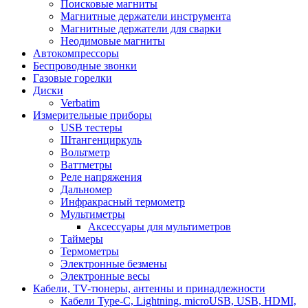
Поисковые магниты
Магнитные держатели инструмента
Магнитные держатели для сварки
Неодимовые магниты
Автокомпрессоры
Беспроводные звонки
Газовые горелки
Диски
Verbatim
Измерительные приборы
USB тестеры
Штангенциркуль
Вольтметр
Ваттметры
Реле напряжения
Дальномер
Инфракрасный термометр
Мультиметры
Аксессуары для мультиметров
Таймеры
Термометры
Электронные безмены
Электронные весы
Кабели, TV-тюнеры, антенны и принадлежности
Кабели Type-C, Lightning, microUSB, USB, HDMI,