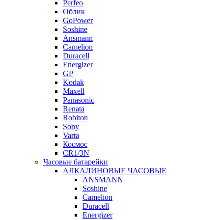
Perfeo
Облик
GoPower
Soshine
Ansmann
Camelion
Duracell
Energizer
GP
Kodak
Maxell
Panasonic
Renata
Robiton
Sony
Varta
Космос
CR1/3N
Часовые батарейки
АЛКАЛИНОВЫЕ ЧАСОВЫЕ
ANSMANN
Soshine
Camelion
Duracell
Energizer