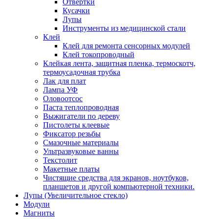
Отвертки
Кусачки
Лупы
Инструменты из медицинской стали
Клей
Клей для ремонта сенсорных модулей
Клей токопроводный
Клейкая лента, защитная пленка, термоскотч,
термоусадочная трубка
Лак для плат
Лампа УФ
Оловоотсос
Паста теплопроводная
Выжигатели по дереву
Пистолеты клеевые
Фиксатор резьбы
Смазочные материалы
Ультразвуковые ванны
Текстолит
Макетные платы
Чистящие средства для экранов, ноутбуков,
планшетов и другой компьютерной техники.
Лупы (Увеличительное стекло)
Модули
Магниты