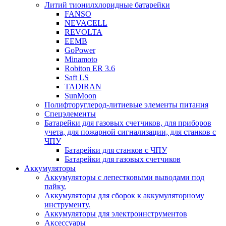
Литий тионилхлоридные батарейки
FANSO
NEVACELL
REVOLTA
EEMB
GoPower
Minamoto
Robiton ER 3.6
Saft LS
TADIRAN
SunMoon
Полифторуглерод-литиевые элементы питания
Спецэлементы
Батарейки для газовых счетчиков, для приборов
учета, для пожарной сигнализации, для станков с
ЧПУ
Батарейки для станков с ЧПУ
Батарейки для газовых счетчиков
Аккумуляторы
Аккумуляторы с лепестковыми выводами под
пайку.
Аккумуляторы для сборок к аккумуляторному
инструменту.
Аккумуляторы для электроинструментов
Аксессуары