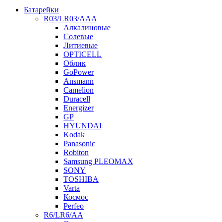
Батарейки
R03/LR03/AAA
Алкалиновые
Солевые
Литиевые
OPTICELL
Облик
GoPower
Ansmann
Camelion
Duracell
Energizer
GP
HYUNDAI
Kodak
Panasonic
Robiton
Samsung PLEOMAX
SONY
TOSHIBA
Varta
Космос
Perfeo
R6/LR6/AA