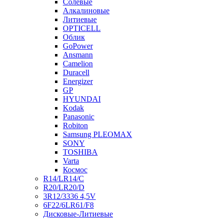
Солевые
Алкалиновые
Литиевые
OPTICELL
Облик
GoPower
Ansmann
Camelion
Duracell
Energizer
GP
HYUNDAI
Kodak
Panasonic
Robiton
Samsung PLEOMAX
SONY
TOSHIBA
Varta
Космос
R14/LR14/C
R20/LR20/D
3R12/3336 4,5V
6F22/6LR61/F8
Дисковые-Литиевые