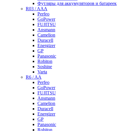
Футляры для аккумуляторов и батареек
R03 / AAA
Perfeo
GoPower
FUJITSU
Ansmann
Camelion
Duracell
Energizer
GP
Panasonic
Robiton
Soshine
Varta
R6 / AA
Perfeo
GoPower
FUJITSU
Ansmann
Camelion
Duracell
Energizer
GP
Panasonic
Robiton