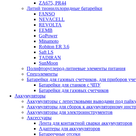
ZA675, PR44
Литий тионилхлоридные батарейки
FANSO
NEVACELL
REVOLTA
EEMB
GoPower
Minamoto
Robiton ER 3.6
Saft LS
TADIRAN
SunMoon
Полифторуглерод-литиевые элементы питания
Спецэлементы
Батарейки для газовых счетчиков, для приборов уче
Батарейки для станков с ЧПУ
Батарейки для газовых счетчиков
Аккумуляторы
Аккумуляторы с лепестковыми выводами под пайку
Аккумуляторы для сборок к аккумуляторному инстр
Аккумуляторы для электроинструментов
Аксессуары
Лента для контактной сварки аккумуляторов
Адаптеры для аккумуляторов
Батареечные отсеки