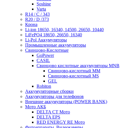
Soshine
Varta
R14 / C / 343
R20 / D /373
Крона
Li-ion 18650, 16340, 14500, 26650, 10440
LiFePO4 18650, 26650, 16340
Li-Pol Аккумуляторы
Промышленные аккумуляторы
Свинцово-Кислотные
GoPower
CASIL
Свинцово кислотные аккумуляторы MNB
Cвинцово-кислотный MM
Cвинцово-кислотный MS
GEL
Robiton
Аккумуляторные сборки
Аккумуляторы для телефонов
Внешние аккумуляторы (POWER BANK)
Мото АКБ
DELTA CT Мото
DELTA EPS
RED ENERGY RE Мото
Фотоаппараты, Видеокамеры