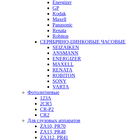
Energizer
GP
Kodak
Maxell
Panasonic
Renata
Robiton
СЕРЯБРЯНО-ЦИНКОВЫЕ ЧАСОВЫЕ
SEIZAIKEN
ANSMANN
ENERGIZER
MAXELL
RENATA
ROBITON
SONY
VARTA
Фотолитиевые
123A
2CR5
CR-P2
CR2
Для слуховых аппаратов
ZA10, PR70
ZA13, PR48
ZA312, PR41