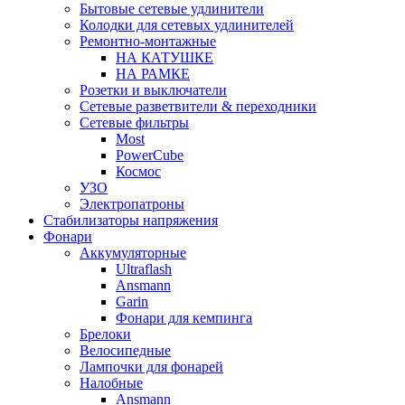
Бытовые сетевые удлинители
Колодки для сетевых удлинителей
Ремонтно-монтажные
НА КАТУШКЕ
НА РАМКЕ
Розетки и выключатели
Сетевые разветвители & переходники
Сетевые фильтры
Most
PowerCube
Космос
УЗО
Электропатроны
Стабилизаторы напряжения
Фонари
Аккумуляторные
Ultraflash
Ansmann
Garin
Фонари для кемпинга
Брелоки
Велосипедные
Лампочки для фонарей
Налобные
Ansmann