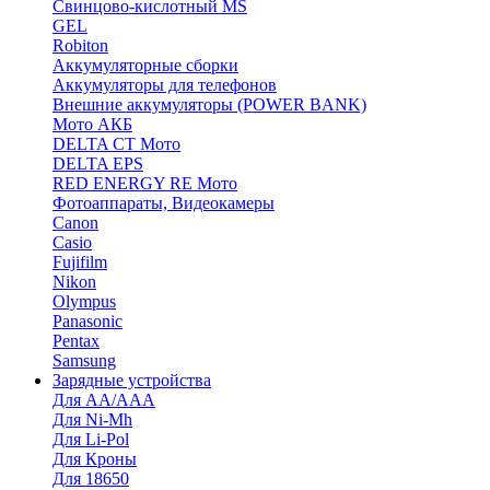
Cвинцово-кислотный MS
GEL
Robiton
Аккумуляторные сборки
Аккумуляторы для телефонов
Внешние аккумуляторы (POWER BANK)
Мото АКБ
DELTA CT Мото
DELTA EPS
RED ENERGY RE Мото
Фотоаппараты, Видеокамеры
Canon
Casio
Fujifilm
Nikon
Olympus
Panasonic
Pentax
Samsung
Зарядные устройства
Для AA/AAA
Для Ni-Mh
Для Li-Pol
Для Кроны
Для 18650