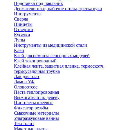
Подставка под паяльник
Держатели плат, рабочие столы, третья рука
Инструменты
Сверла
Пинцеты
Отвертки
Кусачки
Лупы
Инструменты из медицинской стали
Клей
Клей для ремонта сенсорных модулей
Клей токопроводный
Клейкая лента, защитная пленка, термоскотч,
термоусадочная трубка
Лак для плат
Лампа УФ
Оловоотсос
Паста теплопроводная
Выжигатели по дереву
Пистолеты клеевые
Фиксатор резьбы
Смазочные материалы
Ультразвуковые ванны
Текстолит
Макетные платы