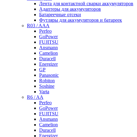
Лента для контактной сварки аккумуляторов
Адаптеры для аккумуляторов
Батареечные отсеки
Футляры для аккумуляторов и батареек
R03 / AAA
Perfeo
GoPower
FUJITSU
Ansmann
Camelion
Duracell
Energizer
GP
Panasonic
Robiton
Soshine
Varta
R6 / AA
Perfeo
GoPower
FUJITSU
Ansmann
Camelion
Duracell
Energizer