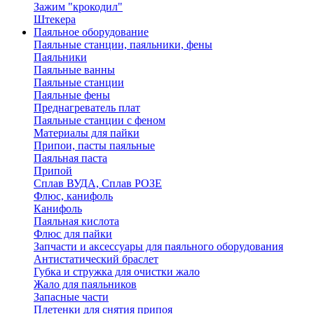
Зажим "крокодил"
Штекера
Паяльное оборудование
Паяльные станции, паяльники, фены
Паяльники
Паяльные ванны
Паяльные станции
Паяльные фены
Преднагреватель плат
Паяльные станции с феном
Материалы для пайки
Припои, пасты паяльные
Паяльная паста
Припой
Сплав ВУДА, Сплав РОЗЕ
Флюс, канифоль
Канифоль
Паяльная кислота
Флюс для пайки
Запчасти и аксессуары для паяльного оборудования
Антистатический браслет
Губка и стружка для очистки жало
Жало для паяльников
Запасные части
Плетенки для снятия припоя