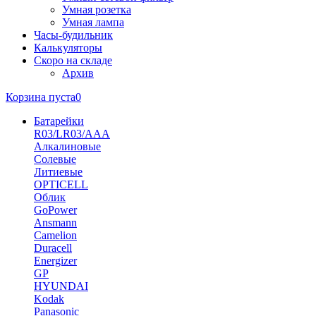
Умная розетка
Умная лампа
Часы-будильник
Калькуляторы
Скоро на складе
Архив
Корзина пуста
0
Батарейки
R03/LR03/AAA
Алкалиновые
Солевые
Литиевые
OPTICELL
Облик
GoPower
Ansmann
Camelion
Duracell
Energizer
GP
HYUNDAI
Kodak
Panasonic