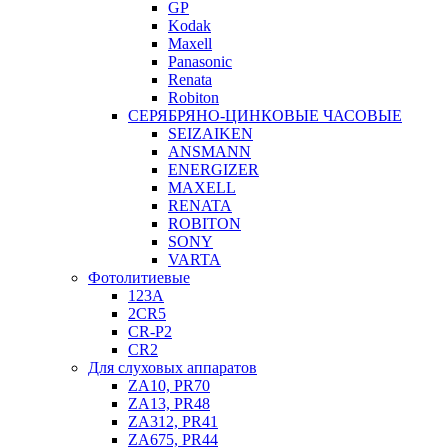
GP
Kodak
Maxell
Panasonic
Renata
Robiton
СЕРЯБРЯНО-ЦИНКОВЫЕ ЧАСОВЫЕ
SEIZAIKEN
ANSMANN
ENERGIZER
MAXELL
RENATA
ROBITON
SONY
VARTA
Фотолитиевые
123A
2CR5
CR-P2
CR2
Для слуховых аппаратов
ZA10, PR70
ZA13, PR48
ZA312, PR41
ZA675, PR44