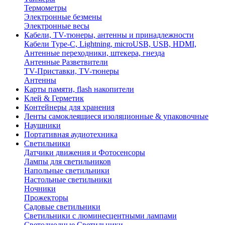
Термометры
Электронные безмены
Электронные весы
Кабели, TV-тюнеры, антенны и принадлежности
Кабели Type-C, Lightning, microUSB, USB, HDMI,
Антенные переходники, штекера, гнезда
Антенные Разветвители
TV-Приставки, TV-тюнеры
Антенны
Карты памяти, flash накопители
Клей & Герметик
Контейнеры для хранения
Ленты самоклеящиеся изоляционные & упаковочные
Наушники
Портативная аудиотехника
Светильники
Датчики движения и Фотосенсоры
Лампы для светильников
Напольные светильники
Настольные светильники
Ночники
Прожекторы
Садовые светильники
Светильники с люминесцентными лампами
Светодиодные Светильники