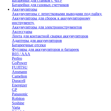
Батарейки для станков с ЧПУ
Батарейки для газовых счетчиков
Аккумуляторы
Аккумуляторы с лепестковыми выводами под пайку.
Аккумуляторы для сборок к аккумуляторному
инструменту.
Аккумуляторы для электроинструментов
Аксессуары
Лента для контактной сварки аккумуляторов
Адаптеры для аккумуляторов
Батареечные отсеки
Футляры для аккумуляторов и батареек
R03 / AAA
Perfeo
GoPower
FUJITSU
Ansmann
Camelion
Duracell
Energizer
GP
Panasonic
Robiton
Soshine
Varta