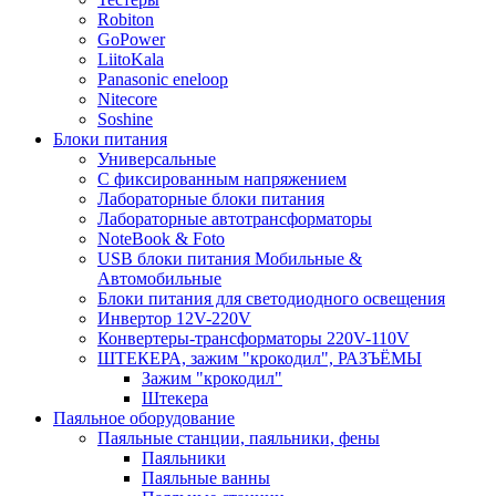
Robiton
GoPower
LiitoKala
Panasonic eneloop
Nitecore
Soshine
Блоки питания
Универсальные
C фиксированным напряжением
Лабораторные блоки питания
Лабораторные автотрансформаторы
NoteBook & Foto
USB блоки питания Мобильные &
Автомобильные
Блоки питания для светодиодного освещения
Инвертор 12V-220V
Конвертеры-трансформаторы 220V-110V
ШТЕКЕРА, зажим "крокодил", РАЗЪЁМЫ
Зажим "крокодил"
Штекера
Паяльное оборудование
Паяльные станции, паяльники, фены
Паяльники
Паяльные ванны