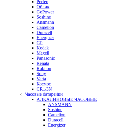
Perfeo
Облик
GoPower
Soshine
Ansmann
Camelion
Duracell
Energizer
GP
Kodak
Maxell
Panasonic
Renata
Robiton
Sony
Varta
Космос
CR1/3N
Часовые батарейки
АЛКАЛИНОВЫЕ ЧАСОВЫЕ
ANSMANN
Soshine
Camelion
Duracell
Energizer