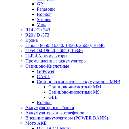
GP
Panasonic
Robiton
Soshine
Varta
R14 / C / 343
R20 / D /373
Крона
Li-ion 18650, 16340, 14500, 26650, 10440
LiFePO4 18650, 26650, 16340
Li-Pol Аккумуляторы
Промышленные аккумуляторы
Свинцово-Кислотные
GoPower
CASIL
Свинцово кислотные аккумуляторы MNB
Cвинцово-кислотный MM
Cвинцово-кислотный MS
GEL
Robiton
Аккумуляторные сборки
Аккумуляторы для телефонов
Внешние аккумуляторы (POWER BANK)
Мото АКБ
DELTA CT Мото