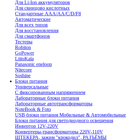
Для Li-Ion аккумуляторов
Для свинцово кислотных
Стандартные ААА/АА/С/D/F8
Автоматические
Для всех типов
Для восстановления
Для смартфонов
Тестеры
Robiton
GoPower
LiitoKala
Panasonic eneloop
Nitecore
Soshine
Блоки питания
Универсальные
C фиксированным напряжением
Лабораторные блоки питания
Лабораторные автотрансформаторы
NoteBook & Foto
USB блоки питания Мобильные & Автомобильные
Блоки питания для светодиодного освещения
Инвертор 12V-220V
Конвертеры-трансформаторы 220V-110V
ШТЕКЕРА, зажим "крокодил", РАЗЪЁМЫ