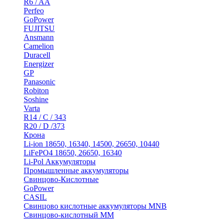
R6 / AA
Perfeo
GoPower
FUJITSU
Ansmann
Camelion
Duracell
Energizer
GP
Panasonic
Robiton
Soshine
Varta
R14 / C / 343
R20 / D /373
Крона
Li-ion 18650, 16340, 14500, 26650, 10440
LiFePO4 18650, 26650, 16340
Li-Pol Аккумуляторы
Промышленные аккумуляторы
Свинцово-Кислотные
GoPower
CASIL
Свинцово кислотные аккумуляторы MNB
Cвинцово-кислотный MM