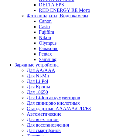
DELTA EPS
RED ENERGY RE Мото
Фотоаппараты, Видеокамеры
Canon
Casio
Fujifilm
Nikon
Olympus
Panasonic
Pentax
Samsung
Зарядные устройства
Для AA/AAA
Для Ni-Mh
Для Li-Pol
Для Кроны
Для 18650
Для Li-Ion аккумуляторов
Для свинцово кислотных
Стандартные ААА/АА/С/D/F8
Автоматические
Для всех типов
Для восстановления
Для смартфонов
Тестеры