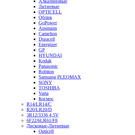
Алкалиновые
Литиевые
OPTICELL
Облик
GoPower
Ansmann
Camelion
Duracell
Energizer
GP
HYUNDAI
Kodak
Panasonic
Robiton
Samsung PLEOMAX
SONY
TOSHIBA
Varta
Космос
R14/LR14/C
R20/LR20/D
3R12/3336 4,5V
6F22/6LR61/F8
Дисковые-Литиевые
Opticell