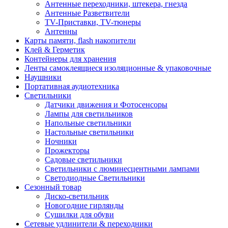
Антенные переходники, штекера, гнезда
Антенные Разветвители
TV-Приставки, TV-тюнеры
Антенны
Карты памяти, flash накопители
Клей & Герметик
Контейнеры для хранения
Ленты самоклеящиеся изоляционные & упаковочные
Наушники
Портативная аудиотехника
Светильники
Датчики движения и Фотосенсоры
Лампы для светильников
Напольные светильники
Настольные светильники
Ночники
Прожекторы
Садовые светильники
Светильники с люминесцентными лампами
Светодиодные Светильники
Сезонный товар
Диско-светильник
Новогодние гирлянды
Сушилки для обуви
Сетевые удлинители & переходники