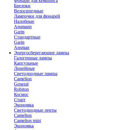
Фонари для кемпинга
Брелоки
Велосипедные
Лампочки для фонарей
Налобные
Ansmann
Garin
Стандартные
Garin
Ansman
Энергосберегающие лампы
Галогенные лампы
Капсульные
Линейные
Светодиодные лампы
Camelion
General
Robiton
Космос
Старт
Экономка
Светодиодные ленты
Camelion
Camelion mini
Экономка