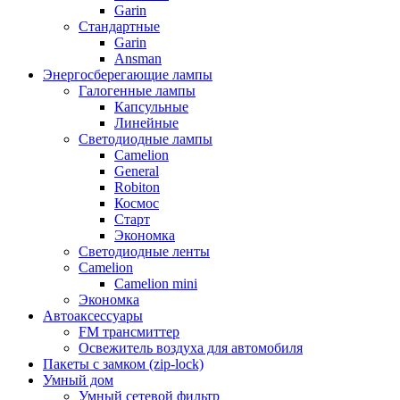
Garin
Стандартные
Garin
Ansman
Энергосберегающие лампы
Галогенные лампы
Капсульные
Линейные
Светодиодные лампы
Camelion
General
Robiton
Космос
Старт
Экономка
Светодиодные ленты
Camelion
Camelion mini
Экономка
Автоаксессуары
FM трансмиттер
Освежитель воздуха для автомобиля
Пакеты с замком (zip-lock)
Умный дом
Умный сетевой фильтр