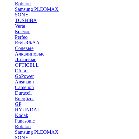
Robiton
Samsung PLEOMAX
SONY
TOSHIBA
Varta
Космос
Perfeo
R6/LR6/AA
Солевые
Алкалиновые
Литиевые
OPTICELL
Облик
GoPower
Ansmann
Camelion
Duracell
Energizer
GP
HYUNDAI
Kodak
Panasonic
Robiton
Samsung PLEOMAX
SONY