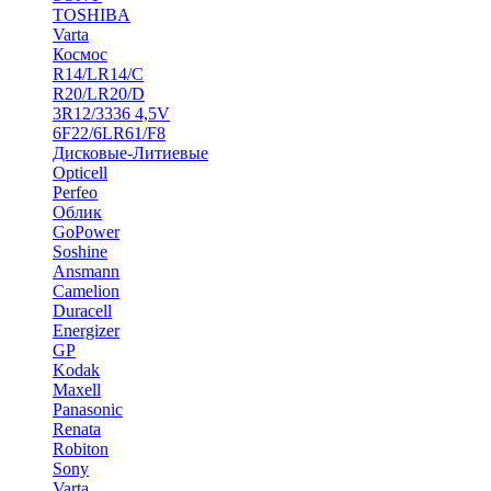
TOSHIBA
Varta
Космос
R14/LR14/C
R20/LR20/D
3R12/3336 4,5V
6F22/6LR61/F8
Дисковые-Литиевые
Opticell
Perfeo
Облик
GoPower
Soshine
Ansmann
Camelion
Duracell
Energizer
GP
Kodak
Maxell
Panasonic
Renata
Robiton
Sony
Varta