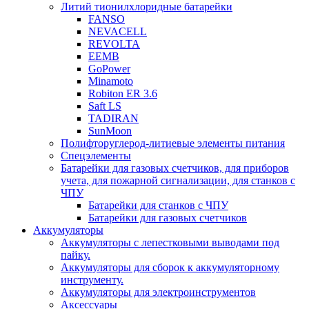
Литий тионилхлоридные батарейки
FANSO
NEVACELL
REVOLTA
EEMB
GoPower
Minamoto
Robiton ER 3.6
Saft LS
TADIRAN
SunMoon
Полифторуглерод-литиевые элементы питания
Спецэлементы
Батарейки для газовых счетчиков, для приборов
учета, для пожарной сигнализации, для станков с
ЧПУ
Батарейки для станков с ЧПУ
Батарейки для газовых счетчиков
Аккумуляторы
Аккумуляторы с лепестковыми выводами под
пайку.
Аккумуляторы для сборок к аккумуляторному
инструменту.
Аккумуляторы для электроинструментов
Аксессуары