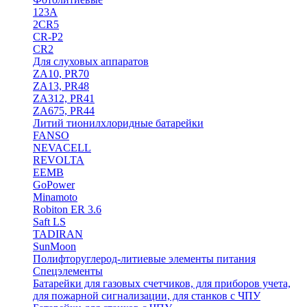
123A
2CR5
CR-P2
CR2
Для слуховых аппаратов
ZA10, PR70
ZA13, PR48
ZA312, PR41
ZA675, PR44
Литий тионилхлоридные батарейки
FANSO
NEVACELL
REVOLTA
EEMB
GoPower
Minamoto
Robiton ER 3.6
Saft LS
TADIRAN
SunMoon
Полифторуглерод-литиевые элементы питания
Спецэлементы
Батарейки для газовых счетчиков, для приборов учета,
для пожарной сигнализации, для станков с ЧПУ