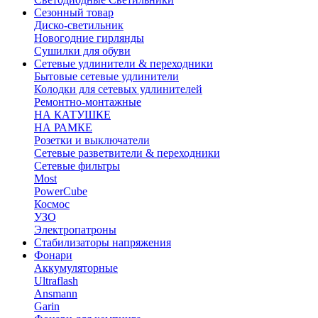
Сезонный товар
Диско-светильник
Новогодние гирлянды
Сушилки для обуви
Сетевые удлинители & переходники
Бытовые сетевые удлинители
Колодки для сетевых удлинителей
Ремонтно-монтажные
НА КАТУШКЕ
НА РАМКЕ
Розетки и выключатели
Сетевые разветвители & переходники
Сетевые фильтры
Most
PowerCube
Космос
УЗО
Электропатроны
Стабилизаторы напряжения
Фонари
Аккумуляторные
Ultraflash
Ansmann
Garin