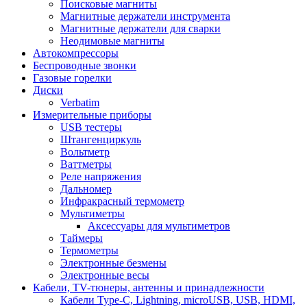
Поисковые магниты
Магнитные держатели инструмента
Магнитные держатели для сварки
Неодимовые магниты
Автокомпрессоры
Беспроводные звонки
Газовые горелки
Диски
Verbatim
Измерительные приборы
USB тестеры
Штангенциркуль
Вольтметр
Ваттметры
Реле напряжения
Дальномер
Инфракрасный термометр
Мультиметры
Аксессуары для мультиметров
Таймеры
Термометры
Электронные безмены
Электронные весы
Кабели, TV-тюнеры, антенны и принадлежности
Кабели Type-C, Lightning, microUSB, USB, HDMI,