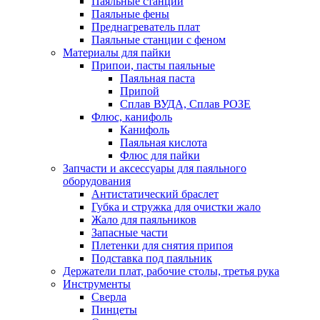
Паяльные станции
Паяльные фены
Преднагреватель плат
Паяльные станции с феном
Материалы для пайки
Припои, пасты паяльные
Паяльная паста
Припой
Сплав ВУДА, Сплав РОЗЕ
Флюс, канифоль
Канифоль
Паяльная кислота
Флюс для пайки
Запчасти и аксессуары для паяльного
оборудования
Антистатический браслет
Губка и стружка для очистки жало
Жало для паяльников
Запасные части
Плетенки для снятия припоя
Подставка под паяльник
Держатели плат, рабочие столы, третья рука
Инструменты
Сверла
Пинцеты