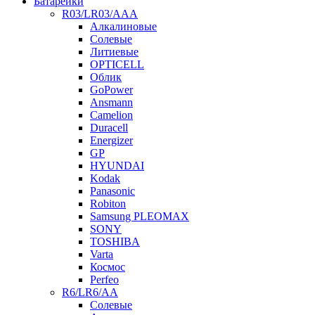
Батарейки
R03/LR03/AAA
Алкалиновые
Солевые
Литиевые
OPTICELL
Облик
GoPower
Ansmann
Camelion
Duracell
Energizer
GP
HYUNDAI
Kodak
Panasonic
Robiton
Samsung PLEOMAX
SONY
TOSHIBA
Varta
Космос
Perfeo
R6/LR6/AA
Солевые