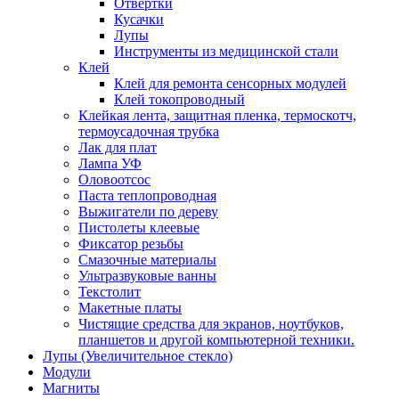
Отвертки
Кусачки
Лупы
Инструменты из медицинской стали
Клей
Клей для ремонта сенсорных модулей
Клей токопроводный
Клейкая лента, защитная пленка, термоскотч,
термоусадочная трубка
Лак для плат
Лампа УФ
Оловоотсос
Паста теплопроводная
Выжигатели по дереву
Пистолеты клеевые
Фиксатор резьбы
Смазочные материалы
Ультразвуковые ванны
Текстолит
Макетные платы
Чистящие средства для экранов, ноутбуков,
планшетов и другой компьютерной техники.
Лупы (Увеличительное стекло)
Модули
Магниты