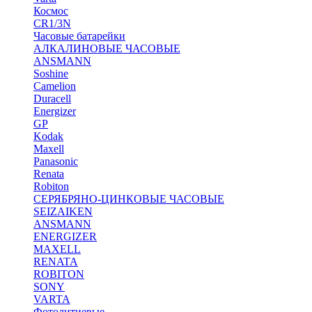
Космос
CR1/3N
Часовые батарейки
АЛКАЛИНОВЫЕ ЧАСОВЫЕ
ANSMANN
Soshine
Camelion
Duracell
Energizer
GP
Kodak
Maxell
Panasonic
Renata
Robiton
СЕРЯБРЯНО-ЦИНКОВЫЕ ЧАСОВЫЕ
SEIZAIKEN
ANSMANN
ENERGIZER
MAXELL
RENATA
ROBITON
SONY
VARTA
Фотолитиевые