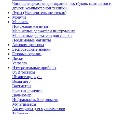
Чистящие средства для экранов, ноутбуков, планшетов и
другой компьютерной техники.
Лупы (Увеличительное стекло)
Модули
Магниты
Поисковые магниты
Магнитные держатели инструмента
Магнитные держатели для сварки
Неодимовые магниты
Автокомпрессоры
Беспроводные звонки
Газовые горелки
Диски
Verbatim
Измерительные приборы
USB тестеры
Штангенциркуль
Вольтметр
Ваттметры
Реле напряжения
Дальномер
Инфракрасный термометр
Мультиметры
Аксессуары для мультиметров
Таймеры