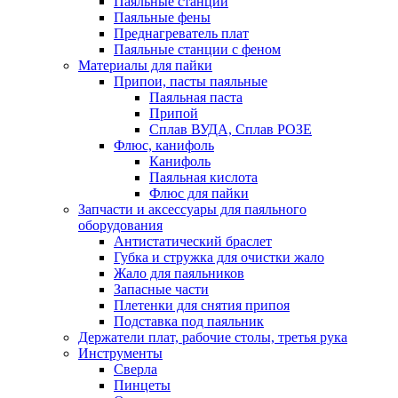
Паяльные станции
Паяльные фены
Преднагреватель плат
Паяльные станции с феном
Материалы для пайки
Припои, пасты паяльные
Паяльная паста
Припой
Сплав ВУДА, Сплав РОЗЕ
Флюс, канифоль
Канифоль
Паяльная кислота
Флюс для пайки
Запчасти и аксессуары для паяльного
оборудования
Антистатический браслет
Губка и стружка для очистки жало
Жало для паяльников
Запасные части
Плетенки для снятия припоя
Подставка под паяльник
Держатели плат, рабочие столы, третья рука
Инструменты
Сверла
Пинцеты