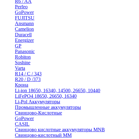
R6 / AA
Perfeo
GoPower
FUJITSU
Ansmann
Camelion
Duracell
Energizer
GP
Panasonic
Robiton
Soshine
Varta
R14 / C / 343
R20 / D /373
Крона
Li-ion 18650, 16340, 14500, 26650, 10440
LiFePO4 18650, 26650, 16340
Li-Pol Аккумуляторы
Промышленные аккумуляторы
Свинцово-Кислотные
GoPower
CASIL
Свинцово кислотные аккумуляторы MNB
Cвинцово-кислотный MM