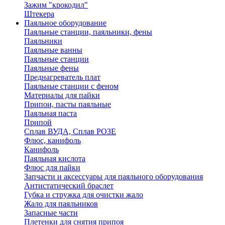
Зажим "крокодил"
Штекера
Паяльное оборудование
Паяльные станции, паяльники, фены
Паяльники
Паяльные ванны
Паяльные станции
Паяльные фены
Преднагреватель плат
Паяльные станции с феном
Материалы для пайки
Припои, пасты паяльные
Паяльная паста
Припой
Сплав ВУДА, Сплав РОЗЕ
Флюс, канифоль
Канифоль
Паяльная кислота
Флюс для пайки
Запчасти и аксессуары для паяльного оборудования
Антистатический браслет
Губка и стружка для очистки жало
Жало для паяльников
Запасные части
Плетенки для снятия припоя