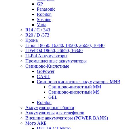
GP
Panasonic
Robiton
Soshine
Varta
R14 / C / 343
R20 / D /373
Крона
Li-ion 18650, 16340, 14500, 26650, 10440
LiFePO4 18650, 26650, 16340
Li-Pol Аккумуляторы
Промышленные аккумуляторы
Свинцово-Кислотные
GoPower
CASIL
Свинцово кислотные аккумуляторы MNB
Cвинцово-кислотный MM
Cвинцово-кислотный MS
GEL
Robiton
Аккумуляторные сборки
Аккумуляторы для телефонов
Внешние аккумуляторы (POWER BANK)
Мото АКБ
DELTA CT Мото