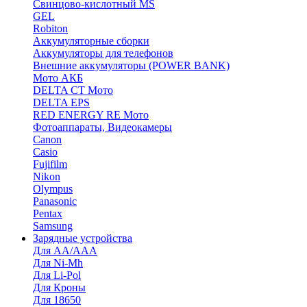
Cвинцово-кислотный MS
GEL
Robiton
Аккумуляторные сборки
Аккумуляторы для телефонов
Внешние аккумуляторы (POWER BANK)
Мото АКБ
DELTA CT Мото
DELTA EPS
RED ENERGY RE Мото
Фотоаппараты, Видеокамеры
Canon
Casio
Fujifilm
Nikon
Olympus
Panasonic
Pentax
Samsung
Зарядные устройства
Для AA/AAA
Для Ni-Mh
Для Li-Pol
Для Кроны
Для 18650