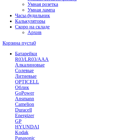
Умная розетка
Умная лампа
Часы-будильник
Калькуляторы
Скоро на складе
Архив
Корзина пуста
0
Батарейки
R03/LR03/AAA
Алкалиновые
Солевые
Литиевые
OPTICELL
Облик
GoPower
Ansmann
Camelion
Duracell
Energizer
GP
HYUNDAI
Kodak
Panasonic