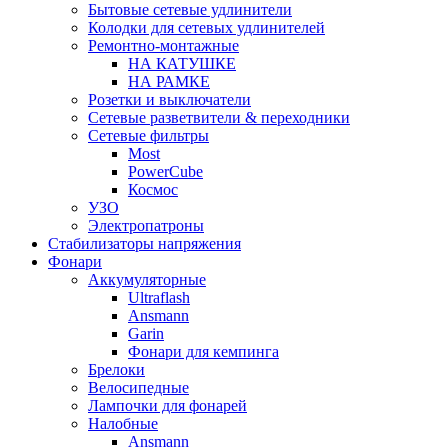
Бытовые сетевые удлинители
Колодки для сетевых удлинителей
Ремонтно-монтажные
НА КАТУШКЕ
НА РАМКЕ
Розетки и выключатели
Сетевые разветвители & переходники
Сетевые фильтры
Most
PowerCube
Космос
УЗО
Электропатроны
Стабилизаторы напряжения
Фонари
Аккумуляторные
Ultraflash
Ansmann
Garin
Фонари для кемпинга
Брелоки
Велосипедные
Лампочки для фонарей
Налобные
Ansmann