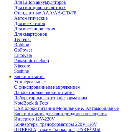
Для Li-Ion аккумуляторов
Для свинцово кислотных
Стандартные ААА/АА/С/D/F8
Автоматические
Для всех типов
Для восстановления
Для смартфонов
Тестеры
Robiton
GoPower
LiitoKala
Panasonic eneloop
Nitecore
Soshine
Блоки питания
Универсальные
C фиксированным напряжением
Лабораторные блоки питания
Лабораторные автотрансформаторы
NoteBook & Foto
USB блоки питания Мобильные & Автомобильные
Блоки питания для светодиодного освещения
Инвертор 12V-220V
Конвертеры-трансформаторы 220V-110V
ШТЕКЕРА, зажим "крокодил", РАЗЪЁМЫ