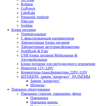
Robiton
GoPower
LiitoKala
Panasonic eneloop
Nitecore
Soshine
Блоки питания
Универсальные
C фиксированным напряжением
Лабораторные блоки питания
Лабораторные автотрансформаторы
NoteBook & Foto
USB блоки питания Мобильные &
Автомобильные
Блоки питания для светодиодного освещения
Инвертор 12V-220V
Конвертеры-трансформаторы 220V-110V
ШТЕКЕРА, зажим "крокодил", РАЗЪЁМЫ
Зажим "крокодил"
Штекера
Паяльное оборудование
Паяльные станции, паяльники, фены
Паяльники
Паяльные ванны