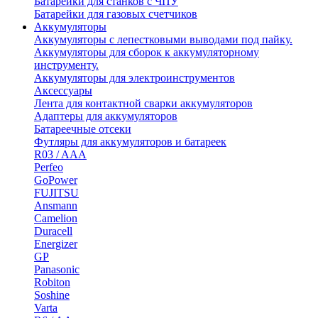
Батарейки для станков с ЧПУ
Батарейки для газовых счетчиков
Аккумуляторы
Аккумуляторы с лепестковыми выводами под пайку.
Аккумуляторы для сборок к аккумуляторному
инструменту.
Аккумуляторы для электроинструментов
Аксессуары
Лента для контактной сварки аккумуляторов
Адаптеры для аккумуляторов
Батареечные отсеки
Футляры для аккумуляторов и батареек
R03 / AAA
Perfeo
GoPower
FUJITSU
Ansmann
Camelion
Duracell
Energizer
GP
Panasonic
Robiton
Soshine
Varta