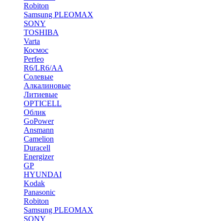
Robiton
Samsung PLEOMAX
SONY
TOSHIBA
Varta
Космос
Perfeo
R6/LR6/AA
Солевые
Алкалиновые
Литиевые
OPTICELL
Облик
GoPower
Ansmann
Camelion
Duracell
Energizer
GP
HYUNDAI
Kodak
Panasonic
Robiton
Samsung PLEOMAX
SONY