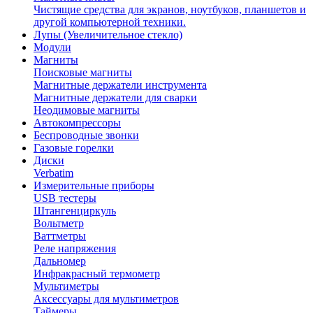
Чистящие средства для экранов, ноутбуков, планшетов и
другой компьютерной техники.
Лупы (Увеличительное стекло)
Модули
Магниты
Поисковые магниты
Магнитные держатели инструмента
Магнитные держатели для сварки
Неодимовые магниты
Автокомпрессоры
Беспроводные звонки
Газовые горелки
Диски
Verbatim
Измерительные приборы
USB тестеры
Штангенциркуль
Вольтметр
Ваттметры
Реле напряжения
Дальномер
Инфракрасный термометр
Мультиметры
Аксессуары для мультиметров
Таймеры