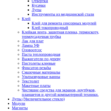
Отвертки
Кусачки
Лупы
Инструменты из медицинской стали
Клей
Клей для ремонта сенсорных модулей
Клей токопроводный
Клейкая лента, защитная пленка, термоскотч,
термоусадочная трубка
Лак для плат
Лампа УФ
Оловоотсос
Паста теплопроводная
Выжигатели по дереву
Пистолеты клеевые
Фиксатор резьбы
Смазочные материалы
Ультразвуковые ванны
Текстолит
Макетные платы
Чистящие средства для экранов, ноутбуков,
планшетов и другой компьютерной техники.
Лупы (Увеличительное стекло)
Модули
Магниты