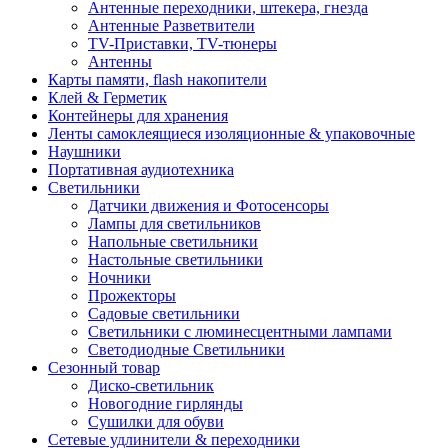
Антенные переходники, штекера, гнезда
Антенные Разветвители
TV-Приставки, TV-тюнеры
Антенны
Карты памяти, flash накопители
Клей & Герметик
Контейнеры для хранения
Ленты самоклеящиеся изоляционные & упаковочные
Наушники
Портативная аудиотехника
Светильники
Датчики движения и Фотосенсоры
Лампы для светильников
Напольные светильники
Настольные светильники
Ночники
Прожекторы
Садовые светильники
Светильники с люминесцентными лампами
Светодиодные Светильники
Сезонный товар
Диско-светильник
Новогодние гирлянды
Сушилки для обуви
Сетевые удлинители & переходники