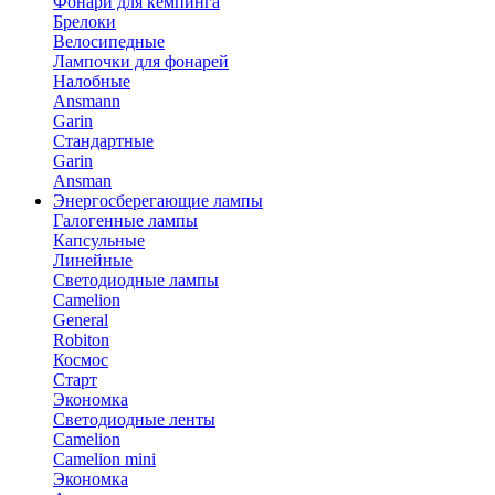
Фонари для кемпинга
Брелоки
Велосипедные
Лампочки для фонарей
Налобные
Ansmann
Garin
Стандартные
Garin
Ansman
Энергосберегающие лампы
Галогенные лампы
Капсульные
Линейные
Светодиодные лампы
Camelion
General
Robiton
Космос
Старт
Экономка
Светодиодные ленты
Camelion
Camelion mini
Экономка