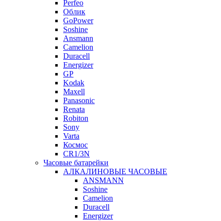
Perfeo
Облик
GoPower
Soshine
Ansmann
Camelion
Duracell
Energizer
GP
Kodak
Maxell
Panasonic
Renata
Robiton
Sony
Varta
Космос
CR1/3N
Часовые батарейки
АЛКАЛИНОВЫЕ ЧАСОВЫЕ
ANSMANN
Soshine
Camelion
Duracell
Energizer