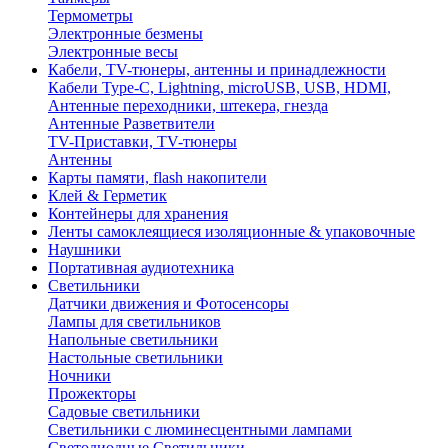
Термометры
Электронные безмены
Электронные весы
Кабели, TV-тюнеры, антенны и принадлежности
Кабели Type-C, Lightning, microUSB, USB, HDMI,
Антенные переходники, штекера, гнезда
Антенные Разветвители
TV-Приставки, TV-тюнеры
Антенны
Карты памяти, flash накопители
Клей & Герметик
Контейнеры для хранения
Ленты самоклеящиеся изоляционные & упаковочные
Наушники
Портативная аудиотехника
Светильники
Датчики движения и Фотосенсоры
Лампы для светильников
Напольные светильники
Настольные светильники
Ночники
Прожекторы
Садовые светильники
Светильники с люминесцентными лампами
Светодиодные Светильники