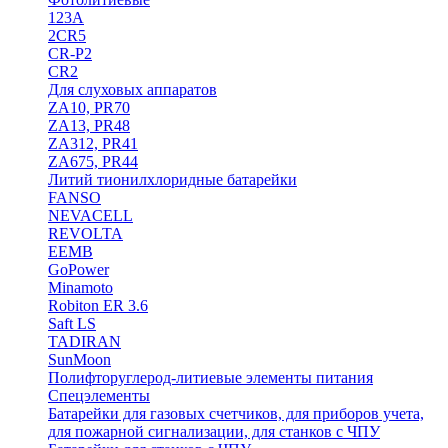
123A
2CR5
CR-P2
CR2
Для слуховых аппаратов
ZA10, PR70
ZA13, PR48
ZA312, PR41
ZA675, PR44
Литий тионилхлоридные батарейки
FANSO
NEVACELL
REVOLTA
EEMB
GoPower
Minamoto
Robiton ER 3.6
Saft LS
TADIRAN
SunMoon
Полифторуглерод-литиевые элементы питания
Спецэлементы
Батарейки для газовых счетчиков, для приборов учета,
для пожарной сигнализации, для станков с ЧПУ