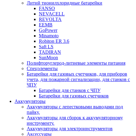
Литий тионилхлоридные батарейки
FANSO
NEVACELL
REVOLTA
EEMB
GoPower
Minamoto
Robiton ER 3.6
Saft LS
TADIRAN
SunMoon
Полифторуглерод-литиевые элементы питания
Спецэлементы
Батарейки для газовых счетчиков, для приборов
учета, для пожарной сигнализации, для станков с
ЧПУ
Батарейки для станков с ЧПУ
Батарейки для газовых счетчиков
Аккумуляторы
Аккумуляторы с лепестковыми выводами под
пайку.
Аккумуляторы для сборок к аккумуляторному
инструменту.
Аккумуляторы для электроинструментов
Аксессуары