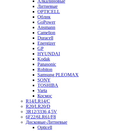
Алкалиновые
Литиевые
OPTICELL
Облик
GoPower
Ansmann
Camelion
Duracell
Energizer
GP
HYUNDAI
Kodak
Panasonic
Robiton
Samsung PLEOMAX
SONY
TOSHIBA
Varta
Космос
R14/LR14/C
R20/LR20/D
3R12/3336 4,5V
6F22/6LR61/F8
Дисковые-Литиевые
Opticell