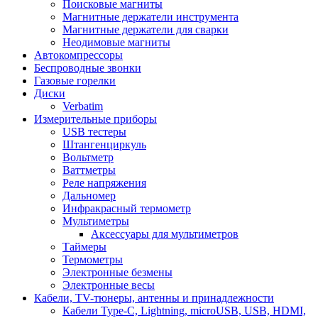
Поисковые магниты
Магнитные держатели инструмента
Магнитные держатели для сварки
Неодимовые магниты
Автокомпрессоры
Беспроводные звонки
Газовые горелки
Диски
Verbatim
Измерительные приборы
USB тестеры
Штангенциркуль
Вольтметр
Ваттметры
Реле напряжения
Дальномер
Инфракрасный термометр
Мультиметры
Аксессуары для мультиметров
Таймеры
Термометры
Электронные безмены
Электронные весы
Кабели, TV-тюнеры, антенны и принадлежности
Кабели Type-C, Lightning, microUSB, USB, HDMI,