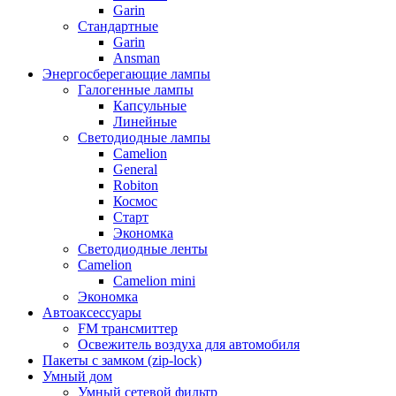
Garin
Стандартные
Garin
Ansman
Энергосберегающие лампы
Галогенные лампы
Капсульные
Линейные
Светодиодные лампы
Camelion
General
Robiton
Космос
Старт
Экономка
Светодиодные ленты
Camelion
Camelion mini
Экономка
Автоаксессуары
FM трансмиттер
Освежитель воздуха для автомобиля
Пакеты с замком (zip-lock)
Умный дом
Умный сетевой фильтр