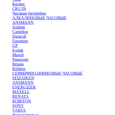
Космос
CR1/3N
Часовые батарейки
АЛКАЛИНОВЫЕ ЧАСОВЫЕ
ANSMANN
Soshine
Camelion
Duracell
Energizer
GP
Kodak
Maxell
Panasonic
Renata
Robiton
СЕРЯБРЯНО-ЦИНКОВЫЕ ЧАСОВЫЕ
SEIZAIKEN
ANSMANN
ENERGIZER
MAXELL
RENATA
ROBITON
SONY
VARTA
Фотолитиевые