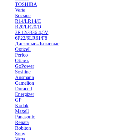
TOSHIBA
Varta
Космос
R14/LR14/C
R20/LR20/D
3R12/3336 4,5V
6F22/6LR61/F8
Дисковые-Литиевые
Opticell
Perfeo
Облик
GoPower
Soshine
Ansmann
Camelion
Duracell
Energizer
GP
Kodak
Maxell
Panasonic
Renata
Robiton
Sony
Varta