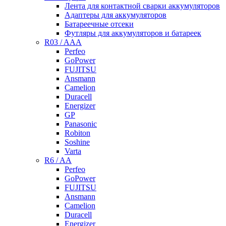
Лента для контактной сварки аккумуляторов
Адаптеры для аккумуляторов
Батареечные отсеки
Футляры для аккумуляторов и батареек
R03 / AAA
Perfeo
GoPower
FUJITSU
Ansmann
Camelion
Duracell
Energizer
GP
Panasonic
Robiton
Soshine
Varta
R6 / AA
Perfeo
GoPower
FUJITSU
Ansmann
Camelion
Duracell
Energizer