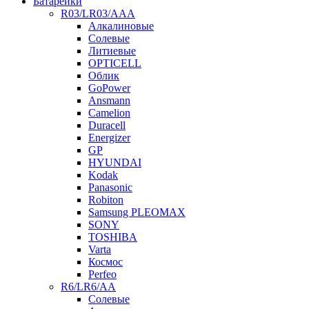
Батарейки
R03/LR03/AAA
Алкалиновые
Солевые
Литиевые
OPTICELL
Облик
GoPower
Ansmann
Camelion
Duracell
Energizer
GP
HYUNDAI
Kodak
Panasonic
Robiton
Samsung PLEOMAX
SONY
TOSHIBA
Varta
Космос
Perfeo
R6/LR6/AA
Солевые