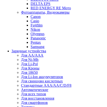
DELTA EPS
RED ENERGY RE Мото
Фотоаппараты, Видеокамеры
Canon
Casio
Fujifilm
Nikon
Olympus
Panasonic
Pentax
Samsung
Зарядные устройства
Для AA/AAA
Для Ni-Mh
Для Li-Pol
Для Кроны
Для 18650
Для Li-Ion аккумуляторов
Для свинцово кислотных
Стандартные ААА/АА/С/D/F8
Автоматические
Для всех типов
Для восстановления
Для смартфонов
Тестеры