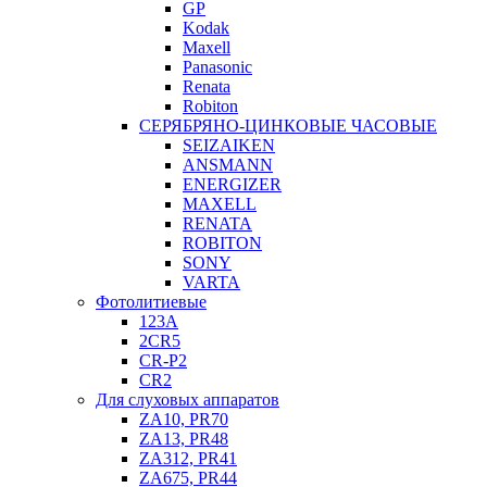
GP
Kodak
Maxell
Panasonic
Renata
Robiton
СЕРЯБРЯНО-ЦИНКОВЫЕ ЧАСОВЫЕ
SEIZAIKEN
ANSMANN
ENERGIZER
MAXELL
RENATA
ROBITON
SONY
VARTA
Фотолитиевые
123A
2CR5
CR-P2
CR2
Для слуховых аппаратов
ZA10, PR70
ZA13, PR48
ZA312, PR41
ZA675, PR44