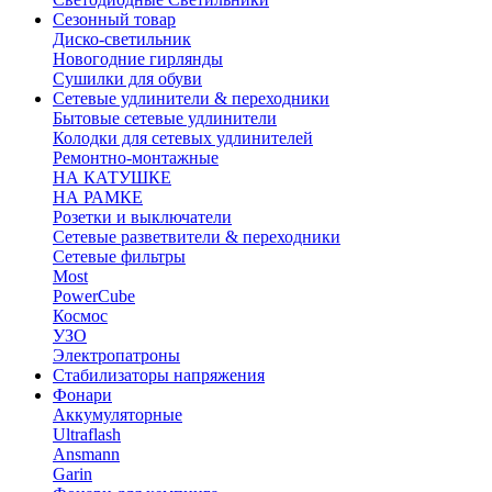
Сезонный товар
Диско-светильник
Новогодние гирлянды
Сушилки для обуви
Сетевые удлинители & переходники
Бытовые сетевые удлинители
Колодки для сетевых удлинителей
Ремонтно-монтажные
НА КАТУШКЕ
НА РАМКЕ
Розетки и выключатели
Сетевые разветвители & переходники
Сетевые фильтры
Most
PowerCube
Космос
УЗО
Электропатроны
Стабилизаторы напряжения
Фонари
Аккумуляторные
Ultraflash
Ansmann
Garin