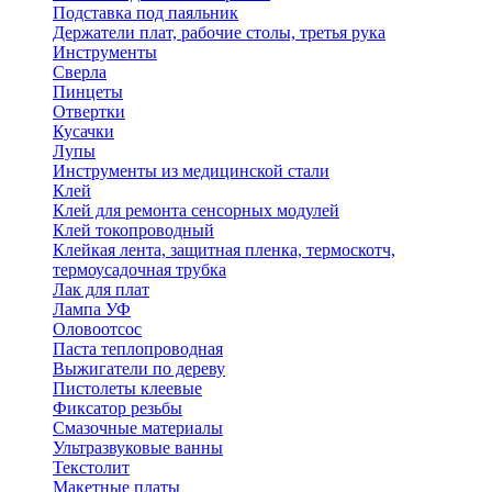
Подставка под паяльник
Держатели плат, рабочие столы, третья рука
Инструменты
Сверла
Пинцеты
Отвертки
Кусачки
Лупы
Инструменты из медицинской стали
Клей
Клей для ремонта сенсорных модулей
Клей токопроводный
Клейкая лента, защитная пленка, термоскотч,
термоусадочная трубка
Лак для плат
Лампа УФ
Оловоотсос
Паста теплопроводная
Выжигатели по дереву
Пистолеты клеевые
Фиксатор резьбы
Смазочные материалы
Ультразвуковые ванны
Текстолит
Макетные платы