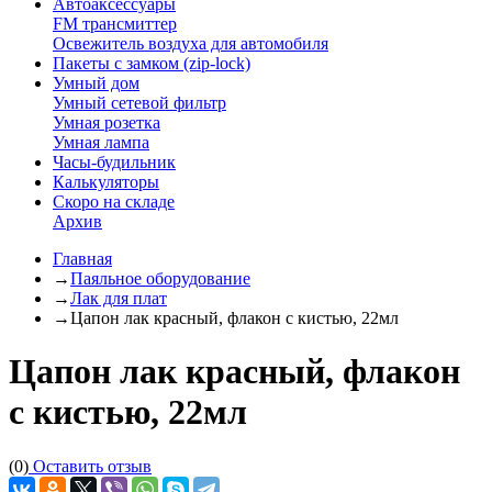
Автоаксессуары
FM трансмиттер
Освежитель воздуха для автомобиля
Пакеты с замком (zip-lock)
Умный дом
Умный сетевой фильтр
Умная розетка
Умная лампа
Часы-будильник
Калькуляторы
Скоро на складе
Архив
Главная
→
Паяльное оборудование
→
Лак для плат
→
Цапон лак красный, флакон с кистью, 22мл
Цапон лак красный, флакон
с кистью, 22мл
(0)
Оставить отзыв