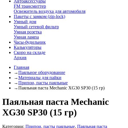
Автоаксессуары
FM трансмиттер
Освежитель воздуха для автомобиля
Пакеты с замком (zip-lock)
Умный дом
Умный сетевой фильтр
Умная розетка
Умная лампа
Часы-будильник
Калькуляторы
Скоро на складе
Архив
Главная
→
Паяльное оборудование
→
Материалы для пайки
→
Припои, пасты паяльные
→
Паяльная паста Mechanic XG30 SP30 (15 гр)
Паяльная паста Mechanic
XG30 SP30 (15 гр)
Категории:
Припои, пасты паяльные
,
Паяльная паста