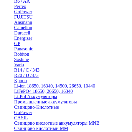
R6 / AA
Perfeo
GoPower
FUJITSU
Ansmann
Camelion
Duracell
Energizer
GP
Panasonic
Robiton
Soshine
Varta
R14 / C / 343
R20 / D /373
Крона
Li-ion 18650, 16340, 14500, 26650, 10440
LiFePO4 18650, 26650, 16340
Li-Pol Аккумуляторы
Промышленные аккумуляторы
Свинцово-Кислотные
GoPower
CASIL
Свинцово кислотные аккумуляторы MNB
Cвинцово-кислотный MM