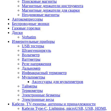
Поисковые магниты
Магнитные держатели инструмента
Магнитные держатели для сварки
Неодимовые магниты
Автокомпрессоры
Беспроводные звонки
Газовые горелки
Диски
Verbatim
Измерительные приборы
USB тестеры
Штангенциркуль
Вольтметр
Ваттметры
Реле напряжения
Дальномер
Инфракрасный термометр
Мультиметры
Аксессуары для мультиметров
Таймеры
Термометры
Электронные безмены
Электронные весы
Кабели, TV-тюнеры, антенны и принадлежности
Кабели Type-C, Lightning, microUSB, USB, HDMI,