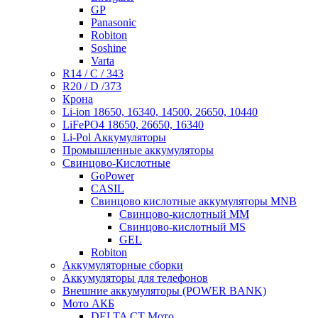
GP
Panasonic
Robiton
Soshine
Varta
R14 / C / 343
R20 / D /373
Крона
Li-ion 18650, 16340, 14500, 26650, 10440
LiFePO4 18650, 26650, 16340
Li-Pol Аккумуляторы
Промышленные аккумуляторы
Свинцово-Кислотные
GoPower
CASIL
Свинцово кислотные аккумуляторы MNB
Cвинцово-кислотный MM
Cвинцово-кислотный MS
GEL
Robiton
Аккумуляторные сборки
Аккумуляторы для телефонов
Внешние аккумуляторы (POWER BANK)
Мото АКБ
DELTA CT Мото