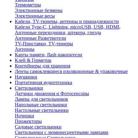
Термометры
Электронные безмены
Электронные весы
Кабели, TV-тюнеры, антенны и принадлежности
Кабели Type-C, Lightning, microUSB, USB, HDMI,
Антенные переходники, штекера, гнезда
Антенные Разветвители
TV-Приставки, TV-тюнеры
Антенны
Карты памяти, flash накопители
Клей & Герметик
Контейнеры для хранения
Ленты самоклеящиеся изоляционные & упаковочные
Наушники
Портативная аудиотехника
Светильники
Датчики движения и Фотосенсоры
Лампы для светильников
Напольные светильники
Настольные светильники
Ночники
Прожекторы
Садовые светильники
Светильники с люминесцентными лампами
Светодиодные Светильники