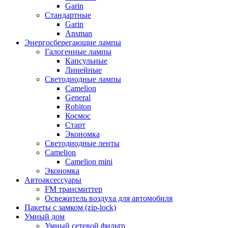
Garin
Стандартные
Garin
Ansman
Энергосберегающие лампы
Галогенные лампы
Капсульные
Линейные
Светодиодные лампы
Camelion
General
Robiton
Космос
Старт
Экономка
Светодиодные ленты
Camelion
Camelion mini
Экономка
Автоаксессуары
FM трансмиттер
Освежитель воздуха для автомобиля
Пакеты с замком (zip-lock)
Умный дом
Умный сетевой фильтр