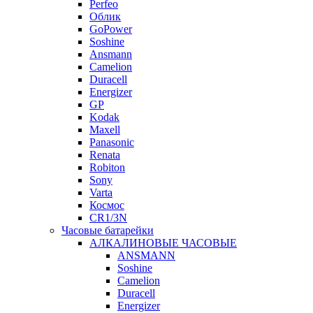
Perfeo
Облик
GoPower
Soshine
Ansmann
Camelion
Duracell
Energizer
GP
Kodak
Maxell
Panasonic
Renata
Robiton
Sony
Varta
Космос
CR1/3N
Часовые батарейки
АЛКАЛИНОВЫЕ ЧАСОВЫЕ
ANSMANN
Soshine
Camelion
Duracell
Energizer