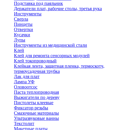
Подставка под паяльник
Держатели плат, рабочие столы, третья рука
Инструменты
Сверла
Пинцеты
Отвертки
Кусачки
Лупы
Инструменты из медицинской стали
Клей
Клей для ремонта сенсорных модулей
Клей токопроводный
Клейкая лента, защитная пленка, термоскотч,
термоусадочная трубка
Лак для плат
Лампа УФ
Оловоотсос
Паста теплопроводная
Выжигатели по дереву
Пистолеты клеевые
Фиксатор резьбы
Смазочные материалы
Ультразвуковые ванны
Текстолит
Макетные платы