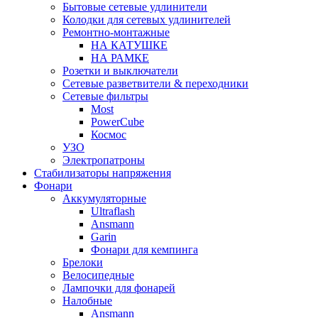
Бытовые сетевые удлинители
Колодки для сетевых удлинителей
Ремонтно-монтажные
НА КАТУШКЕ
НА РАМКЕ
Розетки и выключатели
Сетевые разветвители & переходники
Сетевые фильтры
Most
PowerCube
Космос
УЗО
Электропатроны
Стабилизаторы напряжения
Фонари
Аккумуляторные
Ultraflash
Ansmann
Garin
Фонари для кемпинга
Брелоки
Велосипедные
Лампочки для фонарей
Налобные
Ansmann