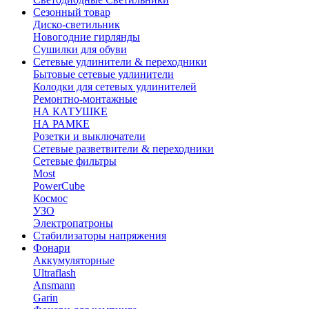
Сезонный товар
Диско-светильник
Новогодние гирлянды
Сушилки для обуви
Сетевые удлинители & переходники
Бытовые сетевые удлинители
Колодки для сетевых удлинителей
Ремонтно-монтажные
НА КАТУШКЕ
НА РАМКЕ
Розетки и выключатели
Сетевые разветвители & переходники
Сетевые фильтры
Most
PowerCube
Космос
УЗО
Электропатроны
Стабилизаторы напряжения
Фонари
Аккумуляторные
Ultraflash
Ansmann
Garin