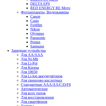
DELTA EPS
RED ENERGY RE Мото
Фотоаппараты, Видеокамеры
Canon
Casio
Fujifilm
Nikon
Olympus
Panasonic
Pentax
Samsung
Зарядные устройства
Для AA/AAA
Для Ni-Mh
Для Li-Pol
Для Кроны
Для 18650
Для Li-Ion аккумуляторов
Для свинцово кислотных
Стандартные ААА/АА/С/D/F8
Автоматические
Для всех типов
Для восстановления
Для смартфонов
Тестеры