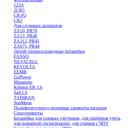
123A
2CR5
CR-P2
CR2
Для слуховых аппаратов
ZA10, PR70
ZA13, PR48
ZA312, PR41
ZA675, PR44
Литий тионилхлоридные батарейки
FANSO
NEVACELL
REVOLTA
EEMB
GoPower
Minamoto
Robiton ER 3.6
Saft LS
TADIRAN
SunMoon
Полифторуглерод-литиевые элементы питания
Спецэлементы
Батарейки для газовых счетчиков, для приборов учета,
для пожарной сигнализации, для станков с ЧПУ