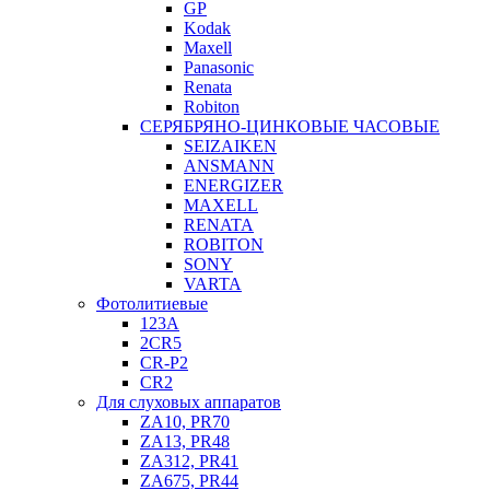
GP
Kodak
Maxell
Panasonic
Renata
Robiton
СЕРЯБРЯНО-ЦИНКОВЫЕ ЧАСОВЫЕ
SEIZAIKEN
ANSMANN
ENERGIZER
MAXELL
RENATA
ROBITON
SONY
VARTA
Фотолитиевые
123A
2CR5
CR-P2
CR2
Для слуховых аппаратов
ZA10, PR70
ZA13, PR48
ZA312, PR41
ZA675, PR44