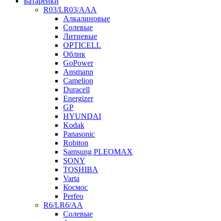
Батарейки
R03/LR03/AAA
Алкалиновые
Солевые
Литиевые
OPTICELL
Облик
GoPower
Ansmann
Camelion
Duracell
Energizer
GP
HYUNDAI
Kodak
Panasonic
Robiton
Samsung PLEOMAX
SONY
TOSHIBA
Varta
Космос
Perfeo
R6/LR6/AA
Солевые