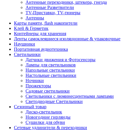
Антенные переходники, штекера, гнезда
Антенные Разветвители
TV-Приставки, TV-тюнеры
Антенны
Карты памяти, flash накопители
Клей & Герметик
Контейнеры для хранения
Ленты самоклеящиеся изоляционные & упаковочные
Наушники
Портативная аудиотехника
Светильники
Датчики движения и Фотосенсоры
Лампы для светильников
Напольные светильники
Настольные светильники
Ночники
Прожекторы
Садовые светильники
Светильники с люминесцентными лампами
Светодиодные Светильники
Сезонный товар
Диско-светильник
Новогодние гирлянды
Сушилки для обуви
Сетевые удлинители & переходники