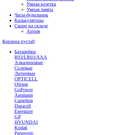
Умная розетка
Умная лампа
Часы-будильник
Калькуляторы
Скоро на складе
Архив
Корзина пуста
0
Батарейки
R03/LR03/AAA
Алкалиновые
Солевые
Литиевые
OPTICELL
Облик
GoPower
Ansmann
Camelion
Duracell
Energizer
GP
HYUNDAI
Kodak
Panasonic