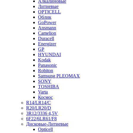
Алкалиновые
Литиевые
OPTICELL
Облик
GoPower
Ansmann
Camelion
Duracell
Energizer
GP
HYUNDAI
Kodak
Panasonic
Robiton
Samsung PLEOMAX
SONY
TOSHIBA
Varta
Космос
R14/LR14/C
R20/LR20/D
3R12/3336 4,5V
6F22/6LR61/F8
Дисковые-Литиевые
Opticell