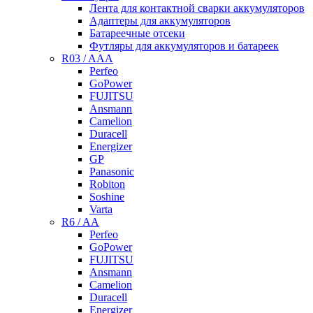
Лента для контактной сварки аккумуляторов
Адаптеры для аккумуляторов
Батареечные отсеки
Футляры для аккумуляторов и батареек
R03 / AAA
Perfeo
GoPower
FUJITSU
Ansmann
Camelion
Duracell
Energizer
GP
Panasonic
Robiton
Soshine
Varta
R6 / AA
Perfeo
GoPower
FUJITSU
Ansmann
Camelion
Duracell
Energizer