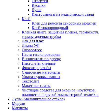
Отвертки
Кусачки
Лупы
Инструменты из медицинской стали
Клей
Клей для ремонта сенсорных модулей
Клей токопроводный
Клейкая лента, защитная пленка, термоскотч,
термоусадочная трубка
Лак для плат
Лампа УФ
Оловоотсос
Паста теплопроводная
Выжигатели по дереву
Пистолеты клеевые
Фиксатор резьбы
Смазочные материалы
Ультразвуковые ванны
Текстолит
Макетные платы
Чистящие средства для экранов, ноутбуков,
планшетов и другой компьютерной техники.
Лупы (Увеличительное стекло)
Модули
Магниты