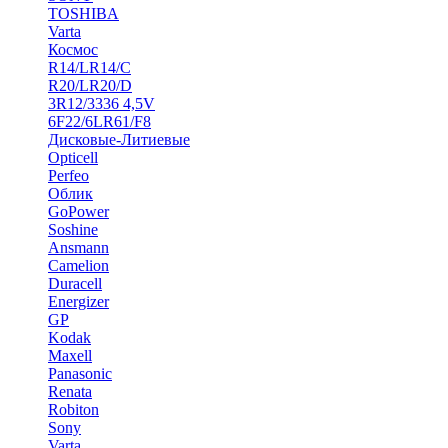
TOSHIBA
Varta
Космос
R14/LR14/C
R20/LR20/D
3R12/3336 4,5V
6F22/6LR61/F8
Дисковые-Литиевые
Opticell
Perfeo
Облик
GoPower
Soshine
Ansmann
Camelion
Duracell
Energizer
GP
Kodak
Maxell
Panasonic
Renata
Robiton
Sony
Varta