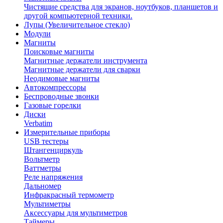
Чистящие средства для экранов, ноутбуков, планшетов и
другой компьютерной техники.
Лупы (Увеличительное стекло)
Модули
Магниты
Поисковые магниты
Магнитные держатели инструмента
Магнитные держатели для сварки
Неодимовые магниты
Автокомпрессоры
Беспроводные звонки
Газовые горелки
Диски
Verbatim
Измерительные приборы
USB тестеры
Штангенциркуль
Вольтметр
Ваттметры
Реле напряжения
Дальномер
Инфракрасный термометр
Мультиметры
Аксессуары для мультиметров
Таймеры