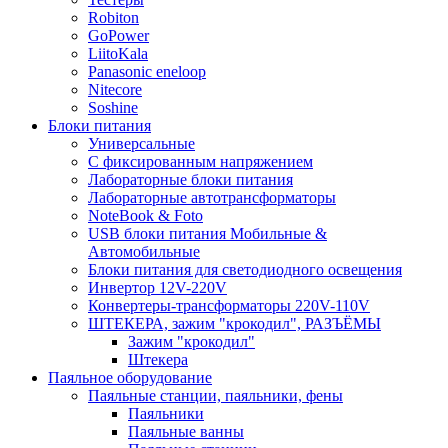
Robiton
GoPower
LiitoKala
Panasonic eneloop
Nitecore
Soshine
Блоки питания
Универсальные
C фиксированным напряжением
Лабораторные блоки питания
Лабораторные автотрансформаторы
NoteBook & Foto
USB блоки питания Мобильные &
Автомобильные
Блоки питания для светодиодного освещения
Инвертор 12V-220V
Конвертеры-трансформаторы 220V-110V
ШТЕКЕРА, зажим "крокодил", РАЗЪЁМЫ
Зажим "крокодил"
Штекера
Паяльное оборудование
Паяльные станции, паяльники, фены
Паяльники
Паяльные ванны