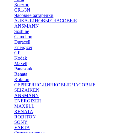
Космос
CR1/3N
Часовые батарейки
АЛКАЛИНОВЫЕ ЧАСОВЫЕ
ANSMANN
Soshine
Camelion
Duracell
Energizer
GP
Kodak
Maxell
Panasonic
Renata
Robiton
СЕРЯБРЯНО-ЦИНКОВЫЕ ЧАСОВЫЕ
SEIZAIKEN
ANSMANN
ENERGIZER
MAXELL
RENATA
ROBITON
SONY
VARTA
Фотолитиевые