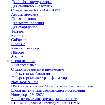
Для Li-Ion аккумуляторов
Для свинцово кислотных
Стандартные ААА/АА/С/D/F8
Автоматические
Для всех типов
Для восстановления
Для смартфонов
Тестеры
Robiton
GoPower
LiitoKala
Panasonic eneloop
Nitecore
Soshine
Блоки питания
Универсальные
C фиксированным напряжением
Лабораторные блоки питания
Лабораторные автотрансформаторы
NoteBook & Foto
USB блоки питания Мобильные & Автомобильные
Блоки питания для светодиодного освещения
Инвертор 12V-220V
Конвертеры-трансформаторы 220V-110V
ШТЕКЕРА, зажим "крокодил", РАЗЪЁМЫ