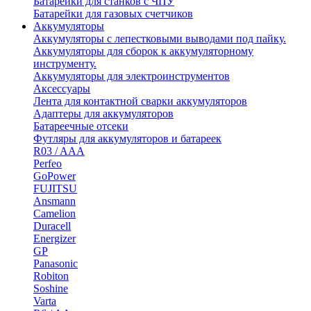
Батарейки для станков с ЧПУ
Батарейки для газовых счетчиков
Аккумуляторы
Аккумуляторы с лепестковыми выводами под пайку.
Аккумуляторы для сборок к аккумуляторному
инструменту.
Аккумуляторы для электроинструментов
Аксессуары
Лента для контактной сварки аккумуляторов
Адаптеры для аккумуляторов
Батареечные отсеки
Футляры для аккумуляторов и батареек
R03 / AAA
Perfeo
GoPower
FUJITSU
Ansmann
Camelion
Duracell
Energizer
GP
Panasonic
Robiton
Soshine
Varta