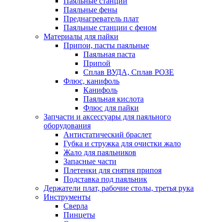
Паяльные станции
Паяльные фены
Преднагреватель плат
Паяльные станции с феном
Материалы для пайки
Припои, пасты паяльные
Паяльная паста
Припой
Сплав ВУДА, Сплав РОЗЕ
Флюс, канифоль
Канифоль
Паяльная кислота
Флюс для пайки
Запчасти и аксессуары для паяльного
оборудования
Антистатический браслет
Губка и стружка для очистки жало
Жало для паяльников
Запасные части
Плетенки для снятия припоя
Подставка под паяльник
Держатели плат, рабочие столы, третья рука
Инструменты
Сверла
Пинцеты