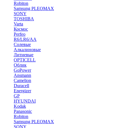
Robiton
Samsung PLEOMAX
SONY
TOSHIBA
Varta
Космос
Perfeo
R6/LR6/AA
Солевые
Алкалиновые
Литиевые
OPTICELL
Облик
GoPower
Ansmann
Camelion
Duracell
Energizer
GP
HYUNDAI
Kodak
Panasonic
Robiton
Samsung PLEOMAX
SONY