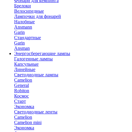
Фонари для кемпинга
Брелоки
Велосипедные
Лампочки для фонарей
Налобные
Ansmann
Garin
Стандартные
Garin
Ansman
Энергосберегающие лампы
Галогенные лампы
Капсульные
Линейные
Светодиодные лампы
Camelion
General
Robiton
Космос
Старт
Экономка
Светодиодные ленты
Camelion
Camelion mini
Экономка