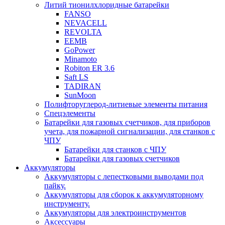
Литий тионилхлоридные батарейки
FANSO
NEVACELL
REVOLTA
EEMB
GoPower
Minamoto
Robiton ER 3.6
Saft LS
TADIRAN
SunMoon
Полифторуглерод-литиевые элементы питания
Спецэлементы
Батарейки для газовых счетчиков, для приборов
учета, для пожарной сигнализации, для станков с
ЧПУ
Батарейки для станков с ЧПУ
Батарейки для газовых счетчиков
Аккумуляторы
Аккумуляторы с лепестковыми выводами под
пайку.
Аккумуляторы для сборок к аккумуляторному
инструменту.
Аккумуляторы для электроинструментов
Аксессуары