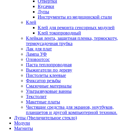
Отвертки
Кусачки
Лупы
Инструменты из медицинской стали
Клей
Клей для ремонта сенсорных модулей
Клей токопроводный
Клейкая лента, защитная пленка, термоскотч,
термоусадочная трубка
Лак для плат
Лампа УФ
Оловоотсос
Паста теплопроводная
Выжигатели по дереву
Пистолеты клеевые
Фиксатор резьбы
Смазочные материалы
Ультразвуковые ванны
Текстолит
Макетные платы
Чистящие средства для экранов, ноутбуков,
планшетов и другой компьютерной техники.
Лупы (Увеличительное стекло)
Модули
Магниты