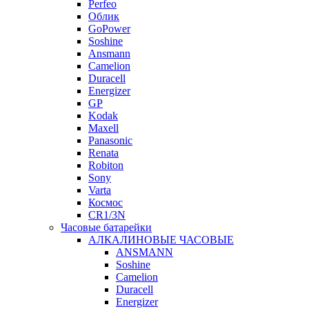
Perfeo
Облик
GoPower
Soshine
Ansmann
Camelion
Duracell
Energizer
GP
Kodak
Maxell
Panasonic
Renata
Robiton
Sony
Varta
Космос
CR1/3N
Часовые батарейки
АЛКАЛИНОВЫЕ ЧАСОВЫЕ
ANSMANN
Soshine
Camelion
Duracell
Energizer