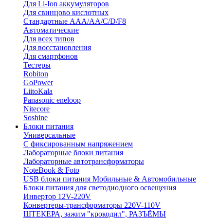
Для Li-Ion аккумуляторов
Для свинцово кислотных
Стандартные ААА/АА/С/D/F8
Автоматические
Для всех типов
Для восстановления
Для смартфонов
Тестеры
Robiton
GoPower
LiitoKala
Panasonic eneloop
Nitecore
Soshine
Блоки питания
Универсальные
C фиксированным напряжением
Лабораторные блоки питания
Лабораторные автотрансформаторы
NoteBook & Foto
USB блоки питания Мобильные & Автомобильные
Блоки питания для светодиодного освещения
Инвертор 12V-220V
Конвертеры-трансформаторы 220V-110V
ШТЕКЕРА, зажим "крокодил", РАЗЪЁМЫ