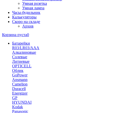
Умная розетка
Умная лампа
Часы-будильник
Калькуляторы
Скоро на складе
Архив
Корзина пуста
0
Батарейки
R03/LR03/AAA
Алкалиновые
Солевые
Литиевые
OPTICELL
Облик
GoPower
Ansmann
Camelion
Duracell
Energizer
GP
HYUNDAI
Kodak
Panasonic