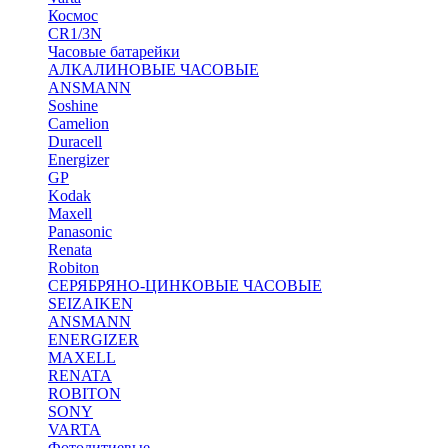
Космос
CR1/3N
Часовые батарейки
АЛКАЛИНОВЫЕ ЧАСОВЫЕ
ANSMANN
Soshine
Camelion
Duracell
Energizer
GP
Kodak
Maxell
Panasonic
Renata
Robiton
СЕРЯБРЯНО-ЦИНКОВЫЕ ЧАСОВЫЕ
SEIZAIKEN
ANSMANN
ENERGIZER
MAXELL
RENATA
ROBITON
SONY
VARTA
Фотолитиевые