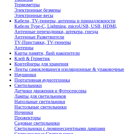
Термометры
Электронные безмены
Электронные весы
Кабели, TV-тюнеры, антенны и принадлежности
Кабели Type-C, Lightning, microUSB, USB, HDMI,
Антенные переходники, штекера, гнезда
Антенные Разветвители
TV-Приставки, TV-тюнеры
Антенны
Карты памяти, flash накопители
Клей & Герметик
Контейнеры для хранения
Ленты самоклеящиеся изоляционные & упаковочные
Наушники
Портативная аудиотехника
Светильники
Датчики движения и Фотосенсоры
Лампы для светильников
Напольные светильники
Настольные светильники
Ночники
Прожекторы
Садовые светильники
Светильники с люминесцентными лампами
Светодиодные Светильники