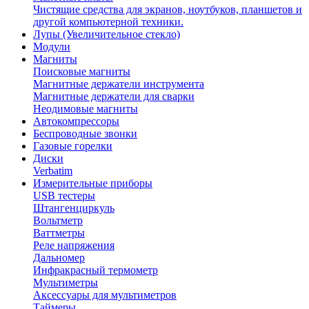
Чистящие средства для экранов, ноутбуков, планшетов и
другой компьютерной техники.
Лупы (Увеличительное стекло)
Модули
Магниты
Поисковые магниты
Магнитные держатели инструмента
Магнитные держатели для сварки
Неодимовые магниты
Автокомпрессоры
Беспроводные звонки
Газовые горелки
Диски
Verbatim
Измерительные приборы
USB тестеры
Штангенциркуль
Вольтметр
Ваттметры
Реле напряжения
Дальномер
Инфракрасный термометр
Мультиметры
Аксессуары для мультиметров
Таймеры