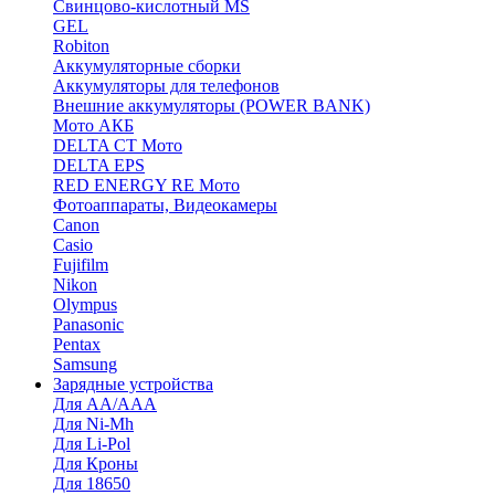
Cвинцово-кислотный MS
GEL
Robiton
Аккумуляторные сборки
Аккумуляторы для телефонов
Внешние аккумуляторы (POWER BANK)
Мото АКБ
DELTA CT Мото
DELTA EPS
RED ENERGY RE Мото
Фотоаппараты, Видеокамеры
Canon
Casio
Fujifilm
Nikon
Olympus
Panasonic
Pentax
Samsung
Зарядные устройства
Для AA/AAA
Для Ni-Mh
Для Li-Pol
Для Кроны
Для 18650