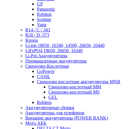
GP
Panasonic
Robiton
Soshine
Varta
R14 / C / 343
R20 / D /373
Крона
Li-ion 18650, 16340, 14500, 26650, 10440
LiFePO4 18650, 26650, 16340
Li-Pol Аккумуляторы
Промышленные аккумуляторы
Свинцово-Кислотные
GoPower
CASIL
Свинцово кислотные аккумуляторы MNB
Cвинцово-кислотный MM
Cвинцово-кислотный MS
GEL
Robiton
Аккумуляторные сборки
Аккумуляторы для телефонов
Внешние аккумуляторы (POWER BANK)
Мото АКБ
DELTA CT Мото