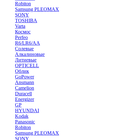
Robiton
Samsung PLEOMAX
SONY
TOSHIBA
Varta
Космос
Perfeo
R6/LR6/AA
Солевые
Алкалиновые
Литиевые
OPTICELL
Облик
GoPower
Ansmann
Camelion
Duracell
Energizer
GP
HYUNDAI
Kodak
Panasonic
Robiton
Samsung PLEOMAX
SONY