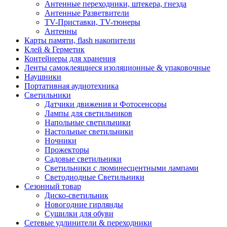
Антенные переходники, штекера, гнезда
Антенные Разветвители
TV-Приставки, TV-тюнеры
Антенны
Карты памяти, flash накопители
Клей & Герметик
Контейнеры для хранения
Ленты самоклеящиеся изоляционные & упаковочные
Наушники
Портативная аудиотехника
Светильники
Датчики движения и Фотосенсоры
Лампы для светильников
Напольные светильники
Настольные светильники
Ночники
Прожекторы
Садовые светильники
Светильники с люминесцентными лампами
Светодиодные Светильники
Сезонный товар
Диско-светильник
Новогодние гирлянды
Сушилки для обуви
Сетевые удлинители & переходники