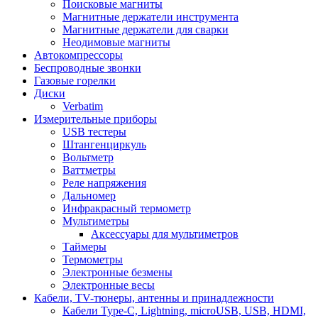
Поисковые магниты
Магнитные держатели инструмента
Магнитные держатели для сварки
Неодимовые магниты
Автокомпрессоры
Беспроводные звонки
Газовые горелки
Диски
Verbatim
Измерительные приборы
USB тестеры
Штангенциркуль
Вольтметр
Ваттметры
Реле напряжения
Дальномер
Инфракрасный термометр
Мультиметры
Аксессуары для мультиметров
Таймеры
Термометры
Электронные безмены
Электронные весы
Кабели, TV-тюнеры, антенны и принадлежности
Кабели Type-C, Lightning, microUSB, USB, HDMI,