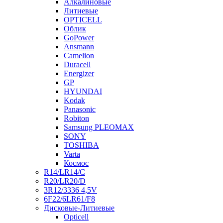
Алкалиновые
Литиевые
OPTICELL
Облик
GoPower
Ansmann
Camelion
Duracell
Energizer
GP
HYUNDAI
Kodak
Panasonic
Robiton
Samsung PLEOMAX
SONY
TOSHIBA
Varta
Космос
R14/LR14/C
R20/LR20/D
3R12/3336 4,5V
6F22/6LR61/F8
Дисковые-Литиевые
Opticell