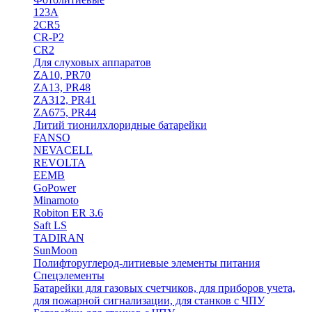
123A
2CR5
CR-P2
CR2
Для слуховых аппаратов
ZA10, PR70
ZA13, PR48
ZA312, PR41
ZA675, PR44
Литий тионилхлоридные батарейки
FANSO
NEVACELL
REVOLTA
EEMB
GoPower
Minamoto
Robiton ER 3.6
Saft LS
TADIRAN
SunMoon
Полифторуглерод-литиевые элементы питания
Спецэлементы
Батарейки для газовых счетчиков, для приборов учета,
для пожарной сигнализации, для станков с ЧПУ