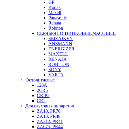
GP
Kodak
Maxell
Panasonic
Renata
Robiton
СЕРЯБРЯНО-ЦИНКОВЫЕ ЧАСОВЫЕ
SEIZAIKEN
ANSMANN
ENERGIZER
MAXELL
RENATA
ROBITON
SONY
VARTA
Фотолитиевые
123A
2CR5
CR-P2
CR2
Для слуховых аппаратов
ZA10, PR70
ZA13, PR48
ZA312, PR41
ZA675, PR44