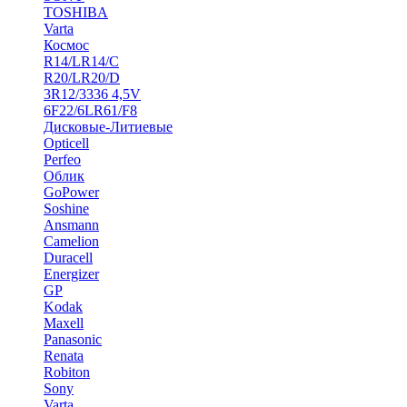
TOSHIBA
Varta
Космос
R14/LR14/C
R20/LR20/D
3R12/3336 4,5V
6F22/6LR61/F8
Дисковые-Литиевые
Opticell
Perfeo
Облик
GoPower
Soshine
Ansmann
Camelion
Duracell
Energizer
GP
Kodak
Maxell
Panasonic
Renata
Robiton
Sony
Varta