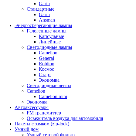
Garin
Стандартные
Garin
Ansman
Энергосберегающие лампы
Галогенные лампы
Капсульные
Линейные
Светодиодные лампы
Camelion
General
Robiton
Космос
Старт
Экономка
Светодиодные ленты
Camelion
Camelion mini
Экономка
Автоаксессуары
FM трансмиттер
Освежитель воздуха для автомобиля
Пакеты с замком (zip-lock)
Умный дом
Умный сетевой фильтр