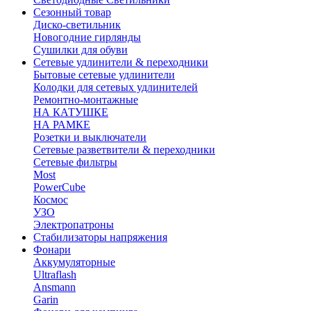
Сезонный товар
Диско-светильник
Новогодние гирлянды
Сушилки для обуви
Сетевые удлинители & переходники
Бытовые сетевые удлинители
Колодки для сетевых удлинителей
Ремонтно-монтажные
НА КАТУШКЕ
НА РАМКЕ
Розетки и выключатели
Сетевые разветвители & переходники
Сетевые фильтры
Most
PowerCube
Космос
УЗО
Электропатроны
Стабилизаторы напряжения
Фонари
Аккумуляторные
Ultraflash
Ansmann
Garin