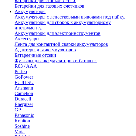
Батарейки для станков с ЧПУ
Батарейки для газовых счетчиков
Аккумуляторы
Аккумуляторы с лепестковыми выводами под пайку.
Аккумуляторы для сборок к аккумуляторному
инструменту.
Аккумуляторы для электроинструментов
Аксессуары
Лента для контактной сварки аккумуляторов
Адаптеры для аккумуляторов
Батареечные отсеки
Футляры для аккумуляторов и батареек
R03 / AAA
Perfeo
GoPower
FUJITSU
Ansmann
Camelion
Duracell
Energizer
GP
Panasonic
Robiton
Soshine
Varta