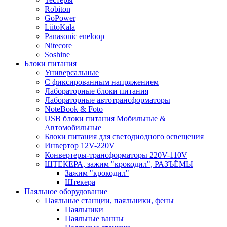
Robiton
GoPower
LiitoKala
Panasonic eneloop
Nitecore
Soshine
Блоки питания
Универсальные
C фиксированным напряжением
Лабораторные блоки питания
Лабораторные автотрансформаторы
NoteBook & Foto
USB блоки питания Мобильные &
Автомобильные
Блоки питания для светодиодного освещения
Инвертор 12V-220V
Конвертеры-трансформаторы 220V-110V
ШТЕКЕРА, зажим "крокодил", РАЗЪЁМЫ
Зажим "крокодил"
Штекера
Паяльное оборудование
Паяльные станции, паяльники, фены
Паяльники
Паяльные ванны