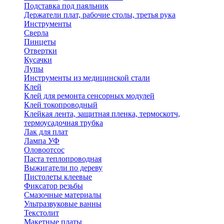
Подставка под паяльник
Держатели плат, рабочие столы, третья рука
Инструменты
Сверла
Пинцеты
Отвертки
Кусачки
Лупы
Инструменты из медицинской стали
Клей
Клей для ремонта сенсорных модулей
Клей токопроводный
Клейкая лента, защитная пленка, термоскотч,
термоусадочная трубка
Лак для плат
Лампа УФ
Оловоотсос
Паста теплопроводная
Выжигатели по дереву
Пистолеты клеевые
Фиксатор резьбы
Смазочные материалы
Ультразвуковые ванны
Текстолит
Макетные платы