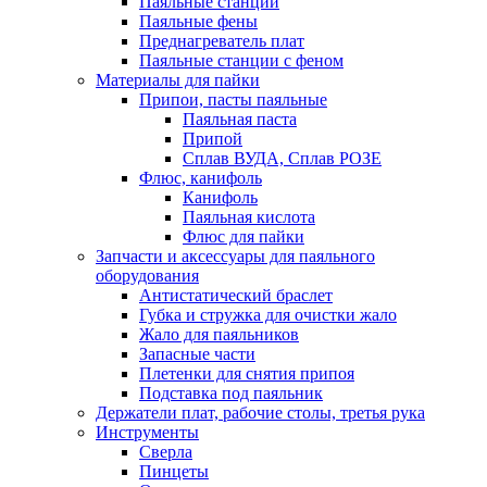
Паяльные станции
Паяльные фены
Преднагреватель плат
Паяльные станции с феном
Материалы для пайки
Припои, пасты паяльные
Паяльная паста
Припой
Сплав ВУДА, Сплав РОЗЕ
Флюс, канифоль
Канифоль
Паяльная кислота
Флюс для пайки
Запчасти и аксессуары для паяльного
оборудования
Антистатический браслет
Губка и стружка для очистки жало
Жало для паяльников
Запасные части
Плетенки для снятия припоя
Подставка под паяльник
Держатели плат, рабочие столы, третья рука
Инструменты
Сверла
Пинцеты