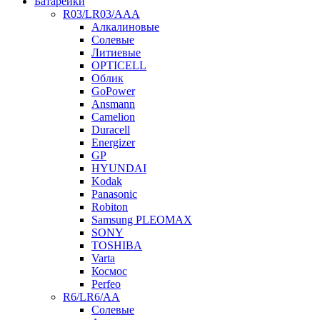
Батарейки
R03/LR03/AAA
Алкалиновые
Солевые
Литиевые
OPTICELL
Облик
GoPower
Ansmann
Camelion
Duracell
Energizer
GP
HYUNDAI
Kodak
Panasonic
Robiton
Samsung PLEOMAX
SONY
TOSHIBA
Varta
Космос
Perfeo
R6/LR6/AA
Солевые