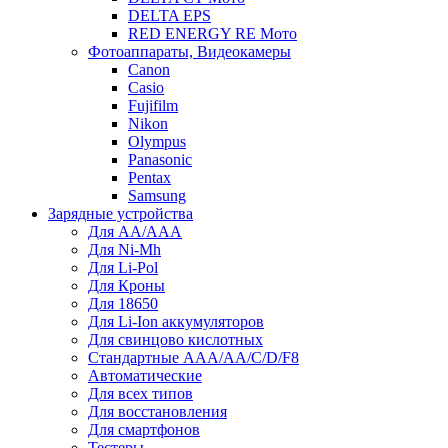
DELTA EPS
RED ENERGY RE Мото
Фотоаппараты, Видеокамеры
Canon
Casio
Fujifilm
Nikon
Olympus
Panasonic
Pentax
Samsung
Зарядные устройства
Для AA/AAA
Для Ni-Mh
Для Li-Pol
Для Кроны
Для 18650
Для Li-Ion аккумуляторов
Для свинцово кислотных
Стандартные ААА/АА/С/D/F8
Автоматические
Для всех типов
Для восстановления
Для смартфонов
Тестеры