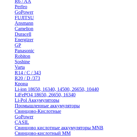
R6 / AA
Perfeo
GoPower
FUJITSU
Ansmann
Camelion
Duracell
Energizer
GP
Panasonic
Robiton
Soshine
Varta
R14 / C / 343
R20 / D /373
Крона
Li-ion 18650, 16340, 14500, 26650, 10440
LiFePO4 18650, 26650, 16340
Li-Pol Аккумуляторы
Промышленные аккумуляторы
Свинцово-Кислотные
GoPower
CASIL
Свинцово кислотные аккумуляторы MNB
Cвинцово-кислотный MM