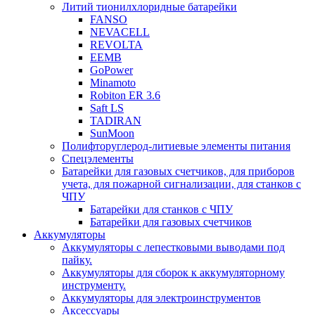
Литий тионилхлоридные батарейки
FANSO
NEVACELL
REVOLTA
EEMB
GoPower
Minamoto
Robiton ER 3.6
Saft LS
TADIRAN
SunMoon
Полифторуглерод-литиевые элементы питания
Спецэлементы
Батарейки для газовых счетчиков, для приборов
учета, для пожарной сигнализации, для станков с
ЧПУ
Батарейки для станков с ЧПУ
Батарейки для газовых счетчиков
Аккумуляторы
Аккумуляторы с лепестковыми выводами под
пайку.
Аккумуляторы для сборок к аккумуляторному
инструменту.
Аккумуляторы для электроинструментов
Аксессуары