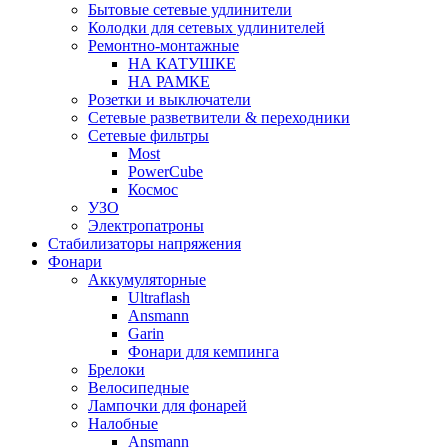
Бытовые сетевые удлинители
Колодки для сетевых удлинителей
Ремонтно-монтажные
НА КАТУШКЕ
НА РАМКЕ
Розетки и выключатели
Сетевые разветвители & переходники
Сетевые фильтры
Most
PowerCube
Космос
УЗО
Электропатроны
Стабилизаторы напряжения
Фонари
Аккумуляторные
Ultraflash
Ansmann
Garin
Фонари для кемпинга
Брелоки
Велосипедные
Лампочки для фонарей
Налобные
Ansmann