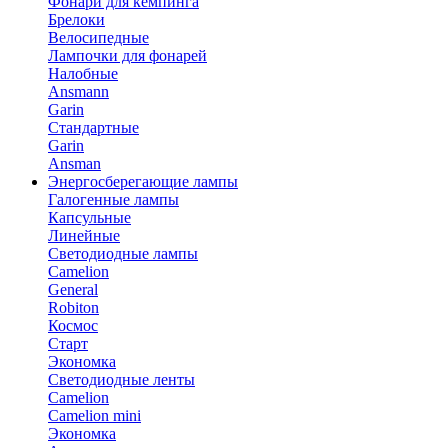
Фонари для кемпинга
Брелоки
Велосипедные
Лампочки для фонарей
Налобные
Ansmann
Garin
Стандартные
Garin
Ansman
Энергосберегающие лампы
Галогенные лампы
Капсульные
Линейные
Светодиодные лампы
Camelion
General
Robiton
Космос
Старт
Экономка
Светодиодные ленты
Camelion
Camelion mini
Экономка