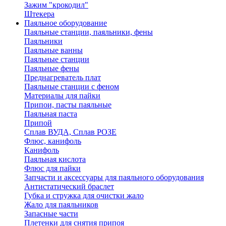
Зажим "крокодил"
Штекера
Паяльное оборудование
Паяльные станции, паяльники, фены
Паяльники
Паяльные ванны
Паяльные станции
Паяльные фены
Преднагреватель плат
Паяльные станции с феном
Материалы для пайки
Припои, пасты паяльные
Паяльная паста
Припой
Сплав ВУДА, Сплав РОЗЕ
Флюс, канифоль
Канифоль
Паяльная кислота
Флюс для пайки
Запчасти и аксессуары для паяльного оборудования
Антистатический браслет
Губка и стружка для очистки жало
Жало для паяльников
Запасные части
Плетенки для снятия припоя