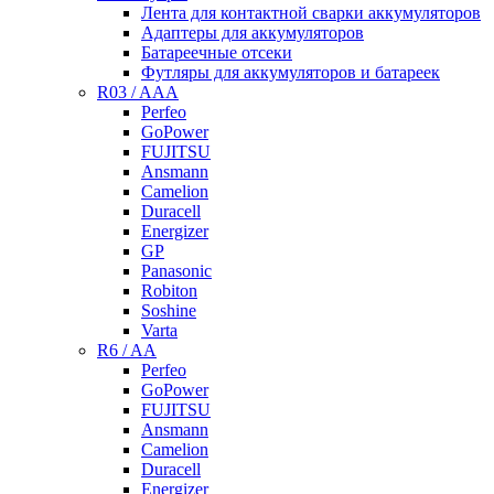
Лента для контактной сварки аккумуляторов
Адаптеры для аккумуляторов
Батареечные отсеки
Футляры для аккумуляторов и батареек
R03 / AAA
Perfeo
GoPower
FUJITSU
Ansmann
Camelion
Duracell
Energizer
GP
Panasonic
Robiton
Soshine
Varta
R6 / AA
Perfeo
GoPower
FUJITSU
Ansmann
Camelion
Duracell
Energizer