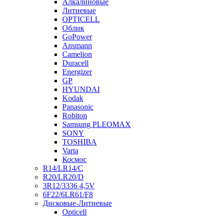
Алкалиновые
Литиевые
OPTICELL
Облик
GoPower
Ansmann
Camelion
Duracell
Energizer
GP
HYUNDAI
Kodak
Panasonic
Robiton
Samsung PLEOMAX
SONY
TOSHIBA
Varta
Космос
R14/LR14/C
R20/LR20/D
3R12/3336 4,5V
6F22/6LR61/F8
Дисковые-Литиевые
Opticell