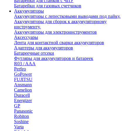
Батарейки для станков с ЧПУ
Батарейки для газовых счетчиков
Аккумуляторы
Аккумуляторы с лепестковыми выводами под пайку.
Аккумуляторы для сборок к аккумуляторному
инструменту.
Аккумуляторы для электроинструментов
Аксессуары
Лента для контактной сварки аккумуляторов
Адаптеры для аккумуляторов
Батареечные отсеки
Футляры для аккумуляторов и батареек
R03 / AAA
Perfeo
GoPower
FUJITSU
Ansmann
Camelion
Duracell
Energizer
GP
Panasonic
Robiton
Soshine
Varta