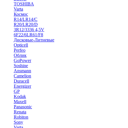
TOSHIBA
Varta
Космос
R14/LR14/C
R20/LR20/D
3R12/3336 4,5V
6F22/6LR61/F8
Дисковые-Литиевые
Opticell
Perfeo
Облик
GoPower
Soshine
Ansmann
Camelion
Duracell
Energizer
GP
Kodak
Maxell
Panasonic
Renata
Robiton
Sony
Varta