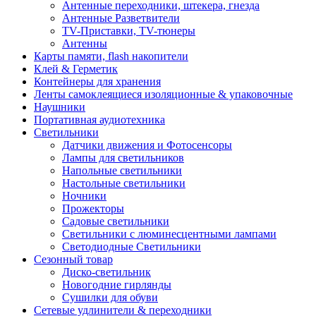
Антенные переходники, штекера, гнезда
Антенные Разветвители
TV-Приставки, TV-тюнеры
Антенны
Карты памяти, flash накопители
Клей & Герметик
Контейнеры для хранения
Ленты самоклеящиеся изоляционные & упаковочные
Наушники
Портативная аудиотехника
Светильники
Датчики движения и Фотосенсоры
Лампы для светильников
Напольные светильники
Настольные светильники
Ночники
Прожекторы
Садовые светильники
Светильники с люминесцентными лампами
Светодиодные Светильники
Сезонный товар
Диско-светильник
Новогодние гирлянды
Сушилки для обуви
Сетевые удлинители & переходники