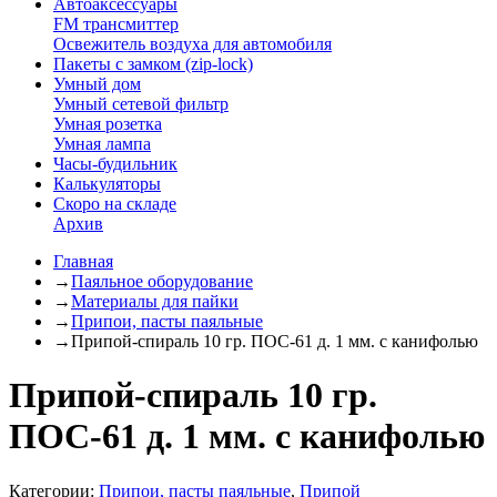
Автоаксессуары
FM трансмиттер
Освежитель воздуха для автомобиля
Пакеты с замком (zip-lock)
Умный дом
Умный сетевой фильтр
Умная розетка
Умная лампа
Часы-будильник
Калькуляторы
Скоро на складе
Архив
Главная
→
Паяльное оборудование
→
Материалы для пайки
→
Припои, пасты паяльные
→
Припой-спираль 10 гр. ПОС-61 д. 1 мм. с канифолью
Припой-спираль 10 гр.
ПОС-61 д. 1 мм. с канифолью
Категории:
Припои, пасты паяльные
,
Припой