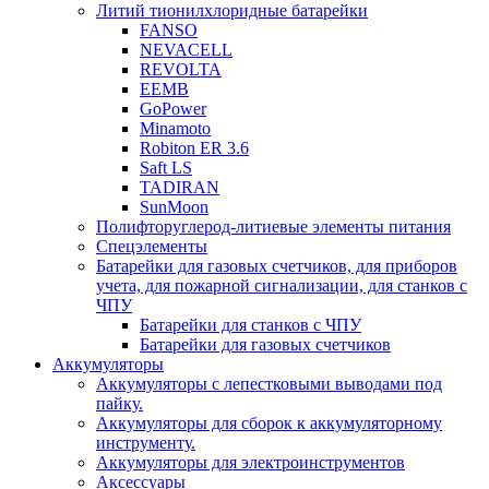
Литий тионилхлоридные батарейки
FANSO
NEVACELL
REVOLTA
EEMB
GoPower
Minamoto
Robiton ER 3.6
Saft LS
TADIRAN
SunMoon
Полифторуглерод-литиевые элементы питания
Спецэлементы
Батарейки для газовых счетчиков, для приборов
учета, для пожарной сигнализации, для станков с
ЧПУ
Батарейки для станков с ЧПУ
Батарейки для газовых счетчиков
Аккумуляторы
Аккумуляторы с лепестковыми выводами под
пайку.
Аккумуляторы для сборок к аккумуляторному
инструменту.
Аккумуляторы для электроинструментов
Аксессуары