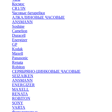
Космос
CR1/3N
Часовые батарейки
АЛКАЛИНОВЫЕ ЧАСОВЫЕ
ANSMANN
Soshine
Camelion
Duracell
Energizer
GP
Kodak
Maxell
Panasonic
Renata
Robiton
СЕРЯБРЯНО-ЦИНКОВЫЕ ЧАСОВЫЕ
SEIZAIKEN
ANSMANN
ENERGIZER
MAXELL
RENATA
ROBITON
SONY
VARTA
Фотолитиевые