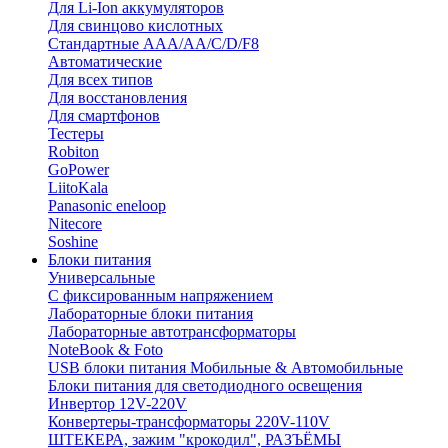
Для Li-Ion аккумуляторов
Для свинцово кислотных
Стандартные ААА/АА/С/D/F8
Автоматические
Для всех типов
Для восстановления
Для смартфонов
Тестеры
Robiton
GoPower
LiitoKala
Panasonic eneloop
Nitecore
Soshine
Блоки питания
Универсальные
C фиксированным напряжением
Лабораторные блоки питания
Лабораторные автотрансформаторы
NoteBook & Foto
USB блоки питания Мобильные & Автомобильные
Блоки питания для светодиодного освещения
Инвертор 12V-220V
Конвертеры-трансформаторы 220V-110V
ШТЕКЕРА, зажим "крокодил", РАЗЪЁМЫ