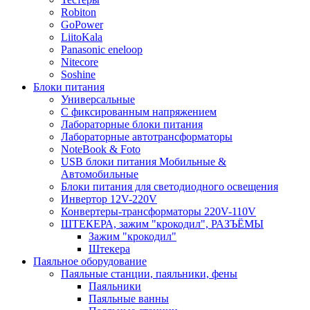
Robiton
GoPower
LiitoKala
Panasonic eneloop
Nitecore
Soshine
Блоки питания
Универсальные
C фиксированным напряжением
Лабораторные блоки питания
Лабораторные автотрансформаторы
NoteBook & Foto
USB блоки питания Мобильные &
Автомобильные
Блоки питания для светодиодного освещения
Инвертор 12V-220V
Конвертеры-трансформаторы 220V-110V
ШТЕКЕРА, зажим "крокодил", РАЗЪЁМЫ
Зажим "крокодил"
Штекера
Паяльное оборудование
Паяльные станции, паяльники, фены
Паяльники
Паяльные ванны