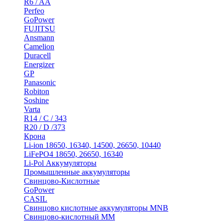
R6 / AA
Perfeo
GoPower
FUJITSU
Ansmann
Camelion
Duracell
Energizer
GP
Panasonic
Robiton
Soshine
Varta
R14 / C / 343
R20 / D /373
Крона
Li-ion 18650, 16340, 14500, 26650, 10440
LiFePO4 18650, 26650, 16340
Li-Pol Аккумуляторы
Промышленные аккумуляторы
Свинцово-Кислотные
GoPower
CASIL
Свинцово кислотные аккумуляторы MNB
Cвинцово-кислотный MM