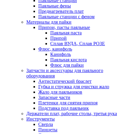
Паяльные станции
Паяльные фены
Преднагреватель плат
Паяльные станции с феном
Материалы для пайки
Припои, пасты паяльные
Паяльная паста
Припой
Сплав ВУДА, Сплав РОЗЕ
Флюс, канифоль
Канифоль
Паяльная кислота
Флюс для пайки
Запчасти и аксессуары для паяльного
оборудования
Антистатический браслет
Губка и стружка для очистки жало
Жало для паяльников
Запасные части
Плетенки для снятия припоя
Подставка под паяльник
Держатели плат, рабочие столы, третья рука
Инструменты
Сверла
Пинцеты