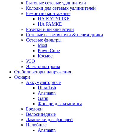
Бытовые сетевые удлинители
Колодки для сетевых удлинителей
Ремонтно-монтажные
НА КАТУШКЕ
НА РАМКЕ
Розетки и выключатели
Сетевые разветвители & переходники
Сетевые фильтры
Most
PowerCube
Космос
УЗО
Электропатроны
Стабилизаторы напряжения
Фонари
Аккумуляторные
Ultraflash
Ansmann
Garin
Фонари для кемпинга
Брелоки
Велосипедные
Лампочки для фонарей
Налобные
Ansmann