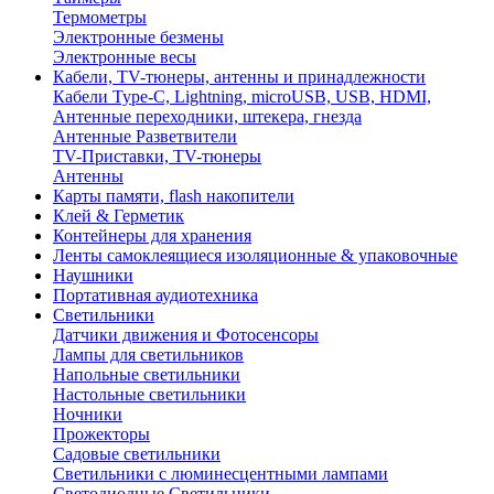
Термометры
Электронные безмены
Электронные весы
Кабели, TV-тюнеры, антенны и принадлежности
Кабели Type-C, Lightning, microUSB, USB, HDMI,
Антенные переходники, штекера, гнезда
Антенные Разветвители
TV-Приставки, TV-тюнеры
Антенны
Карты памяти, flash накопители
Клей & Герметик
Контейнеры для хранения
Ленты самоклеящиеся изоляционные & упаковочные
Наушники
Портативная аудиотехника
Светильники
Датчики движения и Фотосенсоры
Лампы для светильников
Напольные светильники
Настольные светильники
Ночники
Прожекторы
Садовые светильники
Светильники с люминесцентными лампами
Светодиодные Светильники