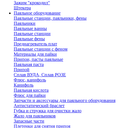
Зажим "крокодил"
Штекера
Паяльное оборудование
Паяльные станции, паяльники, фены
Паяльники
Паяльные ванны
Паяльные станции
Паяльные фены
Преднагреватель плат
Паяльные станции с феном
Материалы для пайки
Припои, пасты паяльные
Паяльная паста
Припой
Сплав ВУДА, Сплав РОЗЕ
Флюс, канифоль
Канифоль
Паяльная кислота
Флюс для пайки
Запчасти и аксессуары для паяльного оборудования
Антистатический браслет
Губка и стружка для очистки жало
Жало для паяльников
Запасные части
Плетенки для снятия припоя