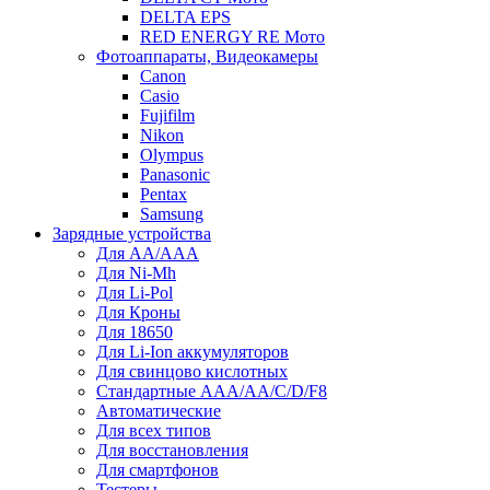
DELTA EPS
RED ENERGY RE Мото
Фотоаппараты, Видеокамеры
Canon
Casio
Fujifilm
Nikon
Olympus
Panasonic
Pentax
Samsung
Зарядные устройства
Для AA/AAA
Для Ni-Mh
Для Li-Pol
Для Кроны
Для 18650
Для Li-Ion аккумуляторов
Для свинцово кислотных
Стандартные ААА/АА/С/D/F8
Автоматические
Для всех типов
Для восстановления
Для смартфонов
Тестеры