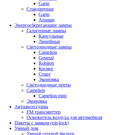
Garin
Стандартные
Garin
Ansman
Энергосберегающие лампы
Галогенные лампы
Капсульные
Линейные
Светодиодные лампы
Camelion
General
Robiton
Космос
Старт
Экономка
Светодиодные ленты
Camelion
Camelion mini
Экономка
Автоаксессуары
FM трансмиттер
Освежитель воздуха для автомобиля
Пакеты с замком (zip-lock)
Умный дом
Умный сетевой фильтр