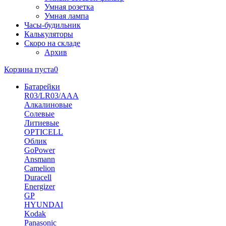
Умная розетка
Умная лампа
Часы-будильник
Калькуляторы
Скоро на складе
Архив
Корзина пуста
0
Батарейки
R03/LR03/AAA
Алкалиновые
Солевые
Литиевые
OPTICELL
Облик
GoPower
Ansmann
Camelion
Duracell
Energizer
GP
HYUNDAI
Kodak
Panasonic