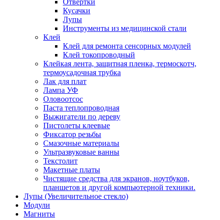
Отвертки
Кусачки
Лупы
Инструменты из медицинской стали
Клей
Клей для ремонта сенсорных модулей
Клей токопроводный
Клейкая лента, защитная пленка, термоскотч,
термоусадочная трубка
Лак для плат
Лампа УФ
Оловоотсос
Паста теплопроводная
Выжигатели по дереву
Пистолеты клеевые
Фиксатор резьбы
Смазочные материалы
Ультразвуковые ванны
Текстолит
Макетные платы
Чистящие средства для экранов, ноутбуков,
планшетов и другой компьютерной техники.
Лупы (Увеличительное стекло)
Модули
Магниты