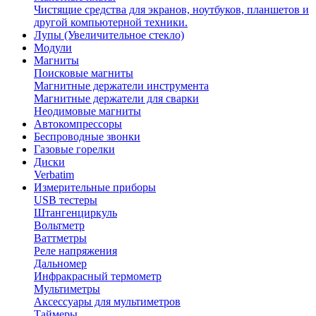
Чистящие средства для экранов, ноутбуков, планшетов и
другой компьютерной техники.
Лупы (Увеличительное стекло)
Модули
Магниты
Поисковые магниты
Магнитные держатели инструмента
Магнитные держатели для сварки
Неодимовые магниты
Автокомпрессоры
Беспроводные звонки
Газовые горелки
Диски
Verbatim
Измерительные приборы
USB тестеры
Штангенциркуль
Вольтметр
Ваттметры
Реле напряжения
Дальномер
Инфракрасный термометр
Мультиметры
Аксессуары для мультиметров
Таймеры