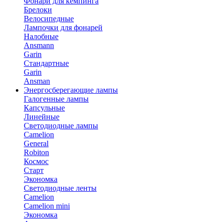
Фонари для кемпинга
Брелоки
Велосипедные
Лампочки для фонарей
Налобные
Ansmann
Garin
Стандартные
Garin
Ansman
Энергосберегающие лампы
Галогенные лампы
Капсульные
Линейные
Светодиодные лампы
Camelion
General
Robiton
Космос
Старт
Экономка
Светодиодные ленты
Camelion
Camelion mini
Экономка