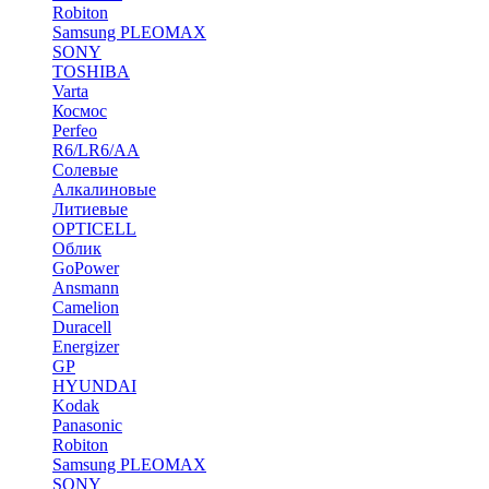
Robiton
Samsung PLEOMAX
SONY
TOSHIBA
Varta
Космос
Perfeo
R6/LR6/AA
Солевые
Алкалиновые
Литиевые
OPTICELL
Облик
GoPower
Ansmann
Camelion
Duracell
Energizer
GP
HYUNDAI
Kodak
Panasonic
Robiton
Samsung PLEOMAX
SONY