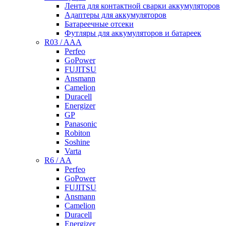
Лента для контактной сварки аккумуляторов
Адаптеры для аккумуляторов
Батареечные отсеки
Футляры для аккумуляторов и батареек
R03 / AAA
Perfeo
GoPower
FUJITSU
Ansmann
Camelion
Duracell
Energizer
GP
Panasonic
Robiton
Soshine
Varta
R6 / AA
Perfeo
GoPower
FUJITSU
Ansmann
Camelion
Duracell
Energizer