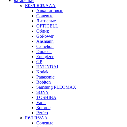
Батарейки
R03/LR03/AAA
Алкалиновые
Солевые
Литиевые
OPTICELL
Облик
GoPower
Ansmann
Camelion
Duracell
Energizer
GP
HYUNDAI
Kodak
Panasonic
Robiton
Samsung PLEOMAX
SONY
TOSHIBA
Varta
Космос
Perfeo
R6/LR6/AA
Солевые