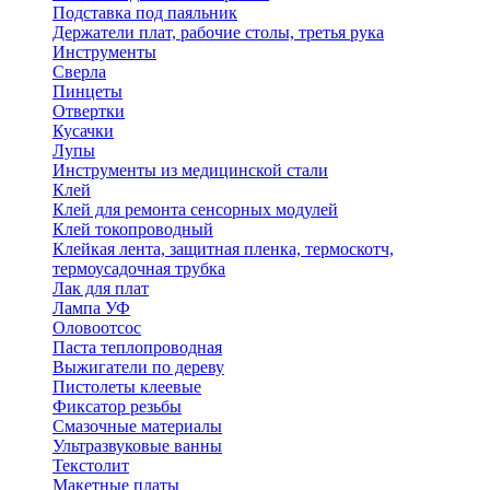
Подставка под паяльник
Держатели плат, рабочие столы, третья рука
Инструменты
Сверла
Пинцеты
Отвертки
Кусачки
Лупы
Инструменты из медицинской стали
Клей
Клей для ремонта сенсорных модулей
Клей токопроводный
Клейкая лента, защитная пленка, термоскотч,
термоусадочная трубка
Лак для плат
Лампа УФ
Оловоотсос
Паста теплопроводная
Выжигатели по дереву
Пистолеты клеевые
Фиксатор резьбы
Смазочные материалы
Ультразвуковые ванны
Текстолит
Макетные платы