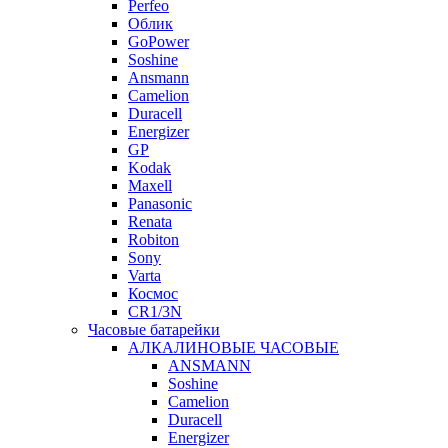
Perfeo
Облик
GoPower
Soshine
Ansmann
Camelion
Duracell
Energizer
GP
Kodak
Maxell
Panasonic
Renata
Robiton
Sony
Varta
Космос
CR1/3N
Часовые батарейки
АЛКАЛИНОВЫЕ ЧАСОВЫЕ
ANSMANN
Soshine
Camelion
Duracell
Energizer