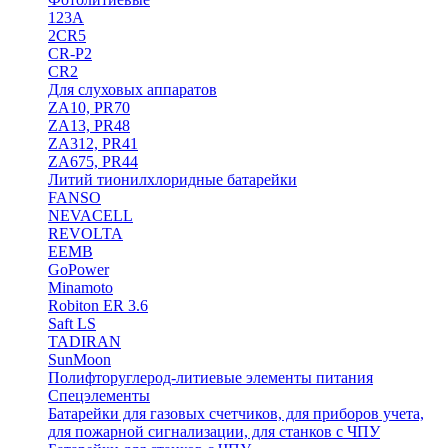
123A
2CR5
CR-P2
CR2
Для слуховых аппаратов
ZA10, PR70
ZA13, PR48
ZA312, PR41
ZA675, PR44
Литий тионилхлоридные батарейки
FANSO
NEVACELL
REVOLTA
EEMB
GoPower
Minamoto
Robiton ER 3.6
Saft LS
TADIRAN
SunMoon
Полифторуглерод-литиевые элементы питания
Спецэлементы
Батарейки для газовых счетчиков, для приборов учета,
для пожарной сигнализации, для станков с ЧПУ