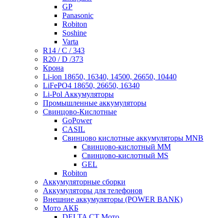
GP
Panasonic
Robiton
Soshine
Varta
R14 / C / 343
R20 / D /373
Крона
Li-ion 18650, 16340, 14500, 26650, 10440
LiFePO4 18650, 26650, 16340
Li-Pol Аккумуляторы
Промышленные аккумуляторы
Свинцово-Кислотные
GoPower
CASIL
Свинцово кислотные аккумуляторы MNB
Cвинцово-кислотный MM
Cвинцово-кислотный MS
GEL
Robiton
Аккумуляторные сборки
Аккумуляторы для телефонов
Внешние аккумуляторы (POWER BANK)
Мото АКБ
DELTA CT Мото