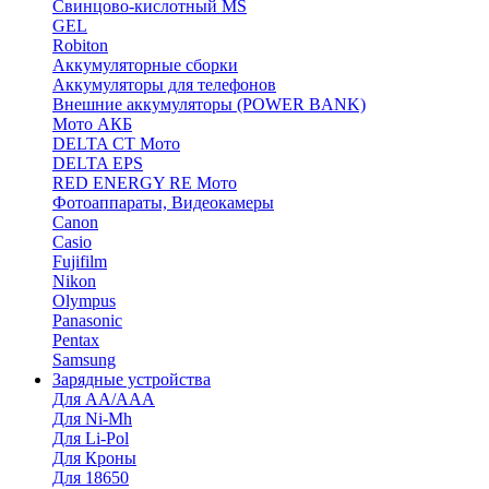
Cвинцово-кислотный MS
GEL
Robiton
Аккумуляторные сборки
Аккумуляторы для телефонов
Внешние аккумуляторы (POWER BANK)
Мото АКБ
DELTA CT Мото
DELTA EPS
RED ENERGY RE Мото
Фотоаппараты, Видеокамеры
Canon
Casio
Fujifilm
Nikon
Olympus
Panasonic
Pentax
Samsung
Зарядные устройства
Для AA/AAA
Для Ni-Mh
Для Li-Pol
Для Кроны
Для 18650