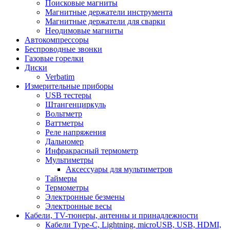
Поисковые магниты
Магнитные держатели инструмента
Магнитные держатели для сварки
Неодимовые магниты
Автокомпрессоры
Беспроводные звонки
Газовые горелки
Диски
Verbatim
Измерительные приборы
USB тестеры
Штангенциркуль
Вольтметр
Ваттметры
Реле напряжения
Дальномер
Инфракрасный термометр
Мультиметры
Аксессуары для мультиметров
Таймеры
Термометры
Электронные безмены
Электронные весы
Кабели, TV-тюнеры, антенны и принадлежности
Кабели Type-C, Lightning, microUSB, USB, HDMI,