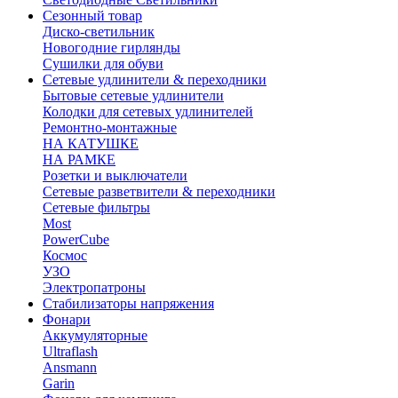
Сезонный товар
Диско-светильник
Новогодние гирлянды
Сушилки для обуви
Сетевые удлинители & переходники
Бытовые сетевые удлинители
Колодки для сетевых удлинителей
Ремонтно-монтажные
НА КАТУШКЕ
НА РАМКЕ
Розетки и выключатели
Сетевые разветвители & переходники
Сетевые фильтры
Most
PowerCube
Космос
УЗО
Электропатроны
Стабилизаторы напряжения
Фонари
Аккумуляторные
Ultraflash
Ansmann
Garin