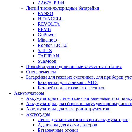
ZA675, PR44
Литий тионилхлоридные батарейки
FANSO
NEVACELL
REVOLTA
EEMB
GoPower
Minamoto
Robiton ER 3.6
Saft LS
TADIRAN
SunMoon
Полифторуглерод-литиевые элементы питания
Спецэлементы
Батарейки для газовых счетчиков, для приборов уче
Батарейки для станков с ЧПУ
Батарейки для газовых счетчиков
Аккумуляторы
Аккумуляторы с лепестковыми выводами под пайку
Аккумуляторы для сборок к аккумуляторному инстр
Аккумуляторы для электроинструментов
Аксессуары
Лента для контактной сварки аккумуляторов
Адаптеры для аккумуляторов
Батареечные отсеки