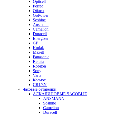
Opticell
Perfeo
Облик
GoPower
Soshine
Ansmann
Camelion
Duracell
Energizer
GP
Kodak
Maxell
Panasonic
Renata
Robiton
Sony
Varta
Космос
CR1/3N
Часовые батарейки
АЛКАЛИНОВЫЕ ЧАСОВЫЕ
ANSMANN
Soshine
Camelion
Duracell