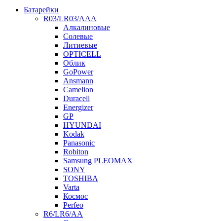
Батарейки
R03/LR03/AAA
Алкалиновые
Солевые
Литиевые
OPTICELL
Облик
GoPower
Ansmann
Camelion
Duracell
Energizer
GP
HYUNDAI
Kodak
Panasonic
Robiton
Samsung PLEOMAX
SONY
TOSHIBA
Varta
Космос
Perfeo
R6/LR6/AA