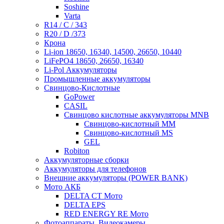
Soshine
Varta
R14 / C / 343
R20 / D /373
Крона
Li-ion 18650, 16340, 14500, 26650, 10440
LiFePO4 18650, 26650, 16340
Li-Pol Аккумуляторы
Промышленные аккумуляторы
Свинцово-Кислотные
GoPower
CASIL
Свинцово кислотные аккумуляторы MNB
Cвинцово-кислотный MM
Cвинцово-кислотный MS
GEL
Robiton
Аккумуляторные сборки
Аккумуляторы для телефонов
Внешние аккумуляторы (POWER BANK)
Мото АКБ
DELTA CT Мото
DELTA EPS
RED ENERGY RE Мото
Фотоаппараты, Видеокамеры