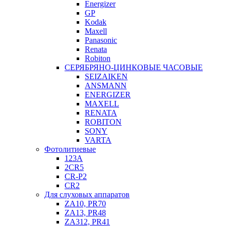
Energizer
GP
Kodak
Maxell
Panasonic
Renata
Robiton
СЕРЯБРЯНО-ЦИНКОВЫЕ ЧАСОВЫЕ
SEIZAIKEN
ANSMANN
ENERGIZER
MAXELL
RENATA
ROBITON
SONY
VARTA
Фотолитиевые
123A
2CR5
CR-P2
CR2
Для слуховых аппаратов
ZA10, PR70
ZA13, PR48
ZA312, PR41