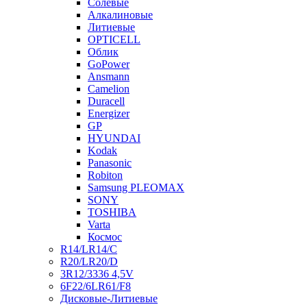
Солевые
Алкалиновые
Литиевые
OPTICELL
Облик
GoPower
Ansmann
Camelion
Duracell
Energizer
GP
HYUNDAI
Kodak
Panasonic
Robiton
Samsung PLEOMAX
SONY
TOSHIBA
Varta
Космос
R14/LR14/C
R20/LR20/D
3R12/3336 4,5V
6F22/6LR61/F8
Дисковые-Литиевые