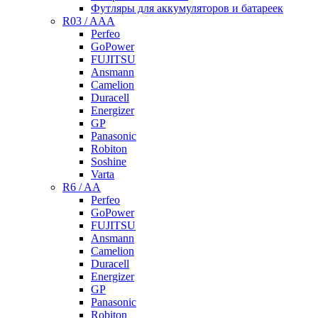
Футляры для аккумуляторов и батареек
R03 / AAA
Perfeo
GoPower
FUJITSU
Ansmann
Camelion
Duracell
Energizer
GP
Panasonic
Robiton
Soshine
Varta
R6 / AA
Perfeo
GoPower
FUJITSU
Ansmann
Camelion
Duracell
Energizer
GP
Panasonic
Robiton