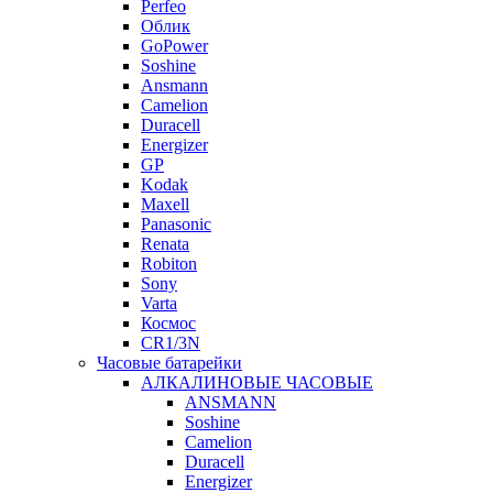
Perfeo
Облик
GoPower
Soshine
Ansmann
Camelion
Duracell
Energizer
GP
Kodak
Maxell
Panasonic
Renata
Robiton
Sony
Varta
Космос
CR1/3N
Часовые батарейки
АЛКАЛИНОВЫЕ ЧАСОВЫЕ
ANSMANN
Soshine
Camelion
Duracell
Energizer