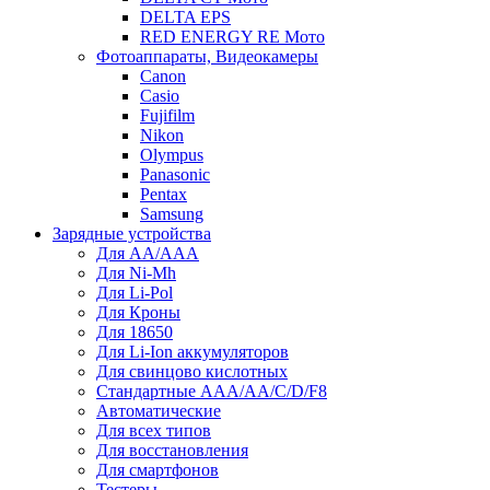
DELTA EPS
RED ENERGY RE Мото
Фотоаппараты, Видеокамеры
Canon
Casio
Fujifilm
Nikon
Olympus
Panasonic
Pentax
Samsung
Зарядные устройства
Для AA/AAA
Для Ni-Mh
Для Li-Pol
Для Кроны
Для 18650
Для Li-Ion аккумуляторов
Для свинцово кислотных
Стандартные ААА/АА/С/D/F8
Автоматические
Для всех типов
Для восстановления
Для смартфонов
Тестеры