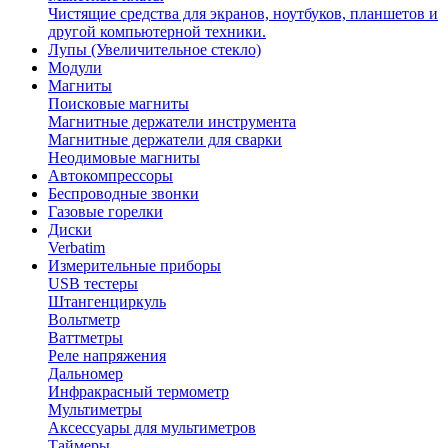
Чистящие средства для экранов, ноутбуков, планшетов и
другой компьютерной техники.
Лупы (Увеличительное стекло)
Модули
Магниты
Поисковые магниты
Магнитные держатели инструмента
Магнитные держатели для сварки
Неодимовые магниты
Автокомпрессоры
Беспроводные звонки
Газовые горелки
Диски
Verbatim
Измерительные приборы
USB тестеры
Штангенциркуль
Вольтметр
Ваттметры
Реле напряжения
Дальномер
Инфракрасный термометр
Мультиметры
Аксессуары для мультиметров
Таймеры