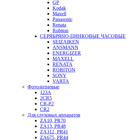
GP
Kodak
Maxell
Panasonic
Renata
Robiton
СЕРЯБРЯНО-ЦИНКОВЫЕ ЧАСОВЫЕ
SEIZAIKEN
ANSMANN
ENERGIZER
MAXELL
RENATA
ROBITON
SONY
VARTA
Фотолитиевые
123A
2CR5
CR-P2
CR2
Для слуховых аппаратов
ZA10, PR70
ZA13, PR48
ZA312, PR41
ZA675, PR44