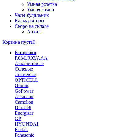
Умная розетка
Умная лампа
Часы-будильник
Калькуляторы
Скоро на складе
Архив
Корзина пуста
0
Батарейки
R03/LR03/AAA
Алкалиновые
Солевые
Литиевые
OPTICELL
Облик
GoPower
Ansmann
Camelion
Duracell
Energizer
GP
HYUNDAI
Kodak
Panasonic