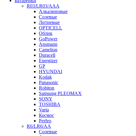
Батарейки
R03/LR03/AAA
Алкалиновые
Солевые
Литиевые
OPTICELL
Облик
GoPower
Ansmann
Camelion
Duracell
Energizer
GP
HYUNDAI
Kodak
Panasonic
Robiton
Samsung PLEOMAX
SONY
TOSHIBA
Varta
Космос
Perfeo
R6/LR6/AA
Солевые