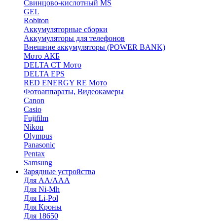
Cвинцово-кислотный MS
GEL
Robiton
Аккумуляторные сборки
Аккумуляторы для телефонов
Внешние аккумуляторы (POWER BANK)
Мото АКБ
DELTA CT Мото
DELTA EPS
RED ENERGY RE Мото
Фотоаппараты, Видеокамеры
Canon
Casio
Fujifilm
Nikon
Olympus
Panasonic
Pentax
Samsung
Зарядные устройства
Для AA/AAA
Для Ni-Mh
Для Li-Pol
Для Кроны
Для 18650