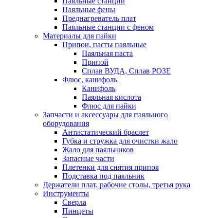
Паяльные станции
Паяльные фены
Преднагреватель плат
Паяльные станции с феном
Материалы для пайки
Припои, пасты паяльные
Паяльная паста
Припой
Сплав ВУДА, Сплав РОЗЕ
Флюс, канифоль
Канифоль
Паяльная кислота
Флюс для пайки
Запчасти и аксессуары для паяльного
оборудования
Антистатический браслет
Губка и стружка для очистки жало
Жало для паяльников
Запасные части
Плетенки для снятия припоя
Подставка под паяльник
Держатели плат, рабочие столы, третья рука
Инструменты
Сверла
Пинцеты