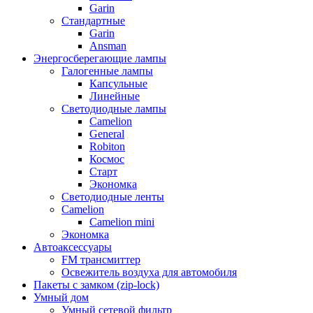
Garin
Стандартные
Garin
Ansman
Энергосберегающие лампы
Галогенные лампы
Капсульные
Линейные
Светодиодные лампы
Camelion
General
Robiton
Космос
Старт
Экономка
Светодиодные ленты
Camelion
Camelion mini
Экономка
Автоаксессуары
FM трансмиттер
Освежитель воздуха для автомобиля
Пакеты с замком (zip-lock)
Умный дом
Умный сетевой фильтр