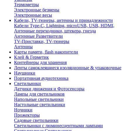
Термометры
Электронные безмены
Электронные весы
Кабели, TV-тюнеры, антенны и принадлежности
Кабели Type-C, Lightning, microUSB, USB, HDMI,
Антенные переходники, штекера, гнезда
Антенные Разветвители
TV-Приставки, TV-тюнеры
Антенны
Карты памяти, flash накопители
Клей & Герметик
Контейнеры для хранения
Ленты самоклеящиеся изоляционные & упаковочные
Наушники
Портативная аудиотехника
Светильники
Датчики движения и Фотосенсоры
Лампы для светильников
Напольные светильники
Настольные светильники
Ночники
Прожекторы
Садовые светильники
Светильники с люминесцентными лампами
Светодиодные Светильники