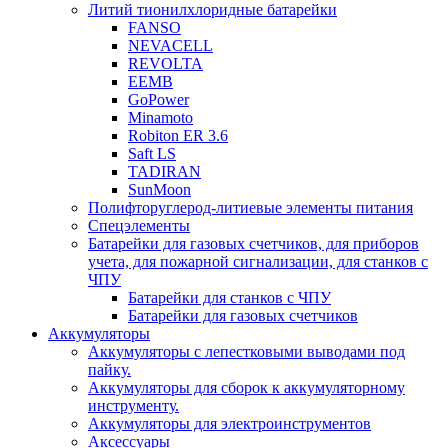
Литий тионилхлоридные батарейки
FANSO
NEVACELL
REVOLTA
EEMB
GoPower
Minamoto
Robiton ER 3.6
Saft LS
TADIRAN
SunMoon
Полифторуглерод-литиевые элементы питания
Спецэлементы
Батарейки для газовых счетчиков, для приборов
учета, для пожарной сигнализации, для станков с
ЧПУ
Батарейки для станков с ЧПУ
Батарейки для газовых счетчиков
Аккумуляторы
Аккумуляторы с лепестковыми выводами под
пайку.
Аккумуляторы для сборок к аккумуляторному
инструменту.
Аккумуляторы для электроинструментов
Аксессуары