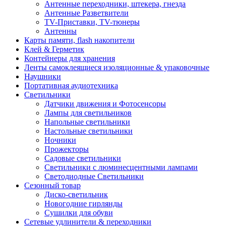
Антенные переходники, штекера, гнезда
Антенные Разветвители
TV-Приставки, TV-тюнеры
Антенны
Карты памяти, flash накопители
Клей & Герметик
Контейнеры для хранения
Ленты самоклеящиеся изоляционные & упаковочные
Наушники
Портативная аудиотехника
Светильники
Датчики движения и Фотосенсоры
Лампы для светильников
Напольные светильники
Настольные светильники
Ночники
Прожекторы
Садовые светильники
Светильники с люминесцентными лампами
Светодиодные Светильники
Сезонный товар
Диско-светильник
Новогодние гирлянды
Сушилки для обуви
Сетевые удлинители & переходники