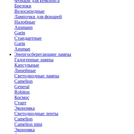
Фонари для кемпинга
Брелоки
Велосипедные
Лампочки для фонарей
Налобные
Ansmann
Garin
Стандартные
Garin
Ansman
Энергосберегающие лампы
Галогенные лампы
Капсульные
Линейные
Светодиодные лампы
Camelion
General
Robiton
Космос
Старт
Экономка
Светодиодные ленты
Camelion
Camelion mini
Экономка