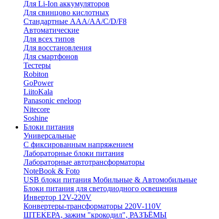
Для Li-Ion аккумуляторов
Для свинцово кислотных
Стандартные ААА/АА/С/D/F8
Автоматические
Для всех типов
Для восстановления
Для смартфонов
Тестеры
Robiton
GoPower
LiitoKala
Panasonic eneloop
Nitecore
Soshine
Блоки питания
Универсальные
C фиксированным напряжением
Лабораторные блоки питания
Лабораторные автотрансформаторы
NoteBook & Foto
USB блоки питания Мобильные & Автомобильные
Блоки питания для светодиодного освещения
Инвертор 12V-220V
Конвертеры-трансформаторы 220V-110V
ШТЕКЕРА, зажим "крокодил", РАЗЪЁМЫ