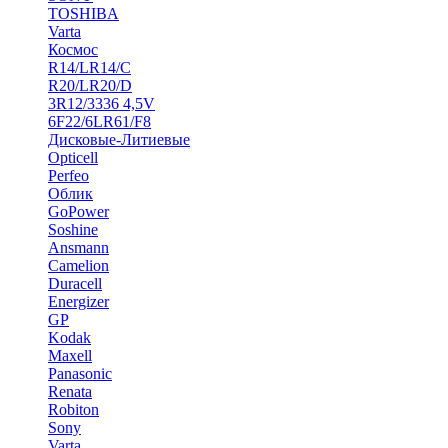
TOSHIBA
Varta
Космос
R14/LR14/C
R20/LR20/D
3R12/3336 4,5V
6F22/6LR61/F8
Дисковые-Литиевые
Opticell
Perfeo
Облик
GoPower
Soshine
Ansmann
Camelion
Duracell
Energizer
GP
Kodak
Maxell
Panasonic
Renata
Robiton
Sony
Varta