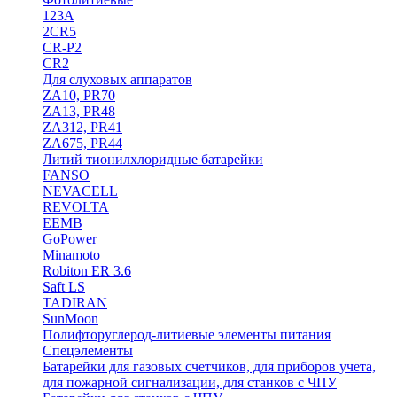
123A
2CR5
CR-P2
CR2
Для слуховых аппаратов
ZA10, PR70
ZA13, PR48
ZA312, PR41
ZA675, PR44
Литий тионилхлоридные батарейки
FANSO
NEVACELL
REVOLTA
EEMB
GoPower
Minamoto
Robiton ER 3.6
Saft LS
TADIRAN
SunMoon
Полифторуглерод-литиевые элементы питания
Спецэлементы
Батарейки для газовых счетчиков, для приборов учета,
для пожарной сигнализации, для станков с ЧПУ