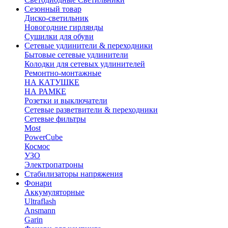
Сезонный товар
Диско-светильник
Новогодние гирлянды
Сушилки для обуви
Сетевые удлинители & переходники
Бытовые сетевые удлинители
Колодки для сетевых удлинителей
Ремонтно-монтажные
НА КАТУШКЕ
НА РАМКЕ
Розетки и выключатели
Сетевые разветвители & переходники
Сетевые фильтры
Most
PowerCube
Космос
УЗО
Электропатроны
Стабилизаторы напряжения
Фонари
Аккумуляторные
Ultraflash
Ansmann
Garin