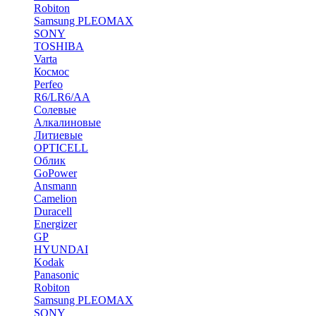
Robiton
Samsung PLEOMAX
SONY
TOSHIBA
Varta
Космос
Perfeo
R6/LR6/AA
Солевые
Алкалиновые
Литиевые
OPTICELL
Облик
GoPower
Ansmann
Camelion
Duracell
Energizer
GP
HYUNDAI
Kodak
Panasonic
Robiton
Samsung PLEOMAX
SONY