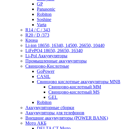
GP
Panasonic
Robiton
Soshine
Varta
R14 / C / 343
R20 / D /373
Крона
Li-ion 18650, 16340, 14500, 26650, 10440
LiFePO4 18650, 26650, 16340
Li-Pol Аккумуляторы
Промышленные аккумуляторы
Свинцово-Кислотные
GoPower
CASIL
Свинцово кислотные аккумуляторы MNB
Cвинцово-кислотный MM
Cвинцово-кислотный MS
GEL
Robiton
Аккумуляторные сборки
Аккумуляторы для телефонов
Внешние аккумуляторы (POWER BANK)
Мото АКБ
DELTA CT Мото