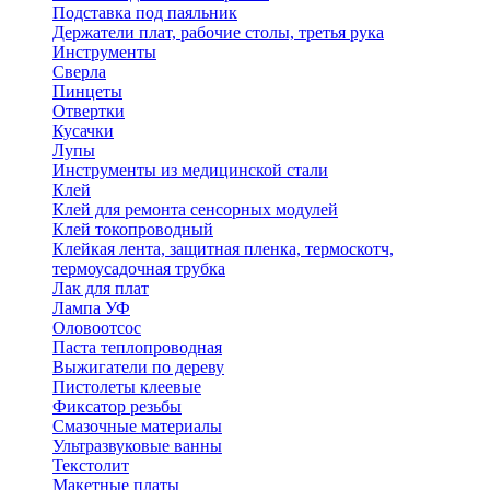
Подставка под паяльник
Держатели плат, рабочие столы, третья рука
Инструменты
Сверла
Пинцеты
Отвертки
Кусачки
Лупы
Инструменты из медицинской стали
Клей
Клей для ремонта сенсорных модулей
Клей токопроводный
Клейкая лента, защитная пленка, термоскотч,
термоусадочная трубка
Лак для плат
Лампа УФ
Оловоотсос
Паста теплопроводная
Выжигатели по дереву
Пистолеты клеевые
Фиксатор резьбы
Смазочные материалы
Ультразвуковые ванны
Текстолит
Макетные платы