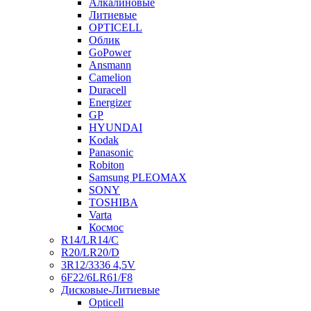
Алкалиновые
Литиевые
OPTICELL
Облик
GoPower
Ansmann
Camelion
Duracell
Energizer
GP
HYUNDAI
Kodak
Panasonic
Robiton
Samsung PLEOMAX
SONY
TOSHIBA
Varta
Космос
R14/LR14/C
R20/LR20/D
3R12/3336 4,5V
6F22/6LR61/F8
Дисковые-Литиевые
Opticell