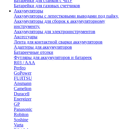
Батарейки для станков с ЧПУ
Батарейки для газовых счетчиков
Аккумуляторы
Аккумуляторы с лепестковыми выводами под пайку.
Аккумуляторы для сборок к аккумуляторному
инструменту.
Аккумуляторы для электроинструментов
Аксессуары
Лента для контактной сварки аккумуляторов
Адаптеры для аккумуляторов
Батареечные отсеки
Футляры для аккумуляторов и батареек
R03 / AAA
Perfeo
GoPower
FUJITSU
Ansmann
Camelion
Duracell
Energizer
GP
Panasonic
Robiton
Soshine
Varta