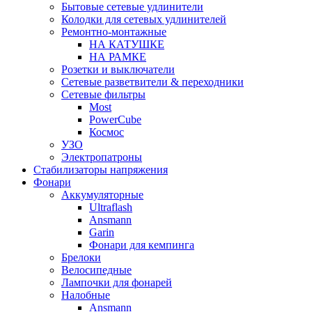
Бытовые сетевые удлинители
Колодки для сетевых удлинителей
Ремонтно-монтажные
НА КАТУШКЕ
НА РАМКЕ
Розетки и выключатели
Сетевые разветвители & переходники
Сетевые фильтры
Most
PowerCube
Космос
УЗО
Электропатроны
Стабилизаторы напряжения
Фонари
Аккумуляторные
Ultraflash
Ansmann
Garin
Фонари для кемпинга
Брелоки
Велосипедные
Лампочки для фонарей
Налобные
Ansmann