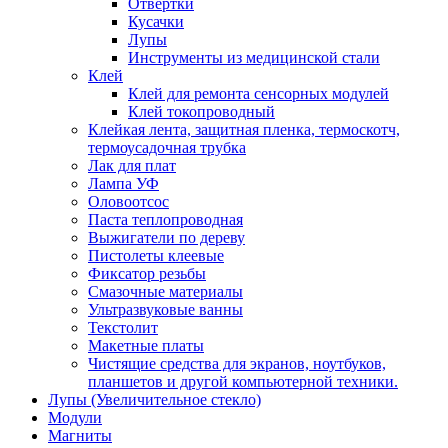
Отвертки
Кусачки
Лупы
Инструменты из медицинской стали
Клей
Клей для ремонта сенсорных модулей
Клей токопроводный
Клейкая лента, защитная пленка, термоскотч,
термоусадочная трубка
Лак для плат
Лампа УФ
Оловоотсос
Паста теплопроводная
Выжигатели по дереву
Пистолеты клеевые
Фиксатор резьбы
Смазочные материалы
Ультразвуковые ванны
Текстолит
Макетные платы
Чистящие средства для экранов, ноутбуков,
планшетов и другой компьютерной техники.
Лупы (Увеличительное стекло)
Модули
Магниты