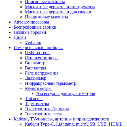
Поисковые магниты
Магнитные держатели инструмента
Магнитные держатели для сварки
Неодимовые магниты
Автокомпрессоры
Беспроводные звонки
Газовые горелки
Диски
Verbatim
Измерительные приборы
USB тестеры
Штангенциркуль
Вольтметр
Ваттметры
Реле напряжения
Дальномер
Инфракрасный термометр
Мультиметры
Аксессуары для мультиметров
Таймеры
Термометры
Электронные безмены
Электронные весы
Кабели, TV-тюнеры, антенны и принадлежности
Кабели Type-C, Lightning, microUSB, USB, HDMI,