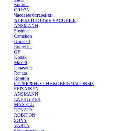
Космос
CR1/3N
Часовые батарейки
АЛКАЛИНОВЫЕ ЧАСОВЫЕ
ANSMANN
Soshine
Camelion
Duracell
Energizer
GP
Kodak
Maxell
Panasonic
Renata
Robiton
СЕРЯБРЯНО-ЦИНКОВЫЕ ЧАСОВЫЕ
SEIZAIKEN
ANSMANN
ENERGIZER
MAXELL
RENATA
ROBITON
SONY
VARTA
Фотолитиевые