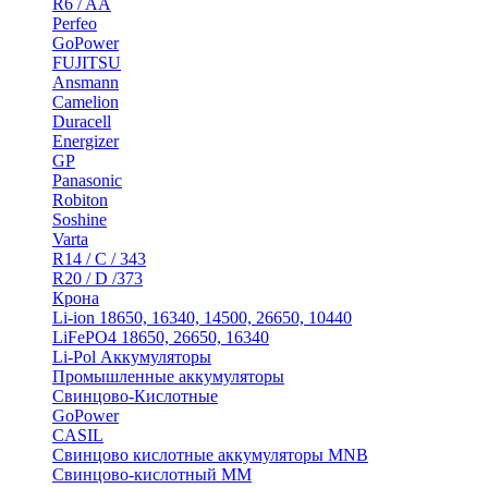
R6 / AA
Perfeo
GoPower
FUJITSU
Ansmann
Camelion
Duracell
Energizer
GP
Panasonic
Robiton
Soshine
Varta
R14 / C / 343
R20 / D /373
Крона
Li-ion 18650, 16340, 14500, 26650, 10440
LiFePO4 18650, 26650, 16340
Li-Pol Аккумуляторы
Промышленные аккумуляторы
Свинцово-Кислотные
GoPower
CASIL
Свинцово кислотные аккумуляторы MNB
Cвинцово-кислотный MM