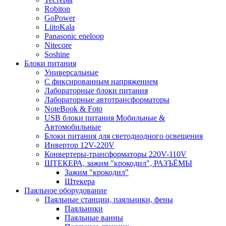
Robiton
GoPower
LiitoKala
Panasonic eneloop
Nitecore
Soshine
Блоки питания
Универсальные
C фиксированным напряжением
Лабораторные блоки питания
Лабораторные автотрансформаторы
NoteBook & Foto
USB блоки питания Мобильные &
Автомобильные
Блоки питания для светодиодного освещения
Инвертор 12V-220V
Конвертеры-трансформаторы 220V-110V
ШТЕКЕРА, зажим "крокодил", РАЗЪЁМЫ
Зажим "крокодил"
Штекера
Паяльное оборудование
Паяльные станции, паяльники, фены
Паяльники
Паяльные ванны