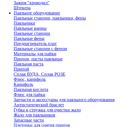
Зажим "крокодил"
Штекера
Паяльное оборудование
Паяльные станции, паяльники, фены
Паяльники
Паяльные ванны
Паяльные станции
Паяльные фены
Преднагреватель плат
Паяльные станции с феном
Материалы для пайки
Припои, пасты паяльные
Паяльная паста
Припой
Сплав ВУДА, Сплав РОЗЕ
Флюс, канифоль
Канифоль
Паяльная кислота
Флюс для пайки
Запчасти и аксессуары для паяльного оборудования
Антистатический браслет
Губка и стружка для очистки жало
Жало для паяльников
Запасные части
Плетенки для снятия припоя