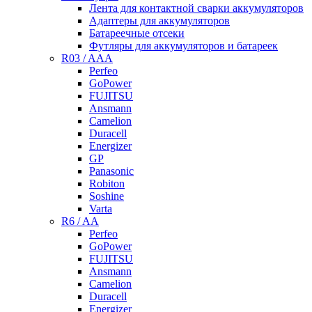
Лента для контактной сварки аккумуляторов
Адаптеры для аккумуляторов
Батареечные отсеки
Футляры для аккумуляторов и батареек
R03 / AAA
Perfeo
GoPower
FUJITSU
Ansmann
Camelion
Duracell
Energizer
GP
Panasonic
Robiton
Soshine
Varta
R6 / AA
Perfeo
GoPower
FUJITSU
Ansmann
Camelion
Duracell
Energizer