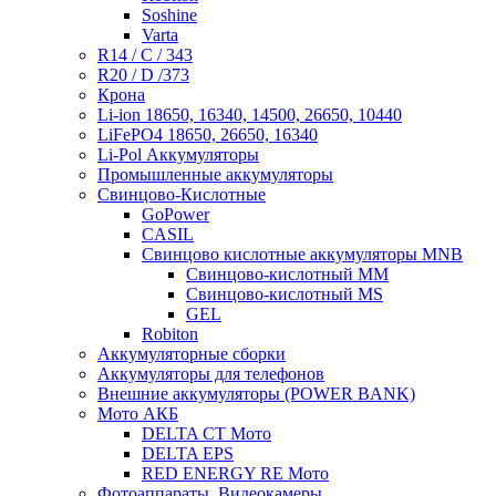
Soshine
Varta
R14 / C / 343
R20 / D /373
Крона
Li-ion 18650, 16340, 14500, 26650, 10440
LiFePO4 18650, 26650, 16340
Li-Pol Аккумуляторы
Промышленные аккумуляторы
Свинцово-Кислотные
GoPower
CASIL
Свинцово кислотные аккумуляторы MNB
Cвинцово-кислотный MM
Cвинцово-кислотный MS
GEL
Robiton
Аккумуляторные сборки
Аккумуляторы для телефонов
Внешние аккумуляторы (POWER BANK)
Мото АКБ
DELTA CT Мото
DELTA EPS
RED ENERGY RE Мото
Фотоаппараты, Видеокамеры