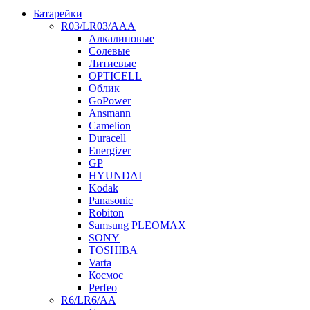
Батарейки
R03/LR03/AAA
Алкалиновые
Солевые
Литиевые
OPTICELL
Облик
GoPower
Ansmann
Camelion
Duracell
Energizer
GP
HYUNDAI
Kodak
Panasonic
Robiton
Samsung PLEOMAX
SONY
TOSHIBA
Varta
Космос
Perfeo
R6/LR6/AA