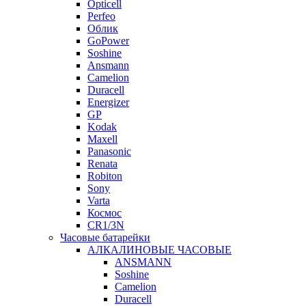
Opticell
Perfeo
Облик
GoPower
Soshine
Ansmann
Camelion
Duracell
Energizer
GP
Kodak
Maxell
Panasonic
Renata
Robiton
Sony
Varta
Космос
CR1/3N
Часовые батарейки
АЛКАЛИНОВЫЕ ЧАСОВЫЕ
ANSMANN
Soshine
Camelion
Duracell