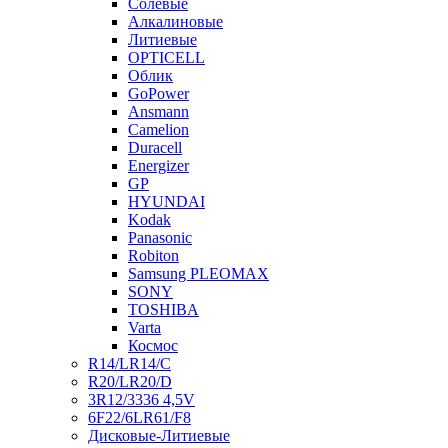
Солевые
Алкалиновые
Литиевые
OPTICELL
Облик
GoPower
Ansmann
Camelion
Duracell
Energizer
GP
HYUNDAI
Kodak
Panasonic
Robiton
Samsung PLEOMAX
SONY
TOSHIBA
Varta
Космос
R14/LR14/C
R20/LR20/D
3R12/3336 4,5V
6F22/6LR61/F8
Дисковые-Литиевые