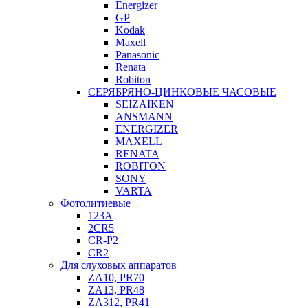
Energizer
GP
Kodak
Maxell
Panasonic
Renata
Robiton
СЕРЯБРЯНО-ЦИНКОВЫЕ ЧАСОВЫЕ
SEIZAIKEN
ANSMANN
ENERGIZER
MAXELL
RENATA
ROBITON
SONY
VARTA
Фотолитиевые
123A
2CR5
CR-P2
CR2
Для слуховых аппаратов
ZA10, PR70
ZA13, PR48
ZA312, PR41