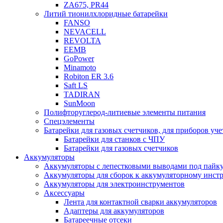
ZA675, PR44
Литий тионилхлоридные батарейки
FANSO
NEVACELL
REVOLTA
EEMB
GoPower
Minamoto
Robiton ER 3.6
Saft LS
TADIRAN
SunMoon
Полифторуглерод-литиевые элементы питания
Спецэлементы
Батарейки для газовых счетчиков, для приборов уче
Батарейки для станков с ЧПУ
Батарейки для газовых счетчиков
Аккумуляторы
Аккумуляторы с лепестковыми выводами под пайку
Аккумуляторы для сборок к аккумуляторному инстр
Аккумуляторы для электроинструментов
Аксессуары
Лента для контактной сварки аккумуляторов
Адаптеры для аккумуляторов
Батареечные отсеки