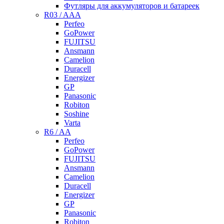
Футляры для аккумуляторов и батареек
R03 / AAA
Perfeo
GoPower
FUJITSU
Ansmann
Camelion
Duracell
Energizer
GP
Panasonic
Robiton
Soshine
Varta
R6 / AA
Perfeo
GoPower
FUJITSU
Ansmann
Camelion
Duracell
Energizer
GP
Panasonic
Robiton