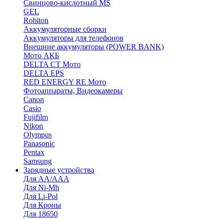
Cвинцово-кислотный MS
GEL
Robiton
Аккумуляторные сборки
Аккумуляторы для телефонов
Внешние аккумуляторы (POWER BANK)
Мото АКБ
DELTA CT Мото
DELTA EPS
RED ENERGY RE Мото
Фотоаппараты, Видеокамеры
Canon
Casio
Fujifilm
Nikon
Olympus
Panasonic
Pentax
Samsung
Зарядные устройства
Для AA/AAA
Для Ni-Mh
Для Li-Pol
Для Кроны
Для 18650