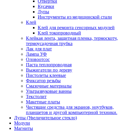
Отвертки
Кусачки
Лупы
Инструменты из медицинской стали
Клей
Клей для ремонта сенсорных модулей
Клей токопроводный
Клейкая лента, защитная пленка, термоскотч,
термоусадочная трубка
Лак для плат
Лампа УФ
Оловоотсос
Паста теплопроводная
Выжигатели по дереву
Пистолеты клеевые
Фиксатор резьбы
Смазочные материалы
Ультразвуковые ванны
Текстолит
Макетные платы
Чистящие средства для экранов, ноутбуков,
планшетов и другой компьютерной техники.
Лупы (Увеличительное стекло)
Модули
Магниты