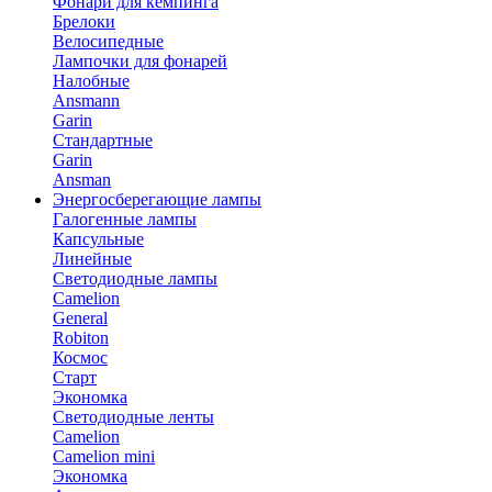
Фонари для кемпинга
Брелоки
Велосипедные
Лампочки для фонарей
Налобные
Ansmann
Garin
Стандартные
Garin
Ansman
Энергосберегающие лампы
Галогенные лампы
Капсульные
Линейные
Светодиодные лампы
Camelion
General
Robiton
Космос
Старт
Экономка
Светодиодные ленты
Camelion
Camelion mini
Экономка