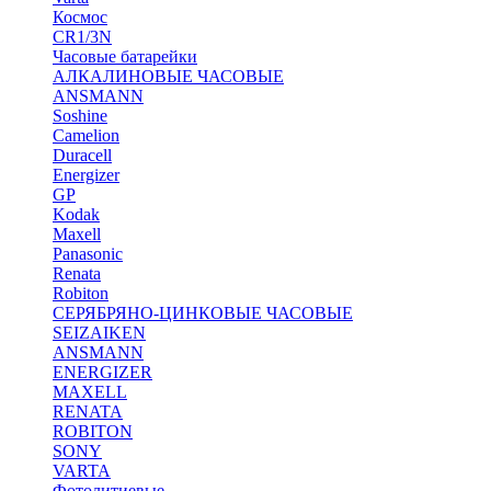
Космос
CR1/3N
Часовые батарейки
АЛКАЛИНОВЫЕ ЧАСОВЫЕ
ANSMANN
Soshine
Camelion
Duracell
Energizer
GP
Kodak
Maxell
Panasonic
Renata
Robiton
СЕРЯБРЯНО-ЦИНКОВЫЕ ЧАСОВЫЕ
SEIZAIKEN
ANSMANN
ENERGIZER
MAXELL
RENATA
ROBITON
SONY
VARTA
Фотолитиевые