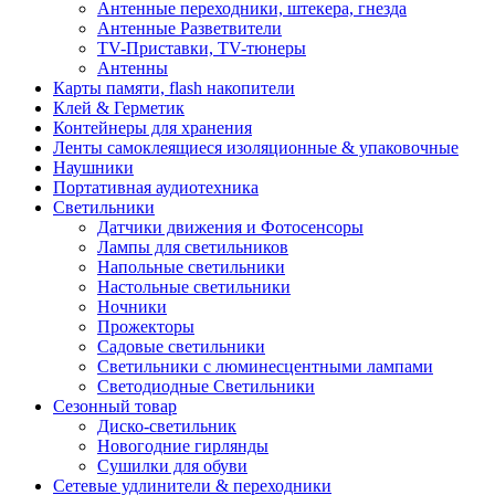
Антенные переходники, штекера, гнезда
Антенные Разветвители
TV-Приставки, TV-тюнеры
Антенны
Карты памяти, flash накопители
Клей & Герметик
Контейнеры для хранения
Ленты самоклеящиеся изоляционные & упаковочные
Наушники
Портативная аудиотехника
Светильники
Датчики движения и Фотосенсоры
Лампы для светильников
Напольные светильники
Настольные светильники
Ночники
Прожекторы
Садовые светильники
Светильники с люминесцентными лампами
Светодиодные Светильники
Сезонный товар
Диско-светильник
Новогодние гирлянды
Сушилки для обуви
Сетевые удлинители & переходники