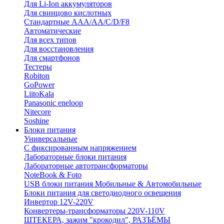
Для Li-Ion аккумуляторов
Для свинцово кислотных
Стандартные ААА/АА/С/D/F8
Автоматические
Для всех типов
Для восстановления
Для смартфонов
Тестеры
Robiton
GoPower
LiitoKala
Panasonic eneloop
Nitecore
Soshine
Блоки питания
Универсальные
C фиксированным напряжением
Лабораторные блоки питания
Лабораторные автотрансформаторы
NoteBook & Foto
USB блоки питания Мобильные & Автомобильные
Блоки питания для светодиодного освещения
Инвертор 12V-220V
Конвертеры-трансформаторы 220V-110V
ШТЕКЕРА, зажим "крокодил", РАЗЪЁМЫ