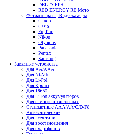
DELTA EPS
RED ENERGY RE Мото
Фотоаппараты, Видеокамеры
Canon
Casio
Fujifilm
Nikon
Olympus
Panasonic
Pentax
Samsung
Зарядные устройства
Для AA/AAA
Для Ni-Mh
Для Li-Pol
Для Кроны
Для 18650
Для Li-Ion аккумуляторов
Для свинцово кислотных
Стандартные ААА/АА/С/D/F8
Автоматические
Для всех типов
Для восстановления
Для смартфонов
Тестеры