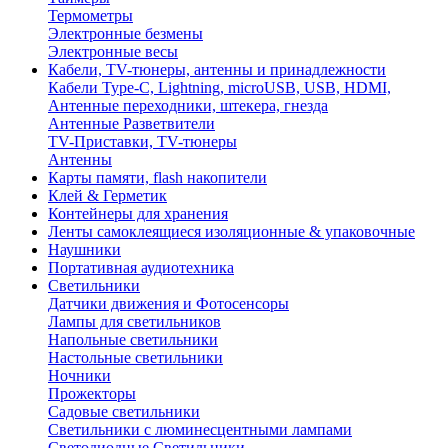
Термометры
Электронные безмены
Электронные весы
Кабели, TV-тюнеры, антенны и принадлежности
Кабели Type-C, Lightning, microUSB, USB, HDMI,
Антенные переходники, штекера, гнезда
Антенные Разветвители
TV-Приставки, TV-тюнеры
Антенны
Карты памяти, flash накопители
Клей & Герметик
Контейнеры для хранения
Ленты самоклеящиеся изоляционные & упаковочные
Наушники
Портативная аудиотехника
Светильники
Датчики движения и Фотосенсоры
Лампы для светильников
Напольные светильники
Настольные светильники
Ночники
Прожекторы
Садовые светильники
Светильники с люминесцентными лампами
Светодиодные Светильники