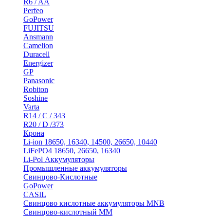
R6 / AA
Perfeo
GoPower
FUJITSU
Ansmann
Camelion
Duracell
Energizer
GP
Panasonic
Robiton
Soshine
Varta
R14 / C / 343
R20 / D /373
Крона
Li-ion 18650, 16340, 14500, 26650, 10440
LiFePO4 18650, 26650, 16340
Li-Pol Аккумуляторы
Промышленные аккумуляторы
Свинцово-Кислотные
GoPower
CASIL
Свинцово кислотные аккумуляторы MNB
Cвинцово-кислотный MM