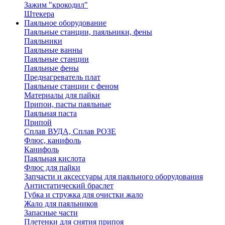
Зажим "крокодил"
Штекера
Паяльное оборудование
Паяльные станции, паяльники, фены
Паяльники
Паяльные ванны
Паяльные станции
Паяльные фены
Преднагреватель плат
Паяльные станции с феном
Материалы для пайки
Припои, пасты паяльные
Паяльная паста
Припой
Сплав ВУДА, Сплав РОЗЕ
Флюс, канифоль
Канифоль
Паяльная кислота
Флюс для пайки
Запчасти и аксессуары для паяльного оборудования
Антистатический браслет
Губка и стружка для очистки жало
Жало для паяльников
Запасные части
Плетенки для снятия припоя