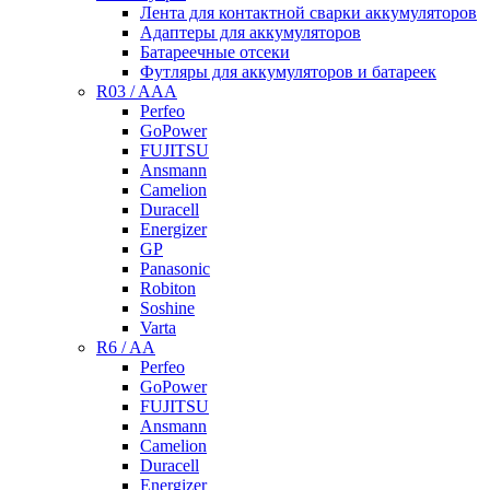
Лента для контактной сварки аккумуляторов
Адаптеры для аккумуляторов
Батареечные отсеки
Футляры для аккумуляторов и батареек
R03 / AAA
Perfeo
GoPower
FUJITSU
Ansmann
Camelion
Duracell
Energizer
GP
Panasonic
Robiton
Soshine
Varta
R6 / AA
Perfeo
GoPower
FUJITSU
Ansmann
Camelion
Duracell
Energizer