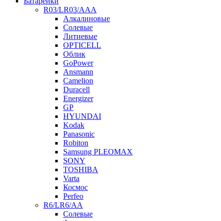
Батарейки
R03/LR03/AAA
Алкалиновые
Солевые
Литиевые
OPTICELL
Облик
GoPower
Ansmann
Camelion
Duracell
Energizer
GP
HYUNDAI
Kodak
Panasonic
Robiton
Samsung PLEOMAX
SONY
TOSHIBA
Varta
Космос
Perfeo
R6/LR6/AA
Солевые