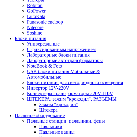
Robiton
GoPower
LiitoKala
Panasonic eneloop
Nitecore
Soshine
Блоки питания
Универсальные
C фиксированным напряжением
Лабораторные блоки питания
Лабораторные автотрансформаторы
NoteBook & Foto
USB блоки питания Мобильные &
Автомобильные
Блоки питания для светодиодного освещения
Инвертор 12V-220V
Конвертеры-трансформаторы 220V-110V
ШТЕКЕРА, зажим "крокодил", РАЗЪЁМЫ
Зажим "крокодил"
Штекера
Паяльное оборудование
Паяльные станции, паяльники, фены
Паяльники
Паяльные ванны