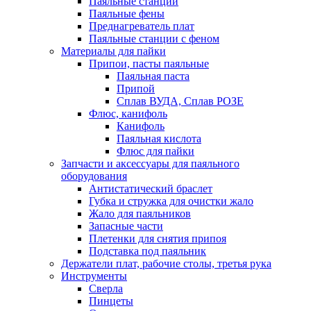
Паяльные станции
Паяльные фены
Преднагреватель плат
Паяльные станции с феном
Материалы для пайки
Припои, пасты паяльные
Паяльная паста
Припой
Сплав ВУДА, Сплав РОЗЕ
Флюс, канифоль
Канифоль
Паяльная кислота
Флюс для пайки
Запчасти и аксессуары для паяльного
оборудования
Антистатический браслет
Губка и стружка для очистки жало
Жало для паяльников
Запасные части
Плетенки для снятия припоя
Подставка под паяльник
Держатели плат, рабочие столы, третья рука
Инструменты
Сверла
Пинцеты