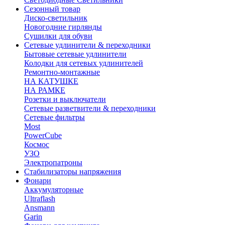
Сезонный товар
Диско-светильник
Новогодние гирлянды
Сушилки для обуви
Сетевые удлинители & переходники
Бытовые сетевые удлинители
Колодки для сетевых удлинителей
Ремонтно-монтажные
НА КАТУШКЕ
НА РАМКЕ
Розетки и выключатели
Сетевые разветвители & переходники
Сетевые фильтры
Most
PowerCube
Космос
УЗО
Электропатроны
Стабилизаторы напряжения
Фонари
Аккумуляторные
Ultraflash
Ansmann
Garin