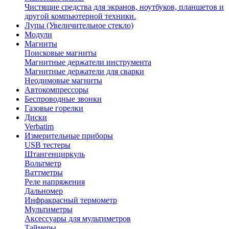
Чистящие средства для экранов, ноутбуков, планшетов и
другой компьютерной техники.
Лупы (Увеличительное стекло)
Модули
Магниты
Поисковые магниты
Магнитные держатели инструмента
Магнитные держатели для сварки
Неодимовые магниты
Автокомпрессоры
Беспроводные звонки
Газовые горелки
Диски
Verbatim
Измерительные приборы
USB тестеры
Штангенциркуль
Вольтметр
Ваттметры
Реле напряжения
Дальномер
Инфракрасный термометр
Мультиметры
Аксессуары для мультиметров
Таймеры