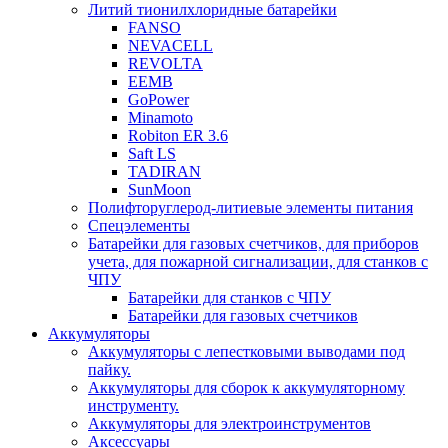
Литий тионилхлоридные батарейки
FANSO
NEVACELL
REVOLTA
EEMB
GoPower
Minamoto
Robiton ER 3.6
Saft LS
TADIRAN
SunMoon
Полифторуглерод-литиевые элементы питания
Спецэлементы
Батарейки для газовых счетчиков, для приборов
учета, для пожарной сигнализации, для станков с
ЧПУ
Батарейки для станков с ЧПУ
Батарейки для газовых счетчиков
Аккумуляторы
Аккумуляторы с лепестковыми выводами под
пайку.
Аккумуляторы для сборок к аккумуляторному
инструменту.
Аккумуляторы для электроинструментов
Аксессуары