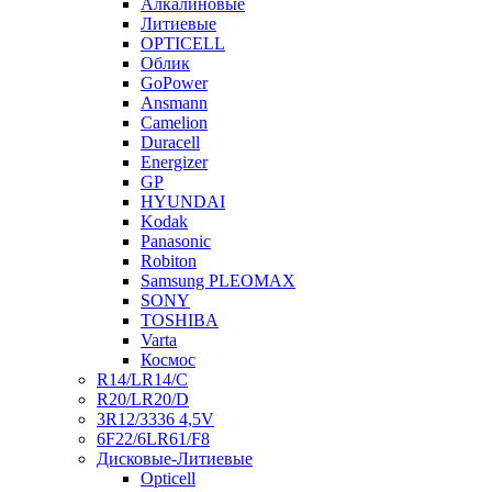
Алкалиновые
Литиевые
OPTICELL
Облик
GoPower
Ansmann
Camelion
Duracell
Energizer
GP
HYUNDAI
Kodak
Panasonic
Robiton
Samsung PLEOMAX
SONY
TOSHIBA
Varta
Космос
R14/LR14/C
R20/LR20/D
3R12/3336 4,5V
6F22/6LR61/F8
Дисковые-Литиевые
Opticell