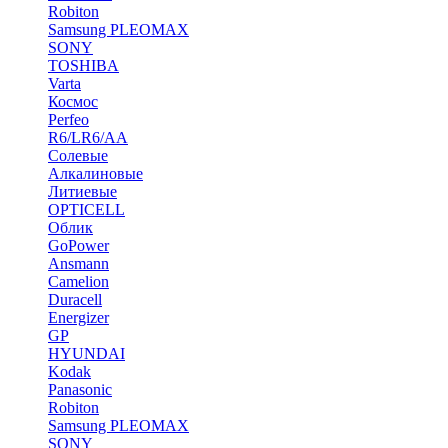
Robiton
Samsung PLEOMAX
SONY
TOSHIBA
Varta
Космос
Perfeo
R6/LR6/AA
Солевые
Алкалиновые
Литиевые
OPTICELL
Облик
GoPower
Ansmann
Camelion
Duracell
Energizer
GP
HYUNDAI
Kodak
Panasonic
Robiton
Samsung PLEOMAX
SONY