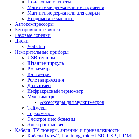
Поисковые магниты
Магнитные держатели инструмента
Магнитные держатели для сварки
Неодимовые магниты
Автокомпрессоры
Беспроводные звонки
Газовые горелки
Диски
Verbatim
Измерительные приборы
USB тестеры
Штангенциркуль
Вольтметр
Ваттметры
Реле напряжения
Дальномер
Инфракрасный термометр
Мультиметры
Аксессуары для мультиметров
Таймеры
Термометры
Электронные безмены
Электронные весы
Кабели, TV-тюнеры, антенны и принадлежности
Кабели Type-C, Lightning, microUSB, USB, HDMI,