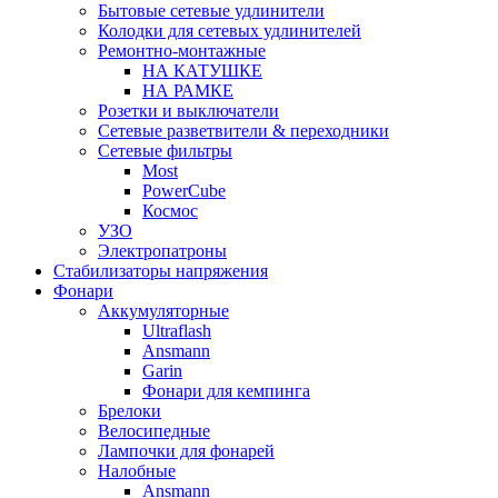
Бытовые сетевые удлинители
Колодки для сетевых удлинителей
Ремонтно-монтажные
НА КАТУШКЕ
НА РАМКЕ
Розетки и выключатели
Сетевые разветвители & переходники
Сетевые фильтры
Most
PowerCube
Космос
УЗО
Электропатроны
Стабилизаторы напряжения
Фонари
Аккумуляторные
Ultraflash
Ansmann
Garin
Фонари для кемпинга
Брелоки
Велосипедные
Лампочки для фонарей
Налобные
Ansmann