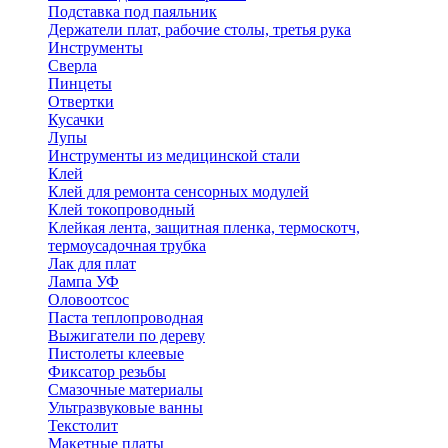
Подставка под паяльник
Держатели плат, рабочие столы, третья рука
Инструменты
Сверла
Пинцеты
Отвертки
Кусачки
Лупы
Инструменты из медицинской стали
Клей
Клей для ремонта сенсорных модулей
Клей токопроводный
Клейкая лента, защитная пленка, термоскотч,
термоусадочная трубка
Лак для плат
Лампа УФ
Оловоотсос
Паста теплопроводная
Выжигатели по дереву
Пистолеты клеевые
Фиксатор резьбы
Смазочные материалы
Ультразвуковые ванны
Текстолит
Макетные платы