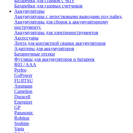
Батарейки для станков с ЧПУ
Батарейки для газовых счетчиков
Аккумуляторы
Аккумуляторы с лепестковыми выводами под пайку.
Аккумуляторы для сборок к аккумуляторному
инструменту.
Аккумуляторы для электроинструментов
Аксессуары
Лента для контактной сварки аккумуляторов
Адаптеры для аккумуляторов
Батареечные отсеки
Футляры для аккумуляторов и батареек
R03 / AAA
Perfeo
GoPower
FUJITSU
Ansmann
Camelion
Duracell
Energizer
GP
Panasonic
Robiton
Soshine
Varta