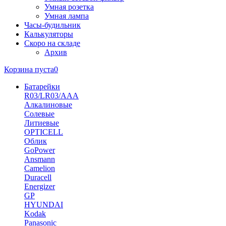
Умная розетка
Умная лампа
Часы-будильник
Калькуляторы
Скоро на складе
Архив
Корзина пуста
0
Батарейки
R03/LR03/AAA
Алкалиновые
Солевые
Литиевые
OPTICELL
Облик
GoPower
Ansmann
Camelion
Duracell
Energizer
GP
HYUNDAI
Kodak
Panasonic