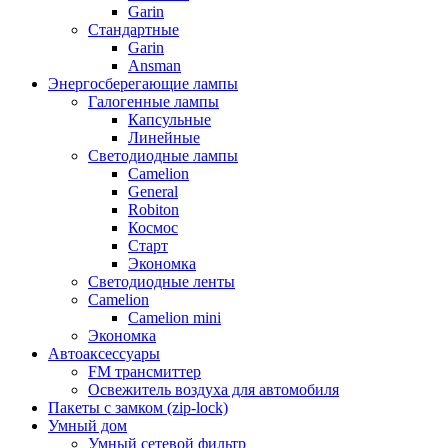
Garin
Стандартные
Garin
Ansman
Энергосберегающие лампы
Галогенные лампы
Капсульные
Линейные
Светодиодные лампы
Camelion
General
Robiton
Космос
Старт
Экономка
Светодиодные ленты
Camelion
Camelion mini
Экономка
Автоаксессуары
FM трансмиттер
Освежитель воздуха для автомобиля
Пакеты с замком (zip-lock)
Умный дом
Умный сетевой фильтр