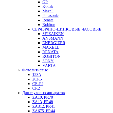
GP
Kodak
Maxell
Panasonic
Renata
Robiton
СЕРЯБРЯНО-ЦИНКОВЫЕ ЧАСОВЫЕ
SEIZAIKEN
ANSMANN
ENERGIZER
MAXELL
RENATA
ROBITON
SONY
VARTA
Фотолитиевые
123A
2CR5
CR-P2
CR2
Для слуховых аппаратов
ZA10, PR70
ZA13, PR48
ZA312, PR41
ZA675, PR44