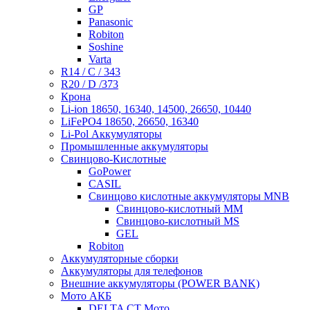
GP
Panasonic
Robiton
Soshine
Varta
R14 / C / 343
R20 / D /373
Крона
Li-ion 18650, 16340, 14500, 26650, 10440
LiFePO4 18650, 26650, 16340
Li-Pol Аккумуляторы
Промышленные аккумуляторы
Свинцово-Кислотные
GoPower
CASIL
Свинцово кислотные аккумуляторы MNB
Cвинцово-кислотный MM
Cвинцово-кислотный MS
GEL
Robiton
Аккумуляторные сборки
Аккумуляторы для телефонов
Внешние аккумуляторы (POWER BANK)
Мото АКБ
DELTA CT Мото