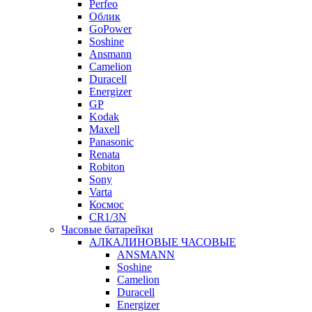
Perfeo
Облик
GoPower
Soshine
Ansmann
Camelion
Duracell
Energizer
GP
Kodak
Maxell
Panasonic
Renata
Robiton
Sony
Varta
Космос
CR1/3N
Часовые батарейки
АЛКАЛИНОВЫЕ ЧАСОВЫЕ
ANSMANN
Soshine
Camelion
Duracell
Energizer