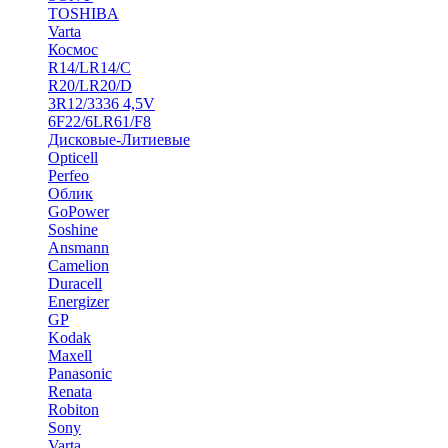
TOSHIBA
Varta
Космос
R14/LR14/C
R20/LR20/D
3R12/3336 4,5V
6F22/6LR61/F8
Дисковые-Литиевые
Opticell
Perfeo
Облик
GoPower
Soshine
Ansmann
Camelion
Duracell
Energizer
GP
Kodak
Maxell
Panasonic
Renata
Robiton
Sony
Varta