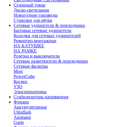
Сезонный товар
Диско-светильник
Новогодние гирлянды
Сушилки для обуви
Сетевые удлинители & переходники
Бытовые сетевые удлинители
Колодки для сетевых удлинителей
Ремонтно-монтажные
НА КАТУШКЕ
НА РАМКЕ
Розетки и выключатели
Сетевые разветвители & переходники
Сетевые фильтры
Most
PowerCube
Космос
УЗО
Электропатроны
Стабилизаторы напряжения
Фонари
Аккумуляторные
Ultraflash
Ansmann
Garin