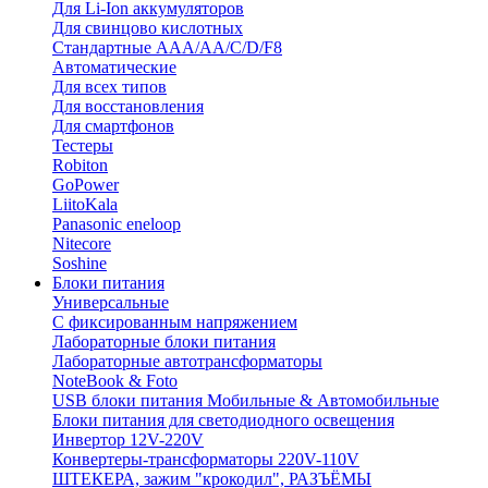
Для Li-Ion аккумуляторов
Для свинцово кислотных
Стандартные ААА/АА/С/D/F8
Автоматические
Для всех типов
Для восстановления
Для смартфонов
Тестеры
Robiton
GoPower
LiitoKala
Panasonic eneloop
Nitecore
Soshine
Блоки питания
Универсальные
C фиксированным напряжением
Лабораторные блоки питания
Лабораторные автотрансформаторы
NoteBook & Foto
USB блоки питания Мобильные & Автомобильные
Блоки питания для светодиодного освещения
Инвертор 12V-220V
Конвертеры-трансформаторы 220V-110V
ШТЕКЕРА, зажим "крокодил", РАЗЪЁМЫ