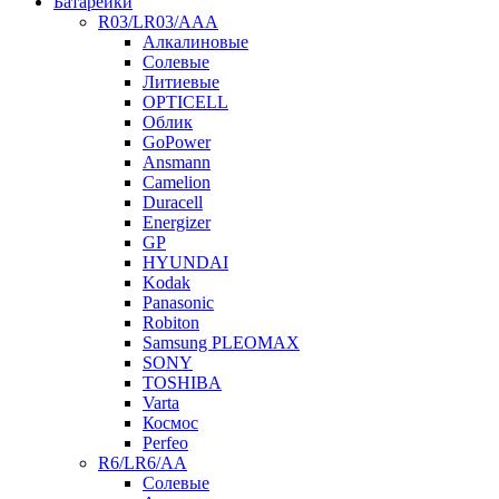
Батарейки
R03/LR03/AAA
Алкалиновые
Солевые
Литиевые
OPTICELL
Облик
GoPower
Ansmann
Camelion
Duracell
Energizer
GP
HYUNDAI
Kodak
Panasonic
Robiton
Samsung PLEOMAX
SONY
TOSHIBA
Varta
Космос
Perfeo
R6/LR6/AA
Солевые