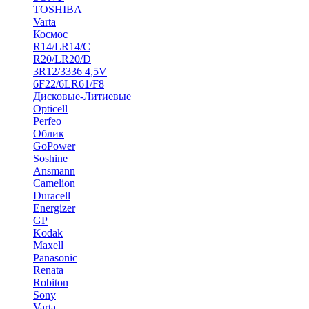
TOSHIBA
Varta
Космос
R14/LR14/C
R20/LR20/D
3R12/3336 4,5V
6F22/6LR61/F8
Дисковые-Литиевые
Opticell
Perfeo
Облик
GoPower
Soshine
Ansmann
Camelion
Duracell
Energizer
GP
Kodak
Maxell
Panasonic
Renata
Robiton
Sony
Varta