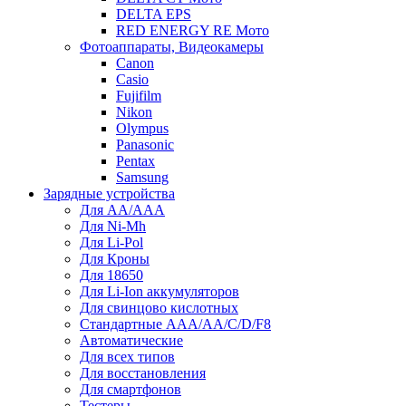
DELTA EPS
RED ENERGY RE Мото
Фотоаппараты, Видеокамеры
Canon
Casio
Fujifilm
Nikon
Olympus
Panasonic
Pentax
Samsung
Зарядные устройства
Для AA/AAA
Для Ni-Mh
Для Li-Pol
Для Кроны
Для 18650
Для Li-Ion аккумуляторов
Для свинцово кислотных
Стандартные ААА/АА/С/D/F8
Автоматические
Для всех типов
Для восстановления
Для смартфонов
Тестеры