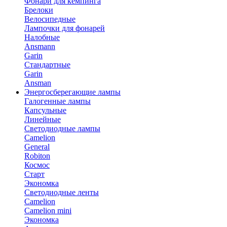
Фонари для кемпинга
Брелоки
Велосипедные
Лампочки для фонарей
Налобные
Ansmann
Garin
Стандартные
Garin
Ansman
Энергосберегающие лампы
Галогенные лампы
Капсульные
Линейные
Светодиодные лампы
Camelion
General
Robiton
Космос
Старт
Экономка
Светодиодные ленты
Camelion
Camelion mini
Экономка