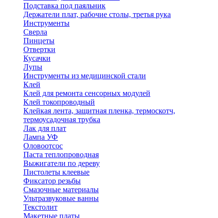
Подставка под паяльник
Держатели плат, рабочие столы, третья рука
Инструменты
Сверла
Пинцеты
Отвертки
Кусачки
Лупы
Инструменты из медицинской стали
Клей
Клей для ремонта сенсорных модулей
Клей токопроводный
Клейкая лента, защитная пленка, термоскотч,
термоусадочная трубка
Лак для плат
Лампа УФ
Оловоотсос
Паста теплопроводная
Выжигатели по дереву
Пистолеты клеевые
Фиксатор резьбы
Смазочные материалы
Ультразвуковые ванны
Текстолит
Макетные платы