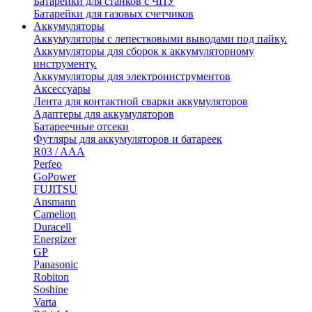
Батарейки для станков с ЧПУ
Батарейки для газовых счетчиков
Аккумуляторы
Аккумуляторы с лепестковыми выводами под пайку.
Аккумуляторы для сборок к аккумуляторному
инструменту.
Аккумуляторы для электроинструментов
Аксессуары
Лента для контактной сварки аккумуляторов
Адаптеры для аккумуляторов
Батареечные отсеки
Футляры для аккумуляторов и батареек
R03 / AAA
Perfeo
GoPower
FUJITSU
Ansmann
Camelion
Duracell
Energizer
GP
Panasonic
Robiton
Soshine
Varta