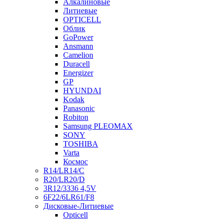
Алкалиновые
Литиевые
OPTICELL
Облик
GoPower
Ansmann
Camelion
Duracell
Energizer
GP
HYUNDAI
Kodak
Panasonic
Robiton
Samsung PLEOMAX
SONY
TOSHIBA
Varta
Космос
R14/LR14/C
R20/LR20/D
3R12/3336 4,5V
6F22/6LR61/F8
Дисковые-Литиевые
Opticell