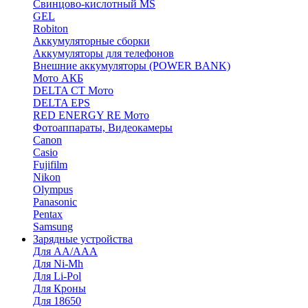
Cвинцово-кислотный MS
GEL
Robiton
Аккумуляторные сборки
Аккумуляторы для телефонов
Внешние аккумуляторы (POWER BANK)
Мото АКБ
DELTA CT Мото
DELTA EPS
RED ENERGY RE Мото
Фотоаппараты, Видеокамеры
Canon
Casio
Fujifilm
Nikon
Olympus
Panasonic
Pentax
Samsung
Зарядные устройства
Для AA/AAA
Для Ni-Mh
Для Li-Pol
Для Кроны
Для 18650