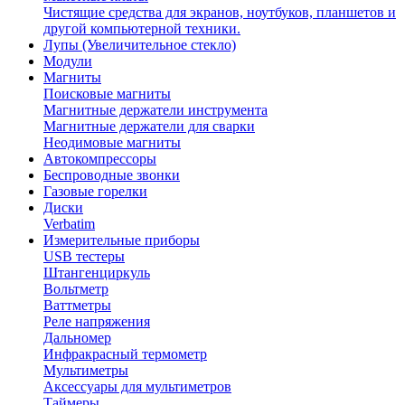
Чистящие средства для экранов, ноутбуков, планшетов и
другой компьютерной техники.
Лупы (Увеличительное стекло)
Модули
Магниты
Поисковые магниты
Магнитные держатели инструмента
Магнитные держатели для сварки
Неодимовые магниты
Автокомпрессоры
Беспроводные звонки
Газовые горелки
Диски
Verbatim
Измерительные приборы
USB тестеры
Штангенциркуль
Вольтметр
Ваттметры
Реле напряжения
Дальномер
Инфракрасный термометр
Мультиметры
Аксессуары для мультиметров
Таймеры