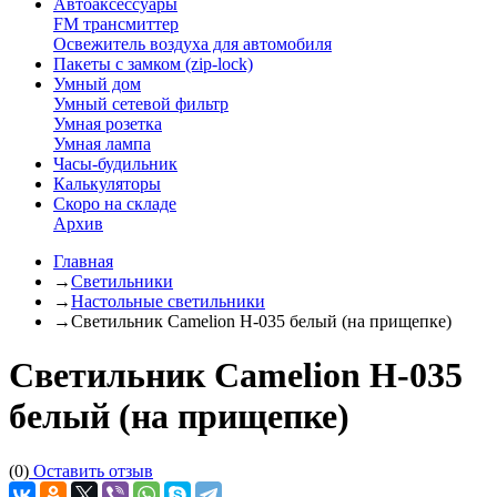
Автоаксессуары
FM трансмиттер
Освежитель воздуха для автомобиля
Пакеты с замком (zip-lock)
Умный дом
Умный сетевой фильтр
Умная розетка
Умная лампа
Часы-будильник
Калькуляторы
Скоро на складе
Архив
Главная
→
Светильники
→
Настольные светильники
→
Светильник Camelion H-035 белый (на прищепке)
Светильник Camelion H-035
белый (на прищепке)
(0)
Оставить отзыв