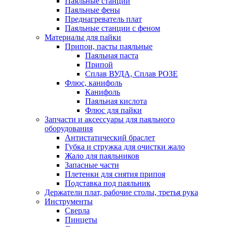
Паяльные станции
Паяльные фены
Преднагреватель плат
Паяльные станции с феном
Материалы для пайки
Припои, пасты паяльные
Паяльная паста
Припой
Сплав ВУДА, Сплав РОЗЕ
Флюс, канифоль
Канифоль
Паяльная кислота
Флюс для пайки
Запчасти и аксессуары для паяльного
оборудования
Антистатический браслет
Губка и стружка для очистки жало
Жало для паяльников
Запасные части
Плетенки для снятия припоя
Подставка под паяльник
Держатели плат, рабочие столы, третья рука
Инструменты
Сверла
Пинцеты