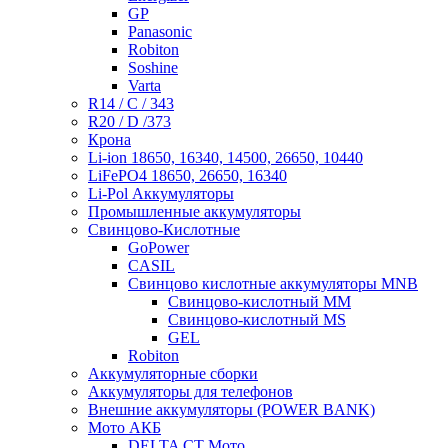
GP
Panasonic
Robiton
Soshine
Varta
R14 / C / 343
R20 / D /373
Крона
Li-ion 18650, 16340, 14500, 26650, 10440
LiFePO4 18650, 26650, 16340
Li-Pol Аккумуляторы
Промышленные аккумуляторы
Свинцово-Кислотные
GoPower
CASIL
Свинцово кислотные аккумуляторы MNB
Cвинцово-кислотный MM
Cвинцово-кислотный MS
GEL
Robiton
Аккумуляторные сборки
Аккумуляторы для телефонов
Внешние аккумуляторы (POWER BANK)
Мото АКБ
DELTA CT Мото