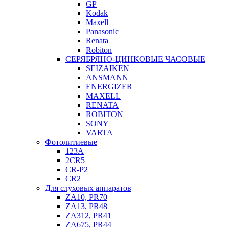
GP
Kodak
Maxell
Panasonic
Renata
Robiton
СЕРЯБРЯНО-ЦИНКОВЫЕ ЧАСОВЫЕ
SEIZAIKEN
ANSMANN
ENERGIZER
MAXELL
RENATA
ROBITON
SONY
VARTA
Фотолитиевые
123A
2CR5
CR-P2
CR2
Для слуховых аппаратов
ZA10, PR70
ZA13, PR48
ZA312, PR41
ZA675, PR44