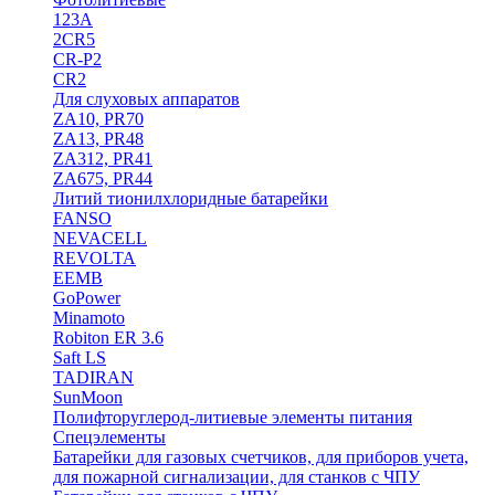
123A
2CR5
CR-P2
CR2
Для слуховых аппаратов
ZA10, PR70
ZA13, PR48
ZA312, PR41
ZA675, PR44
Литий тионилхлоридные батарейки
FANSO
NEVACELL
REVOLTA
EEMB
GoPower
Minamoto
Robiton ER 3.6
Saft LS
TADIRAN
SunMoon
Полифторуглерод-литиевые элементы питания
Спецэлементы
Батарейки для газовых счетчиков, для приборов учета,
для пожарной сигнализации, для станков с ЧПУ