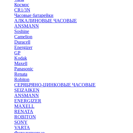
Космос
CR1/3N
Часовые батарейки
АЛКАЛИНОВЫЕ ЧАСОВЫЕ
ANSMANN
Soshine
Camelion
Duracell
Energizer
GP
Kodak
Maxell
Panasonic
Renata
Robiton
СЕРЯБРЯНО-ЦИНКОВЫЕ ЧАСОВЫЕ
SEIZAIKEN
ANSMANN
ENERGIZER
MAXELL
RENATA
ROBITON
SONY
VARTA
Фотолитиевые