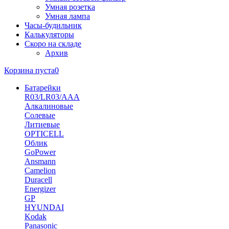
Умная розетка
Умная лампа
Часы-будильник
Калькуляторы
Скоро на складе
Архив
Корзина пуста
0
Батарейки
R03/LR03/AAA
Алкалиновые
Солевые
Литиевые
OPTICELL
Облик
GoPower
Ansmann
Camelion
Duracell
Energizer
GP
HYUNDAI
Kodak
Panasonic