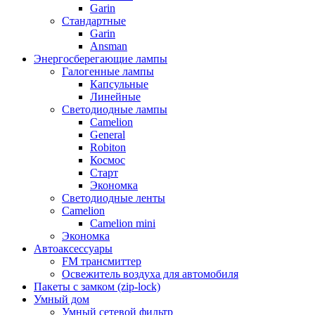
Garin
Стандартные
Garin
Ansman
Энергосберегающие лампы
Галогенные лампы
Капсульные
Линейные
Светодиодные лампы
Camelion
General
Robiton
Космос
Старт
Экономка
Светодиодные ленты
Camelion
Camelion mini
Экономка
Автоаксессуары
FM трансмиттер
Освежитель воздуха для автомобиля
Пакеты с замком (zip-lock)
Умный дом
Умный сетевой фильтр