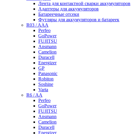
Лента для контактной сварки аккумуляторов
Адаптеры для аккумуляторов
Батареечные отсеки
Футляры для аккумуляторов и батареек
R03 / AAA
Perfeo
GoPower
FUJITSU
Ansmann
Camelion
Duracell
Energizer
GP
Panasonic
Robiton
Soshine
Varta
R6 / AA
Perfeo
GoPower
FUJITSU
Ansmann
Camelion
Duracell
Energizer