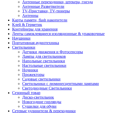
Антенные переходники, штекера, гнезда
Антенные Разветвители
TV-Приставки, TV-тюнеры
Антенны
Карты памяти, flash накопители
Клей & Герметик
Контейнеры для хранения
Ленты самоклеящиеся изоляционные & упаковочные
Наушники
Портативная аудиотехника
Светильники
Датчики движения и Фотосенсоры
Лампы для светильников
Напольные светильники
Настольные светильники
Ночники
Прожекторы
Садовые светильники
Светильники с люминесцентными лампами
Светодиодные Светильники
Сезонный товар
Диско-светильник
Новогодние гирлянды
Сушилки для обуви
Сетевые удлинители & переходники