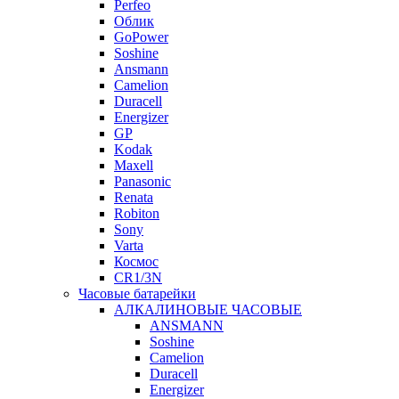
Perfeo
Облик
GoPower
Soshine
Ansmann
Camelion
Duracell
Energizer
GP
Kodak
Maxell
Panasonic
Renata
Robiton
Sony
Varta
Космос
CR1/3N
Часовые батарейки
АЛКАЛИНОВЫЕ ЧАСОВЫЕ
ANSMANN
Soshine
Camelion
Duracell
Energizer