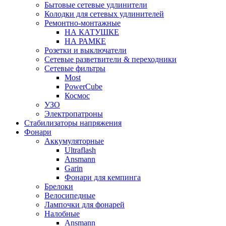
Бытовые сетевые удлинители
Колодки для сетевых удлинителей
Ремонтно-монтажные
НА КАТУШКЕ
НА РАМКЕ
Розетки и выключатели
Сетевые разветвители & переходники
Сетевые фильтры
Most
PowerCube
Космос
УЗО
Электропатроны
Стабилизаторы напряжения
Фонари
Аккумуляторные
Ultraflash
Ansmann
Garin
Фонари для кемпинга
Брелоки
Велосипедные
Лампочки для фонарей
Налобные
Ansmann