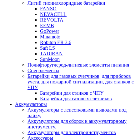
Литий тионилхлоридные батарейки
FANSO
NEVACELL
REVOLTA
EEMB
GoPower
Minamoto
Robiton ER 3.6
Saft LS
TADIRAN
SunMoon
Полифторуглерод-литиевые элементы питания
Спецэлементы
Батарейки для газовых счетчиков, для приборов
учета, для пожарной сигнализации, для станков с
ЧПУ
Батарейки для станков с ЧПУ
Батарейки для газовых счетчиков
Аккумуляторы
Аккумуляторы с лепестковыми выводами под
пайку.
Аккумуляторы для сборок к аккумуляторному
инструменту.
Аккумуляторы для электроинструментов
Аксессуары