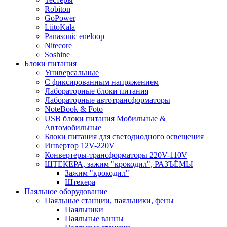
Robiton
GoPower
LiitoKala
Panasonic eneloop
Nitecore
Soshine
Блоки питания
Универсальные
C фиксированным напряжением
Лабораторные блоки питания
Лабораторные автотрансформаторы
NoteBook & Foto
USB блоки питания Мобильные &
Автомобильные
Блоки питания для светодиодного освещения
Инвертор 12V-220V
Конвертеры-трансформаторы 220V-110V
ШТЕКЕРА, зажим "крокодил", РАЗЪЁМЫ
Зажим "крокодил"
Штекера
Паяльное оборудование
Паяльные станции, паяльники, фены
Паяльники
Паяльные ванны