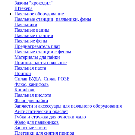
Зажим "крокодил"
Штекера
Паяльное оборудование
Паяльные станции, паяльники, фены
Паяльники
Паяльные ванны
Паяльные станции
Паяльные фены
Преднагреватель плат
Паяльные станции с феном
Материалы для пайки
Припои, пасты паяльные
Паяльная паста
Припой
Сплав ВУДА, Сплав РОЗЕ
Флюс, канифоль
Канифоль
Паяльная кислота
Флюс для пайки
Запчасти и аксессуары для паяльного оборудования
Антистатический браслет
Губка и стружка для очистки жало
Жало для паяльников
Запасные части
Плетенки для снятия припоя