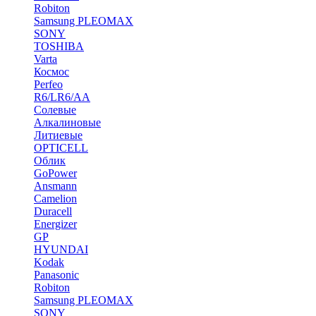
Robiton
Samsung PLEOMAX
SONY
TOSHIBA
Varta
Космос
Perfeo
R6/LR6/AA
Солевые
Алкалиновые
Литиевые
OPTICELL
Облик
GoPower
Ansmann
Camelion
Duracell
Energizer
GP
HYUNDAI
Kodak
Panasonic
Robiton
Samsung PLEOMAX
SONY