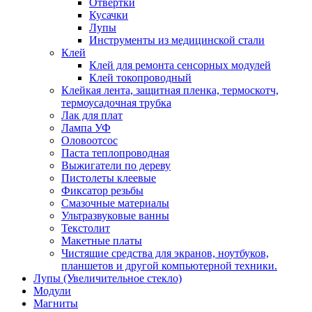
Отвертки
Кусачки
Лупы
Инструменты из медицинской стали
Клей
Клей для ремонта сенсорных модулей
Клей токопроводный
Клейкая лента, защитная пленка, термоскотч,
термоусадочная трубка
Лак для плат
Лампа УФ
Оловоотсос
Паста теплопроводная
Выжигатели по дереву
Пистолеты клеевые
Фиксатор резьбы
Смазочные материалы
Ультразвуковые ванны
Текстолит
Макетные платы
Чистящие средства для экранов, ноутбуков,
планшетов и другой компьютерной техники.
Лупы (Увеличительное стекло)
Модули
Магниты