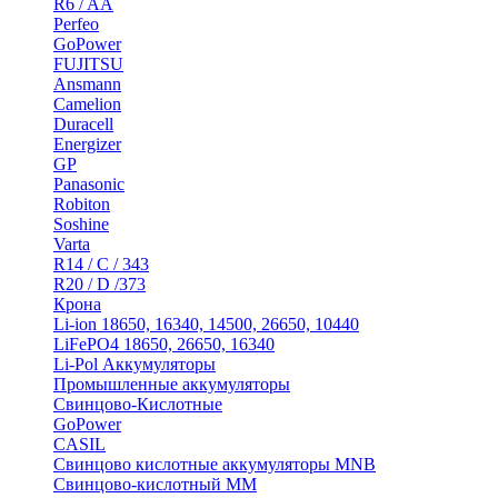
R6 / AA
Perfeo
GoPower
FUJITSU
Ansmann
Camelion
Duracell
Energizer
GP
Panasonic
Robiton
Soshine
Varta
R14 / C / 343
R20 / D /373
Крона
Li-ion 18650, 16340, 14500, 26650, 10440
LiFePO4 18650, 26650, 16340
Li-Pol Аккумуляторы
Промышленные аккумуляторы
Свинцово-Кислотные
GoPower
CASIL
Свинцово кислотные аккумуляторы MNB
Cвинцово-кислотный MM