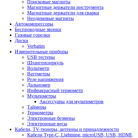
Поисковые магниты
Магнитные держатели инструмента
Магнитные держатели для сварки
Неодимовые магниты
Автокомпрессоры
Беспроводные звонки
Газовые горелки
Диски
Verbatim
Измерительные приборы
USB тестеры
Штангенциркуль
Вольтметр
Ваттметры
Реле напряжения
Дальномер
Инфракрасный термометр
Мультиметры
Аксессуары для мультиметров
Таймеры
Термометры
Электронные безмены
Электронные весы
Кабели, TV-тюнеры, антенны и принадлежности
Кабели Type-C, Lightning, microUSB, USB, HDMI,