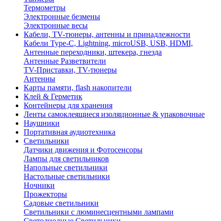
Термометры
Электронные безмены
Электронные весы
Кабели, TV-тюнеры, антенны и принадлежности
Кабели Type-C, Lightning, microUSB, USB, HDMI,
Антенные переходники, штекера, гнезда
Антенные Разветвители
TV-Приставки, TV-тюнеры
Антенны
Карты памяти, flash накопители
Клей & Герметик
Контейнеры для хранения
Ленты самоклеящиеся изоляционные & упаковочные
Наушники
Портативная аудиотехника
Светильники
Датчики движения и Фотосенсоры
Лампы для светильников
Напольные светильники
Настольные светильники
Ночники
Прожекторы
Садовые светильники
Светильники с люминесцентными лампами
Светодиодные Светильники