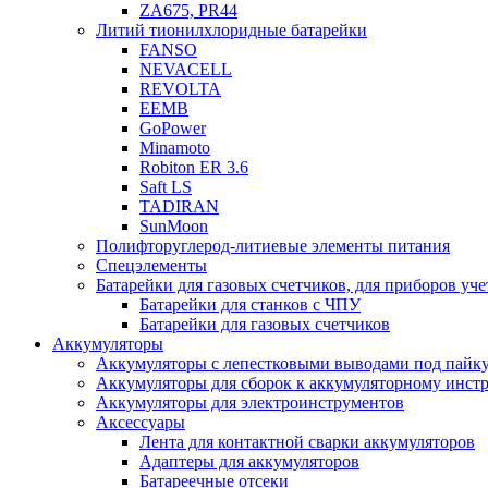
ZA675, PR44
Литий тионилхлоридные батарейки
FANSO
NEVACELL
REVOLTA
EEMB
GoPower
Minamoto
Robiton ER 3.6
Saft LS
TADIRAN
SunMoon
Полифторуглерод-литиевые элементы питания
Спецэлементы
Батарейки для газовых счетчиков, для приборов уче
Батарейки для станков с ЧПУ
Батарейки для газовых счетчиков
Аккумуляторы
Аккумуляторы с лепестковыми выводами под пайку
Аккумуляторы для сборок к аккумуляторному инстр
Аккумуляторы для электроинструментов
Аксессуары
Лента для контактной сварки аккумуляторов
Адаптеры для аккумуляторов
Батареечные отсеки