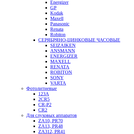
Energizer
GP
Kodak
Maxell
Panasonic
Renata
Robiton
СЕРЯБРЯНО-ЦИНКОВЫЕ ЧАСОВЫЕ
SEIZAIKEN
ANSMANN
ENERGIZER
MAXELL
RENATA
ROBITON
SONY
VARTA
Фотолитиевые
123A
2CR5
CR-P2
CR2
Для слуховых аппаратов
ZA10, PR70
ZA13, PR48
ZA312, PR41