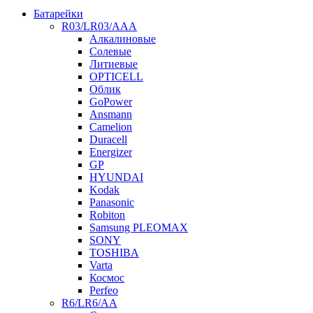
Батарейки
R03/LR03/AAA
Алкалиновые
Солевые
Литиевые
OPTICELL
Облик
GoPower
Ansmann
Camelion
Duracell
Energizer
GP
HYUNDAI
Kodak
Panasonic
Robiton
Samsung PLEOMAX
SONY
TOSHIBA
Varta
Космос
Perfeo
R6/LR6/AA