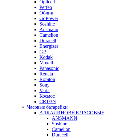
Opticell
Perfeo
Облик
GoPower
Soshine
Ansmann
Camelion
Duracell
Energizer
GP
Kodak
Maxell
Panasonic
Renata
Robiton
Sony
Varta
Космос
CR1/3N
Часовые батарейки
АЛКАЛИНОВЫЕ ЧАСОВЫЕ
ANSMANN
Soshine
Camelion
Duracell