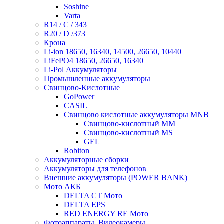
Soshine
Varta
R14 / C / 343
R20 / D /373
Крона
Li-ion 18650, 16340, 14500, 26650, 10440
LiFePO4 18650, 26650, 16340
Li-Pol Аккумуляторы
Промышленные аккумуляторы
Свинцово-Кислотные
GoPower
CASIL
Свинцово кислотные аккумуляторы MNB
Cвинцово-кислотный MM
Cвинцово-кислотный MS
GEL
Robiton
Аккумуляторные сборки
Аккумуляторы для телефонов
Внешние аккумуляторы (POWER BANK)
Мото АКБ
DELTA CT Мото
DELTA EPS
RED ENERGY RE Мото
Фотоаппараты, Видеокамеры