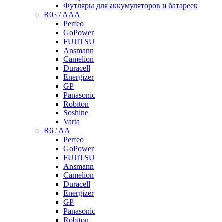
Футляры для аккумуляторов и батареек
R03 / AAA
Perfeo
GoPower
FUJITSU
Ansmann
Camelion
Duracell
Energizer
GP
Panasonic
Robiton
Soshine
Varta
R6 / AA
Perfeo
GoPower
FUJITSU
Ansmann
Camelion
Duracell
Energizer
GP
Panasonic
Robiton