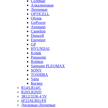
Солевые
Алкалиновые
Литиевые
OPTICELL
Облик
GoPower
Ansmann
Camelion
Duracell
Energizer
GP
HYUNDAI
Kodak
Panasonic
Robiton
Samsung PLEOMAX
SONY
TOSHIBA
Varta
Космос
R14/LR14/C
R20/LR20/D
3R12/3336 4,5V
6F22/6LR61/F8
Дисковые-Литиевые