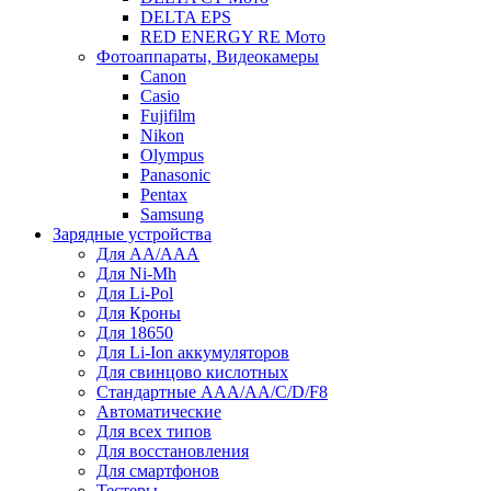
DELTA EPS
RED ENERGY RE Мото
Фотоаппараты, Видеокамеры
Canon
Casio
Fujifilm
Nikon
Olympus
Panasonic
Pentax
Samsung
Зарядные устройства
Для AA/AAA
Для Ni-Mh
Для Li-Pol
Для Кроны
Для 18650
Для Li-Ion аккумуляторов
Для свинцово кислотных
Стандартные ААА/АА/С/D/F8
Автоматические
Для всех типов
Для восстановления
Для смартфонов
Тестеры