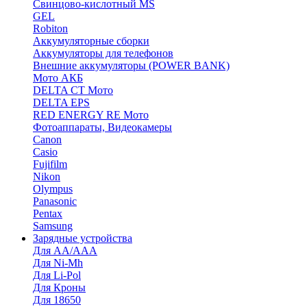
Cвинцово-кислотный MS
GEL
Robiton
Аккумуляторные сборки
Аккумуляторы для телефонов
Внешние аккумуляторы (POWER BANK)
Мото АКБ
DELTA CT Мото
DELTA EPS
RED ENERGY RE Мото
Фотоаппараты, Видеокамеры
Canon
Casio
Fujifilm
Nikon
Olympus
Panasonic
Pentax
Samsung
Зарядные устройства
Для AA/AAA
Для Ni-Mh
Для Li-Pol
Для Кроны
Для 18650