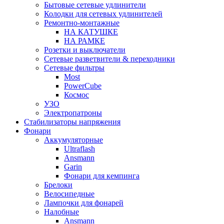
Бытовые сетевые удлинители
Колодки для сетевых удлинителей
Ремонтно-монтажные
НА КАТУШКЕ
НА РАМКЕ
Розетки и выключатели
Сетевые разветвители & переходники
Сетевые фильтры
Most
PowerCube
Космос
УЗО
Электропатроны
Стабилизаторы напряжения
Фонари
Аккумуляторные
Ultraflash
Ansmann
Garin
Фонари для кемпинга
Брелоки
Велосипедные
Лампочки для фонарей
Налобные
Ansmann