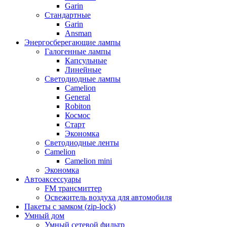
Garin
Стандартные
Garin
Ansman
Энергосберегающие лампы
Галогенные лампы
Капсульные
Линейные
Светодиодные лампы
Camelion
General
Robiton
Космос
Старт
Экономка
Светодиодные ленты
Camelion
Camelion mini
Экономка
Автоаксессуары
FM трансмиттер
Освежитель воздуха для автомобиля
Пакеты с замком (zip-lock)
Умный дом
Умный сетевой фильтр