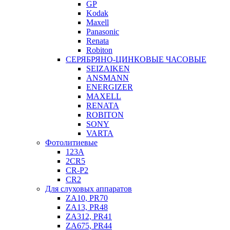
GP
Kodak
Maxell
Panasonic
Renata
Robiton
СЕРЯБРЯНО-ЦИНКОВЫЕ ЧАСОВЫЕ
SEIZAIKEN
ANSMANN
ENERGIZER
MAXELL
RENATA
ROBITON
SONY
VARTA
Фотолитиевые
123A
2CR5
CR-P2
CR2
Для слуховых аппаратов
ZA10, PR70
ZA13, PR48
ZA312, PR41
ZA675, PR44