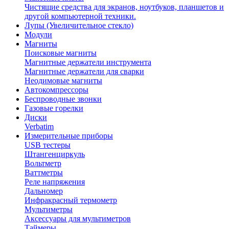
Чистящие средства для экранов, ноутбуков, планшетов и
другой компьютерной техники.
Лупы (Увеличительное стекло)
Модули
Магниты
Поисковые магниты
Магнитные держатели инструмента
Магнитные держатели для сварки
Неодимовые магниты
Автокомпрессоры
Беспроводные звонки
Газовые горелки
Диски
Verbatim
Измерительные приборы
USB тестеры
Штангенциркуль
Вольтметр
Ваттметры
Реле напряжения
Дальномер
Инфракрасный термометр
Мультиметры
Аксессуары для мультиметров
Таймеры