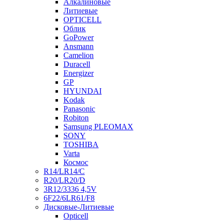
Алкалиновые
Литиевые
OPTICELL
Облик
GoPower
Ansmann
Camelion
Duracell
Energizer
GP
HYUNDAI
Kodak
Panasonic
Robiton
Samsung PLEOMAX
SONY
TOSHIBA
Varta
Космос
R14/LR14/C
R20/LR20/D
3R12/3336 4,5V
6F22/6LR61/F8
Дисковые-Литиевые
Opticell