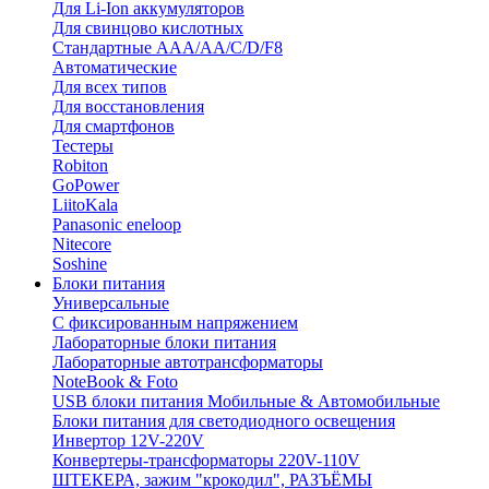
Для Li-Ion аккумуляторов
Для свинцово кислотных
Стандартные ААА/АА/С/D/F8
Автоматические
Для всех типов
Для восстановления
Для смартфонов
Тестеры
Robiton
GoPower
LiitoKala
Panasonic eneloop
Nitecore
Soshine
Блоки питания
Универсальные
C фиксированным напряжением
Лабораторные блоки питания
Лабораторные автотрансформаторы
NoteBook & Foto
USB блоки питания Мобильные & Автомобильные
Блоки питания для светодиодного освещения
Инвертор 12V-220V
Конвертеры-трансформаторы 220V-110V
ШТЕКЕРА, зажим "крокодил", РАЗЪЁМЫ