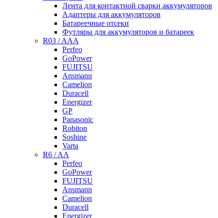
Лента для контактной сварки аккумуляторов
Адаптеры для аккумуляторов
Батареечные отсеки
Футляры для аккумуляторов и батареек
R03 / AAA
Perfeo
GoPower
FUJITSU
Ansmann
Camelion
Duracell
Energizer
GP
Panasonic
Robiton
Soshine
Varta
R6 / AA
Perfeo
GoPower
FUJITSU
Ansmann
Camelion
Duracell
Energizer