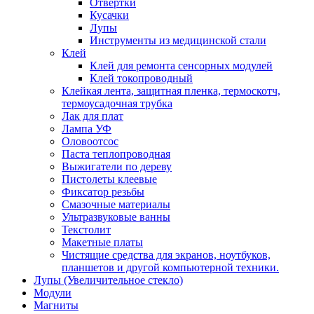
Отвертки
Кусачки
Лупы
Инструменты из медицинской стали
Клей
Клей для ремонта сенсорных модулей
Клей токопроводный
Клейкая лента, защитная пленка, термоскотч,
термоусадочная трубка
Лак для плат
Лампа УФ
Оловоотсос
Паста теплопроводная
Выжигатели по дереву
Пистолеты клеевые
Фиксатор резьбы
Смазочные материалы
Ультразвуковые ванны
Текстолит
Макетные платы
Чистящие средства для экранов, ноутбуков,
планшетов и другой компьютерной техники.
Лупы (Увеличительное стекло)
Модули
Магниты