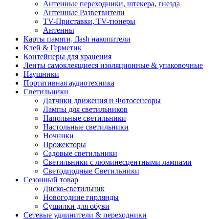
Антенные переходники, штекера, гнезда
Антенные Разветвители
TV-Приставки, TV-тюнеры
Антенны
Карты памяти, flash накопители
Клей & Герметик
Контейнеры для хранения
Ленты самоклеящиеся изоляционные & упаковочные
Наушники
Портативная аудиотехника
Светильники
Датчики движения и Фотосенсоры
Лампы для светильников
Напольные светильники
Настольные светильники
Ночники
Прожекторы
Садовые светильники
Светильники с люминесцентными лампами
Светодиодные Светильники
Сезонный товар
Диско-светильник
Новогодние гирлянды
Сушилки для обуви
Сетевые удлинители & переходники