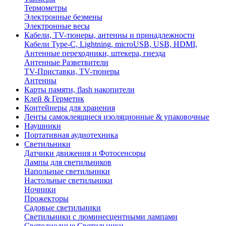
Термометры
Электронные безмены
Электронные весы
Кабели, TV-тюнеры, антенны и принадлежности
Кабели Type-C, Lightning, microUSB, USB, HDMI,
Антенные переходники, штекера, гнезда
Антенные Разветвители
TV-Приставки, TV-тюнеры
Антенны
Карты памяти, flash накопители
Клей & Герметик
Контейнеры для хранения
Ленты самоклеящиеся изоляционные & упаковочные
Наушники
Портативная аудиотехника
Светильники
Датчики движения и Фотосенсоры
Лампы для светильников
Напольные светильники
Настольные светильники
Ночники
Прожекторы
Садовые светильники
Светильники с люминесцентными лампами
Светодиодные Светильники