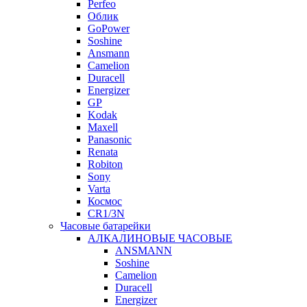
Perfeo
Облик
GoPower
Soshine
Ansmann
Camelion
Duracell
Energizer
GP
Kodak
Maxell
Panasonic
Renata
Robiton
Sony
Varta
Космос
CR1/3N
Часовые батарейки
АЛКАЛИНОВЫЕ ЧАСОВЫЕ
ANSMANN
Soshine
Camelion
Duracell
Energizer