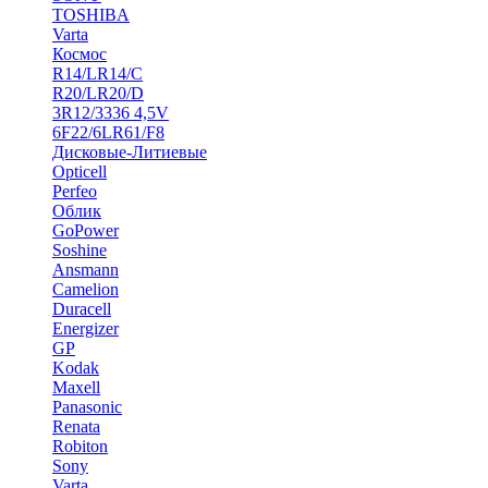
TOSHIBA
Varta
Космос
R14/LR14/C
R20/LR20/D
3R12/3336 4,5V
6F22/6LR61/F8
Дисковые-Литиевые
Opticell
Perfeo
Облик
GoPower
Soshine
Ansmann
Camelion
Duracell
Energizer
GP
Kodak
Maxell
Panasonic
Renata
Robiton
Sony
Varta