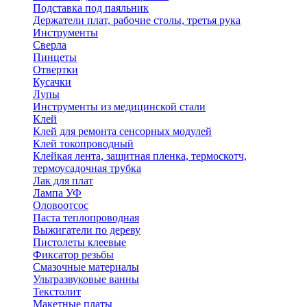
Подставка под паяльник
Держатели плат, рабочие столы, третья рука
Инструменты
Сверла
Пинцеты
Отвертки
Кусачки
Лупы
Инструменты из медицинской стали
Клей
Клей для ремонта сенсорных модулей
Клей токопроводный
Клейкая лента, защитная пленка, термоскотч,
термоусадочная трубка
Лак для плат
Лампа УФ
Оловоотсос
Паста теплопроводная
Выжигатели по дереву
Пистолеты клеевые
Фиксатор резьбы
Смазочные материалы
Ультразвуковые ванны
Текстолит
Макетные платы