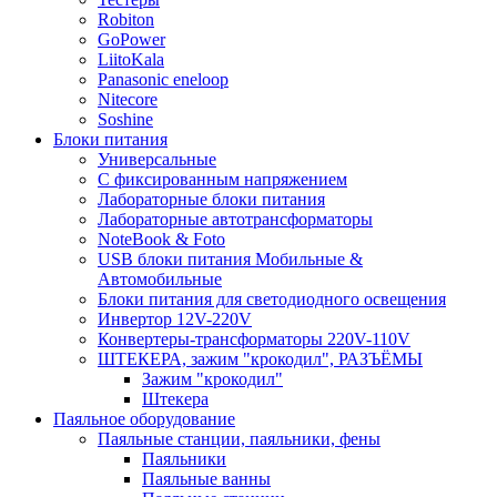
Robiton
GoPower
LiitoKala
Panasonic eneloop
Nitecore
Soshine
Блоки питания
Универсальные
C фиксированным напряжением
Лабораторные блоки питания
Лабораторные автотрансформаторы
NoteBook & Foto
USB блоки питания Мобильные &
Автомобильные
Блоки питания для светодиодного освещения
Инвертор 12V-220V
Конвертеры-трансформаторы 220V-110V
ШТЕКЕРА, зажим "крокодил", РАЗЪЁМЫ
Зажим "крокодил"
Штекера
Паяльное оборудование
Паяльные станции, паяльники, фены
Паяльники
Паяльные ванны