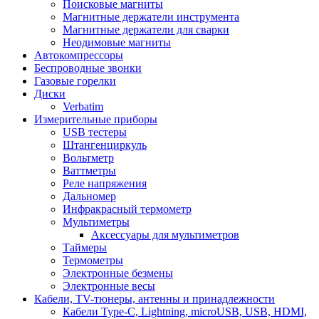
Поисковые магниты
Магнитные держатели инструмента
Магнитные держатели для сварки
Неодимовые магниты
Автокомпрессоры
Беспроводные звонки
Газовые горелки
Диски
Verbatim
Измерительные приборы
USB тестеры
Штангенциркуль
Вольтметр
Ваттметры
Реле напряжения
Дальномер
Инфракрасный термометр
Мультиметры
Аксессуары для мультиметров
Таймеры
Термометры
Электронные безмены
Электронные весы
Кабели, TV-тюнеры, антенны и принадлежности
Кабели Type-C, Lightning, microUSB, USB, HDMI,