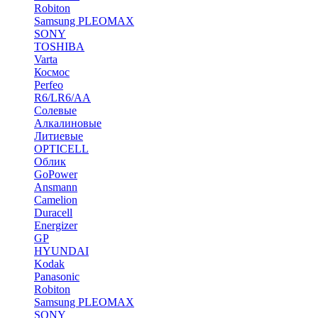
Robiton
Samsung PLEOMAX
SONY
TOSHIBA
Varta
Космос
Perfeo
R6/LR6/AA
Солевые
Алкалиновые
Литиевые
OPTICELL
Облик
GoPower
Ansmann
Camelion
Duracell
Energizer
GP
HYUNDAI
Kodak
Panasonic
Robiton
Samsung PLEOMAX
SONY