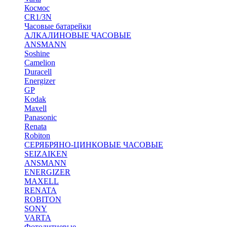
Космос
CR1/3N
Часовые батарейки
АЛКАЛИНОВЫЕ ЧАСОВЫЕ
ANSMANN
Soshine
Camelion
Duracell
Energizer
GP
Kodak
Maxell
Panasonic
Renata
Robiton
СЕРЯБРЯНО-ЦИНКОВЫЕ ЧАСОВЫЕ
SEIZAIKEN
ANSMANN
ENERGIZER
MAXELL
RENATA
ROBITON
SONY
VARTA
Фотолитиевые