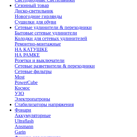
Сезонный товар
Диско-светильник
Новогодние гирлянды
Сушилки для обуви
Сетевые удлинители & переходники
Бытовые сетевые удлинители
Колодки для сетевых удлинителей
Ремонтно-монтажные
НА КАТУШКЕ
НА РАМКЕ
Розетки и выключатели
Сетевые разветвители & переходники
Сетевые фильтры
Most
PowerCube
Космос
УЗО
Электропатроны
Стабилизаторы напряжения
Фонари
Аккумуляторные
Ultraflash
Ansmann
Garin