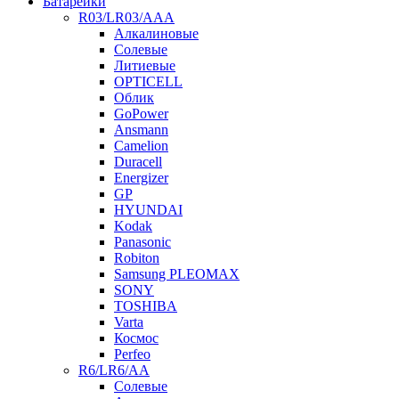
Батарейки
R03/LR03/AAA
Алкалиновые
Солевые
Литиевые
OPTICELL
Облик
GoPower
Ansmann
Camelion
Duracell
Energizer
GP
HYUNDAI
Kodak
Panasonic
Robiton
Samsung PLEOMAX
SONY
TOSHIBA
Varta
Космос
Perfeo
R6/LR6/AA
Солевые