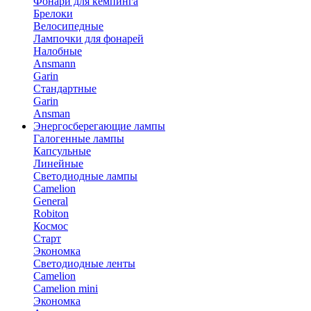
Фонари для кемпинга
Брелоки
Велосипедные
Лампочки для фонарей
Налобные
Ansmann
Garin
Стандартные
Garin
Ansman
Энергосберегающие лампы
Галогенные лампы
Капсульные
Линейные
Светодиодные лампы
Camelion
General
Robiton
Космос
Старт
Экономка
Светодиодные ленты
Camelion
Camelion mini
Экономка