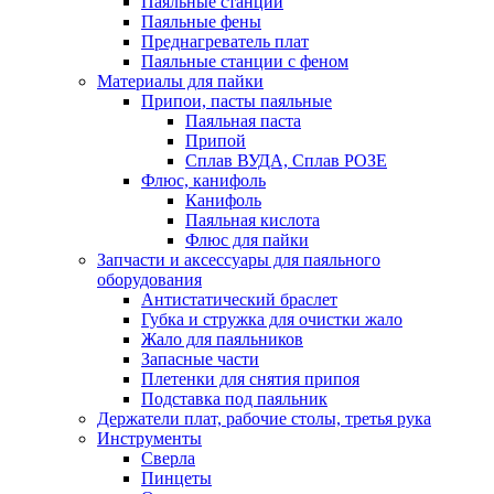
Паяльные станции
Паяльные фены
Преднагреватель плат
Паяльные станции с феном
Материалы для пайки
Припои, пасты паяльные
Паяльная паста
Припой
Сплав ВУДА, Сплав РОЗЕ
Флюс, канифоль
Канифоль
Паяльная кислота
Флюс для пайки
Запчасти и аксессуары для паяльного
оборудования
Антистатический браслет
Губка и стружка для очистки жало
Жало для паяльников
Запасные части
Плетенки для снятия припоя
Подставка под паяльник
Держатели плат, рабочие столы, третья рука
Инструменты
Сверла
Пинцеты