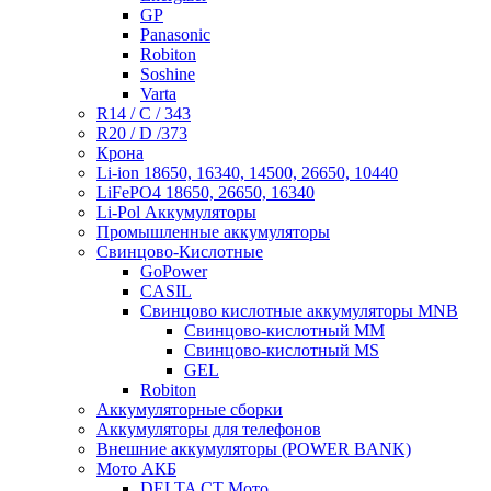
GP
Panasonic
Robiton
Soshine
Varta
R14 / C / 343
R20 / D /373
Крона
Li-ion 18650, 16340, 14500, 26650, 10440
LiFePO4 18650, 26650, 16340
Li-Pol Аккумуляторы
Промышленные аккумуляторы
Свинцово-Кислотные
GoPower
CASIL
Свинцово кислотные аккумуляторы MNB
Cвинцово-кислотный MM
Cвинцово-кислотный MS
GEL
Robiton
Аккумуляторные сборки
Аккумуляторы для телефонов
Внешние аккумуляторы (POWER BANK)
Мото АКБ
DELTA CT Мото