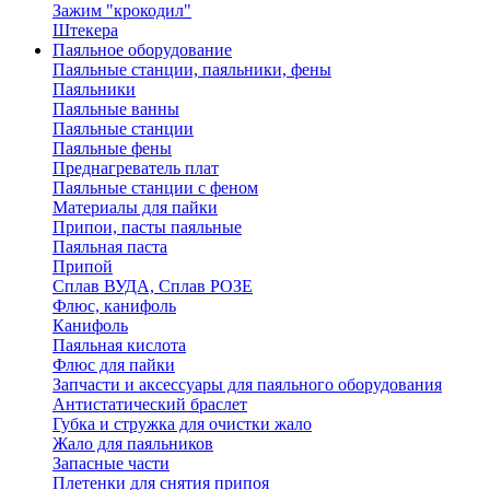
Зажим "крокодил"
Штекера
Паяльное оборудование
Паяльные станции, паяльники, фены
Паяльники
Паяльные ванны
Паяльные станции
Паяльные фены
Преднагреватель плат
Паяльные станции с феном
Материалы для пайки
Припои, пасты паяльные
Паяльная паста
Припой
Сплав ВУДА, Сплав РОЗЕ
Флюс, канифоль
Канифоль
Паяльная кислота
Флюс для пайки
Запчасти и аксессуары для паяльного оборудования
Антистатический браслет
Губка и стружка для очистки жало
Жало для паяльников
Запасные части
Плетенки для снятия припоя