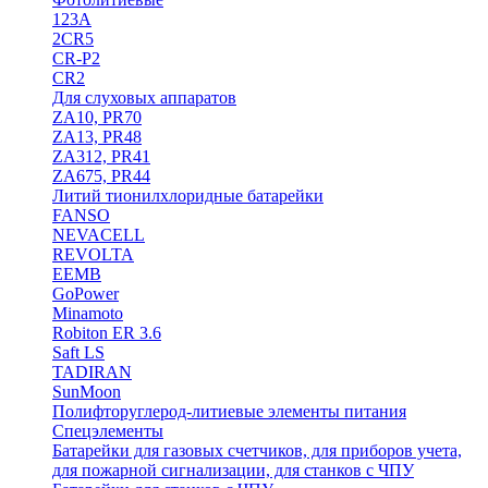
123A
2CR5
CR-P2
CR2
Для слуховых аппаратов
ZA10, PR70
ZA13, PR48
ZA312, PR41
ZA675, PR44
Литий тионилхлоридные батарейки
FANSO
NEVACELL
REVOLTA
EEMB
GoPower
Minamoto
Robiton ER 3.6
Saft LS
TADIRAN
SunMoon
Полифторуглерод-литиевые элементы питания
Спецэлементы
Батарейки для газовых счетчиков, для приборов учета,
для пожарной сигнализации, для станков с ЧПУ