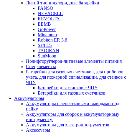
Литий тионилхлоридные батарейки
FANSO
NEVACELL
REVOLTA
EEMB
GoPower
Minamoto
Robiton ER 3.6
Saft LS
TADIRAN
SunMoon
Полифторуглерод-литиевые элементы питания
Спецэлементы
Батарейки для газовых счетчиков, для приборов
учета, для пожарной сигнализации, для станков с
ЧПУ
Батарейки для станков с ЧПУ
Батарейки для газовых счетчиков
Аккумуляторы
Аккумуляторы с лепестковыми выводами под
пайку.
Аккумуляторы для сборок к аккумуляторному
инструменту.
Аккумуляторы для электроинструментов
Аксессуары