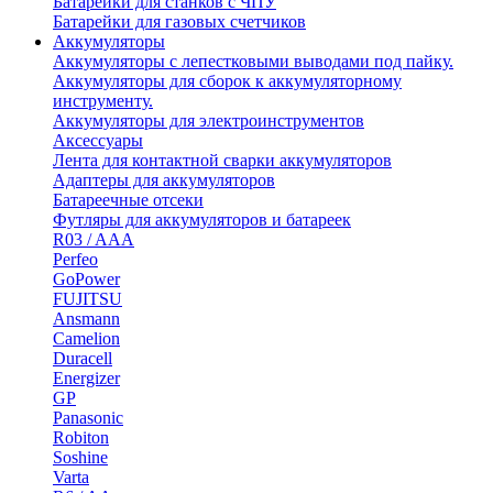
Батарейки для станков с ЧПУ
Батарейки для газовых счетчиков
Аккумуляторы
Аккумуляторы с лепестковыми выводами под пайку.
Аккумуляторы для сборок к аккумуляторному
инструменту.
Аккумуляторы для электроинструментов
Аксессуары
Лента для контактной сварки аккумуляторов
Адаптеры для аккумуляторов
Батареечные отсеки
Футляры для аккумуляторов и батареек
R03 / AAA
Perfeo
GoPower
FUJITSU
Ansmann
Camelion
Duracell
Energizer
GP
Panasonic
Robiton
Soshine
Varta