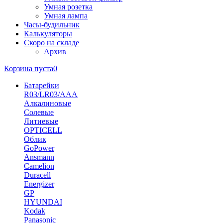
Умная розетка
Умная лампа
Часы-будильник
Калькуляторы
Скоро на складе
Архив
Корзина пуста
0
Батарейки
R03/LR03/AAA
Алкалиновые
Солевые
Литиевые
OPTICELL
Облик
GoPower
Ansmann
Camelion
Duracell
Energizer
GP
HYUNDAI
Kodak
Panasonic