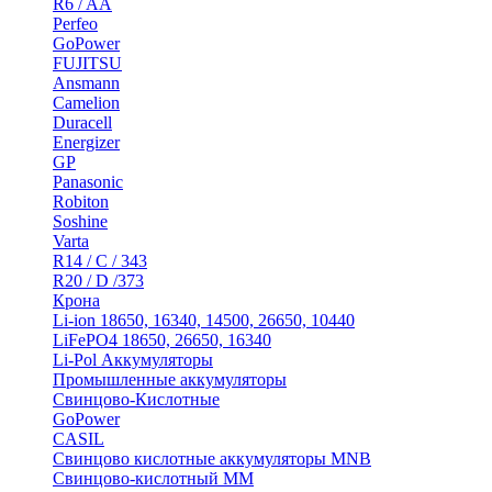
R6 / AA
Perfeo
GoPower
FUJITSU
Ansmann
Camelion
Duracell
Energizer
GP
Panasonic
Robiton
Soshine
Varta
R14 / C / 343
R20 / D /373
Крона
Li-ion 18650, 16340, 14500, 26650, 10440
LiFePO4 18650, 26650, 16340
Li-Pol Аккумуляторы
Промышленные аккумуляторы
Свинцово-Кислотные
GoPower
CASIL
Свинцово кислотные аккумуляторы MNB
Cвинцово-кислотный MM