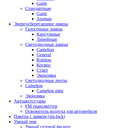
Garin
Стандартные
Garin
Ansman
Энергосберегающие лампы
Галогенные лампы
Капсульные
Линейные
Светодиодные лампы
Camelion
General
Robiton
Космос
Старт
Экономка
Светодиодные ленты
Camelion
Camelion mini
Экономка
Автоаксессуары
FM трансмиттер
Освежитель воздуха для автомобиля
Пакеты с замком (zip-lock)
Умный дом
Умный сетевой фильтр