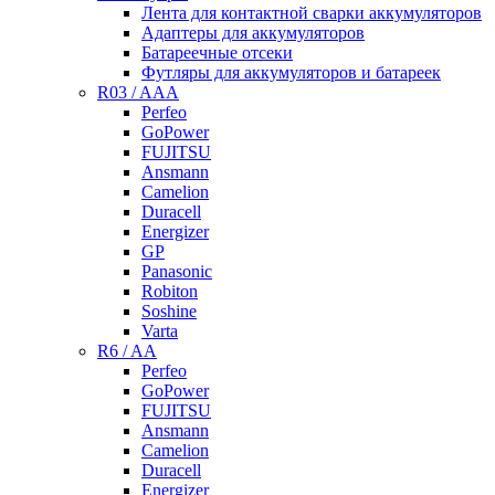
Лента для контактной сварки аккумуляторов
Адаптеры для аккумуляторов
Батареечные отсеки
Футляры для аккумуляторов и батареек
R03 / AAA
Perfeo
GoPower
FUJITSU
Ansmann
Camelion
Duracell
Energizer
GP
Panasonic
Robiton
Soshine
Varta
R6 / AA
Perfeo
GoPower
FUJITSU
Ansmann
Camelion
Duracell
Energizer