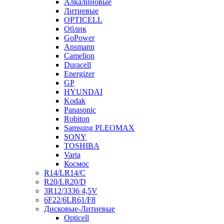
Алкалиновые
Литиевые
OPTICELL
Облик
GoPower
Ansmann
Camelion
Duracell
Energizer
GP
HYUNDAI
Kodak
Panasonic
Robiton
Samsung PLEOMAX
SONY
TOSHIBA
Varta
Космос
R14/LR14/C
R20/LR20/D
3R12/3336 4,5V
6F22/6LR61/F8
Дисковые-Литиевые
Opticell