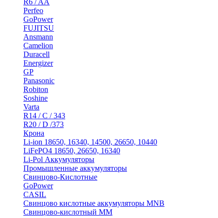
R6 / AA
Perfeo
GoPower
FUJITSU
Ansmann
Camelion
Duracell
Energizer
GP
Panasonic
Robiton
Soshine
Varta
R14 / C / 343
R20 / D /373
Крона
Li-ion 18650, 16340, 14500, 26650, 10440
LiFePO4 18650, 26650, 16340
Li-Pol Аккумуляторы
Промышленные аккумуляторы
Свинцово-Кислотные
GoPower
CASIL
Свинцово кислотные аккумуляторы MNB
Cвинцово-кислотный MM