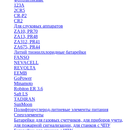
123A
2CR5
CR-P2
CR2
Для слуховых аппаратов
ZA10, PR70
ZA13, PR48
ZA312, PR41
ZA675, PR44
Литий тионилхлоридные батарейки
FANSO
NEVACELL
REVOLTA
EEMB
GoPower
Minamoto
Robiton ER 3.6
Saft LS
TADIRAN
SunMoon
Полифторуглерод-литиевые элементы питания
Спецэлементы
Батарейки для газовых счетчиков, для приборов учета,
для пожарной сигнализации, для станков с ЧПУ