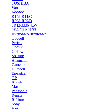
TOSHIBA
Varta
Космос
R14/LR14/C
R20/LR20/D
3R12/3336 4,5V
6F22/6LR61/F8
Дисковые-Литиевые
Opticell
Perfeo
Облик
GoPower
Soshine
Ansmann
Camelion
Duracell
Energizer
GP
Kodak
Maxell
Panasonic
Renata
Robiton
Sony
Varta