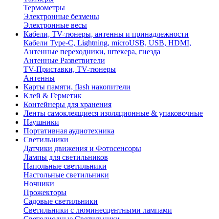
Термометры
Электронные безмены
Электронные весы
Кабели, TV-тюнеры, антенны и принадлежности
Кабели Type-C, Lightning, microUSB, USB, HDMI,
Антенные переходники, штекера, гнезда
Антенные Разветвители
TV-Приставки, TV-тюнеры
Антенны
Карты памяти, flash накопители
Клей & Герметик
Контейнеры для хранения
Ленты самоклеящиеся изоляционные & упаковочные
Наушники
Портативная аудиотехника
Светильники
Датчики движения и Фотосенсоры
Лампы для светильников
Напольные светильники
Настольные светильники
Ночники
Прожекторы
Садовые светильники
Светильники с люминесцентными лампами
Светодиодные Светильники