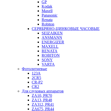
GP
Kodak
Maxell
Panasonic
Renata
Robiton
СЕРЯБРЯНО-ЦИНКОВЫЕ ЧАСОВЫЕ
SEIZAIKEN
ANSMANN
ENERGIZER
MAXELL
RENATA
ROBITON
SONY
VARTA
Фотолитиевые
123A
2CR5
CR-P2
CR2
Для слуховых аппаратов
ZA10, PR70
ZA13, PR48
ZA312, PR41
ZA675, PR44