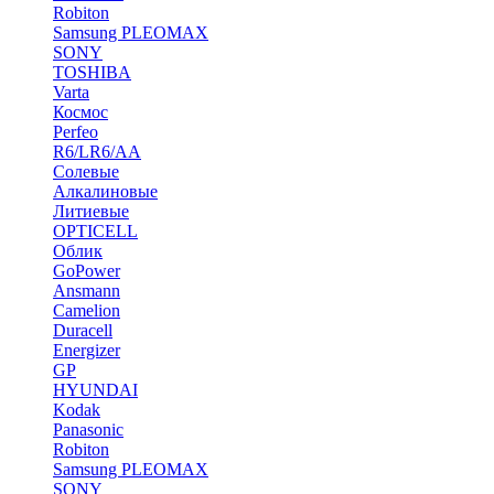
Robiton
Samsung PLEOMAX
SONY
TOSHIBA
Varta
Космос
Perfeo
R6/LR6/AA
Солевые
Алкалиновые
Литиевые
OPTICELL
Облик
GoPower
Ansmann
Camelion
Duracell
Energizer
GP
HYUNDAI
Kodak
Panasonic
Robiton
Samsung PLEOMAX
SONY