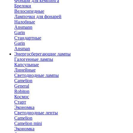
Фонари для кемпинга
Брелоки
Велосипедные
Лампочки для фонарей
Налобные
Ansmann
Garin
Стандартные
Garin
Ansman
Энергосберегающие лампы
Галогенные лампы
Капсульные
Линейные
Светодиодные лампы
Camelion
General
Robiton
Космос
Старт
Экономка
Светодиодные ленты
Camelion
Camelion mini
Экономка