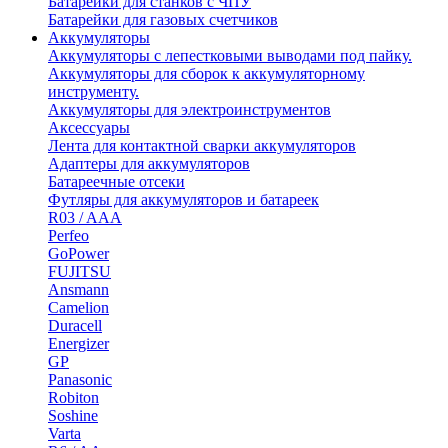
Батарейки для станков с ЧПУ
Батарейки для газовых счетчиков
Аккумуляторы
Аккумуляторы с лепестковыми выводами под пайку.
Аккумуляторы для сборок к аккумуляторному
инструменту.
Аккумуляторы для электроинструментов
Аксессуары
Лента для контактной сварки аккумуляторов
Адаптеры для аккумуляторов
Батареечные отсеки
Футляры для аккумуляторов и батареек
R03 / AAA
Perfeo
GoPower
FUJITSU
Ansmann
Camelion
Duracell
Energizer
GP
Panasonic
Robiton
Soshine
Varta