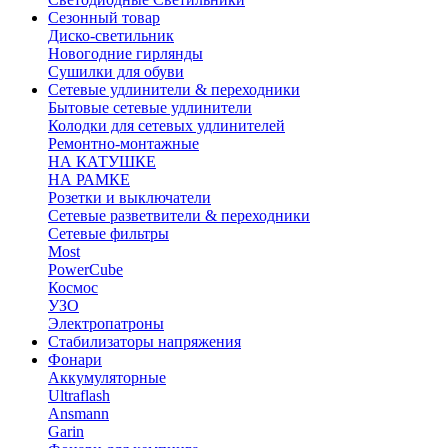
Сезонный товар
Диско-светильник
Новогодние гирлянды
Сушилки для обуви
Сетевые удлинители & переходники
Бытовые сетевые удлинители
Колодки для сетевых удлинителей
Ремонтно-монтажные
НА КАТУШКЕ
НА РАМКЕ
Розетки и выключатели
Сетевые разветвители & переходники
Сетевые фильтры
Most
PowerCube
Космос
УЗО
Электропатроны
Стабилизаторы напряжения
Фонари
Аккумуляторные
Ultraflash
Ansmann
Garin