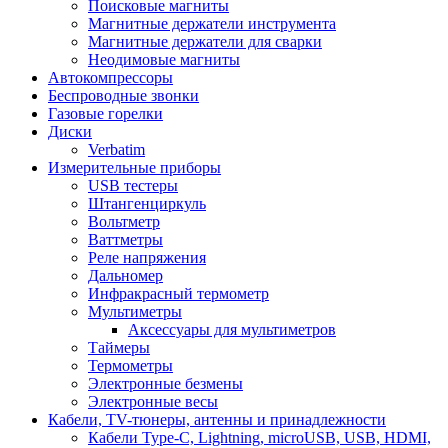
Поисковые магниты
Магнитные держатели инструмента
Магнитные держатели для сварки
Неодимовые магниты
Автокомпрессоры
Беспроводные звонки
Газовые горелки
Диски
Verbatim
Измерительные приборы
USB тестеры
Штангенциркуль
Вольтметр
Ваттметры
Реле напряжения
Дальномер
Инфракрасный термометр
Мультиметры
Аксессуары для мультиметров
Таймеры
Термометры
Электронные безмены
Электронные весы
Кабели, TV-тюнеры, антенны и принадлежности
Кабели Type-C, Lightning, microUSB, USB, HDMI,