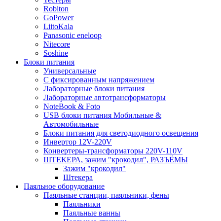
Robiton
GoPower
LiitoKala
Panasonic eneloop
Nitecore
Soshine
Блоки питания
Универсальные
C фиксированным напряжением
Лабораторные блоки питания
Лабораторные автотрансформаторы
NoteBook & Foto
USB блоки питания Мобильные &
Автомобильные
Блоки питания для светодиодного освещения
Инвертор 12V-220V
Конвертеры-трансформаторы 220V-110V
ШТЕКЕРА, зажим "крокодил", РАЗЪЁМЫ
Зажим "крокодил"
Штекера
Паяльное оборудование
Паяльные станции, паяльники, фены
Паяльники
Паяльные ванны