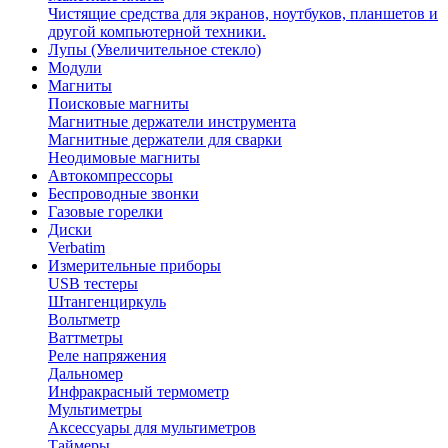
Чистящие средства для экранов, ноутбуков, планшетов и
другой компьютерной техники.
Лупы (Увеличительное стекло)
Модули
Магниты
Поисковые магниты
Магнитные держатели инструмента
Магнитные держатели для сварки
Неодимовые магниты
Автокомпрессоры
Беспроводные звонки
Газовые горелки
Диски
Verbatim
Измерительные приборы
USB тестеры
Штангенциркуль
Вольтметр
Ваттметры
Реле напряжения
Дальномер
Инфракрасный термометр
Мультиметры
Аксессуары для мультиметров
Таймеры