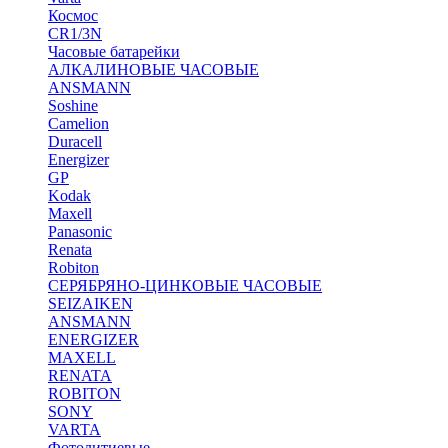
Космос
CR1/3N
Часовые батарейки
АЛКАЛИНОВЫЕ ЧАСОВЫЕ
ANSMANN
Soshine
Camelion
Duracell
Energizer
GP
Kodak
Maxell
Panasonic
Renata
Robiton
СЕРЯБРЯНО-ЦИНКОВЫЕ ЧАСОВЫЕ
SEIZAIKEN
ANSMANN
ENERGIZER
MAXELL
RENATA
ROBITON
SONY
VARTA
Фотолитиевые