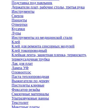
Подставка под паяльник
Держатели плат, рабочие столы, третья рука
Инструменты
Сверла
Пинцеты
Отвертки
Кусачки
Лупы
Инструменты из медицинской стали
Клей
Клей для ремонта сенсорных модулей
Клей токопроводный
Клейкая лента, защитная пленка, термоскотч,
термоусадочная трубка
Лак для плат
Лампа УФ
Оловоотсос
Паста теплопроводная
Выжигатели по дереву
Пистолеты клеевые
Фиксатор резьбы
Смазочные материалы
Ультразвуковые ванны
Текстолит
Макетные платы