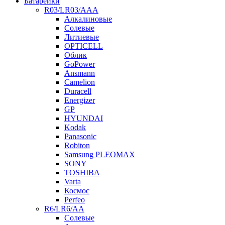
Батарейки
R03/LR03/AAA
Алкалиновые
Солевые
Литиевые
OPTICELL
Облик
GoPower
Ansmann
Camelion
Duracell
Energizer
GP
HYUNDAI
Kodak
Panasonic
Robiton
Samsung PLEOMAX
SONY
TOSHIBA
Varta
Космос
Perfeo
R6/LR6/AA
Солевые