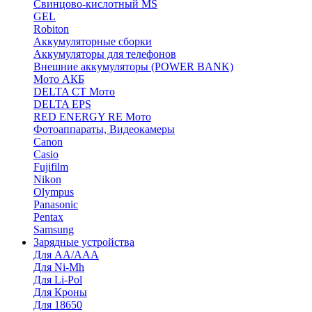
Cвинцово-кислотный MS
GEL
Robiton
Аккумуляторные сборки
Аккумуляторы для телефонов
Внешние аккумуляторы (POWER BANK)
Мото АКБ
DELTA CT Мото
DELTA EPS
RED ENERGY RE Мото
Фотоаппараты, Видеокамеры
Canon
Casio
Fujifilm
Nikon
Olympus
Panasonic
Pentax
Samsung
Зарядные устройства
Для AA/AAA
Для Ni-Mh
Для Li-Pol
Для Кроны
Для 18650