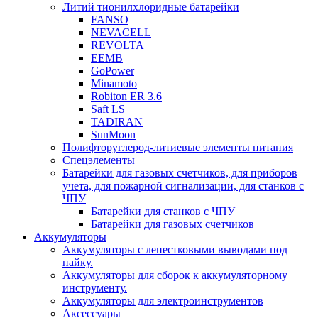
Литий тионилхлоридные батарейки
FANSO
NEVACELL
REVOLTA
EEMB
GoPower
Minamoto
Robiton ER 3.6
Saft LS
TADIRAN
SunMoon
Полифторуглерод-литиевые элементы питания
Спецэлементы
Батарейки для газовых счетчиков, для приборов
учета, для пожарной сигнализации, для станков с
ЧПУ
Батарейки для станков с ЧПУ
Батарейки для газовых счетчиков
Аккумуляторы
Аккумуляторы с лепестковыми выводами под
пайку.
Аккумуляторы для сборок к аккумуляторному
инструменту.
Аккумуляторы для электроинструментов
Аксессуары