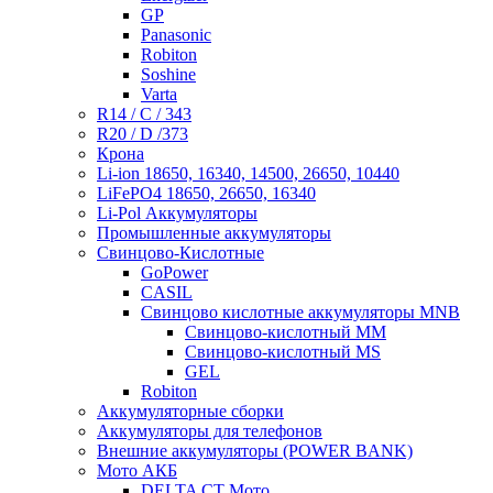
GP
Panasonic
Robiton
Soshine
Varta
R14 / C / 343
R20 / D /373
Крона
Li-ion 18650, 16340, 14500, 26650, 10440
LiFePO4 18650, 26650, 16340
Li-Pol Аккумуляторы
Промышленные аккумуляторы
Свинцово-Кислотные
GoPower
CASIL
Свинцово кислотные аккумуляторы MNB
Cвинцово-кислотный MM
Cвинцово-кислотный MS
GEL
Robiton
Аккумуляторные сборки
Аккумуляторы для телефонов
Внешние аккумуляторы (POWER BANK)
Мото АКБ
DELTA CT Мото