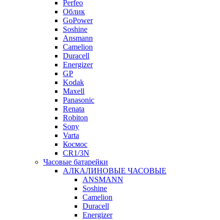
Perfeo
Облик
GoPower
Soshine
Ansmann
Camelion
Duracell
Energizer
GP
Kodak
Maxell
Panasonic
Renata
Robiton
Sony
Varta
Космос
CR1/3N
Часовые батарейки
АЛКАЛИНОВЫЕ ЧАСОВЫЕ
ANSMANN
Soshine
Camelion
Duracell
Energizer