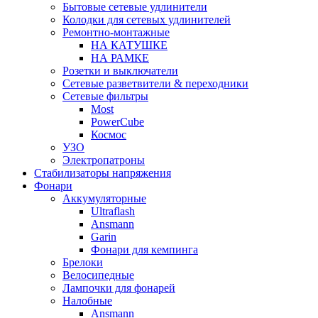
Бытовые сетевые удлинители
Колодки для сетевых удлинителей
Ремонтно-монтажные
НА КАТУШКЕ
НА РАМКЕ
Розетки и выключатели
Сетевые разветвители & переходники
Сетевые фильтры
Most
PowerCube
Космос
УЗО
Электропатроны
Стабилизаторы напряжения
Фонари
Аккумуляторные
Ultraflash
Ansmann
Garin
Фонари для кемпинга
Брелоки
Велосипедные
Лампочки для фонарей
Налобные
Ansmann