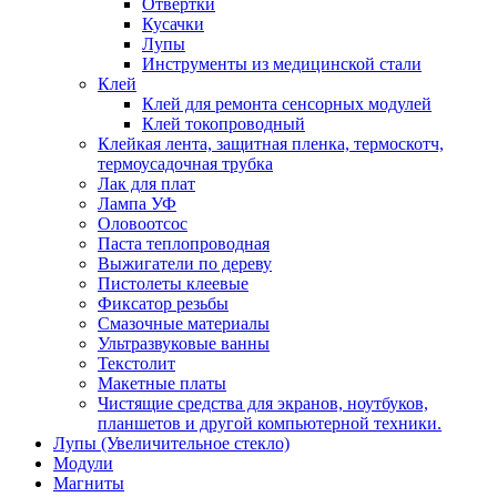
Отвертки
Кусачки
Лупы
Инструменты из медицинской стали
Клей
Клей для ремонта сенсорных модулей
Клей токопроводный
Клейкая лента, защитная пленка, термоскотч,
термоусадочная трубка
Лак для плат
Лампа УФ
Оловоотсос
Паста теплопроводная
Выжигатели по дереву
Пистолеты клеевые
Фиксатор резьбы
Смазочные материалы
Ультразвуковые ванны
Текстолит
Макетные платы
Чистящие средства для экранов, ноутбуков,
планшетов и другой компьютерной техники.
Лупы (Увеличительное стекло)
Модули
Магниты