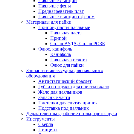
Паяльные станции
Паяльные фены
Преднагреватель плат
Паяльные станции с феном
Материалы для пайки
Припои, пасты паяльные
Паяльная паста
Припой
Сплав ВУДА, Сплав РОЗЕ
Флюс, канифоль
Канифоль
Паяльная кислота
Флюс для пайки
Запчасти и аксессуары для паяльного
оборудования
Антистатический браслет
Губка и стружка для очистки жало
Жало для паяльников
Запасные части
Плетенки для снятия припоя
Подставка под паяльник
Держатели плат, рабочие столы, третья рука
Инструменты
Сверла
Пинцеты