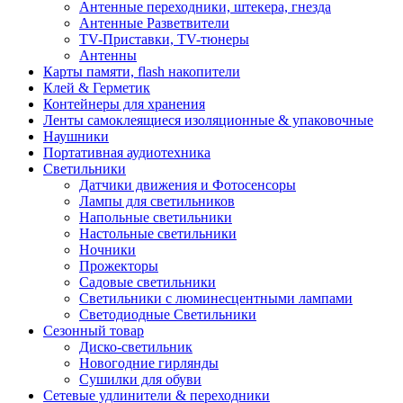
Антенные переходники, штекера, гнезда
Антенные Разветвители
TV-Приставки, TV-тюнеры
Антенны
Карты памяти, flash накопители
Клей & Герметик
Контейнеры для хранения
Ленты самоклеящиеся изоляционные & упаковочные
Наушники
Портативная аудиотехника
Светильники
Датчики движения и Фотосенсоры
Лампы для светильников
Напольные светильники
Настольные светильники
Ночники
Прожекторы
Садовые светильники
Светильники с люминесцентными лампами
Светодиодные Светильники
Сезонный товар
Диско-светильник
Новогодние гирлянды
Сушилки для обуви
Сетевые удлинители & переходники