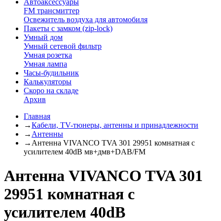
Автоаксессуары
FM трансмиттер
Освежитель воздуха для автомобиля
Пакеты с замком (zip-lock)
Умный дом
Умный сетевой фильтр
Умная розетка
Умная лампа
Часы-будильник
Калькуляторы
Скоро на складе
Архив
Главная
→
Кабели, TV-тюнеры, антенны и принадлежности
→
Антенны
→
Антенна VIVANCO TVA 301 29951 комнатная с
усилителем 40dB мв+дмв+DAB/FM
Антенна VIVANCO TVA 301
29951 комнатная с
усилителем 40dB