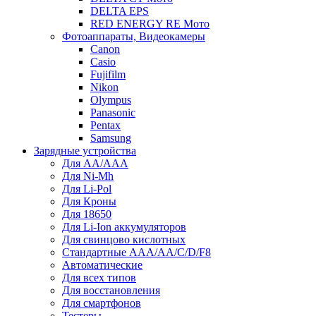
DELTA EPS
RED ENERGY RE Мото
Фотоаппараты, Видеокамеры
Canon
Casio
Fujifilm
Nikon
Olympus
Panasonic
Pentax
Samsung
Зарядные устройства
Для AA/AAA
Для Ni-Mh
Для Li-Pol
Для Кроны
Для 18650
Для Li-Ion аккумуляторов
Для свинцово кислотных
Стандартные ААА/АА/С/D/F8
Автоматические
Для всех типов
Для восстановления
Для смартфонов
Тестеры