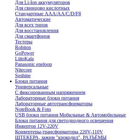
Для Li-Ion аккумуляторов
Для свинцово кислотных
Стандартные ААА/АА/С/D/F8
Автоматические
Для всех типов
Для восстановления
Для смартфонов
Тестеры
Robiton
GoPower
LiitoKala
Panasonic eneloop
Nitecore
Soshine
Блоки питания
Универсальные
C фиксированным напряжением
Лабораторные блоки питания
Лабораторные автотрансформаторы
NoteBook & Foto
USB блоки питания Мобильные & Автомобильные
Блоки питания для светодиодного освещения
Инвертор 12V-220V
Конвертеры-трансформаторы 220V-110V
ШТЕКЕРА, зажим "крокодил", РАЗЪЁМЫ