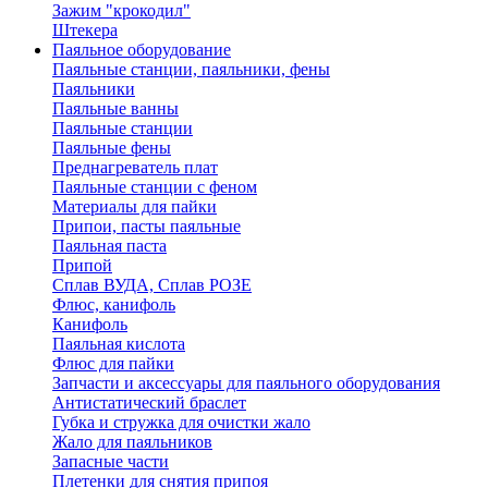
Зажим "крокодил"
Штекера
Паяльное оборудование
Паяльные станции, паяльники, фены
Паяльники
Паяльные ванны
Паяльные станции
Паяльные фены
Преднагреватель плат
Паяльные станции с феном
Материалы для пайки
Припои, пасты паяльные
Паяльная паста
Припой
Сплав ВУДА, Сплав РОЗЕ
Флюс, канифоль
Канифоль
Паяльная кислота
Флюс для пайки
Запчасти и аксессуары для паяльного оборудования
Антистатический браслет
Губка и стружка для очистки жало
Жало для паяльников
Запасные части
Плетенки для снятия припоя