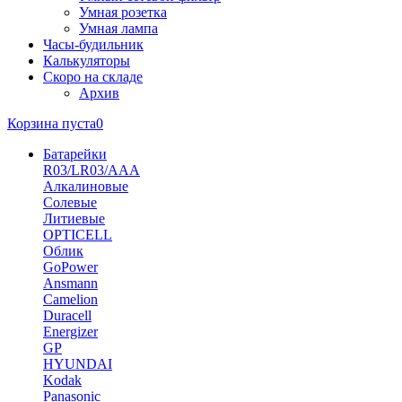
Умная розетка
Умная лампа
Часы-будильник
Калькуляторы
Скоро на складе
Архив
Корзина пуста
0
Батарейки
R03/LR03/AAA
Алкалиновые
Солевые
Литиевые
OPTICELL
Облик
GoPower
Ansmann
Camelion
Duracell
Energizer
GP
HYUNDAI
Kodak
Panasonic