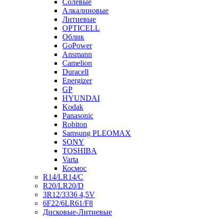
Солевые
Алкалиновые
Литиевые
OPTICELL
Облик
GoPower
Ansmann
Camelion
Duracell
Energizer
GP
HYUNDAI
Kodak
Panasonic
Robiton
Samsung PLEOMAX
SONY
TOSHIBA
Varta
Космос
R14/LR14/C
R20/LR20/D
3R12/3336 4,5V
6F22/6LR61/F8
Дисковые-Литиевые