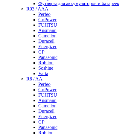
Футляры для аккумуляторов и батареек
R03 / AAA
Perfeo
GoPower
FUJITSU
Ansmann
Camelion
Duracell
Energizer
GP
Panasonic
Robiton
Soshine
Varta
R6 / AA
Perfeo
GoPower
FUJITSU
Ansmann
Camelion
Duracell
Energizer
GP
Panasonic
Robiton