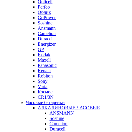
Opticell
Perfeo
Облик
GoPower
Soshine
Ansmann
Camelion
Duracell
Energizer
GP
Kodak
Maxell
Panasonic
Renata
Robiton
Sony
Varta
Космос
CR1/3N
Часовые батарейки
АЛКАЛИНОВЫЕ ЧАСОВЫЕ
ANSMANN
Soshine
Camelion
Duracell