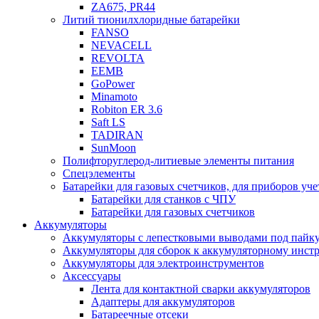
ZA675, PR44
Литий тионилхлоридные батарейки
FANSO
NEVACELL
REVOLTA
EEMB
GoPower
Minamoto
Robiton ER 3.6
Saft LS
TADIRAN
SunMoon
Полифторуглерод-литиевые элементы питания
Спецэлементы
Батарейки для газовых счетчиков, для приборов уче
Батарейки для станков с ЧПУ
Батарейки для газовых счетчиков
Аккумуляторы
Аккумуляторы с лепестковыми выводами под пайку
Аккумуляторы для сборок к аккумуляторному инстр
Аккумуляторы для электроинструментов
Аксессуары
Лента для контактной сварки аккумуляторов
Адаптеры для аккумуляторов
Батареечные отсеки