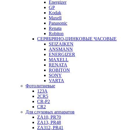
Energizer
GP
Kodak
Maxell
Panasonic
Renata
Robiton
СЕРЯБРЯНО-ЦИНКОВЫЕ ЧАСОВЫЕ
SEIZAIKEN
ANSMANN
ENERGIZER
MAXELL
RENATA
ROBITON
SONY
VARTA
Фотолитиевые
123A
2CR5
CR-P2
CR2
Для слуховых аппаратов
ZA10, PR70
ZA13, PR48
ZA312, PR41