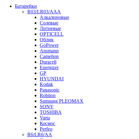
Батарейки
R03/LR03/AAA
Алкалиновые
Солевые
Литиевые
OPTICELL
Облик
GoPower
Ansmann
Camelion
Duracell
Energizer
GP
HYUNDAI
Kodak
Panasonic
Robiton
Samsung PLEOMAX
SONY
TOSHIBA
Varta
Космос
Perfeo
R6/LR6/AA