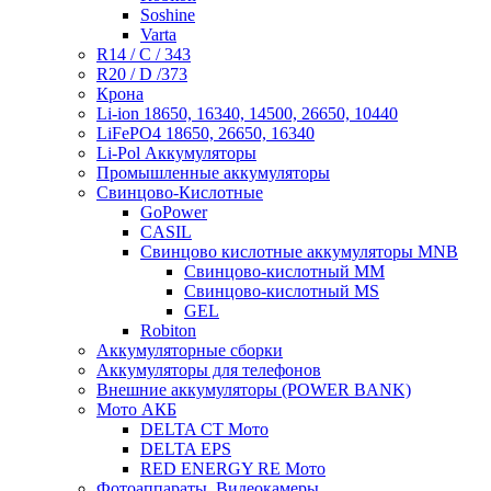
Soshine
Varta
R14 / C / 343
R20 / D /373
Крона
Li-ion 18650, 16340, 14500, 26650, 10440
LiFePO4 18650, 26650, 16340
Li-Pol Аккумуляторы
Промышленные аккумуляторы
Свинцово-Кислотные
GoPower
CASIL
Свинцово кислотные аккумуляторы MNB
Cвинцово-кислотный MM
Cвинцово-кислотный MS
GEL
Robiton
Аккумуляторные сборки
Аккумуляторы для телефонов
Внешние аккумуляторы (POWER BANK)
Мото АКБ
DELTA CT Мото
DELTA EPS
RED ENERGY RE Мото
Фотоаппараты, Видеокамеры