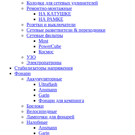
Колодки для сетевых удлинителей
Ремонтно-монтажные
НА КАТУШКЕ
НА РАМКЕ
Розетки и выключатели
Сетевые разветвители & переходники
Сетевые фильтры
Most
PowerCube
Космос
УЗО
Электропатроны
Стабилизаторы напряжения
Фонари
Аккумуляторные
Ultraflash
Ansmann
Garin
Фонари для кемпинга
Брелоки
Велосипедные
Лампочки для фонарей
Налобные
Ansmann
Garin