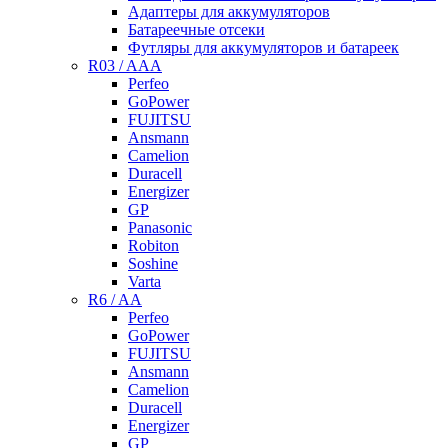
Адаптеры для аккумуляторов
Батареечные отсеки
Футляры для аккумуляторов и батареек
R03 / AAA
Perfeo
GoPower
FUJITSU
Ansmann
Camelion
Duracell
Energizer
GP
Panasonic
Robiton
Soshine
Varta
R6 / AA
Perfeo
GoPower
FUJITSU
Ansmann
Camelion
Duracell
Energizer
GP