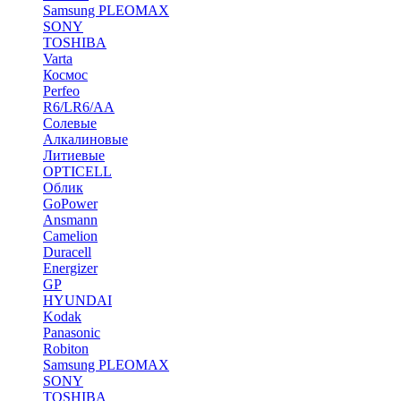
Samsung PLEOMAX
SONY
TOSHIBA
Varta
Космос
Perfeo
R6/LR6/AA
Солевые
Алкалиновые
Литиевые
OPTICELL
Облик
GoPower
Ansmann
Camelion
Duracell
Energizer
GP
HYUNDAI
Kodak
Panasonic
Robiton
Samsung PLEOMAX
SONY
TOSHIBA