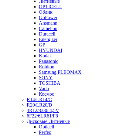
Литиевые
OPTICELL
Облик
GoPower
Ansmann
Camelion
Duracell
Energizer
GP
HYUNDAI
Kodak
Panasonic
Robiton
Samsung PLEOMAX
SONY
TOSHIBA
Varta
Космос
R14/LR14/C
R20/LR20/D
3R12/3336 4,5V
6F22/6LR61/F8
Дисковые-Литиевые
Opticell
Perfeo