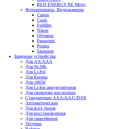
RED ENERGY RE Мото
Фотоаппараты, Видеокамеры
Canon
Casio
Fujifilm
Nikon
Olympus
Panasonic
Pentax
Samsung
Зарядные устройства
Для AA/AAA
Для Ni-Mh
Для Li-Pol
Для Кроны
Для 18650
Для Li-Ion аккумуляторов
Для свинцово кислотных
Стандартные ААА/АА/С/D/F8
Автоматические
Для всех типов
Для восстановления
Для смартфонов
Тестеры
Robiton