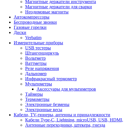
Магнитные держатели инструмента
Магнитные держатели для сварки
Неодимовые магниты
Автокомпрессоры
Беспроводные звонки
Газовые горелки
Диски
Verbatim
Измерительные приборы
USB тестеры
Штангенциркуль
Вольтметр
Ваттметры
Реле напряжения
Дальномер
Инфракрасный термометр
Мультиметры
Аксессуары для мультиметров
Таймеры
Термометры
Электронные безмены
Электронные весы
Кабели, TV-тюнеры, антенны и принадлежности
Кабели Type-C, Lightning, microUSB, USB, HDMI,
Антенные переходники, штекера, гнезда