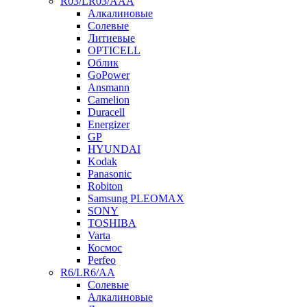
R03/LR03/AAA
Алкалиновые
Солевые
Литиевые
OPTICELL
Облик
GoPower
Ansmann
Camelion
Duracell
Energizer
GP
HYUNDAI
Kodak
Panasonic
Robiton
Samsung PLEOMAX
SONY
TOSHIBA
Varta
Космос
Perfeo
R6/LR6/AA
Солевые
Алкалиновые