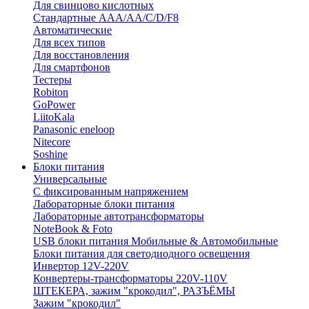
Для свинцово кислотных
Стандартные ААА/АА/С/D/F8
Автоматические
Для всех типов
Для восстановления
Для смартфонов
Тестеры
Robiton
GoPower
LiitoKala
Panasonic eneloop
Nitecore
Soshine
Блоки питания
Универсальные
C фиксированным напряжением
Лабораторные блоки питания
Лабораторные автотрансформаторы
NoteBook & Foto
USB блоки питания Мобильные & Автомобильные
Блоки питания для светодиодного освещения
Инвертор 12V-220V
Конвертеры-трансформаторы 220V-110V
ШТЕКЕРА, зажим "крокодил", РАЗЪЁМЫ
Зажим "крокодил"