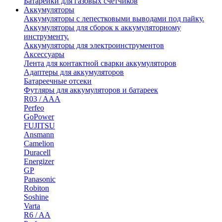
Батарейки для газовых счетчиков
Аккумуляторы
Аккумуляторы с лепестковыми выводами под пайку.
Аккумуляторы для сборок к аккумуляторному
инструменту.
Аккумуляторы для электроинструментов
Аксессуары
Лента для контактной сварки аккумуляторов
Адаптеры для аккумуляторов
Батареечные отсеки
Футляры для аккумуляторов и батареек
R03 / AAA
Perfeo
GoPower
FUJITSU
Ansmann
Camelion
Duracell
Energizer
GP
Panasonic
Robiton
Soshine
Varta
R6 / AA