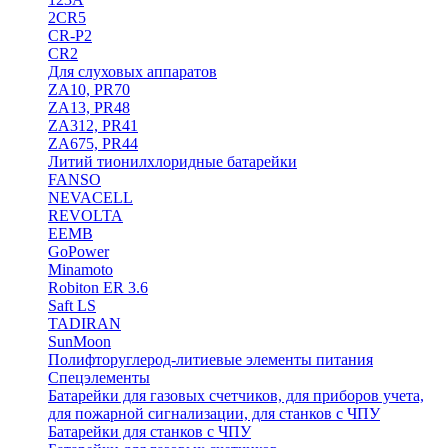
2CR5
CR-P2
CR2
Для слуховых аппаратов
ZA10, PR70
ZA13, PR48
ZA312, PR41
ZA675, PR44
Литий тионилхлоридные батарейки
FANSO
NEVACELL
REVOLTA
EEMB
GoPower
Minamoto
Robiton ER 3.6
Saft LS
TADIRAN
SunMoon
Полифторуглерод-литиевые элементы питания
Спецэлементы
Батарейки для газовых счетчиков, для приборов учета,
для пожарной сигнализации, для станков с ЧПУ
Батарейки для станков с ЧПУ