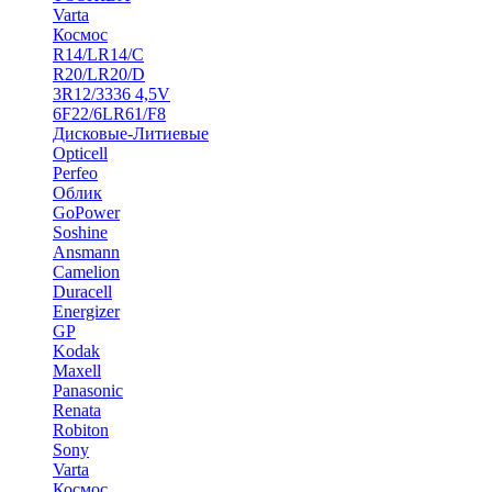
Varta
Космос
R14/LR14/C
R20/LR20/D
3R12/3336 4,5V
6F22/6LR61/F8
Дисковые-Литиевые
Opticell
Perfeo
Облик
GoPower
Soshine
Ansmann
Camelion
Duracell
Energizer
GP
Kodak
Maxell
Panasonic
Renata
Robiton
Sony
Varta
Космос