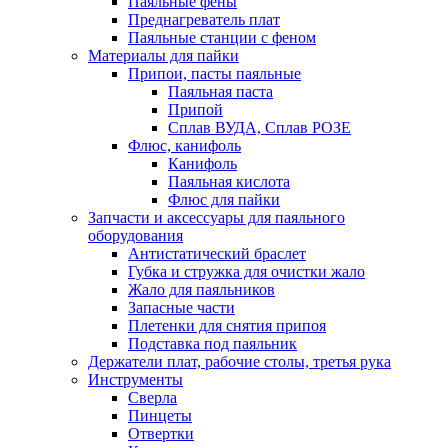
Паяльные фены
Преднагреватель плат
Паяльные станции с феном
Материалы для пайки
Припои, пасты паяльные
Паяльная паста
Припой
Сплав ВУДА, Сплав РОЗЕ
Флюс, канифоль
Канифоль
Паяльная кислота
Флюс для пайки
Запчасти и аксессуары для паяльного
оборудования
Антистатический браслет
Губка и стружка для очистки жало
Жало для паяльников
Запасные части
Плетенки для снятия припоя
Подставка под паяльник
Держатели плат, рабочие столы, третья рука
Инструменты
Сверла
Пинцеты
Отвертки