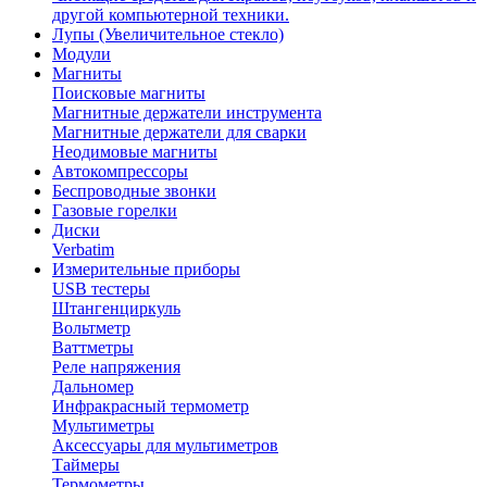
другой компьютерной техники.
Лупы (Увеличительное стекло)
Модули
Магниты
Поисковые магниты
Магнитные держатели инструмента
Магнитные держатели для сварки
Неодимовые магниты
Автокомпрессоры
Беспроводные звонки
Газовые горелки
Диски
Verbatim
Измерительные приборы
USB тестеры
Штангенциркуль
Вольтметр
Ваттметры
Реле напряжения
Дальномер
Инфракрасный термометр
Мультиметры
Аксессуары для мультиметров
Таймеры
Термометры