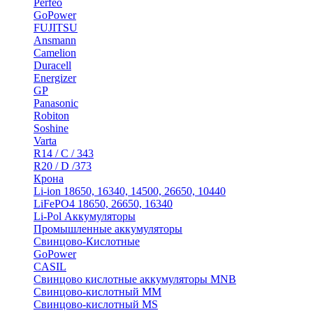
Perfeo
GoPower
FUJITSU
Ansmann
Camelion
Duracell
Energizer
GP
Panasonic
Robiton
Soshine
Varta
R14 / C / 343
R20 / D /373
Крона
Li-ion 18650, 16340, 14500, 26650, 10440
LiFePO4 18650, 26650, 16340
Li-Pol Аккумуляторы
Промышленные аккумуляторы
Свинцово-Кислотные
GoPower
CASIL
Свинцово кислотные аккумуляторы MNB
Cвинцово-кислотный MM
Cвинцово-кислотный MS