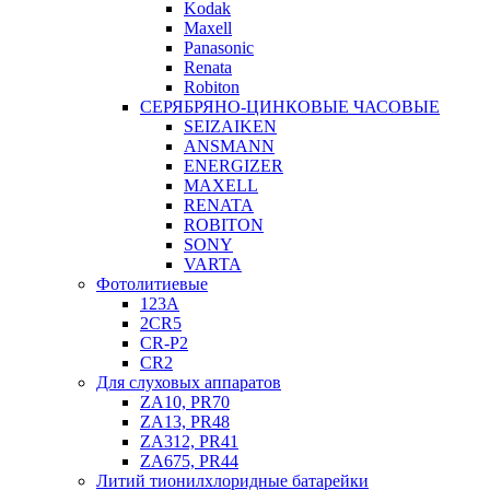
Kodak
Maxell
Panasonic
Renata
Robiton
СЕРЯБРЯНО-ЦИНКОВЫЕ ЧАСОВЫЕ
SEIZAIKEN
ANSMANN
ENERGIZER
MAXELL
RENATA
ROBITON
SONY
VARTA
Фотолитиевые
123A
2CR5
CR-P2
CR2
Для слуховых аппаратов
ZA10, PR70
ZA13, PR48
ZA312, PR41
ZA675, PR44
Литий тионилхлоридные батарейки