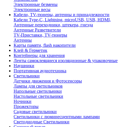
Электронные безмены
Электронные весы
Кабели, TV-тюнеры, антенны и принадлежности
Кабели Type-C, Lightning, microUSB, USB, HDMI,
Антенные переходники, штекера, гнезда
Антенные Разветвители
TV-Приставки, TV-тюнеры
Антенны
Карты памяти, flash накопители
Клей & Герметик
Контейнеры для хранения
Ленты самоклеящиеся изоляционные & упаковочные
Наушники
Портативная аудиотехника
Светильники
Датчики движения и Фотосенсоры
Лампы для светильников
Напольные светильники
Настольные светильники
Ночники
Прожекторы
Садовые светильники
Светильники с люминесцентными лампами
Светодиодные Светильники
Сезонный товар