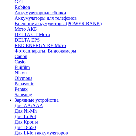
GEL
Robiton
Аккумуляторные сборки
Аккумуляторы для телефонов
Внешние аккумуляторы (POWER BANK)
Мото АКБ
DELTA CT Мото
DELTA EPS
RED ENERGY RE Мото
Фотоаппараты, Видеокамеры
Canon
Casio
Fujifilm
Nikon
Olympus
Panasonic
Pentax
Samsung
Зарядные устройства
Для AA/AAA
Для Ni-Mh
Для Li-Pol
Для Кроны
Для 18650
Для Li-Ion аккумуляторов