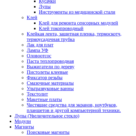
Кусачки
Лупы
Инструменты из медицинской стали
Клей
Клей для ремонта сенсорных модулей
Клей токопроводный
Клейкая лента, защитная пленка, термоскотч,
термоусадочная трубка
Лак для плат
Лампа УФ
Оловоотсос
Паста теплопроводная
Выжигатели по дереву
Пистолеты клеевые
Фиксатор резьбы
Смазочные материалы
Ультразвуковые ванны
Текстолит
Макетные платы
Чистящие средства для экранов, ноутбуков,
планшетов и другой компьютерной техники.
Лупы (Увеличительное стекло)
Модули
Магниты
Поисковые магниты