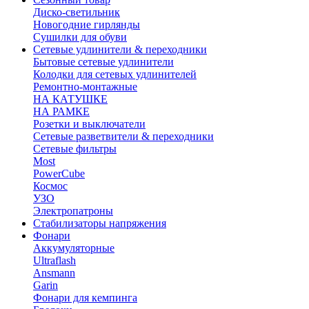
Диско-светильник
Новогодние гирлянды
Сушилки для обуви
Сетевые удлинители & переходники
Бытовые сетевые удлинители
Колодки для сетевых удлинителей
Ремонтно-монтажные
НА КАТУШКЕ
НА РАМКЕ
Розетки и выключатели
Сетевые разветвители & переходники
Сетевые фильтры
Most
PowerCube
Космос
УЗО
Электропатроны
Стабилизаторы напряжения
Фонари
Аккумуляторные
Ultraflash
Ansmann
Garin
Фонари для кемпинга