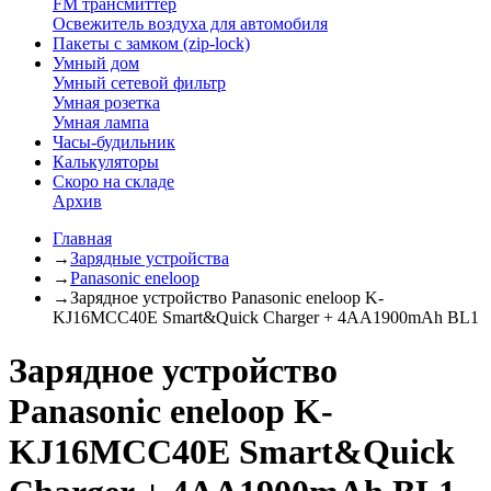
FM трансмиттер
Освежитель воздуха для автомобиля
Пакеты с замком (zip-lock)
Умный дом
Умный сетевой фильтр
Умная розетка
Умная лампа
Часы-будильник
Калькуляторы
Скоро на складе
Архив
Главная
→
Зарядные устройства
→
Panasonic eneloop
→
Зарядное устройство Panasonic eneloop K-
KJ16MCC40E Smart&Quick Charger + 4AA1900mAh BL1
Зарядное устройство
Panasonic eneloop K-
KJ16MCC40E Smart&Quick