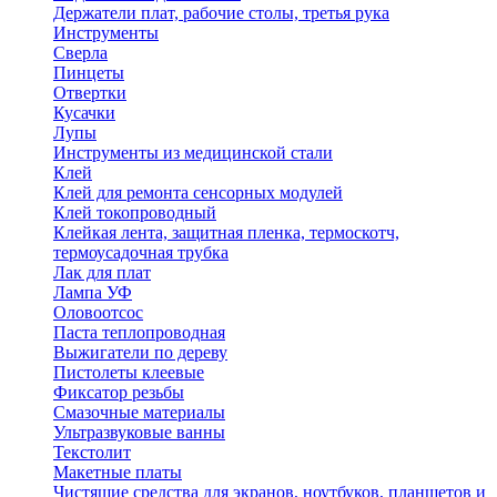
Держатели плат, рабочие столы, третья рука
Инструменты
Сверла
Пинцеты
Отвертки
Кусачки
Лупы
Инструменты из медицинской стали
Клей
Клей для ремонта сенсорных модулей
Клей токопроводный
Клейкая лента, защитная пленка, термоскотч,
термоусадочная трубка
Лак для плат
Лампа УФ
Оловоотсос
Паста теплопроводная
Выжигатели по дереву
Пистолеты клеевые
Фиксатор резьбы
Смазочные материалы
Ультразвуковые ванны
Текстолит
Макетные платы
Чистящие средства для экранов, ноутбуков, планшетов и