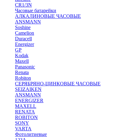
CR1/3N
Часовые батарейки
АЛКАЛИНОВЫЕ ЧАСОВЫЕ
ANSMANN
Soshine
Camelion
Duracell
Energizer
GP
Kodak
Maxell
Panasonic
Renata
Robiton
СЕРЯБРЯНО-ЦИНКОВЫЕ ЧАСОВЫЕ
SEIZAIKEN
ANSMANN
ENERGIZER
MAXELL
RENATA
ROBITON
SONY
VARTA
Фотолитиевые
123A