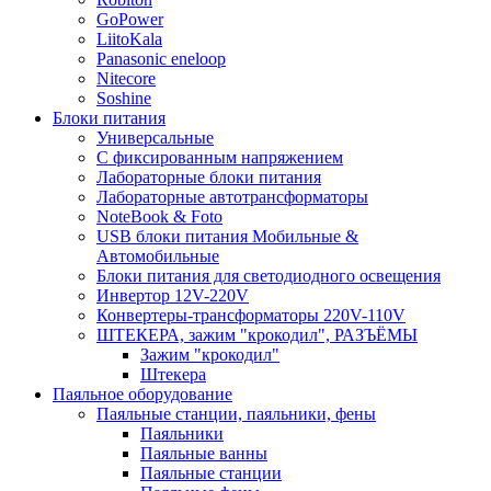
GoPower
LiitoKala
Panasonic eneloop
Nitecore
Soshine
Блоки питания
Универсальные
C фиксированным напряжением
Лабораторные блоки питания
Лабораторные автотрансформаторы
NoteBook & Foto
USB блоки питания Мобильные &
Автомобильные
Блоки питания для светодиодного освещения
Инвертор 12V-220V
Конвертеры-трансформаторы 220V-110V
ШТЕКЕРА, зажим "крокодил", РАЗЪЁМЫ
Зажим "крокодил"
Штекера
Паяльное оборудование
Паяльные станции, паяльники, фены
Паяльники
Паяльные ванны
Паяльные станции