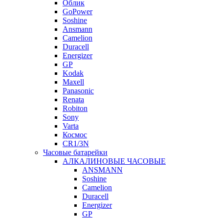
Облик
GoPower
Soshine
Ansmann
Camelion
Duracell
Energizer
GP
Kodak
Maxell
Panasonic
Renata
Robiton
Sony
Varta
Космос
CR1/3N
Часовые батарейки
АЛКАЛИНОВЫЕ ЧАСОВЫЕ
ANSMANN
Soshine
Camelion
Duracell
Energizer
GP