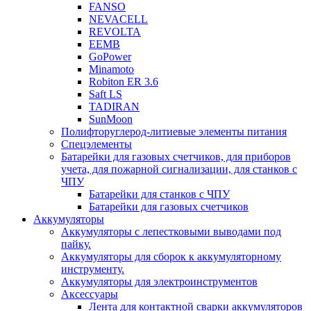
FANSO
NEVACELL
REVOLTA
EEMB
GoPower
Minamoto
Robiton ER 3.6
Saft LS
TADIRAN
SunMoon
Полифторуглерод-литиевые элементы питания
Спецэлементы
Батарейки для газовых счетчиков, для приборов
учета, для пожарной сигнализации, для станков с
ЧПУ
Батарейки для станков с ЧПУ
Батарейки для газовых счетчиков
Аккумуляторы
Аккумуляторы с лепестковыми выводами под
пайку.
Аккумуляторы для сборок к аккумуляторному
инструменту.
Аккумуляторы для электроинструментов
Аксессуары
Лента для контактной сварки аккумуляторов