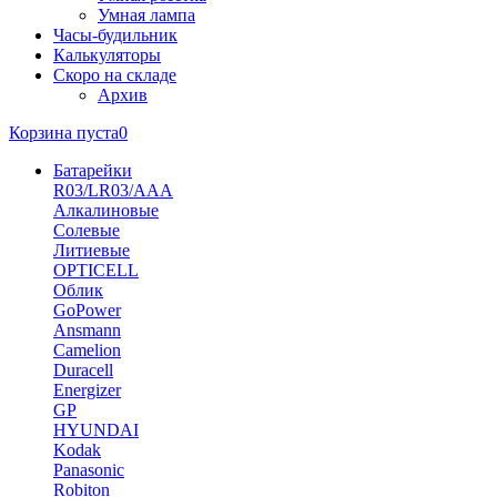
Умная лампа
Часы-будильник
Калькуляторы
Скоро на складе
Архив
Корзина пуста
0
Батарейки
R03/LR03/AAA
Алкалиновые
Солевые
Литиевые
OPTICELL
Облик
GoPower
Ansmann
Camelion
Duracell
Energizer
GP
HYUNDAI
Kodak
Panasonic
Robiton