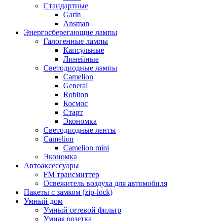
Стандартные
Garin
Ansman
Энергосберегающие лампы
Галогенные лампы
Капсульные
Линейные
Светодиодные лампы
Camelion
General
Robiton
Космос
Старт
Экономка
Светодиодные ленты
Camelion
Camelion mini
Экономка
Автоаксессуары
FM трансмиттер
Освежитель воздуха для автомобиля
Пакеты с замком (zip-lock)
Умный дом
Умный сетевой фильтр
Умная розетка