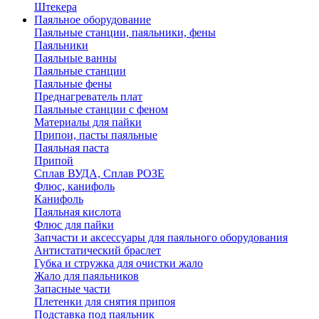
Штекера
Паяльное оборудование
Паяльные станции, паяльники, фены
Паяльники
Паяльные ванны
Паяльные станции
Паяльные фены
Преднагреватель плат
Паяльные станции с феном
Материалы для пайки
Припои, пасты паяльные
Паяльная паста
Припой
Сплав ВУДА, Сплав РОЗЕ
Флюс, канифоль
Канифоль
Паяльная кислота
Флюс для пайки
Запчасти и аксессуары для паяльного оборудования
Антистатический браслет
Губка и стружка для очистки жало
Жало для паяльников
Запасные части
Плетенки для снятия припоя
Подставка под паяльник