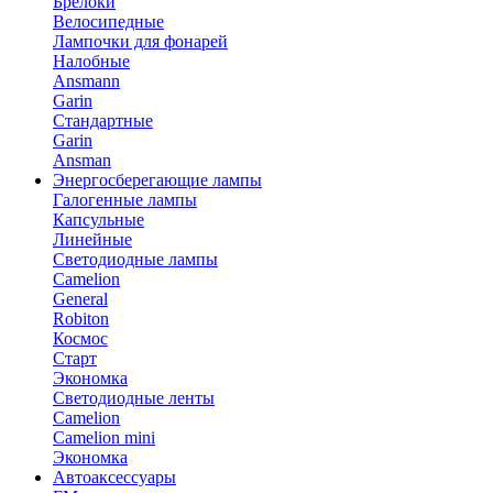
Брелоки
Велосипедные
Лампочки для фонарей
Налобные
Ansmann
Garin
Стандартные
Garin
Ansman
Энергосберегающие лампы
Галогенные лампы
Капсульные
Линейные
Светодиодные лампы
Camelion
General
Robiton
Космос
Старт
Экономка
Светодиодные ленты
Camelion
Camelion mini
Экономка
Автоаксессуары