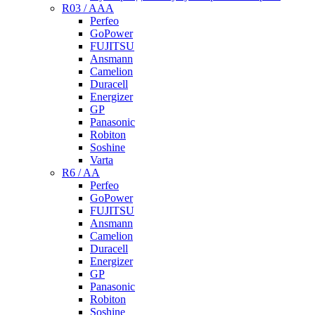
R03 / AAA
Perfeo
GoPower
FUJITSU
Ansmann
Camelion
Duracell
Energizer
GP
Panasonic
Robiton
Soshine
Varta
R6 / AA
Perfeo
GoPower
FUJITSU
Ansmann
Camelion
Duracell
Energizer
GP
Panasonic
Robiton
Soshine