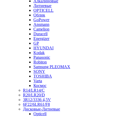
Алкалиновые
Литиевые
OPTICELL
Облик
GoPower
Ansmann
Camelion
Duracell
Energizer
GP
HYUNDAI
Kodak
Panasonic
Robiton
Samsung PLEOMAX
SONY
TOSHIBA
Varta
Космос
R14/LR14/C
R20/LR20/D
3R12/3336 4,5V
6F22/6LR61/F8
Дисковые-Литиевые
Opticell