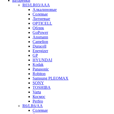
Батарейки
R03/LR03/AAA
Алкалиновые
Солевые
Литиевые
OPTICELL
Облик
GoPower
Ansmann
Camelion
Duracell
Energizer
GP
HYUNDAI
Kodak
Panasonic
Robiton
Samsung PLEOMAX
SONY
TOSHIBA
Varta
Космос
Perfeo
R6/LR6/AA
Солевые