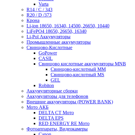
Varta
R14 / C / 343
R20 / D /373
Крона
Li-ion 18650, 16340, 14500, 26650, 10440
LiFePO4 18650, 26650, 16340
Li-Pol Аккумуляторы
Промышленные аккумуляторы
Свинцово-Кислотные
GoPower
CASIL
Свинцово кислотные аккумуляторы MNB
Cвинцово-кислотный MM
Cвинцово-кислотный MS
GEL
Robiton
Аккумуляторные сборки
Аккумуляторы для телефонов
Внешние аккумуляторы (POWER BANK)
Мото АКБ
DELTA CT Мото
DELTA EPS
RED ENERGY RE Мото
Фотоаппараты, Видеокамеры
Canon