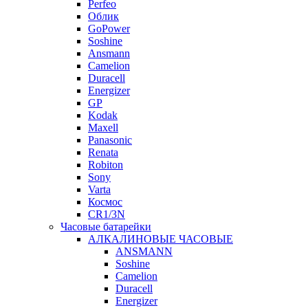
Perfeo
Облик
GoPower
Soshine
Ansmann
Camelion
Duracell
Energizer
GP
Kodak
Maxell
Panasonic
Renata
Robiton
Sony
Varta
Космос
CR1/3N
Часовые батарейки
АЛКАЛИНОВЫЕ ЧАСОВЫЕ
ANSMANN
Soshine
Camelion
Duracell
Energizer