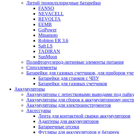
Литий тионилхлоридные батарейки
FANSO
NEVACELL
REVOLTA
EEMB
GoPower
Minamoto
Robiton ER 3.6
Saft LS
TADIRAN
SunMoon
Полифторуглерод-литиевые элементы питания
Спецэлементы
Батарейки для газовых счетчиков, для приборов уче
Батарейки для станков с ЧПУ
Батарейки для газовых счетчиков
Аккумуляторы
Аккумуляторы с лепестковыми выводами под пайку
Аккумуляторы для сборок к аккумуляторному инстр
Аккумуляторы для электроинструментов
Аксессуары
Лента для контактной сварки аккумуляторов
Адаптеры для аккумуляторов
Батареечные отсеки
Футляры для аккумуляторов и батареек