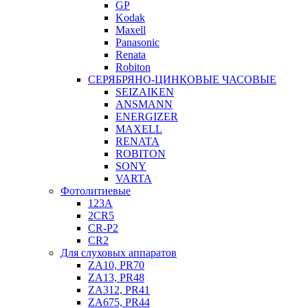
GP
Kodak
Maxell
Panasonic
Renata
Robiton
СЕРЯБРЯНО-ЦИНКОВЫЕ ЧАСОВЫЕ
SEIZAIKEN
ANSMANN
ENERGIZER
MAXELL
RENATA
ROBITON
SONY
VARTA
Фотолитиевые
123A
2CR5
CR-P2
CR2
Для слуховых аппаратов
ZA10, PR70
ZA13, PR48
ZA312, PR41
ZA675, PR44